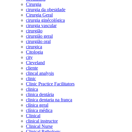
Cirurgia
cirurgia da obesidade
Cirurgia Geral
cirurgia ginécológica
cirurgia vascular
cirurgião
cirurgião geral
cirurgião oral
cirurgica
Citologia
city
Cleveland
cliente
clincal analysis
clinic
Clinic Practice Facilitators
clinica
clinica dentária
clinica dentaria na frança
clínica geral
clínica médica
Clinical
clinical instructor
Clinical Nurse
Clinical Pathology