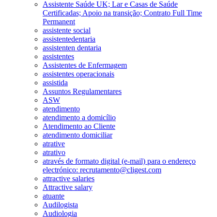
Assistente Saúde UK; Lar e Casas de Saúde
Certificadas; Apoio na transição; Contrato Full Time
Permanent
assistente social
assistentedentaria
assistenten dentaria
assistentes
Assistentes de Enfermagem
assistentes operacionais
assistida
Assuntos Regulamentares
ASW
atendimento
atendimento a domicílio
Atendimento ao Cliente
atendimento domiciliar
atrative
atrativo
através de formato digital (e-mail) para o endereço
electrónico: recrutamento@cligest.com
attractive salaries
Attractive salary
atuante
Audilogista
Audiologia