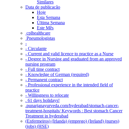
Similares
Data de publicação
Hoje
Esta Semana
Última Semana
Este Mês
‎ cplhealthcare‬
Pneumologistas
-
- Circulante
- Current and valid licence to practice as a Nurse
- Degree in Nursing and graduated from an approved
nursing program
- Full time contract
- Knowledge of German (required)
- Permanent contract
- Professional experience in the intended field of
practice
- Willingness to relocate
. 61 days holidays!
.punarjanayurveda.com/hyderabad/stomach-cancer-
treatment-hospitals/ Keywords : Best stomach Cancer
Treatment in hyderabad
(Enfermeiros) (Irlanda) (emprego) (Ireland) (nurses)
(jobs) (HSE)