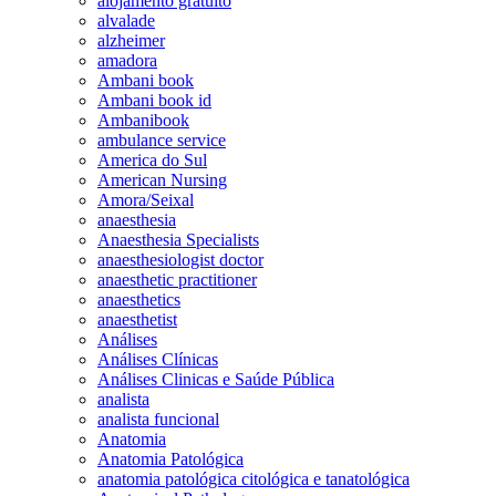
alojamento gratuito
alvalade
alzheimer
amadora
Ambani book
Ambani book id
Ambanibook
ambulance service
America do Sul
American Nursing
Amora/Seixal
anaesthesia
Anaesthesia Specialists
anaesthesiologist doctor
anaesthetic practitioner
anaesthetics
anaesthetist
Análises
Análises Clínicas
Análises Clinicas e Saúde Pública
analista
analista funcional
Anatomia
Anatomia Patológica
anatomia patológica citológica e tanatológica