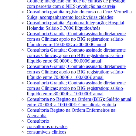
Council; Integração em rede de clínicas de prestígio
com parceria com o NHS; evolução na carreia
Consultoria gratuita registo do curso na Cruz Vermelha
Suíça; acompanhamento local; várias cidades
Consultoria gratuita; Apoio na Integração; Hospital
Holanda; Salário 3.700€ Ilíquidos/mês
Consultoria Gratuita; Contrato assinado diretamente
com as Clínicas; apoio no BIG registration; salário
Ilíquido entre 150.000€ a 200.000€ anual
Consultoria Gratuita; Contrato assinado diretamente
com as Clínicas; apoio no BIG registration; salário
Ilíquido entre 60.000€ a 80.000€ anual
Consultoria Gratuita; Contrato assinado diretamente
com as Clínicas; apoio no BIG registration; salário
Ilíquido entre 70.000€ a 100.000€ anual
Consultoria Gratuita; Contrato assinado diretamente
com as Clínicas; apoio no BIG registration; salário
Ilíquido entre 80.000€ a 100.000€ anual
Consultoria no Registo na Ordem (BIG); Salário anual
entre 70.000€ a 100.000€; Consultoria gratuita
Consultoria Registo na Ordem Enfermeiros na
Alemanha
Consultorio
consultorios privados
consumiveis clínicos