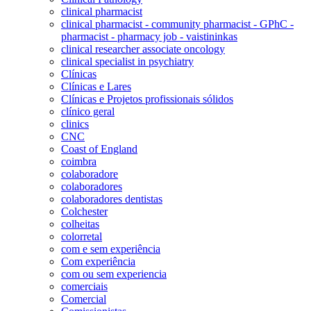
clinical pharmacist
clinical pharmacist - community pharmacist - GPhC -
pharmacist - pharmacy job - vaistininkas
clinical researcher associate oncology
clinical specialist in psychiatry
Clínicas
Clínicas e Lares
Clínicas e Projetos profissionais sólidos
clínico geral
clinics
CNC
Coast of England
coimbra
colaboradore
colaboradores
colaboradores dentistas
Colchester
colheitas
colorretal
com e sem experiência
Com experiência
com ou sem experiencia
comerciais
Comercial