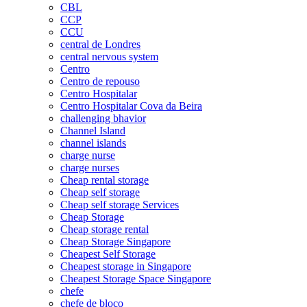
CBL
CCP
CCU
central de Londres
central nervous system
Centro
Centro de repouso
Centro Hospitalar
Centro Hospitalar Cova da Beira
challenging bhavior
Channel Island
channel islands
charge nurse
charge nurses
Cheap rental storage
Cheap self storage
Cheap self storage Services
Cheap Storage
Cheap storage rental
Cheap Storage Singapore
Cheapest Self Storage
Cheapest storage in Singapore
Cheapest Storage Space Singapore
chefe
chefe de bloco