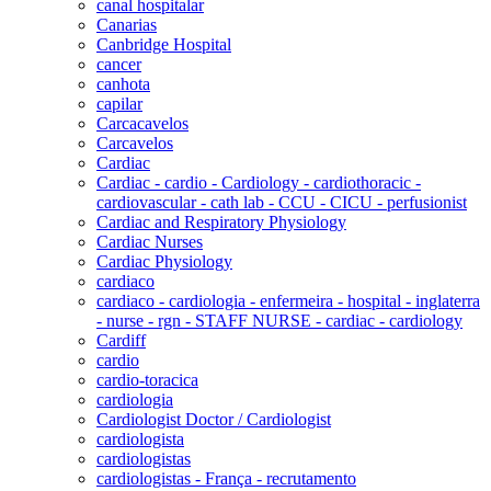
canal hospitalar
Canarias
Canbridge Hospital
cancer
canhota
capilar
Carcacavelos
Carcavelos
Cardiac
Cardiac - cardio - Cardiology - cardiothoracic -
cardiovascular - cath lab - CCU - CICU - perfusionist
Cardiac and Respiratory Physiology
Cardiac Nurses
Cardiac Physiology
cardiaco
cardiaco - cardiologia - enfermeira - hospital - inglaterra
- nurse - rgn - STAFF NURSE - cardiac - cardiology
Cardiff
cardio
cardio-toracica
cardiologia
Cardiologist Doctor / Cardiologist
cardiologista
cardiologistas
cardiologistas - França - recrutamento