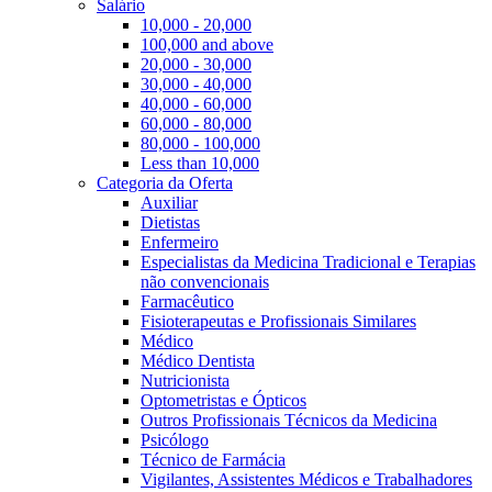
Salário
10,000 - 20,000
100,000 and above
20,000 - 30,000
30,000 - 40,000
40,000 - 60,000
60,000 - 80,000
80,000 - 100,000
Less than 10,000
Categoria da Oferta
Auxiliar
Dietistas
Enfermeiro
Especialistas da Medicina Tradicional e Terapias
não convencionais
Farmacêutico
Fisioterapeutas e Profissionais Similares
Médico
Médico Dentista
Nutricionista
Optometristas e Ópticos
Outros Profissionais Técnicos da Medicina
Psicólogo
Técnico de Farmácia
Vigilantes, Assistentes Médicos e Trabalhadores