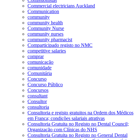
Comissionistas
Commercial electricians Auckland
Communication
community
community health
Community Nurse
community nurses
community pharmacist
Comparticipado registo no NMC
competitive salaries
comprar
comunicação
comunidade
Comunitária
Concurso
Concurso Público
Concursos
consultant
Consultor
consultoria
Consultoria e registo gratuitos na Ordem dos Médicos
em França; condições salariais atrativas
Consultoria Gratuita no Registo no Dental Council;
Organização com Clínicas do NHS
Consultoria Gratuita no Registo no General Dental