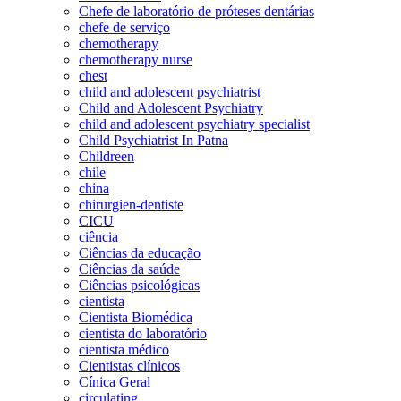
Chefe de laboratório de próteses dentárias
chefe de serviço
chemotherapy
chemotherapy nurse
chest
child and adolescent psychiatrist
Child and Adolescent Psychiatry
child and adolescent psychiatry specialist
Child Psychiatrist In Patna
Childreen
chile
china
chirurgien-dentiste
CICU
ciência
Ciências da educação
Ciências da saúde
Ciências psicológicas
cientista
Cientista Biomédica
cientista do laboratório
cientista médico
Cientistas clínicos
Cínica Geral
circulating