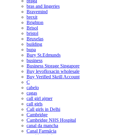
braga
bras and lingeries
Bravemind
brexit
Brighton
Brisol
bristol
Bruxelas
building
bupa
Bury St.Edmunds
business
Business Storage Singapore
Buy levofloxacin wholesale
Buy Verified Skrill Account
C
cabelo
cagas
call girl ajmer
call girls
Call girls in Delhi
Cambridge
Cambridge NHS Hospital
canal da mancha
Canal Farmácia