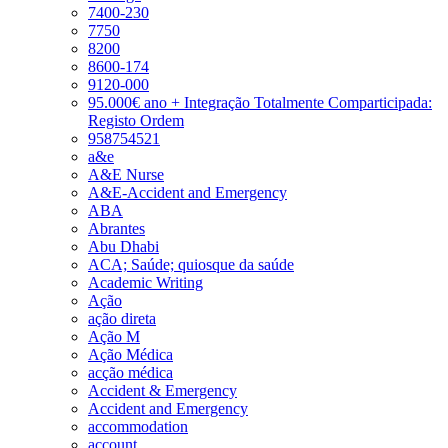
7400-230
7750
8200
8600-174
9120-000
95.000€ ano + Integração Totalmente Comparticipada:
Registo Ordem
958754521
a&e
A&E Nurse
A&E-Accident and Emergency
ABA
Abrantes
Abu Dhabi
ACA; Saúde; quiosque da saúde
Academic Writing
Ação
ação direta
Ação M
Ação Médica
acção médica
Accident & Emergency
Accident and Emergency
accommodation
account