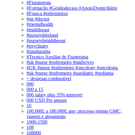
#Fisiotereuta
#Formação #Gestãodecaso #ApoioDomiciliário
#França #enfermeiros
#gp #doctor
#mentalhealth
#middleeast
#nursejobireland
#nursejobmiddleeast
#psychiatry
#saudiarabia
#Tecnico Auxiliar de Fisoterapia
#uk #nurse #enfermeiro #midwives
#UK #nurse #enfermeiro #oncology #oncologia
#uk #nurse #enfermeiro #paediatric #pediatria
+ despesas combustivel
000
000 a 15
000 salary plus 35% turnover
000 USD Per annum
10
100.000£ a 180.000£ ano; processo registo GMC;
viagem e alojamento
1000-1500
108
108000