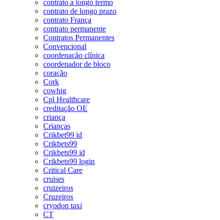
contrato a longo termo
contrato de longo prazo
contrato França
contrato permanente
Contratos Permanentes
Convencional
coordenação clínica
coordenador de bloco
coração
Cork
cowhig
Cpl Healthcare
creditação OE
criança
Crianças
Crikbet99 id
Crikbets99
Crikbets99 id
Crikbets99 login
Critical Care
cruises
cruizeiros
Cruzeiros
cryodon taxi
CT