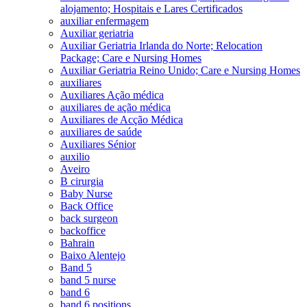
alojamento; Hospitais e Lares Certificados
auxiliar enfermagem
Auxiliar geriatria
Auxiliar Geriatria Irlanda do Norte; Relocation
Package; Care e Nursing Homes
Auxiliar Geriatria Reino Unido; Care e Nursing Homes
auxiliares
Auxiliares Ação médica
auxiliares de ação médica
Auxiliares de Acção Médica
auxiliares de saúde
Auxiliares Sénior
auxilio
Aveiro
B cirurgia
Baby Nurse
Back Office
back surgeon
backoffice
Bahrain
Baixo Alentejo
Band 5
band 5 nurse
band 6
band 6 positions