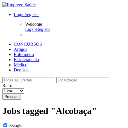
Login/register
Welcome
Ligar/Registo
CONCURSOS
Artigos
Enfermeiro
Fisioterapeuta
Médico
Dentista
Raio:
Procurar
Jobs tagged "Alcobaça"
Estágio