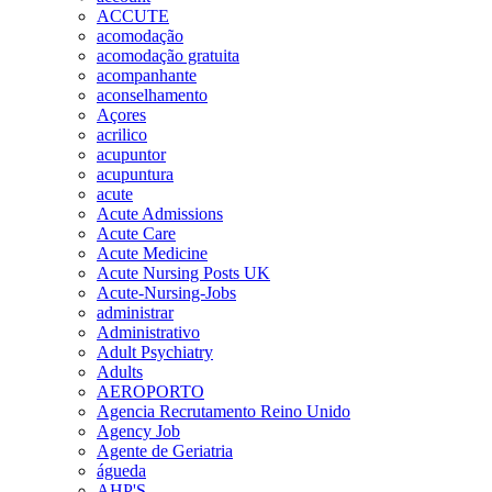
ACCUTE
acomodação
acomodação gratuita
acompanhante
aconselhamento
Açores
acrilico
acupuntor
acupuntura
acute
Acute Admissions
Acute Care
Acute Medicine
Acute Nursing Posts UK
Acute-Nursing-Jobs
administrar
Administrativo
Adult Psychiatry
Adults
AEROPORTO
Agencia Recrutamento Reino Unido
Agency Job
Agente de Geriatria
águeda
AHP'S