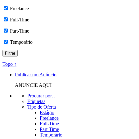
Freelance
Full-Time
Part-Time
Temporário
Topo ↑
Publicar um Anúncio
ANUNCIE AQUI
Procurar por…
Etiquetas
Tipo de Oferta
Estágio
Freelance
Full-Time
Part-Time
Temporário