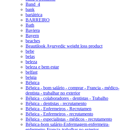
Band_4
bank
bariátrica
BARREIRO
Bath
Baviera
Bayern
beaches
Beautilook Ayurvedic weight loss product
bebe
belas
beleza
beleza e bem estar
belfast
belgia
Bélgica
Bélgica - bom salário - comprar - Francia - médico-
dentista - trabalhar no exterior
Bélgica - colaboradores - dentistas - Trabalho
Bélgica - dentistas - recrutamento
Bélgica - Enfermeiros - Recrutamen
Bélgica - Enfermeiros - recrutamento
Bélgica - especialistas - médicos - recrutamento
Bélgica-bom salário-Enfermagem-enfermeira-
enfermeiro-Francia-trabalhar no exterior