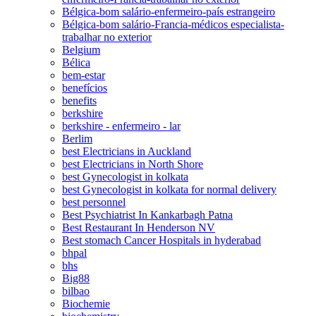
Bélgica-bom salário-enfermeiro-país estrangeiro
Bélgica-bom salário-Francia-médicos especialista-
trabalhar no exterior
Belgium
Bélica
bem-estar
benefícios
benefits
berkshire
berkshire - enfermeiro - lar
Berlim
best Electricians in Auckland
best Electricians in North Shore
best Gynecologist in kolkata
best Gynecologist in kolkata for normal delivery
best personnel
Best Psychiatrist In Kankarbagh Patna
Best Restaurant In Henderson NV
Best stomach Cancer Hospitals in hyderabad
bhpal
bhs
Big88
bilbao
Biochemie