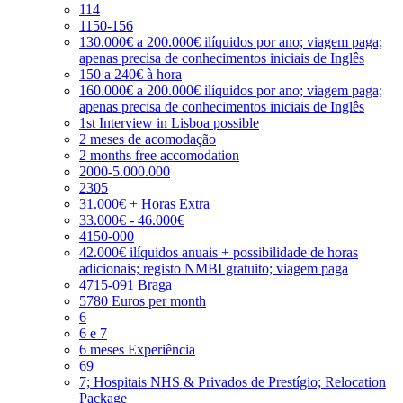
114
1150-156
130.000€ a 200.000€ ilíquidos por ano; viagem paga;
apenas precisa de conhecimentos iniciais de Inglês
150 a 240€ à hora
160.000€ a 200.000€ ilíquidos por ano; viagem paga;
apenas precisa de conhecimentos iniciais de Inglês
1st Interview in Lisboa possible
2 meses de acomodação
2 months free accomodation
2000-5.000.000
2305
31.000€ + Horas Extra
33.000€ - 46.000€
4150-000
42.000€ ilíquidos anuais + possibilidade de horas
adicionais; registo NMBI gratuito; viagem paga
4715-091 Braga
5780 Euros per month
6
6 e 7
6 meses Experiência
69
7; Hospitais NHS & Privados de Prestígio; Relocation
Package