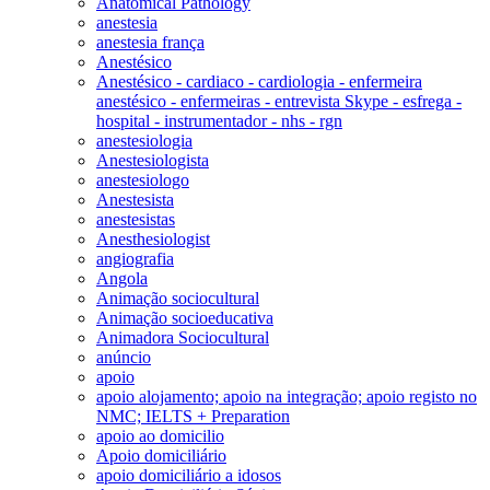
Anatomical Pathology
anestesia
anestesia frança
Anestésico
Anestésico - cardiaco - cardiologia - enfermeira
anestésico - enfermeiras - entrevista Skype - esfrega -
hospital - instrumentador - nhs - rgn
anestesiologia
Anestesiologista
anestesiologo
Anestesista
anestesistas
Anesthesiologist
angiografia
Angola
Animação sociocultural
Animação socioeducativa
Animadora Sociocultural
anúncio
apoio
apoio alojamento; apoio na integração; apoio registo no
NMC; IELTS + Preparation
apoio ao domicilio
Apoio domiciliário
apoio domiciliário a idosos