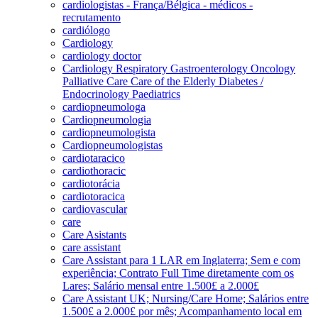
cardiologistas - França/Bélgica - médicos -
recrutamento
cardiólogo
Cardiology
cardiology doctor
Cardiology Respiratory Gastroenterology Oncology
Palliative Care Care of the Elderly Diabetes /
Endocrinology Paediatrics
cardiopneumologa
Cardiopneumologia
cardiopneumologista
Cardiopneumologistas
cardiotaracico
cardiothoracic
cardiotorácia
cardiotoracica
cardiovascular
care
Care Asistants
care assistant
Care Assistant para 1 LAR em Inglaterra; Sem e com
experiência; Contrato Full Time diretamente com os
Lares; Salário mensal entre 1.500£ a 2.000£
Care Assistant UK; Nursing/Care Home; Salários entre
1.500£ a 2.000£ por mês; Acompanhamento local em