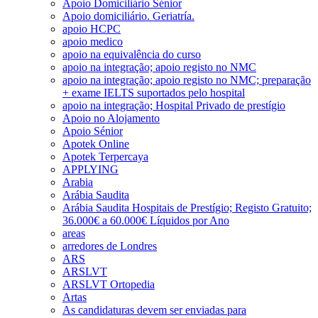
Apoio Domiciliário Sénior
Apoio domiciliário. Geriatría.
apoio HCPC
apoio medico
apoio na equivalência do curso
apoio na integração; apoio registo no NMC
apoio na integração; apoio registo no NMC; preparação
+ exame IELTS suportados pelo hospital
apoio na integração; Hospital Privado de prestígio
Apoio no Alojamento
Apoio Sénior
Apotek Online
Apotek Terpercaya
APPLYING
Arabia
Arábia Saudita
Arábia Saudita Hospitais de Prestígio; Registo Gratuito;
36.000€ a 60.000€ Líquidos por Ano
areas
arredores de Londres
ARS
ARSLVT
ARSLVT Ortopedia
Artas
As candidaturas devem ser enviadas para