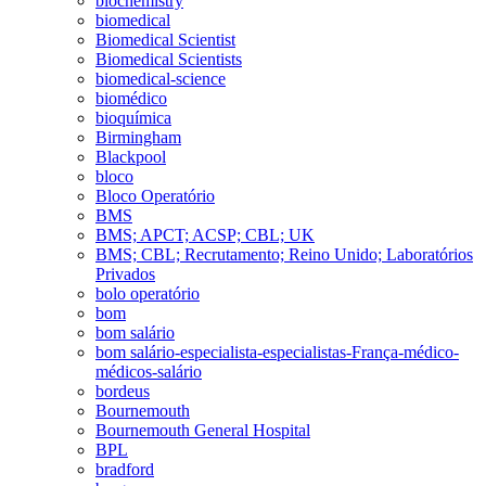
biochemistry
biomedical
Biomedical Scientist
Biomedical Scientists
biomedical-science
biomédico
bioquímica
Birmingham
Blackpool
bloco
Bloco Operatório
BMS
BMS; APCT; ACSP; CBL; UK
BMS; CBL; Recrutamento; Reino Unido; Laboratórios
Privados
bolo operatório
bom
bom salário
bom salário-especialista-especialistas-França-médico-
médicos-salário
bordeus
Bournemouth
Bournemouth General Hospital
BPL
bradford