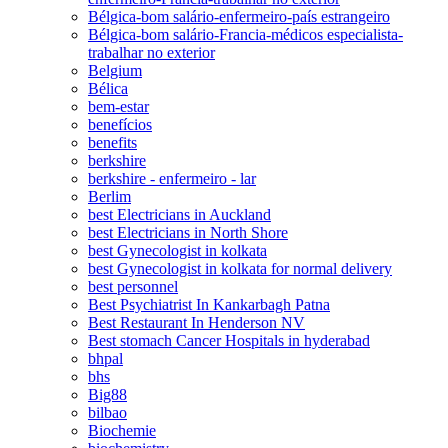
Bélgica-bom salário-enfermeiro-país estrangeiro
Bélgica-bom salário-Francia-médicos especialista-
trabalhar no exterior
Belgium
Bélica
bem-estar
benefícios
benefits
berkshire
berkshire - enfermeiro - lar
Berlim
best Electricians in Auckland
best Electricians in North Shore
best Gynecologist in kolkata
best Gynecologist in kolkata for normal delivery
best personnel
Best Psychiatrist In Kankarbagh Patna
Best Restaurant In Henderson NV
Best stomach Cancer Hospitals in hyderabad
bhpal
bhs
Big88
bilbao
Biochemie