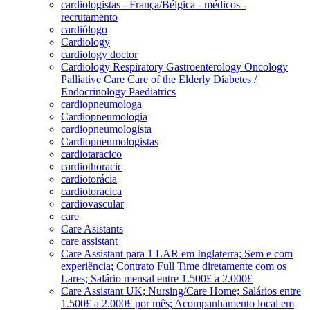
cardiologistas - França/Bélgica - médicos -
recrutamento
cardiólogo
Cardiology
cardiology doctor
Cardiology Respiratory Gastroenterology Oncology
Palliative Care Care of the Elderly Diabetes /
Endocrinology Paediatrics
cardiopneumologa
Cardiopneumologia
cardiopneumologista
Cardiopneumologistas
cardiotaracico
cardiothoracic
cardiotorácia
cardiotoracica
cardiovascular
care
Care Asistants
care assistant
Care Assistant para 1 LAR em Inglaterra; Sem e com
experiência; Contrato Full Time diretamente com os
Lares; Salário mensal entre 1.500£ a 2.000£
Care Assistant UK; Nursing/Care Home; Salários entre
1.500£ a 2.000£ por mês; Acompanhamento local em