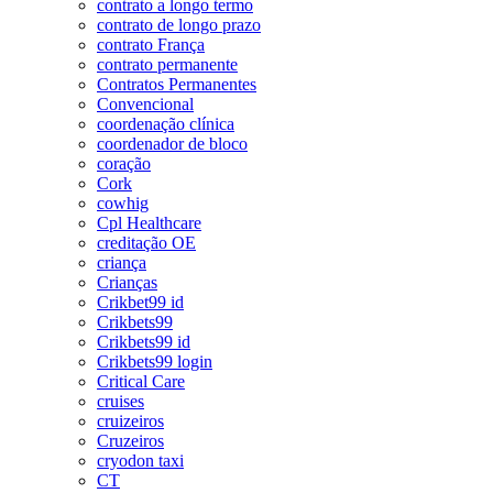
contrato a longo termo
contrato de longo prazo
contrato França
contrato permanente
Contratos Permanentes
Convencional
coordenação clínica
coordenador de bloco
coração
Cork
cowhig
Cpl Healthcare
creditação OE
criança
Crianças
Crikbet99 id
Crikbets99
Crikbets99 id
Crikbets99 login
Critical Care
cruises
cruizeiros
Cruzeiros
cryodon taxi
CT