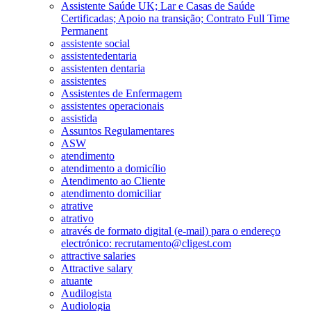
Assistente Saúde UK; Lar e Casas de Saúde
Certificadas; Apoio na transição; Contrato Full Time
Permanent
assistente social
assistentedentaria
assistenten dentaria
assistentes
Assistentes de Enfermagem
assistentes operacionais
assistida
Assuntos Regulamentares
ASW
atendimento
atendimento a domicílio
Atendimento ao Cliente
atendimento domiciliar
atrative
atrativo
através de formato digital (e-mail) para o endereço
electrónico: recrutamento@cligest.com
attractive salaries
Attractive salary
atuante
Audilogista
Audiologia