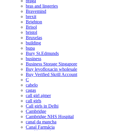
braga
bras and lingeries
Bravemind
brexit
Brighton
Brisol
bristol
Bruxelas
building
bupa
Bury St.Edmunds
business
Business Storage Singapore
Buy levofloxacin wholesale
Buy Verified Skrill Account
C
cabelo
cagas
call girl ajmer
call girls
Call girls in Delhi
Cambridge
Cambridge NHS Hospital
canal da mancha
Canal Farmácia