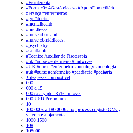
#Fisiotereuta
#Formação #Gestãodecaso #ApoioDomiciliário
#França #enfermeiros
#gp #doctor
#mentalhealth
#middleeast
#nursejobireland
#nursejobmiddleeast
#psychiatry
#saudiarabia
#Tecnico Auxiliar de Fisoterapia
#uk #nurse #enfermeiro #midwives
#UK #nurse #enfermeiro #oncology #oncologia
#uk #nurse #enfermeiro #paediatric #pediatria
+ despesas combustivel
000
000 a 15
000 salary plus 35% turnover
000 USD Per annum
10
100.000£ a 180.000£ ano; processo registo GMC;
viagem e alojamento
1000-1500
108
108000