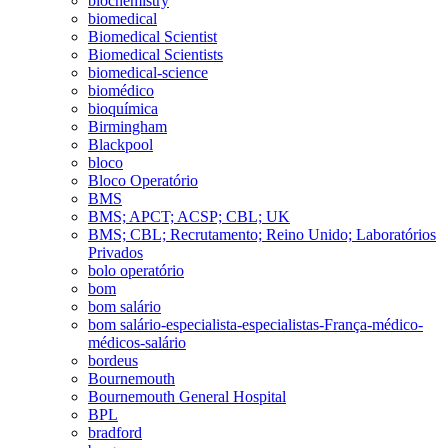
biochemistry
biomedical
Biomedical Scientist
Biomedical Scientists
biomedical-science
biomédico
bioquímica
Birmingham
Blackpool
bloco
Bloco Operatório
BMS
BMS; APCT; ACSP; CBL; UK
BMS; CBL; Recrutamento; Reino Unido; Laboratórios
Privados
bolo operatório
bom
bom salário
bom salário-especialista-especialistas-França-médico-
médicos-salário
bordeus
Bournemouth
Bournemouth General Hospital
BPL
bradford