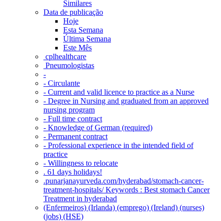
Similares
Data de publicação
Hoje
Esta Semana
Última Semana
Este Mês
‎ cplhealthcare‬
Pneumologistas
-
- Circulante
- Current and valid licence to practice as a Nurse
- Degree in Nursing and graduated from an approved
nursing program
- Full time contract
- Knowledge of German (required)
- Permanent contract
- Professional experience in the intended field of
practice
- Willingness to relocate
. 61 days holidays!
.punarjanayurveda.com/hyderabad/stomach-cancer-
treatment-hospitals/ Keywords : Best stomach Cancer
Treatment in hyderabad
(Enfermeiros) (Irlanda) (emprego) (Ireland) (nurses)
(jobs) (HSE)