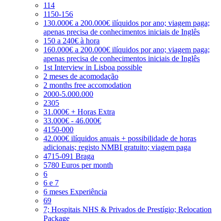
114
1150-156
130.000€ a 200.000€ ilíquidos por ano; viagem paga;
apenas precisa de conhecimentos iniciais de Inglês
150 a 240€ à hora
160.000€ a 200.000€ ilíquidos por ano; viagem paga;
apenas precisa de conhecimentos iniciais de Inglês
1st Interview in Lisboa possible
2 meses de acomodação
2 months free accomodation
2000-5.000.000
2305
31.000€ + Horas Extra
33.000€ - 46.000€
4150-000
42.000€ ilíquidos anuais + possibilidade de horas
adicionais; registo NMBI gratuito; viagem paga
4715-091 Braga
5780 Euros per month
6
6 e 7
6 meses Experiência
69
7; Hospitais NHS & Privados de Prestígio; Relocation
Package