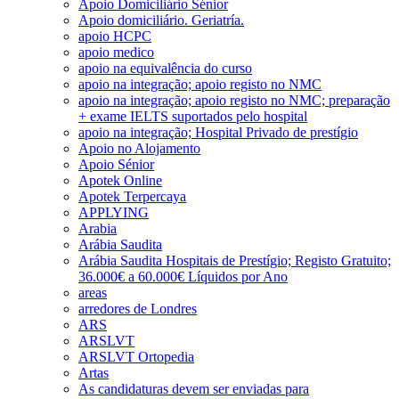
Apoio Domiciliário Sénior
Apoio domiciliário. Geriatría.
apoio HCPC
apoio medico
apoio na equivalência do curso
apoio na integração; apoio registo no NMC
apoio na integração; apoio registo no NMC; preparação
+ exame IELTS suportados pelo hospital
apoio na integração; Hospital Privado de prestígio
Apoio no Alojamento
Apoio Sénior
Apotek Online
Apotek Terpercaya
APPLYING
Arabia
Arábia Saudita
Arábia Saudita Hospitais de Prestígio; Registo Gratuito;
36.000€ a 60.000€ Líquidos por Ano
areas
arredores de Londres
ARS
ARSLVT
ARSLVT Ortopedia
Artas
As candidaturas devem ser enviadas para