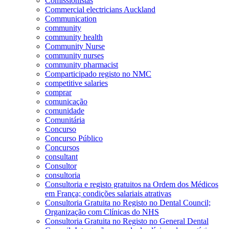
Comissionistas
Commercial electricians Auckland
Communication
community
community health
Community Nurse
community nurses
community pharmacist
Comparticipado registo no NMC
competitive salaries
comprar
comunicação
comunidade
Comunitária
Concurso
Concurso Público
Concursos
consultant
Consultor
consultoria
Consultoria e registo gratuitos na Ordem dos Médicos
em França; condições salariais atrativas
Consultoria Gratuita no Registo no Dental Council;
Organização com Clínicas do NHS
Consultoria Gratuita no Registo no General Dental