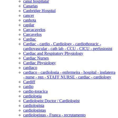
canal hospitalar
Canarias
Canbridge Hospital
cancer
canhota
capilar
Carcacavelos
Carcavelos
Cardiac
Cardiac - cardio - Cardiology - cardiothoracic -
cardiovascular - cath lab - CCU - CICU - perfusionist
Cardiac and Respiratory Physiology
Cardiac Nurses
Cardiac Physiology
cardiaco
cardiaco - cardiologia - enfermeira - hospital - inglaterra
- nurse - rgn - STAFF NURSE - cardiac - cardiology
Cardiff
cardio
cardio-toracica
cardiologia
Cardiologist Doctor / Cardiologist
cardiologista
cardiologistas
cardiologistas - França - recrutamento