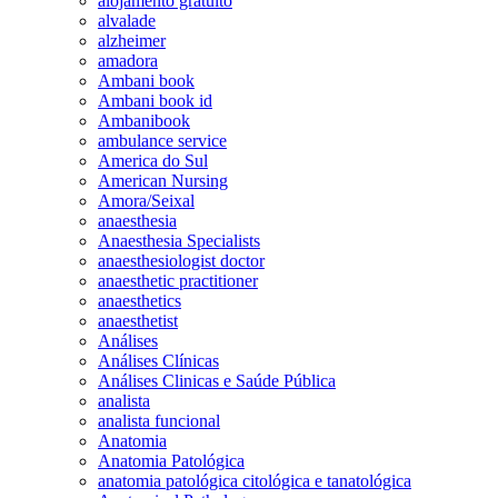
alojamento gratuito
alvalade
alzheimer
amadora
Ambani book
Ambani book id
Ambanibook
ambulance service
America do Sul
American Nursing
Amora/Seixal
anaesthesia
Anaesthesia Specialists
anaesthesiologist doctor
anaesthetic practitioner
anaesthetics
anaesthetist
Análises
Análises Clínicas
Análises Clinicas e Saúde Pública
analista
analista funcional
Anatomia
Anatomia Patológica
anatomia patológica citológica e tanatológica