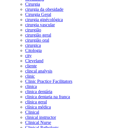
Cirurgia
cirurgia da obesidade
Cirurgia Geral
cirurgia ginécológica
cirurgia vascular
cirurgião
cirurgião geral
cirurgião oral
cirurgica
Citologia
city
Cleveland
cliente
clincal analysis
clinic
Clinic Practice Facilitators
clinica
clinica dentária
clinica dentaria na frança
clínica geral
clínica médica
Clinical
clinical instructor
Clinical Nurse
Clinical Pathology