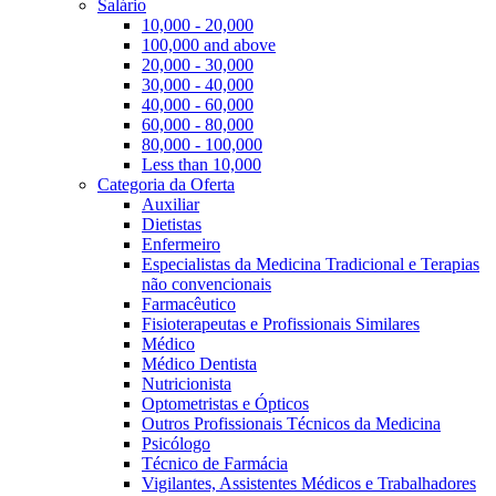
Salário
10,000 - 20,000
100,000 and above
20,000 - 30,000
30,000 - 40,000
40,000 - 60,000
60,000 - 80,000
80,000 - 100,000
Less than 10,000
Categoria da Oferta
Auxiliar
Dietistas
Enfermeiro
Especialistas da Medicina Tradicional e Terapias
não convencionais
Farmacêutico
Fisioterapeutas e Profissionais Similares
Médico
Médico Dentista
Nutricionista
Optometristas e Ópticos
Outros Profissionais Técnicos da Medicina
Psicólogo
Técnico de Farmácia
Vigilantes, Assistentes Médicos e Trabalhadores