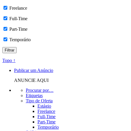
Freelance
Full-Time
Part-Time
Temporário
Topo ↑
Publicar um Anúncio
ANUNCIE AQUI
Procurar por…
Etiquetas
Tipo de Oferta
Estágio
Freelance
Full-Time
Part-Time
Temporário