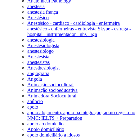
Anatomical Pathology
anestesia
anestesia frança
Anestésico
Anestésico - cardiaco - cardiologia - enfermeira
anestésico - enfermeiras - entrevista Skype - esfrega -
hospital - instrumentador - nhs - rgn
anestesiologia
Anestesiologista
anestesiologo
Anestesista
anestesistas
Anesthesiologist
angiografia
Angola
Animação sociocultural
Animação socioeducativa
Animadora Sociocultural
anúncio
apoio
apoio alojamento; apoio na integração; apoio registo no
NMC; IELTS + Preparation
apoio ao domicilio
Apoio domiciliário
apoio domiciliário a idosos