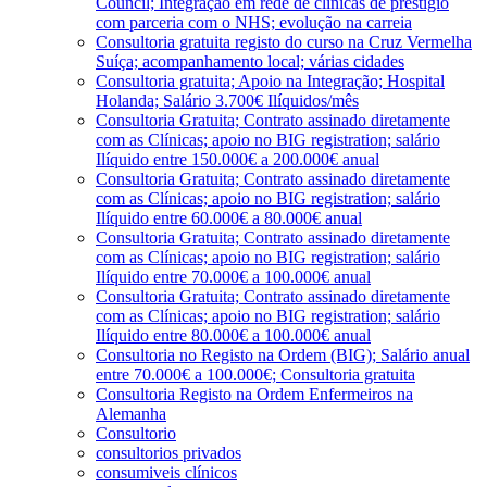
Council; Integração em rede de clínicas de prestígio
com parceria com o NHS; evolução na carreia
Consultoria gratuita registo do curso na Cruz Vermelha
Suíça; acompanhamento local; várias cidades
Consultoria gratuita; Apoio na Integração; Hospital
Holanda; Salário 3.700€ Ilíquidos/mês
Consultoria Gratuita; Contrato assinado diretamente
com as Clínicas; apoio no BIG registration; salário
Ilíquido entre 150.000€ a 200.000€ anual
Consultoria Gratuita; Contrato assinado diretamente
com as Clínicas; apoio no BIG registration; salário
Ilíquido entre 60.000€ a 80.000€ anual
Consultoria Gratuita; Contrato assinado diretamente
com as Clínicas; apoio no BIG registration; salário
Ilíquido entre 70.000€ a 100.000€ anual
Consultoria Gratuita; Contrato assinado diretamente
com as Clínicas; apoio no BIG registration; salário
Ilíquido entre 80.000€ a 100.000€ anual
Consultoria no Registo na Ordem (BIG); Salário anual
entre 70.000€ a 100.000€; Consultoria gratuita
Consultoria Registo na Ordem Enfermeiros na
Alemanha
Consultorio
consultorios privados
consumiveis clínicos