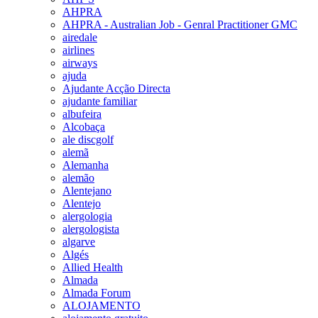
AHPRA
AHPRA - Australian Job - Genral Practitioner GMC
airedale
airlines
airways
ajuda
Ajudante Acção Directa
ajudante familiar
albufeira
Alcobaça
ale discgolf
alemã
Alemanha
alemão
Alentejano
Alentejo
alergologia
alergologista
algarve
Algés
Allied Health
Almada
Almada Forum
ALOJAMENTO