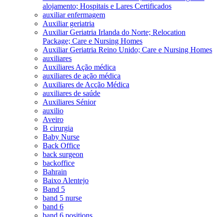
alojamento; Hospitais e Lares Certificados
auxiliar enfermagem
Auxiliar geriatria
Auxiliar Geriatria Irlanda do Norte; Relocation
Package; Care e Nursing Homes
Auxiliar Geriatria Reino Unido; Care e Nursing Homes
auxiliares
Auxiliares Ação médica
auxiliares de ação médica
Auxiliares de Acção Médica
auxiliares de saúde
Auxiliares Sénior
auxilio
Aveiro
B cirurgia
Baby Nurse
Back Office
back surgeon
backoffice
Bahrain
Baixo Alentejo
Band 5
band 5 nurse
band 6
band 6 positions