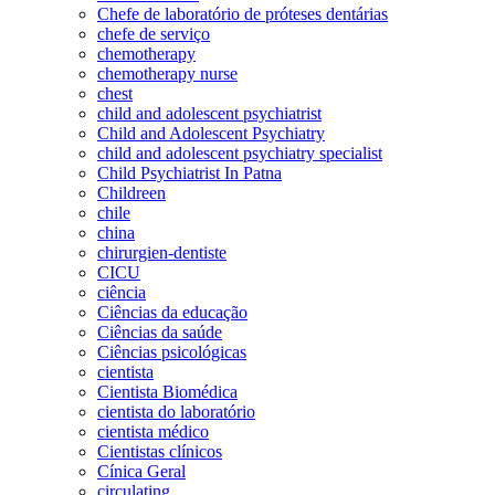
Chefe de laboratório de próteses dentárias
chefe de serviço
chemotherapy
chemotherapy nurse
chest
child and adolescent psychiatrist
Child and Adolescent Psychiatry
child and adolescent psychiatry specialist
Child Psychiatrist In Patna
Childreen
chile
china
chirurgien-dentiste
CICU
ciência
Ciências da educação
Ciências da saúde
Ciências psicológicas
cientista
Cientista Biomédica
cientista do laboratório
cientista médico
Cientistas clínicos
Cínica Geral
circulating