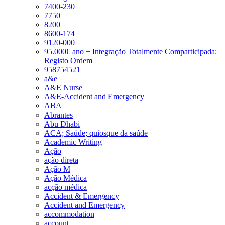
7400-230
7750
8200
8600-174
9120-000
95.000€ ano + Integração Totalmente Comparticipada:
Registo Ordem
958754521
a&e
A&E Nurse
A&E-Accident and Emergency
ABA
Abrantes
Abu Dhabi
ACA; Saúde; quiosque da saúde
Academic Writing
Ação
ação direta
Ação M
Ação Médica
acção médica
Accident & Emergency
Accident and Emergency
accommodation
account