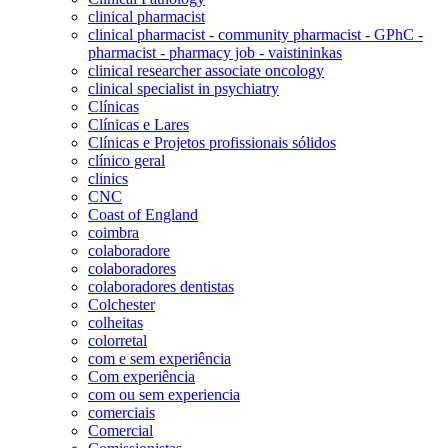
clinical pharmacist
clinical pharmacist - community pharmacist - GPhC -
pharmacist - pharmacy job - vaistininkas
clinical researcher associate oncology
clinical specialist in psychiatry
Clínicas
Clínicas e Lares
Clínicas e Projetos profissionais sólidos
clínico geral
clinics
CNC
Coast of England
coimbra
colaboradore
colaboradores
colaboradores dentistas
Colchester
colheitas
colorretal
com e sem experiência
Com experiência
com ou sem experiencia
comerciais
Comercial