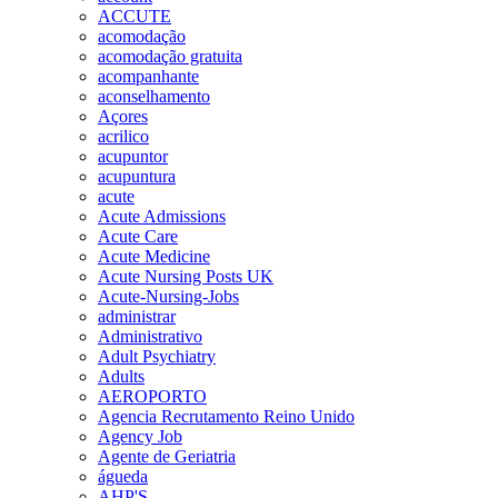
ACCUTE
acomodação
acomodação gratuita
acompanhante
aconselhamento
Açores
acrilico
acupuntor
acupuntura
acute
Acute Admissions
Acute Care
Acute Medicine
Acute Nursing Posts UK
Acute-Nursing-Jobs
administrar
Administrativo
Adult Psychiatry
Adults
AEROPORTO
Agencia Recrutamento Reino Unido
Agency Job
Agente de Geriatria
águeda
AHP'S