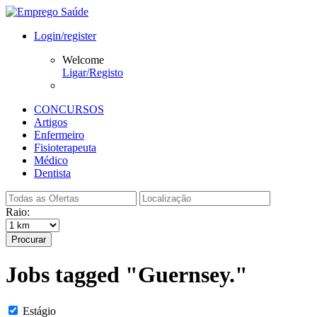
Login/register
Welcome
Ligar/Registo
CONCURSOS
Artigos
Enfermeiro
Fisioterapeuta
Médico
Dentista
Raio:
Procurar
Jobs tagged "Guernsey."
Estágio