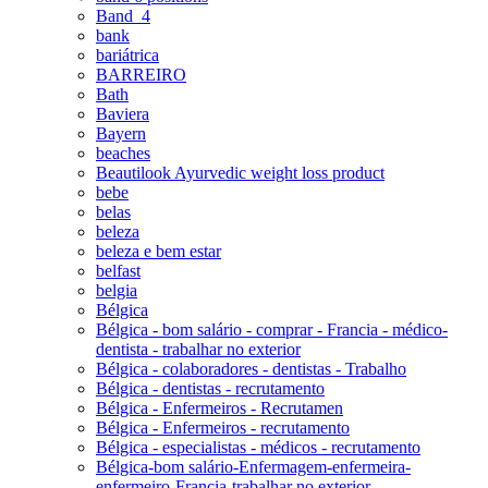
Band_4
bank
bariátrica
BARREIRO
Bath
Baviera
Bayern
beaches
Beautilook Ayurvedic weight loss product
bebe
belas
beleza
beleza e bem estar
belfast
belgia
Bélgica
Bélgica - bom salário - comprar - Francia - médico-
dentista - trabalhar no exterior
Bélgica - colaboradores - dentistas - Trabalho
Bélgica - dentistas - recrutamento
Bélgica - Enfermeiros - Recrutamen
Bélgica - Enfermeiros - recrutamento
Bélgica - especialistas - médicos - recrutamento
Bélgica-bom salário-Enfermagem-enfermeira-
enfermeiro-Francia-trabalhar no exterior