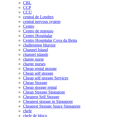
CBL
CCP
CCU
central de Londres
central nervous system
Centro
Centro de repouso
Centro Hospitalar
Centro Hospitalar Cova da Beira
challenging bhavior
Channel Island
channel islands
charge nurse
charge nurses
Cheap rental storage
Cheap self storage
Cheap self storage Services
Cheap Storage
Cheap storage rental
Cheap Storage Singapore
Cheapest Self Storage
Cheapest storage in Singapore
Cheapest Storage Space Singapore
chefe
chefe de bloco