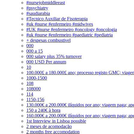
#nursejobmiddleeast
#psychiatry
#saudiarabia
#Tecnico Auxiliar de Fisoterapia
#uk #nurse #enfermeiro #midwives
#UK #nurse #enfermeiro #oncology #oncologia
#uk #nurse #enfermeiro #paediatric #pediatria
+ despesas combustivel
000
000 a 15
000 salary plus 35% turnover
000 USD Per annum
10
100.000£ a 180.000£ ano; processo registo GMC; viage
1000-1500
108
108000
114
1150-156
130.000€ a 200.000€ ilíquidos por ano; viagem paga; ape
150 a 240€ à hora
160.000€ a 200.000€ ilíquidos por ano; viagem paga; ape
1st Interview in Lisboa possible
2 meses de acomodação
2 months free accomodation