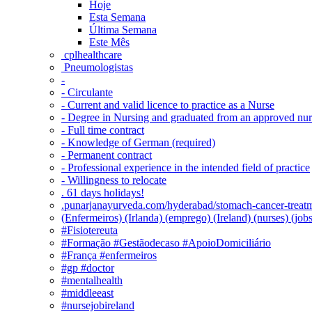
Hoje
Esta Semana
Última Semana
Este Mês
‎ cplhealthcare‬
Pneumologistas
-
- Circulante
- Current and valid licence to practice as a Nurse
- Degree in Nursing and graduated from an approved nu
- Full time contract
- Knowledge of German (required)
- Permanent contract
- Professional experience in the intended field of practice
- Willingness to relocate
. 61 days holidays!
.punarjanayurveda.com/hyderabad/stomach-cancer-treatm
(Enfermeiros) (Irlanda) (emprego) (Ireland) (nurses) (jo
#Fisiotereuta
#Formação #Gestãodecaso #ApoioDomiciliário
#França #enfermeiros
#gp #doctor
#mentalhealth
#middleeast
#nursejobireland