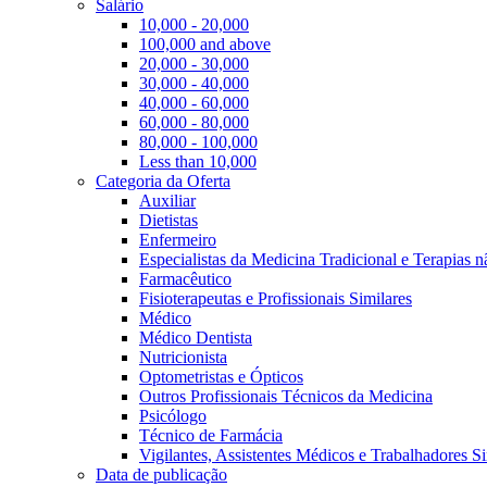
Salário
10,000 - 20,000
100,000 and above
20,000 - 30,000
30,000 - 40,000
40,000 - 60,000
60,000 - 80,000
80,000 - 100,000
Less than 10,000
Categoria da Oferta
Auxiliar
Dietistas
Enfermeiro
Especialistas da Medicina Tradicional e Terapias 
Farmacêutico
Fisioterapeutas e Profissionais Similares
Médico
Médico Dentista
Nutricionista
Optometristas e Ópticos
Outros Profissionais Técnicos da Medicina
Psicólogo
Técnico de Farmácia
Vigilantes, Assistentes Médicos e Trabalhadores Si
Data de publicação