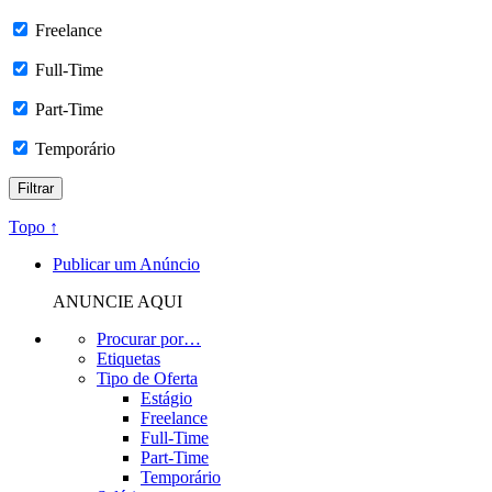
Freelance
Full-Time
Part-Time
Temporário
Topo ↑
Publicar um Anúncio
ANUNCIE AQUI
Procurar por…
Etiquetas
Tipo de Oferta
Estágio
Freelance
Full-Time
Part-Time
Temporário