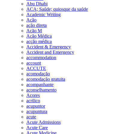
Abu Dhabi
ACA; Saúde; quiosque da saúde
Academic Writing
Ação
ação direta
Ação M
Ação Médica
acção médica
Accident & Emergency
Accident and Emergency
accommodation
account
ACCUTE
acomodação
acomodação gratuita
acompanhante
aconselhamento
Açores
acrilico
acupuntor
acupuntura
acute
Acute Admissions
Acute Care
Acute Medicine