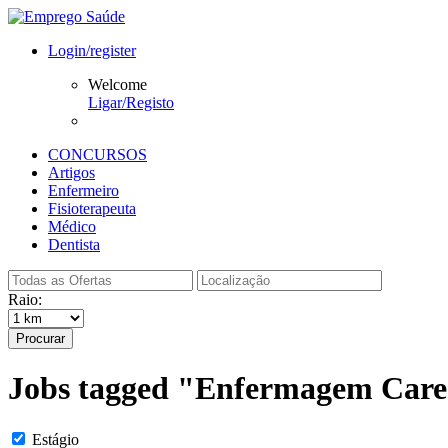
Login/register
Welcome
Ligar/Registo
CONCURSOS
Artigos
Enfermeiro
Fisioterapeuta
Médico
Dentista
Raio:
Procurar
Jobs tagged "Enfermagem Care 
Estágio