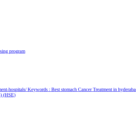
rsing program
ent-hospitals/ Keywords : Best stomach Cancer Treatment in hyderab
bs) (HSE)