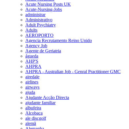
Acute Nursing Posts UK
Acute-Nursing-Jobs
administrar
Administrativo
Adult Psychiatry
Adults
AEROPORTO
Agencia Recrutamento Reino Unido
Agency Job
Agente de Geriatria
águeda
AHP'S
AHPRA
AHPRA - Australian Job - Genral Practitioner GMC
airedale
airlines
airways
ajuda
Ajudante Acção Directa
ajudante familiar
albufeira
Alcobaça
ale discgolf
alemã
Alemanha