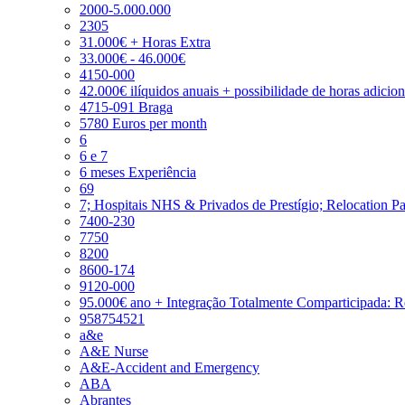
2000-5.000.000
2305
31.000€ + Horas Extra
33.000€ - 46.000€
4150-000
42.000€ ilíquidos anuais + possibilidade de horas adicio
4715-091 Braga
5780 Euros per month
6
6 e 7
6 meses Experiência
69
7; Hospitais NHS & Privados de Prestígio; Relocation P
7400-230
7750
8200
8600-174
9120-000
95.000€ ano + Integração Totalmente Comparticipada: 
958754521
a&e
A&E Nurse
A&E-Accident and Emergency
ABA
Abrantes