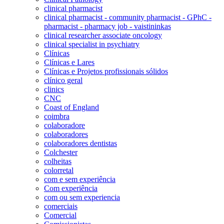
clinical pharmacist
clinical pharmacist - community pharmacist - GPhC -
pharmacist - pharmacy job - vaistininkas
clinical researcher associate oncology
clinical specialist in psychiatry
Clínicas
Clínicas e Lares
Clínicas e Projetos profissionais sólidos
clínico geral
clinics
CNC
Coast of England
coimbra
colaboradore
colaboradores
colaboradores dentistas
Colchester
colheitas
colorretal
com e sem experiência
Com experiência
com ou sem experiencia
comerciais
Comercial