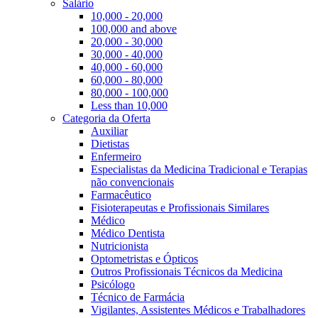
Salário
10,000 - 20,000
100,000 and above
20,000 - 30,000
30,000 - 40,000
40,000 - 60,000
60,000 - 80,000
80,000 - 100,000
Less than 10,000
Categoria da Oferta
Auxiliar
Dietistas
Enfermeiro
Especialistas da Medicina Tradicional e Terapias
não convencionais
Farmacêutico
Fisioterapeutas e Profissionais Similares
Médico
Médico Dentista
Nutricionista
Optometristas e Ópticos
Outros Profissionais Técnicos da Medicina
Psicólogo
Técnico de Farmácia
Vigilantes, Assistentes Médicos e Trabalhadores