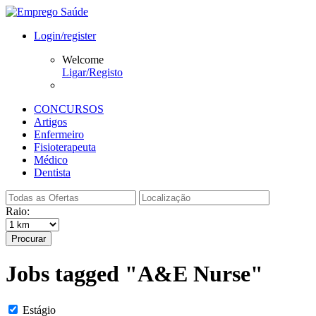
Login/register
Welcome
Ligar/Registo
CONCURSOS
Artigos
Enfermeiro
Fisioterapeuta
Médico
Dentista
Raio:
Procurar
Jobs tagged "A&E Nurse"
Estágio