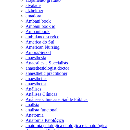
alojamento gratuito
alvalade
alzheimer
amadora
Ambani book
Ambani book id
Ambanibook
ambulance service
America do Sul
American Nursing
Amora/Seixal
anaesthesia
Anaesthesia Specialists
anaesthesiologist doctor
anaesthetic practitioner
anaesthetics
anaesthetist
Análises
Análises Clínicas
Análises Clinicas e Saúde Pública
analista
analista funcional
Anatomia
Anatomia Patológica
anatomia patológica citológica e tanatológica