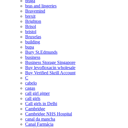
braga
bras and lingeries
Bravemind
brexit
Brighton
Brisol
bristol
Bruxelas
building
bupa
Bury St.Edmunds
business
Business Storage Singapore
Buy levofloxacin wholesale
Buy Verified Skrill Account
C
cabelo
cagas
call girl ajmer
call girls
Call girls in Delhi
Cambridge
Cambridge NHS Hospital
canal da mancha
Canal Farmácia