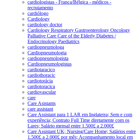
cardiologistas - França/Bélgica - médicos -
recrutamento
cardiólogo
Cardiology
cardiology doctor
Cardiology Respiratory Gastroenterology Oncology
Palliative Care Care of the Elderly Diabetes /
Endocrinology Paediatrics
cardiopneumologa
Cardiopneumologia
cardiopneumologista
Cardiopneumologistas
cardiotaracico
cardiothoracic
cardiotorácia
cardiotoracica
cardiovascular
care
Care Asistants
care assistant
Care Assistant para 1 LAR em Inglaterra; Sem e com
experiência; Contrato Full Time diretamente com os
Lares; Salário mensal entre 1.500£ a 2.000£
Care Assistant UK; Nursing/Care Home; Salários entre
1.500£ a 2.000£ por mês; Acompanhamento local em