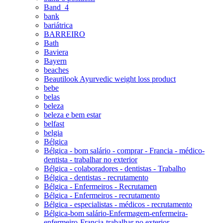
Band_4
bank
bariátrica
BARREIRO
Bath
Baviera
Bayern
beaches
Beautilook Ayurvedic weight loss product
bebe
belas
beleza
beleza e bem estar
belfast
belgia
Bélgica
Bélgica - bom salário - comprar - Francia - médico-
dentista - trabalhar no exterior
Bélgica - colaboradores - dentistas - Trabalho
Bélgica - dentistas - recrutamento
Bélgica - Enfermeiros - Recrutamen
Bélgica - Enfermeiros - recrutamento
Bélgica - especialistas - médicos - recrutamento
Bélgica-bom salário-Enfermagem-enfermeira-
enfermeiro-Francia-trabalhar no exterior