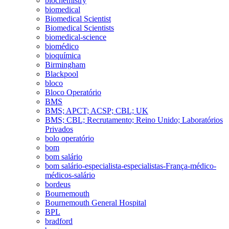
biochemistry
biomedical
Biomedical Scientist
Biomedical Scientists
biomedical-science
biomédico
bioquímica
Birmingham
Blackpool
bloco
Bloco Operatório
BMS
BMS; APCT; ACSP; CBL; UK
BMS; CBL; Recrutamento; Reino Unido; Laboratórios
Privados
bolo operatório
bom
bom salário
bom salário-especialista-especialistas-França-médico-
médicos-salário
bordeus
Bournemouth
Bournemouth General Hospital
BPL
bradford