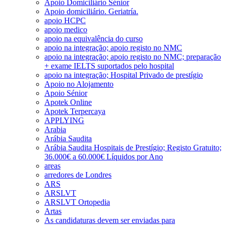
Apoio Domiciliário Sénior
Apoio domiciliário. Geriatría.
apoio HCPC
apoio medico
apoio na equivalência do curso
apoio na integração; apoio registo no NMC
apoio na integração; apoio registo no NMC; preparação
+ exame IELTS suportados pelo hospital
apoio na integração; Hospital Privado de prestígio
Apoio no Alojamento
Apoio Sénior
Apotek Online
Apotek Terpercaya
APPLYING
Arabia
Arábia Saudita
Arábia Saudita Hospitais de Prestígio; Registo Gratuito;
36.000€ a 60.000€ Líquidos por Ano
areas
arredores de Londres
ARS
ARSLVT
ARSLVT Ortopedia
Artas
As candidaturas devem ser enviadas para