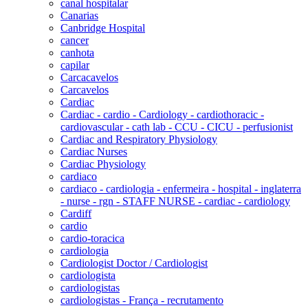
canal hospitalar
Canarias
Canbridge Hospital
cancer
canhota
capilar
Carcacavelos
Carcavelos
Cardiac
Cardiac - cardio - Cardiology - cardiothoracic -
cardiovascular - cath lab - CCU - CICU - perfusionist
Cardiac and Respiratory Physiology
Cardiac Nurses
Cardiac Physiology
cardiaco
cardiaco - cardiologia - enfermeira - hospital - inglaterra
- nurse - rgn - STAFF NURSE - cardiac - cardiology
Cardiff
cardio
cardio-toracica
cardiologia
Cardiologist Doctor / Cardiologist
cardiologista
cardiologistas
cardiologistas - França - recrutamento