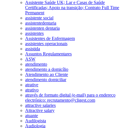
Assistente Saúde UK; Lar e Casas de Saúde
Certificadas; Apoio na transição; Contrato Full Time
Permanent
assistente social
assistentedentaria
assistenten dentaria
assistentes
Assistentes de Enfermagem
assistentes operacionais
assistida
Assuntos Regulamentares
ASW
atendimento
atendimento a domicílio
Atendimento ao Cliente
atendimento domiciliar
atrative
atrativo
através de formato digital (e-mail) para o endereço
electrónico: recrutamento@cligest.com
attractive salaries
Attractive salary
atuante
Audilogista
Audiologia