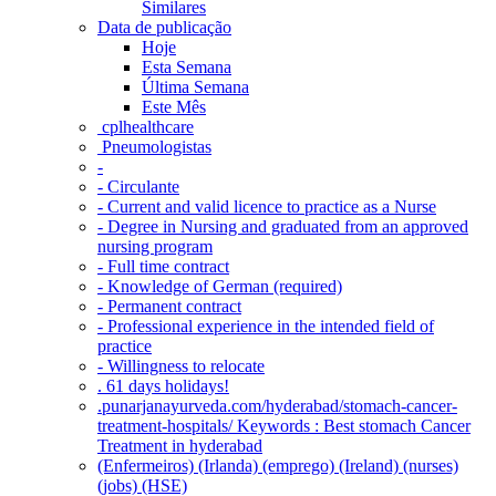
Similares
Data de publicação
Hoje
Esta Semana
Última Semana
Este Mês
‎ cplhealthcare‬
Pneumologistas
-
- Circulante
- Current and valid licence to practice as a Nurse
- Degree in Nursing and graduated from an approved
nursing program
- Full time contract
- Knowledge of German (required)
- Permanent contract
- Professional experience in the intended field of
practice
- Willingness to relocate
. 61 days holidays!
.punarjanayurveda.com/hyderabad/stomach-cancer-
treatment-hospitals/ Keywords : Best stomach Cancer
Treatment in hyderabad
(Enfermeiros) (Irlanda) (emprego) (Ireland) (nurses)
(jobs) (HSE)