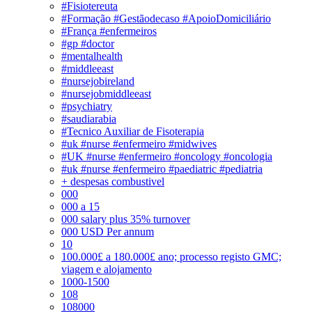
#Fisiotereuta
#Formação #Gestãodecaso #ApoioDomiciliário
#França #enfermeiros
#gp #doctor
#mentalhealth
#middleeast
#nursejobireland
#nursejobmiddleeast
#psychiatry
#saudiarabia
#Tecnico Auxiliar de Fisoterapia
#uk #nurse #enfermeiro #midwives
#UK #nurse #enfermeiro #oncology #oncologia
#uk #nurse #enfermeiro #paediatric #pediatria
+ despesas combustivel
000
000 a 15
000 salary plus 35% turnover
000 USD Per annum
10
100.000£ a 180.000£ ano; processo registo GMC;
viagem e alojamento
1000-1500
108
108000