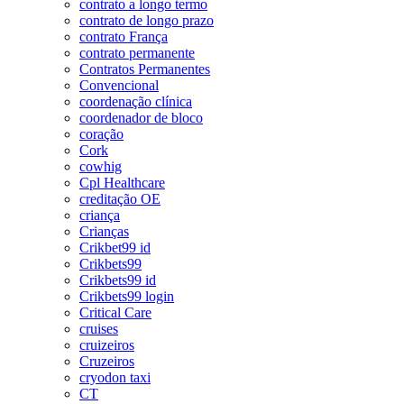
contrato a longo termo
contrato de longo prazo
contrato França
contrato permanente
Contratos Permanentes
Convencional
coordenação clínica
coordenador de bloco
coração
Cork
cowhig
Cpl Healthcare
creditação OE
criança
Crianças
Crikbet99 id
Crikbets99
Crikbets99 id
Crikbets99 login
Critical Care
cruises
cruizeiros
Cruzeiros
cryodon taxi
CT