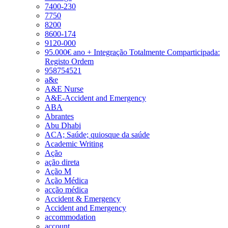
7400-230
7750
8200
8600-174
9120-000
95.000€ ano + Integração Totalmente Comparticipada:
Registo Ordem
958754521
a&e
A&E Nurse
A&E-Accident and Emergency
ABA
Abrantes
Abu Dhabi
ACA; Saúde; quiosque da saúde
Academic Writing
Ação
ação direta
Ação M
Ação Médica
acção médica
Accident & Emergency
Accident and Emergency
accommodation
account