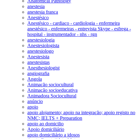
Anatomical Pathology
anestesia
anestesia frança
Anestésico
Anestésico - cardiaco - cardiologia - enfermeira
anestésico - enfermeiras - entrevista Skype - esfrega -
hospital - instrumentador - nhs - rgn
anestesiologia
Anestesiologista
anestesiologo
Anestesista
anestesistas
Anesthesiologist
angiografia
Angola
Animação sociocultural
Animação socioeducativa
Animadora Sociocultural
anúncio
apoio
apoio alojamento; apoio na integração; apoio registo no
NMC; IELTS + Preparation
apoio ao domicilio
Apoio domiciliário
apoio domiciliário a idosos