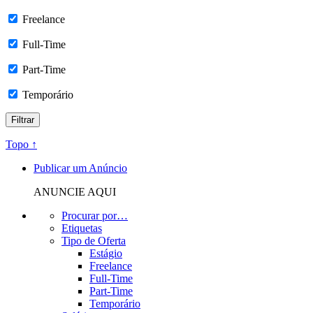
Freelance
Full-Time
Part-Time
Temporário
Topo ↑
Publicar um Anúncio
ANUNCIE AQUI
Procurar por…
Etiquetas
Tipo de Oferta
Estágio
Freelance
Full-Time
Part-Time
Temporário