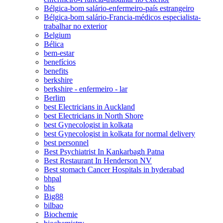
Bélgica-bom salário-enfermeiro-país estrangeiro
Bélgica-bom salário-Francia-médicos especialista-
trabalhar no exterior
Belgium
Bélica
bem-estar
benefícios
benefits
berkshire
berkshire - enfermeiro - lar
Berlim
best Electricians in Auckland
best Electricians in North Shore
best Gynecologist in kolkata
best Gynecologist in kolkata for normal delivery
best personnel
Best Psychiatrist In Kankarbagh Patna
Best Restaurant In Henderson NV
Best stomach Cancer Hospitals in hyderabad
bhpal
bhs
Big88
bilbao
Biochemie