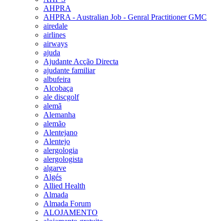
AHPRA
AHPRA - Australian Job - Genral Practitioner GMC
airedale
airlines
airways
ajuda
Ajudante Acção Directa
ajudante familiar
albufeira
Alcobaça
ale discgolf
alemã
Alemanha
alemão
Alentejano
Alentejo
alergologia
alergologista
algarve
Algés
Allied Health
Almada
Almada Forum
ALOJAMENTO