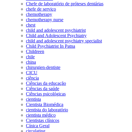
Chefe de laboratório de próteses dentárias
chefe de serviço
chemotherapy
chemotherapy nurse
chest
child and adolescent psychiatrist
Child and Adolescent Psychiatry
child and adolescent psychiatry specialist
Child Psychiatrist In Patna
Childreen
chile
china
chirurgien-dentiste
CICU
ciência
Ciências da educação
Ciências da saúde
Ciências psicológicas
cientista
Cientista Biomédica
cientista do laboratório
cientista médico
Cientistas clínicos
Cínica Geral
circulating