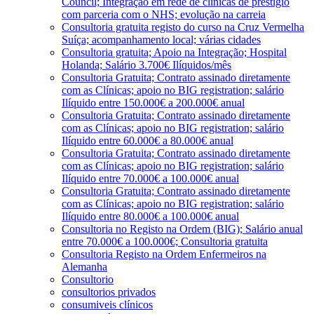
Council; Integração em rede de clínicas de prestígio
com parceria com o NHS; evolução na carreia
Consultoria gratuita registo do curso na Cruz Vermelha
Suíça; acompanhamento local; várias cidades
Consultoria gratuita; Apoio na Integração; Hospital
Holanda; Salário 3.700€ Ilíquidos/mês
Consultoria Gratuita; Contrato assinado diretamente
com as Clínicas; apoio no BIG registration; salário
Ilíquido entre 150.000€ a 200.000€ anual
Consultoria Gratuita; Contrato assinado diretamente
com as Clínicas; apoio no BIG registration; salário
Ilíquido entre 60.000€ a 80.000€ anual
Consultoria Gratuita; Contrato assinado diretamente
com as Clínicas; apoio no BIG registration; salário
Ilíquido entre 70.000€ a 100.000€ anual
Consultoria Gratuita; Contrato assinado diretamente
com as Clínicas; apoio no BIG registration; salário
Ilíquido entre 80.000€ a 100.000€ anual
Consultoria no Registo na Ordem (BIG); Salário anual
entre 70.000€ a 100.000€; Consultoria gratuita
Consultoria Registo na Ordem Enfermeiros na
Alemanha
Consultorio
consultorios privados
consumiveis clínicos