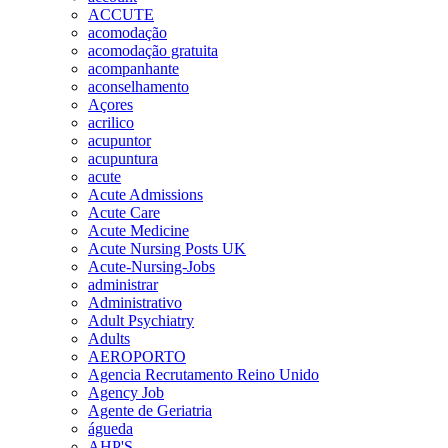
ACCUTE
acomodação
acomodação gratuita
acompanhante
aconselhamento
Açores
acrilico
acupuntor
acupuntura
acute
Acute Admissions
Acute Care
Acute Medicine
Acute Nursing Posts UK
Acute-Nursing-Jobs
administrar
Administrativo
Adult Psychiatry
Adults
AEROPORTO
Agencia Recrutamento Reino Unido
Agency Job
Agente de Geriatria
águeda
AHP'S