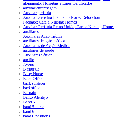
alojamento; Hospitais e Lares Certificados
auxiliar enfermagem
Auxiliar geriatria
Auxiliar Geriatria Irlanda do Norte; Relocation
Package; Care e Nursing Homes
Auxiliar Geriatria Reino Unido; Care e Nursing Homes
auxiliares
Auxiliares Ação médica
auxiliares de ação médica
Auxiliares de Acção Médica
auxiliares de saúde
Auxiliares Sénior
auxilio
Aveiro
B cirurgia
Baby Nurse
Back Office
back surgeon
backoffice
Bahrain
Baixo Alentejo
Band 5
band 5 nurse
band 6
band 6 positions