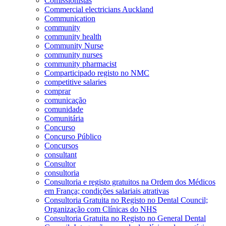
Comissionistas
Commercial electricians Auckland
Communication
community
community health
Community Nurse
community nurses
community pharmacist
Comparticipado registo no NMC
competitive salaries
comprar
comunicação
comunidade
Comunitária
Concurso
Concurso Público
Concursos
consultant
Consultor
consultoria
Consultoria e registo gratuitos na Ordem dos Médicos
em França; condições salariais atrativas
Consultoria Gratuita no Registo no Dental Council;
Organização com Clínicas do NHS
Consultoria Gratuita no Registo no General Dental