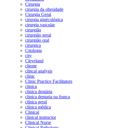
Cirurgia
cirurgia da obesidade
Cirurgia Geral
cirurgia ginécológica
cirurgia vascular
cirurgião
cirurgião geral
cirurgião oral
cirurgica
Citologia
city
Cleveland
cliente
clincal analysis
clinic
Clinic Practice Facilitators
clinica
clinica dentária
clinica dentaria na frança
clínica geral
clínica médica
Clinical
clinical instructor
Clinical Nurse
Clinical Pathology