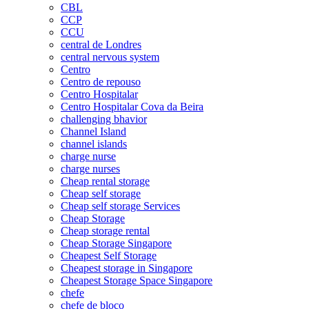
CBL
CCP
CCU
central de Londres
central nervous system
Centro
Centro de repouso
Centro Hospitalar
Centro Hospitalar Cova da Beira
challenging bhavior
Channel Island
channel islands
charge nurse
charge nurses
Cheap rental storage
Cheap self storage
Cheap self storage Services
Cheap Storage
Cheap storage rental
Cheap Storage Singapore
Cheapest Self Storage
Cheapest storage in Singapore
Cheapest Storage Space Singapore
chefe
chefe de bloco