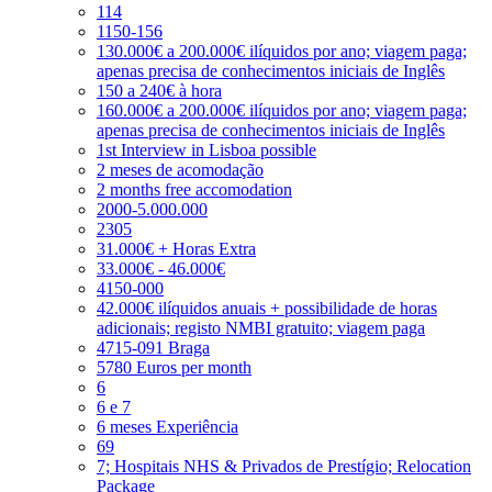
114
1150-156
130.000€ a 200.000€ ilíquidos por ano; viagem paga;
apenas precisa de conhecimentos iniciais de Inglês
150 a 240€ à hora
160.000€ a 200.000€ ilíquidos por ano; viagem paga;
apenas precisa de conhecimentos iniciais de Inglês
1st Interview in Lisboa possible
2 meses de acomodação
2 months free accomodation
2000-5.000.000
2305
31.000€ + Horas Extra
33.000€ - 46.000€
4150-000
42.000€ ilíquidos anuais + possibilidade de horas
adicionais; registo NMBI gratuito; viagem paga
4715-091 Braga
5780 Euros per month
6
6 e 7
6 meses Experiência
69
7; Hospitais NHS & Privados de Prestígio; Relocation
Package