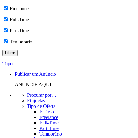
Freelance
Full-Time
Part-Time
Temporário
Topo ↑
Publicar um Anúncio
ANUNCIE AQUI
Procurar por…
Etiquetas
Tipo de Oferta
Estágio
Freelance
Full-Time
Part-Time
Temporário