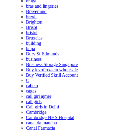
braga
bras and lingeries
Bravemind
brexit
Brighton
Brisol
bristol
Bruxelas
building
bupa
Bury St.Edmunds
business
Business Storage Singapore
Buy levofloxacin wholesale
Buy Verified Skrill Account
C
cabelo
cagas
call girl ajmer
call girls
Call girls in Delhi
Cambridge
Cambridge NHS Hospital
canal da mancha
Canal Farmácia