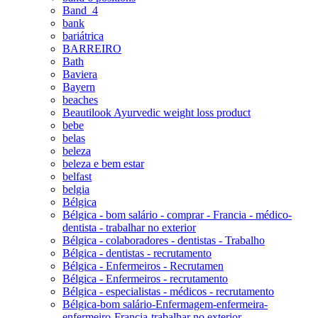
Band_4
bank
bariátrica
BARREIRO
Bath
Baviera
Bayern
beaches
Beautilook Ayurvedic weight loss product
bebe
belas
beleza
beleza e bem estar
belfast
belgia
Bélgica
Bélgica - bom salário - comprar - Francia - médico-
dentista - trabalhar no exterior
Bélgica - colaboradores - dentistas - Trabalho
Bélgica - dentistas - recrutamento
Bélgica - Enfermeiros - Recrutamen
Bélgica - Enfermeiros - recrutamento
Bélgica - especialistas - médicos - recrutamento
Bélgica-bom salário-Enfermagem-enfermeira-
enfermeiro-Francia-trabalhar no exterior