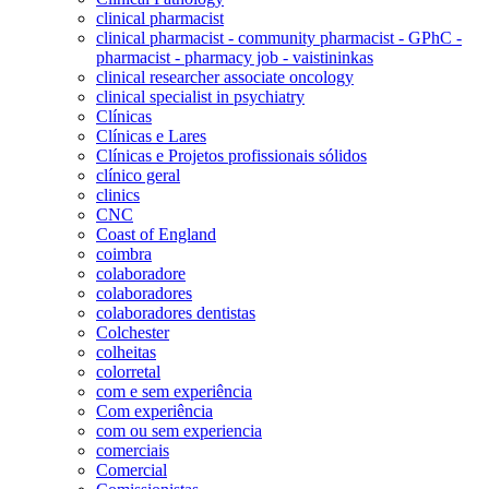
clinical pharmacist
clinical pharmacist - community pharmacist - GPhC -
pharmacist - pharmacy job - vaistininkas
clinical researcher associate oncology
clinical specialist in psychiatry
Clínicas
Clínicas e Lares
Clínicas e Projetos profissionais sólidos
clínico geral
clinics
CNC
Coast of England
coimbra
colaboradore
colaboradores
colaboradores dentistas
Colchester
colheitas
colorretal
com e sem experiência
Com experiência
com ou sem experiencia
comerciais
Comercial