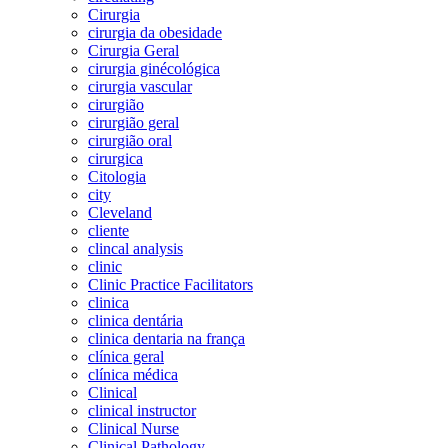
Cirurgia
cirurgia da obesidade
Cirurgia Geral
cirurgia ginécológica
cirurgia vascular
cirurgião
cirurgião geral
cirurgião oral
cirurgica
Citologia
city
Cleveland
cliente
clincal analysis
clinic
Clinic Practice Facilitators
clinica
clinica dentária
clinica dentaria na frança
clínica geral
clínica médica
Clinical
clinical instructor
Clinical Nurse
Clinical Pathology