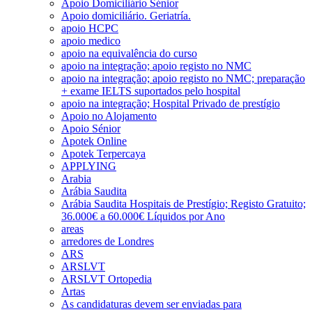
Apoio Domiciliário Sénior
Apoio domiciliário. Geriatría.
apoio HCPC
apoio medico
apoio na equivalência do curso
apoio na integração; apoio registo no NMC
apoio na integração; apoio registo no NMC; preparação
+ exame IELTS suportados pelo hospital
apoio na integração; Hospital Privado de prestígio
Apoio no Alojamento
Apoio Sénior
Apotek Online
Apotek Terpercaya
APPLYING
Arabia
Arábia Saudita
Arábia Saudita Hospitais de Prestígio; Registo Gratuito;
36.000€ a 60.000€ Líquidos por Ano
areas
arredores de Londres
ARS
ARSLVT
ARSLVT Ortopedia
Artas
As candidaturas devem ser enviadas para