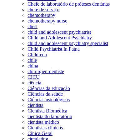
Chefe de laboratório de próteses dentárias
chefe de serviço
chemotherapy
chemotherapy nurse
chest
child and adolescent psychiatrist
Child and Adolescent Psychiatry
child and adolescent psychiatry specialist
Child Psychiatrist In Patna
Childreen
chile
china
chirurgien-dentiste
CICU
ciência
Ciências da educação
Ciências da saúde
Ciências psicológicas
cientista
Cientista Biomédica
cientista do laboratório
cientista médico
Cientistas clínicos
Cínica Geral
circulating