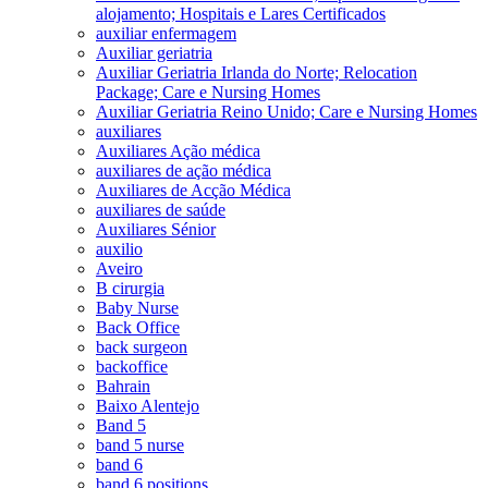
alojamento; Hospitais e Lares Certificados
auxiliar enfermagem
Auxiliar geriatria
Auxiliar Geriatria Irlanda do Norte; Relocation
Package; Care e Nursing Homes
Auxiliar Geriatria Reino Unido; Care e Nursing Homes
auxiliares
Auxiliares Ação médica
auxiliares de ação médica
Auxiliares de Acção Médica
auxiliares de saúde
Auxiliares Sénior
auxilio
Aveiro
B cirurgia
Baby Nurse
Back Office
back surgeon
backoffice
Bahrain
Baixo Alentejo
Band 5
band 5 nurse
band 6
band 6 positions