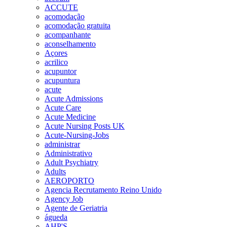
ACCUTE
acomodação
acomodação gratuita
acompanhante
aconselhamento
Açores
acrilico
acupuntor
acupuntura
acute
Acute Admissions
Acute Care
Acute Medicine
Acute Nursing Posts UK
Acute-Nursing-Jobs
administrar
Administrativo
Adult Psychiatry
Adults
AEROPORTO
Agencia Recrutamento Reino Unido
Agency Job
Agente de Geriatria
águeda
AHP'S