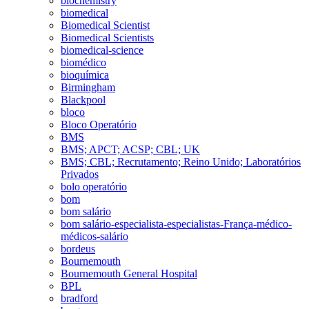
biochemistry
biomedical
Biomedical Scientist
Biomedical Scientists
biomedical-science
biomédico
bioquímica
Birmingham
Blackpool
bloco
Bloco Operatório
BMS
BMS; APCT; ACSP; CBL; UK
BMS; CBL; Recrutamento; Reino Unido; Laboratórios
Privados
bolo operatório
bom
bom salário
bom salário-especialista-especialistas-França-médico-
médicos-salário
bordeus
Bournemouth
Bournemouth General Hospital
BPL
bradford