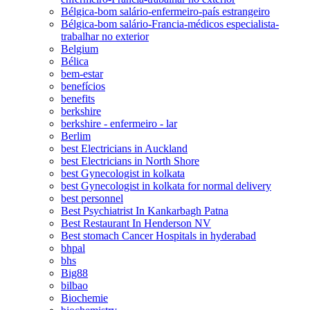
Bélgica-bom salário-enfermeiro-país estrangeiro
Bélgica-bom salário-Francia-médicos especialista-
trabalhar no exterior
Belgium
Bélica
bem-estar
benefícios
benefits
berkshire
berkshire - enfermeiro - lar
Berlim
best Electricians in Auckland
best Electricians in North Shore
best Gynecologist in kolkata
best Gynecologist in kolkata for normal delivery
best personnel
Best Psychiatrist In Kankarbagh Patna
Best Restaurant In Henderson NV
Best stomach Cancer Hospitals in hyderabad
bhpal
bhs
Big88
bilbao
Biochemie