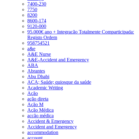
7400-230
7750
8200
8600-174
9120-000
95.000€ ano + Integração Totalmente Comparticipada:
Registo Ordem
958754521
a&e
A&E Nurse
A&E-Accident and Emergency
ABA
Abrantes
Abu Dhabi
ACA; Saúde; quiosque da saúde
Academic Writing
Ação
ação direta
Ação M
Ação Médica
acção médica
Accident & Emergency
Accident and Emergency
accommodation
account