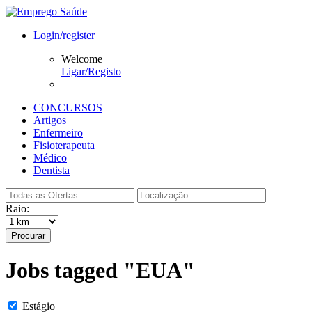
Login/register
Welcome
Ligar/Registo
CONCURSOS
Artigos
Enfermeiro
Fisioterapeuta
Médico
Dentista
Raio:
Procurar
Jobs tagged "EUA"
Estágio