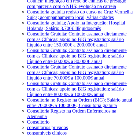
Council; Integração em rede de clínicas de prestígio
com parceria com o NHS; evolução na carreia
Consultoria gratuita registo do curso na Cruz Vermelha
Suíça; acompanhamento local; várias cidades
Consultoria gratuita; Apoio na Integração; Hospital
Holanda; Salário 3.700€ Ilíquidos/mês
Consultoria Gratuita; Contrato assinado diretamente
com as Clínicas; apoio no BIG registration; salário
Ilíquido entre 150.000€ a 200.000€ anual
Consultoria Gratuita; Contrato assinado diretamente
com as Clínicas; apoio no BIG registration; salário
Ilíquido entre 60.000€ a 80.000€ anual
Consultoria Gratuita; Contrato assinado diretamente
com as Clínicas; apoio no BIG registration; salário
Ilíquido entre 70.000€ a 100.000€ anual
Consultoria Gratuita; Contrato assinado diretamente
com as Clínicas; apoio no BIG registration; salário
Ilíquido entre 80.000€ a 100.000€ anual
Consultoria no Registo na Ordem (BIG); Salário anual
entre 70.000€ a 100.000€; Consultoria gratuita
Consultoria Registo na Ordem Enfermeiros na
Alemanha
Consultorio
consultorios privados
consumiveis clínicos