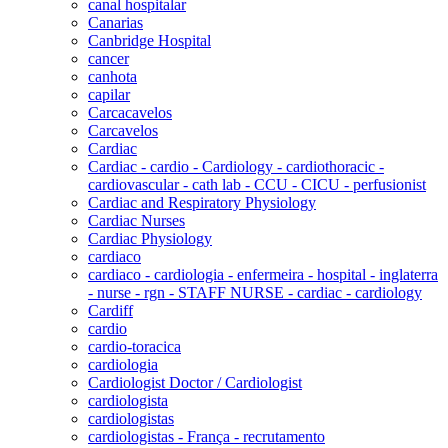
canal hospitalar
Canarias
Canbridge Hospital
cancer
canhota
capilar
Carcacavelos
Carcavelos
Cardiac
Cardiac - cardio - Cardiology - cardiothoracic -
cardiovascular - cath lab - CCU - CICU - perfusionist
Cardiac and Respiratory Physiology
Cardiac Nurses
Cardiac Physiology
cardiaco
cardiaco - cardiologia - enfermeira - hospital - inglaterra
- nurse - rgn - STAFF NURSE - cardiac - cardiology
Cardiff
cardio
cardio-toracica
cardiologia
Cardiologist Doctor / Cardiologist
cardiologista
cardiologistas
cardiologistas - França - recrutamento