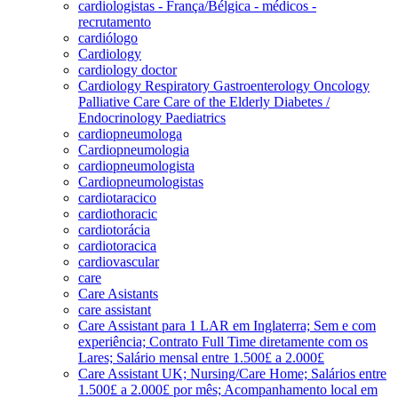
cardiologistas - França/Bélgica - médicos -
recrutamento
cardiólogo
Cardiology
cardiology doctor
Cardiology Respiratory Gastroenterology Oncology
Palliative Care Care of the Elderly Diabetes /
Endocrinology Paediatrics
cardiopneumologa
Cardiopneumologia
cardiopneumologista
Cardiopneumologistas
cardiotaracico
cardiothoracic
cardiotorácia
cardiotoracica
cardiovascular
care
Care Asistants
care assistant
Care Assistant para 1 LAR em Inglaterra; Sem e com
experiência; Contrato Full Time diretamente com os
Lares; Salário mensal entre 1.500£ a 2.000£
Care Assistant UK; Nursing/Care Home; Salários entre
1.500£ a 2.000£ por mês; Acompanhamento local em