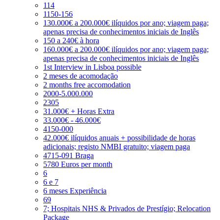
114
1150-156
130.000€ a 200.000€ ilíquidos por ano; viagem paga;
apenas precisa de conhecimentos iniciais de Inglês
150 a 240€ à hora
160.000€ a 200.000€ ilíquidos por ano; viagem paga;
apenas precisa de conhecimentos iniciais de Inglês
1st Interview in Lisboa possible
2 meses de acomodação
2 months free accomodation
2000-5.000.000
2305
31.000€ + Horas Extra
33.000€ - 46.000€
4150-000
42.000€ ilíquidos anuais + possibilidade de horas
adicionais; registo NMBI gratuito; viagem paga
4715-091 Braga
5780 Euros per month
6
6 e 7
6 meses Experiência
69
7; Hospitais NHS & Privados de Prestígio; Relocation
Package