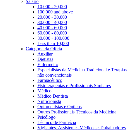
Salário
10,000 - 20,000
100,000 and above
20,000 - 30,000
30,000 - 40,000
40,000 - 60,000
60,000 - 80,000
80,000 - 100,000
Less than 10,000
Categoria da Oferta
Auxiliar
Dietistas
Enfermeiro
Especialistas da Medicina Tradicional e Terapias
não convencionais
Farmacêutico
Fisioterapeutas e Profissionais Similares
Médico
Médico Dentista
Nutricionista
Optometristas e Ópticos
Outros Profissionais Técnicos da Medicina
Psicólogo
Técnico de Farmácia
Vigilantes, Assistentes Médicos e Trabalhadores