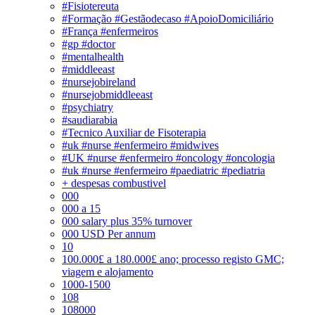
#Fisiotereuta
#Formação #Gestãodecaso #ApoioDomiciliário
#França #enfermeiros
#gp #doctor
#mentalhealth
#middleeast
#nursejobireland
#nursejobmiddleeast
#psychiatry
#saudiarabia
#Tecnico Auxiliar de Fisoterapia
#uk #nurse #enfermeiro #midwives
#UK #nurse #enfermeiro #oncology #oncologia
#uk #nurse #enfermeiro #paediatric #pediatria
+ despesas combustivel
000
000 a 15
000 salary plus 35% turnover
000 USD Per annum
10
100.000£ a 180.000£ ano; processo registo GMC;
viagem e alojamento
1000-1500
108
108000