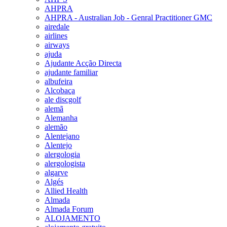
AHPRA
AHPRA - Australian Job - Genral Practitioner GMC
airedale
airlines
airways
ajuda
Ajudante Acção Directa
ajudante familiar
albufeira
Alcobaça
ale discgolf
alemã
Alemanha
alemão
Alentejano
Alentejo
alergologia
alergologista
algarve
Algés
Allied Health
Almada
Almada Forum
ALOJAMENTO