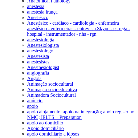
Anatomical Pathology
anestesia
anestesia frança
Anestésico
Anestésico - cardiaco - cardiologia - enfermeira
anestésico - enfermeiras - entrevista Skype - esfrega -
hospital - instrumentador - nhs - rgn
anestesiologia
Anestesiologista
anestesiologo
Anestesista
anestesistas
Anesthesiologist
angiografia
Angola
Animação sociocultural
Animação socioeducativa
Animadora Sociocultural
anúncio
apoio
apoio alojamento; apoio na integração; apoio registo no
NMC; IELTS + Preparation
apoio ao domicilio
Apoio domiciliário
apoio domiciliário a idosos