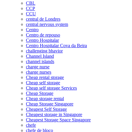
CBL
CCP
CCU
central de Londres
central nervous system
Centro
Centro de repouso
Centro Hospitalar
Centro Hospitalar Cova da Beira
challenging bhavior
Channel Island
channel islands
charge nurse
charge nurses
Cheap rental storage
Cheap self storage
Cheap self storage Services
Cheap Storage
Cheap storage rental
Cheap Storage Singapore
Cheapest Self Storage
Cheapest storage in Singapore
Cheapest Storage Space Singapore
chefe
chefe de bloco