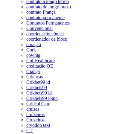
contrato a longo termo
contrato de longo prazo
contrato França
contrato permanente
Contratos Permanentes
Convencional
coordenação clínica
coordenador de bloco
coração
Cork
cowhig
Cpl Healthcare
creditação OE
criança
Crianças
Crikbet99 id
Crikbets99
Crikbets99 id
Crikbets99 login
Critical Care
cruises
cruizeiros
Cruzeiros
cryodon taxi
CT