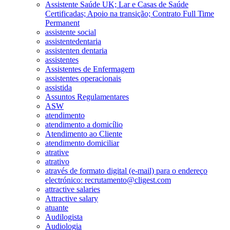
Assistente Saúde UK; Lar e Casas de Saúde
Certificadas; Apoio na transição; Contrato Full Time
Permanent
assistente social
assistentedentaria
assistenten dentaria
assistentes
Assistentes de Enfermagem
assistentes operacionais
assistida
Assuntos Regulamentares
ASW
atendimento
atendimento a domicílio
Atendimento ao Cliente
atendimento domiciliar
atrative
atrativo
através de formato digital (e-mail) para o endereço
electrónico: recrutamento@cligest.com
attractive salaries
Attractive salary
atuante
Audilogista
Audiologia