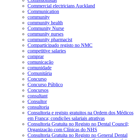
Comissionistas
Commercial electricians Auckland
Communication
community
community health
Community Nurse
community nurses
community pharmacist
Comparticipado registo no NMC
competitive salaries
comprar
comunicação
comunidade
Comunitária
Concurso
Concurso Público
Concursos
consultant
Consultor
consultoria
Consultoria e registo gratuitos na Ordem dos Médicos
em França; condições salariais atrativas
Consultoria Gratuita no Registo no Dental Council;
Organização com Clínicas do NHS
Consultoria Gratuita no Registo no General Dental