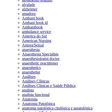
alojamento gratuito
alvalade
alzheimer
amadora
Ambani book
Ambani book id
Ambanibook
ambulance service
America do Sul
American Nursing
Amora/Seixal
anaesthesia
Anaesthesia Specialists
anaesthesiologist doctor
anaesthetic practitioner
anaesthetics
anaesthetist
Análises
Análises Clínicas
Análises Clinicas e Saúde Pública
analista
analista funcional
Anatomia
Anatomia Patológica
anatomia patológica citológica e tanatológica