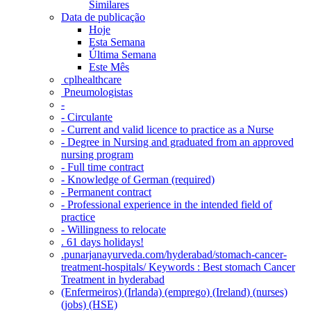
Similares
Data de publicação
Hoje
Esta Semana
Última Semana
Este Mês
‎ cplhealthcare‬
Pneumologistas
-
- Circulante
- Current and valid licence to practice as a Nurse
- Degree in Nursing and graduated from an approved
nursing program
- Full time contract
- Knowledge of German (required)
- Permanent contract
- Professional experience in the intended field of
practice
- Willingness to relocate
. 61 days holidays!
.punarjanayurveda.com/hyderabad/stomach-cancer-
treatment-hospitals/ Keywords : Best stomach Cancer
Treatment in hyderabad
(Enfermeiros) (Irlanda) (emprego) (Ireland) (nurses)
(jobs) (HSE)