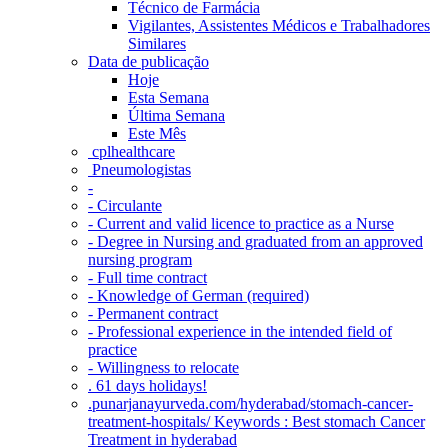
Técnico de Farmácia
Vigilantes, Assistentes Médicos e Trabalhadores
Similares
Data de publicação
Hoje
Esta Semana
Última Semana
Este Mês
‎ cplhealthcare‬
Pneumologistas
-
- Circulante
- Current and valid licence to practice as a Nurse
- Degree in Nursing and graduated from an approved
nursing program
- Full time contract
- Knowledge of German (required)
- Permanent contract
- Professional experience in the intended field of
practice
- Willingness to relocate
. 61 days holidays!
.punarjanayurveda.com/hyderabad/stomach-cancer-
treatment-hospitals/ Keywords : Best stomach Cancer
Treatment in hyderabad