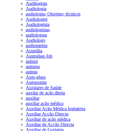
Audilogista
Audiologia
audiologia; Otorrino; técnicos
Audiologist
Audiologista
audiologistas
audiologsta
Audiology
audiometria
Austrália
Australian Job
autism
autismo
autista
Auto-glass
Autonomia
Auxiiares de Saúde
auxilar de ação direta
auxiliar
auxiliar ação médica
Auxiliar Ação Médica Inglaterra
Auxiliar Acção Directa
Auxiliar de ação médica
Auxiliar de Acção Directa
Auxiliar de Geriatria