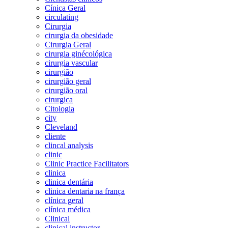
Cínica Geral
circulating
Cirurgia
cirurgia da obesidade
Cirurgia Geral
cirurgia ginécológica
cirurgia vascular
cirurgião
cirurgião geral
cirurgião oral
cirurgica
Citologia
city
Cleveland
cliente
clincal analysis
clinic
Clinic Practice Facilitators
clinica
clinica dentária
clinica dentaria na frança
clínica geral
clínica médica
Clinical
clinical instructor