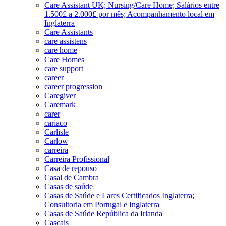
Care Assistant UK; Nursing/Care Home; Salários entre
1.500£ a 2.000£ por mês; Acompanhamento local em
Inglaterra
Care Assistants
care assistens
care home
Care Homes
care support
career
career progression
Caregiver
Caremark
carer
cariaco
Carlisle
Carlow
carreira
Carreira Profissional
Casa de repouso
Casal de Cambra
Casas de saúde
Casas de Saúde e Lares Certificados Inglaterra;
Consultoria em Portugal e Inglaterra
Casas de Saúde República da Irlanda
Cascais