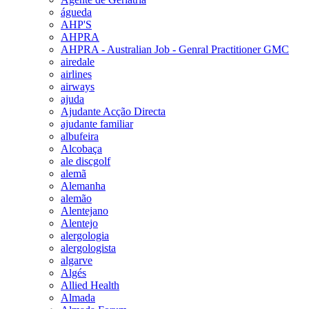
águeda
AHP'S
AHPRA
AHPRA - Australian Job - Genral Practitioner GMC
airedale
airlines
airways
ajuda
Ajudante Acção Directa
ajudante familiar
albufeira
Alcobaça
ale discgolf
alemã
Alemanha
alemão
Alentejano
Alentejo
alergologia
alergologista
algarve
Algés
Allied Health
Almada