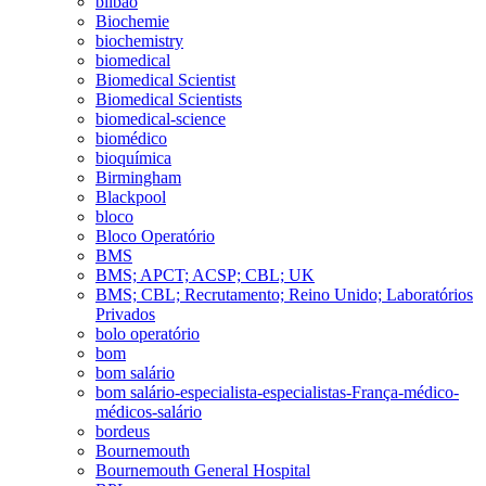
bilbao
Biochemie
biochemistry
biomedical
Biomedical Scientist
Biomedical Scientists
biomedical-science
biomédico
bioquímica
Birmingham
Blackpool
bloco
Bloco Operatório
BMS
BMS; APCT; ACSP; CBL; UK
BMS; CBL; Recrutamento; Reino Unido; Laboratórios
Privados
bolo operatório
bom
bom salário
bom salário-especialista-especialistas-França-médico-
médicos-salário
bordeus
Bournemouth
Bournemouth General Hospital