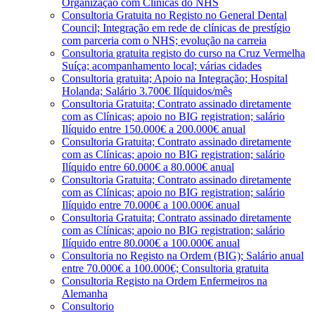
Organização com Clínicas do NHS
Consultoria Gratuita no Registo no General Dental
Council; Integração em rede de clínicas de prestígio
com parceria com o NHS; evolução na carreia
Consultoria gratuita registo do curso na Cruz Vermelha
Suíça; acompanhamento local; várias cidades
Consultoria gratuita; Apoio na Integração; Hospital
Holanda; Salário 3.700€ Ilíquidos/mês
Consultoria Gratuita; Contrato assinado diretamente
com as Clínicas; apoio no BIG registration; salário
Ilíquido entre 150.000€ a 200.000€ anual
Consultoria Gratuita; Contrato assinado diretamente
com as Clínicas; apoio no BIG registration; salário
Ilíquido entre 60.000€ a 80.000€ anual
Consultoria Gratuita; Contrato assinado diretamente
com as Clínicas; apoio no BIG registration; salário
Ilíquido entre 70.000€ a 100.000€ anual
Consultoria Gratuita; Contrato assinado diretamente
com as Clínicas; apoio no BIG registration; salário
Ilíquido entre 80.000€ a 100.000€ anual
Consultoria no Registo na Ordem (BIG); Salário anual
entre 70.000€ a 100.000€; Consultoria gratuita
Consultoria Registo na Ordem Enfermeiros na
Alemanha
Consultorio