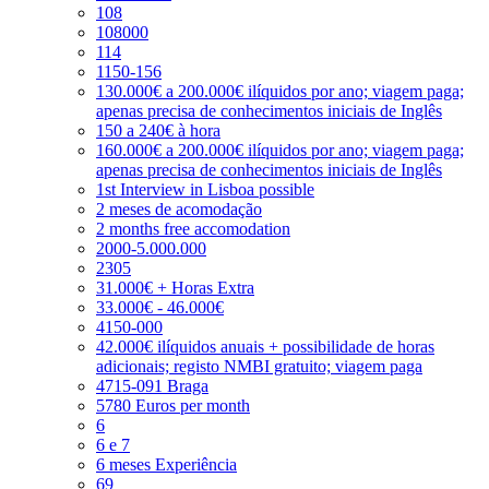
108
108000
114
1150-156
130.000€ a 200.000€ ilíquidos por ano; viagem paga;
apenas precisa de conhecimentos iniciais de Inglês
150 a 240€ à hora
160.000€ a 200.000€ ilíquidos por ano; viagem paga;
apenas precisa de conhecimentos iniciais de Inglês
1st Interview in Lisboa possible
2 meses de acomodação
2 months free accomodation
2000-5.000.000
2305
31.000€ + Horas Extra
33.000€ - 46.000€
4150-000
42.000€ ilíquidos anuais + possibilidade de horas
adicionais; registo NMBI gratuito; viagem paga
4715-091 Braga
5780 Euros per month
6
6 e 7
6 meses Experiência
69