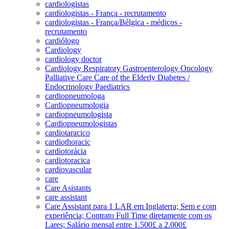
cardiologistas
cardiologistas - França - recrutamento
cardiologistas - França/Bélgica - médicos -
recrutamento
cardiólogo
Cardiology
cardiology doctor
Cardiology Respiratory Gastroenterology Oncology
Palliative Care Care of the Elderly Diabetes /
Endocrinology Paediatrics
cardiopneumologa
Cardiopneumologia
cardiopneumologista
Cardiopneumologistas
cardiotaracico
cardiothoracic
cardiotorácia
cardiotoracica
cardiovascular
care
Care Asistants
care assistant
Care Assistant para 1 LAR em Inglaterra; Sem e com
experiência; Contrato Full Time diretamente com os
Lares; Salário mensal entre 1.500£ a 2.000£