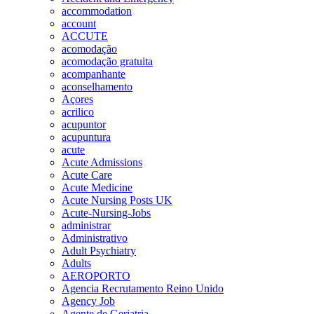
accommodation
account
ACCUTE
acomodação
acomodação gratuita
acompanhante
aconselhamento
Açores
acrilico
acupuntor
acupuntura
acute
Acute Admissions
Acute Care
Acute Medicine
Acute Nursing Posts UK
Acute-Nursing-Jobs
administrar
Administrativo
Adult Psychiatry
Adults
AEROPORTO
Agencia Recrutamento Reino Unido
Agency Job
Agente de Geriatria