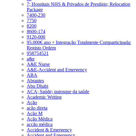
7; Hospitais NHS & Privados de Prestígio; Relocation
Package
7400-230
7750
8200
8600-174
9120-000
95.000€ ano + Integração Totalmente Comparticipada:
Registo Ordem
958754521
a&e
A&E Nurse
A&E-Accident and Emergency
ABA
Abrantes
Abu Dhabi
ACA; Saúde; quiosque da saúde
Academic Writing
Ação
ação direta
Ação M
Ação Médica
acção médica
Accident & Emergency
Accident and Emergency