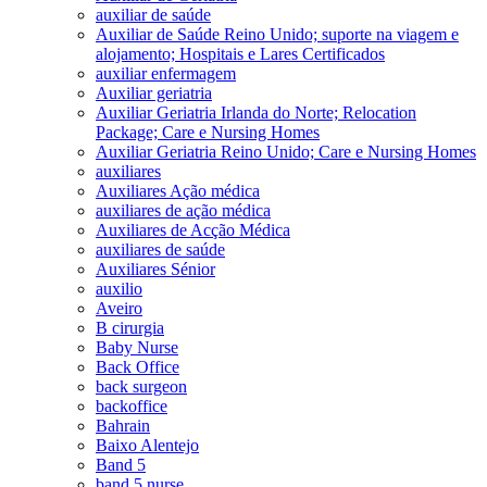
auxiliar de saúde
Auxiliar de Saúde Reino Unido; suporte na viagem e
alojamento; Hospitais e Lares Certificados
auxiliar enfermagem
Auxiliar geriatria
Auxiliar Geriatria Irlanda do Norte; Relocation
Package; Care e Nursing Homes
Auxiliar Geriatria Reino Unido; Care e Nursing Homes
auxiliares
Auxiliares Ação médica
auxiliares de ação médica
Auxiliares de Acção Médica
auxiliares de saúde
Auxiliares Sénior
auxilio
Aveiro
B cirurgia
Baby Nurse
Back Office
back surgeon
backoffice
Bahrain
Baixo Alentejo
Band 5
band 5 nurse