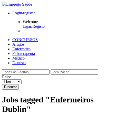
Login/register
Welcome
Ligar/Registo
CONCURSOS
Artigos
Enfermeiro
Fisioterapeuta
Médico
Dentista
Raio:
Procurar
Jobs tagged "Enfermeiros
Dublin"