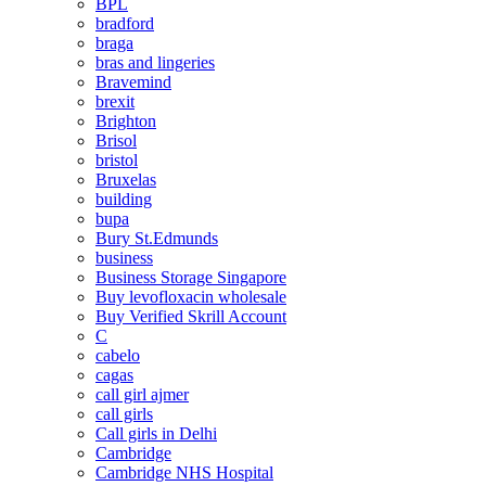
BPL
bradford
braga
bras and lingeries
Bravemind
brexit
Brighton
Brisol
bristol
Bruxelas
building
bupa
Bury St.Edmunds
business
Business Storage Singapore
Buy levofloxacin wholesale
Buy Verified Skrill Account
C
cabelo
cagas
call girl ajmer
call girls
Call girls in Delhi
Cambridge
Cambridge NHS Hospital