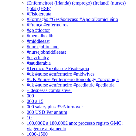
(Enfermeiros) (Irlanda) (emprego) (Ireland) (nurses)
(jobs) (HSE)
#Fisiotereuta
#Formação #Gestãodecaso #ApoioDomiciliário
#França #enfermeiros
#gp #doctor
#mentalhealth
#middleeast
#nursejobireland
#nursejobmiddleeast
#psychiatry
#saudiarabia
#Tecnico Auxiliar de Fisoterapia
#uk #nurse #enfermeiro #midwives
#UK #nurse #enfermeiro #oncology #oncologia
#uk #nurse #enfermeiro #paediatric #pediatria
+ despesas combustivel
000
000 a 15
000 salary plus 35% turnover
000 USD Per annum
10
100.000£ a 180.000£ ano; processo registo GMC;
viagem e alojamento
1000-1500