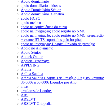
Apoio domiciliário
apoio domiciliário a idosos
Apoio Domiciliário Sénior
Apoio domiciliário. Geriatría.
apoio HCPC
apoio medico
apoio na equivalência do curso
apoio na integração; apoio registo no NMC
apoio na integração; apoio registo no NMC; preparação
+ exame IELTS suportados pelo hospital
apoio na integração; Hospital Privado de prestígio
Apoio no Alojamento
Apoio Sénior
Apotek Online
Apotek Terpercaya
APPLYING
Arabia
Arábia Saudita
Arábia Saudita Hospitais de Prestígio; Registo Gratuito;
36.000€ a 60.000€ Líquidos por Ano
areas
arredores de Londres
ARS
ARSLVT
ARSLVT Ortopedia