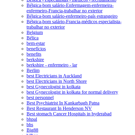
Bélgica-bom salário-Enfermagem-enfermeira-
enfermeiro-Francia-trabalhar no exterior
Bélgica-bom salário-enfermeiro-país estrangeiro
Bélgica-bom salário-Francia-médicos especialista-
trabalhar no exterior
Belgium
Bélica
bem-estar
benefícios
benefits
berkshire
berkshire - enfermeiro - lar
Berlim
best Electricians in Auckland
best Electricians in North Shore
best Gynecologist in kolkata
best Gynecologist in kolkata for normal delivery
best personnel
Best Psychiatrist In Kankarbagh Patna
Best Restaurant In Henderson NV
Best stomach Cancer Hospitals in hyderabad
bhpal
bhs
Big88