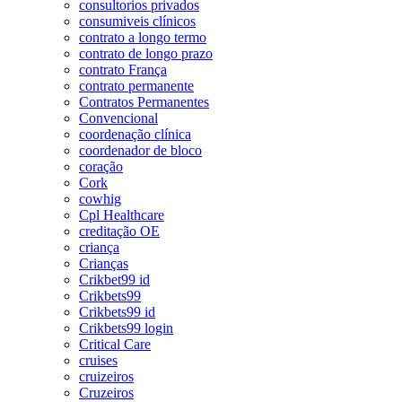
consultorios privados
consumiveis clínicos
contrato a longo termo
contrato de longo prazo
contrato França
contrato permanente
Contratos Permanentes
Convencional
coordenação clínica
coordenador de bloco
coração
Cork
cowhig
Cpl Healthcare
creditação OE
criança
Crianças
Crikbet99 id
Crikbets99
Crikbets99 id
Crikbets99 login
Critical Care
cruises
cruizeiros
Cruzeiros