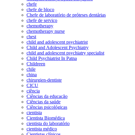
chefe
chefe de bloco
Chefe de laboratório de próteses dentárias
chefe de serviço
chemotherapy
chemotherapy nurse
chest
child and adolescent psychiatrist
Child and Adolescent Psychiatry
child and adolescent psychiatry specialist
Child Psychiatrist In Patna
Childreen
chile
china
chirurgien-dentiste
CICU
ciência
Ciências da educação
Ciências da saúde
Ciências psicológicas
cientista
Cientista Biomédica
cientista do laboratório
cientista médico
Cientistas clínicos