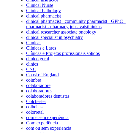
Clinical Nurse
Clinical Pathology
clinical pharmacist
clinical pharmacist - community pharmacist - GPhC -
pharmacist - pharmacy job - vaistininkas
clinical researcher associate oncology
clinical specialist in psychiatry
Clínicas
Clínicas e Lares
Clínicas e Projetos profissionais sólidos
clínico geral
clinics
CNC
Coast of England
coimbra
colaboradore
colaboradores
colaboradores dentistas
Colchester
colheitas
colorretal
com e sem experiência
Com experiência
com ou sem experiencia