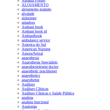
Almada Forum
ALOJAMENTO
alojamento gratuito
alvalade
alzheimer
amadora
Ambani book
Ambani book id
Ambanibook
ambulance service
America do Sul
American Nursing
Amora/Seixal
anaesthesia
Anaesthesia Specialists
anaesthesiologist doctor
anaesthetic practitioner
anaesthetics
anaesthetist
Análises
Análises Clínicas
Análises Clinicas e Saúde Pública
analista
analista funcional
Anatomia