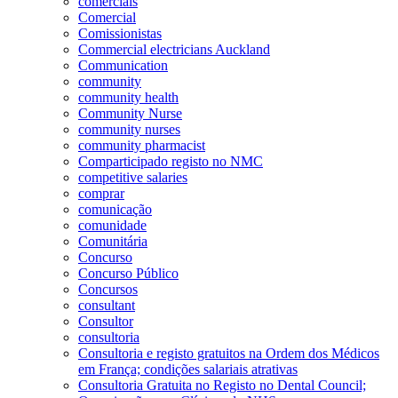
comerciais
Comercial
Comissionistas
Commercial electricians Auckland
Communication
community
community health
Community Nurse
community nurses
community pharmacist
Comparticipado registo no NMC
competitive salaries
comprar
comunicação
comunidade
Comunitária
Concurso
Concurso Público
Concursos
consultant
Consultor
consultoria
Consultoria e registo gratuitos na Ordem dos Médicos
em França; condições salariais atrativas
Consultoria Gratuita no Registo no Dental Council;