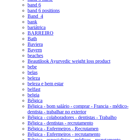
band 6
band 6 positions
Band_4
bank
bariátrica
BARREIRO
Bath
Baviera
Bayern
beaches
Beautilook Ayurvedic weight loss product
bebe
belas
beleza
beleza e bem estar
belfast
belgia
Bélgica
Bélgica - bom salário - comprar - Francia - médico-
dentista - trabalhar no exterior
Bélgica - colaboradores - dentistas - Trabalho
Bélgica - dentistas - recrutamento
Bélgica - Enfermeiros - Recrutamen
Bélgica - Enfermeiros - recrutamento
Bélgica - especialistas - médicos - recrutamento