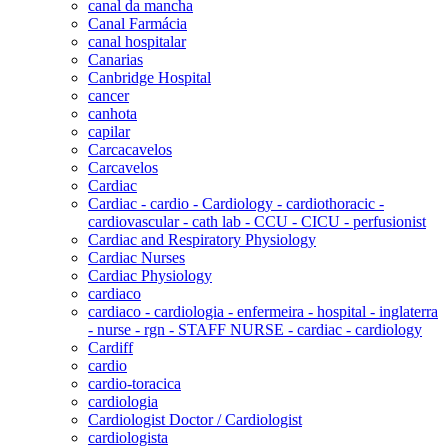
canal da mancha
Canal Farmácia
canal hospitalar
Canarias
Canbridge Hospital
cancer
canhota
capilar
Carcacavelos
Carcavelos
Cardiac
Cardiac - cardio - Cardiology - cardiothoracic -
cardiovascular - cath lab - CCU - CICU - perfusionist
Cardiac and Respiratory Physiology
Cardiac Nurses
Cardiac Physiology
cardiaco
cardiaco - cardiologia - enfermeira - hospital - inglaterra
- nurse - rgn - STAFF NURSE - cardiac - cardiology
Cardiff
cardio
cardio-toracica
cardiologia
Cardiologist Doctor / Cardiologist
cardiologista