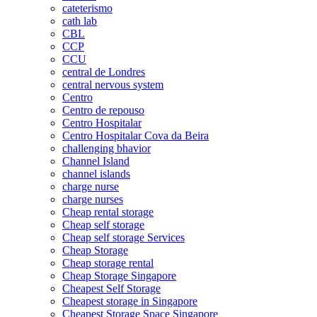
cateterismo
cath lab
CBL
CCP
CCU
central de Londres
central nervous system
Centro
Centro de repouso
Centro Hospitalar
Centro Hospitalar Cova da Beira
challenging bhavior
Channel Island
channel islands
charge nurse
charge nurses
Cheap rental storage
Cheap self storage
Cheap self storage Services
Cheap Storage
Cheap storage rental
Cheap Storage Singapore
Cheapest Self Storage
Cheapest storage in Singapore
Cheapest Storage Space Singapore