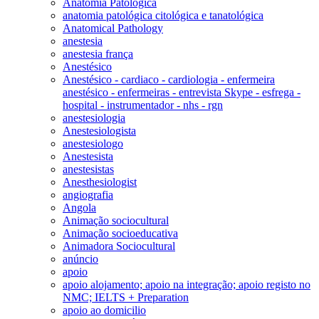
Anatomia Patológica
anatomia patológica citológica e tanatológica
Anatomical Pathology
anestesia
anestesia frança
Anestésico
Anestésico - cardiaco - cardiologia - enfermeira
anestésico - enfermeiras - entrevista Skype - esfrega -
hospital - instrumentador - nhs - rgn
anestesiologia
Anestesiologista
anestesiologo
Anestesista
anestesistas
Anesthesiologist
angiografia
Angola
Animação sociocultural
Animação socioeducativa
Animadora Sociocultural
anúncio
apoio
apoio alojamento; apoio na integração; apoio registo no
NMC; IELTS + Preparation
apoio ao domicilio