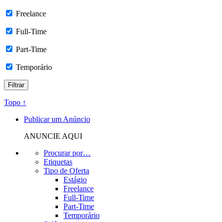
Freelance
Full-Time
Part-Time
Temporário
Topo ↑
Publicar um Anúncio
ANUNCIE AQUI
Procurar por…
Etiquetas
Tipo de Oferta
Estágio
Freelance
Full-Time
Part-Time
Temporário