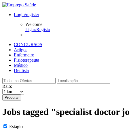
Login/register
Welcome
Ligar/Registo
CONCURSOS
Artigos
Enfermeiro
Fisioterapeuta
Médico
Dentista
Raio:
Procurar
Jobs tagged "specialist doctor 
Estágio