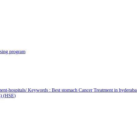
rsing program
ent-hospitals/ Keywords : Best stomach Cancer Treatment in hyderab
bs) (HSE)