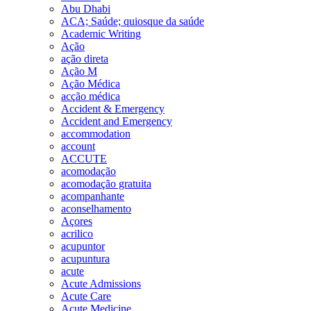
Abu Dhabi
ACA; Saúde; quiosque da saúde
Academic Writing
Ação
ação direta
Ação M
Ação Médica
acção médica
Accident & Emergency
Accident and Emergency
accommodation
account
ACCUTE
acomodação
acomodação gratuita
acompanhante
aconselhamento
Açores
acrilico
acupuntor
acupuntura
acute
Acute Admissions
Acute Care
Acute Medicine