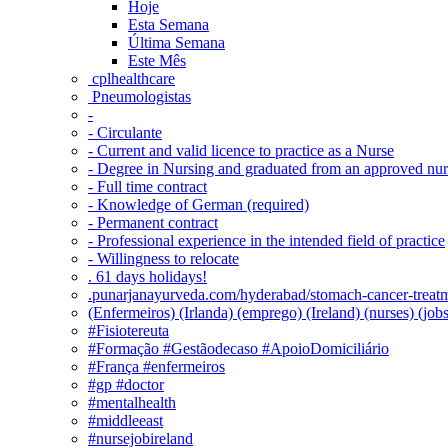
Hoje
Esta Semana
Última Semana
Este Mês
‎ cplhealthcare‬
Pneumologistas
-
- Circulante
- Current and valid licence to practice as a Nurse
- Degree in Nursing and graduated from an approved nu
- Full time contract
- Knowledge of German (required)
- Permanent contract
- Professional experience in the intended field of practice
- Willingness to relocate
. 61 days holidays!
.punarjanayurveda.com/hyderabad/stomach-cancer-treatm
(Enfermeiros) (Irlanda) (emprego) (Ireland) (nurses) (jo
#Fisiotereuta
#Formação #Gestãodecaso #ApoioDomiciliário
#França #enfermeiros
#gp #doctor
#mentalhealth
#middleeast
#nursejobireland