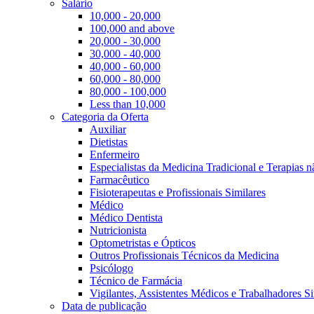
Salário
10,000 - 20,000
100,000 and above
20,000 - 30,000
30,000 - 40,000
40,000 - 60,000
60,000 - 80,000
80,000 - 100,000
Less than 10,000
Categoria da Oferta
Auxiliar
Dietistas
Enfermeiro
Especialistas da Medicina Tradicional e Terapias 
Farmacêutico
Fisioterapeutas e Profissionais Similares
Médico
Médico Dentista
Nutricionista
Optometristas e Ópticos
Outros Profissionais Técnicos da Medicina
Psicólogo
Técnico de Farmácia
Vigilantes, Assistentes Médicos e Trabalhadores Si
Data de publicação