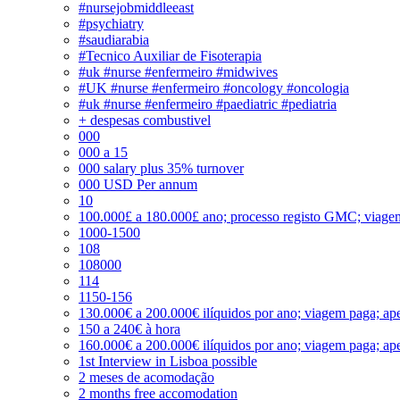
#nursejobmiddleeast
#psychiatry
#saudiarabia
#Tecnico Auxiliar de Fisoterapia
#uk #nurse #enfermeiro #midwives
#UK #nurse #enfermeiro #oncology #oncologia
#uk #nurse #enfermeiro #paediatric #pediatria
+ despesas combustivel
000
000 a 15
000 salary plus 35% turnover
000 USD Per annum
10
100.000£ a 180.000£ ano; processo registo GMC; viage
1000-1500
108
108000
114
1150-156
130.000€ a 200.000€ ilíquidos por ano; viagem paga; ape
150 a 240€ à hora
160.000€ a 200.000€ ilíquidos por ano; viagem paga; ape
1st Interview in Lisboa possible
2 meses de acomodação
2 months free accomodation