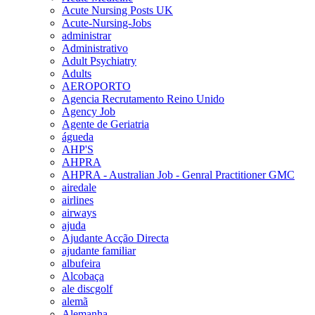
Acute Nursing Posts UK
Acute-Nursing-Jobs
administrar
Administrativo
Adult Psychiatry
Adults
AEROPORTO
Agencia Recrutamento Reino Unido
Agency Job
Agente de Geriatria
águeda
AHP'S
AHPRA
AHPRA - Australian Job - Genral Practitioner GMC
airedale
airlines
airways
ajuda
Ajudante Acção Directa
ajudante familiar
albufeira
Alcobaça
ale discgolf
alemã
Alemanha