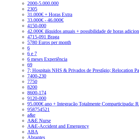
2000-5.000.000
2305
31.000€ + Horas Extra
33.000€ - 46.000€
4150-000
42.000€ ilíquidos anuais + possibilidade de horas adicio
4715-091 Braga
5780 Euros per month
6
6 e 7
6 meses Experiência
69
7; Hospitais NHS & Privados de Prestígio; Relocation P
7400-230
7750
8200
8600-174
9120-000
95.000€ ano + Integração Totalmente Comparticipada: 
958754521
a&e
A&E Nurse
A&E-Accident and Emergency
ABA
Abrantes