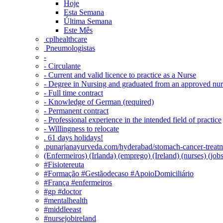
Hoje
Esta Semana
Última Semana
Este Mês
‎ cplhealthcare‬
Pneumologistas
-
- Circulante
- Current and valid licence to practice as a Nurse
- Degree in Nursing and graduated from an approved nu
- Full time contract
- Knowledge of German (required)
- Permanent contract
- Professional experience in the intended field of practice
- Willingness to relocate
. 61 days holidays!
.punarjanayurveda.com/hyderabad/stomach-cancer-treatm
(Enfermeiros) (Irlanda) (emprego) (Ireland) (nurses) (jo
#Fisiotereuta
#Formação #Gestãodecaso #ApoioDomiciliário
#França #enfermeiros
#gp #doctor
#mentalhealth
#middleeast
#nursejobireland