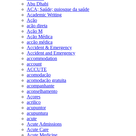
Abu Dhabi
ACA; Saúde; quiosque da saúde
Academic Writing
Ação
ação direta
Ação M
Ação Médica
acção médica
Accident & Emergency
Accident and Emergency
accommodation
account
ACCUTE
acomodação
acomodação gratuita
acompanhante
aconselhamento
Açores
acrilico
acupuntor
acupuntura
acute
Acute Admissions
Acute Care
Acute Medicine