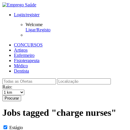
Login/register
Welcome
Ligar/Registo
CONCURSOS
Artigos
Enfermeiro
Fisioterapeuta
Médico
Dentista
Raio:
Procurar
Jobs tagged "charge nurses"
Estágio