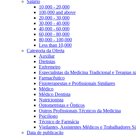
Salário
10,000 - 20,000
100,000 and above
20,000 - 30,000
30,000 - 40,000
40,000 - 60,000
60,000 - 80,000
80,000 - 100,000
Less than 10,000
Categoria da Oferta
Auxiliar
Dietistas
Enfermeiro
Especialistas da Medicina Tradicional e Terapias 
Farmacêutico
Fisioterapeutas e Profissionais Similares
Médico
Médico Dentista
Nutricionista
Optometristas e Ópticos
Outros Profissionais Técnicos da Medicina
Psicólogo
Técnico de Farmácia
Vigilantes, Assistentes Médicos e Trabalhadores Si
Data de publicação