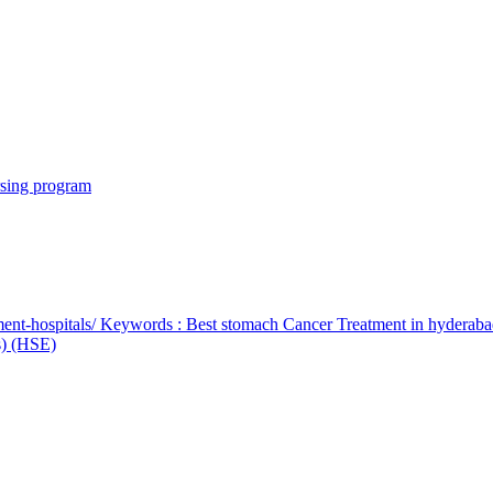
rsing program
ent-hospitals/ Keywords : Best stomach Cancer Treatment in hyderab
bs) (HSE)