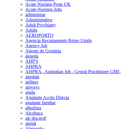
Acute Nursing Posts UK
Acute-Nursing-Jobs
administrar
Administrativo
Adult Psychiatry
Adults
AEROPORTO
Agencia Recrutamento Reino Unido
Agency Job
Agente de Geriatria
águeda
AHP'S
AHPRA
AHPRA - Australian Job - Genral Practitioner GMC
airedale
airlines
airways
ajuda
Ajudante Acção Directa
ajudante familiar
albufeira
Alcobaça
ale discgolf
alemã
Alemanha