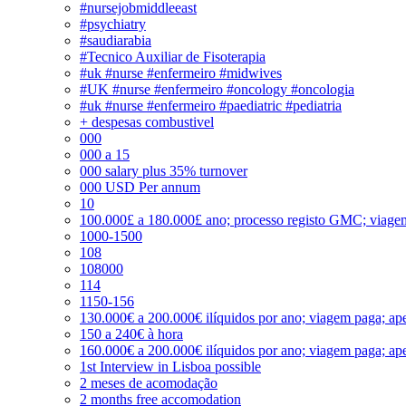
#nursejobmiddleeast
#psychiatry
#saudiarabia
#Tecnico Auxiliar de Fisoterapia
#uk #nurse #enfermeiro #midwives
#UK #nurse #enfermeiro #oncology #oncologia
#uk #nurse #enfermeiro #paediatric #pediatria
+ despesas combustivel
000
000 a 15
000 salary plus 35% turnover
000 USD Per annum
10
100.000£ a 180.000£ ano; processo registo GMC; viage
1000-1500
108
108000
114
1150-156
130.000€ a 200.000€ ilíquidos por ano; viagem paga; ape
150 a 240€ à hora
160.000€ a 200.000€ ilíquidos por ano; viagem paga; ape
1st Interview in Lisboa possible
2 meses de acomodação
2 months free accomodation