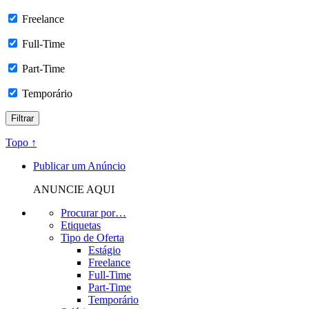
Freelance
Full-Time
Part-Time
Temporário
Topo ↑
Publicar um Anúncio
ANUNCIE AQUI
Procurar por…
Etiquetas
Tipo de Oferta
Estágio
Freelance
Full-Time
Part-Time
Temporário