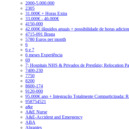
2000-5.000.000
2305
31.000€ + Horas Extra
33.000€ - 46.000€
4150-000
42.000€ ilíquidos anuais + possibilidade de horas adicio
4715-091 Braga
5780 Euros per month
6
6 e 7
6 meses Experiência
69
7; Hospitais NHS & Privados de Prestígio; Relocation P
7400-230
7750
8200
8600-174
9120-000
95.000€ ano + Integração Totalmente Comparticipada: 
958754521
a&e
A&E Nurse
A&E-Accident and Emergency
ABA
Abrantes