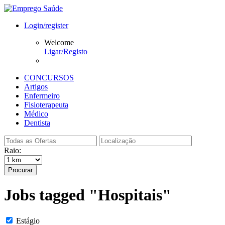
Login/register
Welcome
Ligar/Registo
CONCURSOS
Artigos
Enfermeiro
Fisioterapeuta
Médico
Dentista
Raio:
Procurar
Jobs tagged "Hospitais"
Estágio