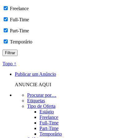
Freelance
Full-Time
Part-Time
Temporário
Topo ↑
Publicar um Anúncio
ANUNCIE AQUI
Procurar por…
Etiquetas
Tipo de Oferta
Estágio
Freelance
Full-Time
Part-Time
Temporário