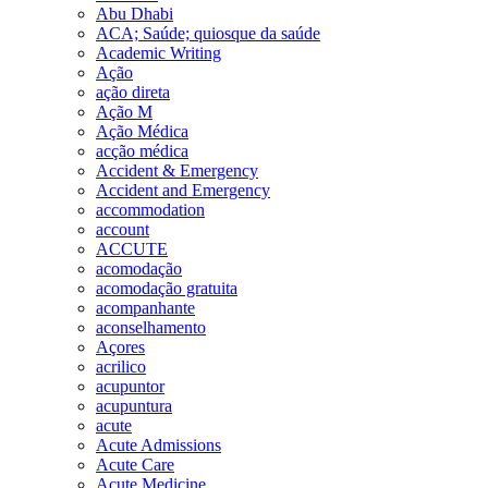
Abu Dhabi
ACA; Saúde; quiosque da saúde
Academic Writing
Ação
ação direta
Ação M
Ação Médica
acção médica
Accident & Emergency
Accident and Emergency
accommodation
account
ACCUTE
acomodação
acomodação gratuita
acompanhante
aconselhamento
Açores
acrilico
acupuntor
acupuntura
acute
Acute Admissions
Acute Care
Acute Medicine