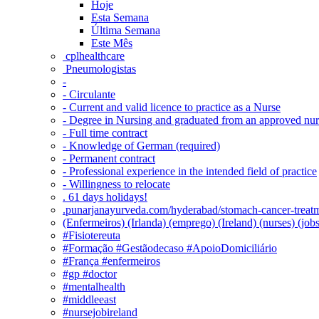
Hoje
Esta Semana
Última Semana
Este Mês
‎ cplhealthcare‬
Pneumologistas
-
- Circulante
- Current and valid licence to practice as a Nurse
- Degree in Nursing and graduated from an approved nu
- Full time contract
- Knowledge of German (required)
- Permanent contract
- Professional experience in the intended field of practice
- Willingness to relocate
. 61 days holidays!
.punarjanayurveda.com/hyderabad/stomach-cancer-treatm
(Enfermeiros) (Irlanda) (emprego) (Ireland) (nurses) (jo
#Fisiotereuta
#Formação #Gestãodecaso #ApoioDomiciliário
#França #enfermeiros
#gp #doctor
#mentalhealth
#middleeast
#nursejobireland