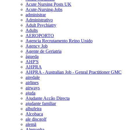
Acute Nursing Posts UK
Acute-Nursing-Jobs
administrar
Administrativo
Adult Psychiatry
Adults
AEROPORTO
Agencia Recrutamento Reino Unido
Agency Job
Agente de Geriatria
águeda
AHP'S
AHPRA
AHPRA - Australian Job - Genral Practitioner GMC
airedale
airlines
airways
ajuda
Ajudante Acção Directa
ajudante familiar
albufeira
Alcobaça
ale discgolf
alemã
Alemanha