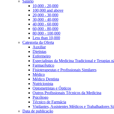
Salário
10,000 - 20,000
100,000 and above
20,000 - 30,000
30,000 - 40,000
40,000 - 60,000
60,000 - 80,000
80,000 - 100,000
Less than 10,000
Categoria da Oferta
Auxiliar
Dietistas
Enfermeiro
Especialistas da Medicina Tradicional e Terapias 
Farmacêutico
Fisioterapeutas e Profissionais Similares
Médico
Médico Dentista
Nutricionista
Optometristas e Ópticos
Outros Profissionais Técnicos da Medicina
Psicólogo
Técnico de Farmácia
Vigilantes, Assistentes Médicos e Trabalhadores Si
Data de publicação