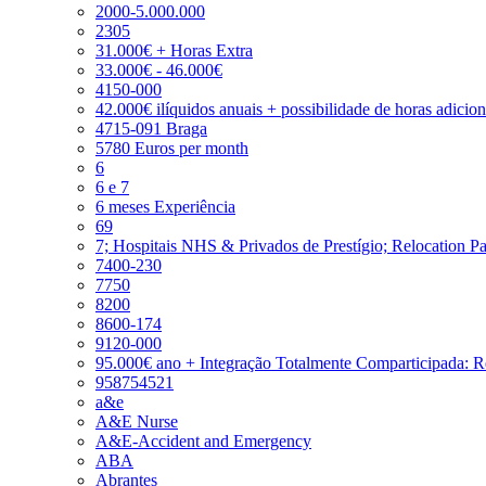
2000-5.000.000
2305
31.000€ + Horas Extra
33.000€ - 46.000€
4150-000
42.000€ ilíquidos anuais + possibilidade de horas adicio
4715-091 Braga
5780 Euros per month
6
6 e 7
6 meses Experiência
69
7; Hospitais NHS & Privados de Prestígio; Relocation P
7400-230
7750
8200
8600-174
9120-000
95.000€ ano + Integração Totalmente Comparticipada: 
958754521
a&e
A&E Nurse
A&E-Accident and Emergency
ABA
Abrantes