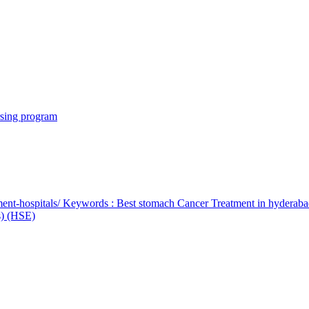
rsing program
ent-hospitals/ Keywords : Best stomach Cancer Treatment in hyderab
bs) (HSE)