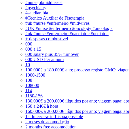
#nursejobmiddleeast
#psychiatry
#saudiarabia
#Tecnico Auxiliar de Fisoterapia
#uk #nurse #enfermeiro #midwives
#UK #nurse #enfermeiro #oncology #oncologia
#uk #nurse #enfermeiro #paediatric #pediatria
+ despesas combustivel
000
000 a 15
000 salary plus 35% turnover
000 USD Per annum
10
100.000£ a 180.000£ ano; processo registo GMC; viage
1000-1500
108
108000
114
1150-156
130.000€ a 200.000€ ilíquidos por ano; viagem paga; ape
150 a 240€ à hora
160.000€ a 200.000€ ilíquidos por ano; viagem paga; ape
1st Interview in Lisboa possible
2 meses de acomodação
2 months free accomodation