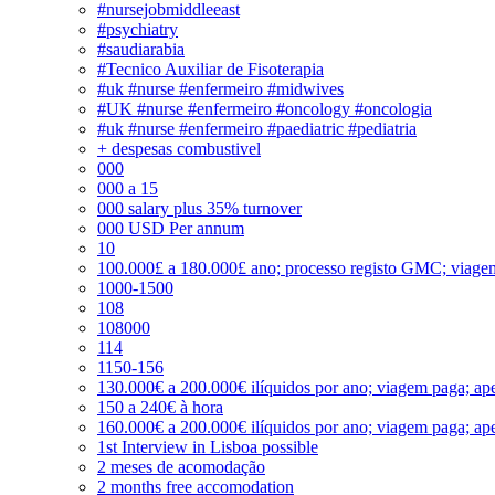
#nursejobmiddleeast
#psychiatry
#saudiarabia
#Tecnico Auxiliar de Fisoterapia
#uk #nurse #enfermeiro #midwives
#UK #nurse #enfermeiro #oncology #oncologia
#uk #nurse #enfermeiro #paediatric #pediatria
+ despesas combustivel
000
000 a 15
000 salary plus 35% turnover
000 USD Per annum
10
100.000£ a 180.000£ ano; processo registo GMC; viage
1000-1500
108
108000
114
1150-156
130.000€ a 200.000€ ilíquidos por ano; viagem paga; ape
150 a 240€ à hora
160.000€ a 200.000€ ilíquidos por ano; viagem paga; ape
1st Interview in Lisboa possible
2 meses de acomodação
2 months free accomodation