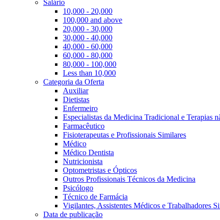
Salário
10,000 - 20,000
100,000 and above
20,000 - 30,000
30,000 - 40,000
40,000 - 60,000
60,000 - 80,000
80,000 - 100,000
Less than 10,000
Categoria da Oferta
Auxiliar
Dietistas
Enfermeiro
Especialistas da Medicina Tradicional e Terapias 
Farmacêutico
Fisioterapeutas e Profissionais Similares
Médico
Médico Dentista
Nutricionista
Optometristas e Ópticos
Outros Profissionais Técnicos da Medicina
Psicólogo
Técnico de Farmácia
Vigilantes, Assistentes Médicos e Trabalhadores Si
Data de publicação