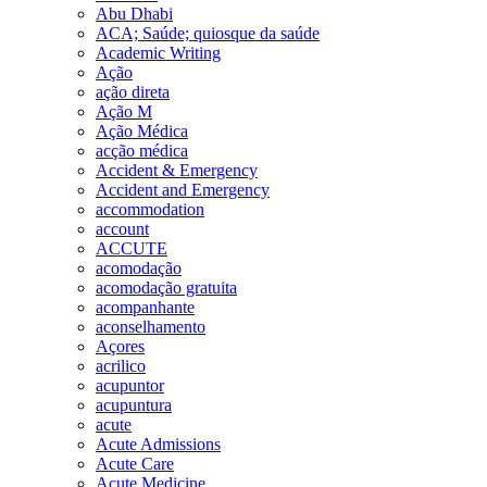
Abu Dhabi
ACA; Saúde; quiosque da saúde
Academic Writing
Ação
ação direta
Ação M
Ação Médica
acção médica
Accident & Emergency
Accident and Emergency
accommodation
account
ACCUTE
acomodação
acomodação gratuita
acompanhante
aconselhamento
Açores
acrilico
acupuntor
acupuntura
acute
Acute Admissions
Acute Care
Acute Medicine