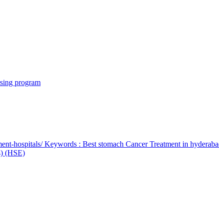
rsing program
ent-hospitals/ Keywords : Best stomach Cancer Treatment in hyderab
bs) (HSE)