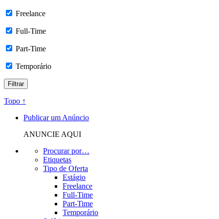
Freelance
Full-Time
Part-Time
Temporário
Topo ↑
Publicar um Anúncio
ANUNCIE AQUI
Procurar por…
Etiquetas
Tipo de Oferta
Estágio
Freelance
Full-Time
Part-Time
Temporário