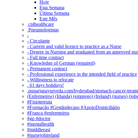
Hoje
Esta Semana
Última Semana
Este Mês
‎ cplhealthcare‬
Pneumologistas
-
- Circulante
- Current and valid licence to practice as a Nurse
- Degree in Nursing and graduated from an approved nu
- Full time contract
- Knowledge of German (required)
- Permanent contract
- Professional experience in the intended field of practice
- Willingness to relocate
. 61 days holidays!
.punarjanayurveda.com/hyderabad/stomach-cancer-treatm
(Enfermeiros) (Irlanda) (emprego) (Ireland) (nurses) (jo
#Fisiotereuta
#Formação #Gestãodecaso #ApoioDomiciliário
#França #enfermeiros
#gp #doctor
#mentalhealth
#middleeast
#nursejobireland