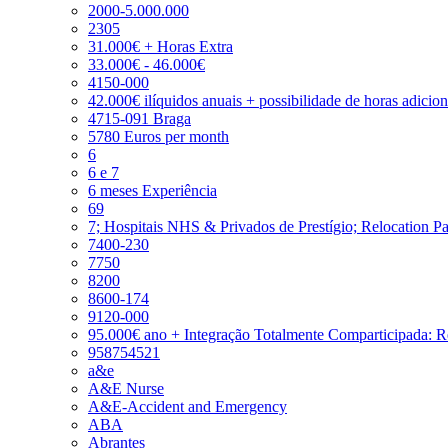
2000-5.000.000
2305
31.000€ + Horas Extra
33.000€ - 46.000€
4150-000
42.000€ ilíquidos anuais + possibilidade de horas adicio
4715-091 Braga
5780 Euros per month
6
6 e 7
6 meses Experiência
69
7; Hospitais NHS & Privados de Prestígio; Relocation P
7400-230
7750
8200
8600-174
9120-000
95.000€ ano + Integração Totalmente Comparticipada: 
958754521
a&e
A&E Nurse
A&E-Accident and Emergency
ABA
Abrantes