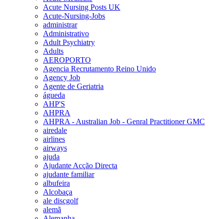
Acute Nursing Posts UK
Acute-Nursing-Jobs
administrar
Administrativo
Adult Psychiatry
Adults
AEROPORTO
Agencia Recrutamento Reino Unido
Agency Job
Agente de Geriatria
águeda
AHP'S
AHPRA
AHPRA - Australian Job - Genral Practitioner GMC
airedale
airlines
airways
ajuda
Ajudante Acção Directa
ajudante familiar
albufeira
Alcobaça
ale discgolf
alemã
Alemanha