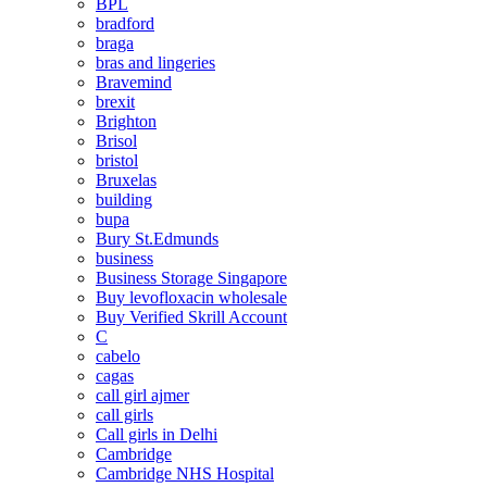
BPL
bradford
braga
bras and lingeries
Bravemind
brexit
Brighton
Brisol
bristol
Bruxelas
building
bupa
Bury St.Edmunds
business
Business Storage Singapore
Buy levofloxacin wholesale
Buy Verified Skrill Account
C
cabelo
cagas
call girl ajmer
call girls
Call girls in Delhi
Cambridge
Cambridge NHS Hospital