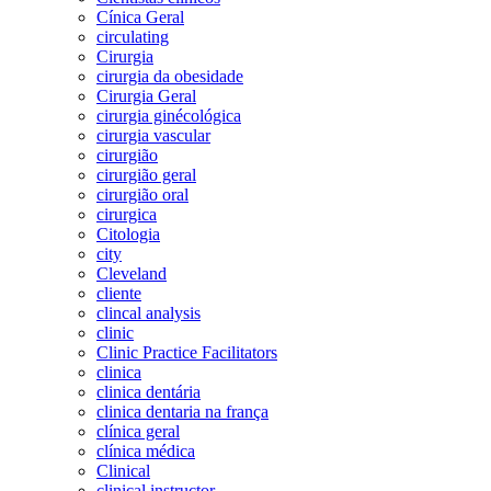
Cínica Geral
circulating
Cirurgia
cirurgia da obesidade
Cirurgia Geral
cirurgia ginécológica
cirurgia vascular
cirurgião
cirurgião geral
cirurgião oral
cirurgica
Citologia
city
Cleveland
cliente
clincal analysis
clinic
Clinic Practice Facilitators
clinica
clinica dentária
clinica dentaria na frança
clínica geral
clínica médica
Clinical
clinical instructor