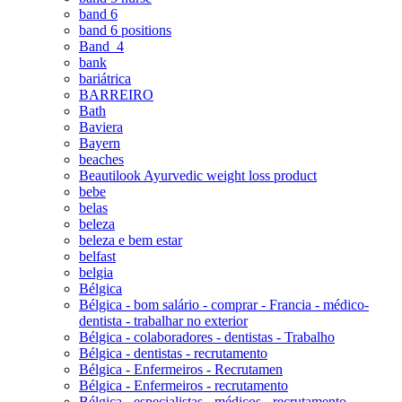
band 6
band 6 positions
Band_4
bank
bariátrica
BARREIRO
Bath
Baviera
Bayern
beaches
Beautilook Ayurvedic weight loss product
bebe
belas
beleza
beleza e bem estar
belfast
belgia
Bélgica
Bélgica - bom salário - comprar - Francia - médico-
dentista - trabalhar no exterior
Bélgica - colaboradores - dentistas - Trabalho
Bélgica - dentistas - recrutamento
Bélgica - Enfermeiros - Recrutamen
Bélgica - Enfermeiros - recrutamento
Bélgica - especialistas - médicos - recrutamento