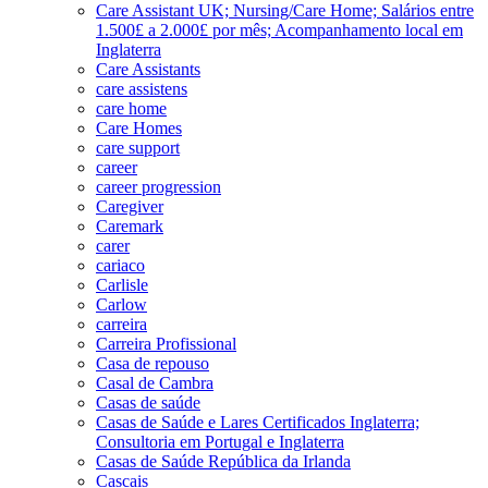
Care Assistant UK; Nursing/Care Home; Salários entre
1.500£ a 2.000£ por mês; Acompanhamento local em
Inglaterra
Care Assistants
care assistens
care home
Care Homes
care support
career
career progression
Caregiver
Caremark
carer
cariaco
Carlisle
Carlow
carreira
Carreira Profissional
Casa de repouso
Casal de Cambra
Casas de saúde
Casas de Saúde e Lares Certificados Inglaterra;
Consultoria em Portugal e Inglaterra
Casas de Saúde República da Irlanda
Cascais