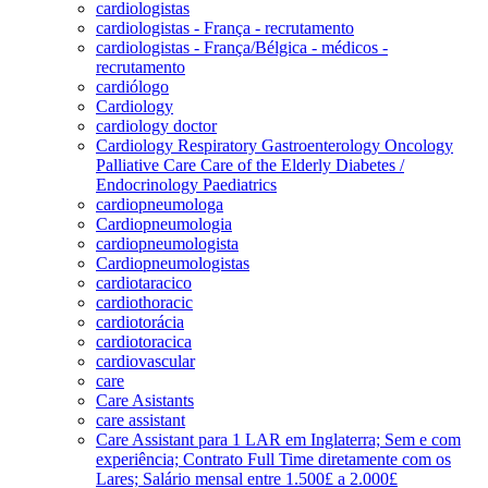
cardiologistas
cardiologistas - França - recrutamento
cardiologistas - França/Bélgica - médicos -
recrutamento
cardiólogo
Cardiology
cardiology doctor
Cardiology Respiratory Gastroenterology Oncology
Palliative Care Care of the Elderly Diabetes /
Endocrinology Paediatrics
cardiopneumologa
Cardiopneumologia
cardiopneumologista
Cardiopneumologistas
cardiotaracico
cardiothoracic
cardiotorácia
cardiotoracica
cardiovascular
care
Care Asistants
care assistant
Care Assistant para 1 LAR em Inglaterra; Sem e com
experiência; Contrato Full Time diretamente com os
Lares; Salário mensal entre 1.500£ a 2.000£