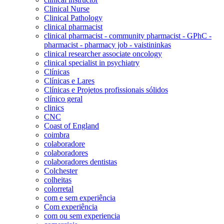
Clinical Nurse
Clinical Pathology
clinical pharmacist
clinical pharmacist - community pharmacist - GPhC -
pharmacist - pharmacy job - vaistininkas
clinical researcher associate oncology
clinical specialist in psychiatry
Clínicas
Clínicas e Lares
Clínicas e Projetos profissionais sólidos
clínico geral
clinics
CNC
Coast of England
coimbra
colaboradore
colaboradores
colaboradores dentistas
Colchester
colheitas
colorretal
com e sem experiência
Com experiência
com ou sem experiencia