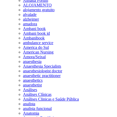
Almada Forum
ALOJAMENTO
alojamento gratuito
alvalade
alzheimer
amadora
Ambani book
Ambani book id
Ambanibook
ambulance service
America do Sul
American Nursing
Amora/Seixal
anaesthesia
Anaesthesia Specialists
anaesthesiologist doctor
anaesthetic practitioner
anaesthetics
anaesthetist
Análises
Análises Clínicas
Análises Clinicas e Saúde Pública
analista
analista funcional
Anatomia