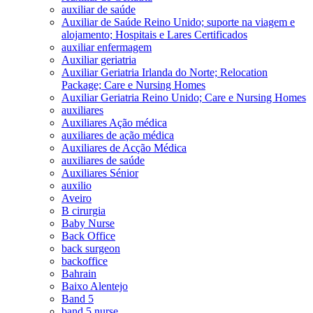
auxiliar de saúde
Auxiliar de Saúde Reino Unido; suporte na viagem e
alojamento; Hospitais e Lares Certificados
auxiliar enfermagem
Auxiliar geriatria
Auxiliar Geriatria Irlanda do Norte; Relocation
Package; Care e Nursing Homes
Auxiliar Geriatria Reino Unido; Care e Nursing Homes
auxiliares
Auxiliares Ação médica
auxiliares de ação médica
Auxiliares de Acção Médica
auxiliares de saúde
Auxiliares Sénior
auxilio
Aveiro
B cirurgia
Baby Nurse
Back Office
back surgeon
backoffice
Bahrain
Baixo Alentejo
Band 5
band 5 nurse