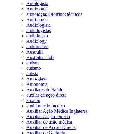
Audilogista
Audiologia
audiologia; Otorrino; técnicos
Audiologist
Audiologista
audiologistas
audiologsta
Audiology
audiometria
Austrália
Australian Job
autism
autismo
autista
Auto-glass
Autonomia
Auxiiares de Saúde
auxilar de ação direta
auxiliar
auxiliar ação médica
Auxiliar Ação Médica Inglaterra
Auxiliar Acção Directa
Auxiliar de ação médica
Auxiliar de Acção Directa
Auxiliar de Geriatria