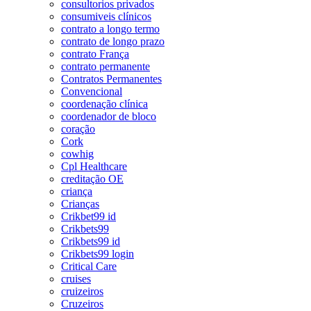
consultorios privados
consumiveis clínicos
contrato a longo termo
contrato de longo prazo
contrato França
contrato permanente
Contratos Permanentes
Convencional
coordenação clínica
coordenador de bloco
coração
Cork
cowhig
Cpl Healthcare
creditação OE
criança
Crianças
Crikbet99 id
Crikbets99
Crikbets99 id
Crikbets99 login
Critical Care
cruises
cruizeiros
Cruzeiros