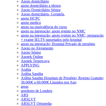
Apoio domiciliário
apoio domiciliário a idosos
Apoio Domiciliário Sénior
Apoio domiciliário. Geriatría.
apoio HCPC
apoio medico
apoio na equivalência do curso
apoio na integração; apoio registo no NMC
apoio na integração; apoio registo no NMC; preparação
+ exame IELTS suportados pelo hospital
apoio na integração; Hospital Privado de prestígio
Apoio no Alojamento
Apoio Sénior
Apotek Online
Apotek Terpercaya
APPLYING
Arabia
Arábia Saudita
Arábia Saudita Hospitais de Prestígio; Registo Gratuito;
36.000€ a 60.000€ Líquidos por Ano
areas
arredores de Londres
ARS
ARSLVT
ARSLVT Ortopedia