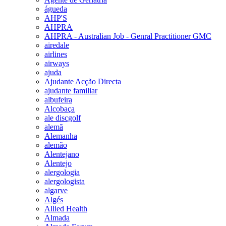
águeda
AHP'S
AHPRA
AHPRA - Australian Job - Genral Practitioner GMC
airedale
airlines
airways
ajuda
Ajudante Acção Directa
ajudante familiar
albufeira
Alcobaça
ale discgolf
alemã
Alemanha
alemão
Alentejano
Alentejo
alergologia
alergologista
algarve
Algés
Allied Health
Almada