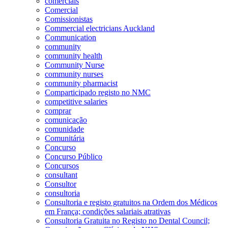
comerciais
Comercial
Comissionistas
Commercial electricians Auckland
Communication
community
community health
Community Nurse
community nurses
community pharmacist
Comparticipado registo no NMC
competitive salaries
comprar
comunicação
comunidade
Comunitária
Concurso
Concurso Público
Concursos
consultant
Consultor
consultoria
Consultoria e registo gratuitos na Ordem dos Médicos
em França; condições salariais atrativas
Consultoria Gratuita no Registo no Dental Council;