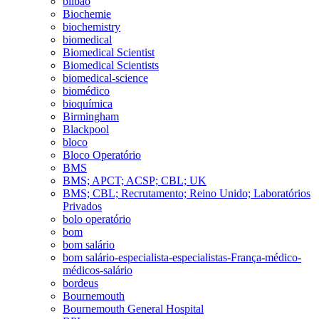
bilbao
Biochemie
biochemistry
biomedical
Biomedical Scientist
Biomedical Scientists
biomedical-science
biomédico
bioquímica
Birmingham
Blackpool
bloco
Bloco Operatório
BMS
BMS; APCT; ACSP; CBL; UK
BMS; CBL; Recrutamento; Reino Unido; Laboratórios
Privados
bolo operatório
bom
bom salário
bom salário-especialista-especialistas-França-médico-
médicos-salário
bordeus
Bournemouth
Bournemouth General Hospital