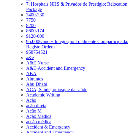
7; Hospitais NHS & Privados de Prestígio; Relocation
Package
7400-230
7750
8200
8600-174
9120-000
95.000€ ano + Integração Totalmente Comparticipada:
Registo Ordem
958754521
a&e
A&E Nurse
A&E-Accident and Emergency
ABA
Abrantes
Abu Dhabi
ACA; Saúde; quiosque da saúde
Academic Writing
Ação
ação direta
Ação M
Ação Médica
acção médica
Accident & Emergency
Accident and Emergency