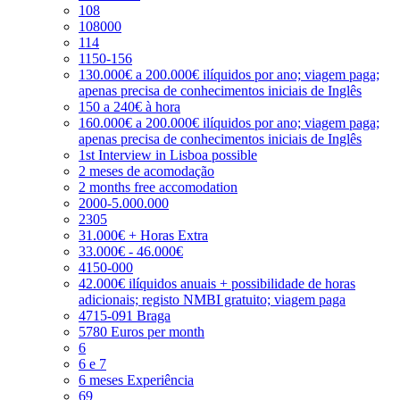
108
108000
114
1150-156
130.000€ a 200.000€ ilíquidos por ano; viagem paga;
apenas precisa de conhecimentos iniciais de Inglês
150 a 240€ à hora
160.000€ a 200.000€ ilíquidos por ano; viagem paga;
apenas precisa de conhecimentos iniciais de Inglês
1st Interview in Lisboa possible
2 meses de acomodação
2 months free accomodation
2000-5.000.000
2305
31.000€ + Horas Extra
33.000€ - 46.000€
4150-000
42.000€ ilíquidos anuais + possibilidade de horas
adicionais; registo NMBI gratuito; viagem paga
4715-091 Braga
5780 Euros per month
6
6 e 7
6 meses Experiência
69