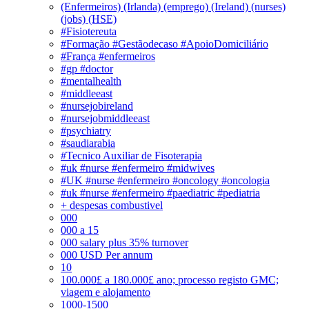
(Enfermeiros) (Irlanda) (emprego) (Ireland) (nurses)
(jobs) (HSE)
#Fisiotereuta
#Formação #Gestãodecaso #ApoioDomiciliário
#França #enfermeiros
#gp #doctor
#mentalhealth
#middleeast
#nursejobireland
#nursejobmiddleeast
#psychiatry
#saudiarabia
#Tecnico Auxiliar de Fisoterapia
#uk #nurse #enfermeiro #midwives
#UK #nurse #enfermeiro #oncology #oncologia
#uk #nurse #enfermeiro #paediatric #pediatria
+ despesas combustivel
000
000 a 15
000 salary plus 35% turnover
000 USD Per annum
10
100.000£ a 180.000£ ano; processo registo GMC;
viagem e alojamento
1000-1500