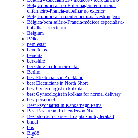
Bélgica-bom salário-Enfermagem-enfermeira-
enfermeiro-Francia-trabalhar no exterior
Bélgica-bom salário-enfermeiro-país estrangeiro
Bélgica-bom salário-Francia-médicos especialista-
trabalhar no exterior
Belgium
Bélica
bem-estar
benefícios
benefits
berkshire
berkshire - enfermeiro - lar
Berlim
best Electricians in Auckland
best Electricians in North Shore
best Gynecologist in kolkata
best Gynecologist in kolkata for normal delivery
best personnel
Best Psychiatrist In Kankarbagh Patna
Best Restaurant In Henderson NV
Best stomach Cancer Hospitals in hyderabad
bhpal
bhs
Big88