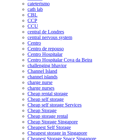
cateterismo
cath lab
CBL
CCP
CCU
central de Londres
central nervous system
Centro
Centro de repouso
Centro Hospitalar
Centro Hospitalar Cova da Beira
challenging bhavior
Channel Island
channel islands
charge nurse
charge nurses
Cheap rental storage
Cheap self storage
Cheap self storage Services
Cheap Storage
Cheap storage rental
Cheap Storage Singapore
Cheapest Self Storage
Cheapest storage in Singapore
Cheapest Storage Space Singapore