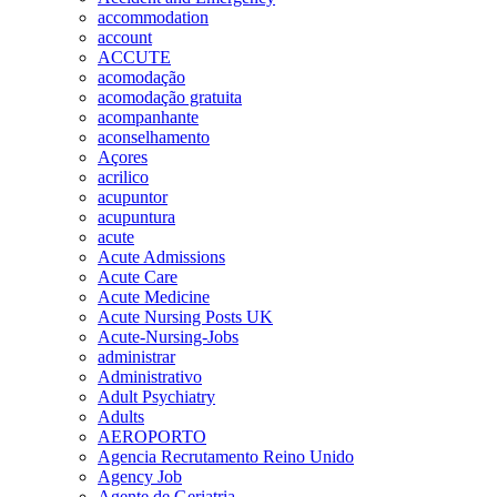
accommodation
account
ACCUTE
acomodação
acomodação gratuita
acompanhante
aconselhamento
Açores
acrilico
acupuntor
acupuntura
acute
Acute Admissions
Acute Care
Acute Medicine
Acute Nursing Posts UK
Acute-Nursing-Jobs
administrar
Administrativo
Adult Psychiatry
Adults
AEROPORTO
Agencia Recrutamento Reino Unido
Agency Job
Agente de Geriatria