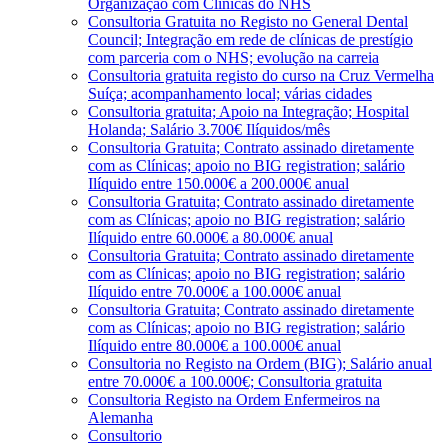
Organização com Clínicas do NHS
Consultoria Gratuita no Registo no General Dental
Council; Integração em rede de clínicas de prestígio
com parceria com o NHS; evolução na carreia
Consultoria gratuita registo do curso na Cruz Vermelha
Suíça; acompanhamento local; várias cidades
Consultoria gratuita; Apoio na Integração; Hospital
Holanda; Salário 3.700€ Ilíquidos/mês
Consultoria Gratuita; Contrato assinado diretamente
com as Clínicas; apoio no BIG registration; salário
Ilíquido entre 150.000€ a 200.000€ anual
Consultoria Gratuita; Contrato assinado diretamente
com as Clínicas; apoio no BIG registration; salário
Ilíquido entre 60.000€ a 80.000€ anual
Consultoria Gratuita; Contrato assinado diretamente
com as Clínicas; apoio no BIG registration; salário
Ilíquido entre 70.000€ a 100.000€ anual
Consultoria Gratuita; Contrato assinado diretamente
com as Clínicas; apoio no BIG registration; salário
Ilíquido entre 80.000€ a 100.000€ anual
Consultoria no Registo na Ordem (BIG); Salário anual
entre 70.000€ a 100.000€; Consultoria gratuita
Consultoria Registo na Ordem Enfermeiros na
Alemanha
Consultorio