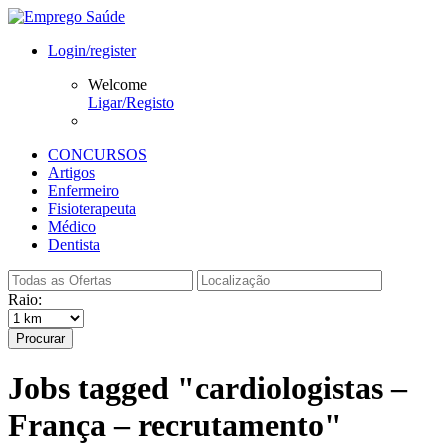
Login/register
Welcome
Ligar/Registo
CONCURSOS
Artigos
Enfermeiro
Fisioterapeuta
Médico
Dentista
Raio:
Procurar
Jobs tagged "cardiologistas –
França – recrutamento"