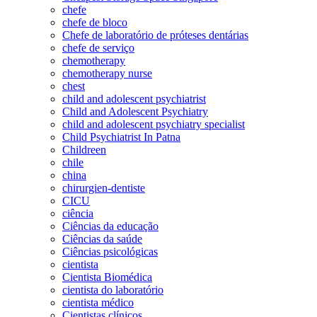
chefe
chefe de bloco
Chefe de laboratório de próteses dentárias
chefe de serviço
chemotherapy
chemotherapy nurse
chest
child and adolescent psychiatrist
Child and Adolescent Psychiatry
child and adolescent psychiatry specialist
Child Psychiatrist In Patna
Childreen
chile
china
chirurgien-dentiste
CICU
ciência
Ciências da educação
Ciências da saúde
Ciências psicológicas
cientista
Cientista Biomédica
cientista do laboratório
cientista médico
Cientistas clínicos