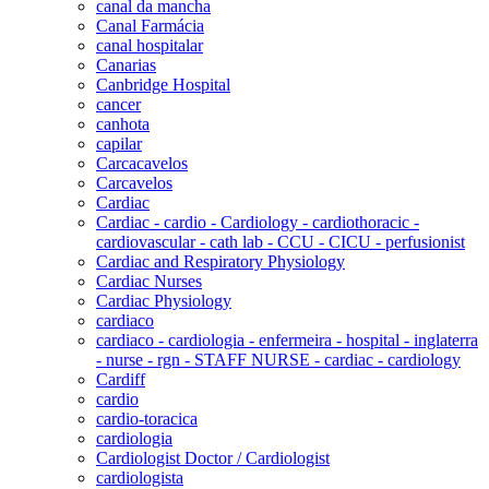
canal da mancha
Canal Farmácia
canal hospitalar
Canarias
Canbridge Hospital
cancer
canhota
capilar
Carcacavelos
Carcavelos
Cardiac
Cardiac - cardio - Cardiology - cardiothoracic -
cardiovascular - cath lab - CCU - CICU - perfusionist
Cardiac and Respiratory Physiology
Cardiac Nurses
Cardiac Physiology
cardiaco
cardiaco - cardiologia - enfermeira - hospital - inglaterra
- nurse - rgn - STAFF NURSE - cardiac - cardiology
Cardiff
cardio
cardio-toracica
cardiologia
Cardiologist Doctor / Cardiologist
cardiologista