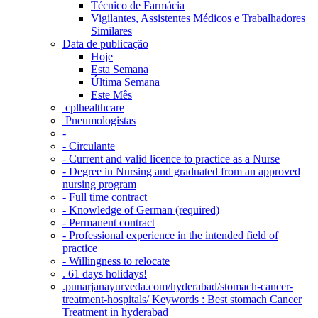
Técnico de Farmácia
Vigilantes, Assistentes Médicos e Trabalhadores
Similares
Data de publicação
Hoje
Esta Semana
Última Semana
Este Mês
‎ cplhealthcare‬
Pneumologistas
-
- Circulante
- Current and valid licence to practice as a Nurse
- Degree in Nursing and graduated from an approved
nursing program
- Full time contract
- Knowledge of German (required)
- Permanent contract
- Professional experience in the intended field of
practice
- Willingness to relocate
. 61 days holidays!
.punarjanayurveda.com/hyderabad/stomach-cancer-
treatment-hospitals/ Keywords : Best stomach Cancer
Treatment in hyderabad