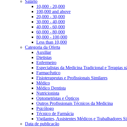
Salário
10,000 - 20,000
100,000 and above
20,000 - 30,000
30,000 - 40,000
40,000 - 60,000
60,000 - 80,000
80,000 - 100,000
Less than 10,000
Categoria da Oferta
Auxiliar
Dietistas
Enfermeiro
Especialistas da Medicina Tradicional e Terapias 
Farmacêutico
Fisioterapeutas e Profissionais Similares
Médico
Médico Dentista
Nutricionista
Optometristas e Ópticos
Outros Profissionais Técnicos da Medicina
Psicólogo
Técnico de Farmácia
Vigilantes, Assistentes Médicos e Trabalhadores Si
Data de publicação