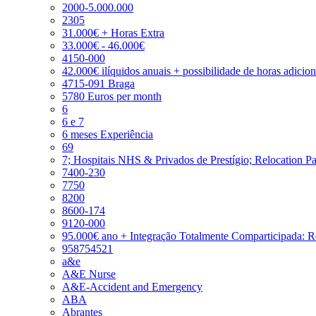
2000-5.000.000
2305
31.000€ + Horas Extra
33.000€ - 46.000€
4150-000
42.000€ ilíquidos anuais + possibilidade de horas adicio
4715-091 Braga
5780 Euros per month
6
6 e 7
6 meses Experiência
69
7; Hospitais NHS & Privados de Prestígio; Relocation P
7400-230
7750
8200
8600-174
9120-000
95.000€ ano + Integração Totalmente Comparticipada: 
958754521
a&e
A&E Nurse
A&E-Accident and Emergency
ABA
Abrantes