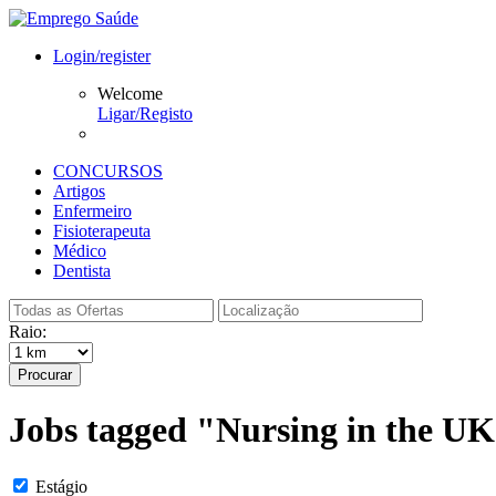
Login/register
Welcome
Ligar/Registo
CONCURSOS
Artigos
Enfermeiro
Fisioterapeuta
Médico
Dentista
Raio:
Procurar
Jobs tagged "Nursing in the U
Estágio