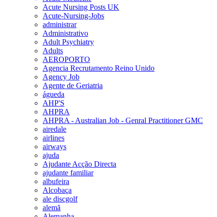
Acute Nursing Posts UK
Acute-Nursing-Jobs
administrar
Administrativo
Adult Psychiatry
Adults
AEROPORTO
Agencia Recrutamento Reino Unido
Agency Job
Agente de Geriatria
águeda
AHP'S
AHPRA
AHPRA - Australian Job - Genral Practitioner GMC
airedale
airlines
airways
ajuda
Ajudante Acção Directa
ajudante familiar
albufeira
Alcobaça
ale discgolf
alemã
Alemanha