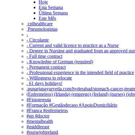
Hoje
Esta Semana
Última Semana
Este Mês
‎ cplhealthcare‬
Pneumologistas
-
- Circulante
- Current and valid licence to practice as a Nurse
- Degree in Nursing and graduated from an approved nu
- Full time contract
- Knowledge of German (required)
- Permanent contract
- Professional experience in the intended field of practice
- Willingness to relocate
. 61 days holidays!
.punarjanayurveda.com/hyderabad/stomach-cancer-treatm
(Enfermeiros) (Irlanda) (emprego) (Ireland) (nurses) (jo
#Fisiotereuta
#Formação #Gestãodecaso #ApoioDomiciliário
#França #enfermeiros
#gp #doctor
#mentalhealth
#middleeast
#nursejobireland