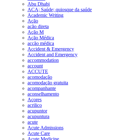
Abu Dhabi
ACA; Saúde; quiosque da saúde
Academic Writing
Ação
ação direta
Ação M
Ação Médica
acção médica
Accident & Emergency
Accident and Emergency
accommodation
account
ACCUTE
acomodação
acomodação gratuita
acompanhante
aconselhamento
Açores
acrilico
acupuntor
acupuntura
acute
Acute Admissions
Acute Care
Acute Medicine