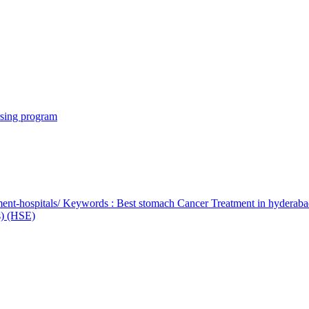
rsing program
ent-hospitals/ Keywords : Best stomach Cancer Treatment in hyderab
bs) (HSE)