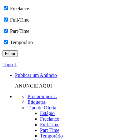
Freelance
Full-Time
Part-Time
Temporário
Topo ↑
Publicar um Anúncio
ANUNCIE AQUI
Procurar por…
Etiquetas
Tipo de Oferta
Estágio
Freelance
Full-Time
Part-Time
Temporário