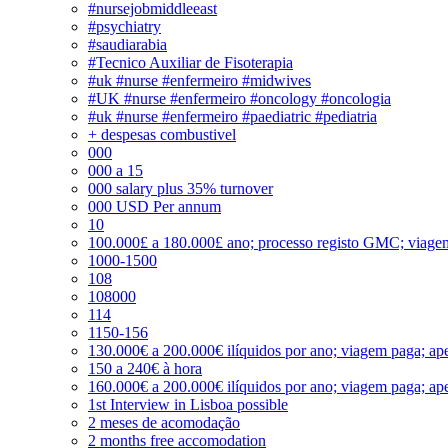
#nursejobmiddleeast
#psychiatry
#saudiarabia
#Tecnico Auxiliar de Fisoterapia
#uk #nurse #enfermeiro #midwives
#UK #nurse #enfermeiro #oncology #oncologia
#uk #nurse #enfermeiro #paediatric #pediatria
+ despesas combustivel
000
000 a 15
000 salary plus 35% turnover
000 USD Per annum
10
100.000£ a 180.000£ ano; processo registo GMC; viage
1000-1500
108
108000
114
1150-156
130.000€ a 200.000€ ilíquidos por ano; viagem paga; ape
150 a 240€ à hora
160.000€ a 200.000€ ilíquidos por ano; viagem paga; ape
1st Interview in Lisboa possible
2 meses de acomodação
2 months free accomodation