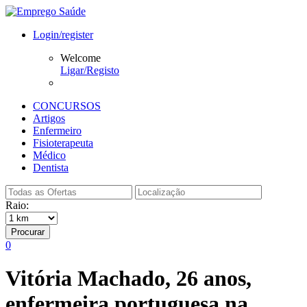
Login/register
Welcome
Ligar/Registo
CONCURSOS
Artigos
Enfermeiro
Fisioterapeuta
Médico
Dentista
Raio:
Procurar
0
Vitória Machado, 26 anos,
enfermeira portuguesa na