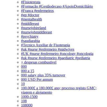
#Fisiotereuta
#Formação #Gestãodecaso #ApoioDomiciliário
#França #enfermeiros
#gp #doctor
#mentalhealth
#middleeast
#nursejobireland
#nursejobmiddleeast
#psychiatry
#saudiarabia
#Tecnico Auxiliar de Fisoterapia
#uk #nurse #enfermeiro #midwives
#UK #nurse #enfermeiro #oncology #oncologia
#uk #nurse #enfermeiro #paediatric #pediatria
+ despesas combustivel
000
000 a 15
000 salary plus 35% turnover
000 USD Per annum
10
100.000£ a 180.000£ ano; processo registo GMC;
viagem e alojamento
1000-1500
108
108000