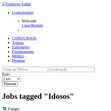
Login/register
Welcome
Ligar/Registo
CONCURSOS
Artigos
Enfermeiro
Fisioterapeuta
Médico
Dentista
Raio:
Procurar
Jobs tagged "Idosos"
Estágio