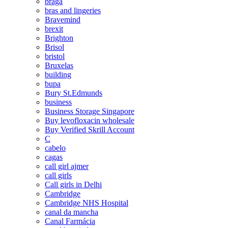
braga
bras and lingeries
Bravemind
brexit
Brighton
Brisol
bristol
Bruxelas
building
bupa
Bury St.Edmunds
business
Business Storage Singapore
Buy levofloxacin wholesale
Buy Verified Skrill Account
C
cabelo
cagas
call girl ajmer
call girls
Call girls in Delhi
Cambridge
Cambridge NHS Hospital
canal da mancha
Canal Farmácia