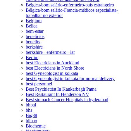
Bélgica-bom salário-enfermeiro-país estrangeiro
Bélgica-bom salário-Francia-médicos especialista-
trabalhar no exterior
Belgium
Bélica
bem-estar
benefícios
benefits
berkshire
berkshire - enfermeiro - lar
Berlim
best Electricians in Auckland
best Electricians in North Shore
best Gynecologist in kolkata
best Gynecologist in kolkata for normal delivery
best personnel
Best Psychiatrist In Kankarbagh Patna
Best Restaurant In Henderson NV
Best stomach Cancer Hospitals in hyderabad
bhpal
bhs
Big88
bilbao
Biochemie