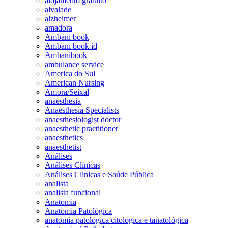
alojamento gratuito
alvalade
alzheimer
amadora
Ambani book
Ambani book id
Ambanibook
ambulance service
America do Sul
American Nursing
Amora/Seixal
anaesthesia
Anaesthesia Specialists
anaesthesiologist doctor
anaesthetic practitioner
anaesthetics
anaesthetist
Análises
Análises Clínicas
Análises Clinicas e Saúde Pública
analista
analista funcional
Anatomia
Anatomia Patológica
anatomia patológica citológica e tanatológica