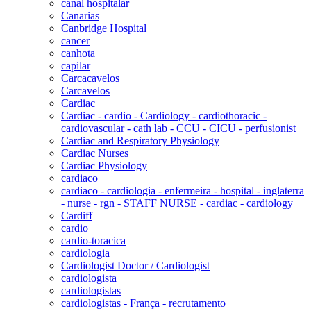
canal hospitalar
Canarias
Canbridge Hospital
cancer
canhota
capilar
Carcacavelos
Carcavelos
Cardiac
Cardiac - cardio - Cardiology - cardiothoracic -
cardiovascular - cath lab - CCU - CICU - perfusionist
Cardiac and Respiratory Physiology
Cardiac Nurses
Cardiac Physiology
cardiaco
cardiaco - cardiologia - enfermeira - hospital - inglaterra
- nurse - rgn - STAFF NURSE - cardiac - cardiology
Cardiff
cardio
cardio-toracica
cardiologia
Cardiologist Doctor / Cardiologist
cardiologista
cardiologistas
cardiologistas - França - recrutamento