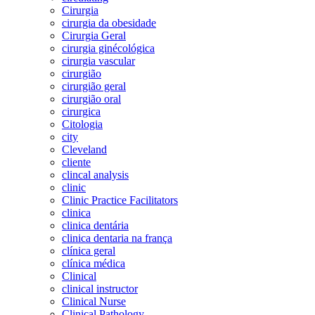
Cirurgia
cirurgia da obesidade
Cirurgia Geral
cirurgia ginécológica
cirurgia vascular
cirurgião
cirurgião geral
cirurgião oral
cirurgica
Citologia
city
Cleveland
cliente
clincal analysis
clinic
Clinic Practice Facilitators
clinica
clinica dentária
clinica dentaria na frança
clínica geral
clínica médica
Clinical
clinical instructor
Clinical Nurse
Clinical Pathology