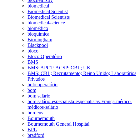
biochemistry
biomedical
Biomedical Scientist
Biomedical Scientists
biomedical-science
biomédico
bioquímica
Birmingham
Blackpool
bloco
Bloco Operatório
BMS
BMS; APCT; ACSP; CBL; UK
BMS; CBL; Recrutamento; Reino Unido; Laboratórios
Privados
bolo operatório
bom
bom salário
bom salário-especialista-especialistas-França-médico-
médicos-salário
bordeus
Bournemouth
Bournemouth General Hospital
BPL
bradford