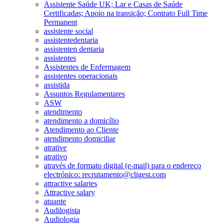
Assistente Saúde UK; Lar e Casas de Saúde
Certificadas; Apoio na transição; Contrato Full Time
Permanent
assistente social
assistentedentaria
assistenten dentaria
assistentes
Assistentes de Enfermagem
assistentes operacionais
assistida
Assuntos Regulamentares
ASW
atendimento
atendimento a domicílio
Atendimento ao Cliente
atendimento domiciliar
atrative
atrativo
através de formato digital (e-mail) para o endereço
electrónico: recrutamento@cligest.com
attractive salaries
Attractive salary
atuante
Audilogista
Audiologia