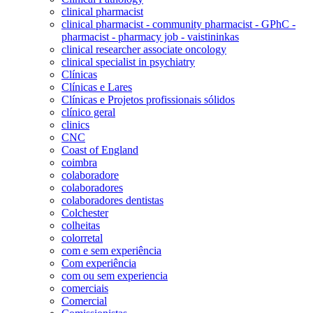
clinical pharmacist
clinical pharmacist - community pharmacist - GPhC -
pharmacist - pharmacy job - vaistininkas
clinical researcher associate oncology
clinical specialist in psychiatry
Clínicas
Clínicas e Lares
Clínicas e Projetos profissionais sólidos
clínico geral
clinics
CNC
Coast of England
coimbra
colaboradore
colaboradores
colaboradores dentistas
Colchester
colheitas
colorretal
com e sem experiência
Com experiência
com ou sem experiencia
comerciais
Comercial