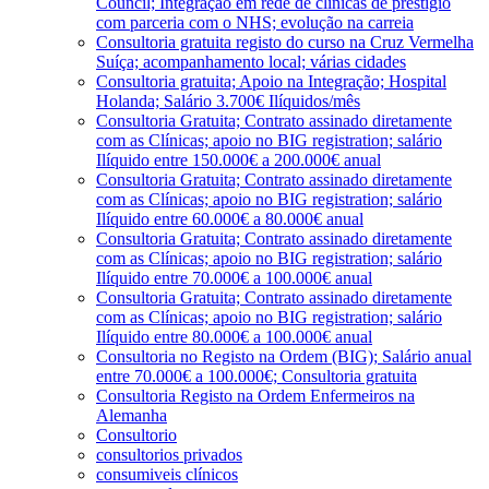
Council; Integração em rede de clínicas de prestígio
com parceria com o NHS; evolução na carreia
Consultoria gratuita registo do curso na Cruz Vermelha
Suíça; acompanhamento local; várias cidades
Consultoria gratuita; Apoio na Integração; Hospital
Holanda; Salário 3.700€ Ilíquidos/mês
Consultoria Gratuita; Contrato assinado diretamente
com as Clínicas; apoio no BIG registration; salário
Ilíquido entre 150.000€ a 200.000€ anual
Consultoria Gratuita; Contrato assinado diretamente
com as Clínicas; apoio no BIG registration; salário
Ilíquido entre 60.000€ a 80.000€ anual
Consultoria Gratuita; Contrato assinado diretamente
com as Clínicas; apoio no BIG registration; salário
Ilíquido entre 70.000€ a 100.000€ anual
Consultoria Gratuita; Contrato assinado diretamente
com as Clínicas; apoio no BIG registration; salário
Ilíquido entre 80.000€ a 100.000€ anual
Consultoria no Registo na Ordem (BIG); Salário anual
entre 70.000€ a 100.000€; Consultoria gratuita
Consultoria Registo na Ordem Enfermeiros na
Alemanha
Consultorio
consultorios privados
consumiveis clínicos