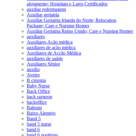
alojamento; Hospitais e Lares Certificados
auxiliar enfermagem
Auxiliar geriatria
Auxiliar Geriatria Irlanda do Norte; Relocation
Package; Care e Nursing Homes
Auxiliar Geriatria Reino Unido; Care e Nursing Homes
auxiliares
Auxiliares Ação médica
auxiliares de ação médica
Auxiliares de Acção Médica
auxiliares de saúde
Auxiliares Sénior
auxilio
Aveiro
B cirurgia
Baby Nurse
Back Office
back surgeon
backoffice
Bahrain
Baixo Alentejo
Band 5
band 5 nurse
band 6
band 6 positions