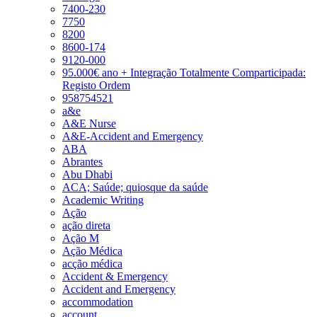
7400-230
7750
8200
8600-174
9120-000
95.000€ ano + Integração Totalmente Comparticipada:
Registo Ordem
958754521
a&e
A&E Nurse
A&E-Accident and Emergency
ABA
Abrantes
Abu Dhabi
ACA; Saúde; quiosque da saúde
Academic Writing
Ação
ação direta
Ação M
Ação Médica
acção médica
Accident & Emergency
Accident and Emergency
accommodation
account