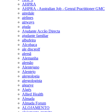
AHPRA
AHPRA - Australian Job - Genral Practitioner GMC
airedale
airlines
airways
ajuda
Ajudante Acção Directa
ajudante familiar
albufeira
Alcobaça
ale discgolf
alemã
Alemanha
alemão
Alentejano
Alentejo
alergologia
alergologista
algarve
Algés
Allied Health
Almada
Almada Forum
ALOJAMENTO