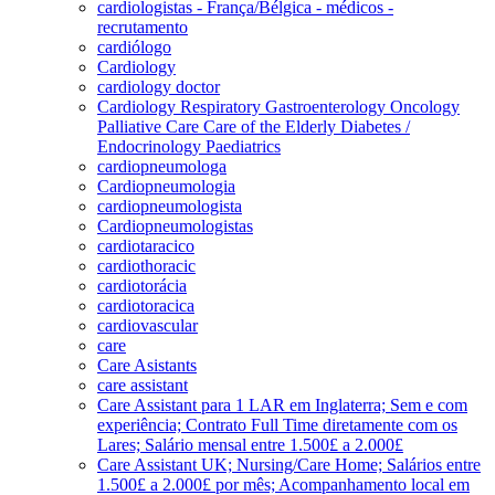
cardiologistas - França/Bélgica - médicos -
recrutamento
cardiólogo
Cardiology
cardiology doctor
Cardiology Respiratory Gastroenterology Oncology
Palliative Care Care of the Elderly Diabetes /
Endocrinology Paediatrics
cardiopneumologa
Cardiopneumologia
cardiopneumologista
Cardiopneumologistas
cardiotaracico
cardiothoracic
cardiotorácia
cardiotoracica
cardiovascular
care
Care Asistants
care assistant
Care Assistant para 1 LAR em Inglaterra; Sem e com
experiência; Contrato Full Time diretamente com os
Lares; Salário mensal entre 1.500£ a 2.000£
Care Assistant UK; Nursing/Care Home; Salários entre
1.500£ a 2.000£ por mês; Acompanhamento local em