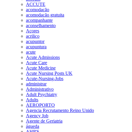
ACCUTE
acomodação
acomodação gratuita
acompanhante
aconselhamento
Açores
acrilico
acupuntor
acupuntura
acute
Acute Admissions
Acute Care
Acute Medicine
Acute Nursing Posts UK
Acute-Nursing-Jobs
administrar
Administrativo
Adult Psychiatry
Adults
AEROPORTO
Agencia Recrutamento Reino Unido
Agency Job
Agente de Geriatria
águeda
AHP'S