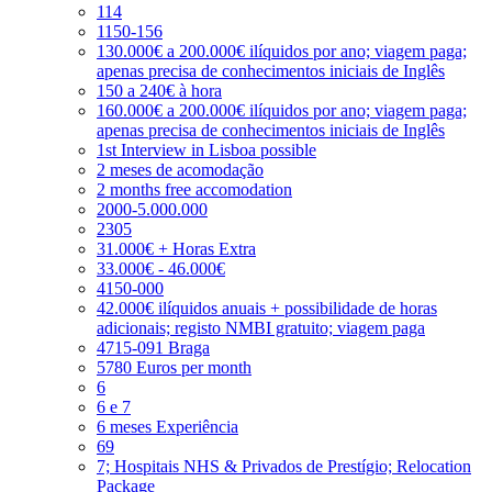
114
1150-156
130.000€ a 200.000€ ilíquidos por ano; viagem paga;
apenas precisa de conhecimentos iniciais de Inglês
150 a 240€ à hora
160.000€ a 200.000€ ilíquidos por ano; viagem paga;
apenas precisa de conhecimentos iniciais de Inglês
1st Interview in Lisboa possible
2 meses de acomodação
2 months free accomodation
2000-5.000.000
2305
31.000€ + Horas Extra
33.000€ - 46.000€
4150-000
42.000€ ilíquidos anuais + possibilidade de horas
adicionais; registo NMBI gratuito; viagem paga
4715-091 Braga
5780 Euros per month
6
6 e 7
6 meses Experiência
69
7; Hospitais NHS & Privados de Prestígio; Relocation
Package