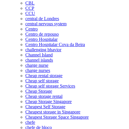
CBL
CCP
CCU
central de Londres
central nervous system
Centro
Centro de repouso
Centro Hospitalar
Centro Hospitalar Cova da Beira
challenging bhavior
Channel Island
channel islands
charge nurse
charge nurses
Cheap rental storage
Cheap self storage
Cheap self storage Services
Cheap Storage
Cheap storage rental
Cheap Storage Singapore
Cheapest Self Storage
Cheapest storage in Singapore
Cheapest Storage Space Singapore
chefe
chefe de bloco