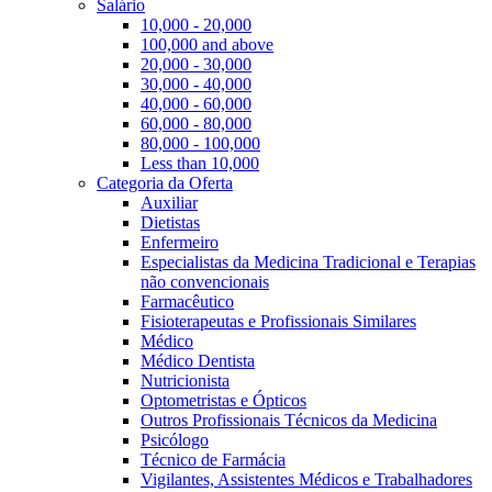
Salário
10,000 - 20,000
100,000 and above
20,000 - 30,000
30,000 - 40,000
40,000 - 60,000
60,000 - 80,000
80,000 - 100,000
Less than 10,000
Categoria da Oferta
Auxiliar
Dietistas
Enfermeiro
Especialistas da Medicina Tradicional e Terapias
não convencionais
Farmacêutico
Fisioterapeutas e Profissionais Similares
Médico
Médico Dentista
Nutricionista
Optometristas e Ópticos
Outros Profissionais Técnicos da Medicina
Psicólogo
Técnico de Farmácia
Vigilantes, Assistentes Médicos e Trabalhadores