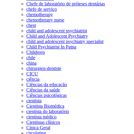
Chefe de laboratório de próteses dentárias
chefe de serviço
chemotherapy
chemotherapy nurse
chest
child and adolescent psychiatrist
Child and Adolescent Psychiatry
child and adolescent psychiatry specialist
Child Psychiatrist In Patna
Childreen
chile
china
chirurgien-dentiste
CICU
ciência
Ciências da educação
Ciências da saúde
Ciências psicológicas
cientista
Cientista Biomédica
cientista do laboratório
cientista médico
Cientistas clínicos
Cínica Geral
circulating