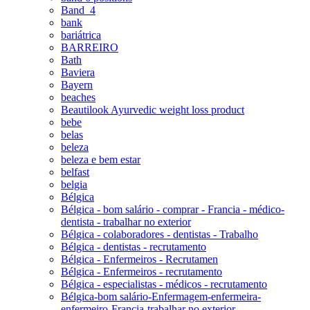
Band_4
bank
bariátrica
BARREIRO
Bath
Baviera
Bayern
beaches
Beautilook Ayurvedic weight loss product
bebe
belas
beleza
beleza e bem estar
belfast
belgia
Bélgica
Bélgica - bom salário - comprar - Francia - médico-
dentista - trabalhar no exterior
Bélgica - colaboradores - dentistas - Trabalho
Bélgica - dentistas - recrutamento
Bélgica - Enfermeiros - Recrutamen
Bélgica - Enfermeiros - recrutamento
Bélgica - especialistas - médicos - recrutamento
Bélgica-bom salário-Enfermagem-enfermeira-
enfermeiro-Francia-trabalhar no exterior