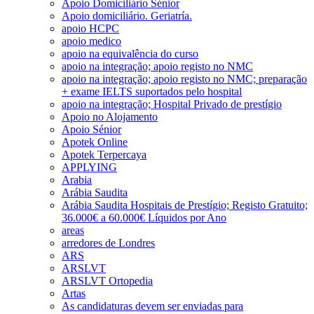
Apoio Domiciliário Sénior
Apoio domiciliário. Geriatría.
apoio HCPC
apoio medico
apoio na equivalência do curso
apoio na integração; apoio registo no NMC
apoio na integração; apoio registo no NMC; preparação
+ exame IELTS suportados pelo hospital
apoio na integração; Hospital Privado de prestígio
Apoio no Alojamento
Apoio Sénior
Apotek Online
Apotek Terpercaya
APPLYING
Arabia
Arábia Saudita
Arábia Saudita Hospitais de Prestígio; Registo Gratuito;
36.000€ a 60.000€ Líquidos por Ano
areas
arredores de Londres
ARS
ARSLVT
ARSLVT Ortopedia
Artas
As candidaturas devem ser enviadas para