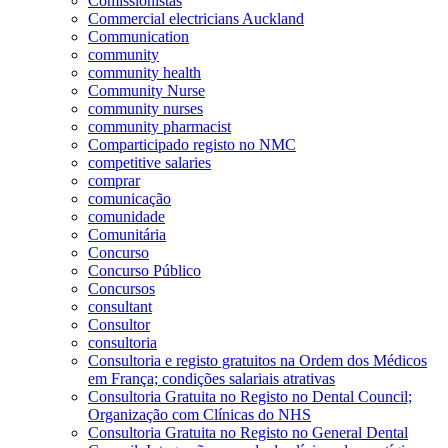
Comissionistas
Commercial electricians Auckland
Communication
community
community health
Community Nurse
community nurses
community pharmacist
Comparticipado registo no NMC
competitive salaries
comprar
comunicação
comunidade
Comunitária
Concurso
Concurso Público
Concursos
consultant
Consultor
consultoria
Consultoria e registo gratuitos na Ordem dos Médicos
em França; condições salariais atrativas
Consultoria Gratuita no Registo no Dental Council;
Organização com Clínicas do NHS
Consultoria Gratuita no Registo no General Dental