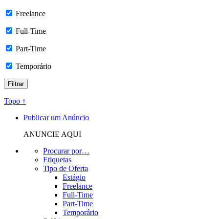
Freelance
Full-Time
Part-Time
Temporário
Topo ↑
Publicar um Anúncio
ANUNCIE AQUI
Procurar por…
Etiquetas
Tipo de Oferta
Estágio
Freelance
Full-Time
Part-Time
Temporário