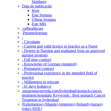
Similares
Data de publicação
Hoje
Esta Semana
Última Semana
Este Mês
‎ cplhealthcare‬
Pneumologistas
-
- Circulante
- Current and valid licence to practice as a Nurse
- Degree in Nursing and graduated from an approved
nursing program
- Full time contract
- Knowledge of German (required)
- Permanent contract
- Professional experience in the intended field of
practice
- Willingness to relocate
. 61 days holidays!
.punarjanayurveda.com/hyderabad/stomach-cancer-
treatment-hospitals/ Keywords : Best stomach Cancer
Treatment in hyderabad
(Enfermeiros) (Irlanda) (emprego) (Ireland) (nurses)
(jobs) (HSE)