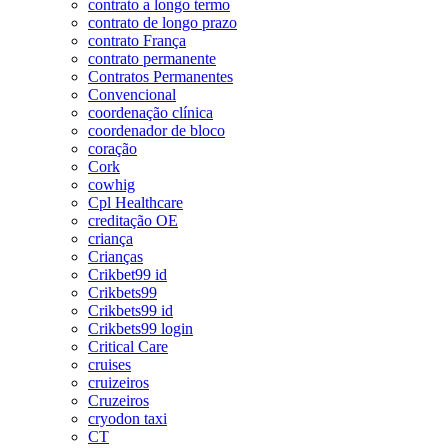
contrato a longo termo
contrato de longo prazo
contrato França
contrato permanente
Contratos Permanentes
Convencional
coordenação clínica
coordenador de bloco
coração
Cork
cowhig
Cpl Healthcare
creditação OE
criança
Crianças
Crikbet99 id
Crikbets99
Crikbets99 id
Crikbets99 login
Critical Care
cruises
cruizeiros
Cruzeiros
cryodon taxi
CT