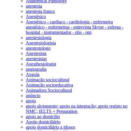
Anatomical Pathology
anestesia
anestesia frança
Anestésico
Anestésico - cardiaco - cardiologia - enfermeira
anestésico - enfermeiras - entrevista Skype - esfrega -
hospital - instrumentador - nhs - rgn
anestesiologia
Anestesiologista
anestesiologo
Anestesista
anestesistas
Anesthesiologist
angiografia
Angola
Animação sociocultural
Animação socioeducativa
Animadora Sociocultural
anúncio
apoio
apoio alojamento; apoio na integração; apoio registo no
NMC; IELTS + Preparation
apoio ao domicilio
Apoio domiciliário
apoio domiciliário a idosos