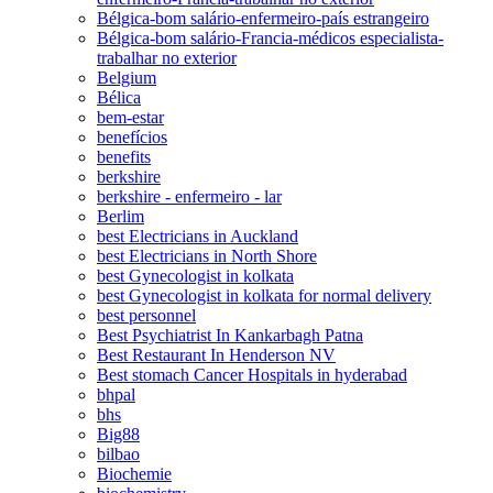
Bélgica-bom salário-enfermeiro-país estrangeiro
Bélgica-bom salário-Francia-médicos especialista-
trabalhar no exterior
Belgium
Bélica
bem-estar
benefícios
benefits
berkshire
berkshire - enfermeiro - lar
Berlim
best Electricians in Auckland
best Electricians in North Shore
best Gynecologist in kolkata
best Gynecologist in kolkata for normal delivery
best personnel
Best Psychiatrist In Kankarbagh Patna
Best Restaurant In Henderson NV
Best stomach Cancer Hospitals in hyderabad
bhpal
bhs
Big88
bilbao
Biochemie