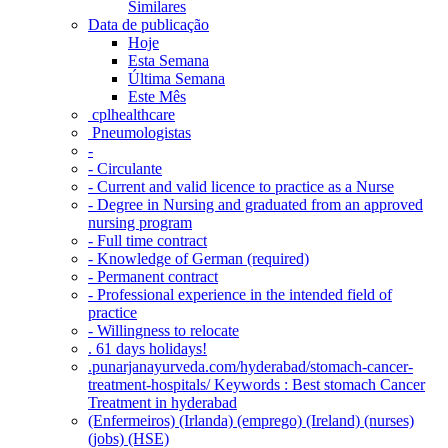
Similares
Data de publicação
Hoje
Esta Semana
Última Semana
Este Mês
‎ cplhealthcare‬
Pneumologistas
-
- Circulante
- Current and valid licence to practice as a Nurse
- Degree in Nursing and graduated from an approved
nursing program
- Full time contract
- Knowledge of German (required)
- Permanent contract
- Professional experience in the intended field of
practice
- Willingness to relocate
. 61 days holidays!
.punarjanayurveda.com/hyderabad/stomach-cancer-
treatment-hospitals/ Keywords : Best stomach Cancer
Treatment in hyderabad
(Enfermeiros) (Irlanda) (emprego) (Ireland) (nurses)
(jobs) (HSE)