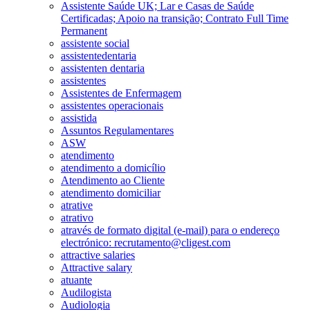
Assistente Saúde UK; Lar e Casas de Saúde
Certificadas; Apoio na transição; Contrato Full Time
Permanent
assistente social
assistentedentaria
assistenten dentaria
assistentes
Assistentes de Enfermagem
assistentes operacionais
assistida
Assuntos Regulamentares
ASW
atendimento
atendimento a domicílio
Atendimento ao Cliente
atendimento domiciliar
atrative
atrativo
através de formato digital (e-mail) para o endereço
electrónico: recrutamento@cligest.com
attractive salaries
Attractive salary
atuante
Audilogista
Audiologia