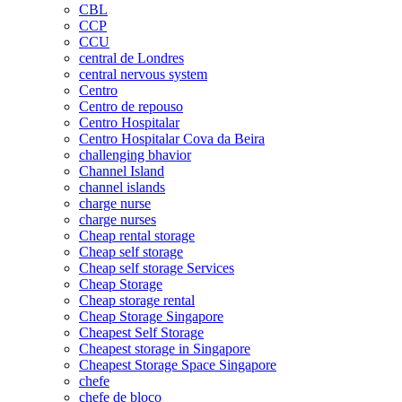
CBL
CCP
CCU
central de Londres
central nervous system
Centro
Centro de repouso
Centro Hospitalar
Centro Hospitalar Cova da Beira
challenging bhavior
Channel Island
channel islands
charge nurse
charge nurses
Cheap rental storage
Cheap self storage
Cheap self storage Services
Cheap Storage
Cheap storage rental
Cheap Storage Singapore
Cheapest Self Storage
Cheapest storage in Singapore
Cheapest Storage Space Singapore
chefe
chefe de bloco