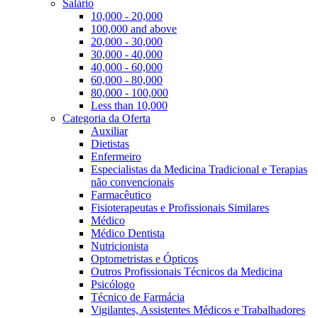
Salário
10,000 - 20,000
100,000 and above
20,000 - 30,000
30,000 - 40,000
40,000 - 60,000
60,000 - 80,000
80,000 - 100,000
Less than 10,000
Categoria da Oferta
Auxiliar
Dietistas
Enfermeiro
Especialistas da Medicina Tradicional e Terapias
não convencionais
Farmacêutico
Fisioterapeutas e Profissionais Similares
Médico
Médico Dentista
Nutricionista
Optometristas e Ópticos
Outros Profissionais Técnicos da Medicina
Psicólogo
Técnico de Farmácia
Vigilantes, Assistentes Médicos e Trabalhadores