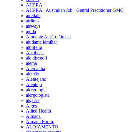
AHPRA
AHPRA - Australian Job - Genral Practitioner GMC
airedale
airlines
airways
ajuda
Ajudante Acção Directa
ajudante familiar
albufeira
Alcobaça
ale discgolf
alemã
Alemanha
alemão
Alentejano
Alentejo
alergologia
alergologista
algarve
Algés
Allied Health
Almada
Almada Forum
ALOJAMENTO