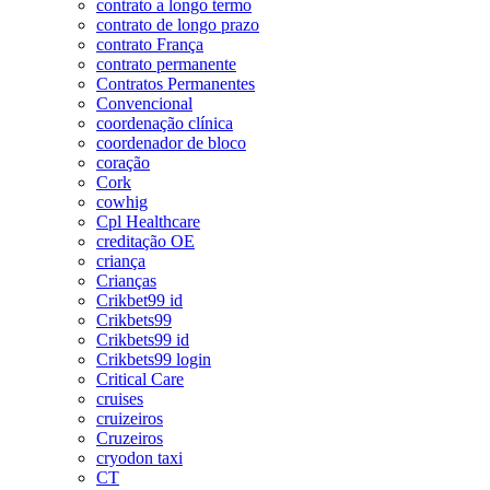
contrato a longo termo
contrato de longo prazo
contrato França
contrato permanente
Contratos Permanentes
Convencional
coordenação clínica
coordenador de bloco
coração
Cork
cowhig
Cpl Healthcare
creditação OE
criança
Crianças
Crikbet99 id
Crikbets99
Crikbets99 id
Crikbets99 login
Critical Care
cruises
cruizeiros
Cruzeiros
cryodon taxi
CT