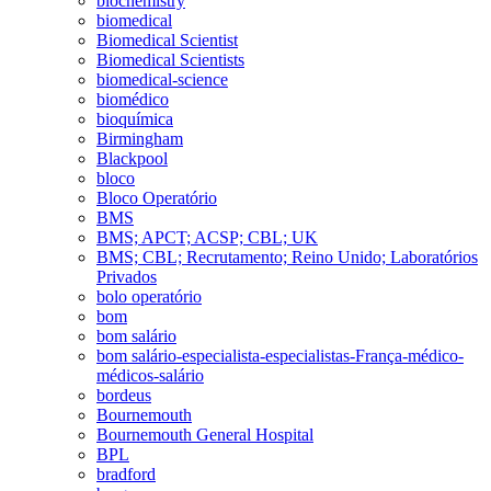
biochemistry
biomedical
Biomedical Scientist
Biomedical Scientists
biomedical-science
biomédico
bioquímica
Birmingham
Blackpool
bloco
Bloco Operatório
BMS
BMS; APCT; ACSP; CBL; UK
BMS; CBL; Recrutamento; Reino Unido; Laboratórios
Privados
bolo operatório
bom
bom salário
bom salário-especialista-especialistas-França-médico-
médicos-salário
bordeus
Bournemouth
Bournemouth General Hospital
BPL
bradford