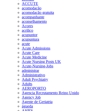
ACCUTE
acomodação
acomodação gratuita
acompanhante
aconselhamento
Açores
acrilico
acupuntor
acupuntura
acute
Acute Admissions
Acute Care
Acute Medicine
Acute Nursing Posts UK
Acute-Nursing-Jobs
administrar
Administrativo
Adult Psychiatry
Adults
AEROPORTO
Agencia Recrutamento Reino Unido
Agency Job
Agente de Geriatria
águeda
AHP'S