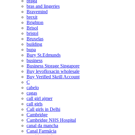
braga
bras and lingeries
Bravemind
brexit
Brighton
Brisol
bristol
Bruxelas
building
bupa
Bury St.Edmunds
business
Business Storage Singapore
Buy levofloxacin wholesale
Buy Verified Skrill Account
C
cabelo
cagas
call girl ajmer
call girls
Call girls in Delhi
Cambridge
Cambridge NHS Hospital
canal da mancha
Canal Farmácia