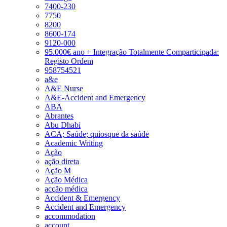
7400-230
7750
8200
8600-174
9120-000
95.000€ ano + Integração Totalmente Comparticipada:
Registo Ordem
958754521
a&e
A&E Nurse
A&E-Accident and Emergency
ABA
Abrantes
Abu Dhabi
ACA; Saúde; quiosque da saúde
Academic Writing
Ação
ação direta
Ação M
Ação Médica
acção médica
Accident & Emergency
Accident and Emergency
accommodation
account