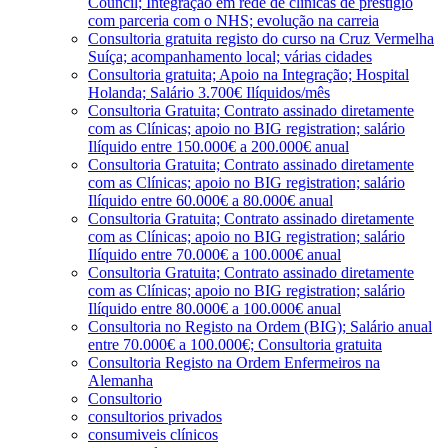
Council; Integração em rede de clínicas de prestígio
com parceria com o NHS; evolução na carreia
Consultoria gratuita registo do curso na Cruz Vermelha
Suíça; acompanhamento local; várias cidades
Consultoria gratuita; Apoio na Integração; Hospital
Holanda; Salário 3.700€ Ilíquidos/mês
Consultoria Gratuita; Contrato assinado diretamente
com as Clínicas; apoio no BIG registration; salário
Ilíquido entre 150.000€ a 200.000€ anual
Consultoria Gratuita; Contrato assinado diretamente
com as Clínicas; apoio no BIG registration; salário
Ilíquido entre 60.000€ a 80.000€ anual
Consultoria Gratuita; Contrato assinado diretamente
com as Clínicas; apoio no BIG registration; salário
Ilíquido entre 70.000€ a 100.000€ anual
Consultoria Gratuita; Contrato assinado diretamente
com as Clínicas; apoio no BIG registration; salário
Ilíquido entre 80.000€ a 100.000€ anual
Consultoria no Registo na Ordem (BIG); Salário anual
entre 70.000€ a 100.000€; Consultoria gratuita
Consultoria Registo na Ordem Enfermeiros na
Alemanha
Consultorio
consultorios privados
consumiveis clínicos