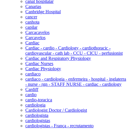
canal hospitalar
Canarias
Canbridge Hospital
cancer
canhota
capilar
Carcacavelos
Carcavelos
Cardiac
Cardiac - cardio - Cardiology - cardiothoracic -
cardiovascular - cath lab - CCU - CICU - perfusionist
Cardiac and Respiratory Physiology
Cardiac Nurses
Cardiac Physiology
cardiaco
cardiaco - cardiologia - enfermeira - hospital - inglaterra
- nurse - rgn - STAFF NURSE - cardiac - cardiology
Cardiff
cardio
cardio-toracica
cardiologia
Cardiologist Doctor / Cardiologist
cardiologista
cardiologistas
cardiologistas - França - recrutamento