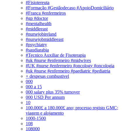
#Fisiotereuta
#Formação #Gestãodecaso #ApoioDomiciliário
#França #enfermeiros
#gp #doctor
#mentalhealth
#middleeast
#nursejobireland
#nursejobmiddleeast
#psychiatry
#saudiarabia
#Tecnico Auxiliar de Fisoterapia
#uk #nurse #enfermeiro #midwives
#UK #nurse #enfermeiro #oncology #oncologia
#uk #nurse #enfermeiro #paediatric #pediatria
+ despesas combustivel
000
000 a 15
000 salary plus 35% turnover
000 USD Per annum
10
100.000£ a 180.000£ ano; processo registo GMC;
viagem e alojamento
1000-1500
108
108000