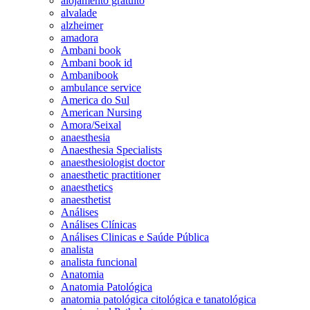
alojamento gratuito
alvalade
alzheimer
amadora
Ambani book
Ambani book id
Ambanibook
ambulance service
America do Sul
American Nursing
Amora/Seixal
anaesthesia
Anaesthesia Specialists
anaesthesiologist doctor
anaesthetic practitioner
anaesthetics
anaesthetist
Análises
Análises Clínicas
Análises Clinicas e Saúde Pública
analista
analista funcional
Anatomia
Anatomia Patológica
anatomia patológica citológica e tanatológica