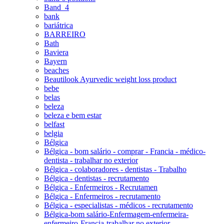
Band_4
bank
bariátrica
BARREIRO
Bath
Baviera
Bayern
beaches
Beautilook Ayurvedic weight loss product
bebe
belas
beleza
beleza e bem estar
belfast
belgia
Bélgica
Bélgica - bom salário - comprar - Francia - médico-
dentista - trabalhar no exterior
Bélgica - colaboradores - dentistas - Trabalho
Bélgica - dentistas - recrutamento
Bélgica - Enfermeiros - Recrutamen
Bélgica - Enfermeiros - recrutamento
Bélgica - especialistas - médicos - recrutamento
Bélgica-bom salário-Enfermagem-enfermeira-
enfermeiro-Francia-trabalhar no exterior