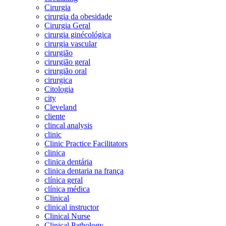
Cirurgia
cirurgia da obesidade
Cirurgia Geral
cirurgia ginécológica
cirurgia vascular
cirurgião
cirurgião geral
cirurgião oral
cirurgica
Citologia
city
Cleveland
cliente
clincal analysis
clinic
Clinic Practice Facilitators
clinica
clinica dentária
clinica dentaria na frança
clínica geral
clínica médica
Clinical
clinical instructor
Clinical Nurse
Clinical Pathology