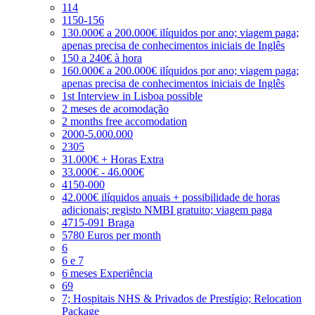
114
1150-156
130.000€ a 200.000€ ilíquidos por ano; viagem paga;
apenas precisa de conhecimentos iniciais de Inglês
150 a 240€ à hora
160.000€ a 200.000€ ilíquidos por ano; viagem paga;
apenas precisa de conhecimentos iniciais de Inglês
1st Interview in Lisboa possible
2 meses de acomodação
2 months free accomodation
2000-5.000.000
2305
31.000€ + Horas Extra
33.000€ - 46.000€
4150-000
42.000€ ilíquidos anuais + possibilidade de horas
adicionais; registo NMBI gratuito; viagem paga
4715-091 Braga
5780 Euros per month
6
6 e 7
6 meses Experiência
69
7; Hospitais NHS & Privados de Prestígio; Relocation
Package