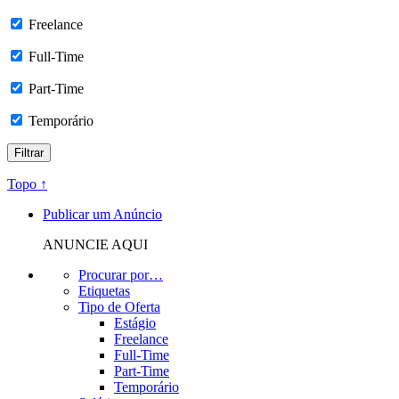
Freelance
Full-Time
Part-Time
Temporário
Topo ↑
Publicar um Anúncio
ANUNCIE AQUI
Procurar por…
Etiquetas
Tipo de Oferta
Estágio
Freelance
Full-Time
Part-Time
Temporário