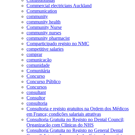
Comissionistas
Commercial electricians Auckland
Communication
community
community health
Community Nurse
community nurses
community pharmacist
Comparticipado registo no NMC
competitive salaries
comprar
comunicação
comunidade
Comunitária
Concurso
Concurso Público
Concursos
consultant
Consultor
consultoria
Consultoria e registo gratuitos na Ordem dos Médicos
em França; condições salariais atrativas
Consultoria Gratuita no Registo no Dental Council;
Organização com Clínicas do NHS
Consultoria Gratuita no Registo no General Dental