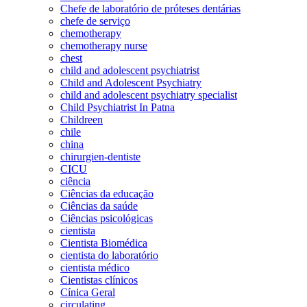
Chefe de laboratório de próteses dentárias
chefe de serviço
chemotherapy
chemotherapy nurse
chest
child and adolescent psychiatrist
Child and Adolescent Psychiatry
child and adolescent psychiatry specialist
Child Psychiatrist In Patna
Childreen
chile
china
chirurgien-dentiste
CICU
ciência
Ciências da educação
Ciências da saúde
Ciências psicológicas
cientista
Cientista Biomédica
cientista do laboratório
cientista médico
Cientistas clínicos
Cínica Geral
circulating