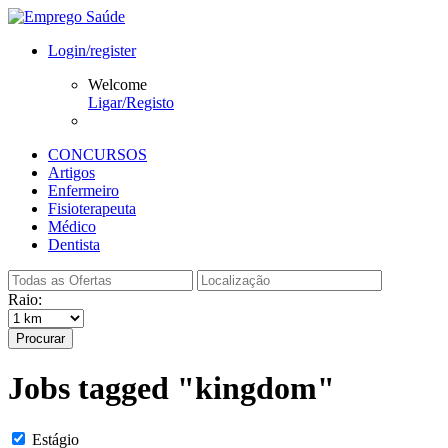
Login/register
Welcome
Ligar/Registo
CONCURSOS
Artigos
Enfermeiro
Fisioterapeuta
Médico
Dentista
Raio:
Procurar
Jobs tagged "kingdom"
Estágio