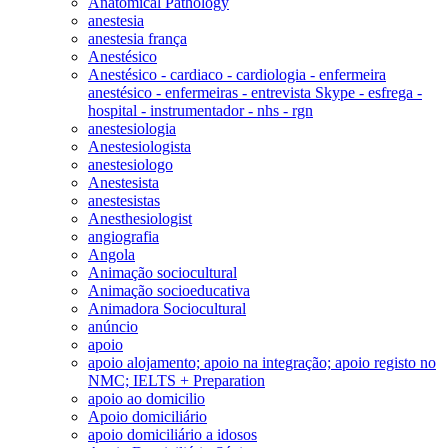
Anatomical Pathology
anestesia
anestesia frança
Anestésico
Anestésico - cardiaco - cardiologia - enfermeira
anestésico - enfermeiras - entrevista Skype - esfrega -
hospital - instrumentador - nhs - rgn
anestesiologia
Anestesiologista
anestesiologo
Anestesista
anestesistas
Anesthesiologist
angiografia
Angola
Animação sociocultural
Animação socioeducativa
Animadora Sociocultural
anúncio
apoio
apoio alojamento; apoio na integração; apoio registo no
NMC; IELTS + Preparation
apoio ao domicilio
Apoio domiciliário
apoio domiciliário a idosos