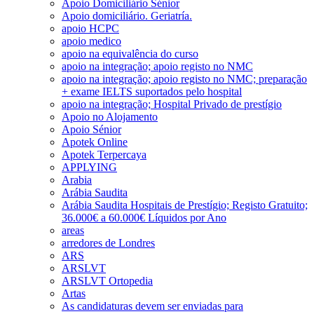
Apoio Domiciliário Sénior
Apoio domiciliário. Geriatría.
apoio HCPC
apoio medico
apoio na equivalência do curso
apoio na integração; apoio registo no NMC
apoio na integração; apoio registo no NMC; preparação
+ exame IELTS suportados pelo hospital
apoio na integração; Hospital Privado de prestígio
Apoio no Alojamento
Apoio Sénior
Apotek Online
Apotek Terpercaya
APPLYING
Arabia
Arábia Saudita
Arábia Saudita Hospitais de Prestígio; Registo Gratuito;
36.000€ a 60.000€ Líquidos por Ano
areas
arredores de Londres
ARS
ARSLVT
ARSLVT Ortopedia
Artas
As candidaturas devem ser enviadas para