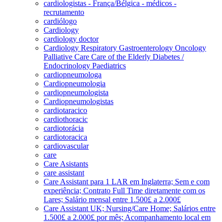
cardiologistas - França/Bélgica - médicos -
recrutamento
cardiólogo
Cardiology
cardiology doctor
Cardiology Respiratory Gastroenterology Oncology
Palliative Care Care of the Elderly Diabetes /
Endocrinology Paediatrics
cardiopneumologa
Cardiopneumologia
cardiopneumologista
Cardiopneumologistas
cardiotaracico
cardiothoracic
cardiotorácia
cardiotoracica
cardiovascular
care
Care Asistants
care assistant
Care Assistant para 1 LAR em Inglaterra; Sem e com
experiência; Contrato Full Time diretamente com os
Lares; Salário mensal entre 1.500£ a 2.000£
Care Assistant UK; Nursing/Care Home; Salários entre
1.500£ a 2.000£ por mês; Acompanhamento local em