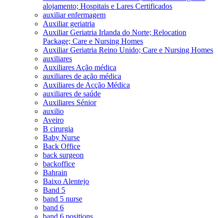
alojamento; Hospitais e Lares Certificados
auxiliar enfermagem
Auxiliar geriatria
Auxiliar Geriatria Irlanda do Norte; Relocation
Package; Care e Nursing Homes
Auxiliar Geriatria Reino Unido; Care e Nursing Homes
auxiliares
Auxiliares Ação médica
auxiliares de ação médica
Auxiliares de Acção Médica
auxiliares de saúde
Auxiliares Sénior
auxilio
Aveiro
B cirurgia
Baby Nurse
Back Office
back surgeon
backoffice
Bahrain
Baixo Alentejo
Band 5
band 5 nurse
band 6
band 6 positions