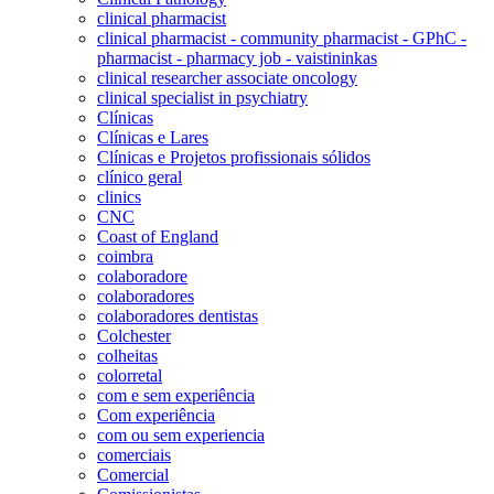
clinical pharmacist
clinical pharmacist - community pharmacist - GPhC -
pharmacist - pharmacy job - vaistininkas
clinical researcher associate oncology
clinical specialist in psychiatry
Clínicas
Clínicas e Lares
Clínicas e Projetos profissionais sólidos
clínico geral
clinics
CNC
Coast of England
coimbra
colaboradore
colaboradores
colaboradores dentistas
Colchester
colheitas
colorretal
com e sem experiência
Com experiência
com ou sem experiencia
comerciais
Comercial