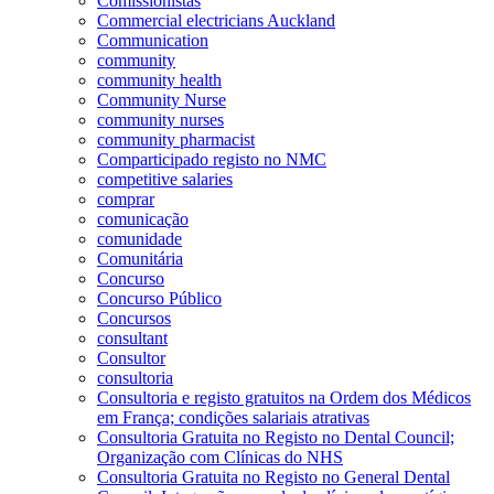
Comissionistas
Commercial electricians Auckland
Communication
community
community health
Community Nurse
community nurses
community pharmacist
Comparticipado registo no NMC
competitive salaries
comprar
comunicação
comunidade
Comunitária
Concurso
Concurso Público
Concursos
consultant
Consultor
consultoria
Consultoria e registo gratuitos na Ordem dos Médicos
em França; condições salariais atrativas
Consultoria Gratuita no Registo no Dental Council;
Organização com Clínicas do NHS
Consultoria Gratuita no Registo no General Dental