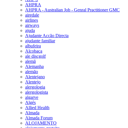
AHPRA
AHPRA - Australian Job - Genral Practitioner GMC
airedale
airlines
airways
ajuda
Ajudante Acção Directa
ajudante familiar
albufeira
Alcobaça
ale discgolf
alemã
Alemanha
alemão
Alentejano
Alentejo
alergologia
alergologista
algarve
Algés
Allied Health
Almada
Almada Forum
ALOJAMENTO