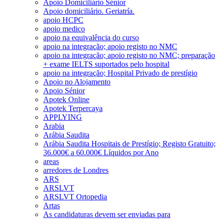
Apoio Domiciliário Sénior
Apoio domiciliário. Geriatría.
apoio HCPC
apoio medico
apoio na equivalência do curso
apoio na integração; apoio registo no NMC
apoio na integração; apoio registo no NMC; preparação
+ exame IELTS suportados pelo hospital
apoio na integração; Hospital Privado de prestígio
Apoio no Alojamento
Apoio Sénior
Apotek Online
Apotek Terpercaya
APPLYING
Arabia
Arábia Saudita
Arábia Saudita Hospitais de Prestígio; Registo Gratuito;
36.000€ a 60.000€ Líquidos por Ano
areas
arredores de Londres
ARS
ARSLVT
ARSLVT Ortopedia
Artas
As candidaturas devem ser enviadas para