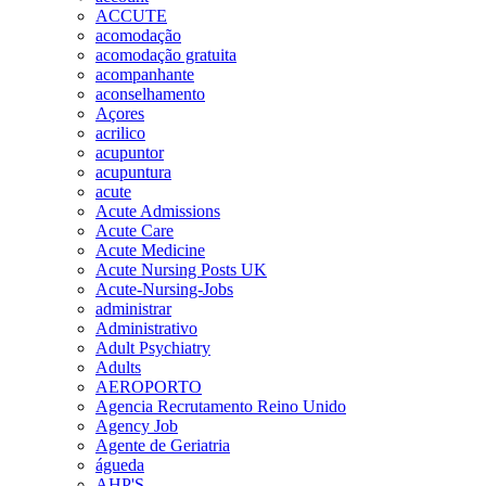
ACCUTE
acomodação
acomodação gratuita
acompanhante
aconselhamento
Açores
acrilico
acupuntor
acupuntura
acute
Acute Admissions
Acute Care
Acute Medicine
Acute Nursing Posts UK
Acute-Nursing-Jobs
administrar
Administrativo
Adult Psychiatry
Adults
AEROPORTO
Agencia Recrutamento Reino Unido
Agency Job
Agente de Geriatria
águeda
AHP'S