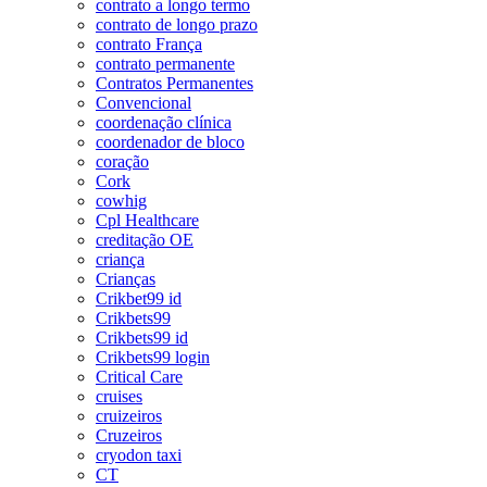
contrato a longo termo
contrato de longo prazo
contrato França
contrato permanente
Contratos Permanentes
Convencional
coordenação clínica
coordenador de bloco
coração
Cork
cowhig
Cpl Healthcare
creditação OE
criança
Crianças
Crikbet99 id
Crikbets99
Crikbets99 id
Crikbets99 login
Critical Care
cruises
cruizeiros
Cruzeiros
cryodon taxi
CT