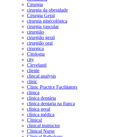
Cirurgia
cirurgia da obesidade
Cirurgia Geral
cirurgia ginécológica
cirurgia vascular
cirurgião
cirurgião geral
cirurgião oral
cirurgica
Citologia
city
Cleveland
cliente
clincal analysis
clinic
Clinic Practice Facilitators
clinica
clinica dentária
clinica dentaria na frança
clínica geral
clínica médica
Clinical
clinical instructor
Clinical Nurse
Clinical Pathology