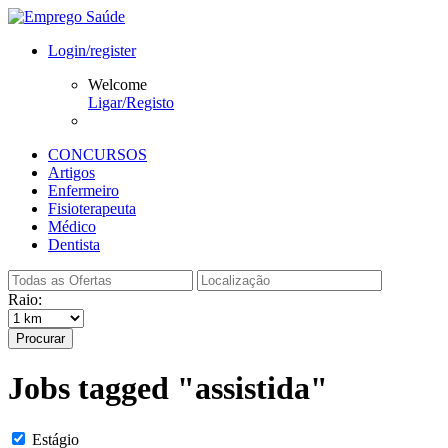
Login/register
Welcome
Ligar/Registo
CONCURSOS
Artigos
Enfermeiro
Fisioterapeuta
Médico
Dentista
Raio:
Procurar
Jobs tagged "assistida"
Estágio