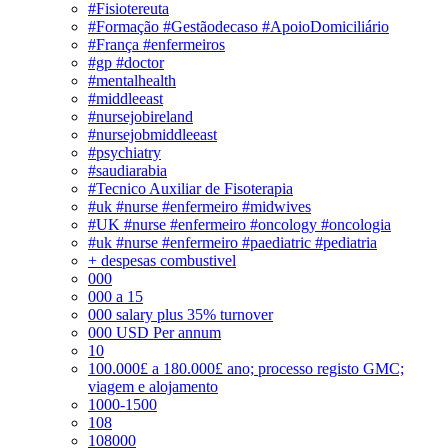
#Fisiotereuta
#Formação #Gestãodecaso #ApoioDomiciliário
#França #enfermeiros
#gp #doctor
#mentalhealth
#middleeast
#nursejobireland
#nursejobmiddleeast
#psychiatry
#saudiarabia
#Tecnico Auxiliar de Fisoterapia
#uk #nurse #enfermeiro #midwives
#UK #nurse #enfermeiro #oncology #oncologia
#uk #nurse #enfermeiro #paediatric #pediatria
+ despesas combustivel
000
000 a 15
000 salary plus 35% turnover
000 USD Per annum
10
100.000£ a 180.000£ ano; processo registo GMC;
viagem e alojamento
1000-1500
108
108000