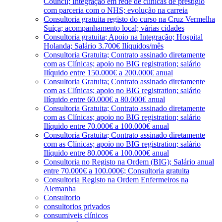
Council; Integração em rede de clínicas de prestígio
com parceria com o NHS; evolução na carreia
Consultoria gratuita registo do curso na Cruz Vermelha
Suíça; acompanhamento local; várias cidades
Consultoria gratuita; Apoio na Integração; Hospital
Holanda; Salário 3.700€ Ilíquidos/mês
Consultoria Gratuita; Contrato assinado diretamente
com as Clínicas; apoio no BIG registration; salário
Ilíquido entre 150.000€ a 200.000€ anual
Consultoria Gratuita; Contrato assinado diretamente
com as Clínicas; apoio no BIG registration; salário
Ilíquido entre 60.000€ a 80.000€ anual
Consultoria Gratuita; Contrato assinado diretamente
com as Clínicas; apoio no BIG registration; salário
Ilíquido entre 70.000€ a 100.000€ anual
Consultoria Gratuita; Contrato assinado diretamente
com as Clínicas; apoio no BIG registration; salário
Ilíquido entre 80.000€ a 100.000€ anual
Consultoria no Registo na Ordem (BIG); Salário anual
entre 70.000€ a 100.000€; Consultoria gratuita
Consultoria Registo na Ordem Enfermeiros na
Alemanha
Consultorio
consultorios privados
consumiveis clínicos