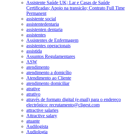
Assistente Saúde UK; Lar e Casas de Saúde
Certificadas; Apoio na transição; Contrato Full Time
Permanent
assistente social
assistentedentaria
assistenten dentaria
assistentes
Assistentes de Enfermagem
assistentes operacionais
assistida
Assuntos Regulamentares
ASW
atendimento
atendimento a domicílio
Atendimento ao Cliente
atendimento domiciliar
atrative
atrativo
através de formato digital (e-mail) para o endereço
electrónico: recrutamento@cligest.com
attractive salaries
Attractive salary
atuante
Audilogista
Audiologia