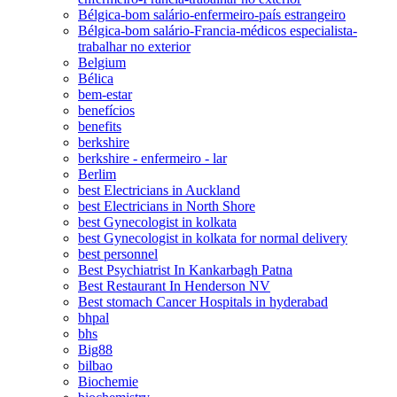
Bélgica-bom salário-enfermeiro-país estrangeiro
Bélgica-bom salário-Francia-médicos especialista-
trabalhar no exterior
Belgium
Bélica
bem-estar
benefícios
benefits
berkshire
berkshire - enfermeiro - lar
Berlim
best Electricians in Auckland
best Electricians in North Shore
best Gynecologist in kolkata
best Gynecologist in kolkata for normal delivery
best personnel
Best Psychiatrist In Kankarbagh Patna
Best Restaurant In Henderson NV
Best stomach Cancer Hospitals in hyderabad
bhpal
bhs
Big88
bilbao
Biochemie