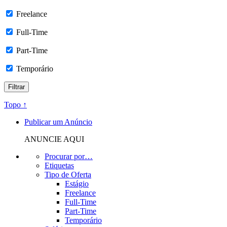
Freelance
Full-Time
Part-Time
Temporário
Topo ↑
Publicar um Anúncio
ANUNCIE AQUI
Procurar por…
Etiquetas
Tipo de Oferta
Estágio
Freelance
Full-Time
Part-Time
Temporário