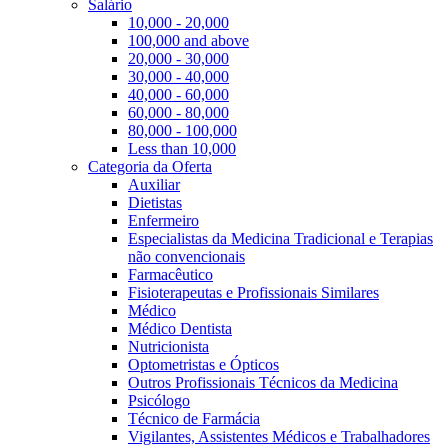
Salário
10,000 - 20,000
100,000 and above
20,000 - 30,000
30,000 - 40,000
40,000 - 60,000
60,000 - 80,000
80,000 - 100,000
Less than 10,000
Categoria da Oferta
Auxiliar
Dietistas
Enfermeiro
Especialistas da Medicina Tradicional e Terapias
não convencionais
Farmacêutico
Fisioterapeutas e Profissionais Similares
Médico
Médico Dentista
Nutricionista
Optometristas e Ópticos
Outros Profissionais Técnicos da Medicina
Psicólogo
Técnico de Farmácia
Vigilantes, Assistentes Médicos e Trabalhadores