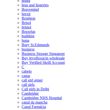
braga
bras and lingeries
Bravemind
brexit
Brighton
Brisol
bristol
Bruxelas
building
bupa
Bury St.Edmunds
business
Business Storage Singapore
Buy levofloxacin wholesale
Buy Verified Skrill Account
C
cabelo
cagas
call girl ajmer
call girls
Call girls in Delhi
Cambridge
Cambridge NHS Hospital
canal da mancha
Canal Farmácia