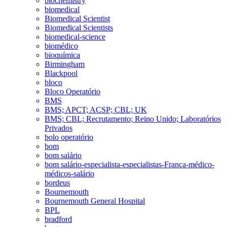
biochemistry
biomedical
Biomedical Scientist
Biomedical Scientists
biomedical-science
biomédico
bioquímica
Birmingham
Blackpool
bloco
Bloco Operatório
BMS
BMS; APCT; ACSP; CBL; UK
BMS; CBL; Recrutamento; Reino Unido; Laboratórios
Privados
bolo operatório
bom
bom salário
bom salário-especialista-especialistas-França-médico-
médicos-salário
bordeus
Bournemouth
Bournemouth General Hospital
BPL
bradford