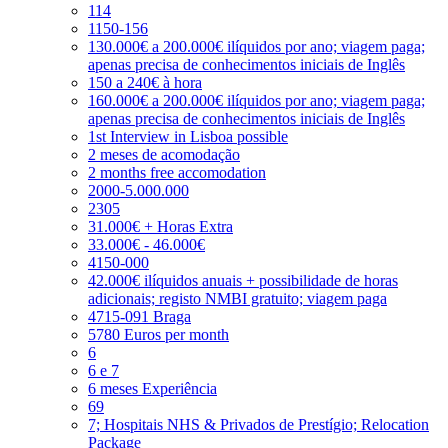
114
1150-156
130.000€ a 200.000€ ilíquidos por ano; viagem paga;
apenas precisa de conhecimentos iniciais de Inglês
150 a 240€ à hora
160.000€ a 200.000€ ilíquidos por ano; viagem paga;
apenas precisa de conhecimentos iniciais de Inglês
1st Interview in Lisboa possible
2 meses de acomodação
2 months free accomodation
2000-5.000.000
2305
31.000€ + Horas Extra
33.000€ - 46.000€
4150-000
42.000€ ilíquidos anuais + possibilidade de horas
adicionais; registo NMBI gratuito; viagem paga
4715-091 Braga
5780 Euros per month
6
6 e 7
6 meses Experiência
69
7; Hospitais NHS & Privados de Prestígio; Relocation
Package