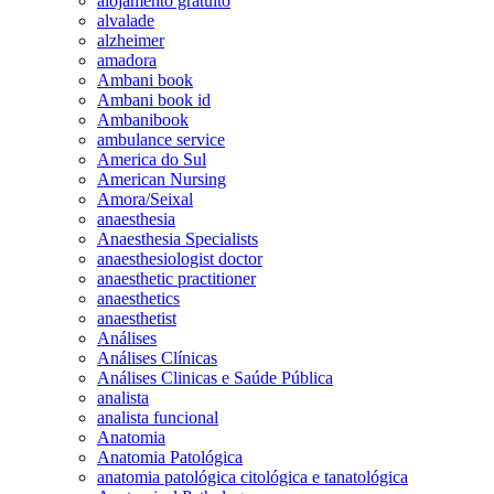
alojamento gratuito
alvalade
alzheimer
amadora
Ambani book
Ambani book id
Ambanibook
ambulance service
America do Sul
American Nursing
Amora/Seixal
anaesthesia
Anaesthesia Specialists
anaesthesiologist doctor
anaesthetic practitioner
anaesthetics
anaesthetist
Análises
Análises Clínicas
Análises Clinicas e Saúde Pública
analista
analista funcional
Anatomia
Anatomia Patológica
anatomia patológica citológica e tanatológica