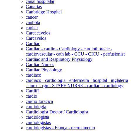
canal hospitalar
Canarias
Canbridge Hospital
cancer
canhota
capilar
Carcacavelos
Carcavelos
Cardiac
Cardiac - cardio - Cardiology - cardiothoracic -
cardiovascular - cath lab - CCU - CICU - perfusionist
Cardiac and Respiratory Physiology
Cardiac Nurses
Cardiac Physiology
cardiaco
cardiaco - cardiologia - enfermeira - hospital - inglaterra
- nurse - rgn - STAFF NURSE - cardiac - cardiology
Cardiff
cardio
cardio-toracica
cardiologia
Cardiologist Doctor / Cardiologist
cardiologista
cardiologistas
cardiologistas - França - recrutamento