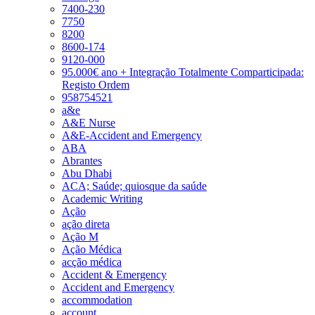
7400-230
7750
8200
8600-174
9120-000
95.000€ ano + Integração Totalmente Comparticipada:
Registo Ordem
958754521
a&e
A&E Nurse
A&E-Accident and Emergency
ABA
Abrantes
Abu Dhabi
ACA; Saúde; quiosque da saúde
Academic Writing
Ação
ação direta
Ação M
Ação Médica
acção médica
Accident & Emergency
Accident and Emergency
accommodation
account