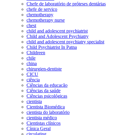
Chefe de laboratório de próteses dentárias
chefe de serviço
chemotherapy
chemotherapy nurse
chest
child and adolescent psychiatrist
Child and Adolescent Psychiatry
child and adolescent psychiatry specialist
Child Psychiatrist In Patna
Childreen
chile
china
chirurgien-dentiste
CICU
ciência
Ciências da educação
Ciências da saúde
Ciências psicológicas
cientista
Cientista Biomédica
cientista do laboratório
cientista médico
Cientistas clínicos
Cínica Geral
circulating