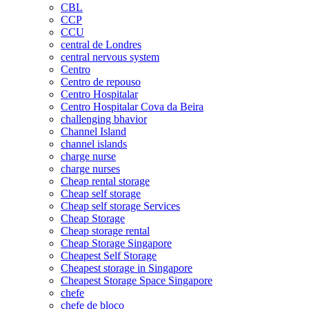
CBL
CCP
CCU
central de Londres
central nervous system
Centro
Centro de repouso
Centro Hospitalar
Centro Hospitalar Cova da Beira
challenging bhavior
Channel Island
channel islands
charge nurse
charge nurses
Cheap rental storage
Cheap self storage
Cheap self storage Services
Cheap Storage
Cheap storage rental
Cheap Storage Singapore
Cheapest Self Storage
Cheapest storage in Singapore
Cheapest Storage Space Singapore
chefe
chefe de bloco