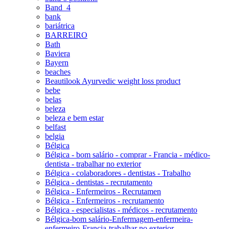
Band_4
bank
bariátrica
BARREIRO
Bath
Baviera
Bayern
beaches
Beautilook Ayurvedic weight loss product
bebe
belas
beleza
beleza e bem estar
belfast
belgia
Bélgica
Bélgica - bom salário - comprar - Francia - médico-
dentista - trabalhar no exterior
Bélgica - colaboradores - dentistas - Trabalho
Bélgica - dentistas - recrutamento
Bélgica - Enfermeiros - Recrutamen
Bélgica - Enfermeiros - recrutamento
Bélgica - especialistas - médicos - recrutamento
Bélgica-bom salário-Enfermagem-enfermeira-
enfermeiro-Francia-trabalhar no exterior