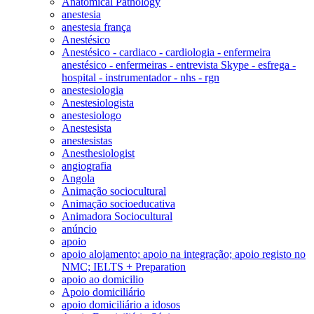
Anatomical Pathology
anestesia
anestesia frança
Anestésico
Anestésico - cardiaco - cardiologia - enfermeira
anestésico - enfermeiras - entrevista Skype - esfrega -
hospital - instrumentador - nhs - rgn
anestesiologia
Anestesiologista
anestesiologo
Anestesista
anestesistas
Anesthesiologist
angiografia
Angola
Animação sociocultural
Animação socioeducativa
Animadora Sociocultural
anúncio
apoio
apoio alojamento; apoio na integração; apoio registo no
NMC; IELTS + Preparation
apoio ao domicilio
Apoio domiciliário
apoio domiciliário a idosos