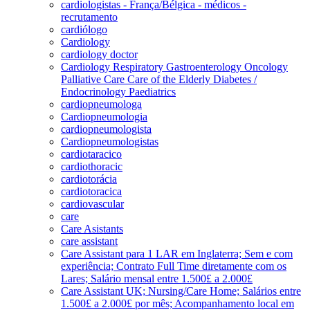
cardiologistas - França/Bélgica - médicos -
recrutamento
cardiólogo
Cardiology
cardiology doctor
Cardiology Respiratory Gastroenterology Oncology
Palliative Care Care of the Elderly Diabetes /
Endocrinology Paediatrics
cardiopneumologa
Cardiopneumologia
cardiopneumologista
Cardiopneumologistas
cardiotaracico
cardiothoracic
cardiotorácia
cardiotoracica
cardiovascular
care
Care Asistants
care assistant
Care Assistant para 1 LAR em Inglaterra; Sem e com
experiência; Contrato Full Time diretamente com os
Lares; Salário mensal entre 1.500£ a 2.000£
Care Assistant UK; Nursing/Care Home; Salários entre
1.500£ a 2.000£ por mês; Acompanhamento local em