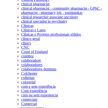
clinical pharmacist
clinical pharmacist - community pharmacist - GPhC -
pharmacist - pharmacy job - vaistininkas
clinical researcher associate oncology
clinical specialist in psychiatry
Clínicas
Clínicas e Lares
Clínicas e Projetos profissionais sólidos
clínico geral
clinics
CNC
Coast of England
coimbra
colaboradore
colaboradores
colaboradores dentistas
Colchester
colheitas
colorretal
com e sem experiência
Com experiência
com ou sem experiencia
comerciais
Comercial