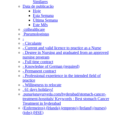
Similares
Data de publicação
Hoje
Esta Semana
Última Semana
Este Mês
‎ cplhealthcare‬
Pneumologistas
-
- Circulante
- Current and valid licence to practice as a Nurse
- Degree in Nursing and graduated from an approved
nursing program
- Full time contract
- Knowledge of German (required)
- Permanent contract
- Professional experience in the intended field of
practice
- Willingness to relocate
. 61 days holidays!
.punarjanayurveda.com/hyderabad/stomach-cancer-
treatment-hospitals/ Keywords : Best stomach Cancer
Treatment in hyderabad
(Enfermeiros) (Irlanda) (emprego) (Ireland) (nurses)
(jobs) (HSE)