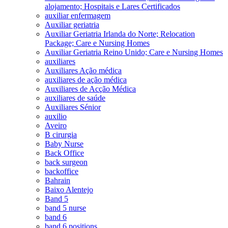
alojamento; Hospitais e Lares Certificados
auxiliar enfermagem
Auxiliar geriatria
Auxiliar Geriatria Irlanda do Norte; Relocation
Package; Care e Nursing Homes
Auxiliar Geriatria Reino Unido; Care e Nursing Homes
auxiliares
Auxiliares Ação médica
auxiliares de ação médica
Auxiliares de Acção Médica
auxiliares de saúde
Auxiliares Sénior
auxilio
Aveiro
B cirurgia
Baby Nurse
Back Office
back surgeon
backoffice
Bahrain
Baixo Alentejo
Band 5
band 5 nurse
band 6
band 6 positions