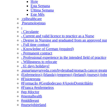
Hoje
Esta Semana
Última Semana
Este Mês
‎ cplhealthcare‬
Pneumologistas
-
- Circulante
- Current and valid licence to practice as a Nurse
- Degree in Nursing and graduated from an approved nu
- Full time contract
- Knowledge of German (required)
- Permanent contract
- Professional experience in the intended field of practice
- Willingness to relocate
. 61 days holidays!
.punarjanayurveda.com/hyderabad/stomach-cancer-treatm
(Enfermeiros) (Irlanda) (emprego) (Ireland) (nurses) (jo
#Fisiotereuta
#Formação #Gestãodecaso #ApoioDomiciliário
#França #enfermeiros
#gp #doctor
#mentalhealth
#middleeast
#nursejobireland