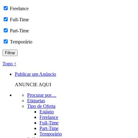
Freelance
Full-Time
Part-Time
Temporário
Topo ↑
Publicar um Anúncio
ANUNCIE AQUI
Procurar por…
Etiquetas
Tipo de Oferta
Estágio
Freelance
Full-Time
Part-Time
Temporário