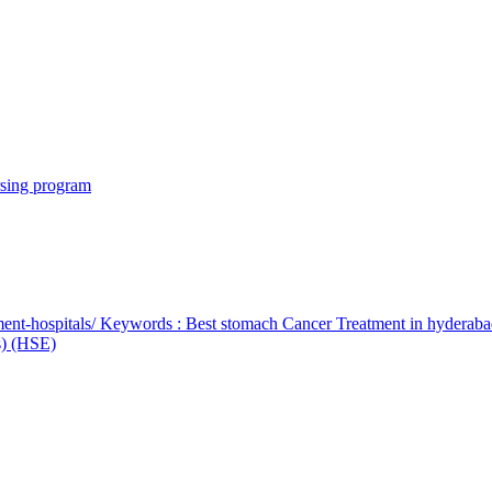
rsing program
ent-hospitals/ Keywords : Best stomach Cancer Treatment in hyderab
bs) (HSE)