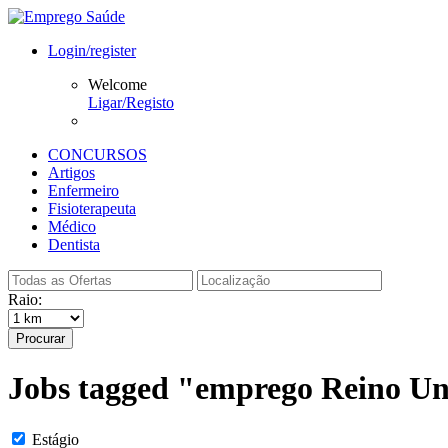
Login/register
Welcome
Ligar/Registo
CONCURSOS
Artigos
Enfermeiro
Fisioterapeuta
Médico
Dentista
Raio:
Procurar
Jobs tagged "emprego Reino U
Estágio