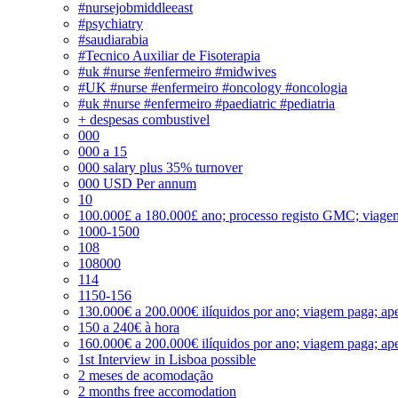
#nursejobmiddleeast
#psychiatry
#saudiarabia
#Tecnico Auxiliar de Fisoterapia
#uk #nurse #enfermeiro #midwives
#UK #nurse #enfermeiro #oncology #oncologia
#uk #nurse #enfermeiro #paediatric #pediatria
+ despesas combustivel
000
000 a 15
000 salary plus 35% turnover
000 USD Per annum
10
100.000£ a 180.000£ ano; processo registo GMC; viage
1000-1500
108
108000
114
1150-156
130.000€ a 200.000€ ilíquidos por ano; viagem paga; ape
150 a 240€ à hora
160.000€ a 200.000€ ilíquidos por ano; viagem paga; ape
1st Interview in Lisboa possible
2 meses de acomodação
2 months free accomodation