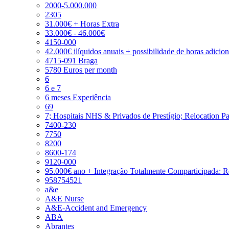
2000-5.000.000
2305
31.000€ + Horas Extra
33.000€ - 46.000€
4150-000
42.000€ ilíquidos anuais + possibilidade de horas adicio
4715-091 Braga
5780 Euros per month
6
6 e 7
6 meses Experiência
69
7; Hospitais NHS & Privados de Prestígio; Relocation P
7400-230
7750
8200
8600-174
9120-000
95.000€ ano + Integração Totalmente Comparticipada: 
958754521
a&e
A&E Nurse
A&E-Accident and Emergency
ABA
Abrantes