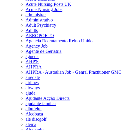
Acute Nursing Posts UK
Acute-Nursing-Jobs
administrar
Administrativo
Adult Psychiatry
Adults
AEROPORTO
Agencia Recrutamento Reino Unido
Agency Job
Agente de Geriatria
águeda
AHP'S
AHPRA
AHPRA - Australian Job - Genral Practitioner GMC
airedale
airlines
airways
ajuda
Ajudante Acção Directa
ajudante familiar
albufeira
Alcobaça
ale discgolf
alemã
Alemanha