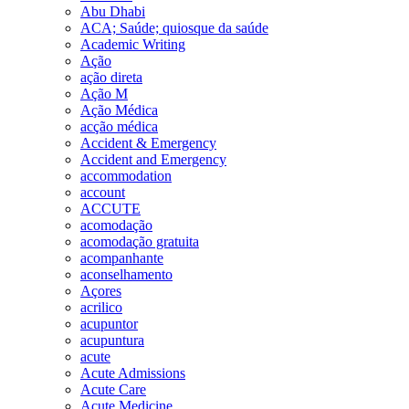
Abu Dhabi
ACA; Saúde; quiosque da saúde
Academic Writing
Ação
ação direta
Ação M
Ação Médica
acção médica
Accident & Emergency
Accident and Emergency
accommodation
account
ACCUTE
acomodação
acomodação gratuita
acompanhante
aconselhamento
Açores
acrilico
acupuntor
acupuntura
acute
Acute Admissions
Acute Care
Acute Medicine