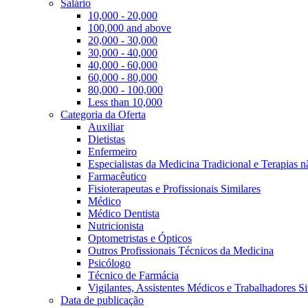
Salário
10,000 - 20,000
100,000 and above
20,000 - 30,000
30,000 - 40,000
40,000 - 60,000
60,000 - 80,000
80,000 - 100,000
Less than 10,000
Categoria da Oferta
Auxiliar
Dietistas
Enfermeiro
Especialistas da Medicina Tradicional e Terapias 
Farmacêutico
Fisioterapeutas e Profissionais Similares
Médico
Médico Dentista
Nutricionista
Optometristas e Ópticos
Outros Profissionais Técnicos da Medicina
Psicólogo
Técnico de Farmácia
Vigilantes, Assistentes Médicos e Trabalhadores Si
Data de publicação