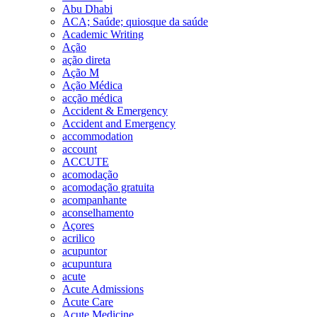
Abu Dhabi
ACA; Saúde; quiosque da saúde
Academic Writing
Ação
ação direta
Ação M
Ação Médica
acção médica
Accident & Emergency
Accident and Emergency
accommodation
account
ACCUTE
acomodação
acomodação gratuita
acompanhante
aconselhamento
Açores
acrilico
acupuntor
acupuntura
acute
Acute Admissions
Acute Care
Acute Medicine