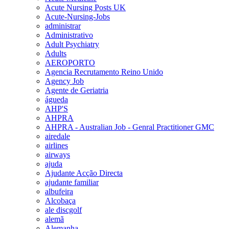
Acute Nursing Posts UK
Acute-Nursing-Jobs
administrar
Administrativo
Adult Psychiatry
Adults
AEROPORTO
Agencia Recrutamento Reino Unido
Agency Job
Agente de Geriatria
águeda
AHP'S
AHPRA
AHPRA - Australian Job - Genral Practitioner GMC
airedale
airlines
airways
ajuda
Ajudante Acção Directa
ajudante familiar
albufeira
Alcobaça
ale discgolf
alemã
Alemanha