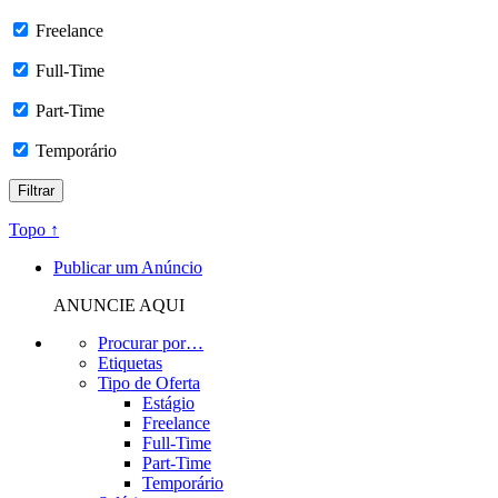
Freelance
Full-Time
Part-Time
Temporário
Topo ↑
Publicar um Anúncio
ANUNCIE AQUI
Procurar por…
Etiquetas
Tipo de Oferta
Estágio
Freelance
Full-Time
Part-Time
Temporário