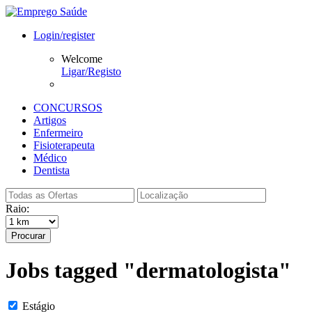
Login/register
Welcome
Ligar/Registo
CONCURSOS
Artigos
Enfermeiro
Fisioterapeuta
Médico
Dentista
Raio:
Procurar
Jobs tagged "dermatologista"
Estágio