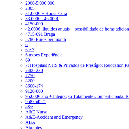
2000-5.000.000
2305
31.000€ + Horas Extra
33.000€ - 46.000€
4150-000
42.000€ ilíquidos anuais + possibilidade de horas adicio
4715-091 Braga
5780 Euros per month
6
6 e 7
6 meses Experiência
69
7; Hospitais NHS & Privados de Prestígio; Relocation P
7400-230
7750
8200
8600-174
9120-000
95.000€ ano + Integração Totalmente Comparticipada: 
958754521
a&e
A&E Nurse
A&E-Accident and Emergency
ABA
Abrantes