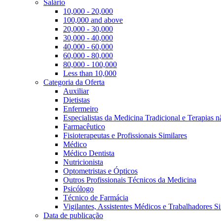
Salário
10,000 - 20,000
100,000 and above
20,000 - 30,000
30,000 - 40,000
40,000 - 60,000
60,000 - 80,000
80,000 - 100,000
Less than 10,000
Categoria da Oferta
Auxiliar
Dietistas
Enfermeiro
Especialistas da Medicina Tradicional e Terapias 
Farmacêutico
Fisioterapeutas e Profissionais Similares
Médico
Médico Dentista
Nutricionista
Optometristas e Ópticos
Outros Profissionais Técnicos da Medicina
Psicólogo
Técnico de Farmácia
Vigilantes, Assistentes Médicos e Trabalhadores Si
Data de publicação