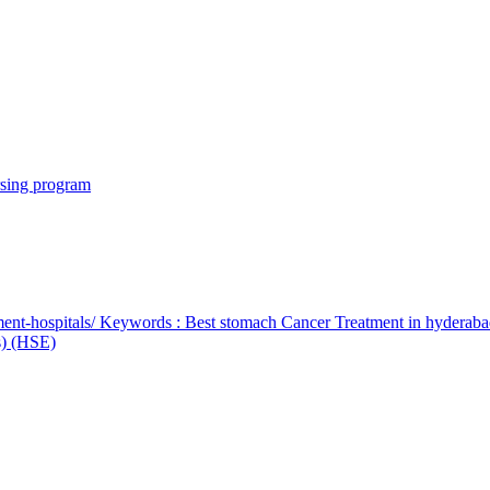
rsing program
ent-hospitals/ Keywords : Best stomach Cancer Treatment in hyderab
bs) (HSE)