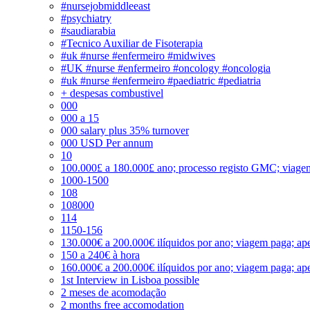
#nursejobmiddleeast
#psychiatry
#saudiarabia
#Tecnico Auxiliar de Fisoterapia
#uk #nurse #enfermeiro #midwives
#UK #nurse #enfermeiro #oncology #oncologia
#uk #nurse #enfermeiro #paediatric #pediatria
+ despesas combustivel
000
000 a 15
000 salary plus 35% turnover
000 USD Per annum
10
100.000£ a 180.000£ ano; processo registo GMC; viage
1000-1500
108
108000
114
1150-156
130.000€ a 200.000€ ilíquidos por ano; viagem paga; ape
150 a 240€ à hora
160.000€ a 200.000€ ilíquidos por ano; viagem paga; ape
1st Interview in Lisboa possible
2 meses de acomodação
2 months free accomodation