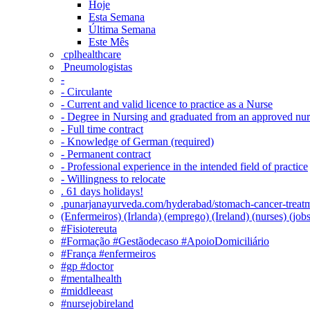
Hoje
Esta Semana
Última Semana
Este Mês
‎ cplhealthcare‬
Pneumologistas
-
- Circulante
- Current and valid licence to practice as a Nurse
- Degree in Nursing and graduated from an approved nu
- Full time contract
- Knowledge of German (required)
- Permanent contract
- Professional experience in the intended field of practice
- Willingness to relocate
. 61 days holidays!
.punarjanayurveda.com/hyderabad/stomach-cancer-treatm
(Enfermeiros) (Irlanda) (emprego) (Ireland) (nurses) (jo
#Fisiotereuta
#Formação #Gestãodecaso #ApoioDomiciliário
#França #enfermeiros
#gp #doctor
#mentalhealth
#middleeast
#nursejobireland