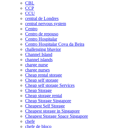
CBL
CCP
CCU
central de Londres
central nervous system
Centro
Centro de repouso
Centro Hospitalar
Centro Hospitalar Cova da Beira
challenging bhavior
Channel Island
channel islands
charge nurse
charge nurses
Cheap rental storage
Cheap self storage
Cheap self storage Services
Cheap Storage
Cheap storage rental
Cheap Storage Singapore
Cheapest Self Storage
Cheapest storage in Singapore
Cheapest Storage Space Singapore
chefe
chefe de bloco