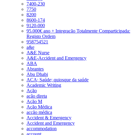
7400-230
7750
8200
8600-174
9120-000
95.000€ ano + Integração Totalmente Comparticipada:
Registo Ordem
958754521
a&e
A&E Nurse
A&E-Accident and Emergency
ABA
Abrantes
Abu Dhabi
ACA; Saúde; quiosque da saúde
Academic Writing
Ação
ação direta
Ação M
Ação Médica
acção médica
Accident & Emergency
Accident and Emergency
accommodation
account