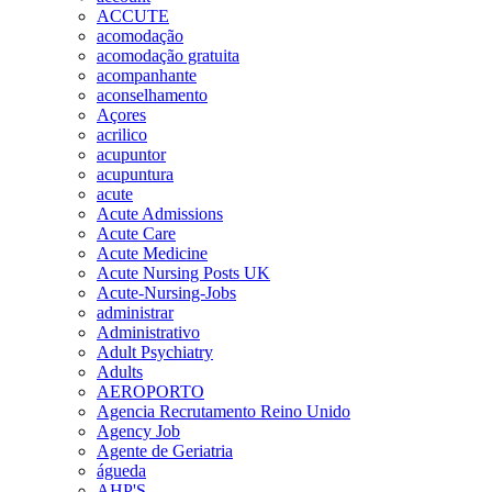
ACCUTE
acomodação
acomodação gratuita
acompanhante
aconselhamento
Açores
acrilico
acupuntor
acupuntura
acute
Acute Admissions
Acute Care
Acute Medicine
Acute Nursing Posts UK
Acute-Nursing-Jobs
administrar
Administrativo
Adult Psychiatry
Adults
AEROPORTO
Agencia Recrutamento Reino Unido
Agency Job
Agente de Geriatria
águeda
AHP'S