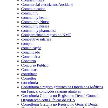
Comissionistas
Commercial electricians Auckland
Communication
community
community health
Community Nurse
community nurses
community pharmacist
Comparticipado registo no NMC
competitive salaries
comprar
comunicação
comunidade
Comunitária
Concurso
Concurso Público
Concursos
consultant
Consultor
consultoria
Consultoria e registo gratuitos na Ordem dos Médicos
em França; condições salariais atrativas
Consultoria Gratuita no Registo no Dental Council;
Organização com Clínicas do NHS
Consultoria Gratuita no Registo no General Dental