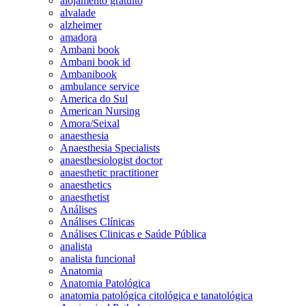
alojamento gratuito
alvalade
alzheimer
amadora
Ambani book
Ambani book id
Ambanibook
ambulance service
America do Sul
American Nursing
Amora/Seixal
anaesthesia
Anaesthesia Specialists
anaesthesiologist doctor
anaesthetic practitioner
anaesthetics
anaesthetist
Análises
Análises Clínicas
Análises Clinicas e Saúde Pública
analista
analista funcional
Anatomia
Anatomia Patológica
anatomia patológica citológica e tanatológica