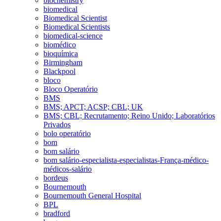
biochemistry
biomedical
Biomedical Scientist
Biomedical Scientists
biomedical-science
biomédico
bioquímica
Birmingham
Blackpool
bloco
Bloco Operatório
BMS
BMS; APCT; ACSP; CBL; UK
BMS; CBL; Recrutamento; Reino Unido; Laboratórios
Privados
bolo operatório
bom
bom salário
bom salário-especialista-especialistas-França-médico-
médicos-salário
bordeus
Bournemouth
Bournemouth General Hospital
BPL
bradford