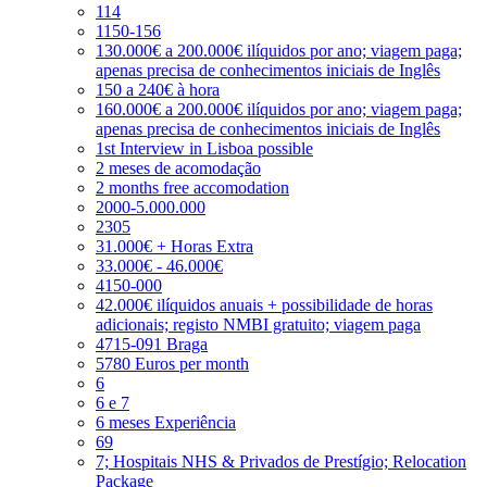
114
1150-156
130.000€ a 200.000€ ilíquidos por ano; viagem paga;
apenas precisa de conhecimentos iniciais de Inglês
150 a 240€ à hora
160.000€ a 200.000€ ilíquidos por ano; viagem paga;
apenas precisa de conhecimentos iniciais de Inglês
1st Interview in Lisboa possible
2 meses de acomodação
2 months free accomodation
2000-5.000.000
2305
31.000€ + Horas Extra
33.000€ - 46.000€
4150-000
42.000€ ilíquidos anuais + possibilidade de horas
adicionais; registo NMBI gratuito; viagem paga
4715-091 Braga
5780 Euros per month
6
6 e 7
6 meses Experiência
69
7; Hospitais NHS & Privados de Prestígio; Relocation
Package