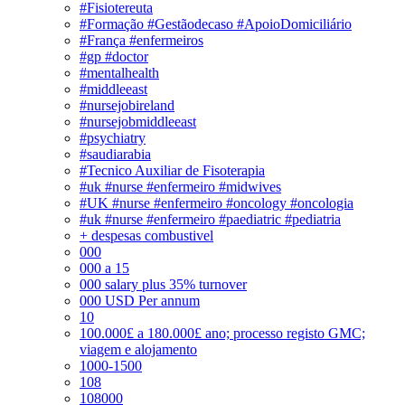
#Fisiotereuta
#Formação #Gestãodecaso #ApoioDomiciliário
#França #enfermeiros
#gp #doctor
#mentalhealth
#middleeast
#nursejobireland
#nursejobmiddleeast
#psychiatry
#saudiarabia
#Tecnico Auxiliar de Fisoterapia
#uk #nurse #enfermeiro #midwives
#UK #nurse #enfermeiro #oncology #oncologia
#uk #nurse #enfermeiro #paediatric #pediatria
+ despesas combustivel
000
000 a 15
000 salary plus 35% turnover
000 USD Per annum
10
100.000£ a 180.000£ ano; processo registo GMC;
viagem e alojamento
1000-1500
108
108000