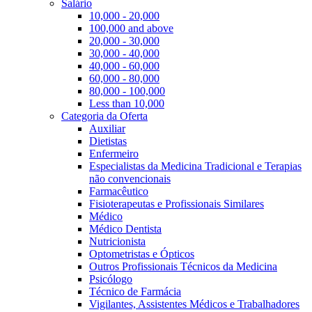
Salário
10,000 - 20,000
100,000 and above
20,000 - 30,000
30,000 - 40,000
40,000 - 60,000
60,000 - 80,000
80,000 - 100,000
Less than 10,000
Categoria da Oferta
Auxiliar
Dietistas
Enfermeiro
Especialistas da Medicina Tradicional e Terapias
não convencionais
Farmacêutico
Fisioterapeutas e Profissionais Similares
Médico
Médico Dentista
Nutricionista
Optometristas e Ópticos
Outros Profissionais Técnicos da Medicina
Psicólogo
Técnico de Farmácia
Vigilantes, Assistentes Médicos e Trabalhadores