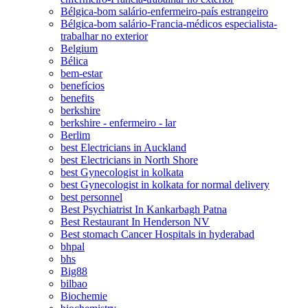
Bélgica-bom salário-enfermeiro-país estrangeiro
Bélgica-bom salário-Francia-médicos especialista-
trabalhar no exterior
Belgium
Bélica
bem-estar
benefícios
benefits
berkshire
berkshire - enfermeiro - lar
Berlim
best Electricians in Auckland
best Electricians in North Shore
best Gynecologist in kolkata
best Gynecologist in kolkata for normal delivery
best personnel
Best Psychiatrist In Kankarbagh Patna
Best Restaurant In Henderson NV
Best stomach Cancer Hospitals in hyderabad
bhpal
bhs
Big88
bilbao
Biochemie