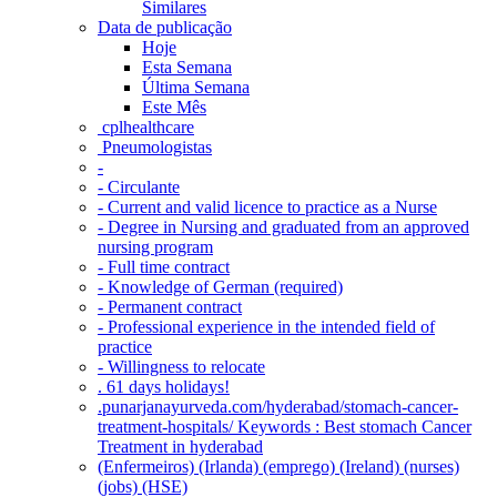
Similares
Data de publicação
Hoje
Esta Semana
Última Semana
Este Mês
‎ cplhealthcare‬
Pneumologistas
-
- Circulante
- Current and valid licence to practice as a Nurse
- Degree in Nursing and graduated from an approved
nursing program
- Full time contract
- Knowledge of German (required)
- Permanent contract
- Professional experience in the intended field of
practice
- Willingness to relocate
. 61 days holidays!
.punarjanayurveda.com/hyderabad/stomach-cancer-
treatment-hospitals/ Keywords : Best stomach Cancer
Treatment in hyderabad
(Enfermeiros) (Irlanda) (emprego) (Ireland) (nurses)
(jobs) (HSE)