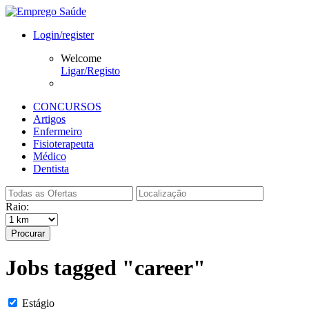
Login/register
Welcome
Ligar/Registo
CONCURSOS
Artigos
Enfermeiro
Fisioterapeuta
Médico
Dentista
Raio:
Procurar
Jobs tagged "career"
Estágio