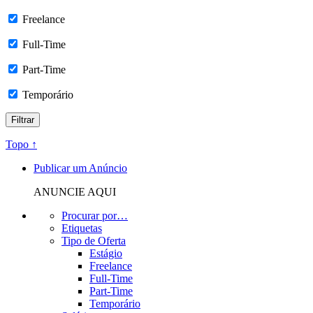
Freelance
Full-Time
Part-Time
Temporário
Topo ↑
Publicar um Anúncio
ANUNCIE AQUI
Procurar por…
Etiquetas
Tipo de Oferta
Estágio
Freelance
Full-Time
Part-Time
Temporário