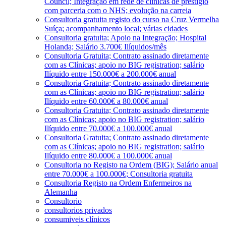
Council; Integração em rede de clínicas de prestígio
com parceria com o NHS; evolução na carreia
Consultoria gratuita registo do curso na Cruz Vermelha
Suíça; acompanhamento local; várias cidades
Consultoria gratuita; Apoio na Integração; Hospital
Holanda; Salário 3.700€ Ilíquidos/mês
Consultoria Gratuita; Contrato assinado diretamente
com as Clínicas; apoio no BIG registration; salário
Ilíquido entre 150.000€ a 200.000€ anual
Consultoria Gratuita; Contrato assinado diretamente
com as Clínicas; apoio no BIG registration; salário
Ilíquido entre 60.000€ a 80.000€ anual
Consultoria Gratuita; Contrato assinado diretamente
com as Clínicas; apoio no BIG registration; salário
Ilíquido entre 70.000€ a 100.000€ anual
Consultoria Gratuita; Contrato assinado diretamente
com as Clínicas; apoio no BIG registration; salário
Ilíquido entre 80.000€ a 100.000€ anual
Consultoria no Registo na Ordem (BIG); Salário anual
entre 70.000€ a 100.000€; Consultoria gratuita
Consultoria Registo na Ordem Enfermeiros na
Alemanha
Consultorio
consultorios privados
consumiveis clínicos