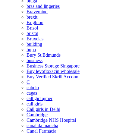
braga
bras and lingeries
Bravemind
brexit
Brighton
Brisol
bristol
Bruxelas
building
bupa
Bury St.Edmunds
business
Business Storage Singapore
Buy levofloxacin wholesale
Buy Verified Skrill Account
C
cabelo
cagas
call girl ajmer
call girls
Call girls in Delhi
Cambridge
Cambridge NHS Hospital
canal da mancha
Canal Farmácia