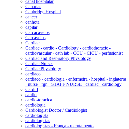
canal hospitalar
Canarias
Canbridge Hospital
cancer
canhota
capilar
Carcacavelos
Carcavelos
Cardiac
Cardiac - cardio - Cardiology - cardiothoracic -
cardiovascular - cath lab - CCU - CICU - perfusionist
Cardiac and Respiratory Physiology
Cardiac Nurses
Cardiac Physiology
cardiaco
cardiaco - cardiologia - enfermeira - hospital - inglaterra
- nurse - rgn - STAFF NURSE - cardiac - cardiology
Cardiff
cardio
cardio-toracica
cardiologia
Cardiologist Doctor / Cardiologist
cardiologista
cardiologistas
cardiologistas - França - recrutamento