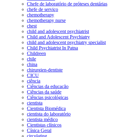
Chefe de laboratório de próteses dentárias
chefe de serviço
chemotherapy
chemotherapy nurse
chest
child and adolescent psychiatrist
Child and Adolescent Psychiatry
child and adolescent psychiatry specialist
Child Psychiatrist In Patna
Childreen
chile
china
chirurgien-dentiste
CICU
ciência
Ciências da educação
Ciências da saúde
Ciências psicológicas
cientista
Cientista Biomédica
cientista do laboratório
cientista médico
Cientistas clínicos
Cínica Geral
circulating