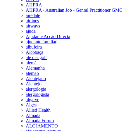
AHPRA
AHPRA - Australian Job - Genral Practitioner GMC
airedale
airlines
airways
ajuda
Ajudante Acção Directa
ajudante familiar
albufeira
Alcobaça
ale discgolf
alemã
Alemanha
alemão
Alentejano
Alentejo
alergologia
alergologista
algarve
Algés
Allied Health
Almada
Almada Forum
ALOJAMENTO