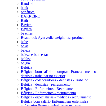
Band_4
bank
bariátrica
BARREIRO
Bath
Baviera
Bayern
beaches
Beautilook Ayurvedic weight loss product
bebe
belas
beleza
beleza e bem estar
belfast
belgia
Bélgica
Bélgica - bom salário - comprar - Francia - médico-
dentista - trabalhar no exterior
Bélgica - colaboradores - dentistas - Trabalho
Bélgica - dentistas - recrutamento
Bélgica - Enfermeiros - Recrutamen
Bélgica - Enfermeiros - recrutamento
Bélgica - especialistas - médicos - recrutamento
Bélgica-bom salário-Enfermagem-enfermeira-
enfermeiro-Francia-trabalhar no exterior