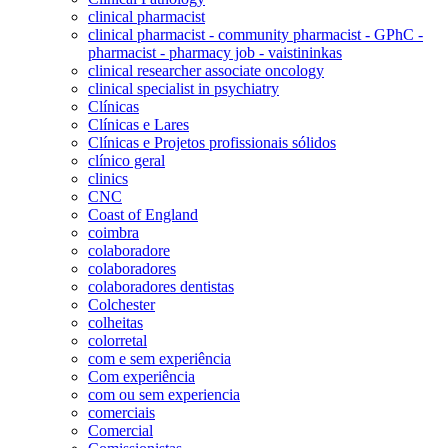
clinical pharmacist
clinical pharmacist - community pharmacist - GPhC -
pharmacist - pharmacy job - vaistininkas
clinical researcher associate oncology
clinical specialist in psychiatry
Clínicas
Clínicas e Lares
Clínicas e Projetos profissionais sólidos
clínico geral
clinics
CNC
Coast of England
coimbra
colaboradore
colaboradores
colaboradores dentistas
Colchester
colheitas
colorretal
com e sem experiência
Com experiência
com ou sem experiencia
comerciais
Comercial