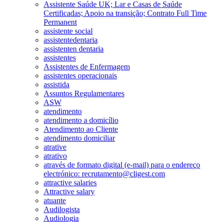
Assistente Saúde UK; Lar e Casas de Saúde
Certificadas; Apoio na transição; Contrato Full Time
Permanent
assistente social
assistentedentaria
assistenten dentaria
assistentes
Assistentes de Enfermagem
assistentes operacionais
assistida
Assuntos Regulamentares
ASW
atendimento
atendimento a domicílio
Atendimento ao Cliente
atendimento domiciliar
atrative
atrativo
através de formato digital (e-mail) para o endereço
electrónico: recrutamento@cligest.com
attractive salaries
Attractive salary
atuante
Audilogista
Audiologia