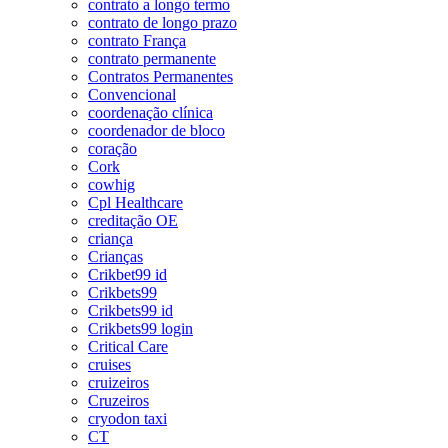
contrato a longo termo
contrato de longo prazo
contrato França
contrato permanente
Contratos Permanentes
Convencional
coordenação clínica
coordenador de bloco
coração
Cork
cowhig
Cpl Healthcare
creditação OE
criança
Crianças
Crikbet99 id
Crikbets99
Crikbets99 id
Crikbets99 login
Critical Care
cruises
cruizeiros
Cruzeiros
cryodon taxi
CT