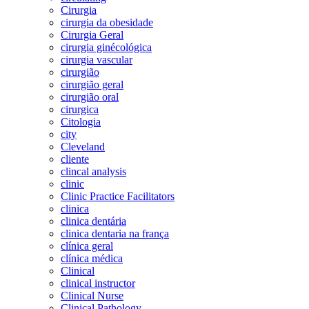
Cirurgia
cirurgia da obesidade
Cirurgia Geral
cirurgia ginécológica
cirurgia vascular
cirurgião
cirurgião geral
cirurgião oral
cirurgica
Citologia
city
Cleveland
cliente
clincal analysis
clinic
Clinic Practice Facilitators
clinica
clinica dentária
clinica dentaria na frança
clínica geral
clínica médica
Clinical
clinical instructor
Clinical Nurse
Clinical Pathology