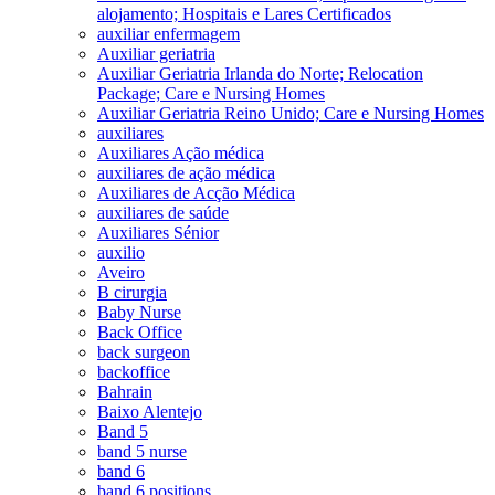
alojamento; Hospitais e Lares Certificados
auxiliar enfermagem
Auxiliar geriatria
Auxiliar Geriatria Irlanda do Norte; Relocation
Package; Care e Nursing Homes
Auxiliar Geriatria Reino Unido; Care e Nursing Homes
auxiliares
Auxiliares Ação médica
auxiliares de ação médica
Auxiliares de Acção Médica
auxiliares de saúde
Auxiliares Sénior
auxilio
Aveiro
B cirurgia
Baby Nurse
Back Office
back surgeon
backoffice
Bahrain
Baixo Alentejo
Band 5
band 5 nurse
band 6
band 6 positions