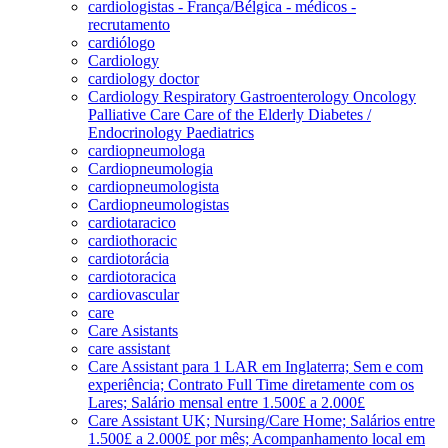
cardiologistas - França/Bélgica - médicos -
recrutamento
cardiólogo
Cardiology
cardiology doctor
Cardiology Respiratory Gastroenterology Oncology
Palliative Care Care of the Elderly Diabetes /
Endocrinology Paediatrics
cardiopneumologa
Cardiopneumologia
cardiopneumologista
Cardiopneumologistas
cardiotaracico
cardiothoracic
cardiotorácia
cardiotoracica
cardiovascular
care
Care Asistants
care assistant
Care Assistant para 1 LAR em Inglaterra; Sem e com
experiência; Contrato Full Time diretamente com os
Lares; Salário mensal entre 1.500£ a 2.000£
Care Assistant UK; Nursing/Care Home; Salários entre
1.500£ a 2.000£ por mês; Acompanhamento local em