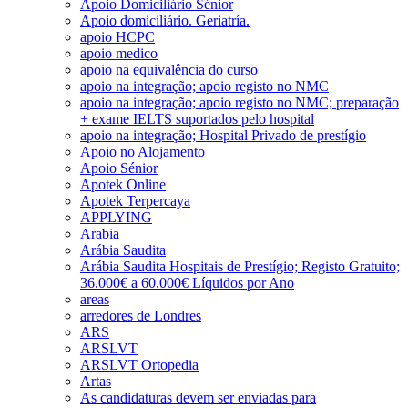
Apoio Domiciliário Sénior
Apoio domiciliário. Geriatría.
apoio HCPC
apoio medico
apoio na equivalência do curso
apoio na integração; apoio registo no NMC
apoio na integração; apoio registo no NMC; preparação
+ exame IELTS suportados pelo hospital
apoio na integração; Hospital Privado de prestígio
Apoio no Alojamento
Apoio Sénior
Apotek Online
Apotek Terpercaya
APPLYING
Arabia
Arábia Saudita
Arábia Saudita Hospitais de Prestígio; Registo Gratuito;
36.000€ a 60.000€ Líquidos por Ano
areas
arredores de Londres
ARS
ARSLVT
ARSLVT Ortopedia
Artas
As candidaturas devem ser enviadas para