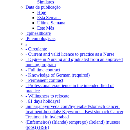
Similares
Data de publicação
Hoje
Esta Semana
Última Semana
Este Mês
‎ cplhealthcare‬
Pneumologistas
-
- Circulante
- Current and valid licence to practice as a Nurse
- Degree in Nursing and graduated from an approved
nursing program
- Full time contract
- Knowledge of German (required)
- Permanent contract
- Professional experience in the intended field of
practice
- Willingness to relocate
. 61 days holidays!
.punarjanayurveda.com/hyderabad/stomach-cancer-
treatment-hospitals/ Keywords : Best stomach Cancer
Treatment in hyderabad
(Enfermeiros) (Irlanda) (emprego) (Ireland) (nurses)
(jobs) (HSE)