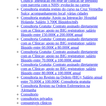
Council; Integração em rede de clínicas de prestígio
com parceria com o NHS; evolução na carreia
Consultoria gratuita registo do curso na Cruz Vermelha
Suíça; acompanhamento local; várias cidades
Consultoria gratuita; Apoio na Integração; Hospital
Holanda; Salário 3.700€ Ilíquidos/mês
Consultoria Gratuita; Contrato assinado diretamente
com as Clínicas; apoio no BIG registration; salário
Ilíquido entre 150.000€ a 200.000€ anual
Consultoria Gratuita; Contrato assinado diretamente
com as Clínicas; apoio no BIG registration; salário
Ilíquido entre 60.000€ a 80.000€ anual
Consultoria Gratuita; Contrato assinado diretamente
com as Clínicas; apoio no BIG registration; salário
Ilíquido entre 70.000€ a 100.000€ anual
Consultoria Gratuita; Contrato assinado diretamente
com as Clínicas; apoio no BIG registration; salário
Ilíquido entre 80.000€ a 100.000€ anual
Consultoria no Registo na Ordem (BIG); Salário anual
entre 70.000€ a 100.000€; Consultoria gratuita
Consultoria Registo na Ordem Enfermeiros na
Alemanha
Consultorio
consultorios privados
consumiveis clínicos