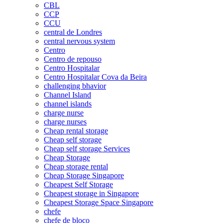
CBL
CCP
CCU
central de Londres
central nervous system
Centro
Centro de repouso
Centro Hospitalar
Centro Hospitalar Cova da Beira
challenging bhavior
Channel Island
channel islands
charge nurse
charge nurses
Cheap rental storage
Cheap self storage
Cheap self storage Services
Cheap Storage
Cheap storage rental
Cheap Storage Singapore
Cheapest Self Storage
Cheapest storage in Singapore
Cheapest Storage Space Singapore
chefe
chefe de bloco