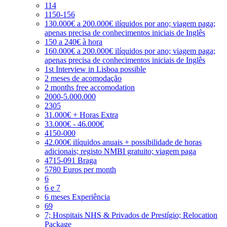
114
1150-156
130.000€ a 200.000€ ilíquidos por ano; viagem paga;
apenas precisa de conhecimentos iniciais de Inglês
150 a 240€ à hora
160.000€ a 200.000€ ilíquidos por ano; viagem paga;
apenas precisa de conhecimentos iniciais de Inglês
1st Interview in Lisboa possible
2 meses de acomodação
2 months free accomodation
2000-5.000.000
2305
31.000€ + Horas Extra
33.000€ - 46.000€
4150-000
42.000€ ilíquidos anuais + possibilidade de horas
adicionais; registo NMBI gratuito; viagem paga
4715-091 Braga
5780 Euros per month
6
6 e 7
6 meses Experiência
69
7; Hospitais NHS & Privados de Prestígio; Relocation
Package