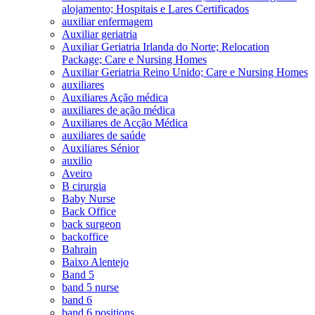
alojamento; Hospitais e Lares Certificados
auxiliar enfermagem
Auxiliar geriatria
Auxiliar Geriatria Irlanda do Norte; Relocation
Package; Care e Nursing Homes
Auxiliar Geriatria Reino Unido; Care e Nursing Homes
auxiliares
Auxiliares Ação médica
auxiliares de ação médica
Auxiliares de Acção Médica
auxiliares de saúde
Auxiliares Sénior
auxilio
Aveiro
B cirurgia
Baby Nurse
Back Office
back surgeon
backoffice
Bahrain
Baixo Alentejo
Band 5
band 5 nurse
band 6
band 6 positions