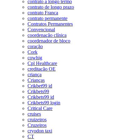
contrato a longo termo
contrato de longo prazo
contrato França
contrato permanente
Contratos Permanentes
Convencional
coordenação clínica
coordenador de bloco
coração
Cork
cowhig
Cpl Healthcare
creditação OE
criança
Crianças
Crikbet99 id
Crikbets99
Crikbets99 id
Crikbets99 login
Critical Care
cruises
cruizeiros
Cruzeiros
cryodon taxi
CT