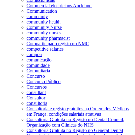
Comissionistas
Commercial electricians Auckland
Communication
community
community health
Community Nurse
community nurses
community pharmacist
Comparticipado registo no NMC
competitive salaries
comprar
comunicação
comunidade
Comunitária
Concurso
Concurso Público
Concursos
consultant
Consultor
consultoria
Consultoria e registo gratuitos na Ordem dos Médicos
em França; condições salariais atrativas
Consultoria Gratuita no Registo no Dental Council;
Organização com Clínicas do NHS
Consultoria Gratuita no Registo no General Dental