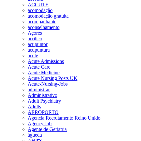
ACCUTE
acomodação
acomodação gratuita
acompanhante
aconselhamento
Açores
acrilico
acupuntor
acupuntura
acute
Acute Admissions
Acute Care
Acute Medicine
Acute Nursing Posts UK
Acute-Nursing-Jobs
administrar
Administrativo
Adult Psychiatry
Adults
AEROPORTO
Agencia Recrutamento Reino Unido
Agency Job
Agente de Geriatria
águeda
AHP'S