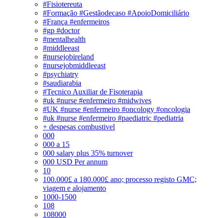
#Fisiotereuta
#Formação #Gestãodecaso #ApoioDomiciliário
#França #enfermeiros
#gp #doctor
#mentalhealth
#middleeast
#nursejobireland
#nursejobmiddleeast
#psychiatry
#saudiarabia
#Tecnico Auxiliar de Fisoterapia
#uk #nurse #enfermeiro #midwives
#UK #nurse #enfermeiro #oncology #oncologia
#uk #nurse #enfermeiro #paediatric #pediatria
+ despesas combustivel
000
000 a 15
000 salary plus 35% turnover
000 USD Per annum
10
100.000£ a 180.000£ ano; processo registo GMC;
viagem e alojamento
1000-1500
108
108000