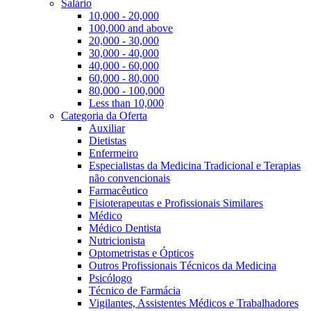
Salário
10,000 - 20,000
100,000 and above
20,000 - 30,000
30,000 - 40,000
40,000 - 60,000
60,000 - 80,000
80,000 - 100,000
Less than 10,000
Categoria da Oferta
Auxiliar
Dietistas
Enfermeiro
Especialistas da Medicina Tradicional e Terapias
não convencionais
Farmacêutico
Fisioterapeutas e Profissionais Similares
Médico
Médico Dentista
Nutricionista
Optometristas e Ópticos
Outros Profissionais Técnicos da Medicina
Psicólogo
Técnico de Farmácia
Vigilantes, Assistentes Médicos e Trabalhadores