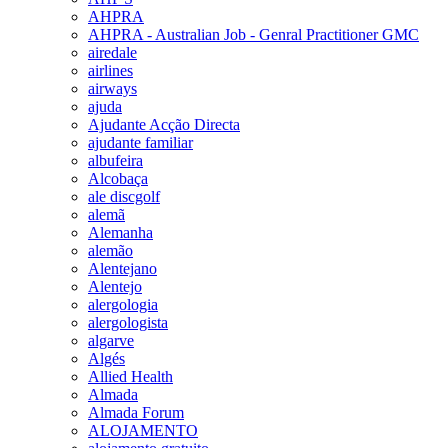
AHPRA
AHPRA - Australian Job - Genral Practitioner GMC
airedale
airlines
airways
ajuda
Ajudante Acção Directa
ajudante familiar
albufeira
Alcobaça
ale discgolf
alemã
Alemanha
alemão
Alentejano
Alentejo
alergologia
alergologista
algarve
Algés
Allied Health
Almada
Almada Forum
ALOJAMENTO