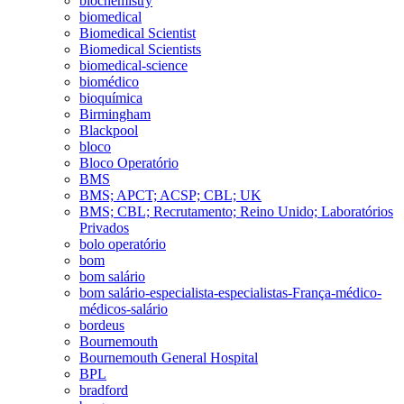
biochemistry
biomedical
Biomedical Scientist
Biomedical Scientists
biomedical-science
biomédico
bioquímica
Birmingham
Blackpool
bloco
Bloco Operatório
BMS
BMS; APCT; ACSP; CBL; UK
BMS; CBL; Recrutamento; Reino Unido; Laboratórios
Privados
bolo operatório
bom
bom salário
bom salário-especialista-especialistas-França-médico-
médicos-salário
bordeus
Bournemouth
Bournemouth General Hospital
BPL
bradford