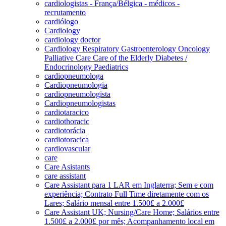
cardiologistas - França/Bélgica - médicos -
recrutamento
cardiólogo
Cardiology
cardiology doctor
Cardiology Respiratory Gastroenterology Oncology
Palliative Care Care of the Elderly Diabetes /
Endocrinology Paediatrics
cardiopneumologa
Cardiopneumologia
cardiopneumologista
Cardiopneumologistas
cardiotaracico
cardiothoracic
cardiotorácia
cardiotoracica
cardiovascular
care
Care Asistants
care assistant
Care Assistant para 1 LAR em Inglaterra; Sem e com
experiência; Contrato Full Time diretamente com os
Lares; Salário mensal entre 1.500£ a 2.000£
Care Assistant UK; Nursing/Care Home; Salários entre
1.500£ a 2.000£ por mês; Acompanhamento local em