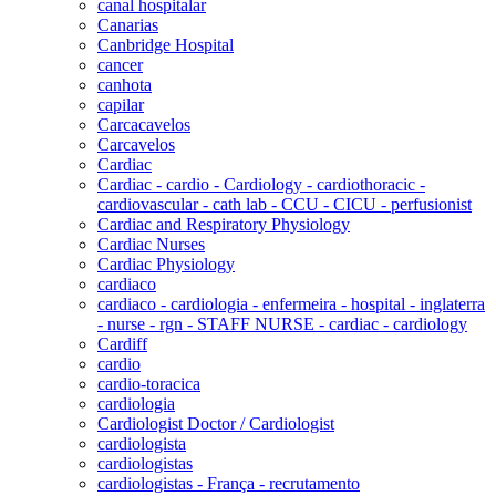
canal hospitalar
Canarias
Canbridge Hospital
cancer
canhota
capilar
Carcacavelos
Carcavelos
Cardiac
Cardiac - cardio - Cardiology - cardiothoracic -
cardiovascular - cath lab - CCU - CICU - perfusionist
Cardiac and Respiratory Physiology
Cardiac Nurses
Cardiac Physiology
cardiaco
cardiaco - cardiologia - enfermeira - hospital - inglaterra
- nurse - rgn - STAFF NURSE - cardiac - cardiology
Cardiff
cardio
cardio-toracica
cardiologia
Cardiologist Doctor / Cardiologist
cardiologista
cardiologistas
cardiologistas - França - recrutamento