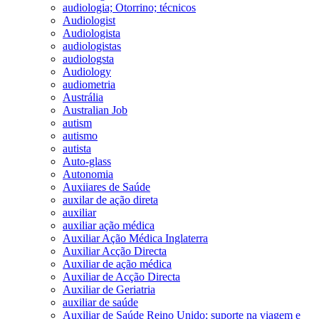
audiologia; Otorrino; técnicos
Audiologist
Audiologista
audiologistas
audiologsta
Audiology
audiometria
Austrália
Australian Job
autism
autismo
autista
Auto-glass
Autonomia
Auxiiares de Saúde
auxilar de ação direta
auxiliar
auxiliar ação médica
Auxiliar Ação Médica Inglaterra
Auxiliar Acção Directa
Auxiliar de ação médica
Auxiliar de Acção Directa
Auxiliar de Geriatria
auxiliar de saúde
Auxiliar de Saúde Reino Unido; suporte na viagem e