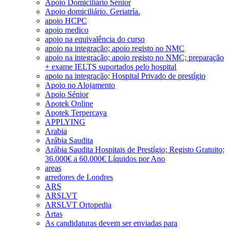
Apoio Domiciliário Sénior
Apoio domiciliário. Geriatría.
apoio HCPC
apoio medico
apoio na equivalência do curso
apoio na integração; apoio registo no NMC
apoio na integração; apoio registo no NMC; preparação
+ exame IELTS suportados pelo hospital
apoio na integração; Hospital Privado de prestígio
Apoio no Alojamento
Apoio Sénior
Apotek Online
Apotek Terpercaya
APPLYING
Arabia
Arábia Saudita
Arábia Saudita Hospitais de Prestígio; Registo Gratuito;
36.000€ a 60.000€ Líquidos por Ano
areas
arredores de Londres
ARS
ARSLVT
ARSLVT Ortopedia
Artas
As candidaturas devem ser enviadas para