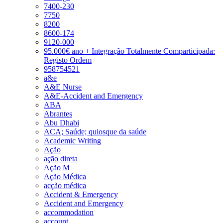
7400-230
7750
8200
8600-174
9120-000
95.000€ ano + Integração Totalmente Comparticipada:
Registo Ordem
958754521
a&e
A&E Nurse
A&E-Accident and Emergency
ABA
Abrantes
Abu Dhabi
ACA; Saúde; quiosque da saúde
Academic Writing
Ação
ação direta
Ação M
Ação Médica
acção médica
Accident & Emergency
Accident and Emergency
accommodation
account