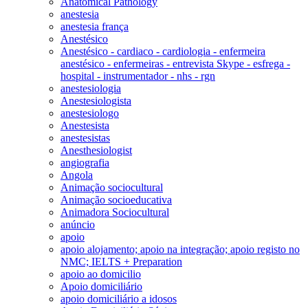
Anatomical Pathology
anestesia
anestesia frança
Anestésico
Anestésico - cardiaco - cardiologia - enfermeira
anestésico - enfermeiras - entrevista Skype - esfrega -
hospital - instrumentador - nhs - rgn
anestesiologia
Anestesiologista
anestesiologo
Anestesista
anestesistas
Anesthesiologist
angiografia
Angola
Animação sociocultural
Animação socioeducativa
Animadora Sociocultural
anúncio
apoio
apoio alojamento; apoio na integração; apoio registo no
NMC; IELTS + Preparation
apoio ao domicilio
Apoio domiciliário
apoio domiciliário a idosos