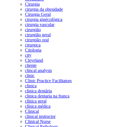
Cirurgia
cirurgia da obesidade
Cirurgia Geral
cirurgia ginécológica
cirurgia vascular
cirurgião
cirurgião geral
cirurgião oral
cirurgica
Citologia
city
Cleveland
cliente
clincal analysis
clinic
Clinic Practice Facilitators
clinica
clinica dentária
clinica dentaria na frança
clínica geral
clínica médica
Clinical
clinical instructor
Clinical Nurse
Clinical Pathology