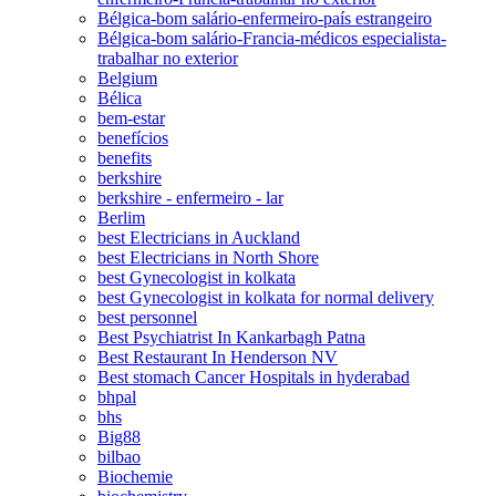
Bélgica-bom salário-enfermeiro-país estrangeiro
Bélgica-bom salário-Francia-médicos especialista-
trabalhar no exterior
Belgium
Bélica
bem-estar
benefícios
benefits
berkshire
berkshire - enfermeiro - lar
Berlim
best Electricians in Auckland
best Electricians in North Shore
best Gynecologist in kolkata
best Gynecologist in kolkata for normal delivery
best personnel
Best Psychiatrist In Kankarbagh Patna
Best Restaurant In Henderson NV
Best stomach Cancer Hospitals in hyderabad
bhpal
bhs
Big88
bilbao
Biochemie