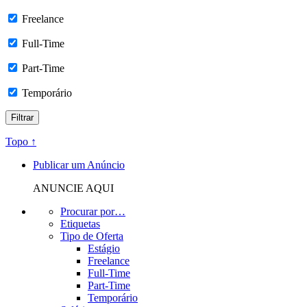
Freelance
Full-Time
Part-Time
Temporário
Topo ↑
Publicar um Anúncio
ANUNCIE AQUI
Procurar por…
Etiquetas
Tipo de Oferta
Estágio
Freelance
Full-Time
Part-Time
Temporário