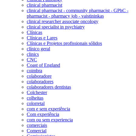
clinical pharmacist
clinical pharmacist - community pharmacist - GPhC -
pharmacist - pharmacy job - vaistininkas
clinical researcher associate oncology
clinical specialist in psychiatry
Clínicas
Clínicas e Lares
Clínicas e Projetos profissionais sólidos
clínico geral
clinics
CNC
Coast of England
coimbra
colaboradore
colaboradores
colaboradores dentistas
Colchester
colheitas
colorretal
com e sem experiência
Com experiência
com ou sem experiencia
comerciais
Comercial