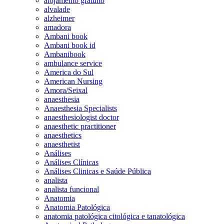
alojamento gratuito
alvalade
alzheimer
amadora
Ambani book
Ambani book id
Ambanibook
ambulance service
America do Sul
American Nursing
Amora/Seixal
anaesthesia
Anaesthesia Specialists
anaesthesiologist doctor
anaesthetic practitioner
anaesthetics
anaesthetist
Análises
Análises Clínicas
Análises Clinicas e Saúde Pública
analista
analista funcional
Anatomia
Anatomia Patológica
anatomia patológica citológica e tanatológica