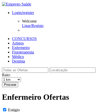
Login/register
Welcome
Ligar/Registo
CONCURSOS
Artigos
Enfermeiro
Fisioterapeuta
Médico
Dentista
Raio:
Procurar
Enfermeiro Ofertas
Estágio