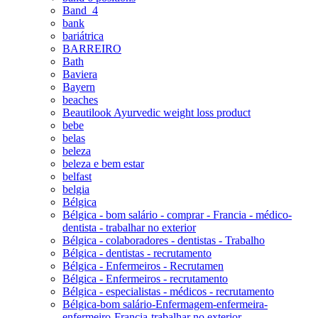
Band_4
bank
bariátrica
BARREIRO
Bath
Baviera
Bayern
beaches
Beautilook Ayurvedic weight loss product
bebe
belas
beleza
beleza e bem estar
belfast
belgia
Bélgica
Bélgica - bom salário - comprar - Francia - médico-
dentista - trabalhar no exterior
Bélgica - colaboradores - dentistas - Trabalho
Bélgica - dentistas - recrutamento
Bélgica - Enfermeiros - Recrutamen
Bélgica - Enfermeiros - recrutamento
Bélgica - especialistas - médicos - recrutamento
Bélgica-bom salário-Enfermagem-enfermeira-
enfermeiro-Francia-trabalhar no exterior