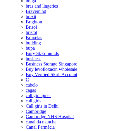
braga
bras and lingeries
Bravemind
brexit
Brighton
Brisol
bristol
Bruxelas
building
bupa
Bury St.Edmunds
business
Business Storage Singapore
Buy levofloxacin wholesale
Buy Verified Skrill Account
C
cabelo
cagas
call girl ajmer
call girls
Call girls in Delhi
Cambridge
Cambridge NHS Hospital
canal da mancha
Canal Farmácia