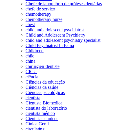
Chefe de laboratório de próteses dentárias
chefe de serviço
chemotherapy
chemotherapy nurse
chest
child and adolescent psychiatrist
Child and Adolescent Psychiatry
child and adolescent psychiatry specialist
Child Psychiatrist In Patna
Childreen
chile
china
chirurgien-dentiste
CICU
ciência
Ciências da educação
Ciências da saúde
Ciências psicológicas
cientista
Cientista Biomédica
cientista do laboratório
cientista médico
Cientistas clínicos
Cínica Geral
circulating