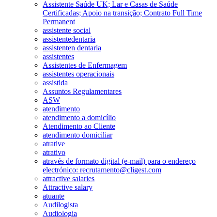
Assistente Saúde UK; Lar e Casas de Saúde
Certificadas; Apoio na transição; Contrato Full Time
Permanent
assistente social
assistentedentaria
assistenten dentaria
assistentes
Assistentes de Enfermagem
assistentes operacionais
assistida
Assuntos Regulamentares
ASW
atendimento
atendimento a domicílio
Atendimento ao Cliente
atendimento domiciliar
atrative
atrativo
através de formato digital (e-mail) para o endereço
electrónico: recrutamento@cligest.com
attractive salaries
Attractive salary
atuante
Audilogista
Audiologia