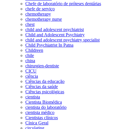
Chefe de laboratório de próteses dentárias
chefe de serviço
chemotherapy
chemotherapy nurse
chest
child and adolescent psychiatrist
Child and Adolescent Psychiatry
child and adolescent psychiatry specialist
Child Psychiatrist In Patna
Childreen
chile
china
chirurgien-dentiste
CICU
ciência
Ciências da educação
Ciências da saúde
Ciências psicológicas
cientista
Cientista Biomédica
cientista do laboratório
cientista médico
Cientistas clínicos
Cínica Geral
circulating