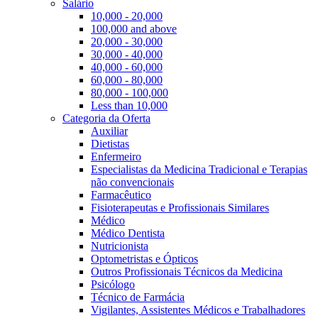
Salário
10,000 - 20,000
100,000 and above
20,000 - 30,000
30,000 - 40,000
40,000 - 60,000
60,000 - 80,000
80,000 - 100,000
Less than 10,000
Categoria da Oferta
Auxiliar
Dietistas
Enfermeiro
Especialistas da Medicina Tradicional e Terapias
não convencionais
Farmacêutico
Fisioterapeutas e Profissionais Similares
Médico
Médico Dentista
Nutricionista
Optometristas e Ópticos
Outros Profissionais Técnicos da Medicina
Psicólogo
Técnico de Farmácia
Vigilantes, Assistentes Médicos e Trabalhadores