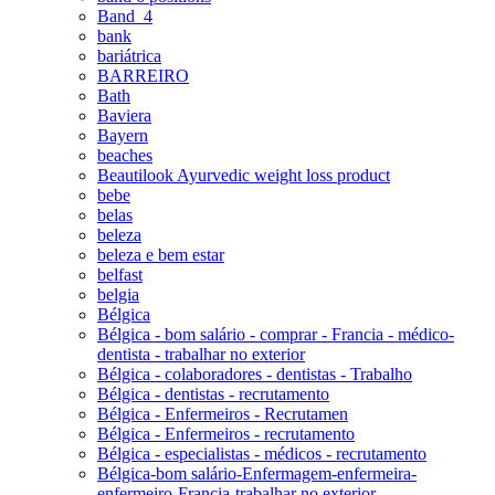
Band_4
bank
bariátrica
BARREIRO
Bath
Baviera
Bayern
beaches
Beautilook Ayurvedic weight loss product
bebe
belas
beleza
beleza e bem estar
belfast
belgia
Bélgica
Bélgica - bom salário - comprar - Francia - médico-
dentista - trabalhar no exterior
Bélgica - colaboradores - dentistas - Trabalho
Bélgica - dentistas - recrutamento
Bélgica - Enfermeiros - Recrutamen
Bélgica - Enfermeiros - recrutamento
Bélgica - especialistas - médicos - recrutamento
Bélgica-bom salário-Enfermagem-enfermeira-
enfermeiro-Francia-trabalhar no exterior