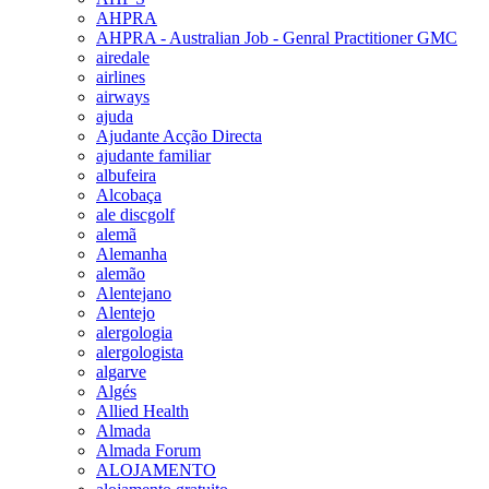
AHPRA
AHPRA - Australian Job - Genral Practitioner GMC
airedale
airlines
airways
ajuda
Ajudante Acção Directa
ajudante familiar
albufeira
Alcobaça
ale discgolf
alemã
Alemanha
alemão
Alentejano
Alentejo
alergologia
alergologista
algarve
Algés
Allied Health
Almada
Almada Forum
ALOJAMENTO