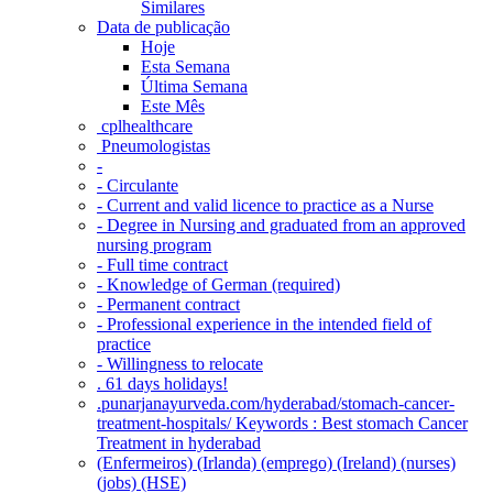
Similares
Data de publicação
Hoje
Esta Semana
Última Semana
Este Mês
‎ cplhealthcare‬
Pneumologistas
-
- Circulante
- Current and valid licence to practice as a Nurse
- Degree in Nursing and graduated from an approved
nursing program
- Full time contract
- Knowledge of German (required)
- Permanent contract
- Professional experience in the intended field of
practice
- Willingness to relocate
. 61 days holidays!
.punarjanayurveda.com/hyderabad/stomach-cancer-
treatment-hospitals/ Keywords : Best stomach Cancer
Treatment in hyderabad
(Enfermeiros) (Irlanda) (emprego) (Ireland) (nurses)
(jobs) (HSE)