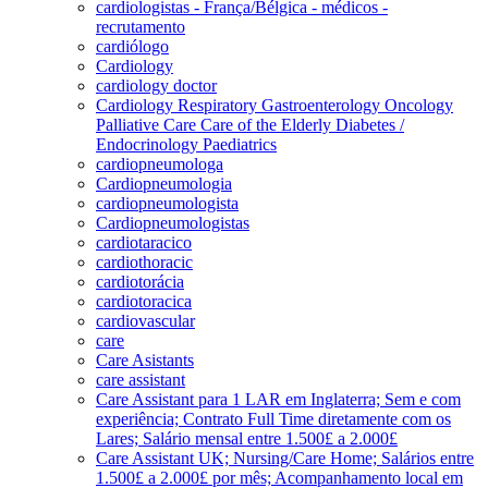
cardiologistas - França/Bélgica - médicos -
recrutamento
cardiólogo
Cardiology
cardiology doctor
Cardiology Respiratory Gastroenterology Oncology
Palliative Care Care of the Elderly Diabetes /
Endocrinology Paediatrics
cardiopneumologa
Cardiopneumologia
cardiopneumologista
Cardiopneumologistas
cardiotaracico
cardiothoracic
cardiotorácia
cardiotoracica
cardiovascular
care
Care Asistants
care assistant
Care Assistant para 1 LAR em Inglaterra; Sem e com
experiência; Contrato Full Time diretamente com os
Lares; Salário mensal entre 1.500£ a 2.000£
Care Assistant UK; Nursing/Care Home; Salários entre
1.500£ a 2.000£ por mês; Acompanhamento local em