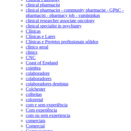
clinical pharmacist
clinical pharmacist - community pharmacist - GPhC -
pharmacist - pharmacy job - vaistininkas
clinical researcher associate oncology
clinical specialist in psychiatry
Clínicas
Clínicas e Lares
Clínicas e Projetos profissionais sólidos
clínico geral
clinics
CNC
Coast of England
coimbra
colaboradore
colaboradores
colaboradores dentistas
Colchester
colheitas
colorretal
com e sem experiência
Com experiência
com ou sem experiencia
comerciais
Comercial