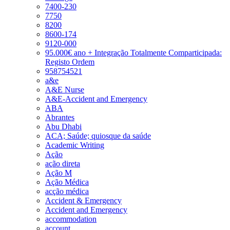
7400-230
7750
8200
8600-174
9120-000
95.000€ ano + Integração Totalmente Comparticipada:
Registo Ordem
958754521
a&e
A&E Nurse
A&E-Accident and Emergency
ABA
Abrantes
Abu Dhabi
ACA; Saúde; quiosque da saúde
Academic Writing
Ação
ação direta
Ação M
Ação Médica
acção médica
Accident & Emergency
Accident and Emergency
accommodation
account