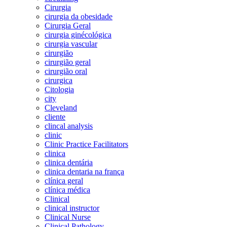
Cirurgia
cirurgia da obesidade
Cirurgia Geral
cirurgia ginécológica
cirurgia vascular
cirurgião
cirurgião geral
cirurgião oral
cirurgica
Citologia
city
Cleveland
cliente
clincal analysis
clinic
Clinic Practice Facilitators
clinica
clinica dentária
clinica dentaria na frança
clínica geral
clínica médica
Clinical
clinical instructor
Clinical Nurse
Clinical Pathology