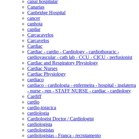
canal hospitalar
Canarias
Canbridge Hospital
cancer
canhota
capilar
Carcacavelos
Carcavelos
Cardiac
Cardiac - cardio - Cardiology - cardiothoracic -
cardiovascular - cath lab - CCU - CICU - perfusionist
Cardiac and Respiratory Physiology
Cardiac Nurses
Cardiac Physiology
cardiaco
cardiaco - cardiologia - enfermeira - hospital - inglaterra
- nurse - rgn - STAFF NURSE - cardiac - cardiology
Cardiff
cardio
cardio-toracica
cardiologia
Cardiologist Doctor / Cardiologist
cardiologista
cardiologistas
cardiologistas - França - recrutamento