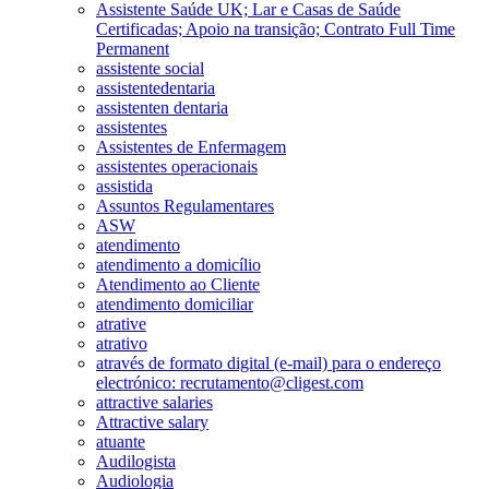
Assistente Saúde UK; Lar e Casas de Saúde
Certificadas; Apoio na transição; Contrato Full Time
Permanent
assistente social
assistentedentaria
assistenten dentaria
assistentes
Assistentes de Enfermagem
assistentes operacionais
assistida
Assuntos Regulamentares
ASW
atendimento
atendimento a domicílio
Atendimento ao Cliente
atendimento domiciliar
atrative
atrativo
através de formato digital (e-mail) para o endereço
electrónico: recrutamento@cligest.com
attractive salaries
Attractive salary
atuante
Audilogista
Audiologia