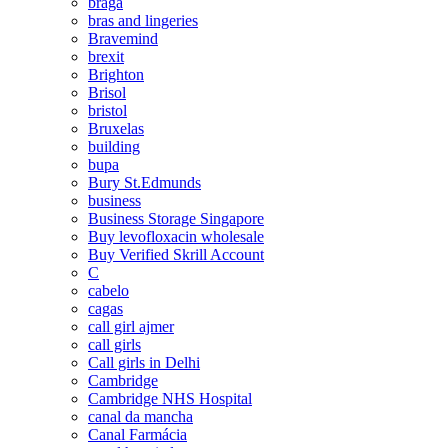
braga
bras and lingeries
Bravemind
brexit
Brighton
Brisol
bristol
Bruxelas
building
bupa
Bury St.Edmunds
business
Business Storage Singapore
Buy levofloxacin wholesale
Buy Verified Skrill Account
C
cabelo
cagas
call girl ajmer
call girls
Call girls in Delhi
Cambridge
Cambridge NHS Hospital
canal da mancha
Canal Farmácia