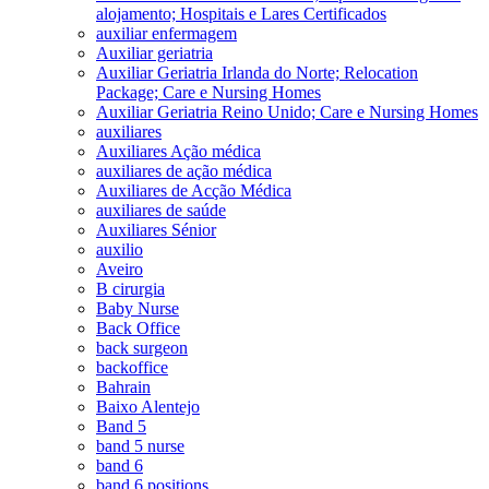
alojamento; Hospitais e Lares Certificados
auxiliar enfermagem
Auxiliar geriatria
Auxiliar Geriatria Irlanda do Norte; Relocation
Package; Care e Nursing Homes
Auxiliar Geriatria Reino Unido; Care e Nursing Homes
auxiliares
Auxiliares Ação médica
auxiliares de ação médica
Auxiliares de Acção Médica
auxiliares de saúde
Auxiliares Sénior
auxilio
Aveiro
B cirurgia
Baby Nurse
Back Office
back surgeon
backoffice
Bahrain
Baixo Alentejo
Band 5
band 5 nurse
band 6
band 6 positions