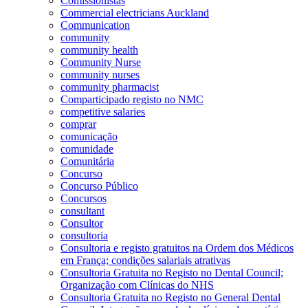
Comissionistas
Commercial electricians Auckland
Communication
community
community health
Community Nurse
community nurses
community pharmacist
Comparticipado registo no NMC
competitive salaries
comprar
comunicação
comunidade
Comunitária
Concurso
Concurso Público
Concursos
consultant
Consultor
consultoria
Consultoria e registo gratuitos na Ordem dos Médicos
em França; condições salariais atrativas
Consultoria Gratuita no Registo no Dental Council;
Organização com Clínicas do NHS
Consultoria Gratuita no Registo no General Dental