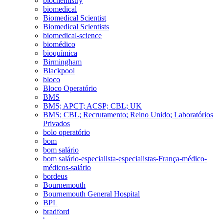
biochemistry
biomedical
Biomedical Scientist
Biomedical Scientists
biomedical-science
biomédico
bioquímica
Birmingham
Blackpool
bloco
Bloco Operatório
BMS
BMS; APCT; ACSP; CBL; UK
BMS; CBL; Recrutamento; Reino Unido; Laboratórios
Privados
bolo operatório
bom
bom salário
bom salário-especialista-especialistas-França-médico-
médicos-salário
bordeus
Bournemouth
Bournemouth General Hospital
BPL
bradford