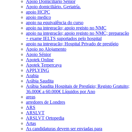
Apoio Domiciliário Sénior
Apoio domiciliário. Geriatría.
apoio HCPC
apoio medico
apoio na equivalência do curso
apoio na integração; apoio registo no NMC
apoio na integração; apoio registo no NMC; preparação
+ exame IELTS suportados pelo hospital
apoio na integração; Hospital Privado de prestígio
Apoio no Alojamento
Apoio Sénior
Apotek Online
Apotek Terpercaya
APPLYING
Arabia
Arábia Saudita
Arábia Saudita Hospitais de Prestígio; Registo Gratuito;
36.000€ a 60.000€ Líquidos por Ano
areas
arredores de Londres
ARS
ARSLVT
ARSLVT Ortopedia
Artas
As candidaturas devem ser enviadas para