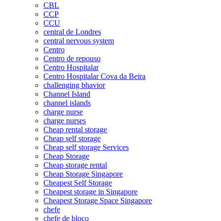
CBL
CCP
CCU
central de Londres
central nervous system
Centro
Centro de repouso
Centro Hospitalar
Centro Hospitalar Cova da Beira
challenging bhavior
Channel Island
channel islands
charge nurse
charge nurses
Cheap rental storage
Cheap self storage
Cheap self storage Services
Cheap Storage
Cheap storage rental
Cheap Storage Singapore
Cheapest Self Storage
Cheapest storage in Singapore
Cheapest Storage Space Singapore
chefe
chefe de bloco