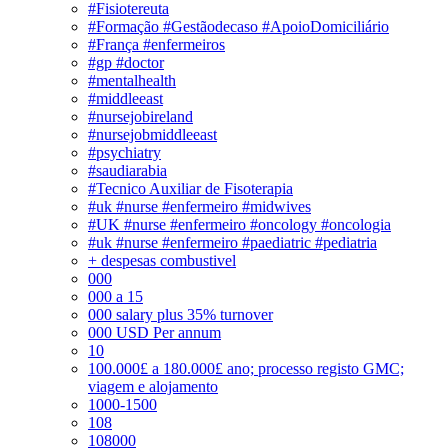
#Fisiotereuta
#Formação #Gestãodecaso #ApoioDomiciliário
#França #enfermeiros
#gp #doctor
#mentalhealth
#middleeast
#nursejobireland
#nursejobmiddleeast
#psychiatry
#saudiarabia
#Tecnico Auxiliar de Fisoterapia
#uk #nurse #enfermeiro #midwives
#UK #nurse #enfermeiro #oncology #oncologia
#uk #nurse #enfermeiro #paediatric #pediatria
+ despesas combustivel
000
000 a 15
000 salary plus 35% turnover
000 USD Per annum
10
100.000£ a 180.000£ ano; processo registo GMC;
viagem e alojamento
1000-1500
108
108000