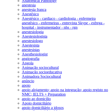
Anatomical Pathology
anestesia
anestesia frança
Anestésico
Anestésico - cardiaco - cardiologia - enfermeira
anestésico - enfermeiras - entrevista Skype - esfrega -
hospital - instrumentador - nhs - rgn
anestesiologia
Anestesiologista
anestesiologo
Anestesista
anestesistas
Anesthesiologist
angiografia
Angola
Animação sociocultural
Animação socioeducativa
Animadora Sociocultural
anúncio
apoio
apoio alojamento; apoio na integração; apoio registo no
NMC; IELTS + Preparation
apoio ao domicilio
Apoio domiciliário
apoio domiciliário a idosos