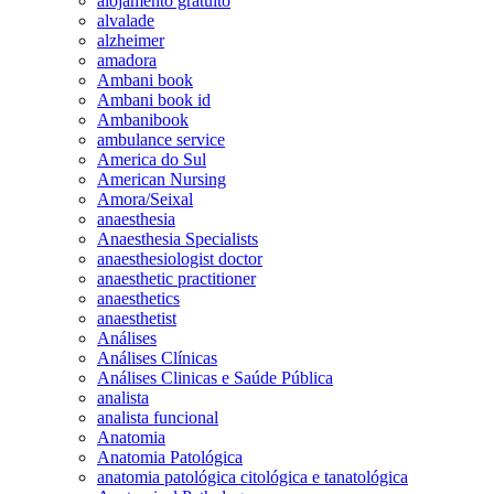
alojamento gratuito
alvalade
alzheimer
amadora
Ambani book
Ambani book id
Ambanibook
ambulance service
America do Sul
American Nursing
Amora/Seixal
anaesthesia
Anaesthesia Specialists
anaesthesiologist doctor
anaesthetic practitioner
anaesthetics
anaesthetist
Análises
Análises Clínicas
Análises Clinicas e Saúde Pública
analista
analista funcional
Anatomia
Anatomia Patológica
anatomia patológica citológica e tanatológica