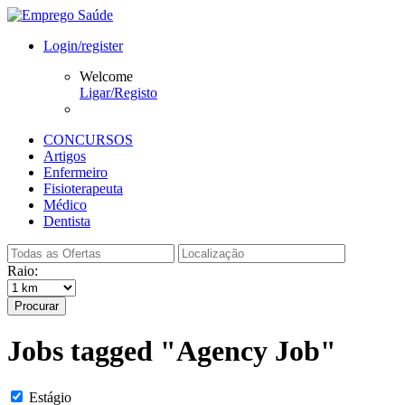
Login/register
Welcome
Ligar/Registo
CONCURSOS
Artigos
Enfermeiro
Fisioterapeuta
Médico
Dentista
Raio:
Procurar
Jobs tagged "Agency Job"
Estágio