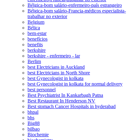
Bélgica-bom salário-enfermeiro-país estrangeiro
Bélgica-bom salário-Francia-médicos especialista-
trabalhar no exterior
Belgium
Bélica
bem-estar
benefícios
benefits
berkshire
berkshire - enfermeiro - lar
Berlim
best Electricians in Auckland
best Electricians in North Shore
best Gynecologist in kolkata
best Gynecologist in kolkata for normal delivery
best personnel
Best Psychiatrist In Kankarbagh Patna
Best Restaurant In Henderson NV
Best stomach Cancer Hospitals in hyderabad
bhpal
bhs
Big88
bilbao
Biochemie