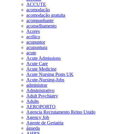
ACCUTE
acomodação
acomodação gratuita
acompanhante
aconselhamento
Açores
acrilico
acupuntor
acupuntura
acute
Acute Admissions
Acute Care
Acute Medicine
Acute Nursing Posts UK
Acute-Nursing-Jobs
administrar
Administrativo
Adult Psychiatry
Adults
AEROPORTO
Agencia Recrutamento Reino Unido
Agency Job
Agente de Geriatria
águeda
AHP'S