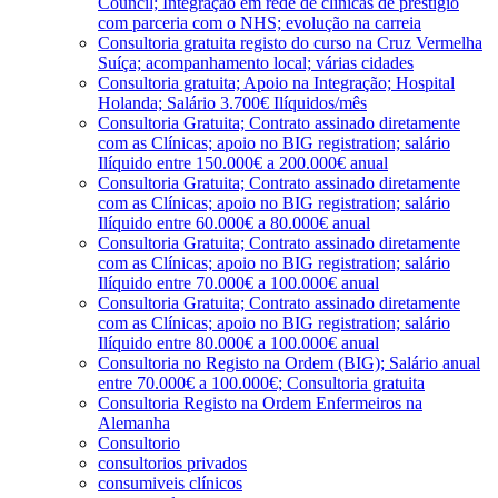
Council; Integração em rede de clínicas de prestígio
com parceria com o NHS; evolução na carreia
Consultoria gratuita registo do curso na Cruz Vermelha
Suíça; acompanhamento local; várias cidades
Consultoria gratuita; Apoio na Integração; Hospital
Holanda; Salário 3.700€ Ilíquidos/mês
Consultoria Gratuita; Contrato assinado diretamente
com as Clínicas; apoio no BIG registration; salário
Ilíquido entre 150.000€ a 200.000€ anual
Consultoria Gratuita; Contrato assinado diretamente
com as Clínicas; apoio no BIG registration; salário
Ilíquido entre 60.000€ a 80.000€ anual
Consultoria Gratuita; Contrato assinado diretamente
com as Clínicas; apoio no BIG registration; salário
Ilíquido entre 70.000€ a 100.000€ anual
Consultoria Gratuita; Contrato assinado diretamente
com as Clínicas; apoio no BIG registration; salário
Ilíquido entre 80.000€ a 100.000€ anual
Consultoria no Registo na Ordem (BIG); Salário anual
entre 70.000€ a 100.000€; Consultoria gratuita
Consultoria Registo na Ordem Enfermeiros na
Alemanha
Consultorio
consultorios privados
consumiveis clínicos