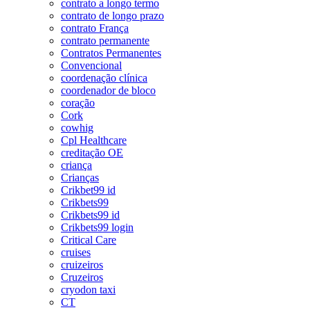
contrato a longo termo
contrato de longo prazo
contrato França
contrato permanente
Contratos Permanentes
Convencional
coordenação clínica
coordenador de bloco
coração
Cork
cowhig
Cpl Healthcare
creditação OE
criança
Crianças
Crikbet99 id
Crikbets99
Crikbets99 id
Crikbets99 login
Critical Care
cruises
cruizeiros
Cruzeiros
cryodon taxi
CT