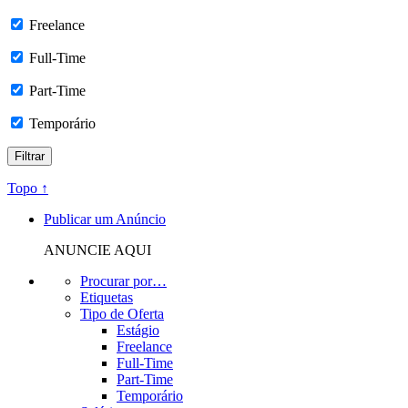
Freelance
Full-Time
Part-Time
Temporário
Topo ↑
Publicar um Anúncio
ANUNCIE AQUI
Procurar por…
Etiquetas
Tipo de Oferta
Estágio
Freelance
Full-Time
Part-Time
Temporário