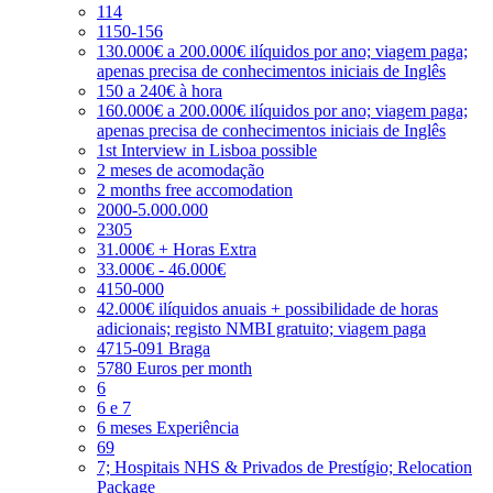
114
1150-156
130.000€ a 200.000€ ilíquidos por ano; viagem paga;
apenas precisa de conhecimentos iniciais de Inglês
150 a 240€ à hora
160.000€ a 200.000€ ilíquidos por ano; viagem paga;
apenas precisa de conhecimentos iniciais de Inglês
1st Interview in Lisboa possible
2 meses de acomodação
2 months free accomodation
2000-5.000.000
2305
31.000€ + Horas Extra
33.000€ - 46.000€
4150-000
42.000€ ilíquidos anuais + possibilidade de horas
adicionais; registo NMBI gratuito; viagem paga
4715-091 Braga
5780 Euros per month
6
6 e 7
6 meses Experiência
69
7; Hospitais NHS & Privados de Prestígio; Relocation
Package