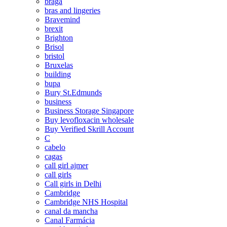
braga
bras and lingeries
Bravemind
brexit
Brighton
Brisol
bristol
Bruxelas
building
bupa
Bury St.Edmunds
business
Business Storage Singapore
Buy levofloxacin wholesale
Buy Verified Skrill Account
C
cabelo
cagas
call girl ajmer
call girls
Call girls in Delhi
Cambridge
Cambridge NHS Hospital
canal da mancha
Canal Farmácia