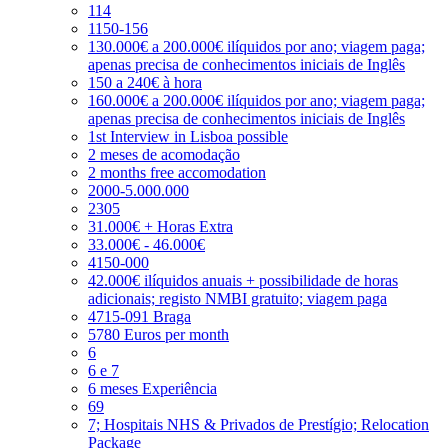
114
1150-156
130.000€ a 200.000€ ilíquidos por ano; viagem paga;
apenas precisa de conhecimentos iniciais de Inglês
150 a 240€ à hora
160.000€ a 200.000€ ilíquidos por ano; viagem paga;
apenas precisa de conhecimentos iniciais de Inglês
1st Interview in Lisboa possible
2 meses de acomodação
2 months free accomodation
2000-5.000.000
2305
31.000€ + Horas Extra
33.000€ - 46.000€
4150-000
42.000€ ilíquidos anuais + possibilidade de horas
adicionais; registo NMBI gratuito; viagem paga
4715-091 Braga
5780 Euros per month
6
6 e 7
6 meses Experiência
69
7; Hospitais NHS & Privados de Prestígio; Relocation
Package