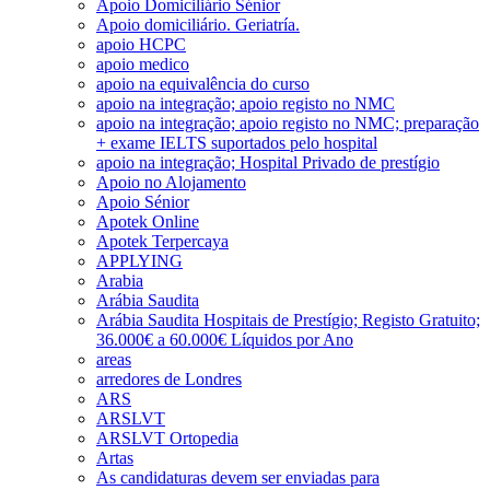
Apoio Domiciliário Sénior
Apoio domiciliário. Geriatría.
apoio HCPC
apoio medico
apoio na equivalência do curso
apoio na integração; apoio registo no NMC
apoio na integração; apoio registo no NMC; preparação
+ exame IELTS suportados pelo hospital
apoio na integração; Hospital Privado de prestígio
Apoio no Alojamento
Apoio Sénior
Apotek Online
Apotek Terpercaya
APPLYING
Arabia
Arábia Saudita
Arábia Saudita Hospitais de Prestígio; Registo Gratuito;
36.000€ a 60.000€ Líquidos por Ano
areas
arredores de Londres
ARS
ARSLVT
ARSLVT Ortopedia
Artas
As candidaturas devem ser enviadas para