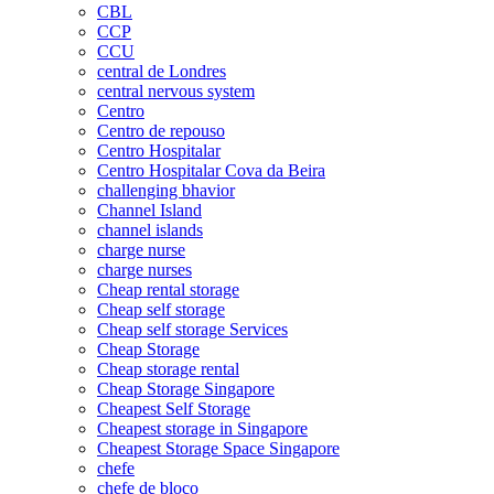
CBL
CCP
CCU
central de Londres
central nervous system
Centro
Centro de repouso
Centro Hospitalar
Centro Hospitalar Cova da Beira
challenging bhavior
Channel Island
channel islands
charge nurse
charge nurses
Cheap rental storage
Cheap self storage
Cheap self storage Services
Cheap Storage
Cheap storage rental
Cheap Storage Singapore
Cheapest Self Storage
Cheapest storage in Singapore
Cheapest Storage Space Singapore
chefe
chefe de bloco