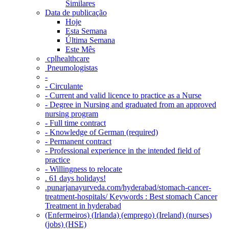
Similares
Data de publicação
Hoje
Esta Semana
Última Semana
Este Mês
‎ cplhealthcare‬
Pneumologistas
-
- Circulante
- Current and valid licence to practice as a Nurse
- Degree in Nursing and graduated from an approved
nursing program
- Full time contract
- Knowledge of German (required)
- Permanent contract
- Professional experience in the intended field of
practice
- Willingness to relocate
. 61 days holidays!
.punarjanayurveda.com/hyderabad/stomach-cancer-
treatment-hospitals/ Keywords : Best stomach Cancer
Treatment in hyderabad
(Enfermeiros) (Irlanda) (emprego) (Ireland) (nurses)
(jobs) (HSE)