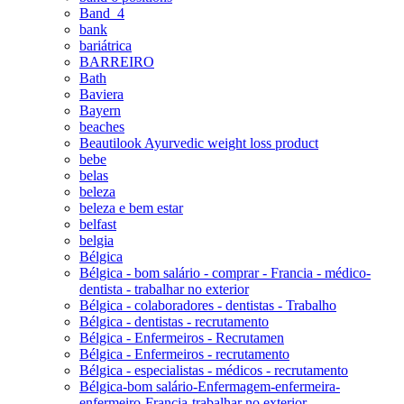
Band_4
bank
bariátrica
BARREIRO
Bath
Baviera
Bayern
beaches
Beautilook Ayurvedic weight loss product
bebe
belas
beleza
beleza e bem estar
belfast
belgia
Bélgica
Bélgica - bom salário - comprar - Francia - médico-
dentista - trabalhar no exterior
Bélgica - colaboradores - dentistas - Trabalho
Bélgica - dentistas - recrutamento
Bélgica - Enfermeiros - Recrutamen
Bélgica - Enfermeiros - recrutamento
Bélgica - especialistas - médicos - recrutamento
Bélgica-bom salário-Enfermagem-enfermeira-
enfermeiro-Francia-trabalhar no exterior