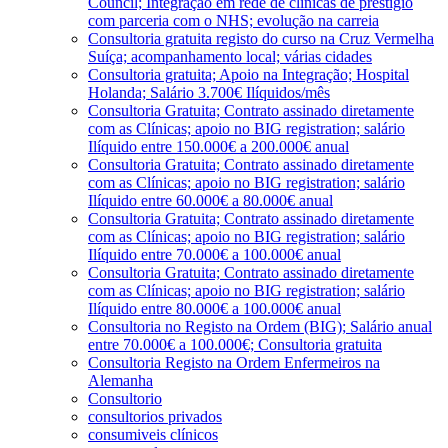
Council; Integração em rede de clínicas de prestígio
com parceria com o NHS; evolução na carreia
Consultoria gratuita registo do curso na Cruz Vermelha
Suíça; acompanhamento local; várias cidades
Consultoria gratuita; Apoio na Integração; Hospital
Holanda; Salário 3.700€ Ilíquidos/mês
Consultoria Gratuita; Contrato assinado diretamente
com as Clínicas; apoio no BIG registration; salário
Ilíquido entre 150.000€ a 200.000€ anual
Consultoria Gratuita; Contrato assinado diretamente
com as Clínicas; apoio no BIG registration; salário
Ilíquido entre 60.000€ a 80.000€ anual
Consultoria Gratuita; Contrato assinado diretamente
com as Clínicas; apoio no BIG registration; salário
Ilíquido entre 70.000€ a 100.000€ anual
Consultoria Gratuita; Contrato assinado diretamente
com as Clínicas; apoio no BIG registration; salário
Ilíquido entre 80.000€ a 100.000€ anual
Consultoria no Registo na Ordem (BIG); Salário anual
entre 70.000€ a 100.000€; Consultoria gratuita
Consultoria Registo na Ordem Enfermeiros na
Alemanha
Consultorio
consultorios privados
consumiveis clínicos