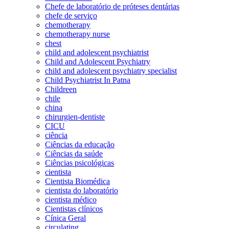
Chefe de laboratório de próteses dentárias
chefe de serviço
chemotherapy
chemotherapy nurse
chest
child and adolescent psychiatrist
Child and Adolescent Psychiatry
child and adolescent psychiatry specialist
Child Psychiatrist In Patna
Childreen
chile
china
chirurgien-dentiste
CICU
ciência
Ciências da educação
Ciências da saúde
Ciências psicológicas
cientista
Cientista Biomédica
cientista do laboratório
cientista médico
Cientistas clínicos
Cínica Geral
circulating