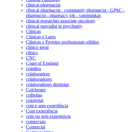
clinical pharmacist
clinical pharmacist - community pharmacist - GPhC -
pharmacist - pharmacy job - vaistininkas
clinical researcher associate oncology
clinical specialist in psychiatry
Clínicas
Clínicas e Lares
Clínicas e Projetos profissionais sólidos
clínico geral
clinics
CNC
Coast of England
coimbra
colaboradore
colaboradores
colaboradores dentistas
Colchester
colheitas
colorretal
com e sem experiência
Com experiência
com ou sem experiencia
comerciais
Comercial