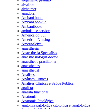
alojamento gratuito
alvalade
alzheimer
amadora
Ambani book
Ambani book id
Ambanibook
ambulance service
America do Sul
American Nursing
Amora/Seixal
anaesthesia
Anaesthesia Specialists
anaesthesiologist doctor
anaesthetic practitioner
anaesthetics
anaesthetist
Análises
Análises Clínicas
Análises Clinicas e Saúde Pública
analista
analista funcional
Anatomia
Anatomia Patológica
anatomia patológica citológica e tanatológica