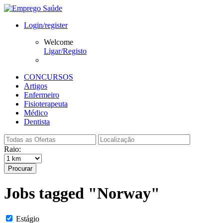
Login/register
Welcome
Ligar/Registo
CONCURSOS
Artigos
Enfermeiro
Fisioterapeuta
Médico
Dentista
Raio:
Procurar
Jobs tagged "Norway"
Estágio