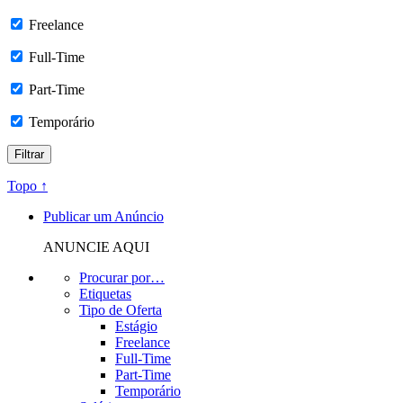
Freelance
Full-Time
Part-Time
Temporário
Topo ↑
Publicar um Anúncio
ANUNCIE AQUI
Procurar por…
Etiquetas
Tipo de Oferta
Estágio
Freelance
Full-Time
Part-Time
Temporário