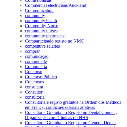
Comissionistas
Commercial electricians Auckland
Communication
community
community health
Community Nurse
community nurses
community pharmacist
Comparticipado registo no NMC
competitive salaries
comprar
comunicação
comunidade
Comunitária
Concurso
Concurso Público
Concursos
consultant
Consultor
consultoria
Consultoria e registo gratuitos na Ordem dos Médicos
em França; condições salariais atrativas
Consultoria Gratuita no Registo no Dental Council;
Organização com Clínicas do NHS
Consultoria Gratuita no Registo no General Dental