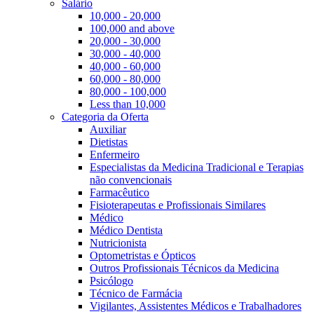
Salário
10,000 - 20,000
100,000 and above
20,000 - 30,000
30,000 - 40,000
40,000 - 60,000
60,000 - 80,000
80,000 - 100,000
Less than 10,000
Categoria da Oferta
Auxiliar
Dietistas
Enfermeiro
Especialistas da Medicina Tradicional e Terapias
não convencionais
Farmacêutico
Fisioterapeutas e Profissionais Similares
Médico
Médico Dentista
Nutricionista
Optometristas e Ópticos
Outros Profissionais Técnicos da Medicina
Psicólogo
Técnico de Farmácia
Vigilantes, Assistentes Médicos e Trabalhadores