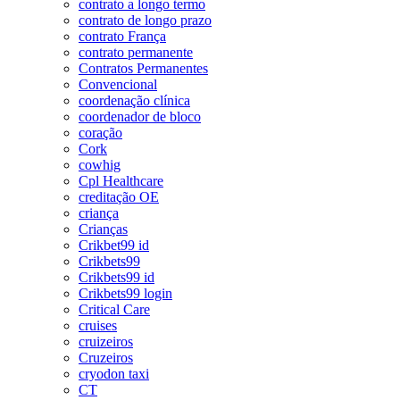
contrato a longo termo
contrato de longo prazo
contrato França
contrato permanente
Contratos Permanentes
Convencional
coordenação clínica
coordenador de bloco
coração
Cork
cowhig
Cpl Healthcare
creditação OE
criança
Crianças
Crikbet99 id
Crikbets99
Crikbets99 id
Crikbets99 login
Critical Care
cruises
cruizeiros
Cruzeiros
cryodon taxi
CT