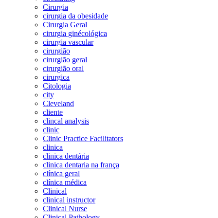
Cirurgia
cirurgia da obesidade
Cirurgia Geral
cirurgia ginécológica
cirurgia vascular
cirurgião
cirurgião geral
cirurgião oral
cirurgica
Citologia
city
Cleveland
cliente
clincal analysis
clinic
Clinic Practice Facilitators
clinica
clinica dentária
clinica dentaria na frança
clínica geral
clínica médica
Clinical
clinical instructor
Clinical Nurse
Clinical Pathology