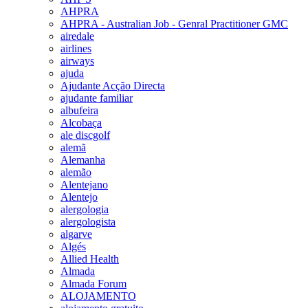
AHPRA
AHPRA - Australian Job - Genral Practitioner GMC
airedale
airlines
airways
ajuda
Ajudante Acção Directa
ajudante familiar
albufeira
Alcobaça
ale discgolf
alemã
Alemanha
alemão
Alentejano
Alentejo
alergologia
alergologista
algarve
Algés
Allied Health
Almada
Almada Forum
ALOJAMENTO