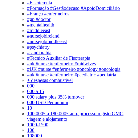
#Fisiotereuta
#Formação #Gestãodecaso #ApoioDomiciliário
#França #enfermeiros
#gp #doctor
#mentalhealth
#middleeast
#nursejobireland
#nursejobmiddleeast
#psychiatry
#saudiarabia
#Tecnico Auxiliar de Fisoterapia
#uk #nurse #enfermeiro #midwives
#UK #nurse #enfermeiro #oncology #oncologia
#uk #nurse #enfermeiro #paediatric #pediatria
+ despesas combustivel
000
000 a 15
000 salary plus 35% turnover
000 USD Per annum
10
100.000£ a 180.000£ ano; processo registo GMC;
viagem e alojamento
1000-1500
108
108000