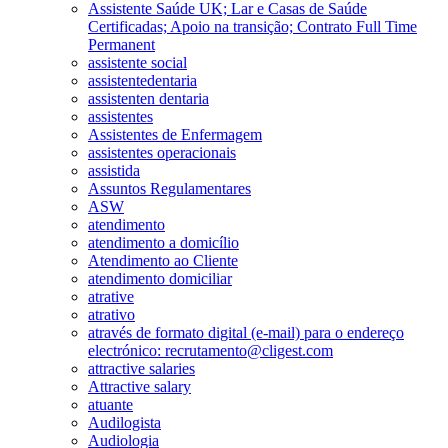
Assistente Saúde UK; Lar e Casas de Saúde
Certificadas; Apoio na transição; Contrato Full Time
Permanent
assistente social
assistentedentaria
assistenten dentaria
assistentes
Assistentes de Enfermagem
assistentes operacionais
assistida
Assuntos Regulamentares
ASW
atendimento
atendimento a domicílio
Atendimento ao Cliente
atendimento domiciliar
atrative
atrativo
através de formato digital (e-mail) para o endereço
electrónico: recrutamento@cligest.com
attractive salaries
Attractive salary
atuante
Audilogista
Audiologia