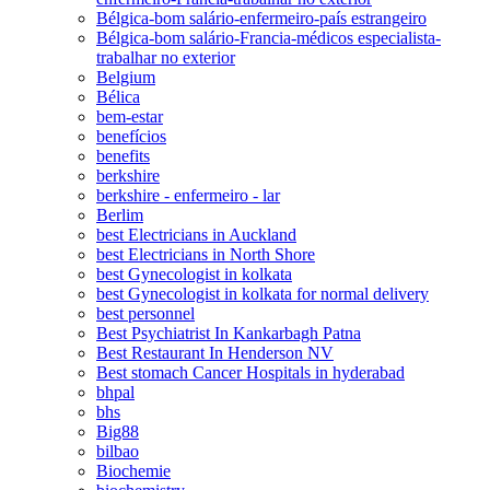
Bélgica-bom salário-enfermeiro-país estrangeiro
Bélgica-bom salário-Francia-médicos especialista-
trabalhar no exterior
Belgium
Bélica
bem-estar
benefícios
benefits
berkshire
berkshire - enfermeiro - lar
Berlim
best Electricians in Auckland
best Electricians in North Shore
best Gynecologist in kolkata
best Gynecologist in kolkata for normal delivery
best personnel
Best Psychiatrist In Kankarbagh Patna
Best Restaurant In Henderson NV
Best stomach Cancer Hospitals in hyderabad
bhpal
bhs
Big88
bilbao
Biochemie