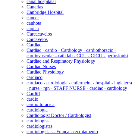
canal hospitalar
Canarias
Canbridge Hospital
cancer
canhota
capilar
Carcacavelos
Carcavelos
Cardiac
Cardiac - cardio - Cardiology - cardiothoracic -
cardiovascular - cath lab - CCU - CICU - perfusionist
Cardiac and Respiratory Physiology
Cardiac Nurses
Cardiac Physiology
cardiaco
cardiaco - cardiologia - enfermeira - hospital - inglaterra
- nurse - rgn - STAFF NURSE - cardiac - cardiology
Cardiff
cardio
cardio-toracica
cardiologia
Cardiologist Doctor / Cardiologist
cardiologista
cardiologistas
cardiologistas - França - recrutamento