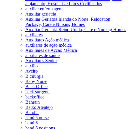
alojamento; Hospitais e Lares Certificados
auxiliar enfermagem
Auxiliar geriatria
Auxiliar Geriatria Irlanda do Norte; Relocation
Package; Care e Nursing Homes
Auxiliar Geriatria Reino Unido; Care e Nursing Homes
auxiliares
Auxiliares Ação médica
auxiliares de ação médica
Auxiliares de Acção Médica
auxiliares de saúde
Auxiliares Sénior
auxilio
Aveiro
B cirurgia
Baby Nurse
Back Office
back surgeon
backoffice
Bahrain
Baixo Alentejo
Band 5
band 5 nurse
band 6
band 6 positions