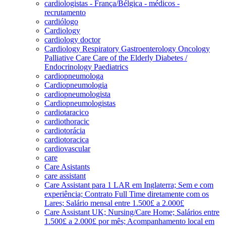
cardiologistas - França/Bélgica - médicos -
recrutamento
cardiólogo
Cardiology
cardiology doctor
Cardiology Respiratory Gastroenterology Oncology
Palliative Care Care of the Elderly Diabetes /
Endocrinology Paediatrics
cardiopneumologa
Cardiopneumologia
cardiopneumologista
Cardiopneumologistas
cardiotaracico
cardiothoracic
cardiotorácia
cardiotoracica
cardiovascular
care
Care Asistants
care assistant
Care Assistant para 1 LAR em Inglaterra; Sem e com
experiência; Contrato Full Time diretamente com os
Lares; Salário mensal entre 1.500£ a 2.000£
Care Assistant UK; Nursing/Care Home; Salários entre
1.500£ a 2.000£ por mês; Acompanhamento local em