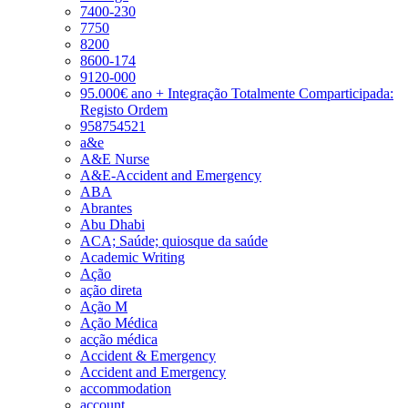
7400-230
7750
8200
8600-174
9120-000
95.000€ ano + Integração Totalmente Comparticipada:
Registo Ordem
958754521
a&e
A&E Nurse
A&E-Accident and Emergency
ABA
Abrantes
Abu Dhabi
ACA; Saúde; quiosque da saúde
Academic Writing
Ação
ação direta
Ação M
Ação Médica
acção médica
Accident & Emergency
Accident and Emergency
accommodation
account