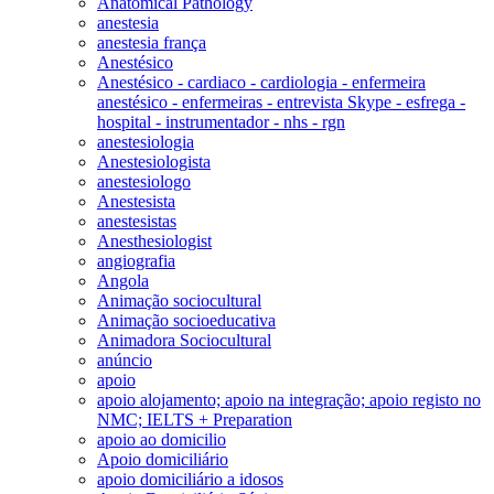
Anatomical Pathology
anestesia
anestesia frança
Anestésico
Anestésico - cardiaco - cardiologia - enfermeira
anestésico - enfermeiras - entrevista Skype - esfrega -
hospital - instrumentador - nhs - rgn
anestesiologia
Anestesiologista
anestesiologo
Anestesista
anestesistas
Anesthesiologist
angiografia
Angola
Animação sociocultural
Animação socioeducativa
Animadora Sociocultural
anúncio
apoio
apoio alojamento; apoio na integração; apoio registo no
NMC; IELTS + Preparation
apoio ao domicilio
Apoio domiciliário
apoio domiciliário a idosos