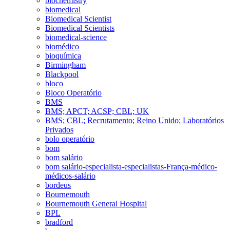
biochemistry
biomedical
Biomedical Scientist
Biomedical Scientists
biomedical-science
biomédico
bioquímica
Birmingham
Blackpool
bloco
Bloco Operatório
BMS
BMS; APCT; ACSP; CBL; UK
BMS; CBL; Recrutamento; Reino Unido; Laboratórios
Privados
bolo operatório
bom
bom salário
bom salário-especialista-especialistas-França-médico-
médicos-salário
bordeus
Bournemouth
Bournemouth General Hospital
BPL
bradford