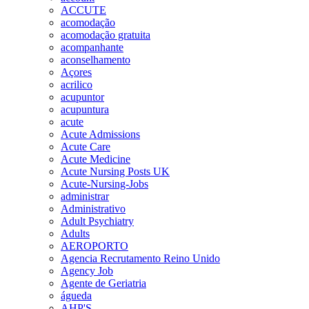
ACCUTE
acomodação
acomodação gratuita
acompanhante
aconselhamento
Açores
acrilico
acupuntor
acupuntura
acute
Acute Admissions
Acute Care
Acute Medicine
Acute Nursing Posts UK
Acute-Nursing-Jobs
administrar
Administrativo
Adult Psychiatry
Adults
AEROPORTO
Agencia Recrutamento Reino Unido
Agency Job
Agente de Geriatria
águeda
AHP'S