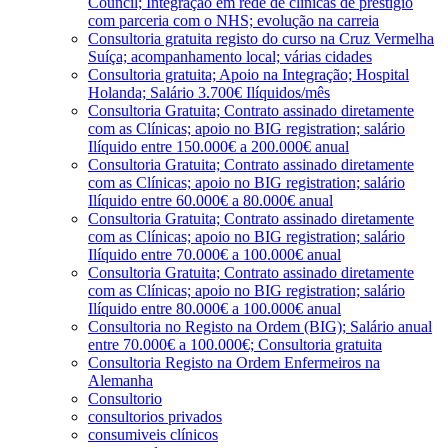
Council; Integração em rede de clínicas de prestígio
com parceria com o NHS; evolução na carreia
Consultoria gratuita registo do curso na Cruz Vermelha
Suíça; acompanhamento local; várias cidades
Consultoria gratuita; Apoio na Integração; Hospital
Holanda; Salário 3.700€ Ilíquidos/mês
Consultoria Gratuita; Contrato assinado diretamente
com as Clínicas; apoio no BIG registration; salário
Ilíquido entre 150.000€ a 200.000€ anual
Consultoria Gratuita; Contrato assinado diretamente
com as Clínicas; apoio no BIG registration; salário
Ilíquido entre 60.000€ a 80.000€ anual
Consultoria Gratuita; Contrato assinado diretamente
com as Clínicas; apoio no BIG registration; salário
Ilíquido entre 70.000€ a 100.000€ anual
Consultoria Gratuita; Contrato assinado diretamente
com as Clínicas; apoio no BIG registration; salário
Ilíquido entre 80.000€ a 100.000€ anual
Consultoria no Registo na Ordem (BIG); Salário anual
entre 70.000€ a 100.000€; Consultoria gratuita
Consultoria Registo na Ordem Enfermeiros na
Alemanha
Consultorio
consultorios privados
consumiveis clínicos