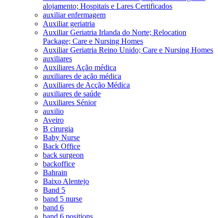
alojamento; Hospitais e Lares Certificados
auxiliar enfermagem
Auxiliar geriatria
Auxiliar Geriatria Irlanda do Norte; Relocation
Package; Care e Nursing Homes
Auxiliar Geriatria Reino Unido; Care e Nursing Homes
auxiliares
Auxiliares Ação médica
auxiliares de ação médica
Auxiliares de Acção Médica
auxiliares de saúde
Auxiliares Sénior
auxilio
Aveiro
B cirurgia
Baby Nurse
Back Office
back surgeon
backoffice
Bahrain
Baixo Alentejo
Band 5
band 5 nurse
band 6
band 6 positions