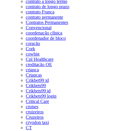
contrato a longo termo
contrato de longo prazo
contrato França
contrato permanente
Contratos Permanentes
Convencional
coordenação clínica
coordenador de bloco
coração
Cork
cowhig
Cpl Healthcare
creditação OE
criança
Crianças
Crikbet99 id
Crikbets99
Crikbets99 id
Crikbets99 login
Critical Care
cruises
cruizeiros
Cruzeiros
cryodon taxi
CT