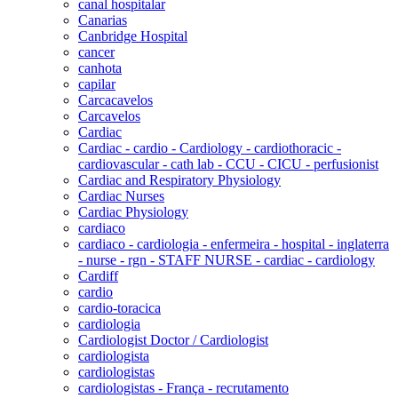
canal hospitalar
Canarias
Canbridge Hospital
cancer
canhota
capilar
Carcacavelos
Carcavelos
Cardiac
Cardiac - cardio - Cardiology - cardiothoracic -
cardiovascular - cath lab - CCU - CICU - perfusionist
Cardiac and Respiratory Physiology
Cardiac Nurses
Cardiac Physiology
cardiaco
cardiaco - cardiologia - enfermeira - hospital - inglaterra
- nurse - rgn - STAFF NURSE - cardiac - cardiology
Cardiff
cardio
cardio-toracica
cardiologia
Cardiologist Doctor / Cardiologist
cardiologista
cardiologistas
cardiologistas - França - recrutamento