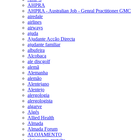
AHPRA
AHPRA - Australian Job - Genral Practitioner GMC
airedale
airlines
airways
ajuda
Ajudante Acção Directa
ajudante familiar
albufeira
Alcobaça
ale discgolf
alemã
Alemanha
alemão
Alentejano
Alentejo
alergologia
alergologista
algarve
Algés
Allied Health
Almada
Almada Forum
ALOJAMENTO