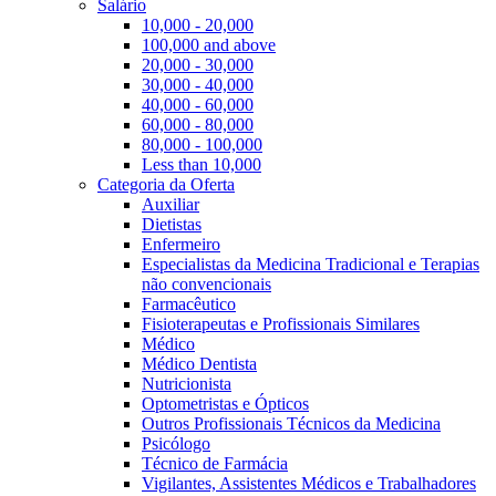
Salário
10,000 - 20,000
100,000 and above
20,000 - 30,000
30,000 - 40,000
40,000 - 60,000
60,000 - 80,000
80,000 - 100,000
Less than 10,000
Categoria da Oferta
Auxiliar
Dietistas
Enfermeiro
Especialistas da Medicina Tradicional e Terapias
não convencionais
Farmacêutico
Fisioterapeutas e Profissionais Similares
Médico
Médico Dentista
Nutricionista
Optometristas e Ópticos
Outros Profissionais Técnicos da Medicina
Psicólogo
Técnico de Farmácia
Vigilantes, Assistentes Médicos e Trabalhadores