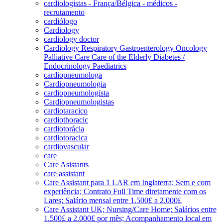
cardiologistas - França/Bélgica - médicos -
recrutamento
cardiólogo
Cardiology
cardiology doctor
Cardiology Respiratory Gastroenterology Oncology
Palliative Care Care of the Elderly Diabetes /
Endocrinology Paediatrics
cardiopneumologa
Cardiopneumologia
cardiopneumologista
Cardiopneumologistas
cardiotaracico
cardiothoracic
cardiotorácia
cardiotoracica
cardiovascular
care
Care Asistants
care assistant
Care Assistant para 1 LAR em Inglaterra; Sem e com
experiência; Contrato Full Time diretamente com os
Lares; Salário mensal entre 1.500£ a 2.000£
Care Assistant UK; Nursing/Care Home; Salários entre
1.500£ a 2.000£ por mês; Acompanhamento local em