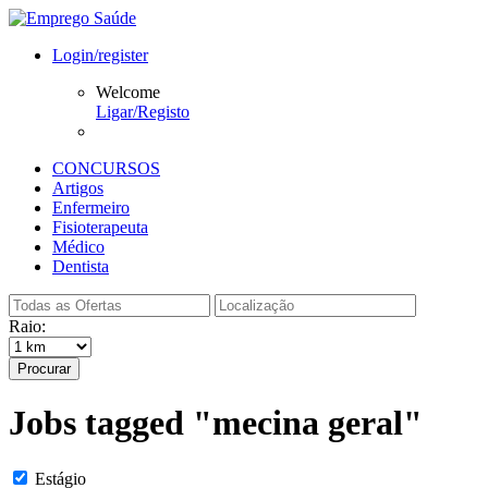
Login/register
Welcome
Ligar/Registo
CONCURSOS
Artigos
Enfermeiro
Fisioterapeuta
Médico
Dentista
Raio:
Procurar
Jobs tagged "mecina geral"
Estágio