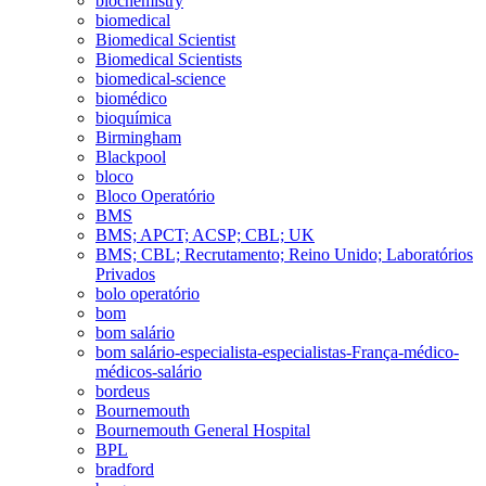
biochemistry
biomedical
Biomedical Scientist
Biomedical Scientists
biomedical-science
biomédico
bioquímica
Birmingham
Blackpool
bloco
Bloco Operatório
BMS
BMS; APCT; ACSP; CBL; UK
BMS; CBL; Recrutamento; Reino Unido; Laboratórios
Privados
bolo operatório
bom
bom salário
bom salário-especialista-especialistas-França-médico-
médicos-salário
bordeus
Bournemouth
Bournemouth General Hospital
BPL
bradford