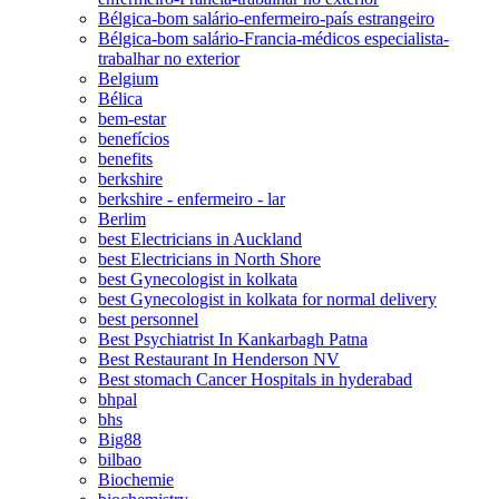
Bélgica-bom salário-enfermeiro-país estrangeiro
Bélgica-bom salário-Francia-médicos especialista-
trabalhar no exterior
Belgium
Bélica
bem-estar
benefícios
benefits
berkshire
berkshire - enfermeiro - lar
Berlim
best Electricians in Auckland
best Electricians in North Shore
best Gynecologist in kolkata
best Gynecologist in kolkata for normal delivery
best personnel
Best Psychiatrist In Kankarbagh Patna
Best Restaurant In Henderson NV
Best stomach Cancer Hospitals in hyderabad
bhpal
bhs
Big88
bilbao
Biochemie