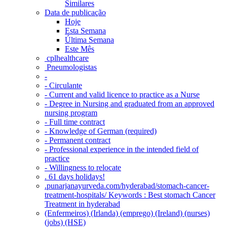
Similares
Data de publicação
Hoje
Esta Semana
Última Semana
Este Mês
‎ cplhealthcare‬
Pneumologistas
-
- Circulante
- Current and valid licence to practice as a Nurse
- Degree in Nursing and graduated from an approved
nursing program
- Full time contract
- Knowledge of German (required)
- Permanent contract
- Professional experience in the intended field of
practice
- Willingness to relocate
. 61 days holidays!
.punarjanayurveda.com/hyderabad/stomach-cancer-
treatment-hospitals/ Keywords : Best stomach Cancer
Treatment in hyderabad
(Enfermeiros) (Irlanda) (emprego) (Ireland) (nurses)
(jobs) (HSE)