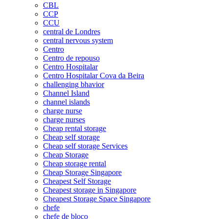
CBL
CCP
CCU
central de Londres
central nervous system
Centro
Centro de repouso
Centro Hospitalar
Centro Hospitalar Cova da Beira
challenging bhavior
Channel Island
channel islands
charge nurse
charge nurses
Cheap rental storage
Cheap self storage
Cheap self storage Services
Cheap Storage
Cheap storage rental
Cheap Storage Singapore
Cheapest Self Storage
Cheapest storage in Singapore
Cheapest Storage Space Singapore
chefe
chefe de bloco