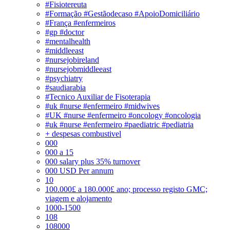
#Fisiotereuta
#Formação #Gestãodecaso #ApoioDomiciliário
#França #enfermeiros
#gp #doctor
#mentalhealth
#middleeast
#nursejobireland
#nursejobmiddleeast
#psychiatry
#saudiarabia
#Tecnico Auxiliar de Fisoterapia
#uk #nurse #enfermeiro #midwives
#UK #nurse #enfermeiro #oncology #oncologia
#uk #nurse #enfermeiro #paediatric #pediatria
+ despesas combustivel
000
000 a 15
000 salary plus 35% turnover
000 USD Per annum
10
100.000£ a 180.000£ ano; processo registo GMC;
viagem e alojamento
1000-1500
108
108000