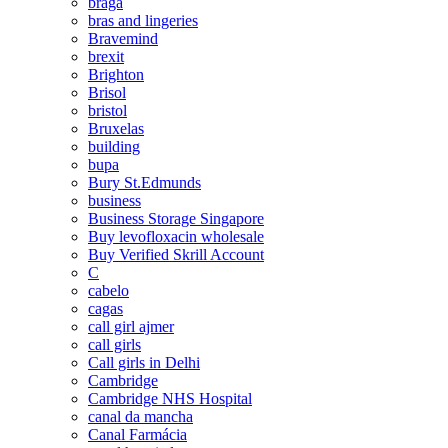
braga
bras and lingeries
Bravemind
brexit
Brighton
Brisol
bristol
Bruxelas
building
bupa
Bury St.Edmunds
business
Business Storage Singapore
Buy levofloxacin wholesale
Buy Verified Skrill Account
C
cabelo
cagas
call girl ajmer
call girls
Call girls in Delhi
Cambridge
Cambridge NHS Hospital
canal da mancha
Canal Farmácia