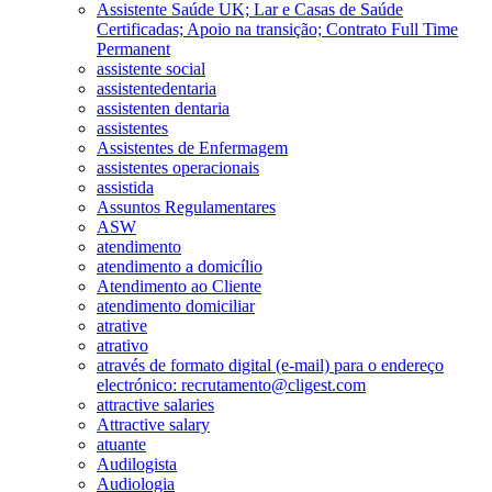
Assistente Saúde UK; Lar e Casas de Saúde
Certificadas; Apoio na transição; Contrato Full Time
Permanent
assistente social
assistentedentaria
assistenten dentaria
assistentes
Assistentes de Enfermagem
assistentes operacionais
assistida
Assuntos Regulamentares
ASW
atendimento
atendimento a domicílio
Atendimento ao Cliente
atendimento domiciliar
atrative
atrativo
através de formato digital (e-mail) para o endereço
electrónico: recrutamento@cligest.com
attractive salaries
Attractive salary
atuante
Audilogista
Audiologia