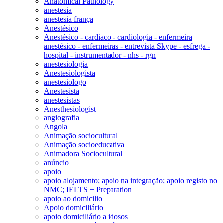
Anatomical Pathology
anestesia
anestesia frança
Anestésico
Anestésico - cardiaco - cardiologia - enfermeira
anestésico - enfermeiras - entrevista Skype - esfrega -
hospital - instrumentador - nhs - rgn
anestesiologia
Anestesiologista
anestesiologo
Anestesista
anestesistas
Anesthesiologist
angiografia
Angola
Animação sociocultural
Animação socioeducativa
Animadora Sociocultural
anúncio
apoio
apoio alojamento; apoio na integração; apoio registo no
NMC; IELTS + Preparation
apoio ao domicilio
Apoio domiciliário
apoio domiciliário a idosos