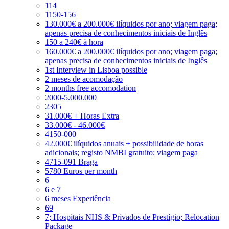
114
1150-156
130.000€ a 200.000€ ilíquidos por ano; viagem paga;
apenas precisa de conhecimentos iniciais de Inglês
150 a 240€ à hora
160.000€ a 200.000€ ilíquidos por ano; viagem paga;
apenas precisa de conhecimentos iniciais de Inglês
1st Interview in Lisboa possible
2 meses de acomodação
2 months free accomodation
2000-5.000.000
2305
31.000€ + Horas Extra
33.000€ - 46.000€
4150-000
42.000€ ilíquidos anuais + possibilidade de horas
adicionais; registo NMBI gratuito; viagem paga
4715-091 Braga
5780 Euros per month
6
6 e 7
6 meses Experiência
69
7; Hospitais NHS & Privados de Prestígio; Relocation
Package