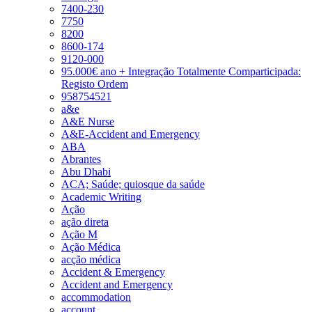
7400-230
7750
8200
8600-174
9120-000
95.000€ ano + Integração Totalmente Comparticipada:
Registo Ordem
958754521
a&e
A&E Nurse
A&E-Accident and Emergency
ABA
Abrantes
Abu Dhabi
ACA; Saúde; quiosque da saúde
Academic Writing
Ação
ação direta
Ação M
Ação Médica
acção médica
Accident & Emergency
Accident and Emergency
accommodation
account