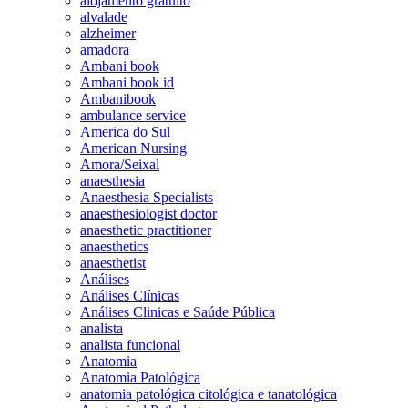
alojamento gratuito
alvalade
alzheimer
amadora
Ambani book
Ambani book id
Ambanibook
ambulance service
America do Sul
American Nursing
Amora/Seixal
anaesthesia
Anaesthesia Specialists
anaesthesiologist doctor
anaesthetic practitioner
anaesthetics
anaesthetist
Análises
Análises Clínicas
Análises Clinicas e Saúde Pública
analista
analista funcional
Anatomia
Anatomia Patológica
anatomia patológica citológica e tanatológica