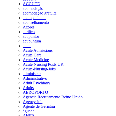
ACCUTE
acomodação
acomodação gratuita
acompanhante
aconselhamento
Açores
acrilico
acupuntor
acupuntura
acute
Acute Admissions
Acute Care
Acute Medicine
Acute Nursing Posts UK
Acute-Nursing-Jobs
administrar
Administrativo
Adult Psychiatry
Adults
AEROPORTO
Agencia Recrutamento Reino Unido
Agency Job
Agente de Geriatria
águeda
AHP'S