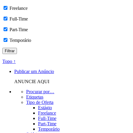
Freelance
Full-Time
Part-Time
Temporário
Topo ↑
Publicar um Anúncio
ANUNCIE AQUI
Procurar por…
Etiquetas
Tipo de Oferta
Estágio
Freelance
Full-Time
Part-Time
Temporário