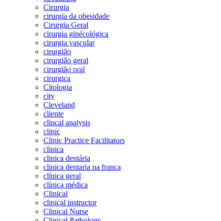
Cirurgia
cirurgia da obesidade
Cirurgia Geral
cirurgia ginécológica
cirurgia vascular
cirurgião
cirurgião geral
cirurgião oral
cirurgica
Citologia
city
Cleveland
cliente
clincal analysis
clinic
Clinic Practice Facilitators
clinica
clinica dentária
clinica dentaria na frança
clínica geral
clínica médica
Clinical
clinical instructor
Clinical Nurse
Clinical Pathology