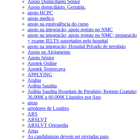
Apoio Domiciliário Sénior
Apoio domiciliário. Geriatría.
apoio HCPC
apoio medico
apoio na equivalência do curso
apoio na integração; apoio registo no NMC
apoio na integração; apoio registo no NMC; preparação
+ exame IELTS suportados pelo hospital
apoio na integração; Hospital Privado de prestígio
Apoio no Alojamento
Apoio Sénior
Apotek Online
Apotek Terpercaya
APPLYING
Arabia
Arábia Saudita
Arábia Saudita Hospitais de Prestígio; Registo Gratuito;
36.000€ a 60.000€ Líquidos por Ano
areas
arredores de Londres
ARS
ARSLVT
ARSLVT Ortopedia
Artas
As candidaturas devem ser enviadas para