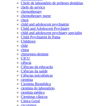
Chefe de laboratório de próteses dentárias
chefe de serviço
chemotherapy
chemotherapy nurse
chest
child and adolescent psychiatrist
Child and Adolescent Psychiatry
child and adolescent psychiatry specialist
Child Psychiatrist In Patna
Childreen
chile
china
chirurgien-dentiste
CICU
ciência
Ciências da educação
Ciências da saúde
Ciências psicológicas
cientista
Cientista Biomédica
cientista do laboratório
cientista médico
Cientistas clínicos
Cínica Geral
circulating