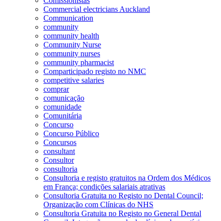
Comissionistas
Commercial electricians Auckland
Communication
community
community health
Community Nurse
community nurses
community pharmacist
Comparticipado registo no NMC
competitive salaries
comprar
comunicação
comunidade
Comunitária
Concurso
Concurso Público
Concursos
consultant
Consultor
consultoria
Consultoria e registo gratuitos na Ordem dos Médicos
em França; condições salariais atrativas
Consultoria Gratuita no Registo no Dental Council;
Organização com Clínicas do NHS
Consultoria Gratuita no Registo no General Dental