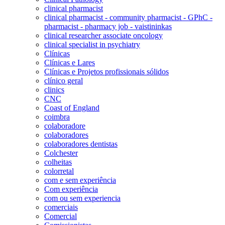
clinical pharmacist
clinical pharmacist - community pharmacist - GPhC -
pharmacist - pharmacy job - vaistininkas
clinical researcher associate oncology
clinical specialist in psychiatry
Clínicas
Clínicas e Lares
Clínicas e Projetos profissionais sólidos
clínico geral
clinics
CNC
Coast of England
coimbra
colaboradore
colaboradores
colaboradores dentistas
Colchester
colheitas
colorretal
com e sem experiência
Com experiência
com ou sem experiencia
comerciais
Comercial