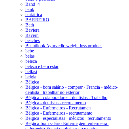
Band_4
bank
bariátrica
BARREIRO
Bath
Baviera
Bayern
beaches
Beautilook Ayurvedic weight loss product
bebe
belas
beleza
beleza e bem estar
belfast
belgia
Bélgica
Bélgica - bom salário - comprar - Francia - médico-
dentista - trabalhar no exterior
Bélgica - colaboradores - dentistas - Trabalho
Bélgica - dentistas - recrutamento
Bélgica - Enfermeiros - Recrutamen
Bélgica - Enfermeiros - recrutamento
Bélgica - especialistas - médicos - recrutamento
Bélgica-bom salário-Enfermagem-enfermeira-
enfermeiro-Francia-trabalhar no exterior