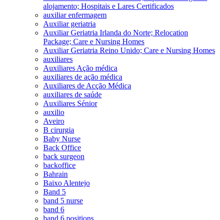
alojamento; Hospitais e Lares Certificados
auxiliar enfermagem
Auxiliar geriatria
Auxiliar Geriatria Irlanda do Norte; Relocation
Package; Care e Nursing Homes
Auxiliar Geriatria Reino Unido; Care e Nursing Homes
auxiliares
Auxiliares Ação médica
auxiliares de ação médica
Auxiliares de Acção Médica
auxiliares de saúde
Auxiliares Sénior
auxilio
Aveiro
B cirurgia
Baby Nurse
Back Office
back surgeon
backoffice
Bahrain
Baixo Alentejo
Band 5
band 5 nurse
band 6
band 6 positions