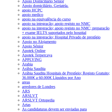
Apoio Domiciliário Sénior
Apoio domiciliário. Geriatría.
apoio HCPC
apoio medico
apoio na equivalência do curso
apoio na integração; apoio registo no NMC
apoio na integração; apoio registo no NMC; preparação
+ exame IELTS suportados pelo hospital
apoio na integração; Hospital Privado de prestígio
Apoio no Alojamento
Apoio Sénior
Apotek Online
Apotek Terpercaya
APPLYING
Arabia
Arábia Saudita
Arábia Saudita Hospitais de Prestígio; Registo Gratuito;
36.000€ a 60.000€ Líquidos por Ano
areas
arredores de Londres
ARS
ARSLVT
ARSLVT Ortopedia
Artas
As candidaturas devem ser enviadas para