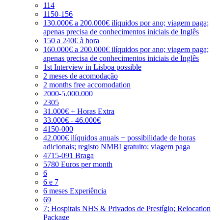
114
1150-156
130.000€ a 200.000€ ilíquidos por ano; viagem paga;
apenas precisa de conhecimentos iniciais de Inglês
150 a 240€ à hora
160.000€ a 200.000€ ilíquidos por ano; viagem paga;
apenas precisa de conhecimentos iniciais de Inglês
1st Interview in Lisboa possible
2 meses de acomodação
2 months free accomodation
2000-5.000.000
2305
31.000€ + Horas Extra
33.000€ - 46.000€
4150-000
42.000€ ilíquidos anuais + possibilidade de horas
adicionais; registo NMBI gratuito; viagem paga
4715-091 Braga
5780 Euros per month
6
6 e 7
6 meses Experiência
69
7; Hospitais NHS & Privados de Prestígio; Relocation
Package