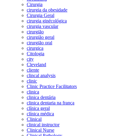
Cirurgia
cirurgia da obesidade
Cirurgia Geral
cirurgia ginécológica
cirurgia vascular
cirurgião
cirurgião geral
cirurgião oral
cirurgica
Citologia
city
Cleveland
cliente
clincal analysis
clinic
Clinic Practice Facilitators
clinica
clinica dentária
clinica dentaria na frança
clínica geral
clínica médica
Clinical
clinical instructor
Clinical Nurse
Clinical Pathology