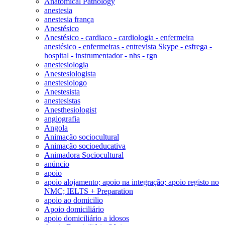
Anatomical Pathology
anestesia
anestesia frança
Anestésico
Anestésico - cardiaco - cardiologia - enfermeira
anestésico - enfermeiras - entrevista Skype - esfrega -
hospital - instrumentador - nhs - rgn
anestesiologia
Anestesiologista
anestesiologo
Anestesista
anestesistas
Anesthesiologist
angiografia
Angola
Animação sociocultural
Animação socioeducativa
Animadora Sociocultural
anúncio
apoio
apoio alojamento; apoio na integração; apoio registo no
NMC; IELTS + Preparation
apoio ao domicilio
Apoio domiciliário
apoio domiciliário a idosos