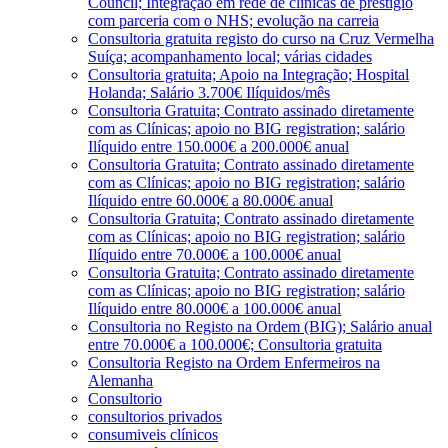
Council; Integração em rede de clínicas de prestígio
com parceria com o NHS; evolução na carreia
Consultoria gratuita registo do curso na Cruz Vermelha
Suíça; acompanhamento local; várias cidades
Consultoria gratuita; Apoio na Integração; Hospital
Holanda; Salário 3.700€ Ilíquidos/mês
Consultoria Gratuita; Contrato assinado diretamente
com as Clínicas; apoio no BIG registration; salário
Ilíquido entre 150.000€ a 200.000€ anual
Consultoria Gratuita; Contrato assinado diretamente
com as Clínicas; apoio no BIG registration; salário
Ilíquido entre 60.000€ a 80.000€ anual
Consultoria Gratuita; Contrato assinado diretamente
com as Clínicas; apoio no BIG registration; salário
Ilíquido entre 70.000€ a 100.000€ anual
Consultoria Gratuita; Contrato assinado diretamente
com as Clínicas; apoio no BIG registration; salário
Ilíquido entre 80.000€ a 100.000€ anual
Consultoria no Registo na Ordem (BIG); Salário anual
entre 70.000€ a 100.000€; Consultoria gratuita
Consultoria Registo na Ordem Enfermeiros na
Alemanha
Consultorio
consultorios privados
consumiveis clínicos