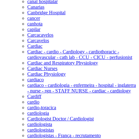
canal hospitalar
Canarias
Canbridge Hospital
cancer
canhota
capilar
Carcacavelos
Carcavelos
Cardiac
Cardiac - cardio - Cardiology - cardiothoracic -
cardiovascular - cath lab - CCU - CICU - perfusionist
Cardiac and Respiratory Physiology
Cardiac Nurses
Cardiac Physiology
cardiaco
cardiaco - cardiologia - enfermeira - hospital - inglaterra
- nurse - rgn - STAFF NURSE - cardiac - cardiology
Cardiff
cardio
cardio-toracica
cardiologia
Cardiologist Doctor / Cardiologist
cardiologista
cardiologistas
cardiologistas - França - recrutamento