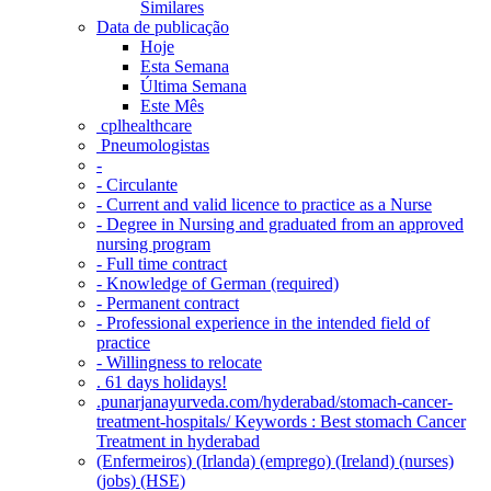
Similares
Data de publicação
Hoje
Esta Semana
Última Semana
Este Mês
‎ cplhealthcare‬
Pneumologistas
-
- Circulante
- Current and valid licence to practice as a Nurse
- Degree in Nursing and graduated from an approved
nursing program
- Full time contract
- Knowledge of German (required)
- Permanent contract
- Professional experience in the intended field of
practice
- Willingness to relocate
. 61 days holidays!
.punarjanayurveda.com/hyderabad/stomach-cancer-
treatment-hospitals/ Keywords : Best stomach Cancer
Treatment in hyderabad
(Enfermeiros) (Irlanda) (emprego) (Ireland) (nurses)
(jobs) (HSE)