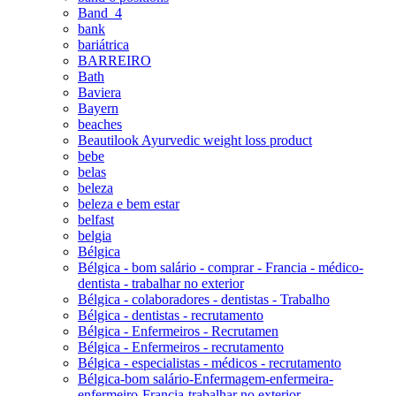
Band_4
bank
bariátrica
BARREIRO
Bath
Baviera
Bayern
beaches
Beautilook Ayurvedic weight loss product
bebe
belas
beleza
beleza e bem estar
belfast
belgia
Bélgica
Bélgica - bom salário - comprar - Francia - médico-
dentista - trabalhar no exterior
Bélgica - colaboradores - dentistas - Trabalho
Bélgica - dentistas - recrutamento
Bélgica - Enfermeiros - Recrutamen
Bélgica - Enfermeiros - recrutamento
Bélgica - especialistas - médicos - recrutamento
Bélgica-bom salário-Enfermagem-enfermeira-
enfermeiro-Francia-trabalhar no exterior