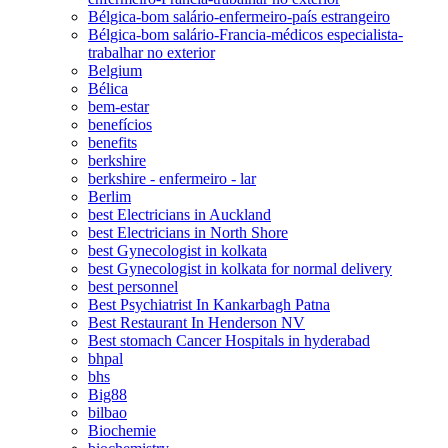
Bélgica-bom salário-enfermeiro-país estrangeiro
Bélgica-bom salário-Francia-médicos especialista-
trabalhar no exterior
Belgium
Bélica
bem-estar
benefícios
benefits
berkshire
berkshire - enfermeiro - lar
Berlim
best Electricians in Auckland
best Electricians in North Shore
best Gynecologist in kolkata
best Gynecologist in kolkata for normal delivery
best personnel
Best Psychiatrist In Kankarbagh Patna
Best Restaurant In Henderson NV
Best stomach Cancer Hospitals in hyderabad
bhpal
bhs
Big88
bilbao
Biochemie