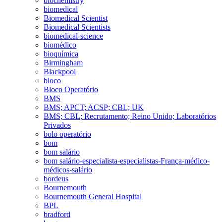
biochemistry
biomedical
Biomedical Scientist
Biomedical Scientists
biomedical-science
biomédico
bioquímica
Birmingham
Blackpool
bloco
Bloco Operatório
BMS
BMS; APCT; ACSP; CBL; UK
BMS; CBL; Recrutamento; Reino Unido; Laboratórios
Privados
bolo operatório
bom
bom salário
bom salário-especialista-especialistas-França-médico-
médicos-salário
bordeus
Bournemouth
Bournemouth General Hospital
BPL
bradford