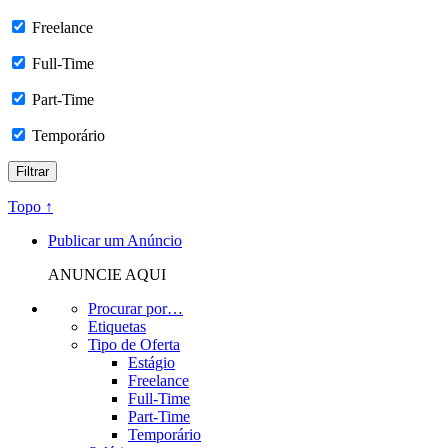
Freelance
Full-Time
Part-Time
Temporário
Topo ↑
Publicar um Anúncio
ANUNCIE AQUI
Procurar por…
Etiquetas
Tipo de Oferta
Estágio
Freelance
Full-Time
Part-Time
Temporário