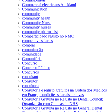
Comissionistas
Commercial electricians Auckland
Communication
community
community health
Community Nurse
community nurses
community pharmacist
Comparticipado registo no NMC
competitive salaries
comprar
comunicação
comunidade
Comunitária
Concurso
Concurso Público
Concursos
consultant
Consultor
consultoria
Consultoria e registo gratuitos na Ordem dos Médicos
em França; condições salariais atrativas
Consultoria Gratuita no Registo no Dental Council;
Organização com Clínicas do NHS
Consultoria Gratuita no Registo no General Dental