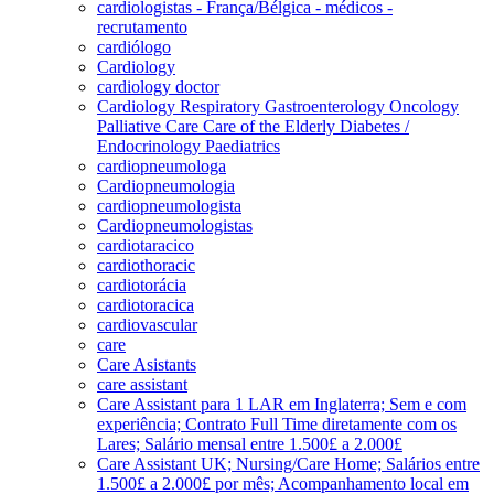
cardiologistas - França/Bélgica - médicos -
recrutamento
cardiólogo
Cardiology
cardiology doctor
Cardiology Respiratory Gastroenterology Oncology
Palliative Care Care of the Elderly Diabetes /
Endocrinology Paediatrics
cardiopneumologa
Cardiopneumologia
cardiopneumologista
Cardiopneumologistas
cardiotaracico
cardiothoracic
cardiotorácia
cardiotoracica
cardiovascular
care
Care Asistants
care assistant
Care Assistant para 1 LAR em Inglaterra; Sem e com
experiência; Contrato Full Time diretamente com os
Lares; Salário mensal entre 1.500£ a 2.000£
Care Assistant UK; Nursing/Care Home; Salários entre
1.500£ a 2.000£ por mês; Acompanhamento local em