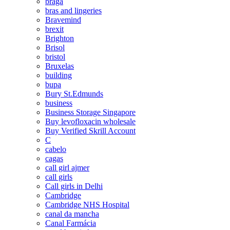
braga
bras and lingeries
Bravemind
brexit
Brighton
Brisol
bristol
Bruxelas
building
bupa
Bury St.Edmunds
business
Business Storage Singapore
Buy levofloxacin wholesale
Buy Verified Skrill Account
C
cabelo
cagas
call girl ajmer
call girls
Call girls in Delhi
Cambridge
Cambridge NHS Hospital
canal da mancha
Canal Farmácia