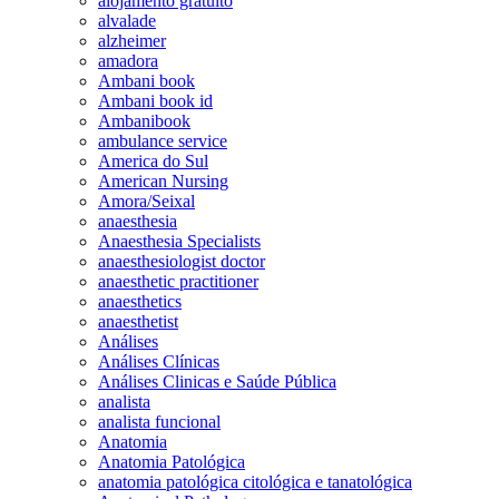
alojamento gratuito
alvalade
alzheimer
amadora
Ambani book
Ambani book id
Ambanibook
ambulance service
America do Sul
American Nursing
Amora/Seixal
anaesthesia
Anaesthesia Specialists
anaesthesiologist doctor
anaesthetic practitioner
anaesthetics
anaesthetist
Análises
Análises Clínicas
Análises Clinicas e Saúde Pública
analista
analista funcional
Anatomia
Anatomia Patológica
anatomia patológica citológica e tanatológica