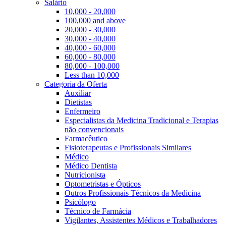
Salário
10,000 - 20,000
100,000 and above
20,000 - 30,000
30,000 - 40,000
40,000 - 60,000
60,000 - 80,000
80,000 - 100,000
Less than 10,000
Categoria da Oferta
Auxiliar
Dietistas
Enfermeiro
Especialistas da Medicina Tradicional e Terapias
não convencionais
Farmacêutico
Fisioterapeutas e Profissionais Similares
Médico
Médico Dentista
Nutricionista
Optometristas e Ópticos
Outros Profissionais Técnicos da Medicina
Psicólogo
Técnico de Farmácia
Vigilantes, Assistentes Médicos e Trabalhadores