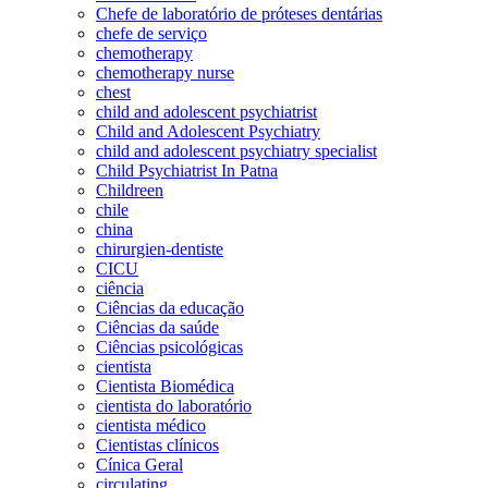
Chefe de laboratório de próteses dentárias
chefe de serviço
chemotherapy
chemotherapy nurse
chest
child and adolescent psychiatrist
Child and Adolescent Psychiatry
child and adolescent psychiatry specialist
Child Psychiatrist In Patna
Childreen
chile
china
chirurgien-dentiste
CICU
ciência
Ciências da educação
Ciências da saúde
Ciências psicológicas
cientista
Cientista Biomédica
cientista do laboratório
cientista médico
Cientistas clínicos
Cínica Geral
circulating