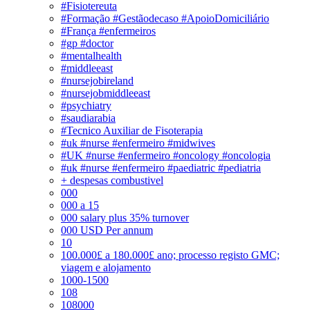
#Fisiotereuta
#Formação #Gestãodecaso #ApoioDomiciliário
#França #enfermeiros
#gp #doctor
#mentalhealth
#middleeast
#nursejobireland
#nursejobmiddleeast
#psychiatry
#saudiarabia
#Tecnico Auxiliar de Fisoterapia
#uk #nurse #enfermeiro #midwives
#UK #nurse #enfermeiro #oncology #oncologia
#uk #nurse #enfermeiro #paediatric #pediatria
+ despesas combustivel
000
000 a 15
000 salary plus 35% turnover
000 USD Per annum
10
100.000£ a 180.000£ ano; processo registo GMC;
viagem e alojamento
1000-1500
108
108000