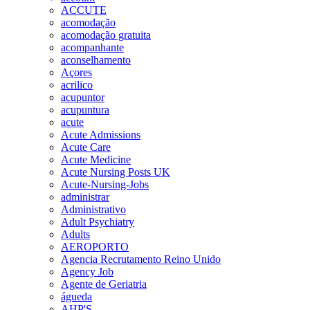
ACCUTE
acomodação
acomodação gratuita
acompanhante
aconselhamento
Açores
acrilico
acupuntor
acupuntura
acute
Acute Admissions
Acute Care
Acute Medicine
Acute Nursing Posts UK
Acute-Nursing-Jobs
administrar
Administrativo
Adult Psychiatry
Adults
AEROPORTO
Agencia Recrutamento Reino Unido
Agency Job
Agente de Geriatria
águeda
AHP'S