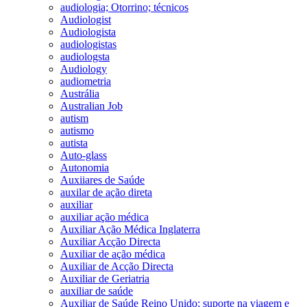
audiologia; Otorrino; técnicos
Audiologist
Audiologista
audiologistas
audiologsta
Audiology
audiometria
Austrália
Australian Job
autism
autismo
autista
Auto-glass
Autonomia
Auxiiares de Saúde
auxilar de ação direta
auxiliar
auxiliar ação médica
Auxiliar Ação Médica Inglaterra
Auxiliar Acção Directa
Auxiliar de ação médica
Auxiliar de Acção Directa
Auxiliar de Geriatria
auxiliar de saúde
Auxiliar de Saúde Reino Unido; suporte na viagem e