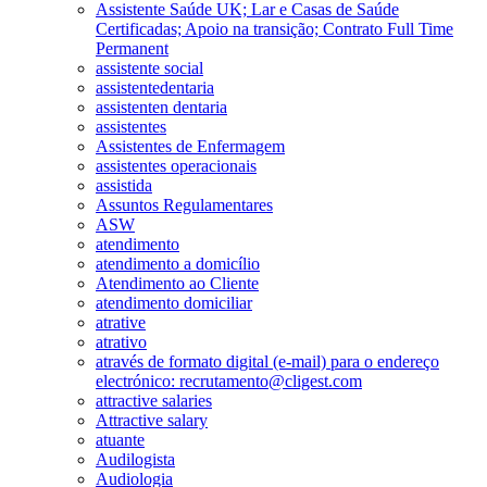
Assistente Saúde UK; Lar e Casas de Saúde
Certificadas; Apoio na transição; Contrato Full Time
Permanent
assistente social
assistentedentaria
assistenten dentaria
assistentes
Assistentes de Enfermagem
assistentes operacionais
assistida
Assuntos Regulamentares
ASW
atendimento
atendimento a domicílio
Atendimento ao Cliente
atendimento domiciliar
atrative
atrativo
através de formato digital (e-mail) para o endereço
electrónico: recrutamento@cligest.com
attractive salaries
Attractive salary
atuante
Audilogista
Audiologia