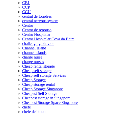
CBL
CCP
CCU
central de Londres
central nervous system
Centro
Centro de repouso
Centro Hospitalar
Centro Hospitalar Cova da Beira
challenging bhavior
Channel Island
channel islands
charge nurse
charge nurses
Cheap rental storage
Cheap self storage
Cheap self storage Services
Cheap Storage
Cheap storage rental
Cheap Storage Singapore
Cheapest Self Storage
Cheapest storage in Singapore
Cheapest Storage Space Singapore
chefe
chefe de bloco