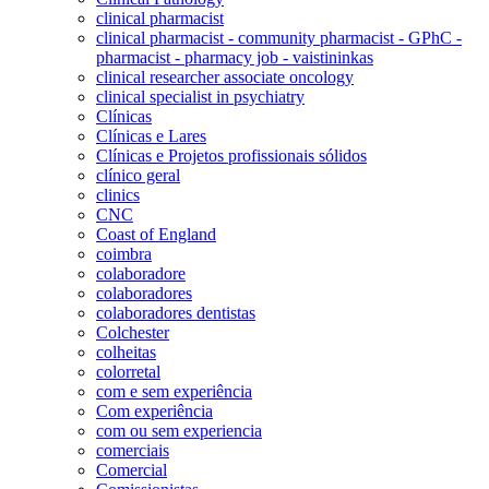
clinical pharmacist
clinical pharmacist - community pharmacist - GPhC -
pharmacist - pharmacy job - vaistininkas
clinical researcher associate oncology
clinical specialist in psychiatry
Clínicas
Clínicas e Lares
Clínicas e Projetos profissionais sólidos
clínico geral
clinics
CNC
Coast of England
coimbra
colaboradore
colaboradores
colaboradores dentistas
Colchester
colheitas
colorretal
com e sem experiência
Com experiência
com ou sem experiencia
comerciais
Comercial