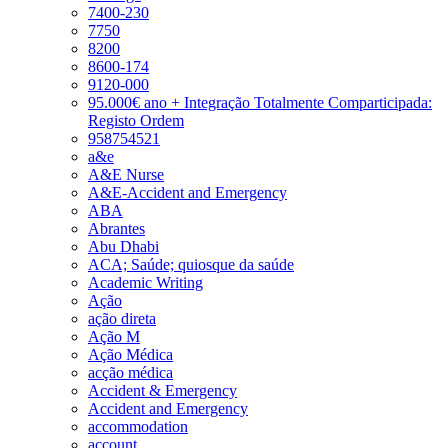
7400-230
7750
8200
8600-174
9120-000
95.000€ ano + Integração Totalmente Comparticipada:
Registo Ordem
958754521
a&e
A&E Nurse
A&E-Accident and Emergency
ABA
Abrantes
Abu Dhabi
ACA; Saúde; quiosque da saúde
Academic Writing
Ação
ação direta
Ação M
Ação Médica
acção médica
Accident & Emergency
Accident and Emergency
accommodation
account