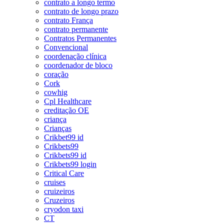
contrato a longo termo
contrato de longo prazo
contrato França
contrato permanente
Contratos Permanentes
Convencional
coordenação clínica
coordenador de bloco
coração
Cork
cowhig
Cpl Healthcare
creditação OE
criança
Crianças
Crikbet99 id
Crikbets99
Crikbets99 id
Crikbets99 login
Critical Care
cruises
cruizeiros
Cruzeiros
cryodon taxi
CT