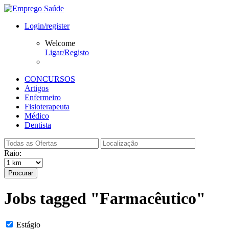
Login/register
Welcome
Ligar/Registo
CONCURSOS
Artigos
Enfermeiro
Fisioterapeuta
Médico
Dentista
Raio:
Procurar
Jobs tagged "Farmacêutico"
Estágio