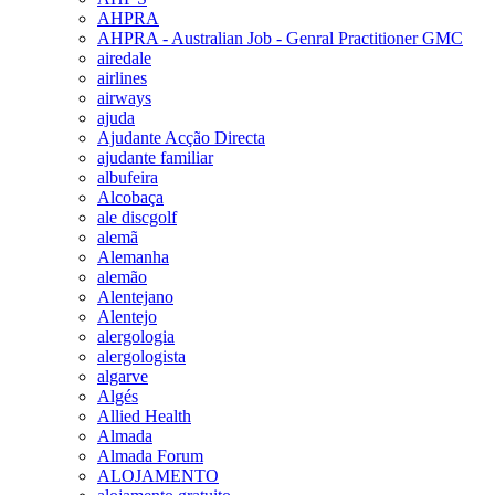
AHPRA
AHPRA - Australian Job - Genral Practitioner GMC
airedale
airlines
airways
ajuda
Ajudante Acção Directa
ajudante familiar
albufeira
Alcobaça
ale discgolf
alemã
Alemanha
alemão
Alentejano
Alentejo
alergologia
alergologista
algarve
Algés
Allied Health
Almada
Almada Forum
ALOJAMENTO