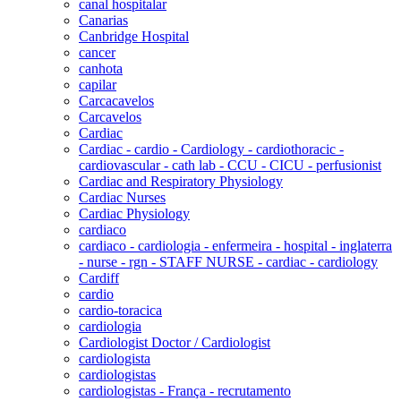
canal hospitalar
Canarias
Canbridge Hospital
cancer
canhota
capilar
Carcacavelos
Carcavelos
Cardiac
Cardiac - cardio - Cardiology - cardiothoracic -
cardiovascular - cath lab - CCU - CICU - perfusionist
Cardiac and Respiratory Physiology
Cardiac Nurses
Cardiac Physiology
cardiaco
cardiaco - cardiologia - enfermeira - hospital - inglaterra
- nurse - rgn - STAFF NURSE - cardiac - cardiology
Cardiff
cardio
cardio-toracica
cardiologia
Cardiologist Doctor / Cardiologist
cardiologista
cardiologistas
cardiologistas - França - recrutamento