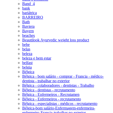
Band_4
bank
bariátrica
BARREIRO
Bath
Baviera
Bayern
beaches
Beautilook Ayurvedic weight loss product
bebe
belas
beleza
beleza e bem estar
belfast
belgia
Bélgica
Bélgica - bom salário - comprar - Francia - médico-
dentista - trabalhar no exterior
Bélgica - colaboradores - dentistas - Trabalho
Bélgica - dentistas - recrutamento
Bélgica - Enfermeiros - Recrutamen
Bélgica - Enfermeiros - recrutamento
Bélgica - especialistas - médicos - recrutamento
Bélgica-bom salário-Enfermagem-enfermeira-
enfermeiro-Francia-trabalhar no exterior