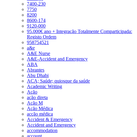
7400-230
7750
8200
8600-174
9120-000
95.000€ ano + Integração Totalmente Comparticipada:
Registo Ordem
958754521
a&e
A&E Nurse
A&E-Accident and Emergency
ABA
Abrantes
Abu Dhabi
ACA; Saúde; quiosque da saúde
Academic Writing
Ação
ação direta
Ação M
Ação Médica
acção médica
Accident & Emergency
Accident and Emergency
accommodation
account