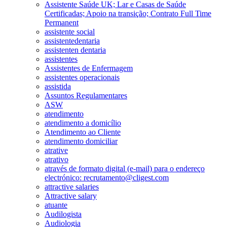
Assistente Saúde UK; Lar e Casas de Saúde
Certificadas; Apoio na transição; Contrato Full Time
Permanent
assistente social
assistentedentaria
assistenten dentaria
assistentes
Assistentes de Enfermagem
assistentes operacionais
assistida
Assuntos Regulamentares
ASW
atendimento
atendimento a domicílio
Atendimento ao Cliente
atendimento domiciliar
atrative
atrativo
através de formato digital (e-mail) para o endereço
electrónico: recrutamento@cligest.com
attractive salaries
Attractive salary
atuante
Audilogista
Audiologia