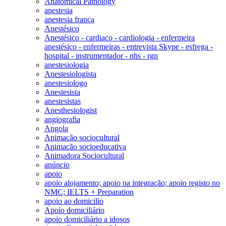
Anatomical Pathology
anestesia
anestesia frança
Anestésico
Anestésico - cardiaco - cardiologia - enfermeira
anestésico - enfermeiras - entrevista Skype - esfrega -
hospital - instrumentador - nhs - rgn
anestesiologia
Anestesiologista
anestesiologo
Anestesista
anestesistas
Anesthesiologist
angiografia
Angola
Animação sociocultural
Animação socioeducativa
Animadora Sociocultural
anúncio
apoio
apoio alojamento; apoio na integração; apoio registo no
NMC; IELTS + Preparation
apoio ao domicilio
Apoio domiciliário
apoio domiciliário a idosos