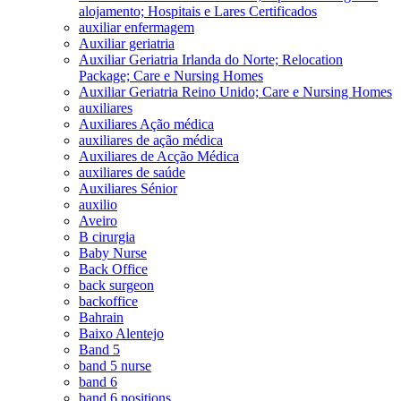
alojamento; Hospitais e Lares Certificados
auxiliar enfermagem
Auxiliar geriatria
Auxiliar Geriatria Irlanda do Norte; Relocation
Package; Care e Nursing Homes
Auxiliar Geriatria Reino Unido; Care e Nursing Homes
auxiliares
Auxiliares Ação médica
auxiliares de ação médica
Auxiliares de Acção Médica
auxiliares de saúde
Auxiliares Sénior
auxilio
Aveiro
B cirurgia
Baby Nurse
Back Office
back surgeon
backoffice
Bahrain
Baixo Alentejo
Band 5
band 5 nurse
band 6
band 6 positions