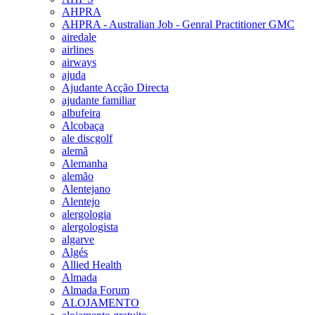
AHPRA
AHPRA - Australian Job - Genral Practitioner GMC
airedale
airlines
airways
ajuda
Ajudante Acção Directa
ajudante familiar
albufeira
Alcobaça
ale discgolf
alemã
Alemanha
alemão
Alentejano
Alentejo
alergologia
alergologista
algarve
Algés
Allied Health
Almada
Almada Forum
ALOJAMENTO