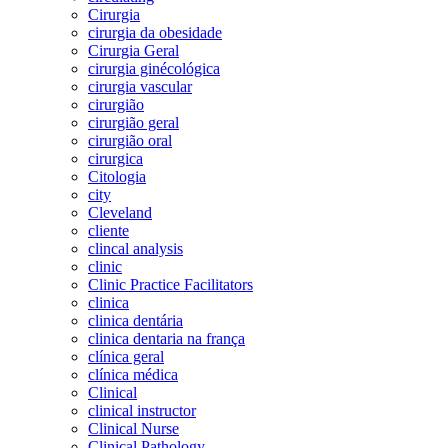
Cirurgia
cirurgia da obesidade
Cirurgia Geral
cirurgia ginécológica
cirurgia vascular
cirurgião
cirurgião geral
cirurgião oral
cirurgica
Citologia
city
Cleveland
cliente
clincal analysis
clinic
Clinic Practice Facilitators
clinica
clinica dentária
clinica dentaria na frança
clínica geral
clínica médica
Clinical
clinical instructor
Clinical Nurse
Clinical Pathology