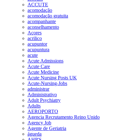
ACCUTE
acomodação
acomodação gratuita
acompanhante
aconselhamento
Açores
acrilico
acupuntor
acupuntura
acute
Acute Admissions
Acute Care
Acute Medicine
Acute Nursing Posts UK
Acute-Nursing-Jobs
administrar
Administrativo
Adult Psychiatry
Adults
AEROPORTO
Agencia Recrutamento Reino Unido
Agency Job
Agente de Geriatria
águeda
AHP'S