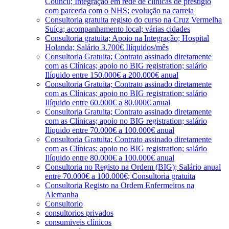
Council; Integração em rede de clínicas de prestígio
com parceria com o NHS; evolução na carreia
Consultoria gratuita registo do curso na Cruz Vermelha
Suíça; acompanhamento local; várias cidades
Consultoria gratuita; Apoio na Integração; Hospital
Holanda; Salário 3.700€ Ilíquidos/mês
Consultoria Gratuita; Contrato assinado diretamente
com as Clínicas; apoio no BIG registration; salário
Ilíquido entre 150.000€ a 200.000€ anual
Consultoria Gratuita; Contrato assinado diretamente
com as Clínicas; apoio no BIG registration; salário
Ilíquido entre 60.000€ a 80.000€ anual
Consultoria Gratuita; Contrato assinado diretamente
com as Clínicas; apoio no BIG registration; salário
Ilíquido entre 70.000€ a 100.000€ anual
Consultoria Gratuita; Contrato assinado diretamente
com as Clínicas; apoio no BIG registration; salário
Ilíquido entre 80.000€ a 100.000€ anual
Consultoria no Registo na Ordem (BIG); Salário anual
entre 70.000€ a 100.000€; Consultoria gratuita
Consultoria Registo na Ordem Enfermeiros na
Alemanha
Consultorio
consultorios privados
consumiveis clínicos