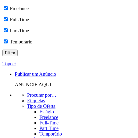
Freelance
Full-Time
Part-Time
Temporário
Topo ↑
Publicar um Anúncio
ANUNCIE AQUI
Procurar por…
Etiquetas
Tipo de Oferta
Estágio
Freelance
Full-Time
Part-Time
Temporário