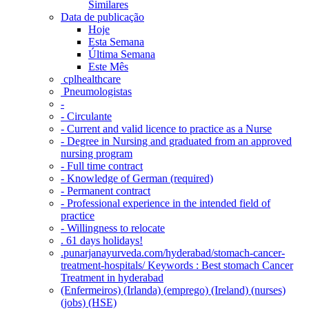
Similares
Data de publicação
Hoje
Esta Semana
Última Semana
Este Mês
‎ cplhealthcare‬
Pneumologistas
-
- Circulante
- Current and valid licence to practice as a Nurse
- Degree in Nursing and graduated from an approved
nursing program
- Full time contract
- Knowledge of German (required)
- Permanent contract
- Professional experience in the intended field of
practice
- Willingness to relocate
. 61 days holidays!
.punarjanayurveda.com/hyderabad/stomach-cancer-
treatment-hospitals/ Keywords : Best stomach Cancer
Treatment in hyderabad
(Enfermeiros) (Irlanda) (emprego) (Ireland) (nurses)
(jobs) (HSE)