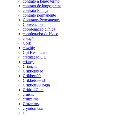
contrato a longo termo
contrato de longo prazo
contrato França
contrato permanente
Contratos Permanentes
Convencional
coordenação clínica
coordenador de bloco
coração
Cork
cowhig
Cpl Healthcare
creditação OE
criança
Crianças
Crikbet99 id
Crikbets99
Crikbets99 id
Crikbets99 login
Critical Care
cruises
cruizeiros
Cruzeiros
cryodon taxi
CT