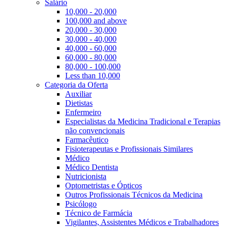
Salário
10,000 - 20,000
100,000 and above
20,000 - 30,000
30,000 - 40,000
40,000 - 60,000
60,000 - 80,000
80,000 - 100,000
Less than 10,000
Categoria da Oferta
Auxiliar
Dietistas
Enfermeiro
Especialistas da Medicina Tradicional e Terapias
não convencionais
Farmacêutico
Fisioterapeutas e Profissionais Similares
Médico
Médico Dentista
Nutricionista
Optometristas e Ópticos
Outros Profissionais Técnicos da Medicina
Psicólogo
Técnico de Farmácia
Vigilantes, Assistentes Médicos e Trabalhadores