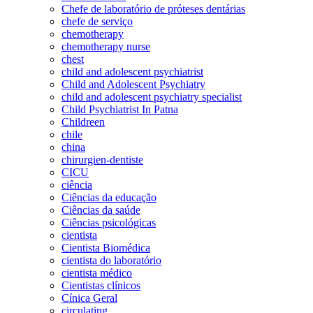
Chefe de laboratório de próteses dentárias
chefe de serviço
chemotherapy
chemotherapy nurse
chest
child and adolescent psychiatrist
Child and Adolescent Psychiatry
child and adolescent psychiatry specialist
Child Psychiatrist In Patna
Childreen
chile
china
chirurgien-dentiste
CICU
ciência
Ciências da educação
Ciências da saúde
Ciências psicológicas
cientista
Cientista Biomédica
cientista do laboratório
cientista médico
Cientistas clínicos
Cínica Geral
circulating