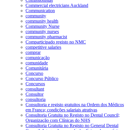
Comissionistas
Commercial electricians Auckland
Communication
community
community health
Community Nurse
community nurses
community pharmacist
Comparticipado registo no NMC
competitive salaries
comprar
comunicação
comunidade
Comunitária
Concurso
Concurso Público
Concursos
consultant
Consultor
consultoria
Consultoria e registo gratuitos na Ordem dos Médicos
em França; condições salariais atrativas
Consultoria Gratuita no Registo no Dental Council;
Organização com Clínicas do NHS
Consultoria Gratuita no Registo no General Dental