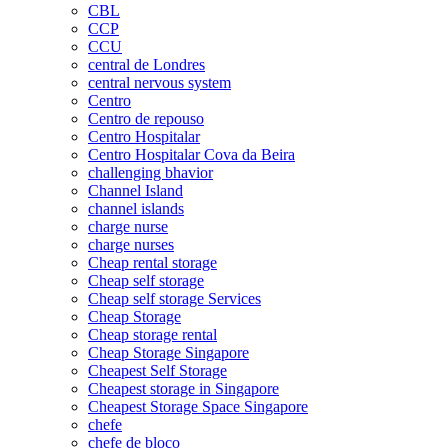
CBL
CCP
CCU
central de Londres
central nervous system
Centro
Centro de repouso
Centro Hospitalar
Centro Hospitalar Cova da Beira
challenging bhavior
Channel Island
channel islands
charge nurse
charge nurses
Cheap rental storage
Cheap self storage
Cheap self storage Services
Cheap Storage
Cheap storage rental
Cheap Storage Singapore
Cheapest Self Storage
Cheapest storage in Singapore
Cheapest Storage Space Singapore
chefe
chefe de bloco