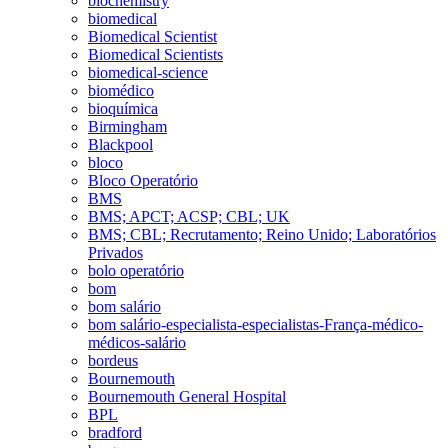
biochemistry
biomedical
Biomedical Scientist
Biomedical Scientists
biomedical-science
biomédico
bioquímica
Birmingham
Blackpool
bloco
Bloco Operatório
BMS
BMS; APCT; ACSP; CBL; UK
BMS; CBL; Recrutamento; Reino Unido; Laboratórios
Privados
bolo operatório
bom
bom salário
bom salário-especialista-especialistas-França-médico-
médicos-salário
bordeus
Bournemouth
Bournemouth General Hospital
BPL
bradford