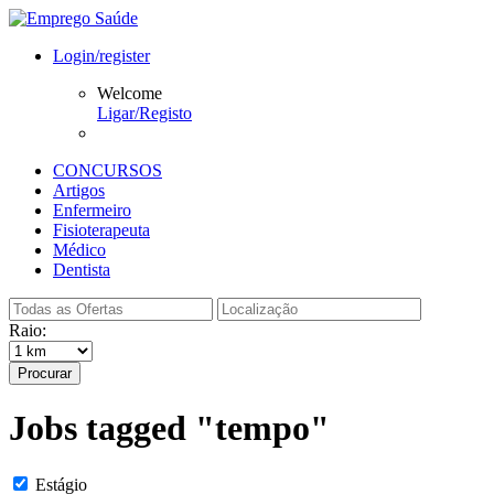
Login/register
Welcome
Ligar/Registo
CONCURSOS
Artigos
Enfermeiro
Fisioterapeuta
Médico
Dentista
Raio:
Procurar
Jobs tagged "tempo"
Estágio