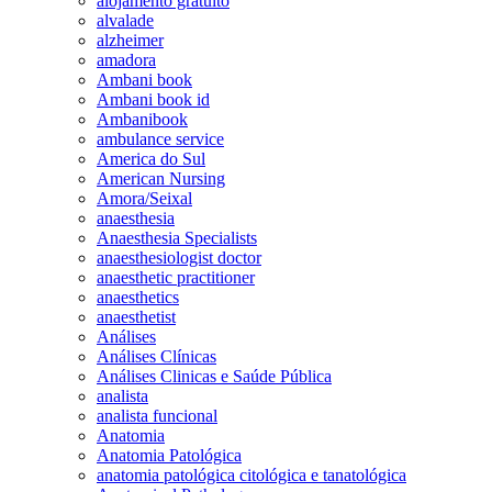
alojamento gratuito
alvalade
alzheimer
amadora
Ambani book
Ambani book id
Ambanibook
ambulance service
America do Sul
American Nursing
Amora/Seixal
anaesthesia
Anaesthesia Specialists
anaesthesiologist doctor
anaesthetic practitioner
anaesthetics
anaesthetist
Análises
Análises Clínicas
Análises Clinicas e Saúde Pública
analista
analista funcional
Anatomia
Anatomia Patológica
anatomia patológica citológica e tanatológica