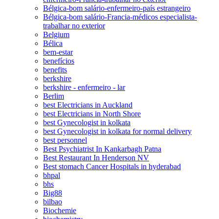
Bélgica-bom salário-enfermeiro-país estrangeiro
Bélgica-bom salário-Francia-médicos especialista-
trabalhar no exterior
Belgium
Bélica
bem-estar
benefícios
benefits
berkshire
berkshire - enfermeiro - lar
Berlim
best Electricians in Auckland
best Electricians in North Shore
best Gynecologist in kolkata
best Gynecologist in kolkata for normal delivery
best personnel
Best Psychiatrist In Kankarbagh Patna
Best Restaurant In Henderson NV
Best stomach Cancer Hospitals in hyderabad
bhpal
bhs
Big88
bilbao
Biochemie