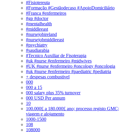
#Fisiotereuta
#Formação #Gestãodecaso #ApoioDomiciliário
#França #enfermeiros
#gp #doctor
#mentalhealth
#middleeast
#nursejobireland
#nursejobmiddleeast
#psychiatry
#saudiarabia
#Tecnico Auxiliar de Fisoterapia
#uk #nurse #enfermeiro #midwives
#UK #nurse #enfermeiro #oncology #oncologia
#uk #nurse #enfermeiro #paediatric #pediatria
+ despesas combustivel
000
000 a 15
000 salary plus 35% turnover
000 USD Per annum
10
100.000£ a 180.000£ ano; processo registo GMC;
viagem e alojamento
1000-1500
108
108000