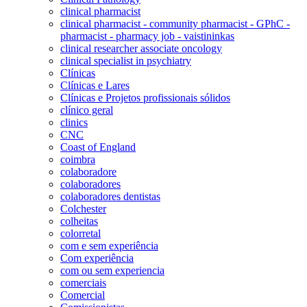
clinical pharmacist
clinical pharmacist - community pharmacist - GPhC -
pharmacist - pharmacy job - vaistininkas
clinical researcher associate oncology
clinical specialist in psychiatry
Clínicas
Clínicas e Lares
Clínicas e Projetos profissionais sólidos
clínico geral
clinics
CNC
Coast of England
coimbra
colaboradore
colaboradores
colaboradores dentistas
Colchester
colheitas
colorretal
com e sem experiência
Com experiência
com ou sem experiencia
comerciais
Comercial