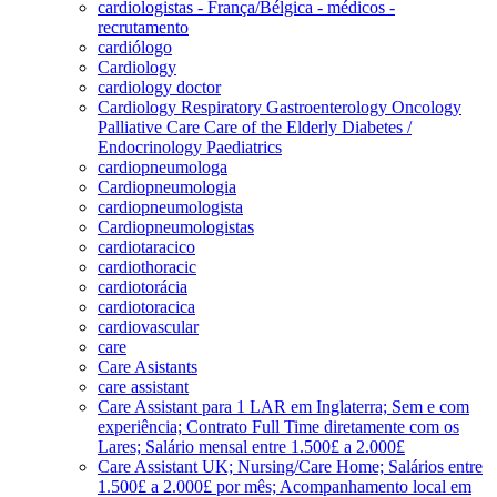
cardiologistas - França/Bélgica - médicos -
recrutamento
cardiólogo
Cardiology
cardiology doctor
Cardiology Respiratory Gastroenterology Oncology
Palliative Care Care of the Elderly Diabetes /
Endocrinology Paediatrics
cardiopneumologa
Cardiopneumologia
cardiopneumologista
Cardiopneumologistas
cardiotaracico
cardiothoracic
cardiotorácia
cardiotoracica
cardiovascular
care
Care Asistants
care assistant
Care Assistant para 1 LAR em Inglaterra; Sem e com
experiência; Contrato Full Time diretamente com os
Lares; Salário mensal entre 1.500£ a 2.000£
Care Assistant UK; Nursing/Care Home; Salários entre
1.500£ a 2.000£ por mês; Acompanhamento local em