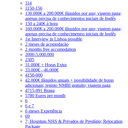
114
1150-156
130.000€ a 200.000€ ilíquidos por ano; viagem paga;
apenas precisa de conhecimentos iniciais de Inglês
150 a 240€ à hora
160.000€ a 200.000€ ilíquidos por ano; viagem paga;
apenas precisa de conhecimentos iniciais de Inglês
1st Interview in Lisboa possible
2 meses de acomodação
2 months free accomodation
2000-5.000.000
2305
31.000€ + Horas Extra
33.000€ - 46.000€
4150-000
42.000€ ilíquidos anuais + possibilidade de horas
adicionais; registo NMBI gratuito; viagem paga
4715-091 Braga
5780 Euros per month
6
6 e 7
6 meses Experiência
69
7; Hospitais NHS & Privados de Prestígio; Relocation
Package