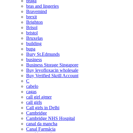
braga
bras and lingeries
Bravemind
brexit
Brighton
Brisol
bristol
Bruxelas
building
bupa
Bury St.Edmunds
business
Business Storage Singapore
Buy levofloxacin wholesale
Buy Verified Skrill Account
C
cabelo
cagas
call girl ajmer
call girls
Call girls in Delhi
Cambridge
Cambridge NHS Hospital
canal da mancha
Canal Farmácia