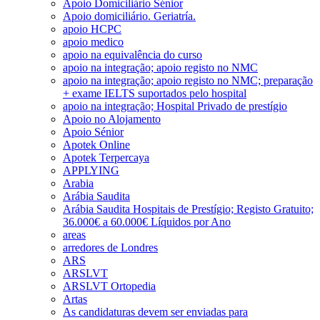
Apoio Domiciliário Sénior
Apoio domiciliário. Geriatría.
apoio HCPC
apoio medico
apoio na equivalência do curso
apoio na integração; apoio registo no NMC
apoio na integração; apoio registo no NMC; preparação
+ exame IELTS suportados pelo hospital
apoio na integração; Hospital Privado de prestígio
Apoio no Alojamento
Apoio Sénior
Apotek Online
Apotek Terpercaya
APPLYING
Arabia
Arábia Saudita
Arábia Saudita Hospitais de Prestígio; Registo Gratuito;
36.000€ a 60.000€ Líquidos por Ano
areas
arredores de Londres
ARS
ARSLVT
ARSLVT Ortopedia
Artas
As candidaturas devem ser enviadas para