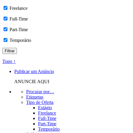
Freelance
Full-Time
Part-Time
Temporário
Topo ↑
Publicar um Anúncio
ANUNCIE AQUI
Procurar por…
Etiquetas
Tipo de Oferta
Estágio
Freelance
Full-Time
Part-Time
Temporário