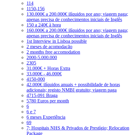
114
1150-156
130.000€ a 200.000€ ilíquidos por ano; viagem paga;
apenas precisa de conhecimentos iniciais de Inglês
150 a 240€ à hora
160.000€ a 200.000€ ilíquidos por ano; viagem paga;
apenas precisa de conhecimentos iniciais de Inglês
1st Interview in Lisboa possible
2 meses de acomodação
2 months free accomodation
2000-5.000.000
2305
31.000€ + Horas Extra
33.000€ - 46.000€
4150-000
42.000€ ilíquidos anuais + possibilidade de horas
adicionais; registo NMBI gratuito; viagem paga
4715-091 Braga
5780 Euros per month
6
6 e 7
6 meses Experiência
69
7; Hospitais NHS & Privados de Prestígio; Relocation
Package