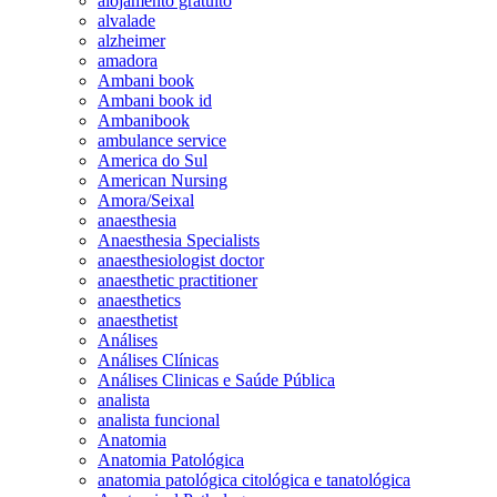
alojamento gratuito
alvalade
alzheimer
amadora
Ambani book
Ambani book id
Ambanibook
ambulance service
America do Sul
American Nursing
Amora/Seixal
anaesthesia
Anaesthesia Specialists
anaesthesiologist doctor
anaesthetic practitioner
anaesthetics
anaesthetist
Análises
Análises Clínicas
Análises Clinicas e Saúde Pública
analista
analista funcional
Anatomia
Anatomia Patológica
anatomia patológica citológica e tanatológica