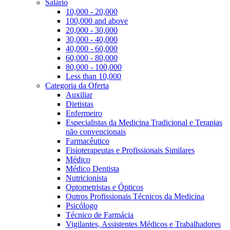
Salário
10,000 - 20,000
100,000 and above
20,000 - 30,000
30,000 - 40,000
40,000 - 60,000
60,000 - 80,000
80,000 - 100,000
Less than 10,000
Categoria da Oferta
Auxiliar
Dietistas
Enfermeiro
Especialistas da Medicina Tradicional e Terapias
não convencionais
Farmacêutico
Fisioterapeutas e Profissionais Similares
Médico
Médico Dentista
Nutricionista
Optometristas e Ópticos
Outros Profissionais Técnicos da Medicina
Psicólogo
Técnico de Farmácia
Vigilantes, Assistentes Médicos e Trabalhadores