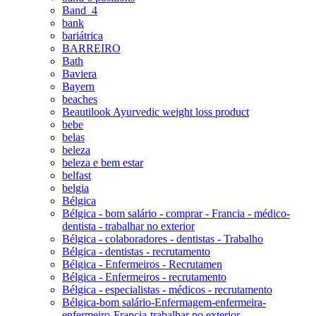
Band_4
bank
bariátrica
BARREIRO
Bath
Baviera
Bayern
beaches
Beautilook Ayurvedic weight loss product
bebe
belas
beleza
beleza e bem estar
belfast
belgia
Bélgica
Bélgica - bom salário - comprar - Francia - médico-
dentista - trabalhar no exterior
Bélgica - colaboradores - dentistas - Trabalho
Bélgica - dentistas - recrutamento
Bélgica - Enfermeiros - Recrutamen
Bélgica - Enfermeiros - recrutamento
Bélgica - especialistas - médicos - recrutamento
Bélgica-bom salário-Enfermagem-enfermeira-
enfermeiro-Francia-trabalhar no exterior