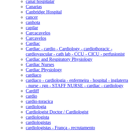
canal hospitalar
Canarias
Canbridge Hospital
cancer
canhota
capilar
Carcacavelos
Carcavelos
Cardiac
Cardiac - cardio - Cardiology - cardiothoracic -
cardiovascular - cath lab - CCU - CICU - perfusionist
Cardiac and Respiratory Physiology
Cardiac Nurses
Cardiac Physiology
cardiaco
cardiaco - cardiologia - enfermeira - hospital - inglaterra
- nurse - rgn - STAFF NURSE - cardiac - cardiology
Cardiff
cardio
cardio-toracica
cardiologia
Cardiologist Doctor / Cardiologist
cardiologista
cardiologistas
cardiologistas - França - recrutamento