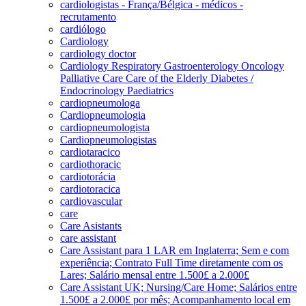
cardiologistas - França/Bélgica - médicos -
recrutamento
cardiólogo
Cardiology
cardiology doctor
Cardiology Respiratory Gastroenterology Oncology
Palliative Care Care of the Elderly Diabetes /
Endocrinology Paediatrics
cardiopneumologa
Cardiopneumologia
cardiopneumologista
Cardiopneumologistas
cardiotaracico
cardiothoracic
cardiotorácia
cardiotoracica
cardiovascular
care
Care Asistants
care assistant
Care Assistant para 1 LAR em Inglaterra; Sem e com
experiência; Contrato Full Time diretamente com os
Lares; Salário mensal entre 1.500£ a 2.000£
Care Assistant UK; Nursing/Care Home; Salários entre
1.500£ a 2.000£ por mês; Acompanhamento local em