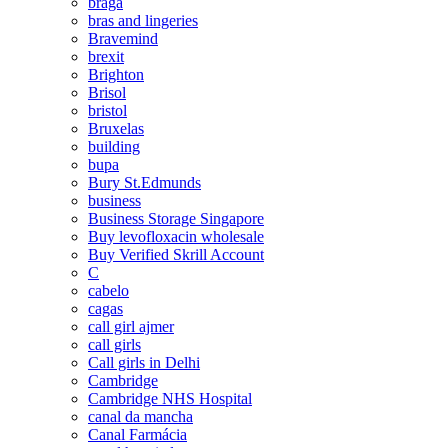
braga
bras and lingeries
Bravemind
brexit
Brighton
Brisol
bristol
Bruxelas
building
bupa
Bury St.Edmunds
business
Business Storage Singapore
Buy levofloxacin wholesale
Buy Verified Skrill Account
C
cabelo
cagas
call girl ajmer
call girls
Call girls in Delhi
Cambridge
Cambridge NHS Hospital
canal da mancha
Canal Farmácia