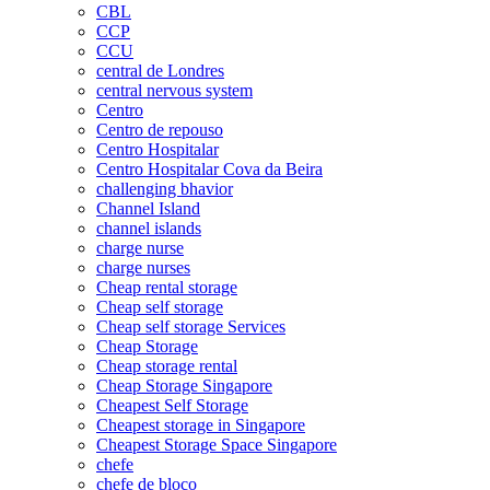
CBL
CCP
CCU
central de Londres
central nervous system
Centro
Centro de repouso
Centro Hospitalar
Centro Hospitalar Cova da Beira
challenging bhavior
Channel Island
channel islands
charge nurse
charge nurses
Cheap rental storage
Cheap self storage
Cheap self storage Services
Cheap Storage
Cheap storage rental
Cheap Storage Singapore
Cheapest Self Storage
Cheapest storage in Singapore
Cheapest Storage Space Singapore
chefe
chefe de bloco