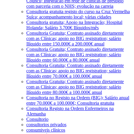
Council; Integração em rede de clínicas de prestígio
com parceria com o NHS; evolução na carreia
Consultoria gratuita registo do curso na Cruz Vermelha
Suíça; acompanhamento local; várias cidades
Consultoria gratuita; Apoio na Integração; Hospital
Holanda; Salário 3.700€ Ilíquidos/mês
Consultoria Gratuita; Contrato assinado diretamente
com as Clínicas; apoio no BIG registration; salário
Ilíquido entre 150.000€ a 200.000€ anual
Consultoria Gratuita; Contrato assinado diretamente
com as Clínicas; apoio no BIG registration; salário
Ilíquido entre 60.000€ a 80.000€ anual
Consultoria Gratuita; Contrato assinado diretamente
com as Clínicas; apoio no BIG registration; salário
Ilíquido entre 70.000€ a 100.000€ anual
Consultoria Gratuita; Contrato assinado diretamente
com as Clínicas; apoio no BIG registration; salário
Ilíquido entre 80.000€ a 100.000€ anual
Consultoria no Registo na Ordem (BIG); Salário anual
entre 70.000€ a 100.000€; Consultoria gratuita
Consultoria Registo na Ordem Enfermeiros na
Alemanha
Consultorio
consultorios privados
consumiveis clínicos