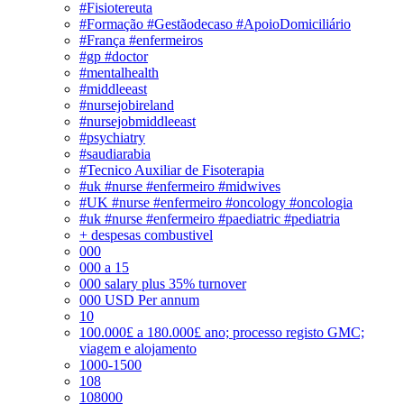
#Fisiotereuta
#Formação #Gestãodecaso #ApoioDomiciliário
#França #enfermeiros
#gp #doctor
#mentalhealth
#middleeast
#nursejobireland
#nursejobmiddleeast
#psychiatry
#saudiarabia
#Tecnico Auxiliar de Fisoterapia
#uk #nurse #enfermeiro #midwives
#UK #nurse #enfermeiro #oncology #oncologia
#uk #nurse #enfermeiro #paediatric #pediatria
+ despesas combustivel
000
000 a 15
000 salary plus 35% turnover
000 USD Per annum
10
100.000£ a 180.000£ ano; processo registo GMC;
viagem e alojamento
1000-1500
108
108000