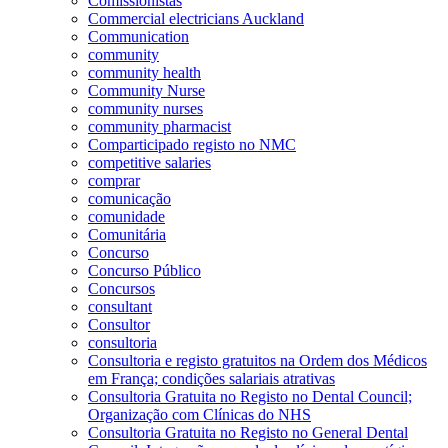
Comissionistas
Commercial electricians Auckland
Communication
community
community health
Community Nurse
community nurses
community pharmacist
Comparticipado registo no NMC
competitive salaries
comprar
comunicação
comunidade
Comunitária
Concurso
Concurso Público
Concursos
consultant
Consultor
consultoria
Consultoria e registo gratuitos na Ordem dos Médicos
em França; condições salariais atrativas
Consultoria Gratuita no Registo no Dental Council;
Organização com Clínicas do NHS
Consultoria Gratuita no Registo no General Dental