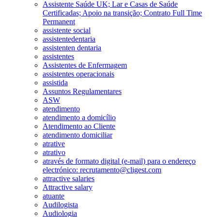
Assistente Saúde UK; Lar e Casas de Saúde
Certificadas; Apoio na transição; Contrato Full Time
Permanent
assistente social
assistentedentaria
assistenten dentaria
assistentes
Assistentes de Enfermagem
assistentes operacionais
assistida
Assuntos Regulamentares
ASW
atendimento
atendimento a domicílio
Atendimento ao Cliente
atendimento domiciliar
atrative
atrativo
através de formato digital (e-mail) para o endereço
electrónico: recrutamento@cligest.com
attractive salaries
Attractive salary
atuante
Audilogista
Audiologia