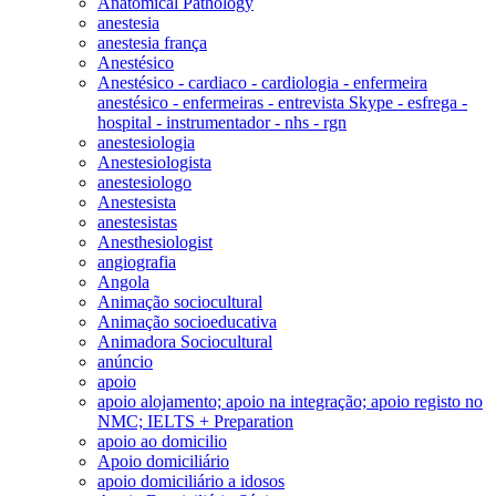
Anatomical Pathology
anestesia
anestesia frança
Anestésico
Anestésico - cardiaco - cardiologia - enfermeira
anestésico - enfermeiras - entrevista Skype - esfrega -
hospital - instrumentador - nhs - rgn
anestesiologia
Anestesiologista
anestesiologo
Anestesista
anestesistas
Anesthesiologist
angiografia
Angola
Animação sociocultural
Animação socioeducativa
Animadora Sociocultural
anúncio
apoio
apoio alojamento; apoio na integração; apoio registo no
NMC; IELTS + Preparation
apoio ao domicilio
Apoio domiciliário
apoio domiciliário a idosos