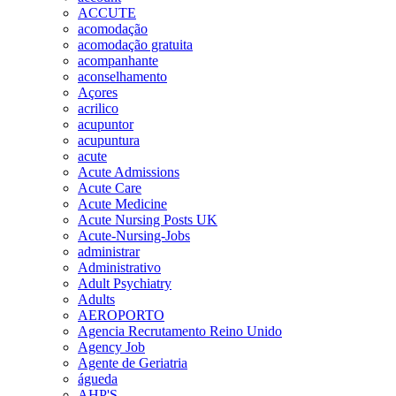
ACCUTE
acomodação
acomodação gratuita
acompanhante
aconselhamento
Açores
acrilico
acupuntor
acupuntura
acute
Acute Admissions
Acute Care
Acute Medicine
Acute Nursing Posts UK
Acute-Nursing-Jobs
administrar
Administrativo
Adult Psychiatry
Adults
AEROPORTO
Agencia Recrutamento Reino Unido
Agency Job
Agente de Geriatria
águeda
AHP'S