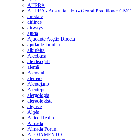
AHPRA
AHPRA - Australian Job - Genral Practitioner GMC
airedale
airlines
airways
ajuda
Ajudante Acção Directa
ajudante familiar
albufeira
Alcobaça
ale discgolf
alemã
Alemanha
alemão
Alentejano
Alentejo
alergologia
alergologista
algarve
Algés
Allied Health
Almada
Almada Forum
ALOJAMENTO