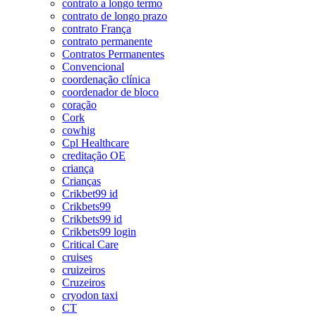
contrato a longo termo
contrato de longo prazo
contrato França
contrato permanente
Contratos Permanentes
Convencional
coordenação clínica
coordenador de bloco
coração
Cork
cowhig
Cpl Healthcare
creditação OE
criança
Crianças
Crikbet99 id
Crikbets99
Crikbets99 id
Crikbets99 login
Critical Care
cruises
cruizeiros
Cruzeiros
cryodon taxi
CT