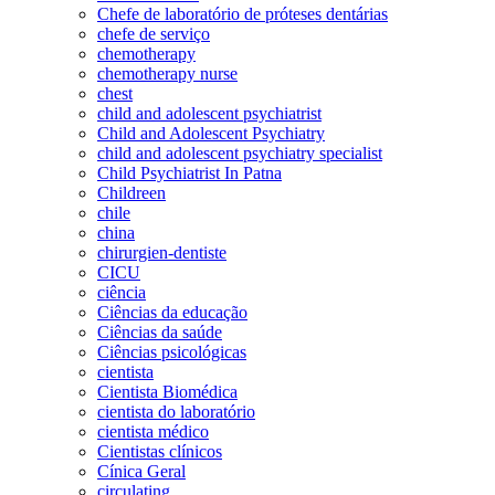
Chefe de laboratório de próteses dentárias
chefe de serviço
chemotherapy
chemotherapy nurse
chest
child and adolescent psychiatrist
Child and Adolescent Psychiatry
child and adolescent psychiatry specialist
Child Psychiatrist In Patna
Childreen
chile
china
chirurgien-dentiste
CICU
ciência
Ciências da educação
Ciências da saúde
Ciências psicológicas
cientista
Cientista Biomédica
cientista do laboratório
cientista médico
Cientistas clínicos
Cínica Geral
circulating