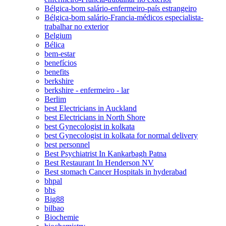
Bélgica-bom salário-enfermeiro-país estrangeiro
Bélgica-bom salário-Francia-médicos especialista-
trabalhar no exterior
Belgium
Bélica
bem-estar
benefícios
benefits
berkshire
berkshire - enfermeiro - lar
Berlim
best Electricians in Auckland
best Electricians in North Shore
best Gynecologist in kolkata
best Gynecologist in kolkata for normal delivery
best personnel
Best Psychiatrist In Kankarbagh Patna
Best Restaurant In Henderson NV
Best stomach Cancer Hospitals in hyderabad
bhpal
bhs
Big88
bilbao
Biochemie