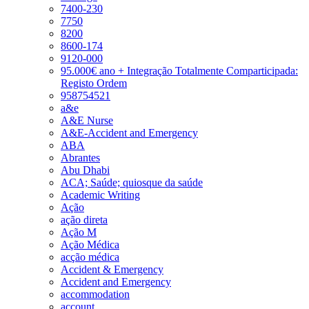
7400-230
7750
8200
8600-174
9120-000
95.000€ ano + Integração Totalmente Comparticipada:
Registo Ordem
958754521
a&e
A&E Nurse
A&E-Accident and Emergency
ABA
Abrantes
Abu Dhabi
ACA; Saúde; quiosque da saúde
Academic Writing
Ação
ação direta
Ação M
Ação Médica
acção médica
Accident & Emergency
Accident and Emergency
accommodation
account