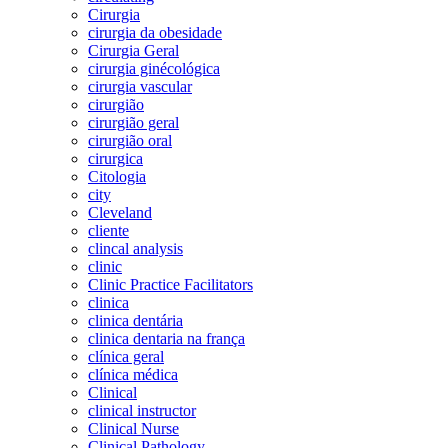
Cirurgia
cirurgia da obesidade
Cirurgia Geral
cirurgia ginécológica
cirurgia vascular
cirurgião
cirurgião geral
cirurgião oral
cirurgica
Citologia
city
Cleveland
cliente
clincal analysis
clinic
Clinic Practice Facilitators
clinica
clinica dentária
clinica dentaria na frança
clínica geral
clínica médica
Clinical
clinical instructor
Clinical Nurse
Clinical Pathology