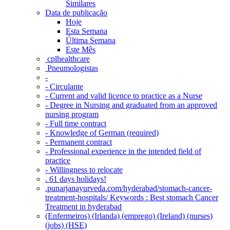
Similares
Data de publicação
Hoje
Esta Semana
Última Semana
Este Mês
‎ cplhealthcare‬
Pneumologistas
-
- Circulante
- Current and valid licence to practice as a Nurse
- Degree in Nursing and graduated from an approved
nursing program
- Full time contract
- Knowledge of German (required)
- Permanent contract
- Professional experience in the intended field of
practice
- Willingness to relocate
. 61 days holidays!
.punarjanayurveda.com/hyderabad/stomach-cancer-
treatment-hospitals/ Keywords : Best stomach Cancer
Treatment in hyderabad
(Enfermeiros) (Irlanda) (emprego) (Ireland) (nurses)
(jobs) (HSE)