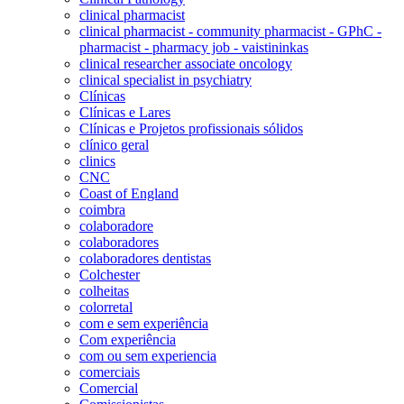
clinical pharmacist
clinical pharmacist - community pharmacist - GPhC -
pharmacist - pharmacy job - vaistininkas
clinical researcher associate oncology
clinical specialist in psychiatry
Clínicas
Clínicas e Lares
Clínicas e Projetos profissionais sólidos
clínico geral
clinics
CNC
Coast of England
coimbra
colaboradore
colaboradores
colaboradores dentistas
Colchester
colheitas
colorretal
com e sem experiência
Com experiência
com ou sem experiencia
comerciais
Comercial