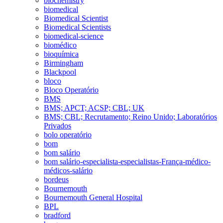
biochemistry
biomedical
Biomedical Scientist
Biomedical Scientists
biomedical-science
biomédico
bioquímica
Birmingham
Blackpool
bloco
Bloco Operatório
BMS
BMS; APCT; ACSP; CBL; UK
BMS; CBL; Recrutamento; Reino Unido; Laboratórios
Privados
bolo operatório
bom
bom salário
bom salário-especialista-especialistas-França-médico-
médicos-salário
bordeus
Bournemouth
Bournemouth General Hospital
BPL
bradford