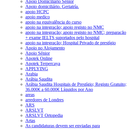
Apoio Domiciliário Sénior
Apoio domiciliário. Geriatría.
apoio HCPC
apoio medico
apoio na equivalência do curso
apoio na integração; apoio registo no NMC
apoio na integração; apoio registo no NMC; preparação
+ exame IELTS suportados pelo hospital
apoio na integração; Hospital Privado de prestígio
Apoio no Alojamento
Apoio Sénior
Apotek Online
Apotek Terpercaya
APPLYING
Arabia
Arábia Saudita
Arábia Saudita Hospitais de Prestígio; Registo Gratuito;
36.000€ a 60.000€ Líquidos por Ano
areas
arredores de Londres
ARS
ARSLVT
ARSLVT Ortopedia
Artas
As candidaturas devem ser enviadas para