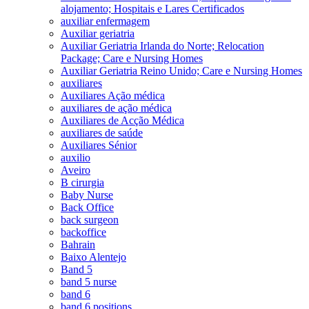
alojamento; Hospitais e Lares Certificados
auxiliar enfermagem
Auxiliar geriatria
Auxiliar Geriatria Irlanda do Norte; Relocation
Package; Care e Nursing Homes
Auxiliar Geriatria Reino Unido; Care e Nursing Homes
auxiliares
Auxiliares Ação médica
auxiliares de ação médica
Auxiliares de Acção Médica
auxiliares de saúde
Auxiliares Sénior
auxilio
Aveiro
B cirurgia
Baby Nurse
Back Office
back surgeon
backoffice
Bahrain
Baixo Alentejo
Band 5
band 5 nurse
band 6
band 6 positions