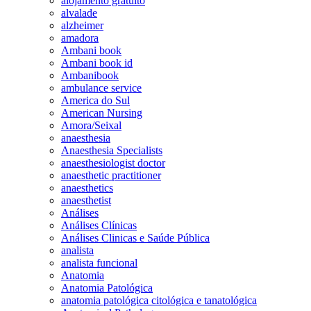
alojamento gratuito
alvalade
alzheimer
amadora
Ambani book
Ambani book id
Ambanibook
ambulance service
America do Sul
American Nursing
Amora/Seixal
anaesthesia
Anaesthesia Specialists
anaesthesiologist doctor
anaesthetic practitioner
anaesthetics
anaesthetist
Análises
Análises Clínicas
Análises Clinicas e Saúde Pública
analista
analista funcional
Anatomia
Anatomia Patológica
anatomia patológica citológica e tanatológica