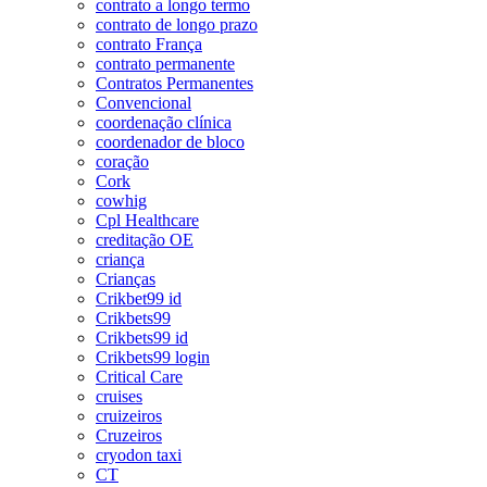
contrato a longo termo
contrato de longo prazo
contrato França
contrato permanente
Contratos Permanentes
Convencional
coordenação clínica
coordenador de bloco
coração
Cork
cowhig
Cpl Healthcare
creditação OE
criança
Crianças
Crikbet99 id
Crikbets99
Crikbets99 id
Crikbets99 login
Critical Care
cruises
cruizeiros
Cruzeiros
cryodon taxi
CT