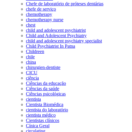
Chefe de laboratório de próteses dentárias
chefe de serviço
chemotherapy
chemotherapy nurse
chest
child and adolescent psychiatrist
Child and Adolescent Psychiatry
child and adolescent psychiatry specialist
Child Psychiatrist In Patna
Childreen
chile
china
chirurgien-dentiste
CICU
ciência
Ciências da educação
Ciências da saúde
Ciências psicológicas
cientista
Cientista Biomédica
cientista do laboratório
cientista médico
Cientistas clínicos
Cínica Geral
circulating