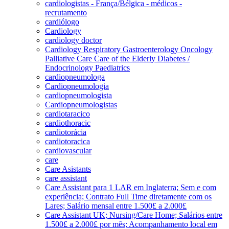
cardiologistas - França/Bélgica - médicos -
recrutamento
cardiólogo
Cardiology
cardiology doctor
Cardiology Respiratory Gastroenterology Oncology
Palliative Care Care of the Elderly Diabetes /
Endocrinology Paediatrics
cardiopneumologa
Cardiopneumologia
cardiopneumologista
Cardiopneumologistas
cardiotaracico
cardiothoracic
cardiotorácia
cardiotoracica
cardiovascular
care
Care Asistants
care assistant
Care Assistant para 1 LAR em Inglaterra; Sem e com
experiência; Contrato Full Time diretamente com os
Lares; Salário mensal entre 1.500£ a 2.000£
Care Assistant UK; Nursing/Care Home; Salários entre
1.500£ a 2.000£ por mês; Acompanhamento local em