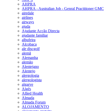
AHPRA
AHPRA - Australian Job - Genral Practitioner GMC
airedale
airlines
airways
ajuda
Ajudante Acção Directa
ajudante familiar
albufeira
Alcobaça
ale discgolf
alemã
Alemanha
alemão
Alentejano
Alentejo
alergologia
alergologista
algarve
Algés
Allied Health
Almada
Almada Forum
ALOJAMENTO