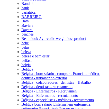
Band_4
bank
bariátrica
BARREIRO
Bath
Baviera
Bayern
beaches
Beautilook Ayurvedic weight loss product
bebe
belas
beleza
beleza e bem estar
belfast
belgia
Bélgica
Bélgica - bom salário - comprar - Francia - médico-
dentista - trabalhar no exterior
Bélgica - colaboradores - dentistas - Trabalho
Bélgica - dentistas - recrutamento
Bélgica - Enfermeiros - Recrutamen
Bélgica - Enfermeiros - recrutamento
Bélgica - especialistas - médicos - recrutamento
Bélgica-bom salário-Enfermagem-enfermeira-
enfermeiro-Francia-trabalhar no exterior