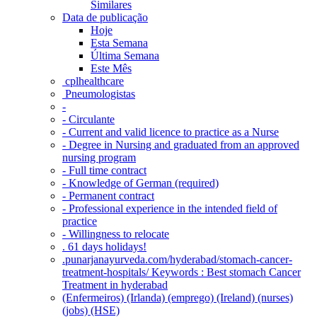
Similares
Data de publicação
Hoje
Esta Semana
Última Semana
Este Mês
‎ cplhealthcare‬
Pneumologistas
-
- Circulante
- Current and valid licence to practice as a Nurse
- Degree in Nursing and graduated from an approved
nursing program
- Full time contract
- Knowledge of German (required)
- Permanent contract
- Professional experience in the intended field of
practice
- Willingness to relocate
. 61 days holidays!
.punarjanayurveda.com/hyderabad/stomach-cancer-
treatment-hospitals/ Keywords : Best stomach Cancer
Treatment in hyderabad
(Enfermeiros) (Irlanda) (emprego) (Ireland) (nurses)
(jobs) (HSE)