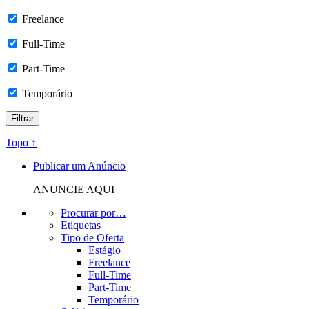
Freelance
Full-Time
Part-Time
Temporário
Topo ↑
Publicar um Anúncio
ANUNCIE AQUI
Procurar por…
Etiquetas
Tipo de Oferta
Estágio
Freelance
Full-Time
Part-Time
Temporário