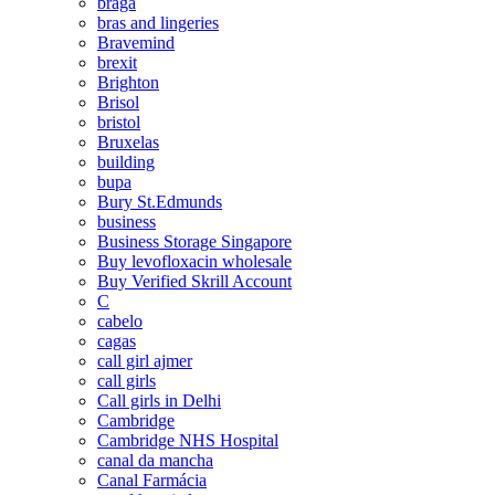
braga
bras and lingeries
Bravemind
brexit
Brighton
Brisol
bristol
Bruxelas
building
bupa
Bury St.Edmunds
business
Business Storage Singapore
Buy levofloxacin wholesale
Buy Verified Skrill Account
C
cabelo
cagas
call girl ajmer
call girls
Call girls in Delhi
Cambridge
Cambridge NHS Hospital
canal da mancha
Canal Farmácia