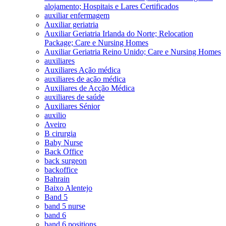
alojamento; Hospitais e Lares Certificados
auxiliar enfermagem
Auxiliar geriatria
Auxiliar Geriatria Irlanda do Norte; Relocation
Package; Care e Nursing Homes
Auxiliar Geriatria Reino Unido; Care e Nursing Homes
auxiliares
Auxiliares Ação médica
auxiliares de ação médica
Auxiliares de Acção Médica
auxiliares de saúde
Auxiliares Sénior
auxilio
Aveiro
B cirurgia
Baby Nurse
Back Office
back surgeon
backoffice
Bahrain
Baixo Alentejo
Band 5
band 5 nurse
band 6
band 6 positions