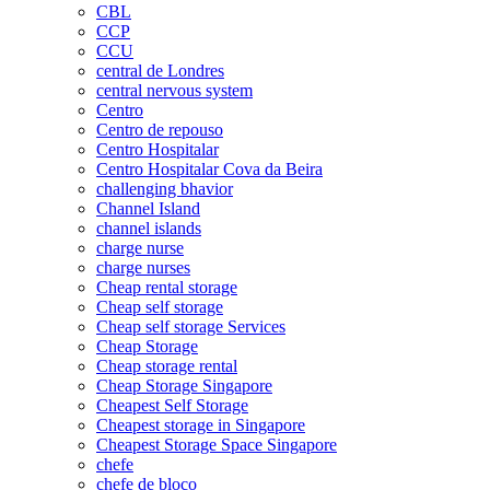
CBL
CCP
CCU
central de Londres
central nervous system
Centro
Centro de repouso
Centro Hospitalar
Centro Hospitalar Cova da Beira
challenging bhavior
Channel Island
channel islands
charge nurse
charge nurses
Cheap rental storage
Cheap self storage
Cheap self storage Services
Cheap Storage
Cheap storage rental
Cheap Storage Singapore
Cheapest Self Storage
Cheapest storage in Singapore
Cheapest Storage Space Singapore
chefe
chefe de bloco