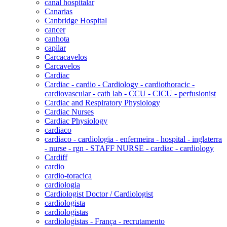
canal hospitalar
Canarias
Canbridge Hospital
cancer
canhota
capilar
Carcacavelos
Carcavelos
Cardiac
Cardiac - cardio - Cardiology - cardiothoracic -
cardiovascular - cath lab - CCU - CICU - perfusionist
Cardiac and Respiratory Physiology
Cardiac Nurses
Cardiac Physiology
cardiaco
cardiaco - cardiologia - enfermeira - hospital - inglaterra
- nurse - rgn - STAFF NURSE - cardiac - cardiology
Cardiff
cardio
cardio-toracica
cardiologia
Cardiologist Doctor / Cardiologist
cardiologista
cardiologistas
cardiologistas - França - recrutamento