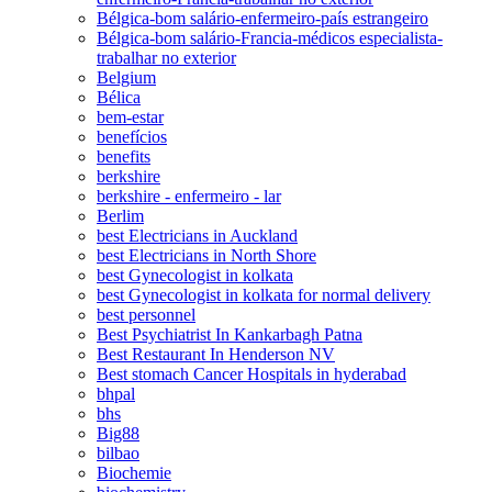
Bélgica-bom salário-enfermeiro-país estrangeiro
Bélgica-bom salário-Francia-médicos especialista-
trabalhar no exterior
Belgium
Bélica
bem-estar
benefícios
benefits
berkshire
berkshire - enfermeiro - lar
Berlim
best Electricians in Auckland
best Electricians in North Shore
best Gynecologist in kolkata
best Gynecologist in kolkata for normal delivery
best personnel
Best Psychiatrist In Kankarbagh Patna
Best Restaurant In Henderson NV
Best stomach Cancer Hospitals in hyderabad
bhpal
bhs
Big88
bilbao
Biochemie