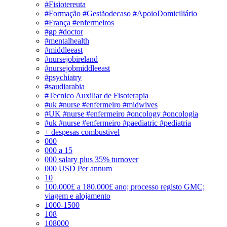
#Fisiotereuta
#Formação #Gestãodecaso #ApoioDomiciliário
#França #enfermeiros
#gp #doctor
#mentalhealth
#middleeast
#nursejobireland
#nursejobmiddleeast
#psychiatry
#saudiarabia
#Tecnico Auxiliar de Fisoterapia
#uk #nurse #enfermeiro #midwives
#UK #nurse #enfermeiro #oncology #oncologia
#uk #nurse #enfermeiro #paediatric #pediatria
+ despesas combustivel
000
000 a 15
000 salary plus 35% turnover
000 USD Per annum
10
100.000£ a 180.000£ ano; processo registo GMC;
viagem e alojamento
1000-1500
108
108000