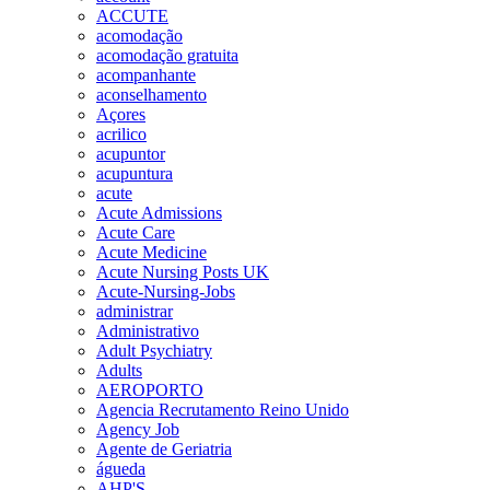
ACCUTE
acomodação
acomodação gratuita
acompanhante
aconselhamento
Açores
acrilico
acupuntor
acupuntura
acute
Acute Admissions
Acute Care
Acute Medicine
Acute Nursing Posts UK
Acute-Nursing-Jobs
administrar
Administrativo
Adult Psychiatry
Adults
AEROPORTO
Agencia Recrutamento Reino Unido
Agency Job
Agente de Geriatria
águeda
AHP'S