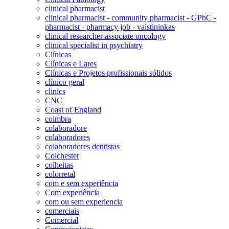
clinical pharmacist
clinical pharmacist - community pharmacist - GPhC -
pharmacist - pharmacy job - vaistininkas
clinical researcher associate oncology
clinical specialist in psychiatry
Clínicas
Clínicas e Lares
Clínicas e Projetos profissionais sólidos
clínico geral
clinics
CNC
Coast of England
coimbra
colaboradore
colaboradores
colaboradores dentistas
Colchester
colheitas
colorretal
com e sem experiência
Com experiência
com ou sem experiencia
comerciais
Comercial