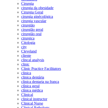
Cirurgia
cirurgia da obesidade
Cirurgia Geral
cirurgia ginécológica
cirurgia vascular
cirurgião
cirurgião geral
cirurgião oral
cirurgica
Citologia
city
Cleveland
cliente
clincal analysis
clinic
Clinic Practice Facilitators
clinica
clinica dentária
clinica dentaria na frança
clínica geral
clínica médica
Clinical
clinical instructor
Clinical Nurse
Clinical Pathology