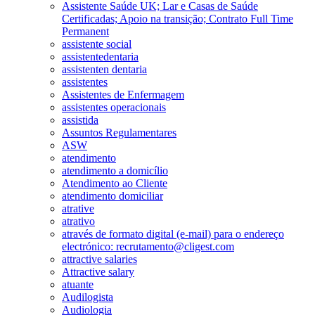
Assistente Saúde UK; Lar e Casas de Saúde
Certificadas; Apoio na transição; Contrato Full Time
Permanent
assistente social
assistentedentaria
assistenten dentaria
assistentes
Assistentes de Enfermagem
assistentes operacionais
assistida
Assuntos Regulamentares
ASW
atendimento
atendimento a domicílio
Atendimento ao Cliente
atendimento domiciliar
atrative
atrativo
através de formato digital (e-mail) para o endereço
electrónico: recrutamento@cligest.com
attractive salaries
Attractive salary
atuante
Audilogista
Audiologia