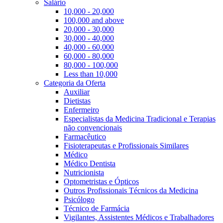
Salário
10,000 - 20,000
100,000 and above
20,000 - 30,000
30,000 - 40,000
40,000 - 60,000
60,000 - 80,000
80,000 - 100,000
Less than 10,000
Categoria da Oferta
Auxiliar
Dietistas
Enfermeiro
Especialistas da Medicina Tradicional e Terapias
não convencionais
Farmacêutico
Fisioterapeutas e Profissionais Similares
Médico
Médico Dentista
Nutricionista
Optometristas e Ópticos
Outros Profissionais Técnicos da Medicina
Psicólogo
Técnico de Farmácia
Vigilantes, Assistentes Médicos e Trabalhadores