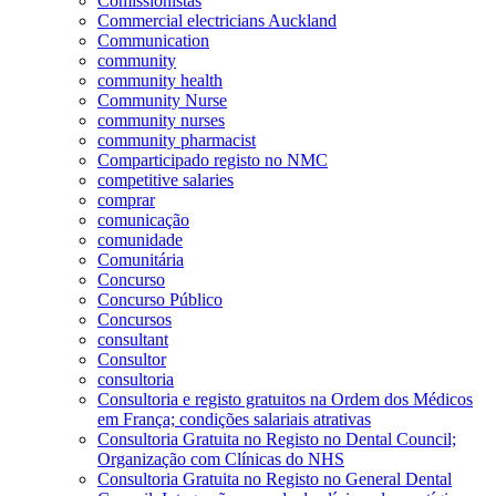
Comissionistas
Commercial electricians Auckland
Communication
community
community health
Community Nurse
community nurses
community pharmacist
Comparticipado registo no NMC
competitive salaries
comprar
comunicação
comunidade
Comunitária
Concurso
Concurso Público
Concursos
consultant
Consultor
consultoria
Consultoria e registo gratuitos na Ordem dos Médicos
em França; condições salariais atrativas
Consultoria Gratuita no Registo no Dental Council;
Organização com Clínicas do NHS
Consultoria Gratuita no Registo no General Dental