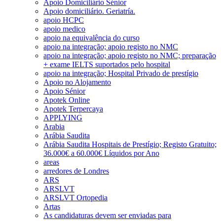
Apoio Domiciliário Sénior
Apoio domiciliário. Geriatría.
apoio HCPC
apoio medico
apoio na equivalência do curso
apoio na integração; apoio registo no NMC
apoio na integração; apoio registo no NMC; preparação
+ exame IELTS suportados pelo hospital
apoio na integração; Hospital Privado de prestígio
Apoio no Alojamento
Apoio Sénior
Apotek Online
Apotek Terpercaya
APPLYING
Arabia
Arábia Saudita
Arábia Saudita Hospitais de Prestígio; Registo Gratuito;
36.000€ a 60.000€ Líquidos por Ano
areas
arredores de Londres
ARS
ARSLVT
ARSLVT Ortopedia
Artas
As candidaturas devem ser enviadas para