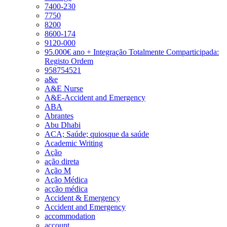
7400-230
7750
8200
8600-174
9120-000
95.000€ ano + Integração Totalmente Comparticipada:
Registo Ordem
958754521
a&e
A&E Nurse
A&E-Accident and Emergency
ABA
Abrantes
Abu Dhabi
ACA; Saúde; quiosque da saúde
Academic Writing
Ação
ação direta
Ação M
Ação Médica
acção médica
Accident & Emergency
Accident and Emergency
accommodation
account