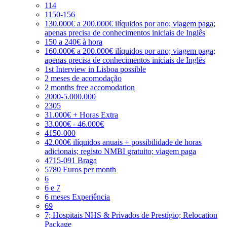
114
1150-156
130.000€ a 200.000€ ilíquidos por ano; viagem paga;
apenas precisa de conhecimentos iniciais de Inglês
150 a 240€ à hora
160.000€ a 200.000€ ilíquidos por ano; viagem paga;
apenas precisa de conhecimentos iniciais de Inglês
1st Interview in Lisboa possible
2 meses de acomodação
2 months free accomodation
2000-5.000.000
2305
31.000€ + Horas Extra
33.000€ - 46.000€
4150-000
42.000€ ilíquidos anuais + possibilidade de horas
adicionais; registo NMBI gratuito; viagem paga
4715-091 Braga
5780 Euros per month
6
6 e 7
6 meses Experiência
69
7; Hospitais NHS & Privados de Prestígio; Relocation
Package