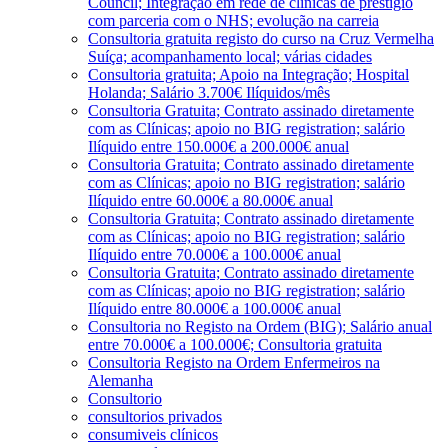
Council; Integração em rede de clínicas de prestígio
com parceria com o NHS; evolução na carreia
Consultoria gratuita registo do curso na Cruz Vermelha
Suíça; acompanhamento local; várias cidades
Consultoria gratuita; Apoio na Integração; Hospital
Holanda; Salário 3.700€ Ilíquidos/mês
Consultoria Gratuita; Contrato assinado diretamente
com as Clínicas; apoio no BIG registration; salário
Ilíquido entre 150.000€ a 200.000€ anual
Consultoria Gratuita; Contrato assinado diretamente
com as Clínicas; apoio no BIG registration; salário
Ilíquido entre 60.000€ a 80.000€ anual
Consultoria Gratuita; Contrato assinado diretamente
com as Clínicas; apoio no BIG registration; salário
Ilíquido entre 70.000€ a 100.000€ anual
Consultoria Gratuita; Contrato assinado diretamente
com as Clínicas; apoio no BIG registration; salário
Ilíquido entre 80.000€ a 100.000€ anual
Consultoria no Registo na Ordem (BIG); Salário anual
entre 70.000€ a 100.000€; Consultoria gratuita
Consultoria Registo na Ordem Enfermeiros na
Alemanha
Consultorio
consultorios privados
consumiveis clínicos