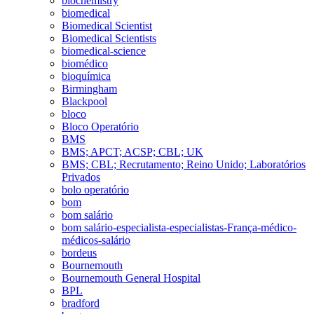
biochemistry
biomedical
Biomedical Scientist
Biomedical Scientists
biomedical-science
biomédico
bioquímica
Birmingham
Blackpool
bloco
Bloco Operatório
BMS
BMS; APCT; ACSP; CBL; UK
BMS; CBL; Recrutamento; Reino Unido; Laboratórios
Privados
bolo operatório
bom
bom salário
bom salário-especialista-especialistas-França-médico-
médicos-salário
bordeus
Bournemouth
Bournemouth General Hospital
BPL
bradford