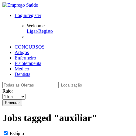
Login/register
Welcome
Ligar/Registo
CONCURSOS
Artigos
Enfermeiro
Fisioterapeuta
Médico
Dentista
Raio:
Procurar
Jobs tagged "auxiliar"
Estágio