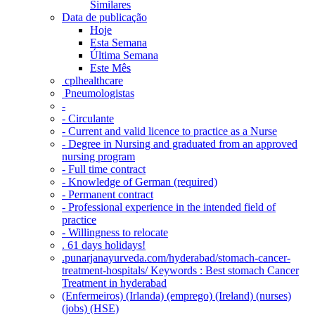
Similares
Data de publicação
Hoje
Esta Semana
Última Semana
Este Mês
‎ cplhealthcare‬
Pneumologistas
-
- Circulante
- Current and valid licence to practice as a Nurse
- Degree in Nursing and graduated from an approved
nursing program
- Full time contract
- Knowledge of German (required)
- Permanent contract
- Professional experience in the intended field of
practice
- Willingness to relocate
. 61 days holidays!
.punarjanayurveda.com/hyderabad/stomach-cancer-
treatment-hospitals/ Keywords : Best stomach Cancer
Treatment in hyderabad
(Enfermeiros) (Irlanda) (emprego) (Ireland) (nurses)
(jobs) (HSE)