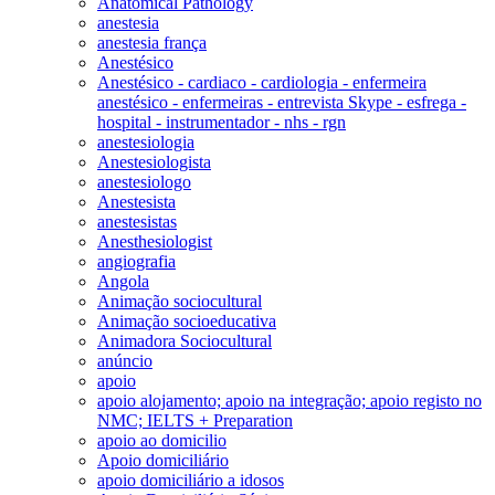
Anatomical Pathology
anestesia
anestesia frança
Anestésico
Anestésico - cardiaco - cardiologia - enfermeira
anestésico - enfermeiras - entrevista Skype - esfrega -
hospital - instrumentador - nhs - rgn
anestesiologia
Anestesiologista
anestesiologo
Anestesista
anestesistas
Anesthesiologist
angiografia
Angola
Animação sociocultural
Animação socioeducativa
Animadora Sociocultural
anúncio
apoio
apoio alojamento; apoio na integração; apoio registo no
NMC; IELTS + Preparation
apoio ao domicilio
Apoio domiciliário
apoio domiciliário a idosos