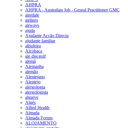
AHPRA
AHPRA - Australian Job - Genral Practitioner GMC
airedale
airlines
airways
ajuda
Ajudante Acção Directa
ajudante familiar
albufeira
Alcobaça
ale discgolf
alemã
Alemanha
alemão
Alentejano
Alentejo
alergologia
alergologista
algarve
Algés
Allied Health
Almada
Almada Forum
ALOJAMENTO