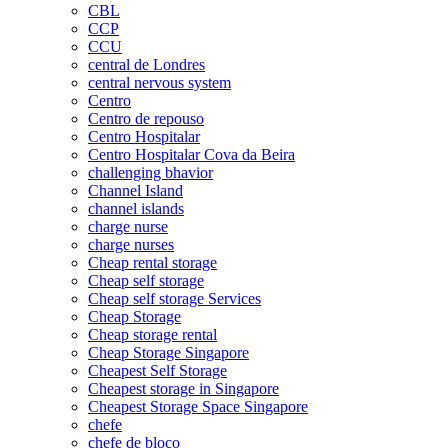
CBL
CCP
CCU
central de Londres
central nervous system
Centro
Centro de repouso
Centro Hospitalar
Centro Hospitalar Cova da Beira
challenging bhavior
Channel Island
channel islands
charge nurse
charge nurses
Cheap rental storage
Cheap self storage
Cheap self storage Services
Cheap Storage
Cheap storage rental
Cheap Storage Singapore
Cheapest Self Storage
Cheapest storage in Singapore
Cheapest Storage Space Singapore
chefe
chefe de bloco