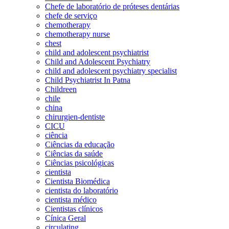
Chefe de laboratório de próteses dentárias
chefe de serviço
chemotherapy
chemotherapy nurse
chest
child and adolescent psychiatrist
Child and Adolescent Psychiatry
child and adolescent psychiatry specialist
Child Psychiatrist In Patna
Childreen
chile
china
chirurgien-dentiste
CICU
ciência
Ciências da educação
Ciências da saúde
Ciências psicológicas
cientista
Cientista Biomédica
cientista do laboratório
cientista médico
Cientistas clínicos
Cínica Geral
circulating