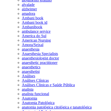
alojamento gratuito
alvalade
alzheimer
amadora
Ambani book
Ambani book id
Ambanibook
ambulance service
America do Sul
American Nursing
Amora/Seixal
anaesthesia
Anaesthesia Specialists
anaesthesiologist doctor
anaesthetic practitioner
anaesthetics
anaesthetist
Análises
Análises Clínicas
Análises Clinicas e Saúde Pública
analista
analista funcional
Anatomia
Anatomia Patológica
anatomia patológica citológica e tanatológica