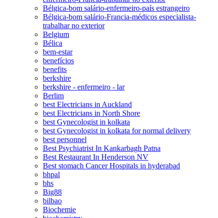
Bélgica-bom salário-enfermeiro-país estrangeiro
Bélgica-bom salário-Francia-médicos especialista-
trabalhar no exterior
Belgium
Bélica
bem-estar
benefícios
benefits
berkshire
berkshire - enfermeiro - lar
Berlim
best Electricians in Auckland
best Electricians in North Shore
best Gynecologist in kolkata
best Gynecologist in kolkata for normal delivery
best personnel
Best Psychiatrist In Kankarbagh Patna
Best Restaurant In Henderson NV
Best stomach Cancer Hospitals in hyderabad
bhpal
bhs
Big88
bilbao
Biochemie