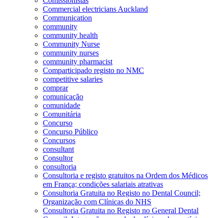
Comissionistas
Commercial electricians Auckland
Communication
community
community health
Community Nurse
community nurses
community pharmacist
Comparticipado registo no NMC
competitive salaries
comprar
comunicação
comunidade
Comunitária
Concurso
Concurso Público
Concursos
consultant
Consultor
consultoria
Consultoria e registo gratuitos na Ordem dos Médicos
em França; condições salariais atrativas
Consultoria Gratuita no Registo no Dental Council;
Organização com Clínicas do NHS
Consultoria Gratuita no Registo no General Dental