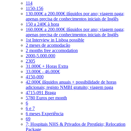
114
1150-156
130.000€ a 200.000€ ilíquidos por ano; viagem paga;
apenas precisa de conhecimentos iniciais de Inglês
150 a 240€ à hora
160.000€ a 200.000€ ilíquidos por ano; viagem paga;
apenas precisa de conhecimentos iniciais de Inglês
1st Interview in Lisboa possible
2 meses de acomodação
2 months free accomodation
2000-5.000.000
2305
31.000€ + Horas Extra
33.000€ - 46.000€
4150-000
42.000€ ilíquidos anuais + possibilidade de horas
adicionais; registo NMBI gratuito; viagem paga
4715-091 Braga
5780 Euros per month
6
6 e 7
6 meses Experiência
69
7; Hospitais NHS & Privados de Prestígio; Relocation
Package