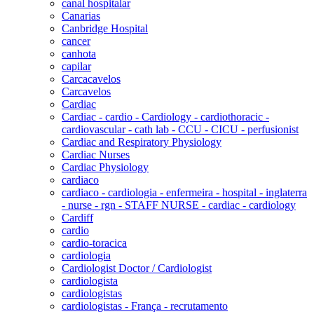
canal hospitalar
Canarias
Canbridge Hospital
cancer
canhota
capilar
Carcacavelos
Carcavelos
Cardiac
Cardiac - cardio - Cardiology - cardiothoracic -
cardiovascular - cath lab - CCU - CICU - perfusionist
Cardiac and Respiratory Physiology
Cardiac Nurses
Cardiac Physiology
cardiaco
cardiaco - cardiologia - enfermeira - hospital - inglaterra
- nurse - rgn - STAFF NURSE - cardiac - cardiology
Cardiff
cardio
cardio-toracica
cardiologia
Cardiologist Doctor / Cardiologist
cardiologista
cardiologistas
cardiologistas - França - recrutamento