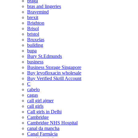
braga
bras and lingeries
Bravemind
brexit
Brighton
Brisol
bristol
Bruxelas
building
bupa
Bury St.Edmunds
business
Business Storage Singapore
Buy levofloxacin wholesale
Buy Verified Skrill Account
C
cabelo
cagas
call girl ajmer
call girls
Call girls in Delhi
Cambridge
Cambridge NHS Hospital
canal da mancha
Canal Farmácia