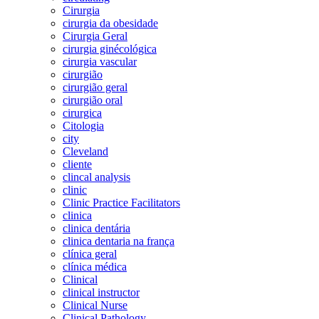
Cirurgia
cirurgia da obesidade
Cirurgia Geral
cirurgia ginécológica
cirurgia vascular
cirurgião
cirurgião geral
cirurgião oral
cirurgica
Citologia
city
Cleveland
cliente
clincal analysis
clinic
Clinic Practice Facilitators
clinica
clinica dentária
clinica dentaria na frança
clínica geral
clínica médica
Clinical
clinical instructor
Clinical Nurse
Clinical Pathology