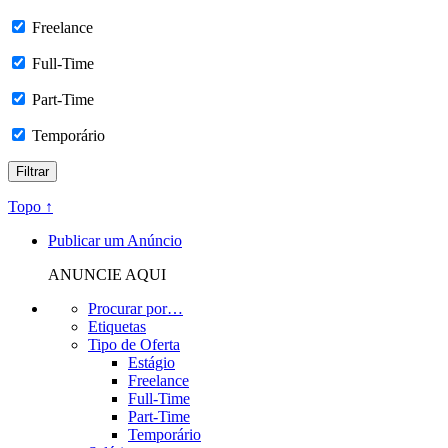
Freelance
Full-Time
Part-Time
Temporário
Topo ↑
Publicar um Anúncio
ANUNCIE AQUI
Procurar por…
Etiquetas
Tipo de Oferta
Estágio
Freelance
Full-Time
Part-Time
Temporário