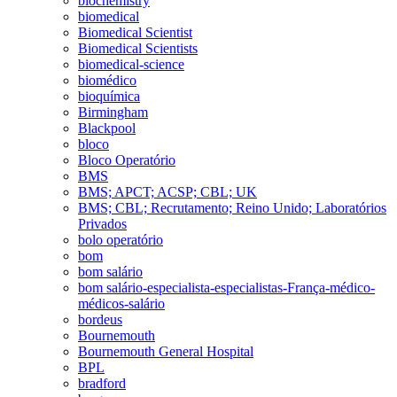
biochemistry
biomedical
Biomedical Scientist
Biomedical Scientists
biomedical-science
biomédico
bioquímica
Birmingham
Blackpool
bloco
Bloco Operatório
BMS
BMS; APCT; ACSP; CBL; UK
BMS; CBL; Recrutamento; Reino Unido; Laboratórios
Privados
bolo operatório
bom
bom salário
bom salário-especialista-especialistas-França-médico-
médicos-salário
bordeus
Bournemouth
Bournemouth General Hospital
BPL
bradford