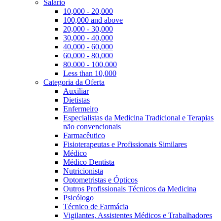
Salário
10,000 - 20,000
100,000 and above
20,000 - 30,000
30,000 - 40,000
40,000 - 60,000
60,000 - 80,000
80,000 - 100,000
Less than 10,000
Categoria da Oferta
Auxiliar
Dietistas
Enfermeiro
Especialistas da Medicina Tradicional e Terapias
não convencionais
Farmacêutico
Fisioterapeutas e Profissionais Similares
Médico
Médico Dentista
Nutricionista
Optometristas e Ópticos
Outros Profissionais Técnicos da Medicina
Psicólogo
Técnico de Farmácia
Vigilantes, Assistentes Médicos e Trabalhadores