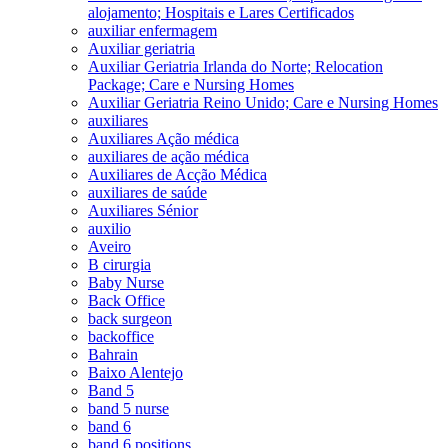
alojamento; Hospitais e Lares Certificados
auxiliar enfermagem
Auxiliar geriatria
Auxiliar Geriatria Irlanda do Norte; Relocation
Package; Care e Nursing Homes
Auxiliar Geriatria Reino Unido; Care e Nursing Homes
auxiliares
Auxiliares Ação médica
auxiliares de ação médica
Auxiliares de Acção Médica
auxiliares de saúde
Auxiliares Sénior
auxilio
Aveiro
B cirurgia
Baby Nurse
Back Office
back surgeon
backoffice
Bahrain
Baixo Alentejo
Band 5
band 5 nurse
band 6
band 6 positions