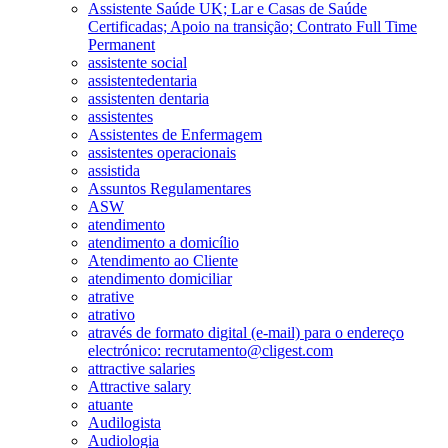
Assistente Saúde UK; Lar e Casas de Saúde
Certificadas; Apoio na transição; Contrato Full Time
Permanent
assistente social
assistentedentaria
assistenten dentaria
assistentes
Assistentes de Enfermagem
assistentes operacionais
assistida
Assuntos Regulamentares
ASW
atendimento
atendimento a domicílio
Atendimento ao Cliente
atendimento domiciliar
atrative
atrativo
através de formato digital (e-mail) para o endereço
electrónico: recrutamento@cligest.com
attractive salaries
Attractive salary
atuante
Audilogista
Audiologia