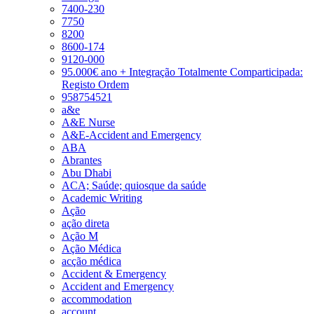
7400-230
7750
8200
8600-174
9120-000
95.000€ ano + Integração Totalmente Comparticipada:
Registo Ordem
958754521
a&e
A&E Nurse
A&E-Accident and Emergency
ABA
Abrantes
Abu Dhabi
ACA; Saúde; quiosque da saúde
Academic Writing
Ação
ação direta
Ação M
Ação Médica
acção médica
Accident & Emergency
Accident and Emergency
accommodation
account