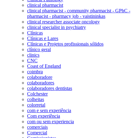
clinical pharmacist
clinical pharmacist - community pharmacist - GPhC -
pharmacist - pharmacy job - vaistininkas
clinical researcher associate oncology
clinical specialist in psychiatry
Clínicas
Clínicas e Lares
Clínicas e Projetos profissionais sólidos
clínico geral
clinics
CNC
Coast of England
coimbra
colaboradore
colaboradores
colaboradores dentistas
Colchester
colheitas
colorretal
com e sem experiência
Com experiência
com ou sem experiencia
comerciais
Comercial