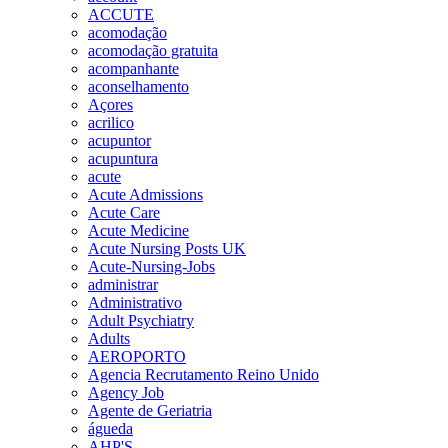
ACCUTE
acomodação
acomodação gratuita
acompanhante
aconselhamento
Açores
acrilico
acupuntor
acupuntura
acute
Acute Admissions
Acute Care
Acute Medicine
Acute Nursing Posts UK
Acute-Nursing-Jobs
administrar
Administrativo
Adult Psychiatry
Adults
AEROPORTO
Agencia Recrutamento Reino Unido
Agency Job
Agente de Geriatria
águeda
AHP'S