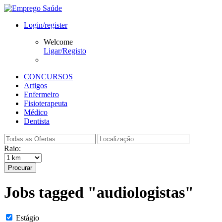
Login/register
Welcome
Ligar/Registo
CONCURSOS
Artigos
Enfermeiro
Fisioterapeuta
Médico
Dentista
Raio:
Procurar
Jobs tagged "audiologistas"
Estágio