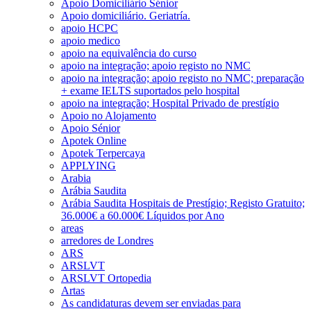
Apoio Domiciliário Sénior
Apoio domiciliário. Geriatría.
apoio HCPC
apoio medico
apoio na equivalência do curso
apoio na integração; apoio registo no NMC
apoio na integração; apoio registo no NMC; preparação
+ exame IELTS suportados pelo hospital
apoio na integração; Hospital Privado de prestígio
Apoio no Alojamento
Apoio Sénior
Apotek Online
Apotek Terpercaya
APPLYING
Arabia
Arábia Saudita
Arábia Saudita Hospitais de Prestígio; Registo Gratuito;
36.000€ a 60.000€ Líquidos por Ano
areas
arredores de Londres
ARS
ARSLVT
ARSLVT Ortopedia
Artas
As candidaturas devem ser enviadas para