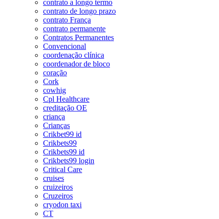
contrato a longo termo
contrato de longo prazo
contrato França
contrato permanente
Contratos Permanentes
Convencional
coordenação clínica
coordenador de bloco
coração
Cork
cowhig
Cpl Healthcare
creditação OE
criança
Crianças
Crikbet99 id
Crikbets99
Crikbets99 id
Crikbets99 login
Critical Care
cruises
cruizeiros
Cruzeiros
cryodon taxi
CT