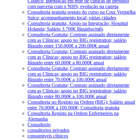
Council; Integração em rede de clínicas de prestígio
com parceria com o NHS; evolução na carreia
Consultoria gratuita registo do curso na Cruz Vermelha
Suíça; acompanhamento local; várias cidades
Consultoria gratuita; Apoio na Integração; Hospital
Holanda; Salário 3.700€ Ilíquidos/mês
Consultoria Gratuita; Contrato assinado diretamente
com as Clínicas; apoio no BIG registration; salário
Ilíquido entre 150.000€ a 200.000€ anual
Consultoria Gratuita; Contrato assinado diretamente
com as Clínicas; apoio no BIG registration; salário
Ilíquido entre 60.000€ a 80.000€ anual
Consultoria Gratuita; Contrato assinado diretamente
com as Clínicas; apoio no BIG registration; salário
Ilíquido entre 70.000€ a 100.000€ anual
Consultoria Gratuita; Contrato assinado diretamente
com as Clínicas; apoio no BIG registration; salário
Ilíquido entre 80.000€ a 100.000€ anual
Consultoria no Registo na Ordem (BIG); Salário anual
entre 70.000€ a 100.000€; Consultoria gratuita
Consultoria Registo na Ordem Enfermeiros na
Alemanha
Consultorio
consultorios privados
consumiveis clínicos