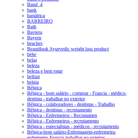
Band_4
bank
bariátrica
BARREIRO
Bath
Baviera
Bayern
beaches
Beautilook Ayurvedic weight loss product
bebe
belas
beleza
beleza e bem estar
belfast
belgia
Bélgica
Bélgica - bom salário - comprar - Francia - médico-
dentista - trabalhar no exterior
Bélgica - colaboradores - dentistas - Trabalho
Bélgica - dentistas - recrutamento
Bélgica - Enfermeiros - Recrutamen
Bélgica - Enfermeiros - recrutamento
Bélgica - especialistas - médicos - recrutamento
Bélgica-bom salário-Enfermagem-enfermeira-
enfermeiro-Francia-trabalhar no exterior