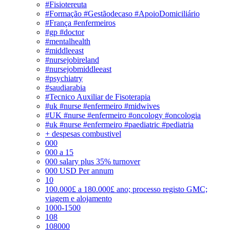
#Fisiotereuta
#Formação #Gestãodecaso #ApoioDomiciliário
#França #enfermeiros
#gp #doctor
#mentalhealth
#middleeast
#nursejobireland
#nursejobmiddleeast
#psychiatry
#saudiarabia
#Tecnico Auxiliar de Fisoterapia
#uk #nurse #enfermeiro #midwives
#UK #nurse #enfermeiro #oncology #oncologia
#uk #nurse #enfermeiro #paediatric #pediatria
+ despesas combustivel
000
000 a 15
000 salary plus 35% turnover
000 USD Per annum
10
100.000£ a 180.000£ ano; processo registo GMC;
viagem e alojamento
1000-1500
108
108000