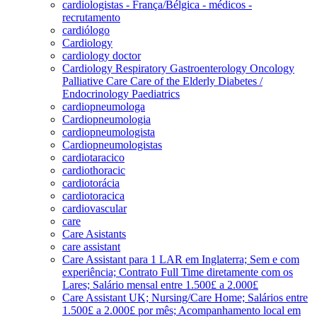
cardiologistas - França/Bélgica - médicos -
recrutamento
cardiólogo
Cardiology
cardiology doctor
Cardiology Respiratory Gastroenterology Oncology
Palliative Care Care of the Elderly Diabetes /
Endocrinology Paediatrics
cardiopneumologa
Cardiopneumologia
cardiopneumologista
Cardiopneumologistas
cardiotaracico
cardiothoracic
cardiotorácia
cardiotoracica
cardiovascular
care
Care Asistants
care assistant
Care Assistant para 1 LAR em Inglaterra; Sem e com
experiência; Contrato Full Time diretamente com os
Lares; Salário mensal entre 1.500£ a 2.000£
Care Assistant UK; Nursing/Care Home; Salários entre
1.500£ a 2.000£ por mês; Acompanhamento local em