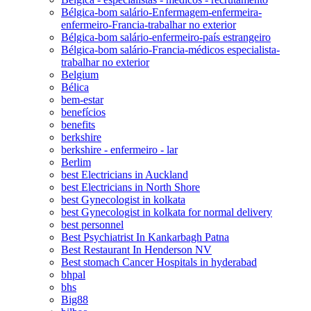
Bélgica-bom salário-Enfermagem-enfermeira-
enfermeiro-Francia-trabalhar no exterior
Bélgica-bom salário-enfermeiro-país estrangeiro
Bélgica-bom salário-Francia-médicos especialista-
trabalhar no exterior
Belgium
Bélica
bem-estar
benefícios
benefits
berkshire
berkshire - enfermeiro - lar
Berlim
best Electricians in Auckland
best Electricians in North Shore
best Gynecologist in kolkata
best Gynecologist in kolkata for normal delivery
best personnel
Best Psychiatrist In Kankarbagh Patna
Best Restaurant In Henderson NV
Best stomach Cancer Hospitals in hyderabad
bhpal
bhs
Big88