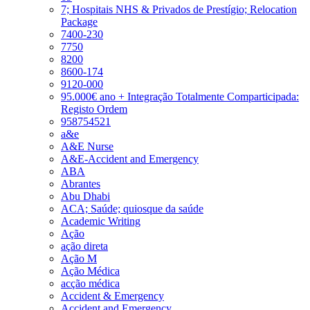
7; Hospitais NHS & Privados de Prestígio; Relocation
Package
7400-230
7750
8200
8600-174
9120-000
95.000€ ano + Integração Totalmente Comparticipada:
Registo Ordem
958754521
a&e
A&E Nurse
A&E-Accident and Emergency
ABA
Abrantes
Abu Dhabi
ACA; Saúde; quiosque da saúde
Academic Writing
Ação
ação direta
Ação M
Ação Médica
acção médica
Accident & Emergency
Accident and Emergency