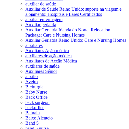
auxiliar de saúde
Auxiliar de Saúde Reino Unido; suporte na viagem e
alojamento; Hospitais e Lares Certificados
auxiliar enfermagem
Auxiliar geriatria
Auxiliar Geriatria Irlanda do Norte; Relocation
Package; Care e Nursing Homes
Auxiliar Geriatria Reino Unido; Care e Nursing Homes
auxiliares
Auxiliares Ação médica
auxiliares de ação médica
Auxiliares de Acção Médica
auxiliares de saúde
Auxiliares Sénior
auxilio
Aveiro
B cirurgia
Baby Nurse
Back Office
back surgeon
backoffice
Bahrain
Baixo Alentejo
Band 5
band 5 nurse