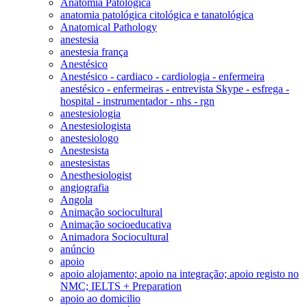
Anatomia Patológica
anatomia patológica citológica e tanatológica
Anatomical Pathology
anestesia
anestesia frança
Anestésico
Anestésico - cardiaco - cardiologia - enfermeira
anestésico - enfermeiras - entrevista Skype - esfrega -
hospital - instrumentador - nhs - rgn
anestesiologia
Anestesiologista
anestesiologo
Anestesista
anestesistas
Anesthesiologist
angiografia
Angola
Animação sociocultural
Animação socioeducativa
Animadora Sociocultural
anúncio
apoio
apoio alojamento; apoio na integração; apoio registo no
NMC; IELTS + Preparation
apoio ao domicilio