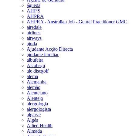
águeda
AHP'S
AHPRA
AHPRA - Australian Job - Genral Practitioner GMC
airedale
airlines
airways
ajuda
Ajudante Acção Directa
ajudante familiar
albufeira
Alcobaça
ale discgolf
alemã
Alemanha
alemão
Alentejano
Alentejo
alergologia
alergologista
algarve
Algés
Allied Health
Almada