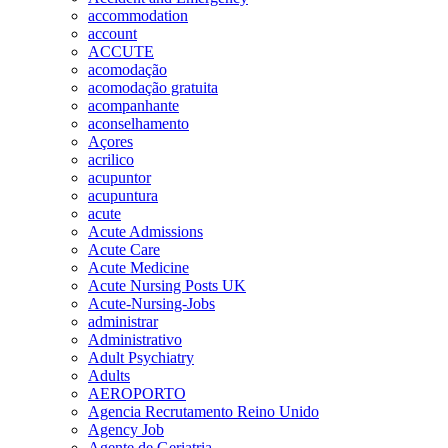
accommodation
account
ACCUTE
acomodação
acomodação gratuita
acompanhante
aconselhamento
Açores
acrilico
acupuntor
acupuntura
acute
Acute Admissions
Acute Care
Acute Medicine
Acute Nursing Posts UK
Acute-Nursing-Jobs
administrar
Administrativo
Adult Psychiatry
Adults
AEROPORTO
Agencia Recrutamento Reino Unido
Agency Job
Agente de Geriatria