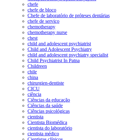
chefe
chefe de bloco
Chefe de laboratório de próteses dentárias
chefe de serviço
chemotherapy
chemotherapy nurse
chest
child and adolescent psychiatrist
Child and Adolescent Psychiatry
child and adolescent psychiatry specialist
Child Psychiatrist In Patna
Childreen
chile
china
chirurgien-dentiste
CICU
ciência
Ciências da educação
Ciências da saúde
Ciências psicológicas
cientista
Cientista Biomédica
cientista do laboratório
cientista médico
Cientistas clínicos