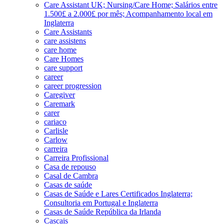
Care Assistant UK; Nursing/Care Home; Salários entre
1.500£ a 2.000£ por mês; Acompanhamento local em
Inglaterra
Care Assistants
care assistens
care home
Care Homes
care support
career
career progression
Caregiver
Caremark
carer
cariaco
Carlisle
Carlow
carreira
Carreira Profissional
Casa de repouso
Casal de Cambra
Casas de saúde
Casas de Saúde e Lares Certificados Inglaterra;
Consultoria em Portugal e Inglaterra
Casas de Saúde República da Irlanda
Cascais