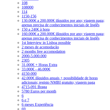
108
108000
114
1150-156
130.000€ a 200.000€ ilíquidos por ano; viagem paga;
apenas precisa de conhecimentos iniciais de Inglês
150 a 240€ à hora
160.000€ a 200.000€ ilíquidos por ano; viagem paga;
apenas precisa de conhecimentos iniciais de Inglês
1st Interview in Lisboa possible
2 meses de acomodação
2 months free accomodation
2000-5.000.000
2305
31.000€ + Horas Extra
33.000€ - 46.000€
4150-000
42.000€ ilíquidos anuais + possibilidade de horas
adicionais; registo NMBI gratuito; viagem paga
4715-091 Braga
5780 Euros per month
6
6 e 7
6 meses Experiência
69