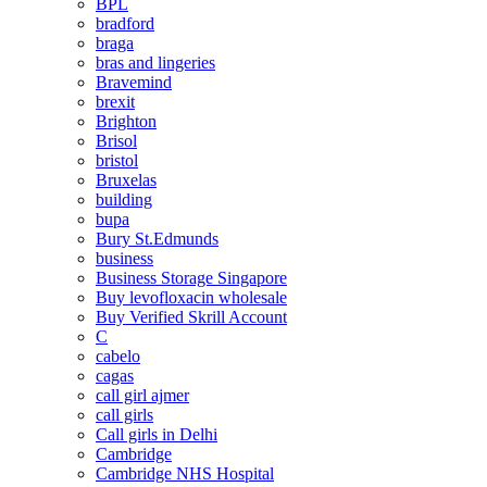
BPL
bradford
braga
bras and lingeries
Bravemind
brexit
Brighton
Brisol
bristol
Bruxelas
building
bupa
Bury St.Edmunds
business
Business Storage Singapore
Buy levofloxacin wholesale
Buy Verified Skrill Account
C
cabelo
cagas
call girl ajmer
call girls
Call girls in Delhi
Cambridge
Cambridge NHS Hospital