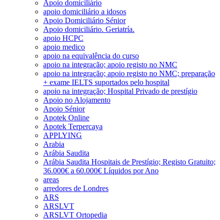
Apoio domiciliário
apoio domiciliário a idosos
Apoio Domiciliário Sénior
Apoio domiciliário. Geriatría.
apoio HCPC
apoio medico
apoio na equivalência do curso
apoio na integração; apoio registo no NMC
apoio na integração; apoio registo no NMC; preparação
+ exame IELTS suportados pelo hospital
apoio na integração; Hospital Privado de prestígio
Apoio no Alojamento
Apoio Sénior
Apotek Online
Apotek Terpercaya
APPLYING
Arabia
Arábia Saudita
Arábia Saudita Hospitais de Prestígio; Registo Gratuito;
36.000€ a 60.000€ Líquidos por Ano
areas
arredores de Londres
ARS
ARSLVT
ARSLVT Ortopedia