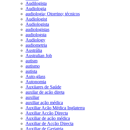
Audilogista
Audiologia
audiologia; Otorrino; técnicos
Audiologist
Audiologista
audiologistas
audiologsta
Audiology
audiometria
Austrália
Australian Job
autism
autismo
autista
Auto-glass
Autonomia
Auxiiares de Saúde
auxilar de ação direta
auxiliar
auxiliar ação médica
Auxiliar Ação Médica Inglaterra
Auxiliar Acção Directa
Auxiliar de ação médica
Auxiliar de Acção Directa
Auxiliar de Geriatria