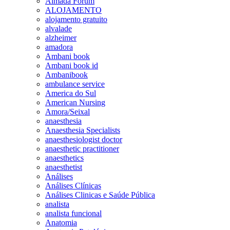
Almada Forum
ALOJAMENTO
alojamento gratuito
alvalade
alzheimer
amadora
Ambani book
Ambani book id
Ambanibook
ambulance service
America do Sul
American Nursing
Amora/Seixal
anaesthesia
Anaesthesia Specialists
anaesthesiologist doctor
anaesthetic practitioner
anaesthetics
anaesthetist
Análises
Análises Clínicas
Análises Clinicas e Saúde Pública
analista
analista funcional
Anatomia