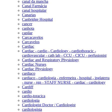
canal da mancha
Canal Farmácia
canal hospitalar
Canarias
Canbridge Hospital
cancer
canhota
capilar
Carcacavelos
Carcavelos
Cardiac
Cardiac - cardio - Cardiology - cardiothoracic -
cardiovascular - cath lab - CCU - CICU - perfusionist
Cardiac and Respiratory Physiology
Cardiac Nurses
Cardiac Physiology
cardiaco
cardiaco - cardiologia - enfermeira - hospital - inglaterra
- nurse - rgn - STAFF NURSE - cardiac - cardiology
Cardiff
cardio
cardio-toracica
cardiologia
Cardiologist Doctor / Cardiologist
cardiologista