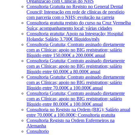
Organização com Clínicas do NHS
Consultoria Gratuita no Registo no General Dental
Council; Integração em rede de clínicas de prestígio
com parceria com o NHS; evolução na carreia
Consultoria gratuita registo do curso na Cruz Vermelha
Suíça; acompanhamento local; várias cidades
Consultoria gratuita; Apoio na Integração; Hospital
Holanda; Salário 3.700€ Ilíquidos/mês
Consultoria Gratuita; Contrato assinado diretamente
com as Clínicas; apoio no BIG registration; salário
Ilíquido entre 150.000€ a 200.000€ anual
Consultoria Gratuita; Contrato assinado diretamente
com as Clínicas; apoio no BIG registration; salário
Ilíquido entre 60.000€ a 80.000€ anual
Consultoria Gratuita; Contrato assinado diretamente
com as Clínicas; apoio no BIG registration; salário
Ilíquido entre 70.000€ a 100.000€ anual
Consultoria Gratuita; Contrato assinado diretamente
com as Clínicas; apoio no BIG registration; salário
Ilíquido entre 80.000€ a 100.000€ anual
Consultoria no Registo na Ordem (BIG); Salário anual
entre 70.000€ a 100.000€; Consultoria gratuita
Consultoria Registo na Ordem Enfermeiros na
Alemanha
Consultorio