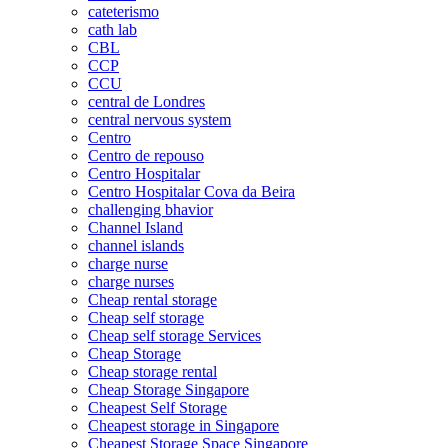
cateterismo
cath lab
CBL
CCP
CCU
central de Londres
central nervous system
Centro
Centro de repouso
Centro Hospitalar
Centro Hospitalar Cova da Beira
challenging bhavior
Channel Island
channel islands
charge nurse
charge nurses
Cheap rental storage
Cheap self storage
Cheap self storage Services
Cheap Storage
Cheap storage rental
Cheap Storage Singapore
Cheapest Self Storage
Cheapest storage in Singapore
Cheapest Storage Space Singapore