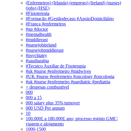
(Enfermeiros) (Irlanda) (emprego) (Ireland) (nurses)
(jobs) (HSE)
#Fisiotereuta
#Formação #Gestãodecaso #ApoioDomiciliário
#França #enfermeiros
#gp #doctor
#mentalhealth
#middleeast
#nursejobireland
#nursejobmiddleeast
#psychiatry
#saudiarabia
#Tecnico Auxiliar de Fisoterapia
#uk #nurse #enfermeiro #midwives
#UK #nurse #enfermeiro #oncology #oncologia
#uk #nurse #enfermeiro #paediatric #pediatria
+ despesas combustivel
000
000 a 15
000 salary plus 35% turnover
000 USD Per annum
10
100.000£ a 180.000£ ano; processo registo GMC;
viagem e alojamento
1000-1500