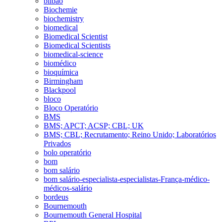
bilbao
Biochemie
biochemistry
biomedical
Biomedical Scientist
Biomedical Scientists
biomedical-science
biomédico
bioquímica
Birmingham
Blackpool
bloco
Bloco Operatório
BMS
BMS; APCT; ACSP; CBL; UK
BMS; CBL; Recrutamento; Reino Unido; Laboratórios
Privados
bolo operatório
bom
bom salário
bom salário-especialista-especialistas-França-médico-
médicos-salário
bordeus
Bournemouth
Bournemouth General Hospital