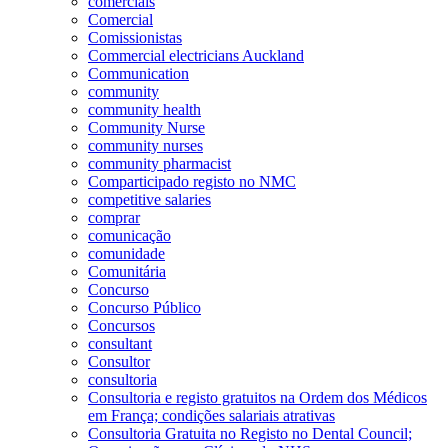
comerciais
Comercial
Comissionistas
Commercial electricians Auckland
Communication
community
community health
Community Nurse
community nurses
community pharmacist
Comparticipado registo no NMC
competitive salaries
comprar
comunicação
comunidade
Comunitária
Concurso
Concurso Público
Concursos
consultant
Consultor
consultoria
Consultoria e registo gratuitos na Ordem dos Médicos
em França; condições salariais atrativas
Consultoria Gratuita no Registo no Dental Council;