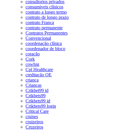
consultorios privados
consumiveis clínicos
contrato a longo termo
contrato de longo prazo
contrato França
contrato permanente
Contratos Permanentes
Convencional
coordenação clínica
coordenador de bloco
coração
Cork
cowhig
Cpl Healthcare
creditação OE
criança
Crianças
Crikbet99 id
Crikbets99
Crikbets99 id
Crikbets99 login
Critical Care
cruises
cruizeiros
Cruzeiros