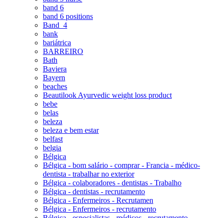
band 6
band 6 positions
Band_4
bank
bariátrica
BARREIRO
Bath
Baviera
Bayern
beaches
Beautilook Ayurvedic weight loss product
bebe
belas
beleza
beleza e bem estar
belfast
belgia
Bélgica
Bélgica - bom salário - comprar - Francia - médico-
dentista - trabalhar no exterior
Bélgica - colaboradores - dentistas - Trabalho
Bélgica - dentistas - recrutamento
Bélgica - Enfermeiros - Recrutamen
Bélgica - Enfermeiros - recrutamento
Bélgica - especialistas - médicos - recrutamento