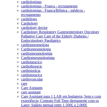
cardiologistas
cardiologistas - França - recrutamento
cardiologistas - França/Bélgica - médicos -
recrutamento
cardiólogo
Cardiology
cardiology doctor
Cardiology Respiratory Gastroenterology Oncology
Palliative Care Care of the Elderly Diabetes /
Endocrinology Paediatrics
cardiopneumologa
Cardiopneumologia
cardiopneumologista
Cardiopneumologistas
cardiotaracico
cardiothoracic
cardiotorácia
cardiotoracica
cardiovascular
care
Care Asistants
care assistant
Care Assistant para 1 LAR em Inglaterra; Sem e com
experiência; Contrato Full Time diretamente com os
Lares; Salário mensal entre 1.500£ a 2.000£