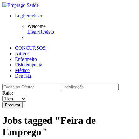
Login/register
Welcome
Ligar/Registo
CONCURSOS
Artigos
Enfermeiro
Fisioterapeuta
Médico
Dentista
Raio:
Procurar
Jobs tagged "Feira de
Emprego"