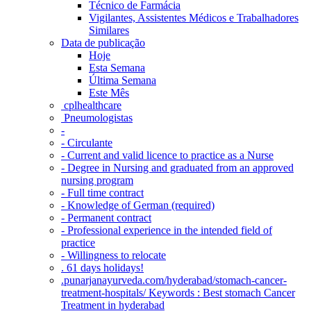
Técnico de Farmácia
Vigilantes, Assistentes Médicos e Trabalhadores
Similares
Data de publicação
Hoje
Esta Semana
Última Semana
Este Mês
‎ cplhealthcare‬
Pneumologistas
-
- Circulante
- Current and valid licence to practice as a Nurse
- Degree in Nursing and graduated from an approved
nursing program
- Full time contract
- Knowledge of German (required)
- Permanent contract
- Professional experience in the intended field of
practice
- Willingness to relocate
. 61 days holidays!
.punarjanayurveda.com/hyderabad/stomach-cancer-
treatment-hospitals/ Keywords : Best stomach Cancer
Treatment in hyderabad