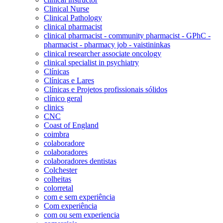
Clinical Nurse
Clinical Pathology
clinical pharmacist
clinical pharmacist - community pharmacist - GPhC -
pharmacist - pharmacy job - vaistininkas
clinical researcher associate oncology
clinical specialist in psychiatry
Clínicas
Clínicas e Lares
Clínicas e Projetos profissionais sólidos
clínico geral
clinics
CNC
Coast of England
coimbra
colaboradore
colaboradores
colaboradores dentistas
Colchester
colheitas
colorretal
com e sem experiência
Com experiência
com ou sem experiencia