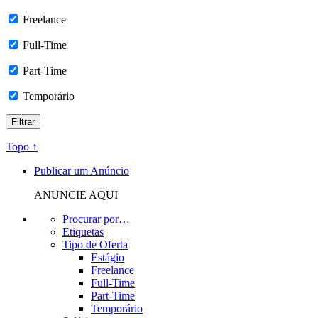
Freelance
Full-Time
Part-Time
Temporário
Topo ↑
Publicar um Anúncio
ANUNCIE AQUI
Procurar por…
Etiquetas
Tipo de Oferta
Estágio
Freelance
Full-Time
Part-Time
Temporário