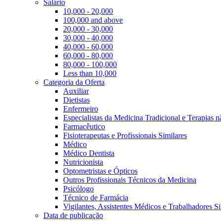
Salário
10,000 - 20,000
100,000 and above
20,000 - 30,000
30,000 - 40,000
40,000 - 60,000
60,000 - 80,000
80,000 - 100,000
Less than 10,000
Categoria da Oferta
Auxiliar
Dietistas
Enfermeiro
Especialistas da Medicina Tradicional e Terapias 
Farmacêutico
Fisioterapeutas e Profissionais Similares
Médico
Médico Dentista
Nutricionista
Optometristas e Ópticos
Outros Profissionais Técnicos da Medicina
Psicólogo
Técnico de Farmácia
Vigilantes, Assistentes Médicos e Trabalhadores Si
Data de publicação