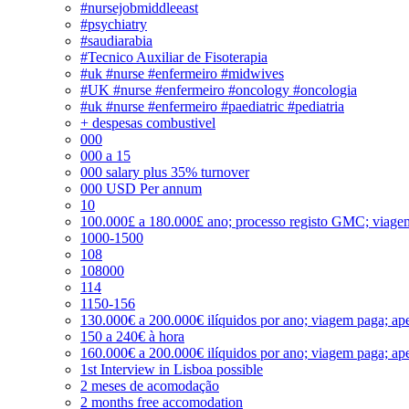
#nursejobmiddleeast
#psychiatry
#saudiarabia
#Tecnico Auxiliar de Fisoterapia
#uk #nurse #enfermeiro #midwives
#UK #nurse #enfermeiro #oncology #oncologia
#uk #nurse #enfermeiro #paediatric #pediatria
+ despesas combustivel
000
000 a 15
000 salary plus 35% turnover
000 USD Per annum
10
100.000£ a 180.000£ ano; processo registo GMC; viage
1000-1500
108
108000
114
1150-156
130.000€ a 200.000€ ilíquidos por ano; viagem paga; ape
150 a 240€ à hora
160.000€ a 200.000€ ilíquidos por ano; viagem paga; ape
1st Interview in Lisboa possible
2 meses de acomodação
2 months free accomodation