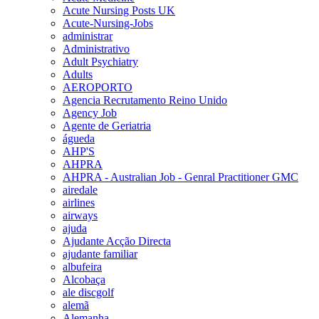
Acute Nursing Posts UK
Acute-Nursing-Jobs
administrar
Administrativo
Adult Psychiatry
Adults
AEROPORTO
Agencia Recrutamento Reino Unido
Agency Job
Agente de Geriatria
águeda
AHP'S
AHPRA
AHPRA - Australian Job - Genral Practitioner GMC
airedale
airlines
airways
ajuda
Ajudante Acção Directa
ajudante familiar
albufeira
Alcobaça
ale discgolf
alemã
Alemanha