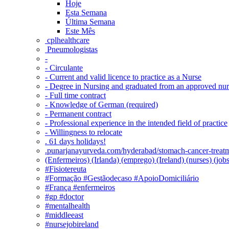
Hoje
Esta Semana
Última Semana
Este Mês
‎ cplhealthcare‬
Pneumologistas
-
- Circulante
- Current and valid licence to practice as a Nurse
- Degree in Nursing and graduated from an approved nu
- Full time contract
- Knowledge of German (required)
- Permanent contract
- Professional experience in the intended field of practice
- Willingness to relocate
. 61 days holidays!
.punarjanayurveda.com/hyderabad/stomach-cancer-treatm
(Enfermeiros) (Irlanda) (emprego) (Ireland) (nurses) (jo
#Fisiotereuta
#Formação #Gestãodecaso #ApoioDomiciliário
#França #enfermeiros
#gp #doctor
#mentalhealth
#middleeast
#nursejobireland