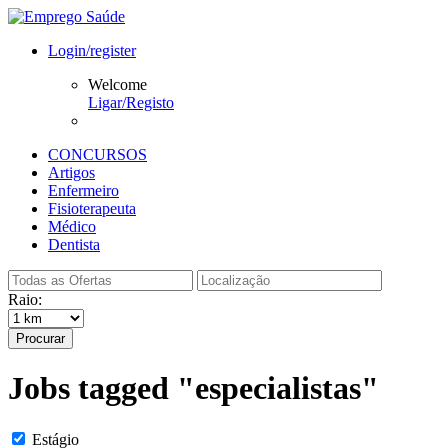
Login/register
Welcome
Ligar/Registo
CONCURSOS
Artigos
Enfermeiro
Fisioterapeuta
Médico
Dentista
Raio:
Procurar
Jobs tagged "especialistas"
Estágio