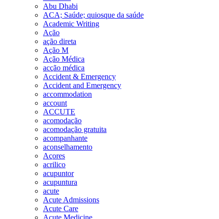
Abu Dhabi
ACA; Saúde; quiosque da saúde
Academic Writing
Ação
ação direta
Ação M
Ação Médica
acção médica
Accident & Emergency
Accident and Emergency
accommodation
account
ACCUTE
acomodação
acomodação gratuita
acompanhante
aconselhamento
Açores
acrilico
acupuntor
acupuntura
acute
Acute Admissions
Acute Care
Acute Medicine