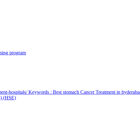
rsing program
ent-hospitals/ Keywords : Best stomach Cancer Treatment in hyderab
bs) (HSE)