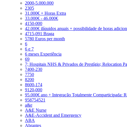
2000-5.000.000
2305
31.000€ + Horas Extra
33.000€ - 46.000€
4150-000
42.000€ ilíquidos anuais + possibilidade de horas adicio
4715-091 Braga
5780 Euros per month
6
6 e 7
6 meses Experiência
69
7; Hospitais NHS & Privados de Prestígio; Relocation P
7400-230
7750
8200
8600-174
9120-000
95.000€ ano + Integração Totalmente Comparticipada: 
958754521
a&e
A&E Nurse
A&E-Accident and Emergency
ABA
Abrantes