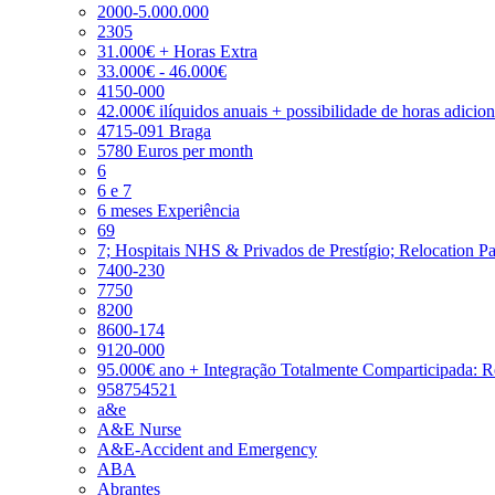
2000-5.000.000
2305
31.000€ + Horas Extra
33.000€ - 46.000€
4150-000
42.000€ ilíquidos anuais + possibilidade de horas adicio
4715-091 Braga
5780 Euros per month
6
6 e 7
6 meses Experiência
69
7; Hospitais NHS & Privados de Prestígio; Relocation P
7400-230
7750
8200
8600-174
9120-000
95.000€ ano + Integração Totalmente Comparticipada: 
958754521
a&e
A&E Nurse
A&E-Accident and Emergency
ABA
Abrantes