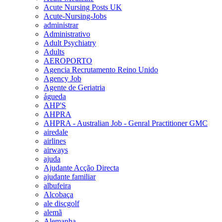
Acute Nursing Posts UK
Acute-Nursing-Jobs
administrar
Administrativo
Adult Psychiatry
Adults
AEROPORTO
Agencia Recrutamento Reino Unido
Agency Job
Agente de Geriatria
águeda
AHP'S
AHPRA
AHPRA - Australian Job - Genral Practitioner GMC
airedale
airlines
airways
ajuda
Ajudante Acção Directa
ajudante familiar
albufeira
Alcobaça
ale discgolf
alemã
Alemanha