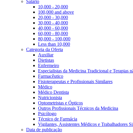
Salário
10,000 - 20,000
100,000 and above
20,000 - 30,000
30,000 - 40,000
40,000 - 60,000
60,000 - 80,000
80,000 - 100,000
Less than 10,000
Categoria da Oferta
Auxiliar
Dietistas
Enfermeiro
Especialistas da Medicina Tradicional e Terapias 
Farmacêutico
Fisioterapeutas e Profissionais Similares
Médico
Médico Dentista
Nutricionista
Optometristas e Ópticos
Outros Profissionais Técnicos da Medicina
Psicólogo
Técnico de Farmácia
Vigilantes, Assistentes Médicos e Trabalhadores Si
Data de publicação