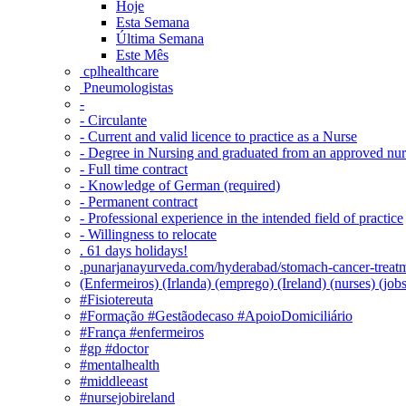
Hoje
Esta Semana
Última Semana
Este Mês
‎ cplhealthcare‬
Pneumologistas
-
- Circulante
- Current and valid licence to practice as a Nurse
- Degree in Nursing and graduated from an approved nu
- Full time contract
- Knowledge of German (required)
- Permanent contract
- Professional experience in the intended field of practice
- Willingness to relocate
. 61 days holidays!
.punarjanayurveda.com/hyderabad/stomach-cancer-treatm
(Enfermeiros) (Irlanda) (emprego) (Ireland) (nurses) (jo
#Fisiotereuta
#Formação #Gestãodecaso #ApoioDomiciliário
#França #enfermeiros
#gp #doctor
#mentalhealth
#middleeast
#nursejobireland