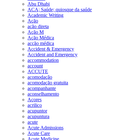
Abu Dhabi
ACA; Saúde; quiosque da saúde
Academic Writing
Ação
ação direta
Ação M
Ação Médica
acção médica
Accident & Emergency
Accident and Emergency
accommodation
account
ACCUTE
acomodação
acomodação gratuita
acompanhante
aconselhamento
Açores
acrilico
acupuntor
acupuntura
acute
Acute Admissions
Acute Care
Acute Medicine