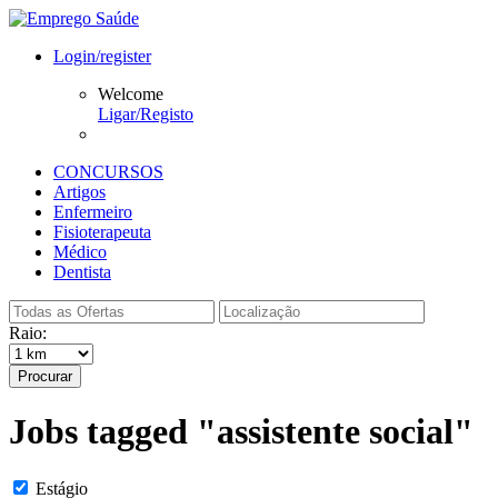
Login/register
Welcome
Ligar/Registo
CONCURSOS
Artigos
Enfermeiro
Fisioterapeuta
Médico
Dentista
Raio:
Procurar
Jobs tagged "assistente social"
Estágio