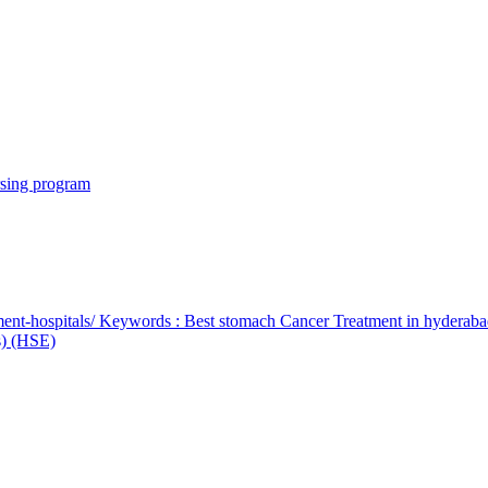
rsing program
ent-hospitals/ Keywords : Best stomach Cancer Treatment in hyderab
bs) (HSE)