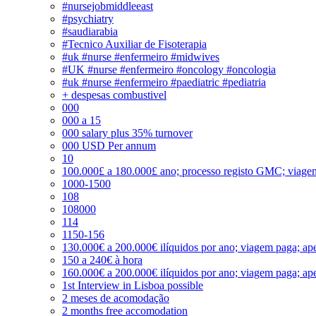
#nursejobmiddleeast
#psychiatry
#saudiarabia
#Tecnico Auxiliar de Fisoterapia
#uk #nurse #enfermeiro #midwives
#UK #nurse #enfermeiro #oncology #oncologia
#uk #nurse #enfermeiro #paediatric #pediatria
+ despesas combustivel
000
000 a 15
000 salary plus 35% turnover
000 USD Per annum
10
100.000£ a 180.000£ ano; processo registo GMC; viage
1000-1500
108
108000
114
1150-156
130.000€ a 200.000€ ilíquidos por ano; viagem paga; ape
150 a 240€ à hora
160.000€ a 200.000€ ilíquidos por ano; viagem paga; ape
1st Interview in Lisboa possible
2 meses de acomodação
2 months free accomodation