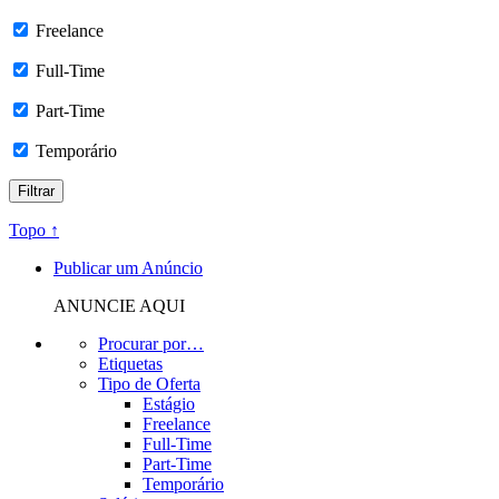
Freelance
Full-Time
Part-Time
Temporário
Topo ↑
Publicar um Anúncio
ANUNCIE AQUI
Procurar por…
Etiquetas
Tipo de Oferta
Estágio
Freelance
Full-Time
Part-Time
Temporário