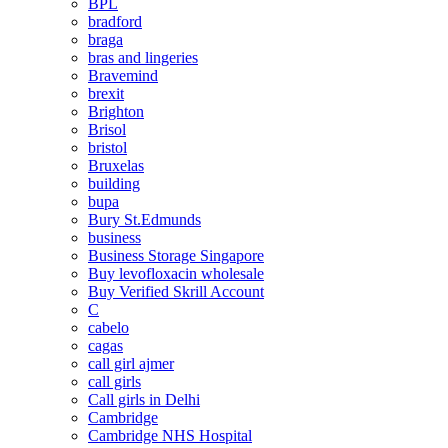
BPL
bradford
braga
bras and lingeries
Bravemind
brexit
Brighton
Brisol
bristol
Bruxelas
building
bupa
Bury St.Edmunds
business
Business Storage Singapore
Buy levofloxacin wholesale
Buy Verified Skrill Account
C
cabelo
cagas
call girl ajmer
call girls
Call girls in Delhi
Cambridge
Cambridge NHS Hospital