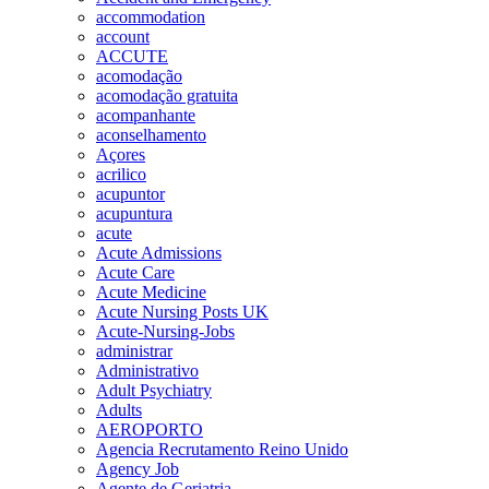
accommodation
account
ACCUTE
acomodação
acomodação gratuita
acompanhante
aconselhamento
Açores
acrilico
acupuntor
acupuntura
acute
Acute Admissions
Acute Care
Acute Medicine
Acute Nursing Posts UK
Acute-Nursing-Jobs
administrar
Administrativo
Adult Psychiatry
Adults
AEROPORTO
Agencia Recrutamento Reino Unido
Agency Job
Agente de Geriatria