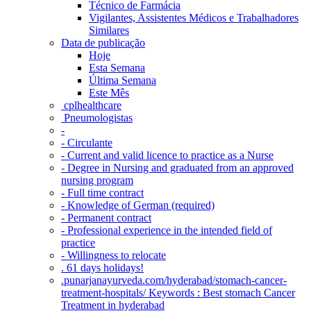
Técnico de Farmácia
Vigilantes, Assistentes Médicos e Trabalhadores
Similares
Data de publicação
Hoje
Esta Semana
Última Semana
Este Mês
‎ cplhealthcare‬
Pneumologistas
-
- Circulante
- Current and valid licence to practice as a Nurse
- Degree in Nursing and graduated from an approved
nursing program
- Full time contract
- Knowledge of German (required)
- Permanent contract
- Professional experience in the intended field of
practice
- Willingness to relocate
. 61 days holidays!
.punarjanayurveda.com/hyderabad/stomach-cancer-
treatment-hospitals/ Keywords : Best stomach Cancer
Treatment in hyderabad