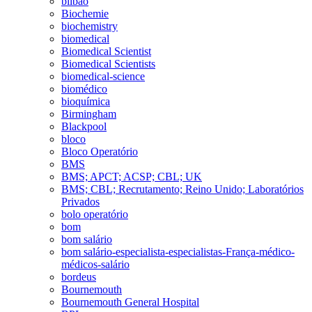
bilbao
Biochemie
biochemistry
biomedical
Biomedical Scientist
Biomedical Scientists
biomedical-science
biomédico
bioquímica
Birmingham
Blackpool
bloco
Bloco Operatório
BMS
BMS; APCT; ACSP; CBL; UK
BMS; CBL; Recrutamento; Reino Unido; Laboratórios
Privados
bolo operatório
bom
bom salário
bom salário-especialista-especialistas-França-médico-
médicos-salário
bordeus
Bournemouth
Bournemouth General Hospital