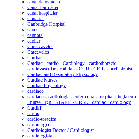
canal da mancha
Canal Farmácia
canal hospitalar
Canarias
Canbridge Hospital
cancer
canhota
capilar
Carcacavelos
Carcavelos
Cardiac
Cardiac - cardio - Cardiology - cardiothoracic -
cardiovascular - cath lab - CCU - CICU - perfusionist
Cardiac and Respiratory Physiology
Cardiac Nurses
Cardiac Physiology
cardiaco
cardiaco - cardiologia - enfermeira - hospital - inglaterra
- nurse - rgn - STAFF NURSE - cardiac - cardiology
Cardiff
cardio
cardio-toracica
cardiologia
Cardiologist Doctor / Cardiologist
cardiologista