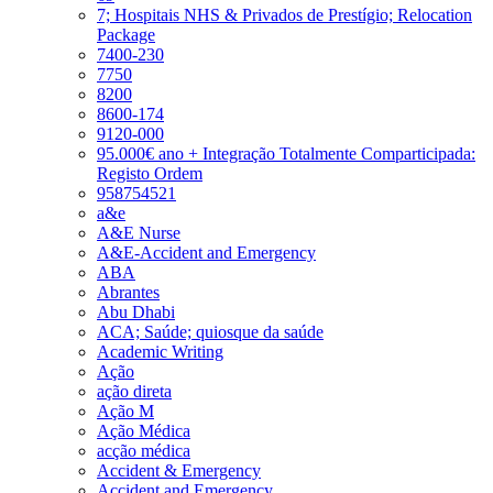
7; Hospitais NHS & Privados de Prestígio; Relocation
Package
7400-230
7750
8200
8600-174
9120-000
95.000€ ano + Integração Totalmente Comparticipada:
Registo Ordem
958754521
a&e
A&E Nurse
A&E-Accident and Emergency
ABA
Abrantes
Abu Dhabi
ACA; Saúde; quiosque da saúde
Academic Writing
Ação
ação direta
Ação M
Ação Médica
acção médica
Accident & Emergency
Accident and Emergency