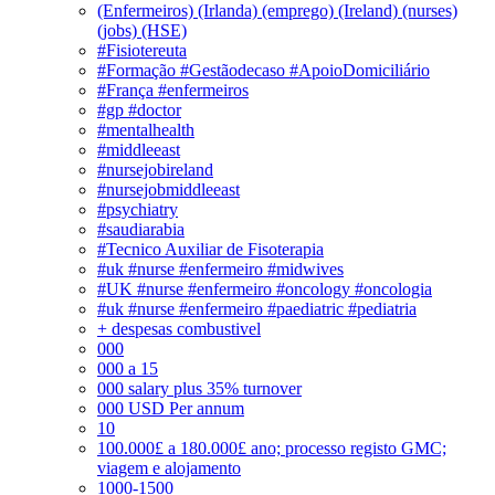
(Enfermeiros) (Irlanda) (emprego) (Ireland) (nurses)
(jobs) (HSE)
#Fisiotereuta
#Formação #Gestãodecaso #ApoioDomiciliário
#França #enfermeiros
#gp #doctor
#mentalhealth
#middleeast
#nursejobireland
#nursejobmiddleeast
#psychiatry
#saudiarabia
#Tecnico Auxiliar de Fisoterapia
#uk #nurse #enfermeiro #midwives
#UK #nurse #enfermeiro #oncology #oncologia
#uk #nurse #enfermeiro #paediatric #pediatria
+ despesas combustivel
000
000 a 15
000 salary plus 35% turnover
000 USD Per annum
10
100.000£ a 180.000£ ano; processo registo GMC;
viagem e alojamento
1000-1500