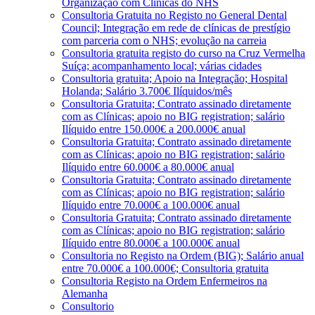
Organização com Clínicas do NHS
Consultoria Gratuita no Registo no General Dental
Council; Integração em rede de clínicas de prestígio
com parceria com o NHS; evolução na carreia
Consultoria gratuita registo do curso na Cruz Vermelha
Suíça; acompanhamento local; várias cidades
Consultoria gratuita; Apoio na Integração; Hospital
Holanda; Salário 3.700€ Ilíquidos/mês
Consultoria Gratuita; Contrato assinado diretamente
com as Clínicas; apoio no BIG registration; salário
Ilíquido entre 150.000€ a 200.000€ anual
Consultoria Gratuita; Contrato assinado diretamente
com as Clínicas; apoio no BIG registration; salário
Ilíquido entre 60.000€ a 80.000€ anual
Consultoria Gratuita; Contrato assinado diretamente
com as Clínicas; apoio no BIG registration; salário
Ilíquido entre 70.000€ a 100.000€ anual
Consultoria Gratuita; Contrato assinado diretamente
com as Clínicas; apoio no BIG registration; salário
Ilíquido entre 80.000€ a 100.000€ anual
Consultoria no Registo na Ordem (BIG); Salário anual
entre 70.000€ a 100.000€; Consultoria gratuita
Consultoria Registo na Ordem Enfermeiros na
Alemanha
Consultorio