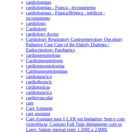
cardiologistas
cardiologistas - França - recrutamento
cardiologistas - França/Bélgica - médicos -
recrutamento
cardiólogo
Cardiology
cardiology doctor
Cardiology Respiratory Gastroenterology Oncology
Palliative Care Care of the Elderly Diabetes /
Endocrinology Paediatrics
cardiopneumologa
Cardiopneumologia
cardiopneumologista
Cardiopneumologistas
cardiotaracico
cardiothoracic
cardiotorácia
cardiotoracica
cardiovascular
care
Care Asistants
care assistant
Care Assistant para 1 LAR em Inglaterra; Sem e com
experiência; Contrato Full Time diretamente com os
Lares; Salário mensal entre 1.500£ a 2.000£