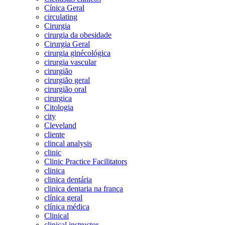
Cínica Geral
circulating
Cirurgia
cirurgia da obesidade
Cirurgia Geral
cirurgia ginécológica
cirurgia vascular
cirurgião
cirurgião geral
cirurgião oral
cirurgica
Citologia
city
Cleveland
cliente
clincal analysis
clinic
Clinic Practice Facilitators
clinica
clinica dentária
clinica dentaria na frança
clínica geral
clínica médica
Clinical
clinical instructor