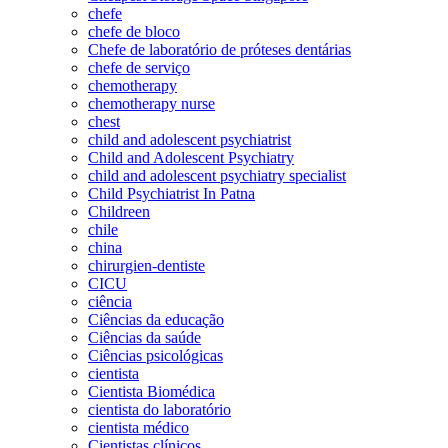
chefe
chefe de bloco
Chefe de laboratório de próteses dentárias
chefe de serviço
chemotherapy
chemotherapy nurse
chest
child and adolescent psychiatrist
Child and Adolescent Psychiatry
child and adolescent psychiatry specialist
Child Psychiatrist In Patna
Childreen
chile
china
chirurgien-dentiste
CICU
ciência
Ciências da educação
Ciências da saúde
Ciências psicológicas
cientista
Cientista Biomédica
cientista do laboratório
cientista médico
Cientistas clínicos