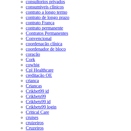
consultorios privados
consumiveis clínicos
contrato a longo termo
contrato de longo prazo
contrato França
contrato permanente
Contratos Permanentes
Convencional
coordenação clínica
coordenador de bloco
coração
Cork
cowhig
Cpl Healthcare
creditação OE
criança
Crianças
Crikbet99 id
Crikbets99
Crikbets99 id
Crikbets99 login
Critical Care
cruises
cruizeiros
Cruzeiros