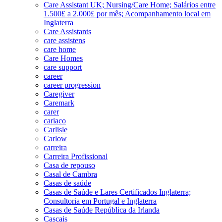
Care Assistant UK; Nursing/Care Home; Salários entre
1.500£ a 2.000£ por mês; Acompanhamento local em
Inglaterra
Care Assistants
care assistens
care home
Care Homes
care support
career
career progression
Caregiver
Caremark
carer
cariaco
Carlisle
Carlow
carreira
Carreira Profissional
Casa de repouso
Casal de Cambra
Casas de saúde
Casas de Saúde e Lares Certificados Inglaterra;
Consultoria em Portugal e Inglaterra
Casas de Saúde República da Irlanda
Cascais