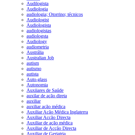
Audilogista
Audiologia
audiologia; Otorrino; técnicos
Audiologist
Audiologista
audiologistas
audiologsta
Audiology
audiometria
Austrália
Australian Job
autism
autismo
autista
Auto-glass
Autonomia
Auxiiares de Saúde
auxilar de ação direta
auxiliar
auxiliar ação médica
Auxiliar Ação Médica Inglaterra
Auxiliar Acção Directa
Auxiliar de ação médica
Auxiliar de Acção Directa
Auxiliar de Geriatria