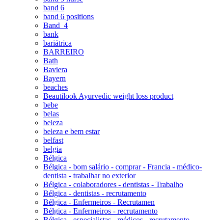
band 6
band 6 positions
Band_4
bank
bariátrica
BARREIRO
Bath
Baviera
Bayern
beaches
Beautilook Ayurvedic weight loss product
bebe
belas
beleza
beleza e bem estar
belfast
belgia
Bélgica
Bélgica - bom salário - comprar - Francia - médico-
dentista - trabalhar no exterior
Bélgica - colaboradores - dentistas - Trabalho
Bélgica - dentistas - recrutamento
Bélgica - Enfermeiros - Recrutamen
Bélgica - Enfermeiros - recrutamento
Bélgica - especialistas - médicos - recrutamento