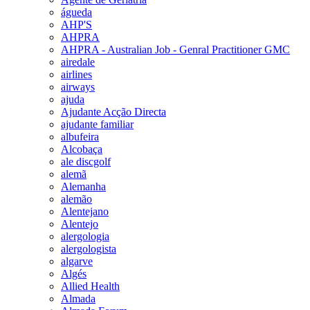
águeda
AHP'S
AHPRA
AHPRA - Australian Job - Genral Practitioner GMC
airedale
airlines
airways
ajuda
Ajudante Acção Directa
ajudante familiar
albufeira
Alcobaça
ale discgolf
alemã
Alemanha
alemão
Alentejano
Alentejo
alergologia
alergologista
algarve
Algés
Allied Health
Almada