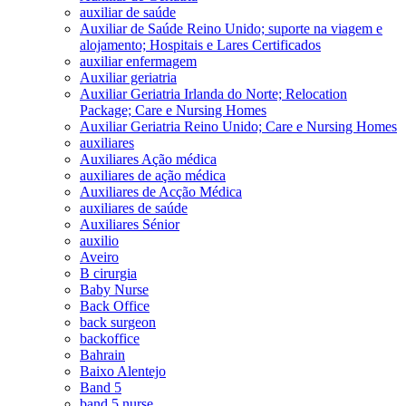
auxiliar de saúde
Auxiliar de Saúde Reino Unido; suporte na viagem e
alojamento; Hospitais e Lares Certificados
auxiliar enfermagem
Auxiliar geriatria
Auxiliar Geriatria Irlanda do Norte; Relocation
Package; Care e Nursing Homes
Auxiliar Geriatria Reino Unido; Care e Nursing Homes
auxiliares
Auxiliares Ação médica
auxiliares de ação médica
Auxiliares de Acção Médica
auxiliares de saúde
Auxiliares Sénior
auxilio
Aveiro
B cirurgia
Baby Nurse
Back Office
back surgeon
backoffice
Bahrain
Baixo Alentejo
Band 5
band 5 nurse