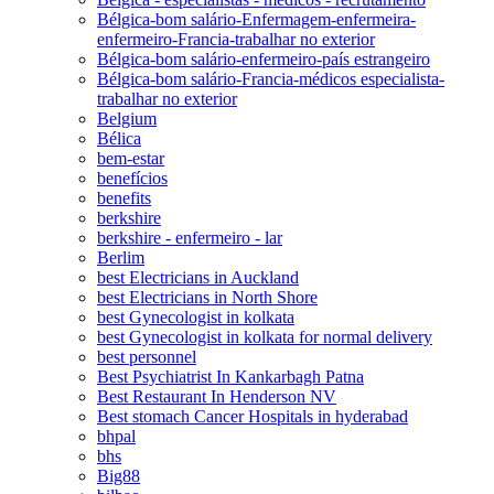
Bélgica-bom salário-Enfermagem-enfermeira-
enfermeiro-Francia-trabalhar no exterior
Bélgica-bom salário-enfermeiro-país estrangeiro
Bélgica-bom salário-Francia-médicos especialista-
trabalhar no exterior
Belgium
Bélica
bem-estar
benefícios
benefits
berkshire
berkshire - enfermeiro - lar
Berlim
best Electricians in Auckland
best Electricians in North Shore
best Gynecologist in kolkata
best Gynecologist in kolkata for normal delivery
best personnel
Best Psychiatrist In Kankarbagh Patna
Best Restaurant In Henderson NV
Best stomach Cancer Hospitals in hyderabad
bhpal
bhs
Big88