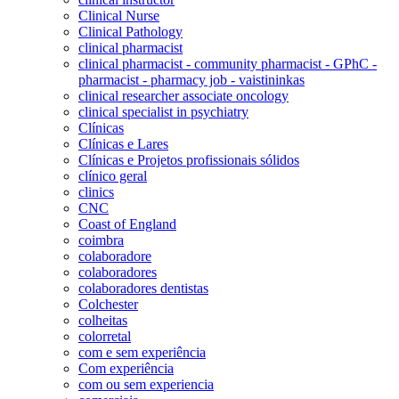
Clinical Nurse
Clinical Pathology
clinical pharmacist
clinical pharmacist - community pharmacist - GPhC -
pharmacist - pharmacy job - vaistininkas
clinical researcher associate oncology
clinical specialist in psychiatry
Clínicas
Clínicas e Lares
Clínicas e Projetos profissionais sólidos
clínico geral
clinics
CNC
Coast of England
coimbra
colaboradore
colaboradores
colaboradores dentistas
Colchester
colheitas
colorretal
com e sem experiência
Com experiência
com ou sem experiencia