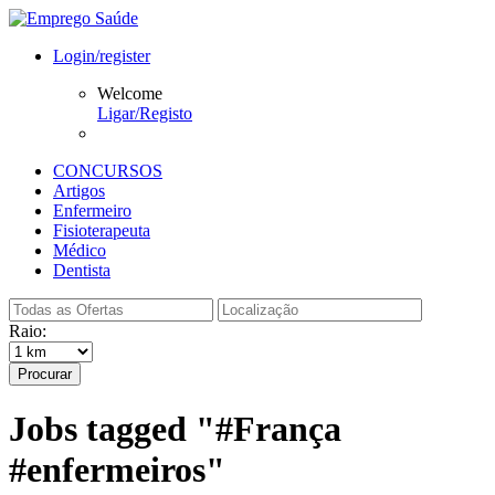
Login/register
Welcome
Ligar/Registo
CONCURSOS
Artigos
Enfermeiro
Fisioterapeuta
Médico
Dentista
Raio:
Procurar
Jobs tagged "#França
#enfermeiros"