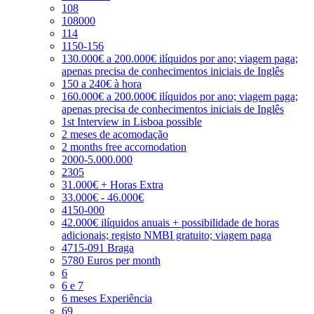
108
108000
114
1150-156
130.000€ a 200.000€ ilíquidos por ano; viagem paga;
apenas precisa de conhecimentos iniciais de Inglês
150 a 240€ à hora
160.000€ a 200.000€ ilíquidos por ano; viagem paga;
apenas precisa de conhecimentos iniciais de Inglês
1st Interview in Lisboa possible
2 meses de acomodação
2 months free accomodation
2000-5.000.000
2305
31.000€ + Horas Extra
33.000€ - 46.000€
4150-000
42.000€ ilíquidos anuais + possibilidade de horas
adicionais; registo NMBI gratuito; viagem paga
4715-091 Braga
5780 Euros per month
6
6 e 7
6 meses Experiência
69