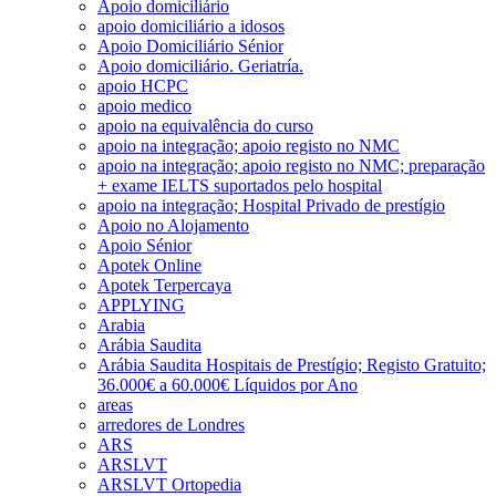
Apoio domiciliário
apoio domiciliário a idosos
Apoio Domiciliário Sénior
Apoio domiciliário. Geriatría.
apoio HCPC
apoio medico
apoio na equivalência do curso
apoio na integração; apoio registo no NMC
apoio na integração; apoio registo no NMC; preparação
+ exame IELTS suportados pelo hospital
apoio na integração; Hospital Privado de prestígio
Apoio no Alojamento
Apoio Sénior
Apotek Online
Apotek Terpercaya
APPLYING
Arabia
Arábia Saudita
Arábia Saudita Hospitais de Prestígio; Registo Gratuito;
36.000€ a 60.000€ Líquidos por Ano
areas
arredores de Londres
ARS
ARSLVT
ARSLVT Ortopedia