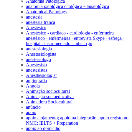
Anatomia Patológica
anatomia patológica citológica e tanatológica
Anatomical Pathology
anestesia
anestesia frança
Anestésico
Anestésico - cardiaco - cardiologia - enfermeira
anestésico - enfermeiras - entrevista Skype - esfrega -
hospital - instrumentador - nhs - rgn
anestesiologia
Anestesiologista
anestesiologo
Anestesista
anestesistas
Anesthesiologist
angiografia
Angola
Animação sociocultural
Animação socioeducativa
Animadora Sociocultural
anúncio
apoio
apoio alojamento; apoio na integração; apoio registo no
NMC; IELTS + Preparation
apoio ao domicilio