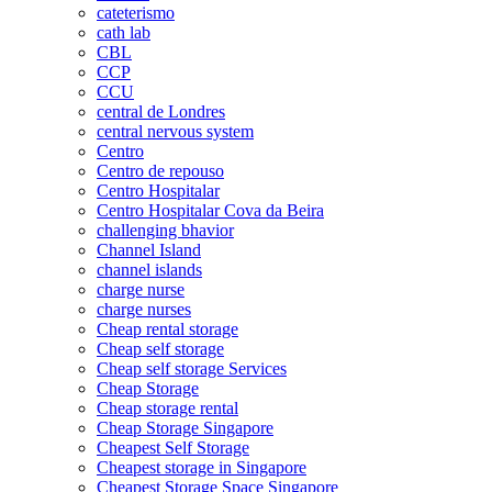
cateterismo
cath lab
CBL
CCP
CCU
central de Londres
central nervous system
Centro
Centro de repouso
Centro Hospitalar
Centro Hospitalar Cova da Beira
challenging bhavior
Channel Island
channel islands
charge nurse
charge nurses
Cheap rental storage
Cheap self storage
Cheap self storage Services
Cheap Storage
Cheap storage rental
Cheap Storage Singapore
Cheapest Self Storage
Cheapest storage in Singapore
Cheapest Storage Space Singapore