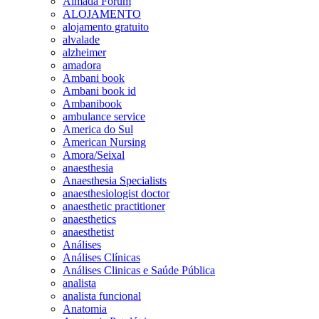
Almada Forum
ALOJAMENTO
alojamento gratuito
alvalade
alzheimer
amadora
Ambani book
Ambani book id
Ambanibook
ambulance service
America do Sul
American Nursing
Amora/Seixal
anaesthesia
Anaesthesia Specialists
anaesthesiologist doctor
anaesthetic practitioner
anaesthetics
anaesthetist
Análises
Análises Clínicas
Análises Clinicas e Saúde Pública
analista
analista funcional
Anatomia