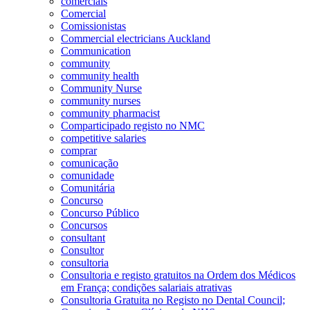
comerciais
Comercial
Comissionistas
Commercial electricians Auckland
Communication
community
community health
Community Nurse
community nurses
community pharmacist
Comparticipado registo no NMC
competitive salaries
comprar
comunicação
comunidade
Comunitária
Concurso
Concurso Público
Concursos
consultant
Consultor
consultoria
Consultoria e registo gratuitos na Ordem dos Médicos
em França; condições salariais atrativas
Consultoria Gratuita no Registo no Dental Council;