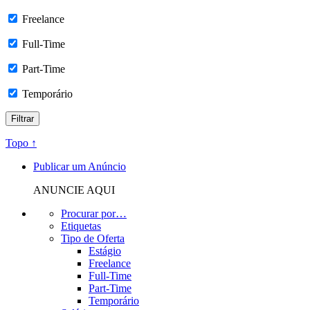
Freelance
Full-Time
Part-Time
Temporário
Topo ↑
Publicar um Anúncio
ANUNCIE AQUI
Procurar por…
Etiquetas
Tipo de Oferta
Estágio
Freelance
Full-Time
Part-Time
Temporário