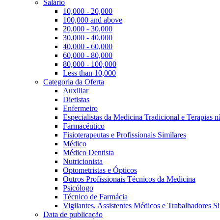
Salário
10,000 - 20,000
100,000 and above
20,000 - 30,000
30,000 - 40,000
40,000 - 60,000
60,000 - 80,000
80,000 - 100,000
Less than 10,000
Categoria da Oferta
Auxiliar
Dietistas
Enfermeiro
Especialistas da Medicina Tradicional e Terapias 
Farmacêutico
Fisioterapeutas e Profissionais Similares
Médico
Médico Dentista
Nutricionista
Optometristas e Ópticos
Outros Profissionais Técnicos da Medicina
Psicólogo
Técnico de Farmácia
Vigilantes, Assistentes Médicos e Trabalhadores Si
Data de publicação