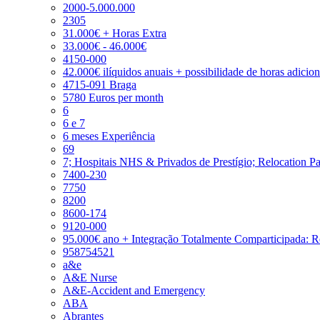
2000-5.000.000
2305
31.000€ + Horas Extra
33.000€ - 46.000€
4150-000
42.000€ ilíquidos anuais + possibilidade de horas adicio
4715-091 Braga
5780 Euros per month
6
6 e 7
6 meses Experiência
69
7; Hospitais NHS & Privados de Prestígio; Relocation P
7400-230
7750
8200
8600-174
9120-000
95.000€ ano + Integração Totalmente Comparticipada: 
958754521
a&e
A&E Nurse
A&E-Accident and Emergency
ABA
Abrantes