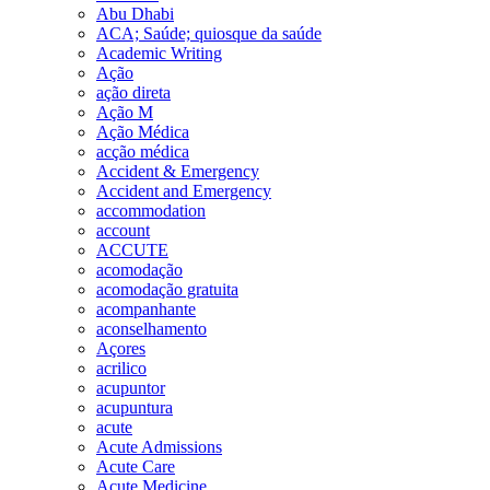
Abu Dhabi
ACA; Saúde; quiosque da saúde
Academic Writing
Ação
ação direta
Ação M
Ação Médica
acção médica
Accident & Emergency
Accident and Emergency
accommodation
account
ACCUTE
acomodação
acomodação gratuita
acompanhante
aconselhamento
Açores
acrilico
acupuntor
acupuntura
acute
Acute Admissions
Acute Care
Acute Medicine