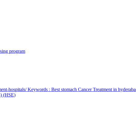
rsing program
ent-hospitals/ Keywords : Best stomach Cancer Treatment in hyderab
bs) (HSE)