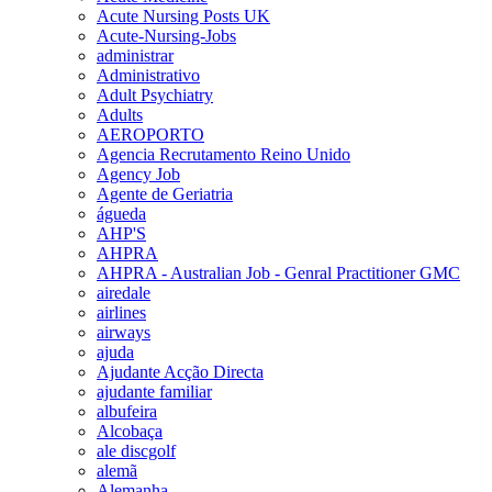
Acute Nursing Posts UK
Acute-Nursing-Jobs
administrar
Administrativo
Adult Psychiatry
Adults
AEROPORTO
Agencia Recrutamento Reino Unido
Agency Job
Agente de Geriatria
águeda
AHP'S
AHPRA
AHPRA - Australian Job - Genral Practitioner GMC
airedale
airlines
airways
ajuda
Ajudante Acção Directa
ajudante familiar
albufeira
Alcobaça
ale discgolf
alemã
Alemanha