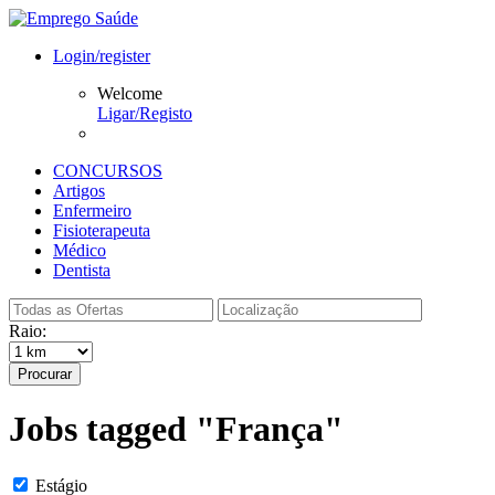
Login/register
Welcome
Ligar/Registo
CONCURSOS
Artigos
Enfermeiro
Fisioterapeuta
Médico
Dentista
Raio:
Procurar
Jobs tagged "França"
Estágio