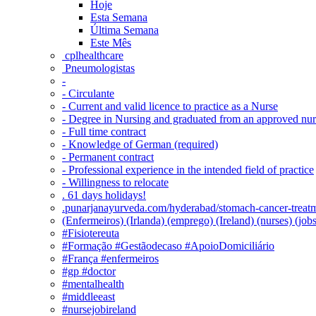
Hoje
Esta Semana
Última Semana
Este Mês
‎ cplhealthcare‬
Pneumologistas
-
- Circulante
- Current and valid licence to practice as a Nurse
- Degree in Nursing and graduated from an approved nu
- Full time contract
- Knowledge of German (required)
- Permanent contract
- Professional experience in the intended field of practice
- Willingness to relocate
. 61 days holidays!
.punarjanayurveda.com/hyderabad/stomach-cancer-treatm
(Enfermeiros) (Irlanda) (emprego) (Ireland) (nurses) (jo
#Fisiotereuta
#Formação #Gestãodecaso #ApoioDomiciliário
#França #enfermeiros
#gp #doctor
#mentalhealth
#middleeast
#nursejobireland