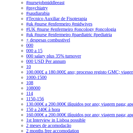
#nursejobmiddleeast
#psychiatry
#saudiarabia
#Tecnico Auxiliar de Fisoterapia
#uk #nurse #enfermeiro #midwives
#UK #nurse #enfermeiro #oncology #oncologia
#uk #nurse #enfermeiro #paediatric #pediatria
+ despesas combustivel
000
000 a 15
000 salary plus 35% turnover
000 USD Per annum
10
100.000£ a 180.000£ ano; processo registo GMC; viage
1000-1500
108
108000
114
1150-156
130.000€ a 200.000€ ilíquidos por ano; viagem paga; ape
150 a 240€ à hora
160.000€ a 200.000€ ilíquidos por ano; viagem paga; ape
1st Interview in Lisboa possible
2 meses de acomodação
2 months free accomodation