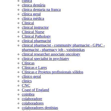
clinica
clinica dentária
clinica dentaria na frança
clínica geral
clínica médica
Clinical
clinical instructor
Clinical Nurse
Clinical Pathology
clinical pharmacist
clinical pharmacist - community pharmacist - GPhC -
pharmacist - pharmacy job - vaistininkas
clinical researcher associate oncology
clinical specialist in psychiatry
Clínicas
Clínicas e Lares
Clínicas e Projetos profissionais sólidos
clínico geral
clinics
CNC
Coast of England
coimbra
colaboradore
colaboradores
colaboradores dentistas