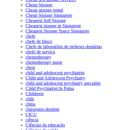
Cheap Storage
Cheap storage rental
Cheap Storage Singapore
Cheapest Self Storage
Cheapest storage in Singapore
Cheapest Storage Space Singapore
chefe
chefe de bloco
Chefe de laboratório de próteses dentárias
chefe de serviço
chemotherapy
chemotherapy nurse
chest
child and adolescent psychiatrist
Child and Adolescent Psychiatry
child and adolescent psychiatry specialist
Child Psychiatrist In Patna
Childreen
chile
china
chirurgien-dentiste
CICU
ciência
Ciências da educação