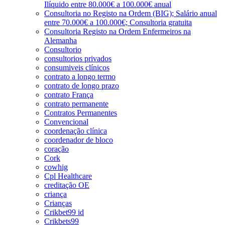
Ilíquido entre 80.000€ a 100.000€ anual
Consultoria no Registo na Ordem (BIG); Salário anual
entre 70.000€ a 100.000€; Consultoria gratuita
Consultoria Registo na Ordem Enfermeiros na
Alemanha
Consultorio
consultorios privados
consumiveis clínicos
contrato a longo termo
contrato de longo prazo
contrato França
contrato permanente
Contratos Permanentes
Convencional
coordenação clínica
coordenador de bloco
coração
Cork
cowhig
Cpl Healthcare
creditação OE
criança
Crianças
Crikbet99 id
Crikbets99