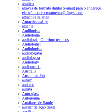
atrativo
através de formato digital (e-mail) para o endereço
electrónico: recrutamento@cligest.com
attractive salaries
Attractive salary
atuante
Audilogista
Audiologia
audiologia; Otorrino; técnicos
Audiologist
Audiologista
audiologistas
audiologsta
Audiology
audiometria
Austrália
Australian Job
autism
autismo
autista
Auto-glass
Autonomia
Auxiiares de Saúde
auxilar de ação direta
auxiliar