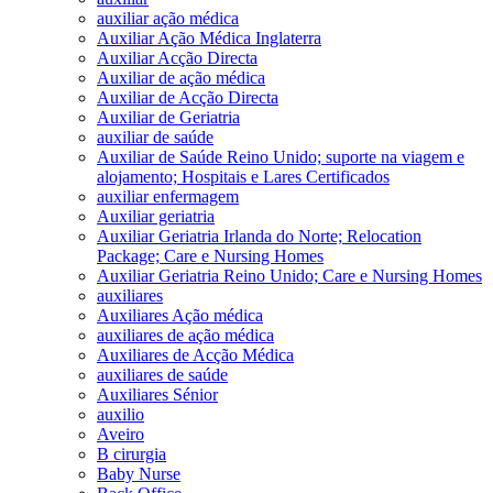
auxiliar ação médica
Auxiliar Ação Médica Inglaterra
Auxiliar Acção Directa
Auxiliar de ação médica
Auxiliar de Acção Directa
Auxiliar de Geriatria
auxiliar de saúde
Auxiliar de Saúde Reino Unido; suporte na viagem e
alojamento; Hospitais e Lares Certificados
auxiliar enfermagem
Auxiliar geriatria
Auxiliar Geriatria Irlanda do Norte; Relocation
Package; Care e Nursing Homes
Auxiliar Geriatria Reino Unido; Care e Nursing Homes
auxiliares
Auxiliares Ação médica
auxiliares de ação médica
Auxiliares de Acção Médica
auxiliares de saúde
Auxiliares Sénior
auxilio
Aveiro
B cirurgia
Baby Nurse