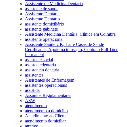
Assistente de Medicina Dentária
assistente de saúde
Assistente Dentária
Assistente Dentário
assistente domiciliário
assistente gabinete
Assistente Medicina Dentária; Clínica em Coimbra
assistente operacional
Assistente Saúde UK; Lar e Casas de Saúde
Certificadas; Apoio na transição; Contrato Full Time
Permanent
assistente social
assistentedentaria
assistenten dentaria
assistentes
Assistentes de Enfermagem
assistentes operacionais
assistida
Assuntos Regulamentares
ASW
atendimento
atendimento a domicílio
Atendimento ao Cliente
atendimento domiciliar
atrative