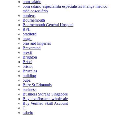
bom salário
bom salário-especialista-especialistas-França-médico-
médicos-salário
bordeus
Bournemouth
Bournemouth General Hospital
BPL
bradford
braga
bras and lingeries
Bravemind
brexit
Brighton
Brisol
bristol
Bruxelas
building
bupa
Bury St.Edmunds
business
Business Storage Singapore
Buy levofloxacin wholesale
Buy Verified Skrill Account
C
cabelo