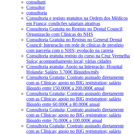
consultant
Consultor
consultoria
Consultoria e registo gratuitos na Ordem dos Médicos
em França; condições salariais atrativas
Consultoria Gratuita no Registo no Dental Council;
Organização com Clínicas do NHS
Consultoria Gratuita no Registo no General Dental
Council; Integração em rede de clínicas de prestígio
com parceria com o NHS; evolução na carreia
Consultoria gratuita registo do curso na Cruz Vermelha
Suíça; acompanhamento local; várias cidades
Consultoria gratuita; Apoio na Integração; Hospital
Holanda; Salário 3.700€ Ilíquidos/mês
Consultoria Gratuita; Contrato assinado diretamente
com as Clínicas; apoio no BIG registration; salário
Ilíquido entre 150.000€ a 200.000€ anual
Consultoria Gratuita; Contrato assinado diretamente
com as Clínicas; apoio no BIG registration; salário
Ilíquido entre 60.000€ a 80.000€ anual
Consultoria Gratuita; Contrato assinado diretamente
com as Clínicas; apoio no BIG registration; salário
Ilíquido entre 70.000€ a 100.000€ anual
Consultoria Gratuita; Contrato assinado diretamente
com as Clínicas; apoio no BIG registration; salário