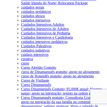
Saúde Irlanda do Norte; Relocation Package
cuidados gerais
cuidados geriátricos
cuidados idosos
cuidados intensivos
Cuidados Intensivos Adultos
Cuidados Intensivos de Adultos
Cuidados Intensivos de Pediatria
Cuidados Intensivos e Cardiologia
cuidados intensivos pediátricos
Cuidados Paleativos
cuidados paliativos
cuidaos intensivos
curativa
curso
Curso Alemão Gratuito
curso de Dinamarquês gratuito; apoio no alojamento
curso de Holandês gratuito; apoio no alojamento
Curso de Vigilante
Curso Dinamarquês
Curso Dinamarquês Gratuito; 95.000€ anual; Viagens
pagas; apoio na integração; registo na ordem gratuito
Curso Dinamarquês gratuito; Consultoria Gratuita;
apoio na integração da sua família na comunidade
dinamarquesa; salários atrativos; férias e subsído de