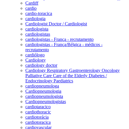
Cardiff
cardio
cardio-toracica
cardiologia
Cardiologist Doctor / Cardiologist
cardiologista
cardiologistas
cardiologistas - França - recrutamento
cardiologistas - França/Bélgica - médicos -
recrutamento
cardiólogo
Cardiology
cardiology doctor
Cardiology Respiratory Gastroenterology Oncology
Palliative Care Care of the Elderly Diabetes /
Endocrinology Paediatrics
cardiopneumologa
Cardiopneumologia
cardiopneumologista
Cardiopneumologistas
cardiotaracico
cardiothoracic
cardiotorácia
cardiotoracica
cardiovascular