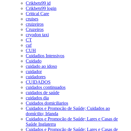
Crikbets99 id
Crikbets99 login
Critical Care
cruises
cruizeiros
Cruzeiros
cryodon taxi
CT
cuf
CUH
Cuidadios Intensivos
Cuidado
cuidado ao idoso
cuidador
cuidadores
CUIDADOS
cuidados continuados
cuidados de saúde
cuidados dia
Cuidados domiciliarios
Cuidados e Promoção de Saúde; Cuidados ao
domícilio; Irlanda
Cuidados e Promoção de Saúde; Lares e Casas de
Saúde Inglaterra
Cuidados e Promoção de Saúde; Lares e Casas de