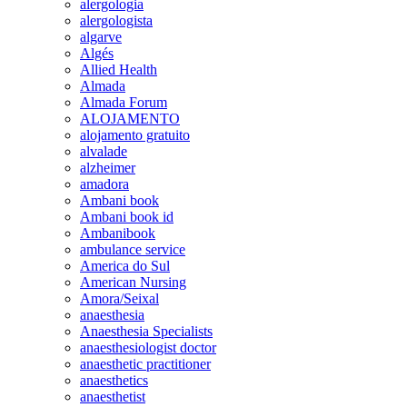
alergologia
alergologista
algarve
Algés
Allied Health
Almada
Almada Forum
ALOJAMENTO
alojamento gratuito
alvalade
alzheimer
amadora
Ambani book
Ambani book id
Ambanibook
ambulance service
America do Sul
American Nursing
Amora/Seixal
anaesthesia
Anaesthesia Specialists
anaesthesiologist doctor
anaesthetic practitioner
anaesthetics
anaesthetist