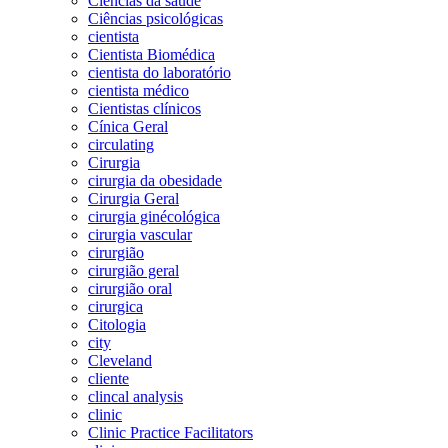
Ciências da saúde
Ciências psicológicas
cientista
Cientista Biomédica
cientista do laboratório
cientista médico
Cientistas clínicos
Cínica Geral
circulating
Cirurgia
cirurgia da obesidade
Cirurgia Geral
cirurgia ginécológica
cirurgia vascular
cirurgião
cirurgião geral
cirurgião oral
cirurgica
Citologia
city
Cleveland
cliente
clincal analysis
clinic
Clinic Practice Facilitators