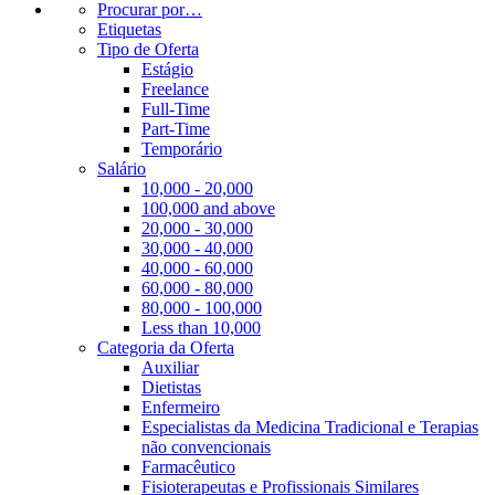
Procurar por…
Etiquetas
Tipo de Oferta
Estágio
Freelance
Full-Time
Part-Time
Temporário
Salário
10,000 - 20,000
100,000 and above
20,000 - 30,000
30,000 - 40,000
40,000 - 60,000
60,000 - 80,000
80,000 - 100,000
Less than 10,000
Categoria da Oferta
Auxiliar
Dietistas
Enfermeiro
Especialistas da Medicina Tradicional e Terapias
não convencionais
Farmacêutico
Fisioterapeutas e Profissionais Similares