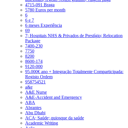
4715-091 Braga
5780 Euros per month
6
6 e 7
6 meses Experiência
69
7; Hospitais NHS & Privados de Prestígio; Relocation
Package
7400-230
7750
8200
8600-174
9120-000
95.000€ ano + Integração Totalmente Comparticipada:
Registo Ordem
958754521
a&e
A&E Nurse
A&E-Accident and Emergency
ABA
Abrantes
Abu Dhabi
ACA; Saúde; quiosque da saúde
Academic Writing