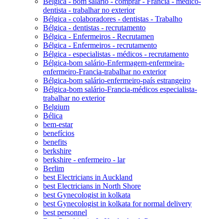
Bélgica - bom salário - comprar - Francia - médico-
dentista - trabalhar no exterior
Bélgica - colaboradores - dentistas - Trabalho
Bélgica - dentistas - recrutamento
Bélgica - Enfermeiros - Recrutamen
Bélgica - Enfermeiros - recrutamento
Bélgica - especialistas - médicos - recrutamento
Bélgica-bom salário-Enfermagem-enfermeira-
enfermeiro-Francia-trabalhar no exterior
Bélgica-bom salário-enfermeiro-país estrangeiro
Bélgica-bom salário-Francia-médicos especialista-
trabalhar no exterior
Belgium
Bélica
bem-estar
benefícios
benefits
berkshire
berkshire - enfermeiro - lar
Berlim
best Electricians in Auckland
best Electricians in North Shore
best Gynecologist in kolkata
best Gynecologist in kolkata for normal delivery
best personnel