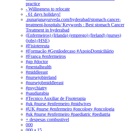
practice
- Willingness to relocate
. 61 days holidays!
.punarjanayurveda.com/hyderabad/stomach-cancer-
treatment-hospitals/ Keywords : Best stomach Cancer
Treatment in hyderabad
(Enfermeiros) (Irlanda) (emprego) (Ireland) (nurses)
(jobs) (HSE)
#Fisiotereuta
#Formação #Gestãodecaso #ApoioDomiciliário
#França #enfermeiros
#gp #doctor
#mentalhealth
#middleeast
#nursejobireland
#nursejobmiddleeast
#psychiatry
#saudiarabia
#Tecnico Auxiliar de Fisoterapia
#uk #nurse #enfermeiro #midwives
#UK #nurse #enfermeiro #oncology #oncologia
#uk #nurse #enfermeiro #paediatric #pediatria
+ despesas combustivel
000
000 a 15