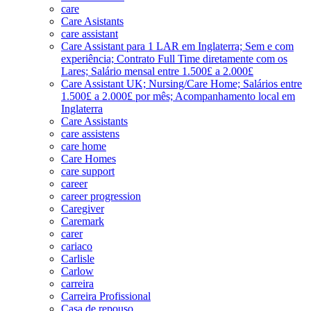
care
Care Asistants
care assistant
Care Assistant para 1 LAR em Inglaterra; Sem e com
experiência; Contrato Full Time diretamente com os
Lares; Salário mensal entre 1.500£ a 2.000£
Care Assistant UK; Nursing/Care Home; Salários entre
1.500£ a 2.000£ por mês; Acompanhamento local em
Inglaterra
Care Assistants
care assistens
care home
Care Homes
care support
career
career progression
Caregiver
Caremark
carer
cariaco
Carlisle
Carlow
carreira
Carreira Profissional
Casa de repouso