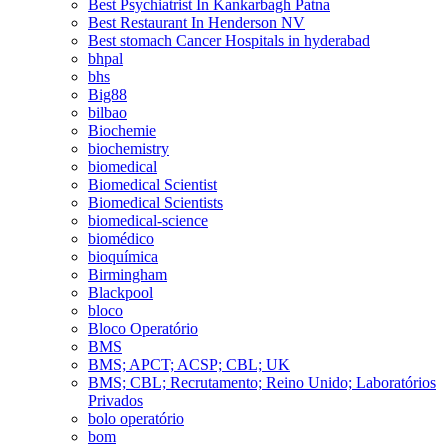
Best Psychiatrist In Kankarbagh Patna
Best Restaurant In Henderson NV
Best stomach Cancer Hospitals in hyderabad
bhpal
bhs
Big88
bilbao
Biochemie
biochemistry
biomedical
Biomedical Scientist
Biomedical Scientists
biomedical-science
biomédico
bioquímica
Birmingham
Blackpool
bloco
Bloco Operatório
BMS
BMS; APCT; ACSP; CBL; UK
BMS; CBL; Recrutamento; Reino Unido; Laboratórios
Privados
bolo operatório
bom