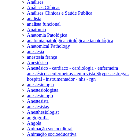
Análises
Análises Clínicas
Análises Clinicas e Saúde Pública
analista
analista funcional
Anatomia
Anatomia Patológica
anatomia patológica citológica e tanatológica
Anatomical Pathology
anestesia
anestesia frança
Anestésico
Anestésico - cardiaco - cardiologia - enfermeira
anestésico - enfermeiras - entrevista Skype - esfrega -
hospital - instrumentador - nhs - rgn
anestesiologia
Anestesiologista
anestesiologo
Anestesista
anestesistas
Anesthesiologist
angiografia
Angola
Animação sociocultural
Animação socioeducativa