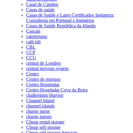
Casal de Cambra
Casas de saúde
Casas de Saúde e Lares Certificados Inglaterra;
Consultoria em Portugal e Inglaterra
Casas de Saúde República da Irlanda
Cascais
cateterismo
cath lab
CBL
CCP
CCU
central de Londres
central nervous system
Centro
Centro de repouso
Centro Hospitalar
Centro Hospitalar Cova da Beira
challenging bhavior
Channel Island
channel islands
charge nurse
charge nurses
Cheap rental storage
Cheap self storage
Cheap self storage Services