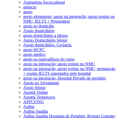
Animadora Sociocultural
anúncio
apoio
apoio alojamento; apoio na integração; apoio registo no
NMC; IELTS + Preparation
apoio ao domicilio
Apoio domiciliário
apoio domiciliário a idosos
Apoio Domiciliário Sénior
Apoio domiciliário. Geriatría.
apoio HCPC
apoio medico
apoio na equivalência do curso
apoio na integração; apoio registo no NMC
apoio na integração; apoio registo no NMC; preparação
+ exame IELTS suportados pelo hospital
apoio na integração; Hospital Privado de prestígio
Apoio no Alojamento
Apoio Sénior
Apotek Online
Apotek Terpercaya
APPLYING
Arabia
Arábia Saudita
Arábia Saudita Hospitais de Prestígio; Registo Gratuito;