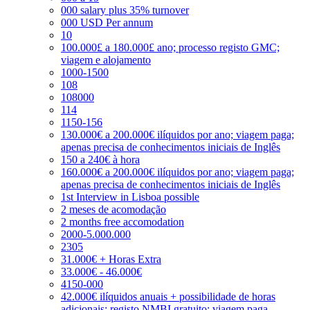
000 salary plus 35% turnover
000 USD Per annum
10
100.000£ a 180.000£ ano; processo registo GMC;
viagem e alojamento
1000-1500
108
108000
114
1150-156
130.000€ a 200.000€ ilíquidos por ano; viagem paga;
apenas precisa de conhecimentos iniciais de Inglês
150 a 240€ à hora
160.000€ a 200.000€ ilíquidos por ano; viagem paga;
apenas precisa de conhecimentos iniciais de Inglês
1st Interview in Lisboa possible
2 meses de acomodação
2 months free accomodation
2000-5.000.000
2305
31.000€ + Horas Extra
33.000€ - 46.000€
4150-000
42.000€ ilíquidos anuais + possibilidade de horas
adicionais; registo NMBI gratuito; viagem paga