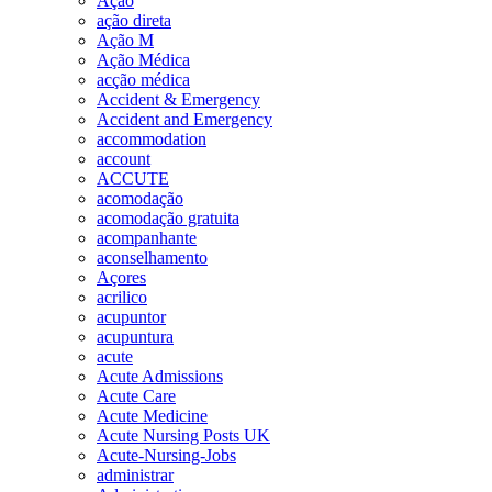
Ação
ação direta
Ação M
Ação Médica
acção médica
Accident & Emergency
Accident and Emergency
accommodation
account
ACCUTE
acomodação
acomodação gratuita
acompanhante
aconselhamento
Açores
acrilico
acupuntor
acupuntura
acute
Acute Admissions
Acute Care
Acute Medicine
Acute Nursing Posts UK
Acute-Nursing-Jobs
administrar