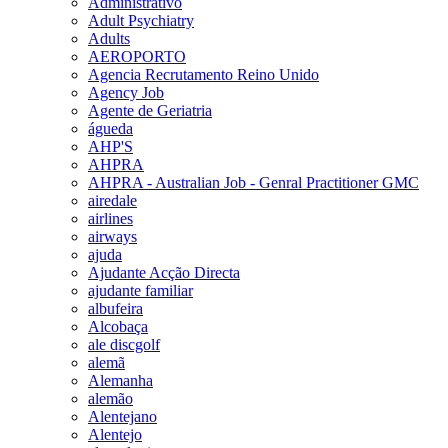
Administrativo
Adult Psychiatry
Adults
AEROPORTO
Agencia Recrutamento Reino Unido
Agency Job
Agente de Geriatria
águeda
AHP'S
AHPRA
AHPRA - Australian Job - Genral Practitioner GMC
airedale
airlines
airways
ajuda
Ajudante Acção Directa
ajudante familiar
albufeira
Alcobaça
ale discgolf
alemã
Alemanha
alemão
Alentejano
Alentejo