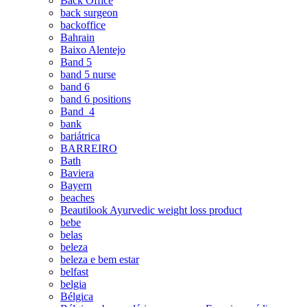
Back Office
back surgeon
backoffice
Bahrain
Baixo Alentejo
Band 5
band 5 nurse
band 6
band 6 positions
Band_4
bank
bariátrica
BARREIRO
Bath
Baviera
Bayern
beaches
Beautilook Ayurvedic weight loss product
bebe
belas
beleza
beleza e bem estar
belfast
belgia
Bélgica