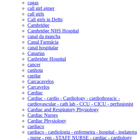
cagas
call girl ajmer
call girls
Call girls in Delhi
Cambridge
Cambridge NHS Hospital
canal da mancha
Canal Farmácia
canal hospitalar
Canarias
Canbridge Hospital
cancer
canhota
capilar
Carcacavelos
Carcavelos
Cardiac
Cardiac - cardio - Cardiology - cardiothoracic -
cardiovascular - cath lab - CCU - CICU - perfusionist
Cardiac and Respiratory Physiology
Cardiac Nurses
Cardiac Physiology
cardiaco
cardiaco - cardiologia - enfermeira - hospital - inglaterra
- nurse - rgn - STAFF NURSE - cardiac - cardiology