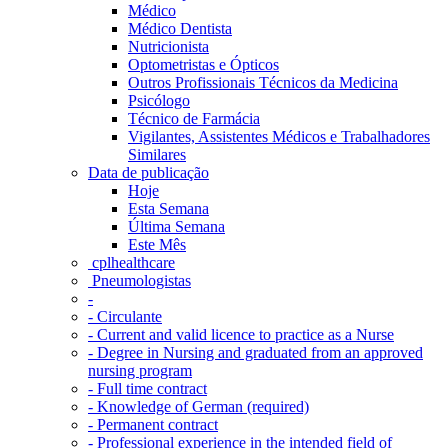
Médico
Médico Dentista
Nutricionista
Optometristas e Ópticos
Outros Profissionais Técnicos da Medicina
Psicólogo
Técnico de Farmácia
Vigilantes, Assistentes Médicos e Trabalhadores
Similares
Data de publicação
Hoje
Esta Semana
Última Semana
Este Mês
‎ cplhealthcare‬
Pneumologistas
-
- Circulante
- Current and valid licence to practice as a Nurse
- Degree in Nursing and graduated from an approved
nursing program
- Full time contract
- Knowledge of German (required)
- Permanent contract
- Professional experience in the intended field of