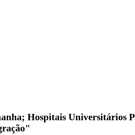
ha; Hospitais Universitários Pú
egração"