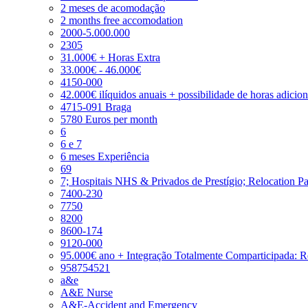
2 meses de acomodação
2 months free accomodation
2000-5.000.000
2305
31.000€ + Horas Extra
33.000€ - 46.000€
4150-000
42.000€ ilíquidos anuais + possibilidade de horas adicio
4715-091 Braga
5780 Euros per month
6
6 e 7
6 meses Experiência
69
7; Hospitais NHS & Privados de Prestígio; Relocation P
7400-230
7750
8200
8600-174
9120-000
95.000€ ano + Integração Totalmente Comparticipada: 
958754521
a&e
A&E Nurse
A&E-Accident and Emergency