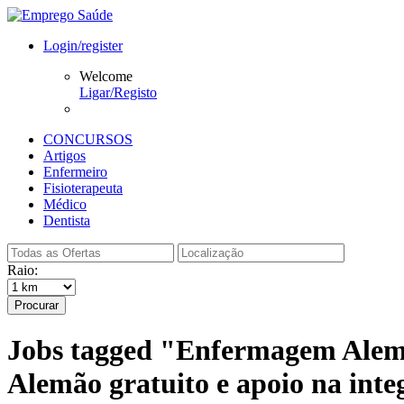
Login/register
Welcome
Ligar/Registo
CONCURSOS
Artigos
Enfermeiro
Fisioterapeuta
Médico
Dentista
Raio:
Procurar
Jobs tagged "Enfermagem Aleman
Alemão gratuito e apoio na int