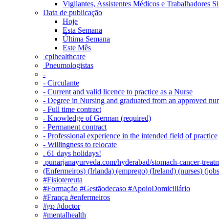
Vigilantes, Assistentes Médicos e Trabalhadores Si
Data de publicação
Hoje
Esta Semana
Última Semana
Este Mês
‎ cplhealthcare‬
Pneumologistas
-
- Circulante
- Current and valid licence to practice as a Nurse
- Degree in Nursing and graduated from an approved nu
- Full time contract
- Knowledge of German (required)
- Permanent contract
- Professional experience in the intended field of practice
- Willingness to relocate
. 61 days holidays!
.punarjanayurveda.com/hyderabad/stomach-cancer-treatm
(Enfermeiros) (Irlanda) (emprego) (Ireland) (nurses) (jo
#Fisiotereuta
#Formação #Gestãodecaso #ApoioDomiciliário
#França #enfermeiros
#gp #doctor
#mentalhealth