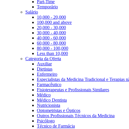
Part-Time
Temporário
Salário
10,000 - 20,000
100,000 and above
20,000 - 30,000
30,000 - 40,000
40,000 - 60,000
60,000 - 80,000
80,000 - 100,000
Less than 10,000
Categoria da Oferta
Auxiliar
Dietistas
Enfermeiro
Especialistas da Medicina Tradicional e Terapias 
Farmacêutico
Fisioterapeutas e Profissionais Similares
Médico
Médico Dentista
Nutricionista
Optometristas e Ópticos
Outros Profissionais Técnicos da Medicina
Psicólogo
Técnico de Farmácia