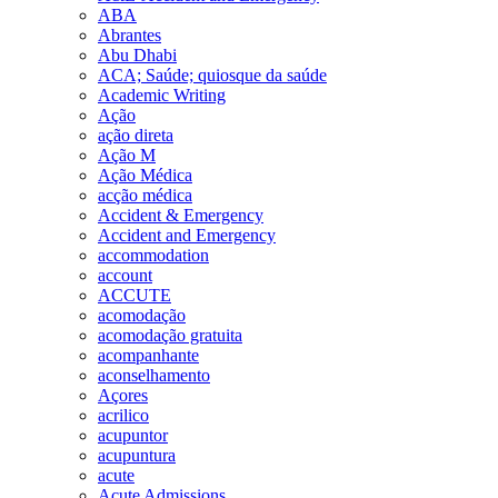
ABA
Abrantes
Abu Dhabi
ACA; Saúde; quiosque da saúde
Academic Writing
Ação
ação direta
Ação M
Ação Médica
acção médica
Accident & Emergency
Accident and Emergency
accommodation
account
ACCUTE
acomodação
acomodação gratuita
acompanhante
aconselhamento
Açores
acrilico
acupuntor
acupuntura
acute
Acute Admissions