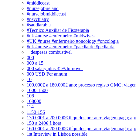
#middleeast
#nursejobireland
#nursejobmiddleeast
#psychiatry
#saudiarabia
#Tecnico Auxiliar de Fisoterapia
#uk #nurse #enfermeiro #midwives
#UK #nurse #enfermeiro #oncology #oncologia
#uk #nurse #enfermeiro #paediatric #pediatria
+ despesas combustivel
000
000 a 15
000 salary plus 35% turnover
000 USD Per annum
10
100.000£ a 180.000£ ano; processo registo GMC; viage
1000-1500
108
108000
114
1150-156
130.000€ a 200.000€ ilíquidos por ano; viagem paga; ape
150 a 240€ à hora
160.000€ a 200.000€ ilíquidos por ano; viagem paga; ape
1st Interview in Lisboa possible