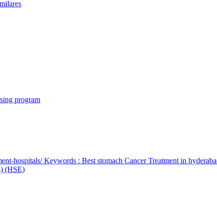
milares
rsing program
ent-hospitals/ Keywords : Best stomach Cancer Treatment in hyderab
bs) (HSE)