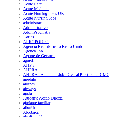
Acute Care
Acute Medicine
Acute Nursing Posts UK
Acute-Nursing-Jobs
administrar
Administrativo
Adult Psychiatry
Adults
AEROPORTO
Agencia Recrutamento Reino Unido
Agency Job
Agente de Geriatria
águeda
AHP'S
AHPRA
AHPRA - Australian Job - Genral Practitioner GMC
airedale
airlines
airways
ajuda
Ajudante Acção Directa
ajudante familiar
albufeira
Alcobaça
ale discgolf