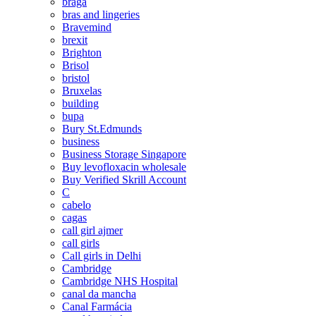
braga
bras and lingeries
Bravemind
brexit
Brighton
Brisol
bristol
Bruxelas
building
bupa
Bury St.Edmunds
business
Business Storage Singapore
Buy levofloxacin wholesale
Buy Verified Skrill Account
C
cabelo
cagas
call girl ajmer
call girls
Call girls in Delhi
Cambridge
Cambridge NHS Hospital
canal da mancha
Canal Farmácia