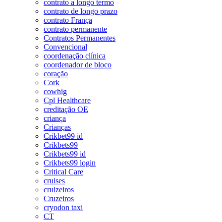
contrato a longo termo
contrato de longo prazo
contrato França
contrato permanente
Contratos Permanentes
Convencional
coordenação clínica
coordenador de bloco
coração
Cork
cowhig
Cpl Healthcare
creditação OE
criança
Crianças
Crikbet99 id
Crikbets99
Crikbets99 id
Crikbets99 login
Critical Care
cruises
cruizeiros
Cruzeiros
cryodon taxi
CT