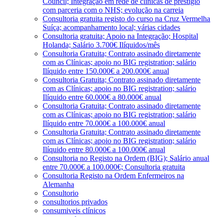
Council; Integração em rede de clínicas de prestígio
com parceria com o NHS; evolução na carreia
Consultoria gratuita registo do curso na Cruz Vermelha
Suíça; acompanhamento local; várias cidades
Consultoria gratuita; Apoio na Integração; Hospital
Holanda; Salário 3.700€ Ilíquidos/mês
Consultoria Gratuita; Contrato assinado diretamente
com as Clínicas; apoio no BIG registration; salário
Ilíquido entre 150.000€ a 200.000€ anual
Consultoria Gratuita; Contrato assinado diretamente
com as Clínicas; apoio no BIG registration; salário
Ilíquido entre 60.000€ a 80.000€ anual
Consultoria Gratuita; Contrato assinado diretamente
com as Clínicas; apoio no BIG registration; salário
Ilíquido entre 70.000€ a 100.000€ anual
Consultoria Gratuita; Contrato assinado diretamente
com as Clínicas; apoio no BIG registration; salário
Ilíquido entre 80.000€ a 100.000€ anual
Consultoria no Registo na Ordem (BIG); Salário anual
entre 70.000€ a 100.000€; Consultoria gratuita
Consultoria Registo na Ordem Enfermeiros na
Alemanha
Consultorio
consultorios privados
consumiveis clínicos