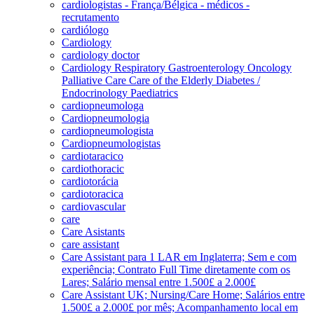
cardiologistas - França/Bélgica - médicos -
recrutamento
cardiólogo
Cardiology
cardiology doctor
Cardiology Respiratory Gastroenterology Oncology
Palliative Care Care of the Elderly Diabetes /
Endocrinology Paediatrics
cardiopneumologa
Cardiopneumologia
cardiopneumologista
Cardiopneumologistas
cardiotaracico
cardiothoracic
cardiotorácia
cardiotoracica
cardiovascular
care
Care Asistants
care assistant
Care Assistant para 1 LAR em Inglaterra; Sem e com
experiência; Contrato Full Time diretamente com os
Lares; Salário mensal entre 1.500£ a 2.000£
Care Assistant UK; Nursing/Care Home; Salários entre
1.500£ a 2.000£ por mês; Acompanhamento local em