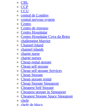
CBL
CCP
CCU
central de Londres
central nervous system
Centro
Centro de repouso
Centro Hospitalar
Centro Hospitalar Cova da Beira
challenging bhavior
Channel Island
channel islands
charge nurse
charge nurses
Cheap rental storage
Cheap self storage
Cheap self storage Services
Cheap Storage
Cheap storage rental
Cheap Storage Singapore
Cheapest Self Storage
Cheapest storage in Singapore
Cheapest Storage Space Singapore
chefe
chefe de bloco