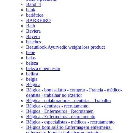
Band_4
bank
bariátrica
BARREIRO
Bath
Baviera
Bayern
beaches
Beautilook Ayurvedic weight loss product
bebe
belas
beleza
beleza e bem estar
belfast
belgia
Bélgica
Bélgica - bom salário - comprar - Francia - médico-
dentista - trabalhar no exterior
Bélgica - colaboradores - dentistas - Trabalho
Bélgica - dentistas - recrutamento
Bélgica - Enfermeiros - Recrutamen
Bélgica - Enfermeiros - recrutamento
Bélgica - especialistas - médicos - recrutamento
Bélgica-bom salário-Enfermagem-enfermeira-
enfermeiro-Francia-trabalhar no exterior