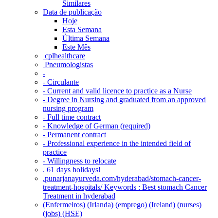
Similares
Data de publicação
Hoje
Esta Semana
Última Semana
Este Mês
‎ cplhealthcare‬
Pneumologistas
-
- Circulante
- Current and valid licence to practice as a Nurse
- Degree in Nursing and graduated from an approved
nursing program
- Full time contract
- Knowledge of German (required)
- Permanent contract
- Professional experience in the intended field of
practice
- Willingness to relocate
. 61 days holidays!
.punarjanayurveda.com/hyderabad/stomach-cancer-
treatment-hospitals/ Keywords : Best stomach Cancer
Treatment in hyderabad
(Enfermeiros) (Irlanda) (emprego) (Ireland) (nurses)
(jobs) (HSE)