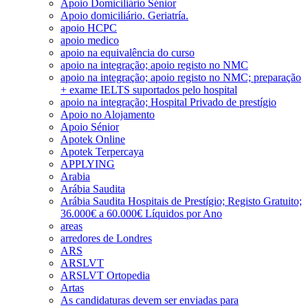
Apoio Domiciliário Sénior
Apoio domiciliário. Geriatría.
apoio HCPC
apoio medico
apoio na equivalência do curso
apoio na integração; apoio registo no NMC
apoio na integração; apoio registo no NMC; preparação
+ exame IELTS suportados pelo hospital
apoio na integração; Hospital Privado de prestígio
Apoio no Alojamento
Apoio Sénior
Apotek Online
Apotek Terpercaya
APPLYING
Arabia
Arábia Saudita
Arábia Saudita Hospitais de Prestígio; Registo Gratuito;
36.000€ a 60.000€ Líquidos por Ano
areas
arredores de Londres
ARS
ARSLVT
ARSLVT Ortopedia
Artas
As candidaturas devem ser enviadas para