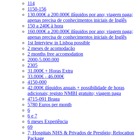
114
1150-156
130.000€ a 200.000€ ilíquidos por ano; viagem paga;
apenas precisa de conhecimentos iniciais de Inglês
150 a 240€ à hora
160.000€ a 200.000€ ilíquidos por ano; viagem paga;
apenas precisa de conhecimentos iniciais de Inglês
1st Interview in Lisboa possible
2 meses de acomodação
2 months free accomodation
2000-5.000.000
2305
31.000€ + Horas Extra
33.000€ - 46.000€
4150-000
42.000€ ilíquidos anuais + possibilidade de horas
adicionais; registo NMBI gratuito; viagem paga
4715-091 Braga
5780 Euros per month
6
6 e 7
6 meses Experiência
69
7; Hospitais NHS & Privados de Prestígio; Relocation
Package