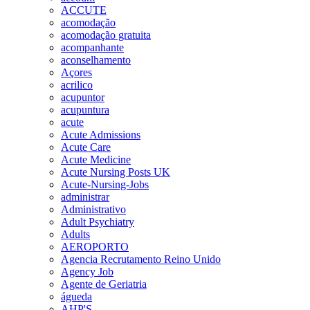
ACCUTE
acomodação
acomodação gratuita
acompanhante
aconselhamento
Açores
acrilico
acupuntor
acupuntura
acute
Acute Admissions
Acute Care
Acute Medicine
Acute Nursing Posts UK
Acute-Nursing-Jobs
administrar
Administrativo
Adult Psychiatry
Adults
AEROPORTO
Agencia Recrutamento Reino Unido
Agency Job
Agente de Geriatria
águeda
AHP'S