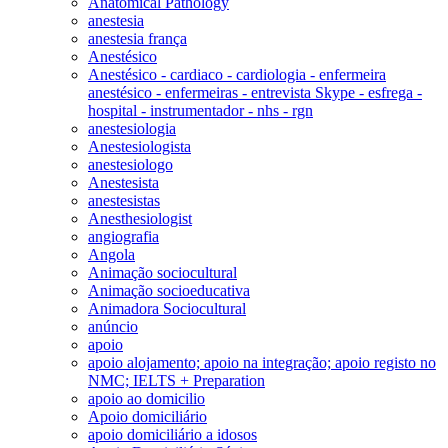
Anatomical Pathology
anestesia
anestesia frança
Anestésico
Anestésico - cardiaco - cardiologia - enfermeira
anestésico - enfermeiras - entrevista Skype - esfrega -
hospital - instrumentador - nhs - rgn
anestesiologia
Anestesiologista
anestesiologo
Anestesista
anestesistas
Anesthesiologist
angiografia
Angola
Animação sociocultural
Animação socioeducativa
Animadora Sociocultural
anúncio
apoio
apoio alojamento; apoio na integração; apoio registo no
NMC; IELTS + Preparation
apoio ao domicilio
Apoio domiciliário
apoio domiciliário a idosos