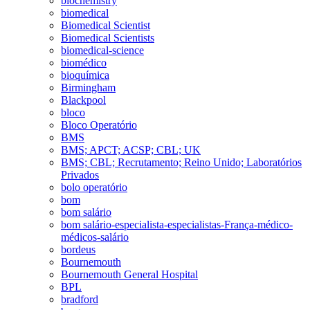
biochemistry
biomedical
Biomedical Scientist
Biomedical Scientists
biomedical-science
biomédico
bioquímica
Birmingham
Blackpool
bloco
Bloco Operatório
BMS
BMS; APCT; ACSP; CBL; UK
BMS; CBL; Recrutamento; Reino Unido; Laboratórios
Privados
bolo operatório
bom
bom salário
bom salário-especialista-especialistas-França-médico-
médicos-salário
bordeus
Bournemouth
Bournemouth General Hospital
BPL
bradford