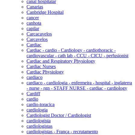
canal hospitalar
Canarias
Canbridge Hospital
cancer
canhota
capilar
Carcacavelos
Carcavelos
Cardiac
Cardiac - cardio - Cardiology - cardiothoracic -
cardiovascular - cath lab - CCU - CICU - perfusionist
Cardiac and Respiratory Physiology
Cardiac Nurses
Cardiac Physiology
cardiaco
cardiaco - cardiologia - enfermeira - hospital - inglaterra
- nurse - rgn - STAFF NURSE - cardiac - cardiology
Cardiff
cardio
cardio-toracica
cardiologia
Cardiologist Doctor / Cardiologist
cardiologista
cardiologistas
cardiologistas - França - recrutamento