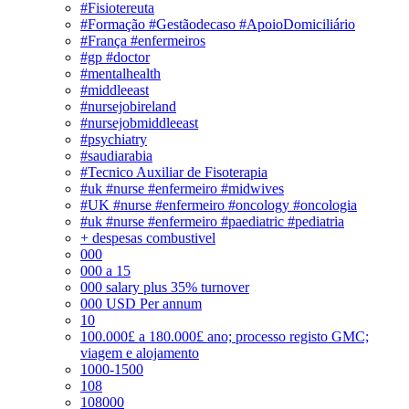
#Fisiotereuta
#Formação #Gestãodecaso #ApoioDomiciliário
#França #enfermeiros
#gp #doctor
#mentalhealth
#middleeast
#nursejobireland
#nursejobmiddleeast
#psychiatry
#saudiarabia
#Tecnico Auxiliar de Fisoterapia
#uk #nurse #enfermeiro #midwives
#UK #nurse #enfermeiro #oncology #oncologia
#uk #nurse #enfermeiro #paediatric #pediatria
+ despesas combustivel
000
000 a 15
000 salary plus 35% turnover
000 USD Per annum
10
100.000£ a 180.000£ ano; processo registo GMC;
viagem e alojamento
1000-1500
108
108000