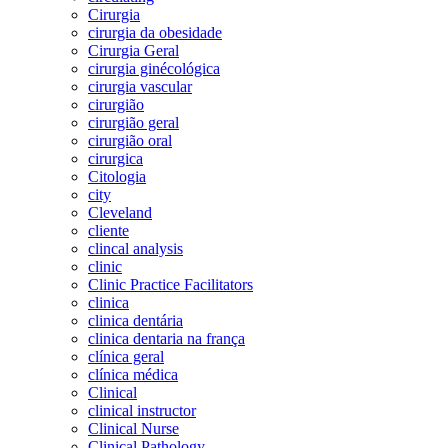
Cirurgia
cirurgia da obesidade
Cirurgia Geral
cirurgia ginécológica
cirurgia vascular
cirurgião
cirurgião geral
cirurgião oral
cirurgica
Citologia
city
Cleveland
cliente
clincal analysis
clinic
Clinic Practice Facilitators
clinica
clinica dentária
clinica dentaria na frança
clínica geral
clínica médica
Clinical
clinical instructor
Clinical Nurse
Clinical Pathology