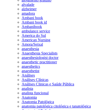
alojamento gratuito
alvalade
alzheimer
amadora
Ambani book
Ambani book id
Ambanibook
ambulance service
America do Sul
American Nursing
Amora/Seixal
anaesthesia
Anaesthesia Specialists
anaesthesiologist doctor
anaesthetic practitioner
anaesthetics
anaesthetist
Análises
Análises Clínicas
Análises Clinicas e Saúde Pública
analista
analista funcional
Anatomia
Anatomia Patológica
anatomia patológica citológica e tanatológica