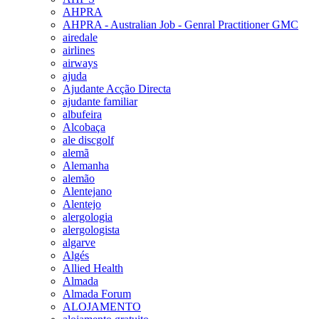
AHPRA
AHPRA - Australian Job - Genral Practitioner GMC
airedale
airlines
airways
ajuda
Ajudante Acção Directa
ajudante familiar
albufeira
Alcobaça
ale discgolf
alemã
Alemanha
alemão
Alentejano
Alentejo
alergologia
alergologista
algarve
Algés
Allied Health
Almada
Almada Forum
ALOJAMENTO