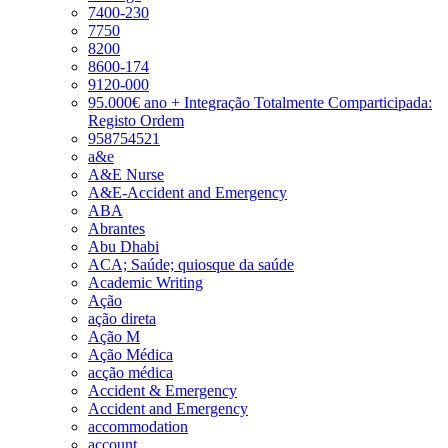
7400-230
7750
8200
8600-174
9120-000
95.000€ ano + Integração Totalmente Comparticipada:
Registo Ordem
958754521
a&e
A&E Nurse
A&E-Accident and Emergency
ABA
Abrantes
Abu Dhabi
ACA; Saúde; quiosque da saúde
Academic Writing
Ação
ação direta
Ação M
Ação Médica
acção médica
Accident & Emergency
Accident and Emergency
accommodation
account