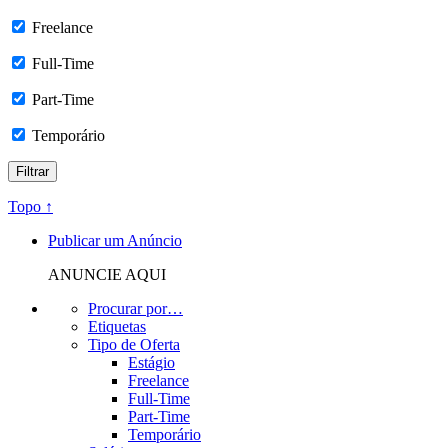
Freelance
Full-Time
Part-Time
Temporário
Topo ↑
Publicar um Anúncio
ANUNCIE AQUI
Procurar por…
Etiquetas
Tipo de Oferta
Estágio
Freelance
Full-Time
Part-Time
Temporário