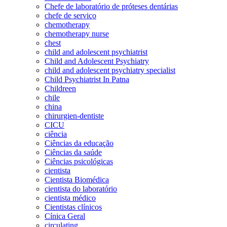
Chefe de laboratório de próteses dentárias
chefe de serviço
chemotherapy
chemotherapy nurse
chest
child and adolescent psychiatrist
Child and Adolescent Psychiatry
child and adolescent psychiatry specialist
Child Psychiatrist In Patna
Childreen
chile
china
chirurgien-dentiste
CICU
ciência
Ciências da educação
Ciências da saúde
Ciências psicológicas
cientista
Cientista Biomédica
cientista do laboratório
cientista médico
Cientistas clínicos
Cínica Geral
circulating