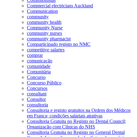
Comissionistas
Commercial electricians Auckland
Communication
community
community health
Community Nurse
community nurses
community pharmacist
Comparticipado registo no NMC
competitive salaries
comprar
comunicação
comunidade
Comunitária
Concurso
Concurso Público
Concursos
consultant
Consultor
consultoria
Consultoria e registo gratuitos na Ordem dos Médicos
em França; condições salariais atrativas
Consultoria Gratuita no Registo no Dental Council;
Organização com Clínicas do NHS
Consultoria Gratuita no Registo no General Dental