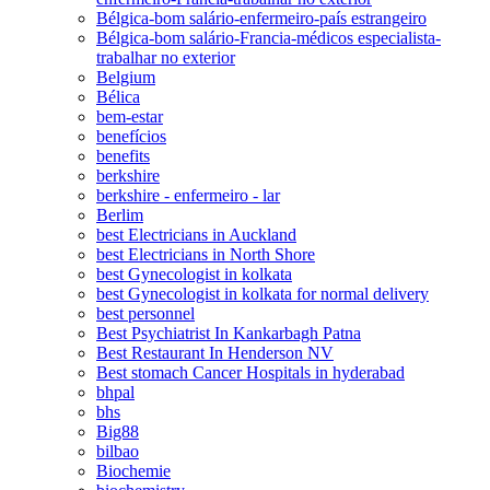
Bélgica-bom salário-enfermeiro-país estrangeiro
Bélgica-bom salário-Francia-médicos especialista-
trabalhar no exterior
Belgium
Bélica
bem-estar
benefícios
benefits
berkshire
berkshire - enfermeiro - lar
Berlim
best Electricians in Auckland
best Electricians in North Shore
best Gynecologist in kolkata
best Gynecologist in kolkata for normal delivery
best personnel
Best Psychiatrist In Kankarbagh Patna
Best Restaurant In Henderson NV
Best stomach Cancer Hospitals in hyderabad
bhpal
bhs
Big88
bilbao
Biochemie