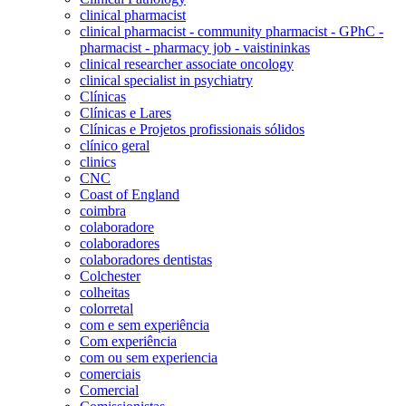
clinical pharmacist
clinical pharmacist - community pharmacist - GPhC -
pharmacist - pharmacy job - vaistininkas
clinical researcher associate oncology
clinical specialist in psychiatry
Clínicas
Clínicas e Lares
Clínicas e Projetos profissionais sólidos
clínico geral
clinics
CNC
Coast of England
coimbra
colaboradore
colaboradores
colaboradores dentistas
Colchester
colheitas
colorretal
com e sem experiência
Com experiência
com ou sem experiencia
comerciais
Comercial