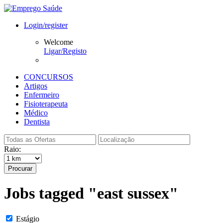
Login/register
Welcome
Ligar/Registo
CONCURSOS
Artigos
Enfermeiro
Fisioterapeuta
Médico
Dentista
Raio:
Procurar
Jobs tagged "east sussex"
Estágio