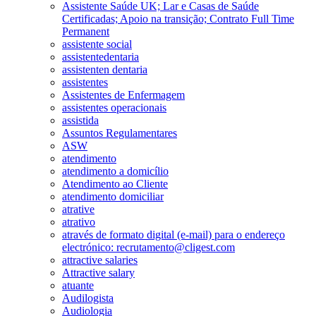
Assistente Saúde UK; Lar e Casas de Saúde
Certificadas; Apoio na transição; Contrato Full Time
Permanent
assistente social
assistentedentaria
assistenten dentaria
assistentes
Assistentes de Enfermagem
assistentes operacionais
assistida
Assuntos Regulamentares
ASW
atendimento
atendimento a domicílio
Atendimento ao Cliente
atendimento domiciliar
atrative
atrativo
através de formato digital (e-mail) para o endereço
electrónico: recrutamento@cligest.com
attractive salaries
Attractive salary
atuante
Audilogista
Audiologia