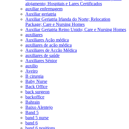
alojamento; Hospitais e Lares Certificados
auxiliar enfermagem
Auxiliar geriatria
Auxiliar Geriatria Irlanda do Norte; Relocation
Package; Care e Nursing Homes
Auxiliar Geriatria Reino Unido; Care e Nursing Homes
auxiliares
Auxiliares Ação médica
auxiliares de ação médica
Auxiliares de Acção Médica
auxiliares de saúde
Auxiliares Sénior
auxilio
Aveiro
B cirurgia
Baby Nurse
Back Office
back surgeon
backoffice
Bahrain
Baixo Alentejo
Band 5
band 5 nurse
band 6
band 6 positions