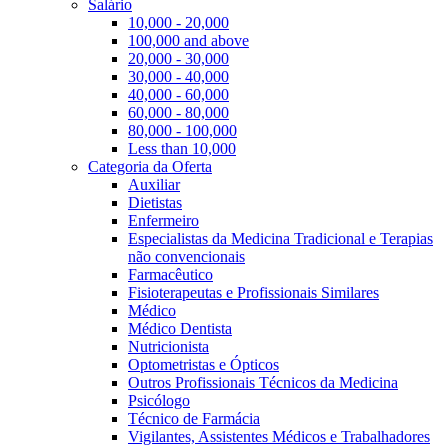
Salário
10,000 - 20,000
100,000 and above
20,000 - 30,000
30,000 - 40,000
40,000 - 60,000
60,000 - 80,000
80,000 - 100,000
Less than 10,000
Categoria da Oferta
Auxiliar
Dietistas
Enfermeiro
Especialistas da Medicina Tradicional e Terapias
não convencionais
Farmacêutico
Fisioterapeutas e Profissionais Similares
Médico
Médico Dentista
Nutricionista
Optometristas e Ópticos
Outros Profissionais Técnicos da Medicina
Psicólogo
Técnico de Farmácia
Vigilantes, Assistentes Médicos e Trabalhadores