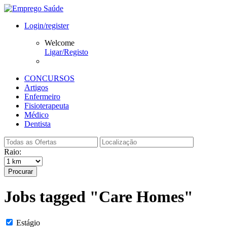
Login/register
Welcome
Ligar/Registo
CONCURSOS
Artigos
Enfermeiro
Fisioterapeuta
Médico
Dentista
Raio:
Procurar
Jobs tagged "Care Homes"
Estágio