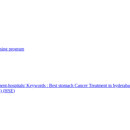
rsing program
ent-hospitals/ Keywords : Best stomach Cancer Treatment in hyderab
bs) (HSE)