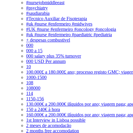
#nursejobmiddleeast
#psychiatry
#saudiarabia
#Tecnico Auxiliar de Fisoterapia
#uk #nurse #enfermeiro #midwives
#UK #nurse #enfermeiro #oncology #oncologia
#uk #nurse #enfermeiro #paediatric #pediatria
+ despesas combustivel
000
000 a 15
000 salary plus 35% turnover
000 USD Per annum
10
100.000£ a 180.000£ ano; processo registo GMC; viage
1000-1500
108
108000
114
1150-156
130.000€ a 200.000€ ilíquidos por ano; viagem paga; ape
150 a 240€ à hora
160.000€ a 200.000€ ilíquidos por ano; viagem paga; ape
1st Interview in Lisboa possible
2 meses de acomodação
2 months free accomodation