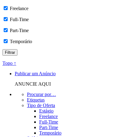
Freelance
Full-Time
Part-Time
Temporário
Topo ↑
Publicar um Anúncio
ANUNCIE AQUI
Procurar por…
Etiquetas
Tipo de Oferta
Estágio
Freelance
Full-Time
Part-Time
Temporário