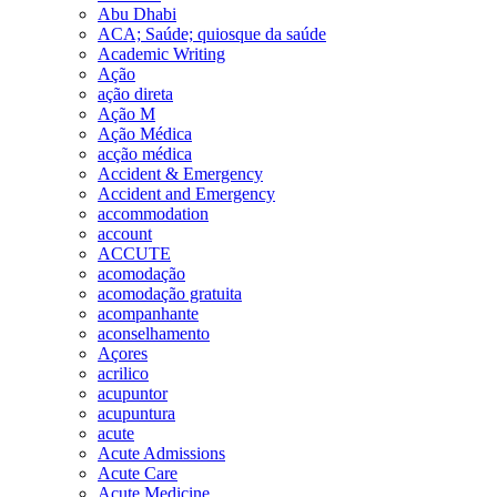
Abu Dhabi
ACA; Saúde; quiosque da saúde
Academic Writing
Ação
ação direta
Ação M
Ação Médica
acção médica
Accident & Emergency
Accident and Emergency
accommodation
account
ACCUTE
acomodação
acomodação gratuita
acompanhante
aconselhamento
Açores
acrilico
acupuntor
acupuntura
acute
Acute Admissions
Acute Care
Acute Medicine