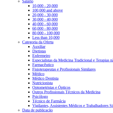
Salário
10,000 - 20,000
100,000 and above
20,000 - 30,000
30,000 - 40,000
40,000 - 60,000
60,000 - 80,000
80,000 - 100,000
Less than 10,000
Categoria da Oferta
Auxiliar
Dietistas
Enfermeiro
Especialistas da Medicina Tradicional e Terapias 
Farmacêutico
Fisioterapeutas e Profissionais Similares
Médico
Médico Dentista
Nutricionista
Optometristas e Ópticos
Outros Profissionais Técnicos da Medicina
Psicólogo
Técnico de Farmácia
Vigilantes, Assistentes Médicos e Trabalhadores Si
Data de publicação