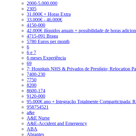
2000-5.000.000
2305
31.000€ + Horas Extra
33.000€ - 46.000€
4150-000
42.000€ ilíquidos anuais + possibilidade de horas adicio
4715-091 Braga
5780 Euros per month
6
6 e 7
6 meses Experiência
69
7; Hospitais NHS & Privados de Prestígio; Relocation P
7400-230
7750
8200
8600-174
9120-000
95.000€ ano + Integração Totalmente Comparticipada: 
958754521
a&e
A&E Nurse
A&E-Accident and Emergency
ABA
Abrantes