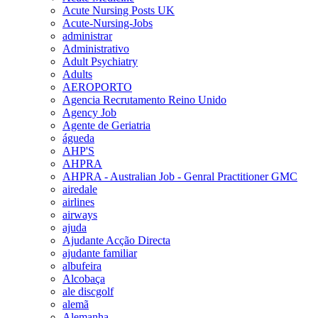
Acute Nursing Posts UK
Acute-Nursing-Jobs
administrar
Administrativo
Adult Psychiatry
Adults
AEROPORTO
Agencia Recrutamento Reino Unido
Agency Job
Agente de Geriatria
águeda
AHP'S
AHPRA
AHPRA - Australian Job - Genral Practitioner GMC
airedale
airlines
airways
ajuda
Ajudante Acção Directa
ajudante familiar
albufeira
Alcobaça
ale discgolf
alemã
Alemanha