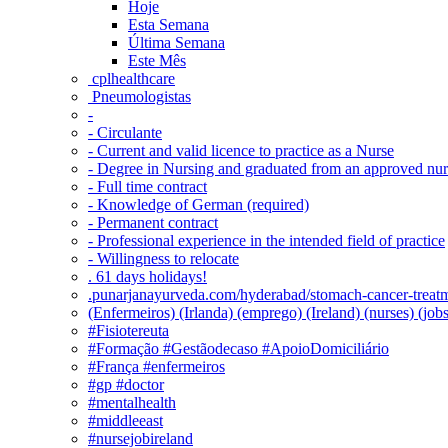
Hoje
Esta Semana
Última Semana
Este Mês
‎ cplhealthcare‬
Pneumologistas
-
- Circulante
- Current and valid licence to practice as a Nurse
- Degree in Nursing and graduated from an approved nu
- Full time contract
- Knowledge of German (required)
- Permanent contract
- Professional experience in the intended field of practice
- Willingness to relocate
. 61 days holidays!
.punarjanayurveda.com/hyderabad/stomach-cancer-treatm
(Enfermeiros) (Irlanda) (emprego) (Ireland) (nurses) (jo
#Fisiotereuta
#Formação #Gestãodecaso #ApoioDomiciliário
#França #enfermeiros
#gp #doctor
#mentalhealth
#middleeast
#nursejobireland