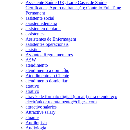
Assistente Saúde UK; Lar e Casas de Saúde
Certificadas; Apoio na transição; Contrato Full Time
Permanent
assistente social
assistentedentaria
assistenten dentaria
assistentes
Assistentes de Enfermagem
assistentes operacionais
assistida
Assuntos Regulamentares
ASW
atendimento
atendimento a domicílio
Atendimento ao Cliente
atendimento domiciliar
atrative
atrativo
através de formato digital (e-mail) para o endereço
electrónico: recrutamento@cligest.com
attractive salaries
Attractive salary
atuante
Audilogista
Audiologia