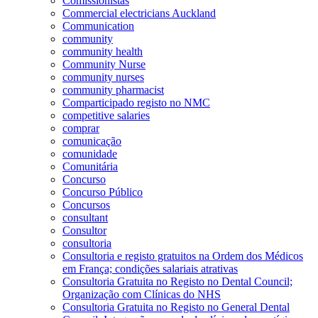
Comissionistas
Commercial electricians Auckland
Communication
community
community health
Community Nurse
community nurses
community pharmacist
Comparticipado registo no NMC
competitive salaries
comprar
comunicação
comunidade
Comunitária
Concurso
Concurso Público
Concursos
consultant
Consultor
consultoria
Consultoria e registo gratuitos na Ordem dos Médicos
em França; condições salariais atrativas
Consultoria Gratuita no Registo no Dental Council;
Organização com Clínicas do NHS
Consultoria Gratuita no Registo no General Dental