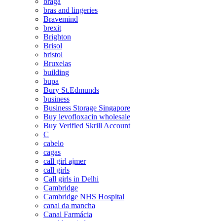
braga
bras and lingeries
Bravemind
brexit
Brighton
Brisol
bristol
Bruxelas
building
bupa
Bury St.Edmunds
business
Business Storage Singapore
Buy levofloxacin wholesale
Buy Verified Skrill Account
C
cabelo
cagas
call girl ajmer
call girls
Call girls in Delhi
Cambridge
Cambridge NHS Hospital
canal da mancha
Canal Farmácia