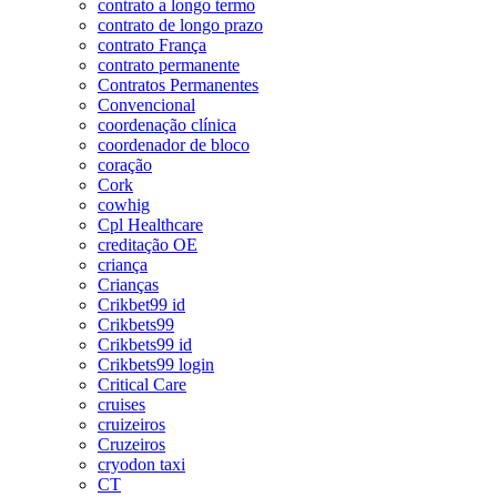
contrato a longo termo
contrato de longo prazo
contrato França
contrato permanente
Contratos Permanentes
Convencional
coordenação clínica
coordenador de bloco
coração
Cork
cowhig
Cpl Healthcare
creditação OE
criança
Crianças
Crikbet99 id
Crikbets99
Crikbets99 id
Crikbets99 login
Critical Care
cruises
cruizeiros
Cruzeiros
cryodon taxi
CT