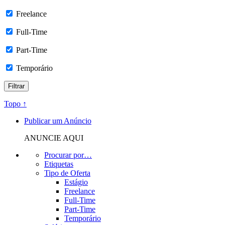
Freelance
Full-Time
Part-Time
Temporário
Topo ↑
Publicar um Anúncio
ANUNCIE AQUI
Procurar por…
Etiquetas
Tipo de Oferta
Estágio
Freelance
Full-Time
Part-Time
Temporário