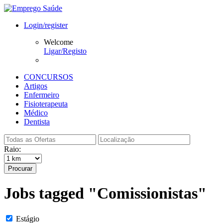
Login/register
Welcome
Ligar/Registo
CONCURSOS
Artigos
Enfermeiro
Fisioterapeuta
Médico
Dentista
Raio:
Procurar
Jobs tagged "Comissionistas"
Estágio