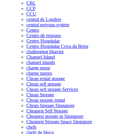
CBL
CCP
CCU
central de Londres
central nervous system
Centro
Centro de repouso
Centro Hospitalar
Centro Hospitalar Cova da Beira
challenging bhavior
Channel Island
channel islands
charge nurse
charge nurses
Cheap rental storage
Cheap self storage
Cheap self storage Services
Cheap Storage
Cheap storage rental
Cheap Storage Singapore
Cheapest Self Storage
Cheapest storage in Singapore
Cheapest Storage Space Singapore
chefe
chefe de bloco