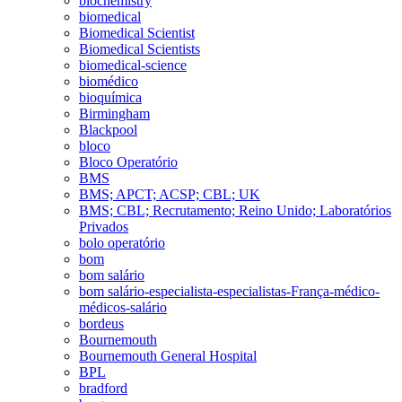
biochemistry
biomedical
Biomedical Scientist
Biomedical Scientists
biomedical-science
biomédico
bioquímica
Birmingham
Blackpool
bloco
Bloco Operatório
BMS
BMS; APCT; ACSP; CBL; UK
BMS; CBL; Recrutamento; Reino Unido; Laboratórios
Privados
bolo operatório
bom
bom salário
bom salário-especialista-especialistas-França-médico-
médicos-salário
bordeus
Bournemouth
Bournemouth General Hospital
BPL
bradford