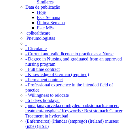
Similares
Data de publicação
Hoje
Esta Semana
Última Semana
Este Mês
‎ cplhealthcare‬
Pneumologistas
-
- Circulante
- Current and valid licence to practice as a Nurse
- Degree in Nursing and graduated from an approved
nursing program
- Full time contract
- Knowledge of German (required)
- Permanent contract
- Professional experience in the intended field of
practice
- Willingness to relocate
. 61 days holidays!
.punarjanayurveda.com/hyderabad/stomach-cancer-
treatment-hospitals/ Keywords : Best stomach Cancer
Treatment in hyderabad
(Enfermeiros) (Irlanda) (emprego) (Ireland) (nurses)
(jobs) (HSE)