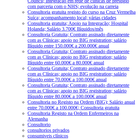
Council; Integração em rede de clínicas de prestígio
com parceria com o NHS; evolução na carreia
Consultoria gratuita registo do curso na Cruz Vermelha
Suíça; acompanhamento local; várias cidades
Consultoria gratuita; Apoio na Integração; Hospital
Holanda; Salário 3.700€ Ilíquidos/mês
Consultoria Gratuita; Contrato assinado diretamente
com as Clínicas; apoio no BIG registration; salário
Ilíquido entre 150.000€ a 200.000€ anual
Consultoria Gratuita; Contrato assinado diretamente
com as Clínicas; apoio no BIG registration; salário
Ilíquido entre 60.000€ a 80.000€ anual
Consultoria Gratuita; Contrato assinado diretamente
com as Clínicas; apoio no BIG registration; salário
Ilíquido entre 70.000€ a 100.000€ anual
Consultoria Gratuita; Contrato assinado diretamente
com as Clínicas; apoio no BIG registration; salário
Ilíquido entre 80.000€ a 100.000€ anual
Consultoria no Registo na Ordem (BIG); Salário anual
entre 70.000€ a 100.000€; Consultoria gratuita
Consultoria Registo na Ordem Enfermeiros na
Alemanha
Consultorio
consultorios privados
consumiveis clínicos