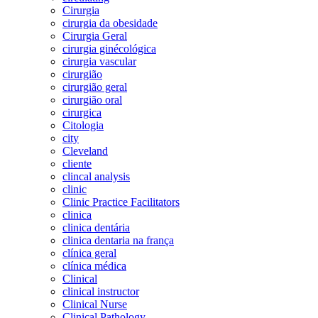
Cirurgia
cirurgia da obesidade
Cirurgia Geral
cirurgia ginécológica
cirurgia vascular
cirurgião
cirurgião geral
cirurgião oral
cirurgica
Citologia
city
Cleveland
cliente
clincal analysis
clinic
Clinic Practice Facilitators
clinica
clinica dentária
clinica dentaria na frança
clínica geral
clínica médica
Clinical
clinical instructor
Clinical Nurse
Clinical Pathology