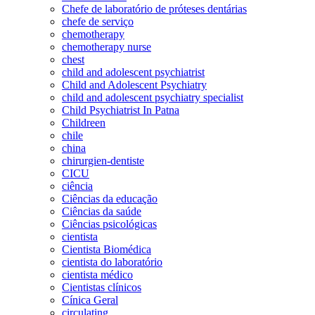
Chefe de laboratório de próteses dentárias
chefe de serviço
chemotherapy
chemotherapy nurse
chest
child and adolescent psychiatrist
Child and Adolescent Psychiatry
child and adolescent psychiatry specialist
Child Psychiatrist In Patna
Childreen
chile
china
chirurgien-dentiste
CICU
ciência
Ciências da educação
Ciências da saúde
Ciências psicológicas
cientista
Cientista Biomédica
cientista do laboratório
cientista médico
Cientistas clínicos
Cínica Geral
circulating