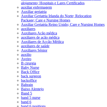
alojamento; Hospitais e Lares Certificados
auxiliar enfermagem
Auxiliar geriatria
Auxiliar Geriatria Irlanda do Norte; Relocation
Package; Care e Nursing Homes
Auxiliar Geriatria Reino Unido; Care e Nursing Homes
auxiliares
Auxiliares Ação médica
auxiliares de ação médica
Auxiliares de Acção Médica
auxiliares de saúde
Auxiliares Sénior
auxilio
Aveiro
B cirurgia
Baby Nurse
Back Office
back surgeon
backoffice
Bahrain
Baixo Alentejo
Band 5
band 5 nurse
band 6
band 6 positions