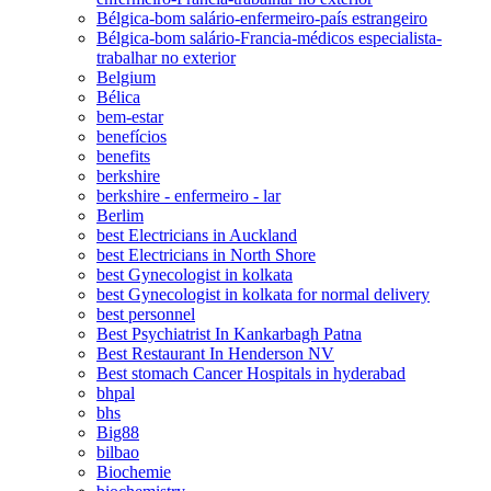
Bélgica-bom salário-enfermeiro-país estrangeiro
Bélgica-bom salário-Francia-médicos especialista-
trabalhar no exterior
Belgium
Bélica
bem-estar
benefícios
benefits
berkshire
berkshire - enfermeiro - lar
Berlim
best Electricians in Auckland
best Electricians in North Shore
best Gynecologist in kolkata
best Gynecologist in kolkata for normal delivery
best personnel
Best Psychiatrist In Kankarbagh Patna
Best Restaurant In Henderson NV
Best stomach Cancer Hospitals in hyderabad
bhpal
bhs
Big88
bilbao
Biochemie