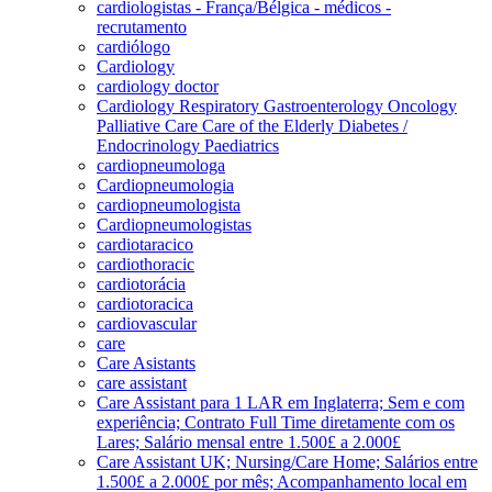
cardiologistas - França/Bélgica - médicos -
recrutamento
cardiólogo
Cardiology
cardiology doctor
Cardiology Respiratory Gastroenterology Oncology
Palliative Care Care of the Elderly Diabetes /
Endocrinology Paediatrics
cardiopneumologa
Cardiopneumologia
cardiopneumologista
Cardiopneumologistas
cardiotaracico
cardiothoracic
cardiotorácia
cardiotoracica
cardiovascular
care
Care Asistants
care assistant
Care Assistant para 1 LAR em Inglaterra; Sem e com
experiência; Contrato Full Time diretamente com os
Lares; Salário mensal entre 1.500£ a 2.000£
Care Assistant UK; Nursing/Care Home; Salários entre
1.500£ a 2.000£ por mês; Acompanhamento local em