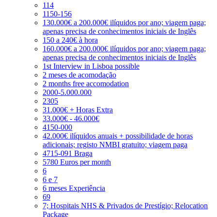
114
1150-156
130.000€ a 200.000€ ilíquidos por ano; viagem paga;
apenas precisa de conhecimentos iniciais de Inglês
150 a 240€ à hora
160.000€ a 200.000€ ilíquidos por ano; viagem paga;
apenas precisa de conhecimentos iniciais de Inglês
1st Interview in Lisboa possible
2 meses de acomodação
2 months free accomodation
2000-5.000.000
2305
31.000€ + Horas Extra
33.000€ - 46.000€
4150-000
42.000€ ilíquidos anuais + possibilidade de horas
adicionais; registo NMBI gratuito; viagem paga
4715-091 Braga
5780 Euros per month
6
6 e 7
6 meses Experiência
69
7; Hospitais NHS & Privados de Prestígio; Relocation
Package