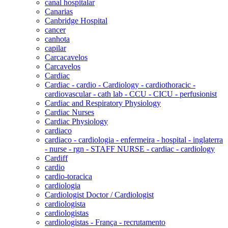
canal hospitalar
Canarias
Canbridge Hospital
cancer
canhota
capilar
Carcacavelos
Carcavelos
Cardiac
Cardiac - cardio - Cardiology - cardiothoracic -
cardiovascular - cath lab - CCU - CICU - perfusionist
Cardiac and Respiratory Physiology
Cardiac Nurses
Cardiac Physiology
cardiaco
cardiaco - cardiologia - enfermeira - hospital - inglaterra
- nurse - rgn - STAFF NURSE - cardiac - cardiology
Cardiff
cardio
cardio-toracica
cardiologia
Cardiologist Doctor / Cardiologist
cardiologista
cardiologistas
cardiologistas - França - recrutamento