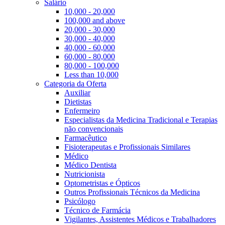
Salário
10,000 - 20,000
100,000 and above
20,000 - 30,000
30,000 - 40,000
40,000 - 60,000
60,000 - 80,000
80,000 - 100,000
Less than 10,000
Categoria da Oferta
Auxiliar
Dietistas
Enfermeiro
Especialistas da Medicina Tradicional e Terapias
não convencionais
Farmacêutico
Fisioterapeutas e Profissionais Similares
Médico
Médico Dentista
Nutricionista
Optometristas e Ópticos
Outros Profissionais Técnicos da Medicina
Psicólogo
Técnico de Farmácia
Vigilantes, Assistentes Médicos e Trabalhadores