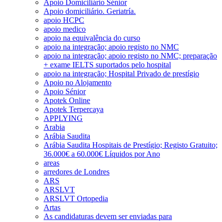
Apoio Domiciliário Sénior
Apoio domiciliário. Geriatría.
apoio HCPC
apoio medico
apoio na equivalência do curso
apoio na integração; apoio registo no NMC
apoio na integração; apoio registo no NMC; preparação
+ exame IELTS suportados pelo hospital
apoio na integração; Hospital Privado de prestígio
Apoio no Alojamento
Apoio Sénior
Apotek Online
Apotek Terpercaya
APPLYING
Arabia
Arábia Saudita
Arábia Saudita Hospitais de Prestígio; Registo Gratuito;
36.000€ a 60.000€ Líquidos por Ano
areas
arredores de Londres
ARS
ARSLVT
ARSLVT Ortopedia
Artas
As candidaturas devem ser enviadas para