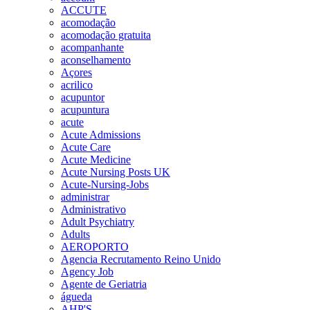
ACCUTE
acomodação
acomodação gratuita
acompanhante
aconselhamento
Açores
acrilico
acupuntor
acupuntura
acute
Acute Admissions
Acute Care
Acute Medicine
Acute Nursing Posts UK
Acute-Nursing-Jobs
administrar
Administrativo
Adult Psychiatry
Adults
AEROPORTO
Agencia Recrutamento Reino Unido
Agency Job
Agente de Geriatria
águeda
AHP'S