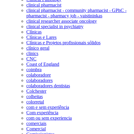
clinical pharmacist
clinical pharmacist - community pharmacist - GPhC -
pharmacist - pharmacy job - vaistininkas
clinical researcher associate oncology
clinical specialist in psychiatry
Clínicas
Clínicas e Lares
Clínicas e Projetos profissionais sólidos
clínico geral
clinics
CNC
Coast of England
coimbra
colaboradore
colaboradores
colaboradores dentistas
Colchester
colheitas
colorretal
com e sem experiência
Com experiência
com ou sem experiencia
comerciais
Comercial