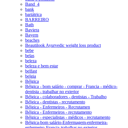
Band_4
bank
bariátrica
BARREIRO
Bath
Baviera
Bayern
beaches
Beautilook Ayurvedic weight loss product
bebe
belas
beleza
beleza e bem estar
belfast
belgia
Bélgica
Bélgica - bom salário - comprar - Francia - médico-
dentista - trabalhar no exterior
Bélgica - colaboradores - dentistas - Trabalho
Bélgica - dentistas - recrutamento
Bélgica - Enfermeiros - Recrutamen
Bélgica - Enfermeiros - recrutamento
Bélgica - especialistas - médicos - recrutamento
Bélgica-bom salário-Enfermagem-enfermeira-
enfermeiro-Francia-trabalhar no exterior