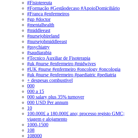
#Fisiotereuta
#Formação #Gestãodecaso #ApoioDomiciliário
#França #enfermeiros
#gp #doctor
#mentalhealth
#middleeast
#nursejobireland
#nursejobmiddleeast
#psychiatry
#saudiarabia
#Tecnico Auxiliar de Fisoterapia
#uk #nurse #enfermeiro #midwives
#UK #nurse #enfermeiro #oncology #oncologia
#uk #nurse #enfermeiro #paediatric #pediatria
+ despesas combustivel
000
000 a 15
000 salary plus 35% turnover
000 USD Per annum
10
100.000£ a 180.000£ ano; processo registo GMC;
viagem e alojamento
1000-1500
108
108000