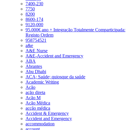
7400-230
7750
8200
8600-174
9120-000
95.000€ ano + Integração Totalmente Comparticipada:
Registo Ordem
958754521
a&e
A&E Nurse
A&E-Accident and Emergency
ABA
Abrantes
Abu Dhabi
ACA; Saúde; quiosque da saúde
Academic Writing
Ação
ação direta
Ação M
Ação Médica
acção médica
Accident & Emergency
Accident and Emergency
accommodation
account