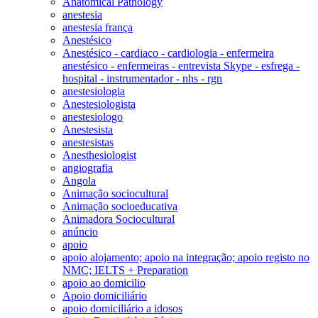
Anatomical Pathology
anestesia
anestesia frança
Anestésico
Anestésico - cardiaco - cardiologia - enfermeira
anestésico - enfermeiras - entrevista Skype - esfrega -
hospital - instrumentador - nhs - rgn
anestesiologia
Anestesiologista
anestesiologo
Anestesista
anestesistas
Anesthesiologist
angiografia
Angola
Animação sociocultural
Animação socioeducativa
Animadora Sociocultural
anúncio
apoio
apoio alojamento; apoio na integração; apoio registo no
NMC; IELTS + Preparation
apoio ao domicilio
Apoio domiciliário
apoio domiciliário a idosos