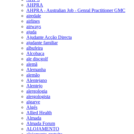
AHPRA
AHPRA - Australian Job - Genral Practitioner GMC
airedale
airlines
airways
ajuda
Ajudante Acção Directa
ajudante familiar
albufeira
Alcobaça
ale discgolf
alemã
Alemanha
alemão
Alentejano
Alentejo
alergologia
alergologista
algarve
Algés
Allied Health
Almada
Almada Forum
ALOJAMENTO