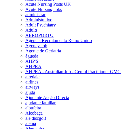
Acute Nursing Posts UK
Acute-Nursing-Jobs
administrar
Administrativo
Adult Psychiatry
Adults
AEROPORTO
Agencia Recrutamento Reino Unido
Agency Job
Agente de Geriatria
águeda
AHP'S
AHPRA
AHPRA - Australian Job - Genral Practitioner GMC
airedale
airlines
airways
ajuda
Ajudante Acção Directa
ajudante familiar
albufeira
Alcobaça
ale discgolf
alemã
Alemanha