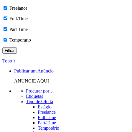
Freelance
Full-Time
Part-Time
Temporário
Topo ↑
Publicar um Anúncio
ANUNCIE AQUI
Procurar por…
Etiquetas
Tipo de Oferta
Estágio
Freelance
Full-Time
Part-Time
Temporário