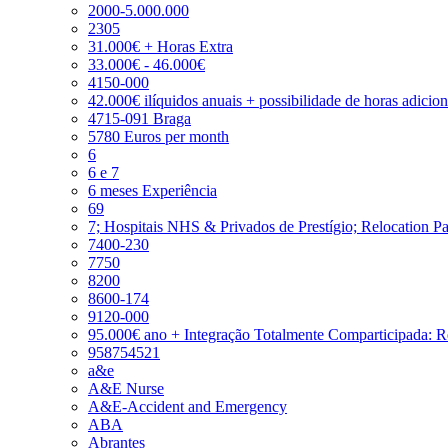
2000-5.000.000
2305
31.000€ + Horas Extra
33.000€ - 46.000€
4150-000
42.000€ ilíquidos anuais + possibilidade de horas adicio
4715-091 Braga
5780 Euros per month
6
6 e 7
6 meses Experiência
69
7; Hospitais NHS & Privados de Prestígio; Relocation P
7400-230
7750
8200
8600-174
9120-000
95.000€ ano + Integração Totalmente Comparticipada: 
958754521
a&e
A&E Nurse
A&E-Accident and Emergency
ABA
Abrantes