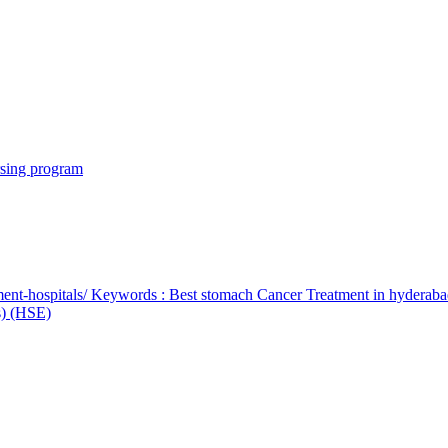
rsing program
ent-hospitals/ Keywords : Best stomach Cancer Treatment in hyderab
bs) (HSE)