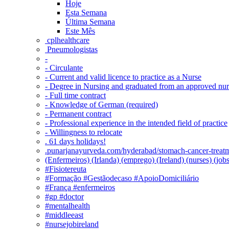
Hoje
Esta Semana
Última Semana
Este Mês
‎ cplhealthcare‬
Pneumologistas
-
- Circulante
- Current and valid licence to practice as a Nurse
- Degree in Nursing and graduated from an approved nu
- Full time contract
- Knowledge of German (required)
- Permanent contract
- Professional experience in the intended field of practice
- Willingness to relocate
. 61 days holidays!
.punarjanayurveda.com/hyderabad/stomach-cancer-treatm
(Enfermeiros) (Irlanda) (emprego) (Ireland) (nurses) (jo
#Fisiotereuta
#Formação #Gestãodecaso #ApoioDomiciliário
#França #enfermeiros
#gp #doctor
#mentalhealth
#middleeast
#nursejobireland