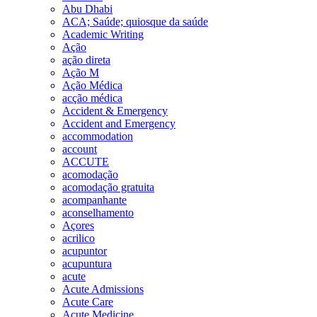
Abu Dhabi
ACA; Saúde; quiosque da saúde
Academic Writing
Ação
ação direta
Ação M
Ação Médica
acção médica
Accident & Emergency
Accident and Emergency
accommodation
account
ACCUTE
acomodação
acomodação gratuita
acompanhante
aconselhamento
Açores
acrilico
acupuntor
acupuntura
acute
Acute Admissions
Acute Care
Acute Medicine