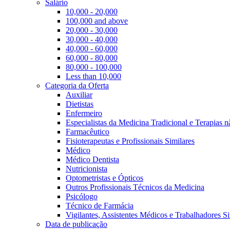
Salário
10,000 - 20,000
100,000 and above
20,000 - 30,000
30,000 - 40,000
40,000 - 60,000
60,000 - 80,000
80,000 - 100,000
Less than 10,000
Categoria da Oferta
Auxiliar
Dietistas
Enfermeiro
Especialistas da Medicina Tradicional e Terapias 
Farmacêutico
Fisioterapeutas e Profissionais Similares
Médico
Médico Dentista
Nutricionista
Optometristas e Ópticos
Outros Profissionais Técnicos da Medicina
Psicólogo
Técnico de Farmácia
Vigilantes, Assistentes Médicos e Trabalhadores Si
Data de publicação