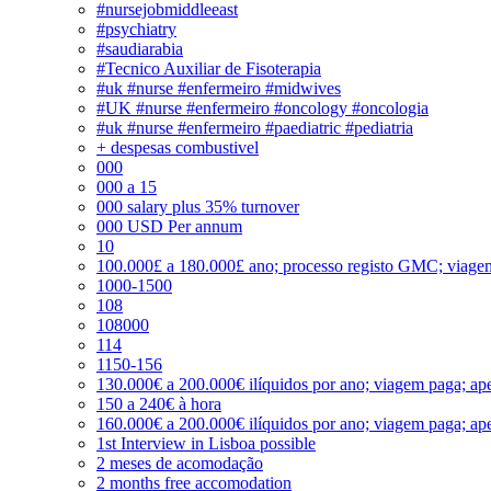
#nursejobmiddleeast
#psychiatry
#saudiarabia
#Tecnico Auxiliar de Fisoterapia
#uk #nurse #enfermeiro #midwives
#UK #nurse #enfermeiro #oncology #oncologia
#uk #nurse #enfermeiro #paediatric #pediatria
+ despesas combustivel
000
000 a 15
000 salary plus 35% turnover
000 USD Per annum
10
100.000£ a 180.000£ ano; processo registo GMC; viage
1000-1500
108
108000
114
1150-156
130.000€ a 200.000€ ilíquidos por ano; viagem paga; ape
150 a 240€ à hora
160.000€ a 200.000€ ilíquidos por ano; viagem paga; ape
1st Interview in Lisboa possible
2 meses de acomodação
2 months free accomodation