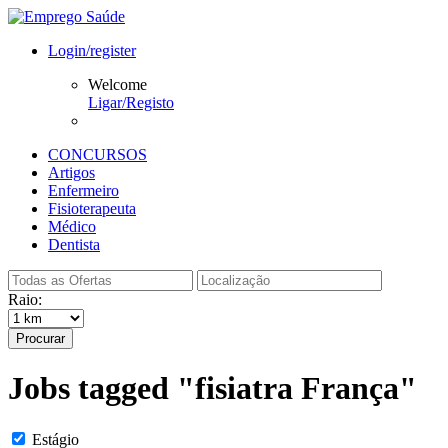
Login/register
Welcome
Ligar/Registo
CONCURSOS
Artigos
Enfermeiro
Fisioterapeuta
Médico
Dentista
Raio:
Procurar
Jobs tagged "fisiatra França"
Estágio