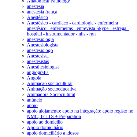
Anatomical Pathology
anestesia
anestesia frança
Anestésico
Anestésico - cardiaco - cardiologia - enfermeira
anestésico - enfermeiras - entrevista Skype - esfrega -
hospital - instrumentador - nhs - rgn
anestesiologia
Anestesiologista
anestesiologo
Anestesista
anestesistas
Anesthesiologist
angiografia
Angola
Animação sociocultural
Animação socioeducativa
Animadora Sociocultural
anúncio
apoio
apoio alojamento; apoio na integração; apoio registo no
NMC; IELTS + Preparation
apoio ao domicilio
Apoio domiciliário
apoio domiciliário a idosos