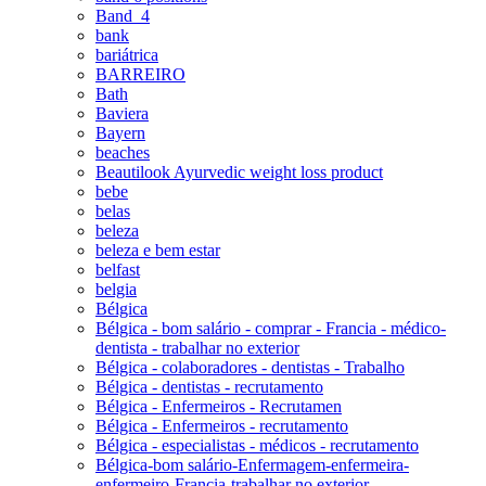
Band_4
bank
bariátrica
BARREIRO
Bath
Baviera
Bayern
beaches
Beautilook Ayurvedic weight loss product
bebe
belas
beleza
beleza e bem estar
belfast
belgia
Bélgica
Bélgica - bom salário - comprar - Francia - médico-
dentista - trabalhar no exterior
Bélgica - colaboradores - dentistas - Trabalho
Bélgica - dentistas - recrutamento
Bélgica - Enfermeiros - Recrutamen
Bélgica - Enfermeiros - recrutamento
Bélgica - especialistas - médicos - recrutamento
Bélgica-bom salário-Enfermagem-enfermeira-
enfermeiro-Francia-trabalhar no exterior