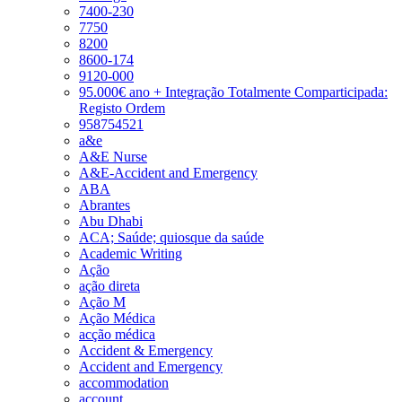
7400-230
7750
8200
8600-174
9120-000
95.000€ ano + Integração Totalmente Comparticipada:
Registo Ordem
958754521
a&e
A&E Nurse
A&E-Accident and Emergency
ABA
Abrantes
Abu Dhabi
ACA; Saúde; quiosque da saúde
Academic Writing
Ação
ação direta
Ação M
Ação Médica
acção médica
Accident & Emergency
Accident and Emergency
accommodation
account