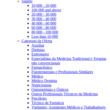
Salário
10,000 - 20,000
100,000 and above
20,000 - 30,000
30,000 - 40,000
40,000 - 60,000
60,000 - 80,000
80,000 - 100,000
Less than 10,000
Categoria da Oferta
Auxiliar
Dietistas
Enfermeiro
Especialistas da Medicina Tradicional e Terapias
não convencionais
Farmacêutico
Fisioterapeutas e Profissionais Similares
Médico
Médico Dentista
Nutricionista
Optometristas e Ópticos
Outros Profissionais Técnicos da Medicina
Psicólogo
Técnico de Farmácia
Vigilantes, Assistentes Médicos e Trabalhadores