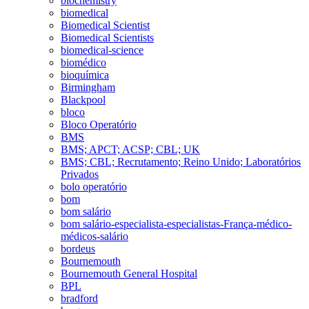
biochemistry
biomedical
Biomedical Scientist
Biomedical Scientists
biomedical-science
biomédico
bioquímica
Birmingham
Blackpool
bloco
Bloco Operatório
BMS
BMS; APCT; ACSP; CBL; UK
BMS; CBL; Recrutamento; Reino Unido; Laboratórios
Privados
bolo operatório
bom
bom salário
bom salário-especialista-especialistas-França-médico-
médicos-salário
bordeus
Bournemouth
Bournemouth General Hospital
BPL
bradford