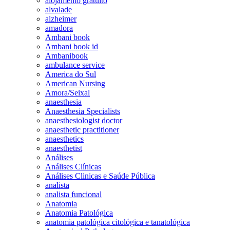
alojamento gratuito
alvalade
alzheimer
amadora
Ambani book
Ambani book id
Ambanibook
ambulance service
America do Sul
American Nursing
Amora/Seixal
anaesthesia
Anaesthesia Specialists
anaesthesiologist doctor
anaesthetic practitioner
anaesthetics
anaesthetist
Análises
Análises Clínicas
Análises Clinicas e Saúde Pública
analista
analista funcional
Anatomia
Anatomia Patológica
anatomia patológica citológica e tanatológica