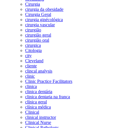
Cirurgia
cirurgia da obesidade
Cirurgia Geral
cirurgia ginécológica
cirurgia vascular
cirurgião
cirurgião geral
cirurgião oral
cirurgica
Citologia
city
Cleveland
cliente
clincal analysis
clinic
Clinic Practice Facilitators
clinica
clinica dentária
clinica dentaria na frança
clínica geral
clínica médica
Clinical
clinical instructor
Clinical Nurse
Clinical Pathology