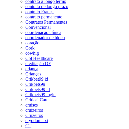
contrato a longo termo
contrato de longo prazo
contrato França
contrato permanente
Contratos Permanentes
Convencional
coordenação clínica
coordenador de bloco
coração
Cork
cowhig
Cpl Healthcare
creditação OE
criança
Crianças
Crikbet99 id
Crikbets99
Crikbets99 id
Crikbets99 login
Critical Care
cruises
cruizeiros
Cruzeiros
cryodon taxi
CT