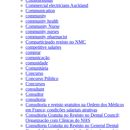
Comissionistas
Commercial electricians Auckland
Communication
community
community health
Community Nurse
community nurses
community pharmacist
Comparticipado registo no NMC
competitive salaries
comprar
comunicação
comunidade
Comunitária
Concurso
Concurso Público
Concursos
consultant
Consultor
consultoria
Consultoria e registo gratuitos na Ordem dos Médicos
em França; condições salariais atrativas
Consultoria Gratuita no Registo no Dental Council;
Organização com Clínicas do NHS
Consultoria Gratuita no Registo no General Dental