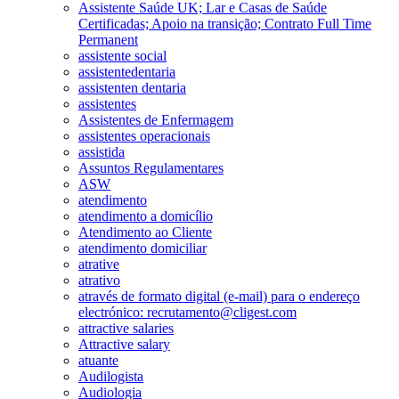
Assistente Saúde UK; Lar e Casas de Saúde
Certificadas; Apoio na transição; Contrato Full Time
Permanent
assistente social
assistentedentaria
assistenten dentaria
assistentes
Assistentes de Enfermagem
assistentes operacionais
assistida
Assuntos Regulamentares
ASW
atendimento
atendimento a domicílio
Atendimento ao Cliente
atendimento domiciliar
atrative
atrativo
através de formato digital (e-mail) para o endereço
electrónico: recrutamento@cligest.com
attractive salaries
Attractive salary
atuante
Audilogista
Audiologia