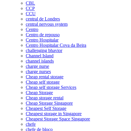
CBL
CCP
CCU
central de Londres
central nervous system
Centro
Centro de repouso
Centro Hospitalar
Centro Hospitalar Cova da Beira
challenging bhavior
Channel Island
channel islands
charge nurse
charge nurses
Cheap rental storage
Cheap self storage
Cheap self storage Services
Cheap Storage
Cheap storage rental
Cheap Storage Singapore
Cheapest Self Storage
Cheapest storage in Singapore
Cheapest Storage Space Singapore
chefe
chefe de bloco