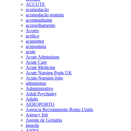
ACCUTE
acomodação
acomodação gratuita
acompanhante
aconselhamento
Açores
acrilico
acupuntor
acupuntura
acute
Acute Admissions
Acute Care
Acute Medicine
Acute Nursing Posts UK
Acute-Nursing-Jobs
administrar
Administrativo
Adult Psychiatry
Adults
AEROPORTO
Agencia Recrutamento Reino Unido
Agency Job
Agente de Geriatria
águeda
AHP'S