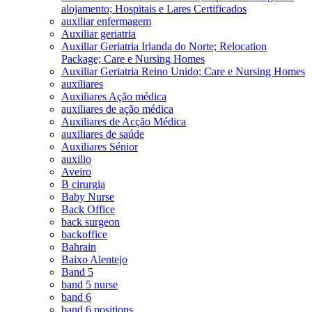
alojamento; Hospitais e Lares Certificados
auxiliar enfermagem
Auxiliar geriatria
Auxiliar Geriatria Irlanda do Norte; Relocation
Package; Care e Nursing Homes
Auxiliar Geriatria Reino Unido; Care e Nursing Homes
auxiliares
Auxiliares Ação médica
auxiliares de ação médica
Auxiliares de Acção Médica
auxiliares de saúde
Auxiliares Sénior
auxilio
Aveiro
B cirurgia
Baby Nurse
Back Office
back surgeon
backoffice
Bahrain
Baixo Alentejo
Band 5
band 5 nurse
band 6
band 6 positions