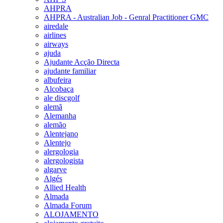
AHPRA
AHPRA - Australian Job - Genral Practitioner GMC
airedale
airlines
airways
ajuda
Ajudante Acção Directa
ajudante familiar
albufeira
Alcobaça
ale discgolf
alemã
Alemanha
alemão
Alentejano
Alentejo
alergologia
alergologista
algarve
Algés
Allied Health
Almada
Almada Forum
ALOJAMENTO