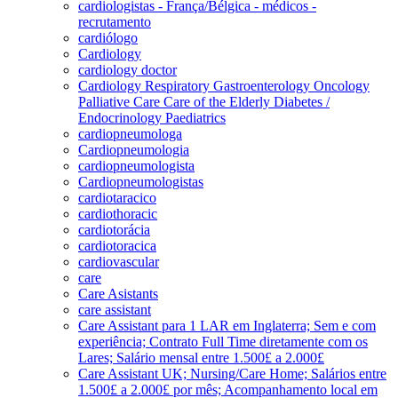
cardiologistas - França/Bélgica - médicos -
recrutamento
cardiólogo
Cardiology
cardiology doctor
Cardiology Respiratory Gastroenterology Oncology
Palliative Care Care of the Elderly Diabetes /
Endocrinology Paediatrics
cardiopneumologa
Cardiopneumologia
cardiopneumologista
Cardiopneumologistas
cardiotaracico
cardiothoracic
cardiotorácia
cardiotoracica
cardiovascular
care
Care Asistants
care assistant
Care Assistant para 1 LAR em Inglaterra; Sem e com
experiência; Contrato Full Time diretamente com os
Lares; Salário mensal entre 1.500£ a 2.000£
Care Assistant UK; Nursing/Care Home; Salários entre
1.500£ a 2.000£ por mês; Acompanhamento local em