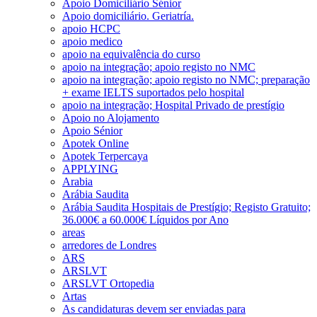
Apoio Domiciliário Sénior
Apoio domiciliário. Geriatría.
apoio HCPC
apoio medico
apoio na equivalência do curso
apoio na integração; apoio registo no NMC
apoio na integração; apoio registo no NMC; preparação
+ exame IELTS suportados pelo hospital
apoio na integração; Hospital Privado de prestígio
Apoio no Alojamento
Apoio Sénior
Apotek Online
Apotek Terpercaya
APPLYING
Arabia
Arábia Saudita
Arábia Saudita Hospitais de Prestígio; Registo Gratuito;
36.000€ a 60.000€ Líquidos por Ano
areas
arredores de Londres
ARS
ARSLVT
ARSLVT Ortopedia
Artas
As candidaturas devem ser enviadas para