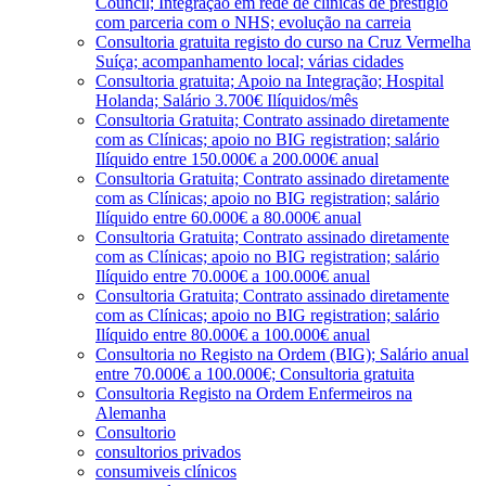
Council; Integração em rede de clínicas de prestígio
com parceria com o NHS; evolução na carreia
Consultoria gratuita registo do curso na Cruz Vermelha
Suíça; acompanhamento local; várias cidades
Consultoria gratuita; Apoio na Integração; Hospital
Holanda; Salário 3.700€ Ilíquidos/mês
Consultoria Gratuita; Contrato assinado diretamente
com as Clínicas; apoio no BIG registration; salário
Ilíquido entre 150.000€ a 200.000€ anual
Consultoria Gratuita; Contrato assinado diretamente
com as Clínicas; apoio no BIG registration; salário
Ilíquido entre 60.000€ a 80.000€ anual
Consultoria Gratuita; Contrato assinado diretamente
com as Clínicas; apoio no BIG registration; salário
Ilíquido entre 70.000€ a 100.000€ anual
Consultoria Gratuita; Contrato assinado diretamente
com as Clínicas; apoio no BIG registration; salário
Ilíquido entre 80.000€ a 100.000€ anual
Consultoria no Registo na Ordem (BIG); Salário anual
entre 70.000€ a 100.000€; Consultoria gratuita
Consultoria Registo na Ordem Enfermeiros na
Alemanha
Consultorio
consultorios privados
consumiveis clínicos