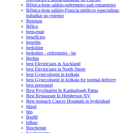
Bélgica-bom salário-enfermeiro-país estrangeiro
Bélgica-bom salário-Francia-médicos especialista-
trabalhar no exterior
Belgium
Bélica
bem-estar
benefícios
benefits
berkshire
berkshire - enfermeiro - lar
Berlim
best Electricians in Auckland
best Electricians in North Shore
best Gynecologist in kolkata
best Gynecologist in kolkata for normal delivery
best personnel
Best Psychiatrist In Kankarbagh Patna
Best Restaurant In Henderson NV
Best stomach Cancer Hospitals in hyderabad
bhpal
bhs
Big88
bilbao
Biochemie