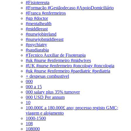
#Fisiotereuta
#Formação #Gestãodecaso #ApoioDomiciliário
#França #enfermeiros
#gp #doctor
#mentalhealth
#middleeast
#nursejobireland
#nursejobmiddleeast
#psychiatry
#saudiarabia
#Tecnico Auxiliar de Fisoterapia
#uk #nurse #enfermeiro #midwives
#UK #nurse #enfermeiro #oncology #oncologia
#uk #nurse #enfermeiro #paediatric #pediatria
+ despesas combustivel
000
000 a 15
000 salary plus 35% turnover
000 USD Per annum
10
100.000£ a 180.000£ ano; processo registo GMC;
viagem e alojamento
1000-1500
108
108000