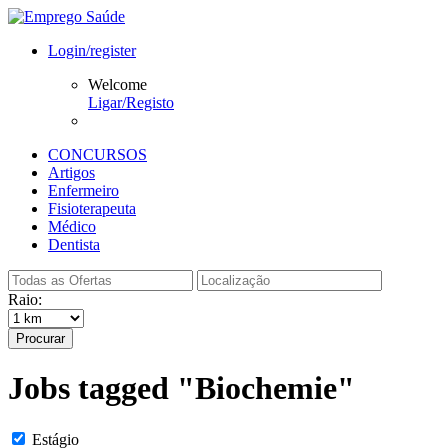
Login/register
Welcome
Ligar/Registo
CONCURSOS
Artigos
Enfermeiro
Fisioterapeuta
Médico
Dentista
Raio:
Procurar
Jobs tagged "Biochemie"
Estágio