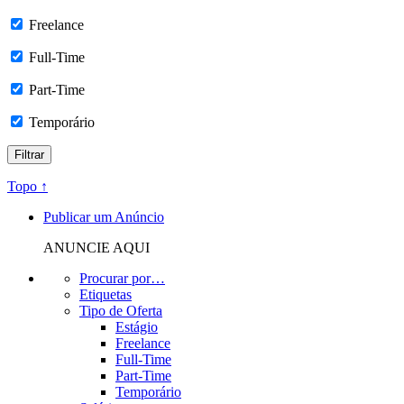
Freelance
Full-Time
Part-Time
Temporário
Topo ↑
Publicar um Anúncio
ANUNCIE AQUI
Procurar por…
Etiquetas
Tipo de Oferta
Estágio
Freelance
Full-Time
Part-Time
Temporário