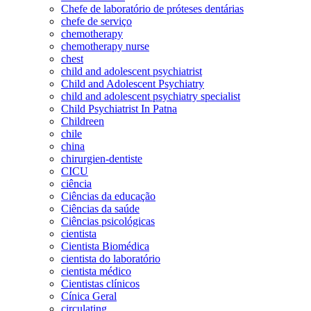
Chefe de laboratório de próteses dentárias
chefe de serviço
chemotherapy
chemotherapy nurse
chest
child and adolescent psychiatrist
Child and Adolescent Psychiatry
child and adolescent psychiatry specialist
Child Psychiatrist In Patna
Childreen
chile
china
chirurgien-dentiste
CICU
ciência
Ciências da educação
Ciências da saúde
Ciências psicológicas
cientista
Cientista Biomédica
cientista do laboratório
cientista médico
Cientistas clínicos
Cínica Geral
circulating