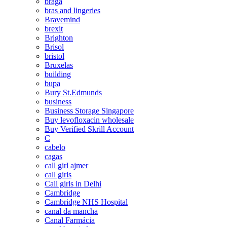
braga
bras and lingeries
Bravemind
brexit
Brighton
Brisol
bristol
Bruxelas
building
bupa
Bury St.Edmunds
business
Business Storage Singapore
Buy levofloxacin wholesale
Buy Verified Skrill Account
C
cabelo
cagas
call girl ajmer
call girls
Call girls in Delhi
Cambridge
Cambridge NHS Hospital
canal da mancha
Canal Farmácia