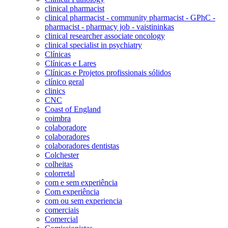
clinical pharmacist
clinical pharmacist - community pharmacist - GPhC -
pharmacist - pharmacy job - vaistininkas
clinical researcher associate oncology
clinical specialist in psychiatry
Clínicas
Clínicas e Lares
Clínicas e Projetos profissionais sólidos
clínico geral
clinics
CNC
Coast of England
coimbra
colaboradore
colaboradores
colaboradores dentistas
Colchester
colheitas
colorretal
com e sem experiência
Com experiência
com ou sem experiencia
comerciais
Comercial