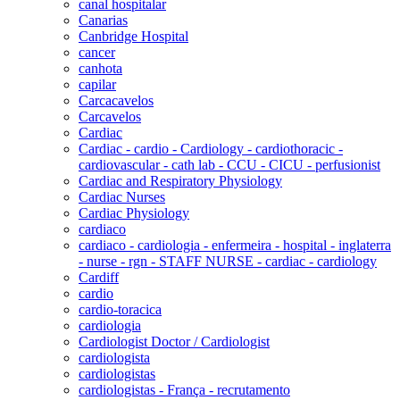
canal hospitalar
Canarias
Canbridge Hospital
cancer
canhota
capilar
Carcacavelos
Carcavelos
Cardiac
Cardiac - cardio - Cardiology - cardiothoracic -
cardiovascular - cath lab - CCU - CICU - perfusionist
Cardiac and Respiratory Physiology
Cardiac Nurses
Cardiac Physiology
cardiaco
cardiaco - cardiologia - enfermeira - hospital - inglaterra
- nurse - rgn - STAFF NURSE - cardiac - cardiology
Cardiff
cardio
cardio-toracica
cardiologia
Cardiologist Doctor / Cardiologist
cardiologista
cardiologistas
cardiologistas - França - recrutamento