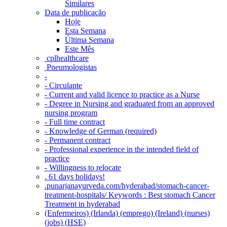
Similares
Data de publicação
Hoje
Esta Semana
Última Semana
Este Mês
‎ cplhealthcare‬
Pneumologistas
-
- Circulante
- Current and valid licence to practice as a Nurse
- Degree in Nursing and graduated from an approved
nursing program
- Full time contract
- Knowledge of German (required)
- Permanent contract
- Professional experience in the intended field of
practice
- Willingness to relocate
. 61 days holidays!
.punarjanayurveda.com/hyderabad/stomach-cancer-
treatment-hospitals/ Keywords : Best stomach Cancer
Treatment in hyderabad
(Enfermeiros) (Irlanda) (emprego) (Ireland) (nurses)
(jobs) (HSE)