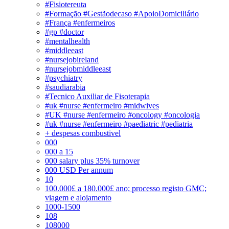
#Fisiotereuta
#Formação #Gestãodecaso #ApoioDomiciliário
#França #enfermeiros
#gp #doctor
#mentalhealth
#middleeast
#nursejobireland
#nursejobmiddleeast
#psychiatry
#saudiarabia
#Tecnico Auxiliar de Fisoterapia
#uk #nurse #enfermeiro #midwives
#UK #nurse #enfermeiro #oncology #oncologia
#uk #nurse #enfermeiro #paediatric #pediatria
+ despesas combustivel
000
000 a 15
000 salary plus 35% turnover
000 USD Per annum
10
100.000£ a 180.000£ ano; processo registo GMC;
viagem e alojamento
1000-1500
108
108000