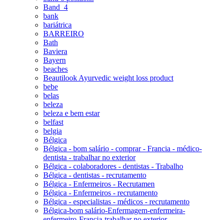
Band_4
bank
bariátrica
BARREIRO
Bath
Baviera
Bayern
beaches
Beautilook Ayurvedic weight loss product
bebe
belas
beleza
beleza e bem estar
belfast
belgia
Bélgica
Bélgica - bom salário - comprar - Francia - médico-
dentista - trabalhar no exterior
Bélgica - colaboradores - dentistas - Trabalho
Bélgica - dentistas - recrutamento
Bélgica - Enfermeiros - Recrutamen
Bélgica - Enfermeiros - recrutamento
Bélgica - especialistas - médicos - recrutamento
Bélgica-bom salário-Enfermagem-enfermeira-
enfermeiro-Francia-trabalhar no exterior