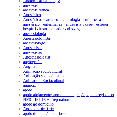
Anatomical Pathology
anestesia
anestesia frança
Anestésico
Anestésico - cardiaco - cardiologia - enfermeira
anestésico - enfermeiras - entrevista Skype - esfrega -
hospital - instrumentador - nhs - rgn
anestesiologia
Anestesiologista
anestesiologo
Anestesista
anestesistas
Anesthesiologist
angiografia
Angola
Animação sociocultural
Animação socioeducativa
Animadora Sociocultural
anúncio
apoio
apoio alojamento; apoio na integração; apoio registo no
NMC; IELTS + Preparation
apoio ao domicilio
Apoio domiciliário
apoio domiciliário a idosos