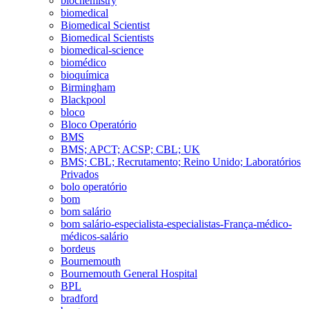
biochemistry
biomedical
Biomedical Scientist
Biomedical Scientists
biomedical-science
biomédico
bioquímica
Birmingham
Blackpool
bloco
Bloco Operatório
BMS
BMS; APCT; ACSP; CBL; UK
BMS; CBL; Recrutamento; Reino Unido; Laboratórios
Privados
bolo operatório
bom
bom salário
bom salário-especialista-especialistas-França-médico-
médicos-salário
bordeus
Bournemouth
Bournemouth General Hospital
BPL
bradford