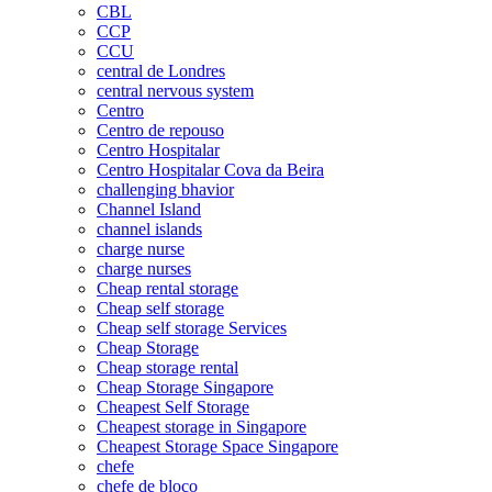
CBL
CCP
CCU
central de Londres
central nervous system
Centro
Centro de repouso
Centro Hospitalar
Centro Hospitalar Cova da Beira
challenging bhavior
Channel Island
channel islands
charge nurse
charge nurses
Cheap rental storage
Cheap self storage
Cheap self storage Services
Cheap Storage
Cheap storage rental
Cheap Storage Singapore
Cheapest Self Storage
Cheapest storage in Singapore
Cheapest Storage Space Singapore
chefe
chefe de bloco