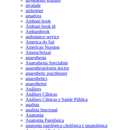
alojamento gratuito
alvalade
alzheimer
amadora
Ambani book
Ambani book id
Ambanibook
ambulance service
America do Sul
American Nursing
Amora/Seixal
anaesthesia
Anaesthesia Specialists
anaesthesiologist doctor
anaesthetic practitioner
anaesthetics
anaesthetist
Análises
Análises Clínicas
Análises Clinicas e Saúde Pública
analista
analista funcional
Anatomia
Anatomia Patológica
anatomia patológica citológica e tanatológica