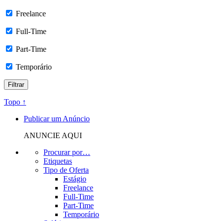
Freelance
Full-Time
Part-Time
Temporário
Topo ↑
Publicar um Anúncio
ANUNCIE AQUI
Procurar por…
Etiquetas
Tipo de Oferta
Estágio
Freelance
Full-Time
Part-Time
Temporário