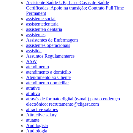
Assistente Saúde UK; Lar e Casas de Saúde
Certificadas; Apoio na transição; Contrato Full Time
Permanent
assistente social
assistentedentaria
assistenten dentaria
assistentes
Assistentes de Enfermagem
assistentes operacionais
assistida
Assuntos Regulamentares
ASW
atendimento
atendimento a domicílio
Atendimento ao Cliente
atendimento domiciliar
atrative
atrativo
através de formato digital (e-mail) para o endereço
electrónico: recrutamento@cligest.com
attractive salaries
Attractive salary
atuante
Audilogista
Audiologia