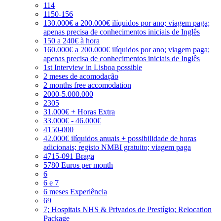
114
1150-156
130.000€ a 200.000€ ilíquidos por ano; viagem paga;
apenas precisa de conhecimentos iniciais de Inglês
150 a 240€ à hora
160.000€ a 200.000€ ilíquidos por ano; viagem paga;
apenas precisa de conhecimentos iniciais de Inglês
1st Interview in Lisboa possible
2 meses de acomodação
2 months free accomodation
2000-5.000.000
2305
31.000€ + Horas Extra
33.000€ - 46.000€
4150-000
42.000€ ilíquidos anuais + possibilidade de horas
adicionais; registo NMBI gratuito; viagem paga
4715-091 Braga
5780 Euros per month
6
6 e 7
6 meses Experiência
69
7; Hospitais NHS & Privados de Prestígio; Relocation
Package