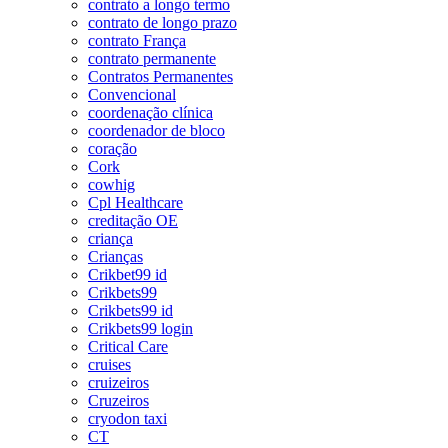
contrato a longo termo
contrato de longo prazo
contrato França
contrato permanente
Contratos Permanentes
Convencional
coordenação clínica
coordenador de bloco
coração
Cork
cowhig
Cpl Healthcare
creditação OE
criança
Crianças
Crikbet99 id
Crikbets99
Crikbets99 id
Crikbets99 login
Critical Care
cruises
cruizeiros
Cruzeiros
cryodon taxi
CT