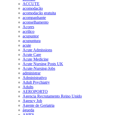
ACCUTE
acomodação
acomodação gratuita
acompanhante
aconselhamento
Açores
acrilico
acupuntor
acupuntura
acute
Acute Admissions
Acute Care
Acute Medicine
Acute Nursing Posts UK
Acute-Nursing-Jobs
administrar
Administrativo
Adult Psychiatry
Adults
AEROPORTO
Agencia Recrutamento Reino Unido
Agency Job
Agente de Geriatria
águeda
AHP'S