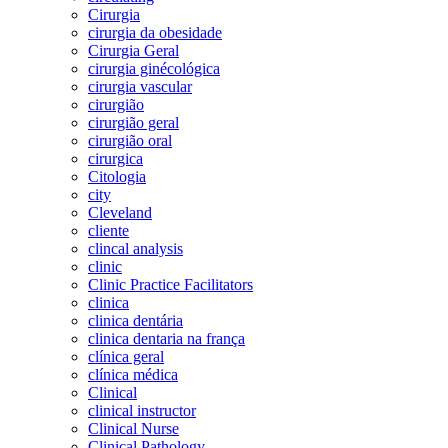
Cirurgia
cirurgia da obesidade
Cirurgia Geral
cirurgia ginécológica
cirurgia vascular
cirurgião
cirurgião geral
cirurgião oral
cirurgica
Citologia
city
Cleveland
cliente
clincal analysis
clinic
Clinic Practice Facilitators
clinica
clinica dentária
clinica dentaria na frança
clínica geral
clínica médica
Clinical
clinical instructor
Clinical Nurse
Clinical Pathology