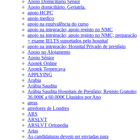
Apoio Domiciliário Sénior
Apoio domiciliário. Geriatría.
apoio HCPC
apoio medico
apoio na equivalência do curso
apoio na integração; apoio registo no NMC
apoio na integração; apoio registo no NMC; preparação
+ exame IELTS suportados pelo hospital
apoio na integração; Hospital Privado de prestígio
Apoio no Alojamento
Apoio Sénior
Apotek Online
Apotek Terpercaya
APPLYING
Arabia
Arábia Saudita
Arábia Saudita Hospitais de Prestígio; Registo Gratuito;
36.000€ a 60.000€ Líquidos por Ano
areas
arredores de Londres
ARS
ARSLVT
ARSLVT Ortopedia
Artas
As candidaturas devem ser enviadas para