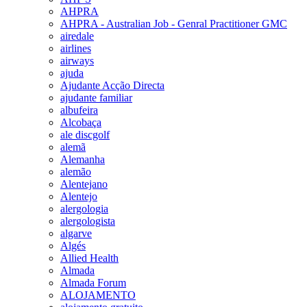
AHPRA
AHPRA - Australian Job - Genral Practitioner GMC
airedale
airlines
airways
ajuda
Ajudante Acção Directa
ajudante familiar
albufeira
Alcobaça
ale discgolf
alemã
Alemanha
alemão
Alentejano
Alentejo
alergologia
alergologista
algarve
Algés
Allied Health
Almada
Almada Forum
ALOJAMENTO