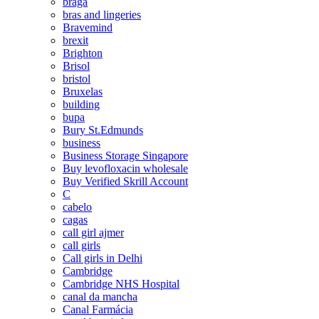
braga
bras and lingeries
Bravemind
brexit
Brighton
Brisol
bristol
Bruxelas
building
bupa
Bury St.Edmunds
business
Business Storage Singapore
Buy levofloxacin wholesale
Buy Verified Skrill Account
C
cabelo
cagas
call girl ajmer
call girls
Call girls in Delhi
Cambridge
Cambridge NHS Hospital
canal da mancha
Canal Farmácia