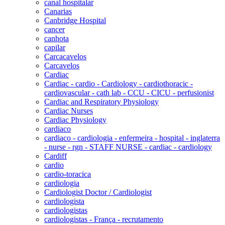
canal hospitalar
Canarias
Canbridge Hospital
cancer
canhota
capilar
Carcacavelos
Carcavelos
Cardiac
Cardiac - cardio - Cardiology - cardiothoracic -
cardiovascular - cath lab - CCU - CICU - perfusionist
Cardiac and Respiratory Physiology
Cardiac Nurses
Cardiac Physiology
cardiaco
cardiaco - cardiologia - enfermeira - hospital - inglaterra
- nurse - rgn - STAFF NURSE - cardiac - cardiology
Cardiff
cardio
cardio-toracica
cardiologia
Cardiologist Doctor / Cardiologist
cardiologista
cardiologistas
cardiologistas - França - recrutamento