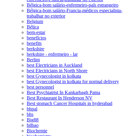
Bélgica-bom salário-enfermeiro-país estrangeiro
Bélgica-bom salário-Francia-médicos especialista-
trabalhar no exterior
Belgium
Bélica
bem-estar
benefícios
benefits
berkshire
berkshire - enfermeiro - lar
Berlim
best Electricians in Auckland
best Electricians in North Shore
best Gynecologist in kolkata
best Gynecologist in kolkata for normal delivery
best personnel
Best Psychiatrist In Kankarbagh Patna
Best Restaurant In Henderson NV
Best stomach Cancer Hospitals in hyderabad
bhpal
bhs
Big88
bilbao
Biochemie