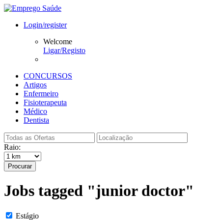
Login/register
Welcome
Ligar/Registo
CONCURSOS
Artigos
Enfermeiro
Fisioterapeuta
Médico
Dentista
Raio:
Procurar
Jobs tagged "junior doctor"
Estágio