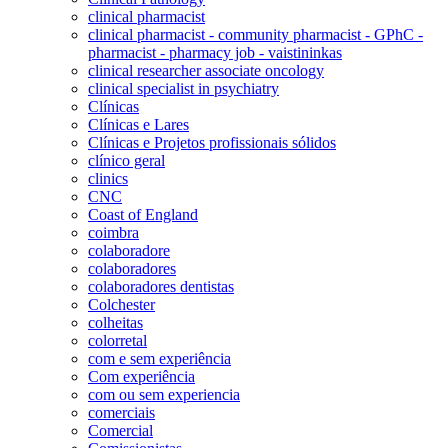
clinical pharmacist
clinical pharmacist - community pharmacist - GPhC -
pharmacist - pharmacy job - vaistininkas
clinical researcher associate oncology
clinical specialist in psychiatry
Clínicas
Clínicas e Lares
Clínicas e Projetos profissionais sólidos
clínico geral
clinics
CNC
Coast of England
coimbra
colaboradore
colaboradores
colaboradores dentistas
Colchester
colheitas
colorretal
com e sem experiência
Com experiência
com ou sem experiencia
comerciais
Comercial