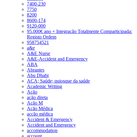
7400-230
7750
8200
8600-174
9120-000
95.000€ ano + Integração Totalmente Comparticipada:
Registo Ordem
958754521
a&e
A&E Nurse
A&E-Accident and Emergency
ABA
Abrantes
Abu Dhabi
ACA; Saúde; quiosque da saúde
Academic Writing
Ação
ação direta
Ação M
Ação Médica
acção médica
Accident & Emergency
Accident and Emergency
accommodation
account