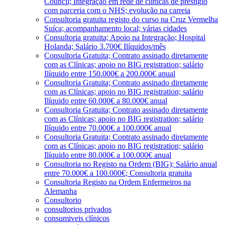
Council; Integração em rede de clínicas de prestígio
com parceria com o NHS; evolução na carreia
Consultoria gratuita registo do curso na Cruz Vermelha
Suíça; acompanhamento local; várias cidades
Consultoria gratuita; Apoio na Integração; Hospital
Holanda; Salário 3.700€ Ilíquidos/mês
Consultoria Gratuita; Contrato assinado diretamente
com as Clínicas; apoio no BIG registration; salário
Ilíquido entre 150.000€ a 200.000€ anual
Consultoria Gratuita; Contrato assinado diretamente
com as Clínicas; apoio no BIG registration; salário
Ilíquido entre 60.000€ a 80.000€ anual
Consultoria Gratuita; Contrato assinado diretamente
com as Clínicas; apoio no BIG registration; salário
Ilíquido entre 70.000€ a 100.000€ anual
Consultoria Gratuita; Contrato assinado diretamente
com as Clínicas; apoio no BIG registration; salário
Ilíquido entre 80.000€ a 100.000€ anual
Consultoria no Registo na Ordem (BIG); Salário anual
entre 70.000€ a 100.000€; Consultoria gratuita
Consultoria Registo na Ordem Enfermeiros na
Alemanha
Consultorio
consultorios privados
consumiveis clínicos