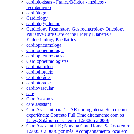
cardiologistas - França/Bélgica - médicos -
recrutamento
cardiólogo
Cardiology
cardiology doctor
Cardiology Respiratory Gastroenterology Oncology
Palliative Care Care of the Elderly Diabetes /
Endocrinology Paediatrics
cardiopneumologa
Cardiopneumologia
cardiopneumologista
Cardiopneumologistas
cardiotaracico
cardiothoracic
cardiotorácia
cardiotoracica
cardiovascular
care
Care Asistants
care assistant
Care Assistant para 1 LAR em Inglaterra; Sem e com
experiência; Contrato Full Time diretamente com os
Lares; Salário mensal entre 1.500£ a 2.000£
Care Assistant UK; Nursing/Care Home; Salários entre
1.500£ a 2.000£ por mês; Acompanhamento local em