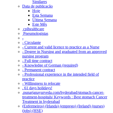
Similares
Data de publicação
Hoje
Esta Semana
Última Semana
Este Mês
‎ cplhealthcare‬
Pneumologistas
-
- Circulante
- Current and valid licence to practice as a Nurse
- Degree in Nursing and graduated from an approved
nursing program
- Full time contract
- Knowledge of German (required)
- Permanent contract
- Professional experience in the intended field of
practice
- Willingness to relocate
. 61 days holidays!
.punarjanayurveda.com/hyderabad/stomach-cancer-
treatment-hospitals/ Keywords : Best stomach Cancer
Treatment in hyderabad
(Enfermeiros) (Irlanda) (emprego) (Ireland) (nurses)
(jobs) (HSE)