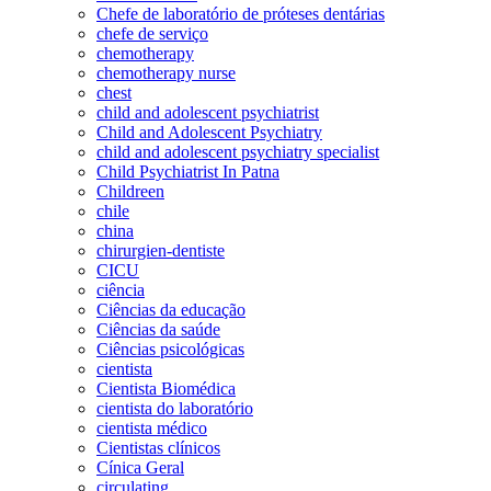
Chefe de laboratório de próteses dentárias
chefe de serviço
chemotherapy
chemotherapy nurse
chest
child and adolescent psychiatrist
Child and Adolescent Psychiatry
child and adolescent psychiatry specialist
Child Psychiatrist In Patna
Childreen
chile
china
chirurgien-dentiste
CICU
ciência
Ciências da educação
Ciências da saúde
Ciências psicológicas
cientista
Cientista Biomédica
cientista do laboratório
cientista médico
Cientistas clínicos
Cínica Geral
circulating