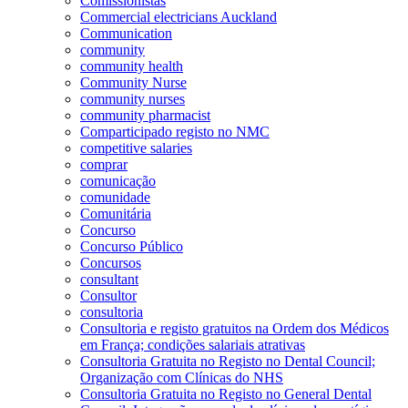
Comissionistas
Commercial electricians Auckland
Communication
community
community health
Community Nurse
community nurses
community pharmacist
Comparticipado registo no NMC
competitive salaries
comprar
comunicação
comunidade
Comunitária
Concurso
Concurso Público
Concursos
consultant
Consultor
consultoria
Consultoria e registo gratuitos na Ordem dos Médicos
em França; condições salariais atrativas
Consultoria Gratuita no Registo no Dental Council;
Organização com Clínicas do NHS
Consultoria Gratuita no Registo no General Dental