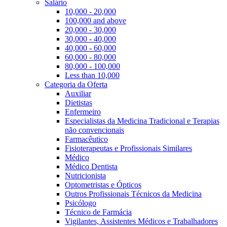
Salário
10,000 - 20,000
100,000 and above
20,000 - 30,000
30,000 - 40,000
40,000 - 60,000
60,000 - 80,000
80,000 - 100,000
Less than 10,000
Categoria da Oferta
Auxiliar
Dietistas
Enfermeiro
Especialistas da Medicina Tradicional e Terapias
não convencionais
Farmacêutico
Fisioterapeutas e Profissionais Similares
Médico
Médico Dentista
Nutricionista
Optometristas e Ópticos
Outros Profissionais Técnicos da Medicina
Psicólogo
Técnico de Farmácia
Vigilantes, Assistentes Médicos e Trabalhadores