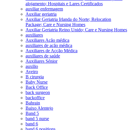
alojamento; Hospitais e Lares Certificados
auxiliar enfermagem
Auxiliar geriatria
Auxiliar Geriatria Irlanda do Norte; Relocation
Package; Care e Nursing Homes
Auxiliar Geriatria Reino Unido; Care e Nursing Homes
auxiliares
Auxiliares Ação médica
auxiliares de ação médica
Auxiliares de Acção Médica
auxiliares de saúde
Auxiliares Sénior
auxilio
Aveiro
B cirurgia
Baby Nurse
Back Office
back surgeon
backoffice
Bahrain
Baixo Alentejo
Band 5
band 5 nurse
band 6
band 6 positions