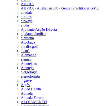
AHPRA
AHPRA - Australian Job - Genral Practitioner GMC
airedale
airlines
airways
ajuda
Ajudante Acção Directa
ajudante familiar
albufeira
Alcobaça
ale discgolf
alemã
Alemanha
alemão
Alentejano
Alentejo
alergologia
alergologista
algarve
Algés
Allied Health
Almada
Almada Forum
ALOJAMENTO