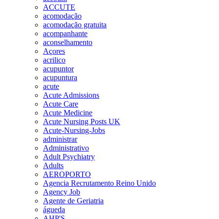
ACCUTE
acomodação
acomodação gratuita
acompanhante
aconselhamento
Açores
acrilico
acupuntor
acupuntura
acute
Acute Admissions
Acute Care
Acute Medicine
Acute Nursing Posts UK
Acute-Nursing-Jobs
administrar
Administrativo
Adult Psychiatry
Adults
AEROPORTO
Agencia Recrutamento Reino Unido
Agency Job
Agente de Geriatria
águeda
AHP'S