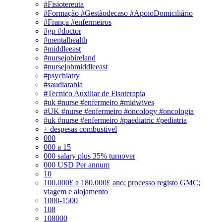
#Fisiotereuta
#Formação #Gestãodecaso #ApoioDomiciliário
#França #enfermeiros
#gp #doctor
#mentalhealth
#middleeast
#nursejobireland
#nursejobmiddleeast
#psychiatry
#saudiarabia
#Tecnico Auxiliar de Fisoterapia
#uk #nurse #enfermeiro #midwives
#UK #nurse #enfermeiro #oncology #oncologia
#uk #nurse #enfermeiro #paediatric #pediatria
+ despesas combustivel
000
000 a 15
000 salary plus 35% turnover
000 USD Per annum
10
100.000£ a 180.000£ ano; processo registo GMC;
viagem e alojamento
1000-1500
108
108000