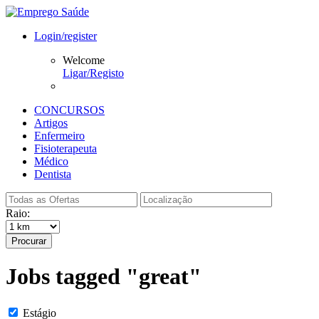
Login/register
Welcome
Ligar/Registo
CONCURSOS
Artigos
Enfermeiro
Fisioterapeuta
Médico
Dentista
Raio:
Procurar
Jobs tagged "great"
Estágio