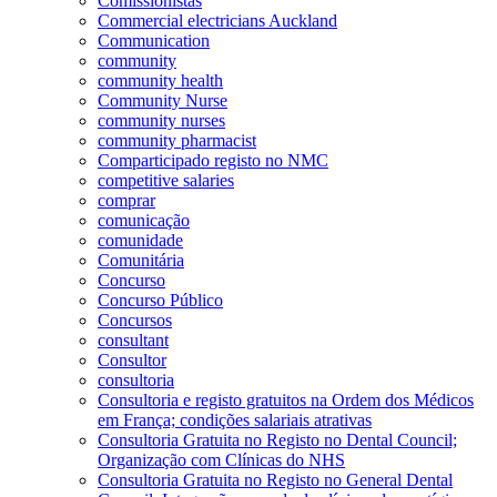
Comissionistas
Commercial electricians Auckland
Communication
community
community health
Community Nurse
community nurses
community pharmacist
Comparticipado registo no NMC
competitive salaries
comprar
comunicação
comunidade
Comunitária
Concurso
Concurso Público
Concursos
consultant
Consultor
consultoria
Consultoria e registo gratuitos na Ordem dos Médicos
em França; condições salariais atrativas
Consultoria Gratuita no Registo no Dental Council;
Organização com Clínicas do NHS
Consultoria Gratuita no Registo no General Dental