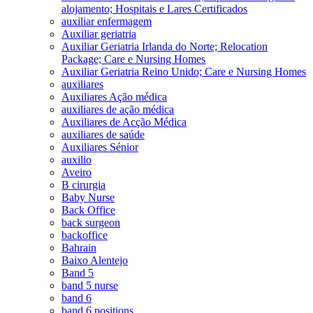
alojamento; Hospitais e Lares Certificados
auxiliar enfermagem
Auxiliar geriatria
Auxiliar Geriatria Irlanda do Norte; Relocation
Package; Care e Nursing Homes
Auxiliar Geriatria Reino Unido; Care e Nursing Homes
auxiliares
Auxiliares Ação médica
auxiliares de ação médica
Auxiliares de Acção Médica
auxiliares de saúde
Auxiliares Sénior
auxilio
Aveiro
B cirurgia
Baby Nurse
Back Office
back surgeon
backoffice
Bahrain
Baixo Alentejo
Band 5
band 5 nurse
band 6
band 6 positions