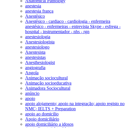
Anatomical Pathology
anestesia
anestesia frança
Anestésico
Anestésico - cardiaco - cardiologia - enfermeira
anestésico - enfermeiras - entrevista Skype - esfrega -
hospital - instrumentador - nhs - rgn
anestesiologia
Anestesiologista
anestesiologo
Anestesista
anestesistas
Anesthesiologist
angiografia
Angola
Animação sociocultural
Animação socioeducativa
Animadora Sociocultural
anúncio
apoio
apoio alojamento; apoio na integração; apoio registo no
NMC; IELTS + Preparation
apoio ao domicilio
Apoio domiciliário
apoio domiciliário a idosos