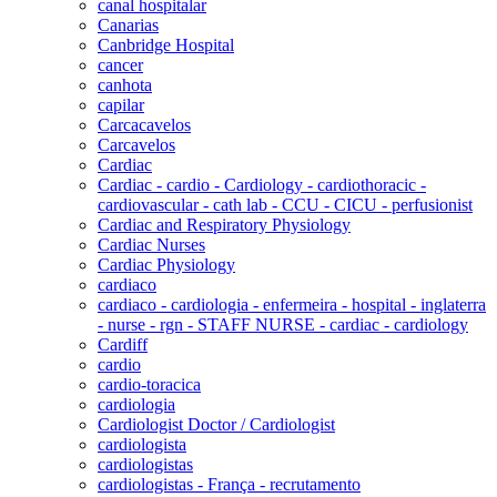
canal hospitalar
Canarias
Canbridge Hospital
cancer
canhota
capilar
Carcacavelos
Carcavelos
Cardiac
Cardiac - cardio - Cardiology - cardiothoracic -
cardiovascular - cath lab - CCU - CICU - perfusionist
Cardiac and Respiratory Physiology
Cardiac Nurses
Cardiac Physiology
cardiaco
cardiaco - cardiologia - enfermeira - hospital - inglaterra
- nurse - rgn - STAFF NURSE - cardiac - cardiology
Cardiff
cardio
cardio-toracica
cardiologia
Cardiologist Doctor / Cardiologist
cardiologista
cardiologistas
cardiologistas - França - recrutamento