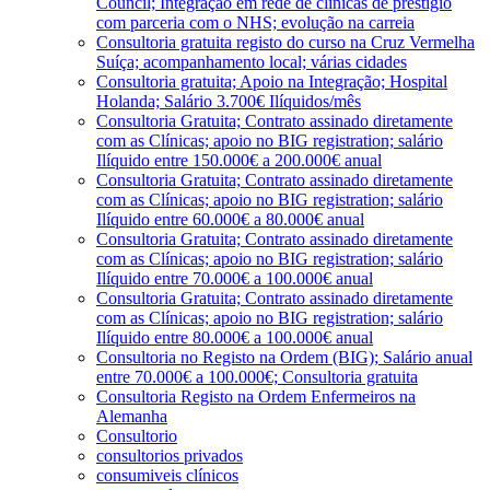
Council; Integração em rede de clínicas de prestígio
com parceria com o NHS; evolução na carreia
Consultoria gratuita registo do curso na Cruz Vermelha
Suíça; acompanhamento local; várias cidades
Consultoria gratuita; Apoio na Integração; Hospital
Holanda; Salário 3.700€ Ilíquidos/mês
Consultoria Gratuita; Contrato assinado diretamente
com as Clínicas; apoio no BIG registration; salário
Ilíquido entre 150.000€ a 200.000€ anual
Consultoria Gratuita; Contrato assinado diretamente
com as Clínicas; apoio no BIG registration; salário
Ilíquido entre 60.000€ a 80.000€ anual
Consultoria Gratuita; Contrato assinado diretamente
com as Clínicas; apoio no BIG registration; salário
Ilíquido entre 70.000€ a 100.000€ anual
Consultoria Gratuita; Contrato assinado diretamente
com as Clínicas; apoio no BIG registration; salário
Ilíquido entre 80.000€ a 100.000€ anual
Consultoria no Registo na Ordem (BIG); Salário anual
entre 70.000€ a 100.000€; Consultoria gratuita
Consultoria Registo na Ordem Enfermeiros na
Alemanha
Consultorio
consultorios privados
consumiveis clínicos