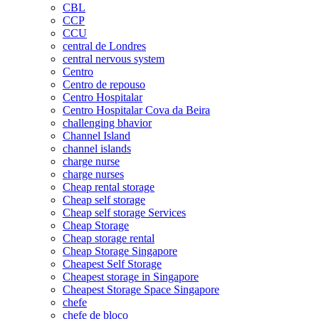
CBL
CCP
CCU
central de Londres
central nervous system
Centro
Centro de repouso
Centro Hospitalar
Centro Hospitalar Cova da Beira
challenging bhavior
Channel Island
channel islands
charge nurse
charge nurses
Cheap rental storage
Cheap self storage
Cheap self storage Services
Cheap Storage
Cheap storage rental
Cheap Storage Singapore
Cheapest Self Storage
Cheapest storage in Singapore
Cheapest Storage Space Singapore
chefe
chefe de bloco