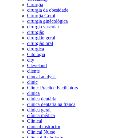
Cirurgia
cirurgia da obesidade
Cirurgia Geral
cirurgia ginécológica
cirurgia vascular
cirurgião
cirurgião geral
cirurgião oral
cirurgica
Citologia
city
Cleveland
cliente
clincal analysis
clinic
Clinic Practice Facilitators
clinica
clinica dentária
clinica dentaria na frança
clínica geral
clínica médica
Clinical
clinical instructor
Clinical Nurse
Clinical Pathology