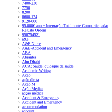
7400-230
7750
8200
8600-174
9120-000
95.000€ ano + Integração Totalmente Comparticipada:
Registo Ordem
958754521
a&e
A&E Nurse
A&E-Accident and Emergency
ABA
Abrantes
Abu Dhabi
ACA; Saúde; quiosque da saúde
Academic Writing
Ação
ação direta
Ação M
Ação Médica
acção médica
Accident & Emergency
Accident and Emergency
accommodation
account