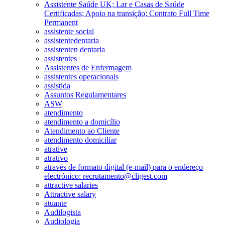
Assistente Saúde UK; Lar e Casas de Saúde
Certificadas; Apoio na transição; Contrato Full Time
Permanent
assistente social
assistentedentaria
assistenten dentaria
assistentes
Assistentes de Enfermagem
assistentes operacionais
assistida
Assuntos Regulamentares
ASW
atendimento
atendimento a domicílio
Atendimento ao Cliente
atendimento domiciliar
atrative
atrativo
através de formato digital (e-mail) para o endereço
electrónico: recrutamento@cligest.com
attractive salaries
Attractive salary
atuante
Audilogista
Audiologia