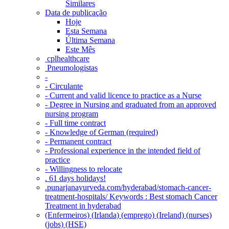
Similares
Data de publicação
Hoje
Esta Semana
Última Semana
Este Mês
‎ cplhealthcare‬
Pneumologistas
-
- Circulante
- Current and valid licence to practice as a Nurse
- Degree in Nursing and graduated from an approved
nursing program
- Full time contract
- Knowledge of German (required)
- Permanent contract
- Professional experience in the intended field of
practice
- Willingness to relocate
. 61 days holidays!
.punarjanayurveda.com/hyderabad/stomach-cancer-
treatment-hospitals/ Keywords : Best stomach Cancer
Treatment in hyderabad
(Enfermeiros) (Irlanda) (emprego) (Ireland) (nurses)
(jobs) (HSE)