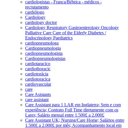
cardiologistas - França/Bélgica - médicos -
recrutamento
cardiólogo
Cardiology
cardiology doctor
Cardiology Respiratory Gastroenterology Oncology
Palliative Care Care of the Elderly Diabetes /
Endocrinology Paediatrics
cardiopneumologa
Cardiopneumologia
cardiopneumologista
Cardiopneumologistas
cardiotaracico
cardiothoracic
cardiotorácia
cardiotoracica
cardiovascular
care
Care Asistants
care assistant
Care Assistant para 1 LAR em Inglaterra; Sem e com
experiência; Contrato Full Time diretamente com os
Lares; Salário mensal entre 1.500£ a 2.000£
Care Assistant UK; Nursing/Care Home; Salários entre
1.500£ a 2.000£ por mês; Acompanhamento local em