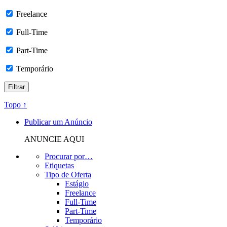
Freelance
Full-Time
Part-Time
Temporário
Topo ↑
Publicar um Anúncio
ANUNCIE AQUI
Procurar por…
Etiquetas
Tipo de Oferta
Estágio
Freelance
Full-Time
Part-Time
Temporário