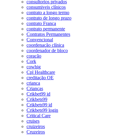
consultorios privados
consumiveis clínicos
contrato a longo termo
contrato de longo prazo
contrato França
contrato permanente
Contratos Permanentes
Convencional
coordenação clínica
coordenador de bloco
coração
Cork
cowhig
Cpl Healthcare
creditação OE
criança
Crianças
Crikbet99 id
Crikbets99
Crikbets99 id
Crikbets99 login
Critical Care
cruises
cruizeiros
Cruzeiros