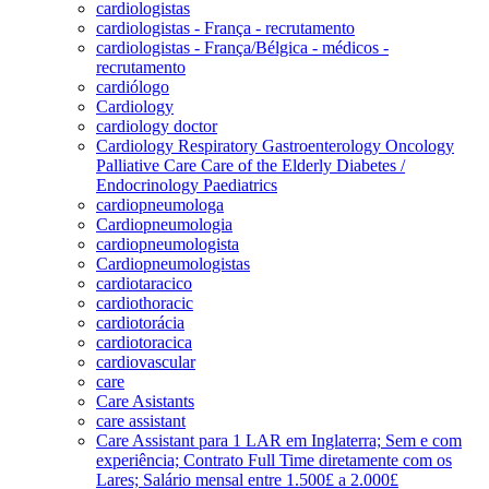
cardiologistas
cardiologistas - França - recrutamento
cardiologistas - França/Bélgica - médicos -
recrutamento
cardiólogo
Cardiology
cardiology doctor
Cardiology Respiratory Gastroenterology Oncology
Palliative Care Care of the Elderly Diabetes /
Endocrinology Paediatrics
cardiopneumologa
Cardiopneumologia
cardiopneumologista
Cardiopneumologistas
cardiotaracico
cardiothoracic
cardiotorácia
cardiotoracica
cardiovascular
care
Care Asistants
care assistant
Care Assistant para 1 LAR em Inglaterra; Sem e com
experiência; Contrato Full Time diretamente com os
Lares; Salário mensal entre 1.500£ a 2.000£