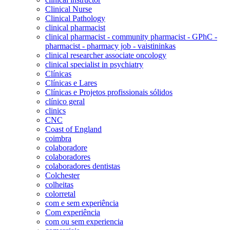
Clinical Nurse
Clinical Pathology
clinical pharmacist
clinical pharmacist - community pharmacist - GPhC -
pharmacist - pharmacy job - vaistininkas
clinical researcher associate oncology
clinical specialist in psychiatry
Clínicas
Clínicas e Lares
Clínicas e Projetos profissionais sólidos
clínico geral
clinics
CNC
Coast of England
coimbra
colaboradore
colaboradores
colaboradores dentistas
Colchester
colheitas
colorretal
com e sem experiência
Com experiência
com ou sem experiencia