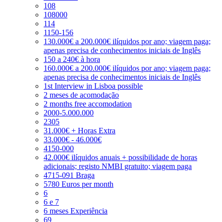
108
108000
114
1150-156
130.000€ a 200.000€ ilíquidos por ano; viagem paga;
apenas precisa de conhecimentos iniciais de Inglês
150 a 240€ à hora
160.000€ a 200.000€ ilíquidos por ano; viagem paga;
apenas precisa de conhecimentos iniciais de Inglês
1st Interview in Lisboa possible
2 meses de acomodação
2 months free accomodation
2000-5.000.000
2305
31.000€ + Horas Extra
33.000€ - 46.000€
4150-000
42.000€ ilíquidos anuais + possibilidade de horas
adicionais; registo NMBI gratuito; viagem paga
4715-091 Braga
5780 Euros per month
6
6 e 7
6 meses Experiência
69