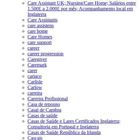
Care Assistant UK; Nursing/Care Home; Salários entre
1.500£ a 2.000£ por mês; Acompanhamento local em
Inglaterra
Care Assistants
care assistens
care home
Care Homes
care support
career
career progression
Caregiver
Caremark
carer
cariaco
Carlisle
Carlow
carreira
Carreira Profissional
Casa de repouso
Casal de Cambra
Casas de saúde
Casas de Saúde e Lares Certificados Inglaterra;
Consultoria em Portugal e Inglaterra
Casas de Saúde República da Irlanda
Cascais