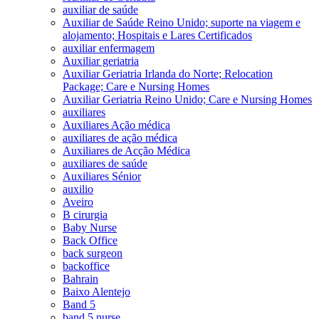
auxiliar de saúde
Auxiliar de Saúde Reino Unido; suporte na viagem e
alojamento; Hospitais e Lares Certificados
auxiliar enfermagem
Auxiliar geriatria
Auxiliar Geriatria Irlanda do Norte; Relocation
Package; Care e Nursing Homes
Auxiliar Geriatria Reino Unido; Care e Nursing Homes
auxiliares
Auxiliares Ação médica
auxiliares de ação médica
Auxiliares de Acção Médica
auxiliares de saúde
Auxiliares Sénior
auxilio
Aveiro
B cirurgia
Baby Nurse
Back Office
back surgeon
backoffice
Bahrain
Baixo Alentejo
Band 5
band 5 nurse