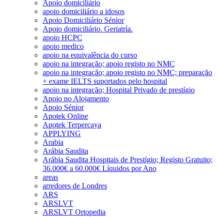
Apoio domiciliário
apoio domiciliário a idosos
Apoio Domiciliário Sénior
Apoio domiciliário. Geriatría.
apoio HCPC
apoio medico
apoio na equivalência do curso
apoio na integração; apoio registo no NMC
apoio na integração; apoio registo no NMC; preparação
+ exame IELTS suportados pelo hospital
apoio na integração; Hospital Privado de prestígio
Apoio no Alojamento
Apoio Sénior
Apotek Online
Apotek Terpercaya
APPLYING
Arabia
Arábia Saudita
Arábia Saudita Hospitais de Prestígio; Registo Gratuito;
36.000€ a 60.000€ Líquidos por Ano
areas
arredores de Londres
ARS
ARSLVT
ARSLVT Ortopedia