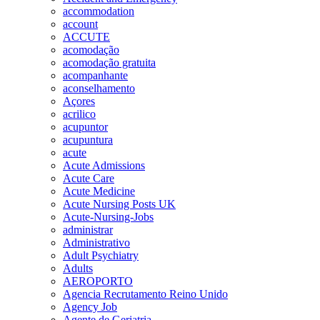
accommodation
account
ACCUTE
acomodação
acomodação gratuita
acompanhante
aconselhamento
Açores
acrilico
acupuntor
acupuntura
acute
Acute Admissions
Acute Care
Acute Medicine
Acute Nursing Posts UK
Acute-Nursing-Jobs
administrar
Administrativo
Adult Psychiatry
Adults
AEROPORTO
Agencia Recrutamento Reino Unido
Agency Job
Agente de Geriatria