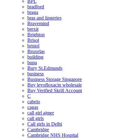
BPL
bradford
braga
bras and lingeries
Bravemind
brexit
Brighton
Brisol
bristol
Bruxelas
building
bupa
Bury St.Edmunds
business
Business Storage Singapore
Buy levofloxacin wholesale
Buy Verified Skrill Account
C
cabelo
cagas
call girl ajmer
call girls
Call girls in Delhi
Cambridge
Cambridge NHS Hospital