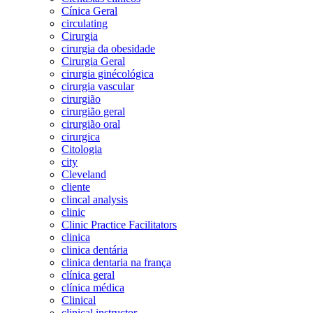
Cínica Geral
circulating
Cirurgia
cirurgia da obesidade
Cirurgia Geral
cirurgia ginécológica
cirurgia vascular
cirurgião
cirurgião geral
cirurgião oral
cirurgica
Citologia
city
Cleveland
cliente
clincal analysis
clinic
Clinic Practice Facilitators
clinica
clinica dentária
clinica dentaria na frança
clínica geral
clínica médica
Clinical
clinical instructor