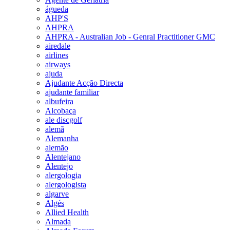
águeda
AHP'S
AHPRA
AHPRA - Australian Job - Genral Practitioner GMC
airedale
airlines
airways
ajuda
Ajudante Acção Directa
ajudante familiar
albufeira
Alcobaça
ale discgolf
alemã
Alemanha
alemão
Alentejano
Alentejo
alergologia
alergologista
algarve
Algés
Allied Health
Almada