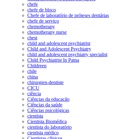
chefe
chefe de bloco
Chefe de laboratório de próteses dentárias
chefe de serviço
chemotherapy
chemotherapy nurse
chest
child and adolescent psychiatrist
Child and Adolescent Psychiatry
child and adolescent psychiatry specialist
Child Psychiatrist In Patna
Childreen
chile
china
chirurgien-dentiste
CICU
ciência
Ciências da educação
Ciências da saúde
Ciências psicológicas
cientista
Cientista Biomédica
cientista do laboratório
cientista médico
Cientistas clínicos