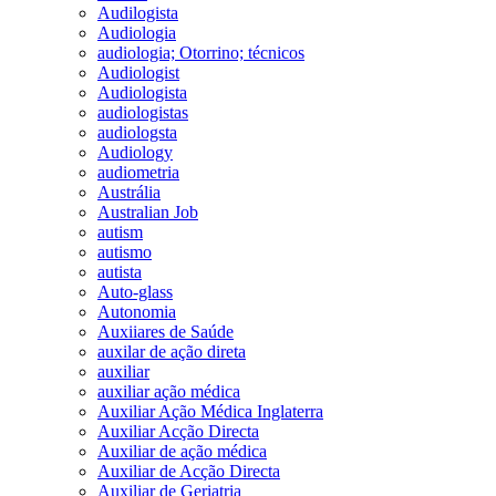
Audilogista
Audiologia
audiologia; Otorrino; técnicos
Audiologist
Audiologista
audiologistas
audiologsta
Audiology
audiometria
Austrália
Australian Job
autism
autismo
autista
Auto-glass
Autonomia
Auxiiares de Saúde
auxilar de ação direta
auxiliar
auxiliar ação médica
Auxiliar Ação Médica Inglaterra
Auxiliar Acção Directa
Auxiliar de ação médica
Auxiliar de Acção Directa
Auxiliar de Geriatria