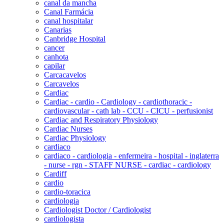
canal da mancha
Canal Farmácia
canal hospitalar
Canarias
Canbridge Hospital
cancer
canhota
capilar
Carcacavelos
Carcavelos
Cardiac
Cardiac - cardio - Cardiology - cardiothoracic -
cardiovascular - cath lab - CCU - CICU - perfusionist
Cardiac and Respiratory Physiology
Cardiac Nurses
Cardiac Physiology
cardiaco
cardiaco - cardiologia - enfermeira - hospital - inglaterra
- nurse - rgn - STAFF NURSE - cardiac - cardiology
Cardiff
cardio
cardio-toracica
cardiologia
Cardiologist Doctor / Cardiologist
cardiologista