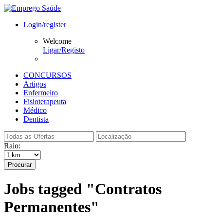
Login/register
Welcome
Ligar/Registo
CONCURSOS
Artigos
Enfermeiro
Fisioterapeuta
Médico
Dentista
Raio:
Procurar
Jobs tagged "Contratos
Permanentes"