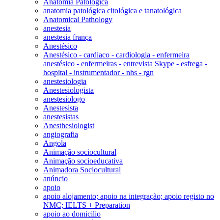
Anatomia Patológica
anatomia patológica citológica e tanatológica
Anatomical Pathology
anestesia
anestesia frança
Anestésico
Anestésico - cardiaco - cardiologia - enfermeira
anestésico - enfermeiras - entrevista Skype - esfrega -
hospital - instrumentador - nhs - rgn
anestesiologia
Anestesiologista
anestesiologo
Anestesista
anestesistas
Anesthesiologist
angiografia
Angola
Animação sociocultural
Animação socioeducativa
Animadora Sociocultural
anúncio
apoio
apoio alojamento; apoio na integração; apoio registo no
NMC; IELTS + Preparation
apoio ao domicilio