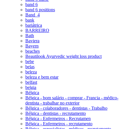
band 6
band 6 positions
Band_4
bank
bariátrica
BARREIRO
Bath
Baviera
Bayern
beaches
Beautilook Ayurvedic weight loss product
bebe
belas
beleza
beleza e bem estar
belfast
belgia
Bélgica
Bélgica - bom salário - comprar - Francia - médico-
dentista - trabalhar no exterior
Bélgica - colaboradores - dentistas - Trabalho
Bélgica - dentistas - recrutamento
Bélgica - Enfermeiros - Recrutamen
Bélgica - Enfermeiros - recrutamento
Bélgica - especialistas - médicos - recrutamento