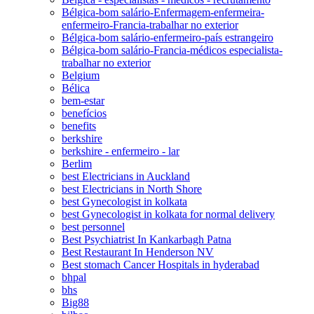
Bélgica-bom salário-Enfermagem-enfermeira-
enfermeiro-Francia-trabalhar no exterior
Bélgica-bom salário-enfermeiro-país estrangeiro
Bélgica-bom salário-Francia-médicos especialista-
trabalhar no exterior
Belgium
Bélica
bem-estar
benefícios
benefits
berkshire
berkshire - enfermeiro - lar
Berlim
best Electricians in Auckland
best Electricians in North Shore
best Gynecologist in kolkata
best Gynecologist in kolkata for normal delivery
best personnel
Best Psychiatrist In Kankarbagh Patna
Best Restaurant In Henderson NV
Best stomach Cancer Hospitals in hyderabad
bhpal
bhs
Big88