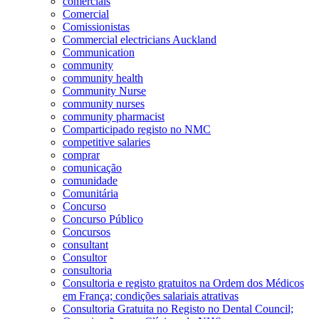
comerciais
Comercial
Comissionistas
Commercial electricians Auckland
Communication
community
community health
Community Nurse
community nurses
community pharmacist
Comparticipado registo no NMC
competitive salaries
comprar
comunicação
comunidade
Comunitária
Concurso
Concurso Público
Concursos
consultant
Consultor
consultoria
Consultoria e registo gratuitos na Ordem dos Médicos
em França; condições salariais atrativas
Consultoria Gratuita no Registo no Dental Council;