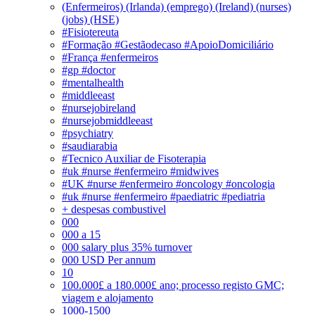
(Enfermeiros) (Irlanda) (emprego) (Ireland) (nurses)
(jobs) (HSE)
#Fisiotereuta
#Formação #Gestãodecaso #ApoioDomiciliário
#França #enfermeiros
#gp #doctor
#mentalhealth
#middleeast
#nursejobireland
#nursejobmiddleeast
#psychiatry
#saudiarabia
#Tecnico Auxiliar de Fisoterapia
#uk #nurse #enfermeiro #midwives
#UK #nurse #enfermeiro #oncology #oncologia
#uk #nurse #enfermeiro #paediatric #pediatria
+ despesas combustivel
000
000 a 15
000 salary plus 35% turnover
000 USD Per annum
10
100.000£ a 180.000£ ano; processo registo GMC;
viagem e alojamento
1000-1500