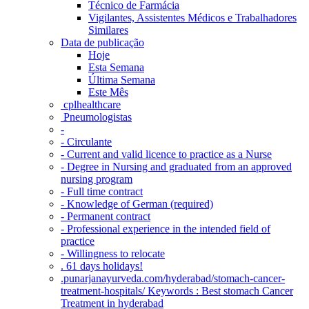
Técnico de Farmácia
Vigilantes, Assistentes Médicos e Trabalhadores
Similares
Data de publicação
Hoje
Esta Semana
Última Semana
Este Mês
‎ cplhealthcare‬
Pneumologistas
-
- Circulante
- Current and valid licence to practice as a Nurse
- Degree in Nursing and graduated from an approved
nursing program
- Full time contract
- Knowledge of German (required)
- Permanent contract
- Professional experience in the intended field of
practice
- Willingness to relocate
. 61 days holidays!
.punarjanayurveda.com/hyderabad/stomach-cancer-
treatment-hospitals/ Keywords : Best stomach Cancer
Treatment in hyderabad