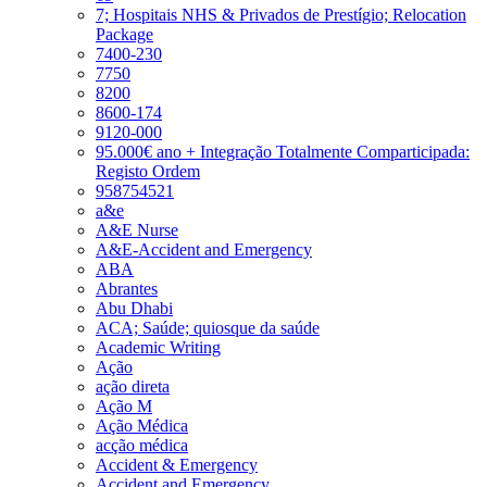
7; Hospitais NHS & Privados de Prestígio; Relocation
Package
7400-230
7750
8200
8600-174
9120-000
95.000€ ano + Integração Totalmente Comparticipada:
Registo Ordem
958754521
a&e
A&E Nurse
A&E-Accident and Emergency
ABA
Abrantes
Abu Dhabi
ACA; Saúde; quiosque da saúde
Academic Writing
Ação
ação direta
Ação M
Ação Médica
acção médica
Accident & Emergency
Accident and Emergency