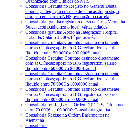
Organização com Clínicas do NHS
Consultoria Gratuita no Registo no General Dental
Council; Integração em rede de clínicas de prestígio
com parceria com o NHS; evolução na carreia
Consultoria gratuita registo do curso na Cruz Vermelha
Suíça; acompanhamento local; várias cidades
Consultoria gratuita; Apoio na Integração; Hospital
Holanda; Salário 3.700€ Ilíquidos/mês
Consultoria Gratuita; Contrato assinado diretamente
com as Clínicas; apoio no BIG registration; salário
Ilíquido entre 150.000€ a 200.000€ anual
Consultoria Gratuita; Contrato assinado diretamente
com as Clínicas; apoio no BIG registration; salário
Ilíquido entre 60.000€ a 80.000€ anual
Consultoria Gratuita; Contrato assinado diretamente
com as Clínicas; apoio no BIG registration; salário
Ilíquido entre 70.000€ a 100.000€ anual
Consultoria Gratuita; Contrato assinado diretamente
com as Clínicas; apoio no BIG registration; salário
Ilíquido entre 80.000€ a 100.000€ anual
Consultoria no Registo na Ordem (BIG); Salário anual
entre 70.000€ a 100.000€; Consultoria gratuita
Consultoria Registo na Ordem Enfermeiros na
Alemanha
Consultorio