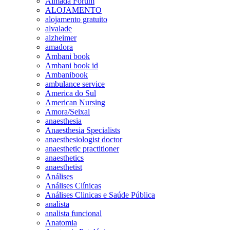
Almada Forum
ALOJAMENTO
alojamento gratuito
alvalade
alzheimer
amadora
Ambani book
Ambani book id
Ambanibook
ambulance service
America do Sul
American Nursing
Amora/Seixal
anaesthesia
Anaesthesia Specialists
anaesthesiologist doctor
anaesthetic practitioner
anaesthetics
anaesthetist
Análises
Análises Clínicas
Análises Clinicas e Saúde Pública
analista
analista funcional
Anatomia