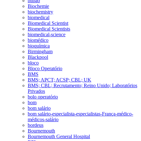
bilbao
Biochemie
biochemistry
biomedical
Biomedical Scientist
Biomedical Scientists
biomedical-science
biomédico
bioquímica
Birmingham
Blackpool
bloco
Bloco Operatório
BMS
BMS; APCT; ACSP; CBL; UK
BMS; CBL; Recrutamento; Reino Unido; Laboratórios
Privados
bolo operatório
bom
bom salário
bom salário-especialista-especialistas-França-médico-
médicos-salário
bordeus
Bournemouth
Bournemouth General Hospital