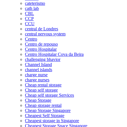
cateterismo
cath lab
CBL
CCP
CCU
central de Londres
central nervous system
Centro
Centro de repouso
Centro Hospitalar
Centro Hospitalar Cova da Beira
challenging bhavior
Channel Island
channel islands
charge nurse
charge nurses
Cheap rental storage
Cheap self storage
Cheap self storage Services
Cheap Storage
Cheap storage rental
Cheap Storage Singapore
Cheapest Self Storage
Cheapest storage in Singapore
Cheapest Storage Space Singapore