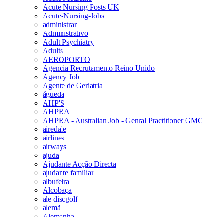
Acute Nursing Posts UK
Acute-Nursing-Jobs
administrar
Administrativo
Adult Psychiatry
Adults
AEROPORTO
Agencia Recrutamento Reino Unido
Agency Job
Agente de Geriatria
águeda
AHP'S
AHPRA
AHPRA - Australian Job - Genral Practitioner GMC
airedale
airlines
airways
ajuda
Ajudante Acção Directa
ajudante familiar
albufeira
Alcobaça
ale discgolf
alemã
Alemanha