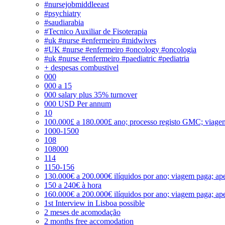
#nursejobmiddleeast
#psychiatry
#saudiarabia
#Tecnico Auxiliar de Fisoterapia
#uk #nurse #enfermeiro #midwives
#UK #nurse #enfermeiro #oncology #oncologia
#uk #nurse #enfermeiro #paediatric #pediatria
+ despesas combustivel
000
000 a 15
000 salary plus 35% turnover
000 USD Per annum
10
100.000£ a 180.000£ ano; processo registo GMC; viage
1000-1500
108
108000
114
1150-156
130.000€ a 200.000€ ilíquidos por ano; viagem paga; ape
150 a 240€ à hora
160.000€ a 200.000€ ilíquidos por ano; viagem paga; ape
1st Interview in Lisboa possible
2 meses de acomodação
2 months free accomodation