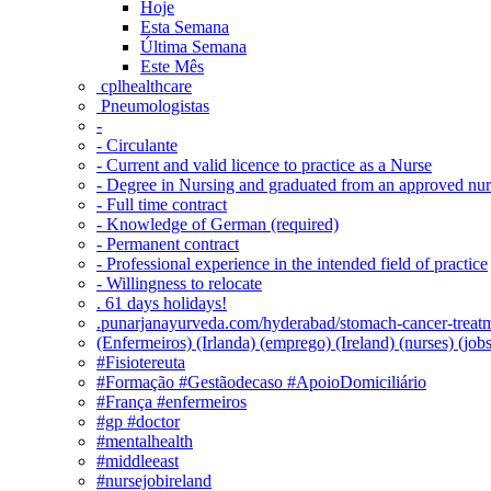
Hoje
Esta Semana
Última Semana
Este Mês
‎ cplhealthcare‬
Pneumologistas
-
- Circulante
- Current and valid licence to practice as a Nurse
- Degree in Nursing and graduated from an approved nu
- Full time contract
- Knowledge of German (required)
- Permanent contract
- Professional experience in the intended field of practice
- Willingness to relocate
. 61 days holidays!
.punarjanayurveda.com/hyderabad/stomach-cancer-treatm
(Enfermeiros) (Irlanda) (emprego) (Ireland) (nurses) (jo
#Fisiotereuta
#Formação #Gestãodecaso #ApoioDomiciliário
#França #enfermeiros
#gp #doctor
#mentalhealth
#middleeast
#nursejobireland