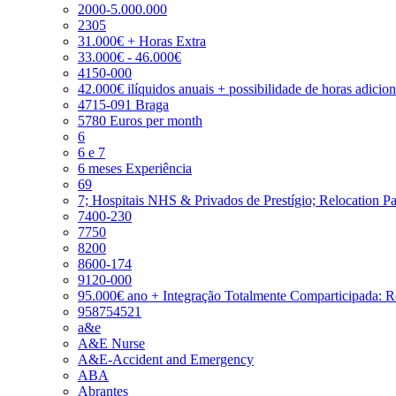
2000-5.000.000
2305
31.000€ + Horas Extra
33.000€ - 46.000€
4150-000
42.000€ ilíquidos anuais + possibilidade de horas adicio
4715-091 Braga
5780 Euros per month
6
6 e 7
6 meses Experiência
69
7; Hospitais NHS & Privados de Prestígio; Relocation P
7400-230
7750
8200
8600-174
9120-000
95.000€ ano + Integração Totalmente Comparticipada: 
958754521
a&e
A&E Nurse
A&E-Accident and Emergency
ABA
Abrantes