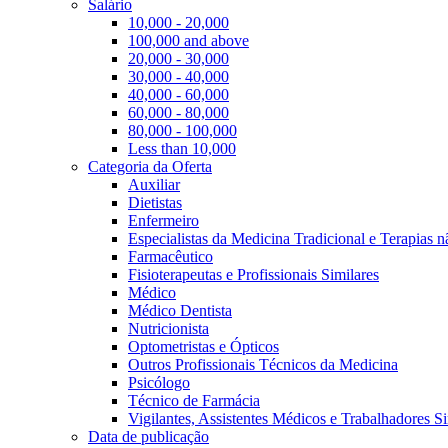
Salário
10,000 - 20,000
100,000 and above
20,000 - 30,000
30,000 - 40,000
40,000 - 60,000
60,000 - 80,000
80,000 - 100,000
Less than 10,000
Categoria da Oferta
Auxiliar
Dietistas
Enfermeiro
Especialistas da Medicina Tradicional e Terapias 
Farmacêutico
Fisioterapeutas e Profissionais Similares
Médico
Médico Dentista
Nutricionista
Optometristas e Ópticos
Outros Profissionais Técnicos da Medicina
Psicólogo
Técnico de Farmácia
Vigilantes, Assistentes Médicos e Trabalhadores Si
Data de publicação