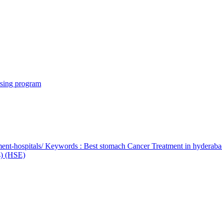
rsing program
ent-hospitals/ Keywords : Best stomach Cancer Treatment in hyderab
bs) (HSE)