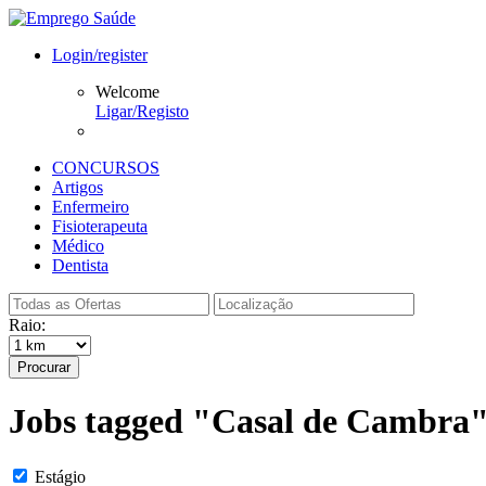
Login/register
Welcome
Ligar/Registo
CONCURSOS
Artigos
Enfermeiro
Fisioterapeuta
Médico
Dentista
Raio:
Procurar
Jobs tagged "Casal de Cambra
Estágio