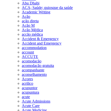
Abu Dhabi
ACA; Saúde; quiosque da saúde
Academic Writing
Ação
ação direta
Ação M
Ação Médica
acção médica
Accident & Emergency
Accident and Emergency
accommodation
account
ACCUTE
acomodação
acomodação gratuita
acompanhante
aconselhamento
Açores
acrilico
acupuntor
acupuntura
acute
Acute Admissions
Acute Care
Acute Medicine