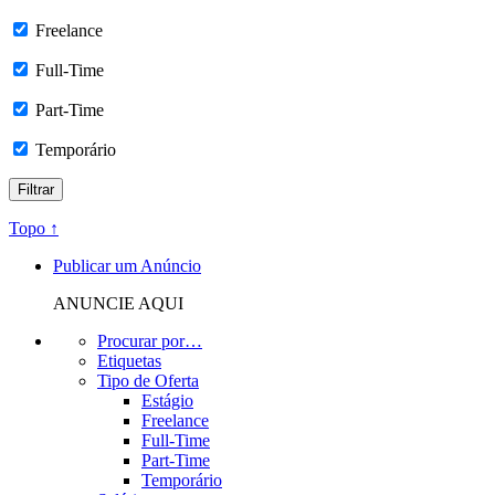
Freelance
Full-Time
Part-Time
Temporário
Topo ↑
Publicar um Anúncio
ANUNCIE AQUI
Procurar por…
Etiquetas
Tipo de Oferta
Estágio
Freelance
Full-Time
Part-Time
Temporário