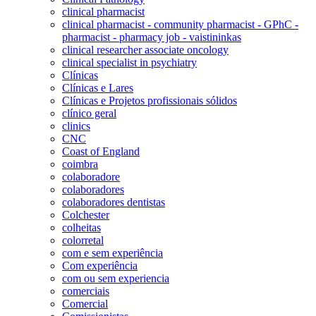
clinical pharmacist
clinical pharmacist - community pharmacist - GPhC -
pharmacist - pharmacy job - vaistininkas
clinical researcher associate oncology
clinical specialist in psychiatry
Clínicas
Clínicas e Lares
Clínicas e Projetos profissionais sólidos
clínico geral
clinics
CNC
Coast of England
coimbra
colaboradore
colaboradores
colaboradores dentistas
Colchester
colheitas
colorretal
com e sem experiência
Com experiência
com ou sem experiencia
comerciais
Comercial