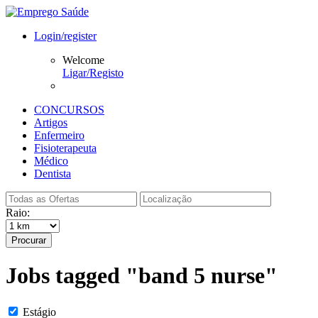
Login/register
Welcome
Ligar/Registo
CONCURSOS
Artigos
Enfermeiro
Fisioterapeuta
Médico
Dentista
Raio:
Procurar
Jobs tagged "band 5 nurse"
Estágio