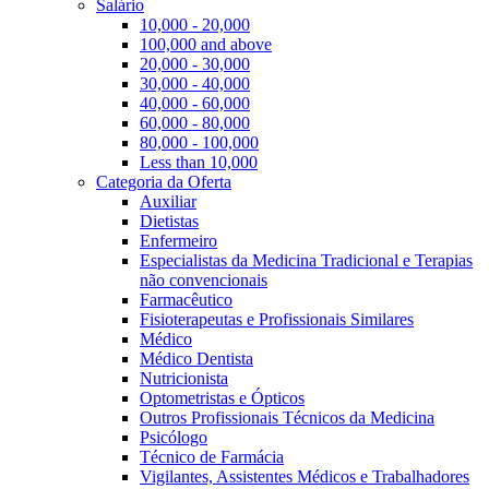
Salário
10,000 - 20,000
100,000 and above
20,000 - 30,000
30,000 - 40,000
40,000 - 60,000
60,000 - 80,000
80,000 - 100,000
Less than 10,000
Categoria da Oferta
Auxiliar
Dietistas
Enfermeiro
Especialistas da Medicina Tradicional e Terapias
não convencionais
Farmacêutico
Fisioterapeutas e Profissionais Similares
Médico
Médico Dentista
Nutricionista
Optometristas e Ópticos
Outros Profissionais Técnicos da Medicina
Psicólogo
Técnico de Farmácia
Vigilantes, Assistentes Médicos e Trabalhadores