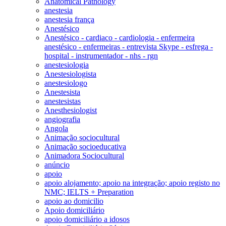
Anatomical Pathology
anestesia
anestesia frança
Anestésico
Anestésico - cardiaco - cardiologia - enfermeira
anestésico - enfermeiras - entrevista Skype - esfrega -
hospital - instrumentador - nhs - rgn
anestesiologia
Anestesiologista
anestesiologo
Anestesista
anestesistas
Anesthesiologist
angiografia
Angola
Animação sociocultural
Animação socioeducativa
Animadora Sociocultural
anúncio
apoio
apoio alojamento; apoio na integração; apoio registo no
NMC; IELTS + Preparation
apoio ao domicilio
Apoio domiciliário
apoio domiciliário a idosos