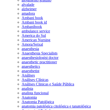
alojamento gratuito
alvalade
alzheimer
amadora
Ambani book
Ambani book id
Ambanibook
ambulance service
America do Sul
American Nursing
Amora/Seixal
anaesthesia
Anaesthesia Specialists
anaesthesiologist doctor
anaesthetic practitioner
anaesthetics
anaesthetist
Análises
Análises Clínicas
Análises Clinicas e Saúde Pública
analista
analista funcional
Anatomia
Anatomia Patológica
anatomia patológica citológica e tanatológica