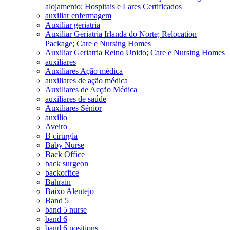
alojamento; Hospitais e Lares Certificados
auxiliar enfermagem
Auxiliar geriatria
Auxiliar Geriatria Irlanda do Norte; Relocation
Package; Care e Nursing Homes
Auxiliar Geriatria Reino Unido; Care e Nursing Homes
auxiliares
Auxiliares Ação médica
auxiliares de ação médica
Auxiliares de Acção Médica
auxiliares de saúde
Auxiliares Sénior
auxilio
Aveiro
B cirurgia
Baby Nurse
Back Office
back surgeon
backoffice
Bahrain
Baixo Alentejo
Band 5
band 5 nurse
band 6
band 6 positions