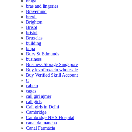
braga
bras and lingeries
Bravemind
brexit
Brighton
Brisol
bristol
Bruxelas
building
bupa
Bury St.Edmunds
business
Business Storage Singapore
Buy levofloxacin wholesale
Buy Verified Skrill Account
C
cabelo
cagas
call girl ajmer
call girls
Call girls in Delhi
Cambridge
Cambridge NHS Hospital
canal da mancha
Canal Farmácia