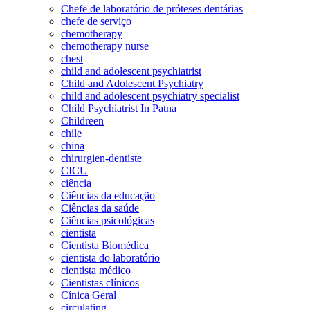
Chefe de laboratório de próteses dentárias
chefe de serviço
chemotherapy
chemotherapy nurse
chest
child and adolescent psychiatrist
Child and Adolescent Psychiatry
child and adolescent psychiatry specialist
Child Psychiatrist In Patna
Childreen
chile
china
chirurgien-dentiste
CICU
ciência
Ciências da educação
Ciências da saúde
Ciências psicológicas
cientista
Cientista Biomédica
cientista do laboratório
cientista médico
Cientistas clínicos
Cínica Geral
circulating