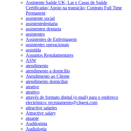
Assistente Saúde UK; Lar e Casas de Saúde
Certificadas; Apoio na transição; Contrato Full Time
Permanent
assistente social
assistentedentaria
assistenten dentaria
assistentes
Assistentes de Enfermagem
assistentes operacionais
assistida
Assuntos Regulamentares
ASW
atendimento
atendimento a domicílio
Atendimento ao Cliente
atendimento domiciliar
atrative
atrativo
através de formato digital (e-mail) para o endereço
electrónico: recrutamento@cligest.com
attractive salaries
Attractive salary
atuante
Audilogista
Audiologia