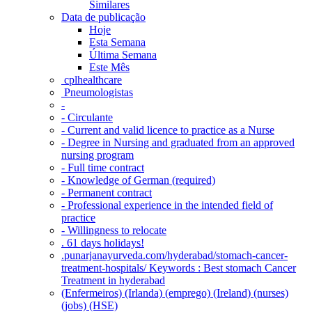
Similares
Data de publicação
Hoje
Esta Semana
Última Semana
Este Mês
‎ cplhealthcare‬
Pneumologistas
-
- Circulante
- Current and valid licence to practice as a Nurse
- Degree in Nursing and graduated from an approved
nursing program
- Full time contract
- Knowledge of German (required)
- Permanent contract
- Professional experience in the intended field of
practice
- Willingness to relocate
. 61 days holidays!
.punarjanayurveda.com/hyderabad/stomach-cancer-
treatment-hospitals/ Keywords : Best stomach Cancer
Treatment in hyderabad
(Enfermeiros) (Irlanda) (emprego) (Ireland) (nurses)
(jobs) (HSE)