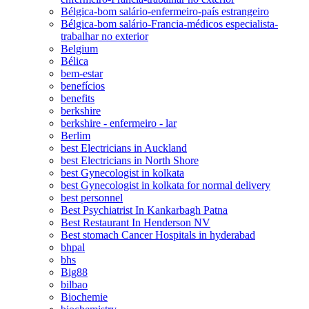
Bélgica-bom salário-enfermeiro-país estrangeiro
Bélgica-bom salário-Francia-médicos especialista-
trabalhar no exterior
Belgium
Bélica
bem-estar
benefícios
benefits
berkshire
berkshire - enfermeiro - lar
Berlim
best Electricians in Auckland
best Electricians in North Shore
best Gynecologist in kolkata
best Gynecologist in kolkata for normal delivery
best personnel
Best Psychiatrist In Kankarbagh Patna
Best Restaurant In Henderson NV
Best stomach Cancer Hospitals in hyderabad
bhpal
bhs
Big88
bilbao
Biochemie