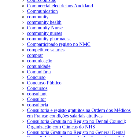
Comissionistas
Commercial electricians Auckland
Communication
community
community health
Community Nurse
community nurses
community pharmacist
Comparticipado registo no NMC
competitive salaries
comprar
comunicação
comunidade
Comunitária
Concurso
Concurso Público
Concursos
consultant
Consultor
consultoria
Consultoria e registo gratuitos na Ordem dos Médicos
em França; condições salariais atrativas
Consultoria Gratuita no Registo no Dental Council;
Organização com Clínicas do NHS
Consultoria Gratuita no Registo no General Dental