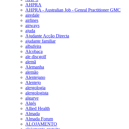
AHPRA
AHPRA - Australian Job - Genral Practitioner GMC
airedale
airlines
airways
ajuda
Ajudante Acção Directa
ajudante familiar
albufeira
Alcobaça
ale discgolf
alemã
Alemanha
alemão
Alentejano
Alentejo
alergologia
alergologista
algarve
Algés
Allied Health
Almada
Almada Forum
ALOJAMENTO