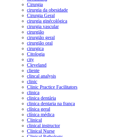
Cirurgia
cirurgia da obesidade
Cirurgia Geral
cirurgia ginécológica
cirurgia vascular
cirurgião
cirurgião geral
cirurgião oral
cirurgica
Citologia
city
Cleveland
cliente
clincal analysis
clinic
Clinic Practice Facilitators
clinica
clinica dentária
clinica dentaria na frança
clínica geral
clínica médica
Clinical
clinical instructor
Clinical Nurse
Clinical Pathology