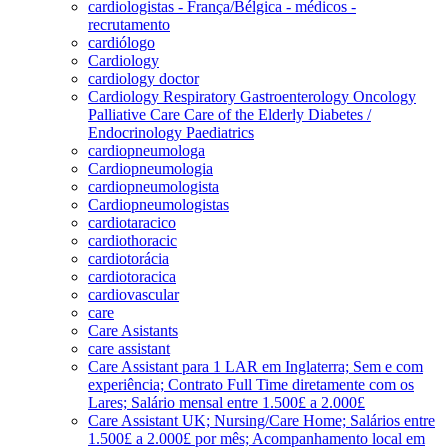
cardiologistas - França/Bélgica - médicos -
recrutamento
cardiólogo
Cardiology
cardiology doctor
Cardiology Respiratory Gastroenterology Oncology
Palliative Care Care of the Elderly Diabetes /
Endocrinology Paediatrics
cardiopneumologa
Cardiopneumologia
cardiopneumologista
Cardiopneumologistas
cardiotaracico
cardiothoracic
cardiotorácia
cardiotoracica
cardiovascular
care
Care Asistants
care assistant
Care Assistant para 1 LAR em Inglaterra; Sem e com
experiência; Contrato Full Time diretamente com os
Lares; Salário mensal entre 1.500£ a 2.000£
Care Assistant UK; Nursing/Care Home; Salários entre
1.500£ a 2.000£ por mês; Acompanhamento local em