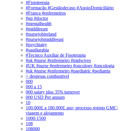
#Fisiotereuta
#Formação #Gestãodecaso #ApoioDomiciliário
#França #enfermeiros
#gp #doctor
#mentalhealth
#middleeast
#nursejobireland
#nursejobmiddleeast
#psychiatry
#saudiarabia
#Tecnico Auxiliar de Fisoterapia
#uk #nurse #enfermeiro #midwives
#UK #nurse #enfermeiro #oncology #oncologia
#uk #nurse #enfermeiro #paediatric #pediatria
+ despesas combustivel
000
000 a 15
000 salary plus 35% turnover
000 USD Per annum
10
100.000£ a 180.000£ ano; processo registo GMC;
viagem e alojamento
1000-1500
108
108000