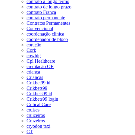
contrato a longo termo
contrato de longo prazo
contrato França
contrato permanente
Contratos Permanentes
Convencional
coordenação clínica
coordenador de bloco
coração
Cork
cowhig
Cpl Healthcare
creditação OE
criança
Crianças
Crikbet99 id
Crikbets99
Crikbets99 id
Crikbets99 login
Critical Care
cruises
cruizeiros
Cruzeiros
cryodon taxi
CT