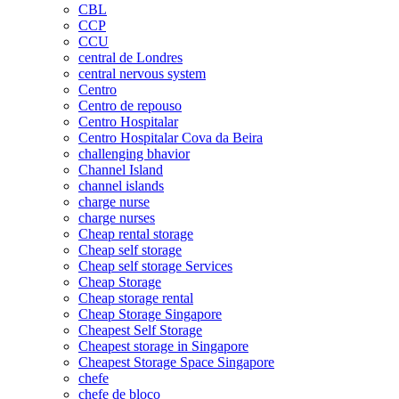
CBL
CCP
CCU
central de Londres
central nervous system
Centro
Centro de repouso
Centro Hospitalar
Centro Hospitalar Cova da Beira
challenging bhavior
Channel Island
channel islands
charge nurse
charge nurses
Cheap rental storage
Cheap self storage
Cheap self storage Services
Cheap Storage
Cheap storage rental
Cheap Storage Singapore
Cheapest Self Storage
Cheapest storage in Singapore
Cheapest Storage Space Singapore
chefe
chefe de bloco