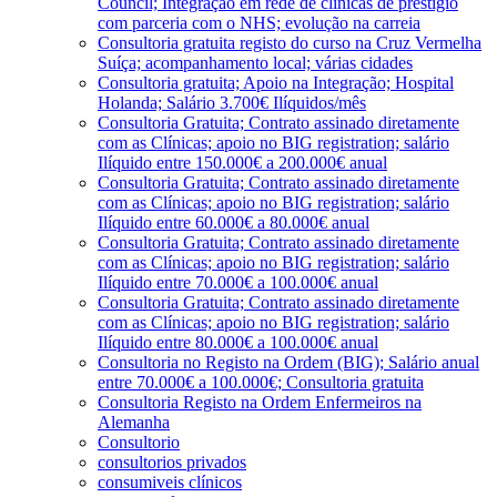
Council; Integração em rede de clínicas de prestígio
com parceria com o NHS; evolução na carreia
Consultoria gratuita registo do curso na Cruz Vermelha
Suíça; acompanhamento local; várias cidades
Consultoria gratuita; Apoio na Integração; Hospital
Holanda; Salário 3.700€ Ilíquidos/mês
Consultoria Gratuita; Contrato assinado diretamente
com as Clínicas; apoio no BIG registration; salário
Ilíquido entre 150.000€ a 200.000€ anual
Consultoria Gratuita; Contrato assinado diretamente
com as Clínicas; apoio no BIG registration; salário
Ilíquido entre 60.000€ a 80.000€ anual
Consultoria Gratuita; Contrato assinado diretamente
com as Clínicas; apoio no BIG registration; salário
Ilíquido entre 70.000€ a 100.000€ anual
Consultoria Gratuita; Contrato assinado diretamente
com as Clínicas; apoio no BIG registration; salário
Ilíquido entre 80.000€ a 100.000€ anual
Consultoria no Registo na Ordem (BIG); Salário anual
entre 70.000€ a 100.000€; Consultoria gratuita
Consultoria Registo na Ordem Enfermeiros na
Alemanha
Consultorio
consultorios privados
consumiveis clínicos