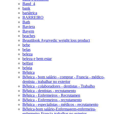
Band_4
bank
bariátrica
BARREIRO
Bath
Baviera
Bayern
beaches
Beautilook Ayurvedic weight loss product
bebe
belas
beleza
beleza e bem estar
belfast
belgia
Bélgica
Bélgica - bom salário - comprar - Francia - médico-
dentista - trabalhar no exterior
Bélgica - colaboradores - dentistas - Trabalho
Bélgica - dentistas - recrutamento
Bélgica - Enfermeiros - Recrutamen
Bélgica - Enfermeiros - recrutamento
Bélgica - especialistas - médicos - recrutamento
Bélgica-bom salário-Enfermagem-enfermeira-
enfermeiro-Francia-trabalhar no exterior