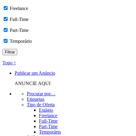
Freelance
Full-Time
Part-Time
Temporário
Topo ↑
Publicar um Anúncio
ANUNCIE AQUI
Procurar por…
Etiquetas
Tipo de Oferta
Estágio
Freelance
Full-Time
Part-Time
Temporário