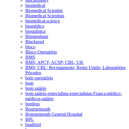
biochemistry
biomedical
Biomedical Scientist
Biomedical Scientists
biomedical-science
biomédico
bioquímica
Birmingham
Blackpool
bloco
Bloco Operatório
BMS
BMS; APCT; ACSP; CBL; UK
BMS; CBL; Recrutamento; Reino Unido; Laboratórios
Privados
bolo operatório
bom
bom salário
bom salário-especialista-especialistas-França-médico-
médicos-salário
bordeus
Bournemouth
Bournemouth General Hospital
BPL
bradford