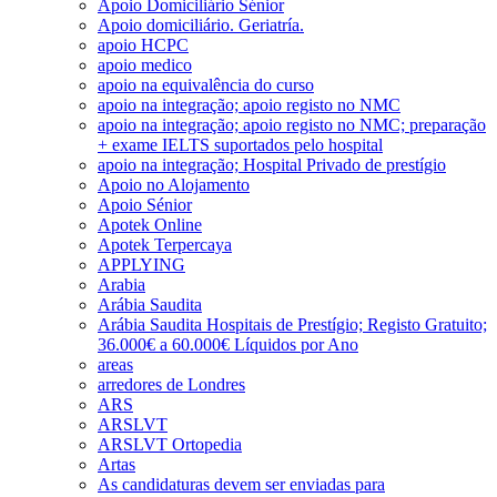
Apoio Domiciliário Sénior
Apoio domiciliário. Geriatría.
apoio HCPC
apoio medico
apoio na equivalência do curso
apoio na integração; apoio registo no NMC
apoio na integração; apoio registo no NMC; preparação
+ exame IELTS suportados pelo hospital
apoio na integração; Hospital Privado de prestígio
Apoio no Alojamento
Apoio Sénior
Apotek Online
Apotek Terpercaya
APPLYING
Arabia
Arábia Saudita
Arábia Saudita Hospitais de Prestígio; Registo Gratuito;
36.000€ a 60.000€ Líquidos por Ano
areas
arredores de Londres
ARS
ARSLVT
ARSLVT Ortopedia
Artas
As candidaturas devem ser enviadas para