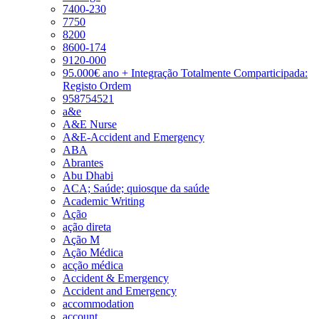
7400-230
7750
8200
8600-174
9120-000
95.000€ ano + Integração Totalmente Comparticipada:
Registo Ordem
958754521
a&e
A&E Nurse
A&E-Accident and Emergency
ABA
Abrantes
Abu Dhabi
ACA; Saúde; quiosque da saúde
Academic Writing
Ação
ação direta
Ação M
Ação Médica
acção médica
Accident & Emergency
Accident and Emergency
accommodation
account