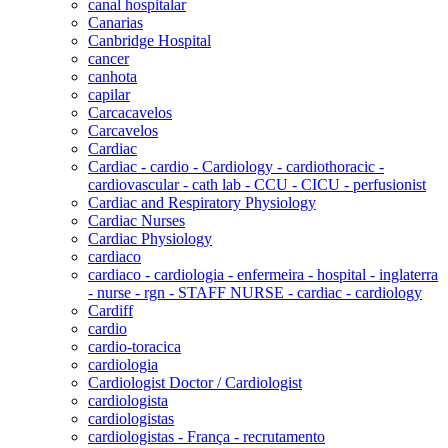
canal hospitalar
Canarias
Canbridge Hospital
cancer
canhota
capilar
Carcacavelos
Carcavelos
Cardiac
Cardiac - cardio - Cardiology - cardiothoracic -
cardiovascular - cath lab - CCU - CICU - perfusionist
Cardiac and Respiratory Physiology
Cardiac Nurses
Cardiac Physiology
cardiaco
cardiaco - cardiologia - enfermeira - hospital - inglaterra
- nurse - rgn - STAFF NURSE - cardiac - cardiology
Cardiff
cardio
cardio-toracica
cardiologia
Cardiologist Doctor / Cardiologist
cardiologista
cardiologistas
cardiologistas - França - recrutamento