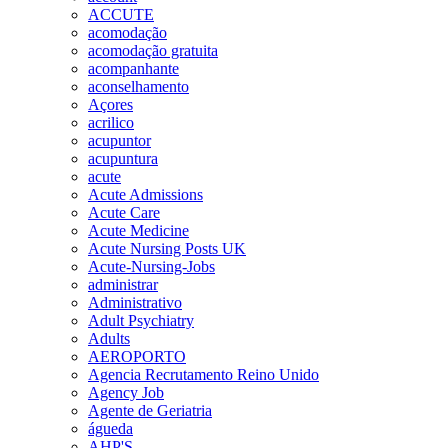
ACCUTE
acomodação
acomodação gratuita
acompanhante
aconselhamento
Açores
acrilico
acupuntor
acupuntura
acute
Acute Admissions
Acute Care
Acute Medicine
Acute Nursing Posts UK
Acute-Nursing-Jobs
administrar
Administrativo
Adult Psychiatry
Adults
AEROPORTO
Agencia Recrutamento Reino Unido
Agency Job
Agente de Geriatria
águeda
AHP'S