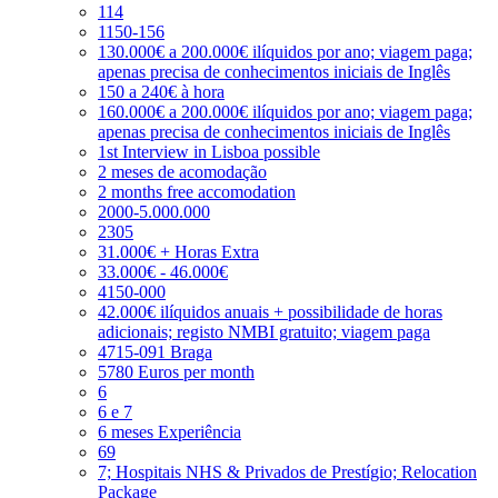
114
1150-156
130.000€ a 200.000€ ilíquidos por ano; viagem paga;
apenas precisa de conhecimentos iniciais de Inglês
150 a 240€ à hora
160.000€ a 200.000€ ilíquidos por ano; viagem paga;
apenas precisa de conhecimentos iniciais de Inglês
1st Interview in Lisboa possible
2 meses de acomodação
2 months free accomodation
2000-5.000.000
2305
31.000€ + Horas Extra
33.000€ - 46.000€
4150-000
42.000€ ilíquidos anuais + possibilidade de horas
adicionais; registo NMBI gratuito; viagem paga
4715-091 Braga
5780 Euros per month
6
6 e 7
6 meses Experiência
69
7; Hospitais NHS & Privados de Prestígio; Relocation
Package