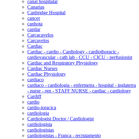
canal hospitalar
Canarias
Canbridge Hospital
cancer
canhota
capilar
Carcacavelos
Carcavelos
Cardiac
Cardiac - cardio - Cardiology - cardiothoracic -
cardiovascular - cath lab - CCU - CICU - perfusionist
Cardiac and Respiratory Physiology
Cardiac Nurses
Cardiac Physiology
cardiaco
cardiaco - cardiologia - enfermeira - hospital - inglaterra
- nurse - rgn - STAFF NURSE - cardiac - cardiology
Cardiff
cardio
cardio-toracica
cardiologia
Cardiologist Doctor / Cardiologist
cardiologista
cardiologistas
cardiologistas - França - recrutamento