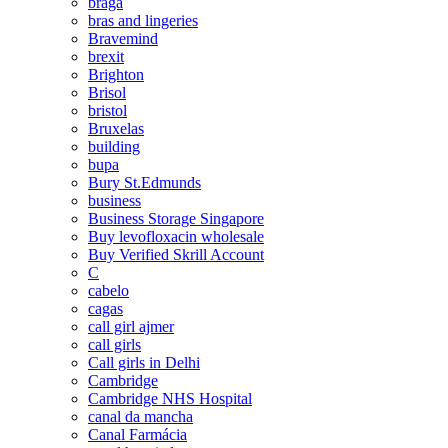
braga
bras and lingeries
Bravemind
brexit
Brighton
Brisol
bristol
Bruxelas
building
bupa
Bury St.Edmunds
business
Business Storage Singapore
Buy levofloxacin wholesale
Buy Verified Skrill Account
C
cabelo
cagas
call girl ajmer
call girls
Call girls in Delhi
Cambridge
Cambridge NHS Hospital
canal da mancha
Canal Farmácia