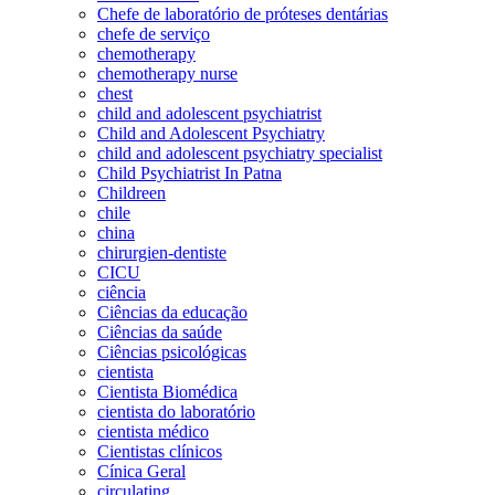
Chefe de laboratório de próteses dentárias
chefe de serviço
chemotherapy
chemotherapy nurse
chest
child and adolescent psychiatrist
Child and Adolescent Psychiatry
child and adolescent psychiatry specialist
Child Psychiatrist In Patna
Childreen
chile
china
chirurgien-dentiste
CICU
ciência
Ciências da educação
Ciências da saúde
Ciências psicológicas
cientista
Cientista Biomédica
cientista do laboratório
cientista médico
Cientistas clínicos
Cínica Geral
circulating