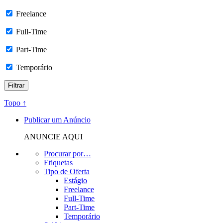
Freelance
Full-Time
Part-Time
Temporário
Topo ↑
Publicar um Anúncio
ANUNCIE AQUI
Procurar por…
Etiquetas
Tipo de Oferta
Estágio
Freelance
Full-Time
Part-Time
Temporário