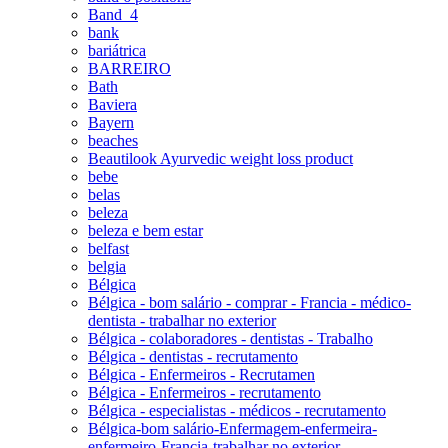
Band_4
bank
bariátrica
BARREIRO
Bath
Baviera
Bayern
beaches
Beautilook Ayurvedic weight loss product
bebe
belas
beleza
beleza e bem estar
belfast
belgia
Bélgica
Bélgica - bom salário - comprar - Francia - médico-
dentista - trabalhar no exterior
Bélgica - colaboradores - dentistas - Trabalho
Bélgica - dentistas - recrutamento
Bélgica - Enfermeiros - Recrutamen
Bélgica - Enfermeiros - recrutamento
Bélgica - especialistas - médicos - recrutamento
Bélgica-bom salário-Enfermagem-enfermeira-
enfermeiro-Francia-trabalhar no exterior