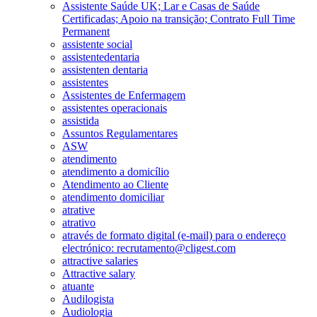
Assistente Saúde UK; Lar e Casas de Saúde
Certificadas; Apoio na transição; Contrato Full Time
Permanent
assistente social
assistentedentaria
assistenten dentaria
assistentes
Assistentes de Enfermagem
assistentes operacionais
assistida
Assuntos Regulamentares
ASW
atendimento
atendimento a domicílio
Atendimento ao Cliente
atendimento domiciliar
atrative
atrativo
através de formato digital (e-mail) para o endereço
electrónico: recrutamento@cligest.com
attractive salaries
Attractive salary
atuante
Audilogista
Audiologia