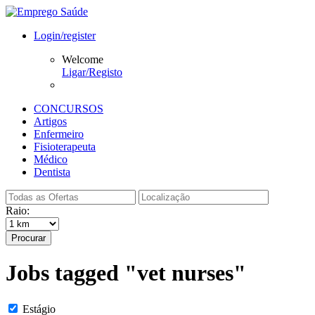
Login/register
Welcome
Ligar/Registo
CONCURSOS
Artigos
Enfermeiro
Fisioterapeuta
Médico
Dentista
Raio:
Procurar
Jobs tagged "vet nurses"
Estágio