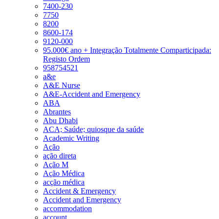
7400-230
7750
8200
8600-174
9120-000
95.000€ ano + Integração Totalmente Comparticipada:
Registo Ordem
958754521
a&e
A&E Nurse
A&E-Accident and Emergency
ABA
Abrantes
Abu Dhabi
ACA; Saúde; quiosque da saúde
Academic Writing
Ação
ação direta
Ação M
Ação Médica
acção médica
Accident & Emergency
Accident and Emergency
accommodation
account