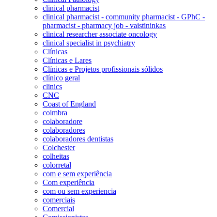
clinical pharmacist
clinical pharmacist - community pharmacist - GPhC -
pharmacist - pharmacy job - vaistininkas
clinical researcher associate oncology
clinical specialist in psychiatry
Clínicas
Clínicas e Lares
Clínicas e Projetos profissionais sólidos
clínico geral
clinics
CNC
Coast of England
coimbra
colaboradore
colaboradores
colaboradores dentistas
Colchester
colheitas
colorretal
com e sem experiência
Com experiência
com ou sem experiencia
comerciais
Comercial