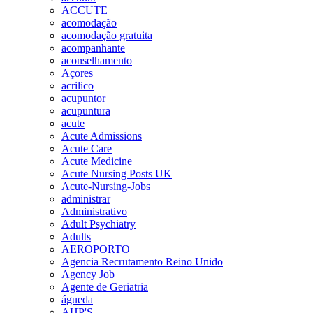
ACCUTE
acomodação
acomodação gratuita
acompanhante
aconselhamento
Açores
acrilico
acupuntor
acupuntura
acute
Acute Admissions
Acute Care
Acute Medicine
Acute Nursing Posts UK
Acute-Nursing-Jobs
administrar
Administrativo
Adult Psychiatry
Adults
AEROPORTO
Agencia Recrutamento Reino Unido
Agency Job
Agente de Geriatria
águeda
AHP'S