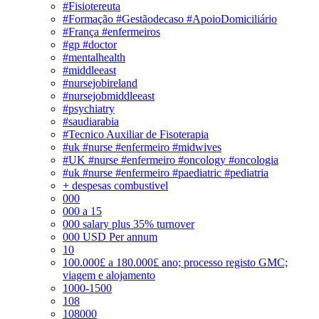
#Fisiotereuta
#Formação #Gestãodecaso #ApoioDomiciliário
#França #enfermeiros
#gp #doctor
#mentalhealth
#middleeast
#nursejobireland
#nursejobmiddleeast
#psychiatry
#saudiarabia
#Tecnico Auxiliar de Fisoterapia
#uk #nurse #enfermeiro #midwives
#UK #nurse #enfermeiro #oncology #oncologia
#uk #nurse #enfermeiro #paediatric #pediatria
+ despesas combustivel
000
000 a 15
000 salary plus 35% turnover
000 USD Per annum
10
100.000£ a 180.000£ ano; processo registo GMC;
viagem e alojamento
1000-1500
108
108000