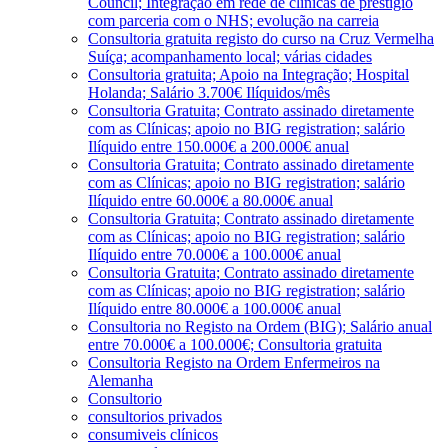
Council; Integração em rede de clínicas de prestígio
com parceria com o NHS; evolução na carreia
Consultoria gratuita registo do curso na Cruz Vermelha
Suíça; acompanhamento local; várias cidades
Consultoria gratuita; Apoio na Integração; Hospital
Holanda; Salário 3.700€ Ilíquidos/mês
Consultoria Gratuita; Contrato assinado diretamente
com as Clínicas; apoio no BIG registration; salário
Ilíquido entre 150.000€ a 200.000€ anual
Consultoria Gratuita; Contrato assinado diretamente
com as Clínicas; apoio no BIG registration; salário
Ilíquido entre 60.000€ a 80.000€ anual
Consultoria Gratuita; Contrato assinado diretamente
com as Clínicas; apoio no BIG registration; salário
Ilíquido entre 70.000€ a 100.000€ anual
Consultoria Gratuita; Contrato assinado diretamente
com as Clínicas; apoio no BIG registration; salário
Ilíquido entre 80.000€ a 100.000€ anual
Consultoria no Registo na Ordem (BIG); Salário anual
entre 70.000€ a 100.000€; Consultoria gratuita
Consultoria Registo na Ordem Enfermeiros na
Alemanha
Consultorio
consultorios privados
consumiveis clínicos