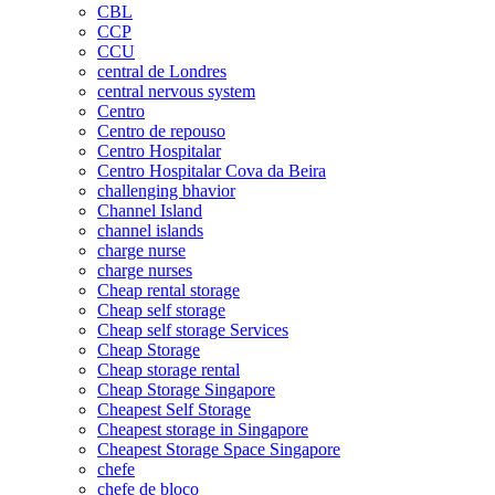
CBL
CCP
CCU
central de Londres
central nervous system
Centro
Centro de repouso
Centro Hospitalar
Centro Hospitalar Cova da Beira
challenging bhavior
Channel Island
channel islands
charge nurse
charge nurses
Cheap rental storage
Cheap self storage
Cheap self storage Services
Cheap Storage
Cheap storage rental
Cheap Storage Singapore
Cheapest Self Storage
Cheapest storage in Singapore
Cheapest Storage Space Singapore
chefe
chefe de bloco