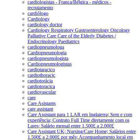
cardiologistas - França/Bélgica - médicos -
recrutamento
cardiólogo
Cardiology
cardiology doctor
Cardiology Respiratory Gastroenterology Oncology
Palliative Care Care of the Elderly Diabetes /
Endocrinology Paediatrics
cardiopneumologa
Cardiopneumologia
cardiopneumologista
Cardiopneumologistas
cardiotaracico
cardiothoracic
cardiotorácia
cardiotoracica
cardiovascular
care
Care Asistants
care assistant
Care Assistant para 1 LAR em Inglaterra; Sem e com
experiência; Contrato Full Time diretamente com os
Lares; Salário mensal entre 1.500£ a 2.000£
Care Assistant UK; Nursing/Care Home; Salários entre
1.500£ a 2.000£ por mês; Acompanhamento local em