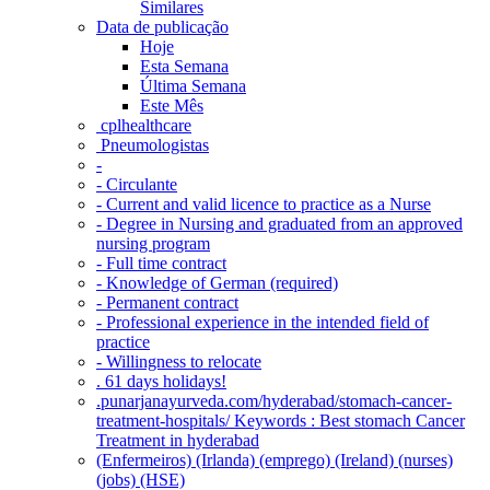
Similares
Data de publicação
Hoje
Esta Semana
Última Semana
Este Mês
‎ cplhealthcare‬
Pneumologistas
-
- Circulante
- Current and valid licence to practice as a Nurse
- Degree in Nursing and graduated from an approved
nursing program
- Full time contract
- Knowledge of German (required)
- Permanent contract
- Professional experience in the intended field of
practice
- Willingness to relocate
. 61 days holidays!
.punarjanayurveda.com/hyderabad/stomach-cancer-
treatment-hospitals/ Keywords : Best stomach Cancer
Treatment in hyderabad
(Enfermeiros) (Irlanda) (emprego) (Ireland) (nurses)
(jobs) (HSE)