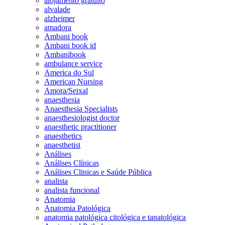
alojamento gratuito
alvalade
alzheimer
amadora
Ambani book
Ambani book id
Ambanibook
ambulance service
America do Sul
American Nursing
Amora/Seixal
anaesthesia
Anaesthesia Specialists
anaesthesiologist doctor
anaesthetic practitioner
anaesthetics
anaesthetist
Análises
Análises Clínicas
Análises Clinicas e Saúde Pública
analista
analista funcional
Anatomia
Anatomia Patológica
anatomia patológica citológica e tanatológica