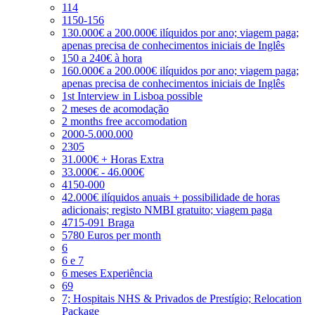
114
1150-156
130.000€ a 200.000€ ilíquidos por ano; viagem paga;
apenas precisa de conhecimentos iniciais de Inglês
150 a 240€ à hora
160.000€ a 200.000€ ilíquidos por ano; viagem paga;
apenas precisa de conhecimentos iniciais de Inglês
1st Interview in Lisboa possible
2 meses de acomodação
2 months free accomodation
2000-5.000.000
2305
31.000€ + Horas Extra
33.000€ - 46.000€
4150-000
42.000€ ilíquidos anuais + possibilidade de horas
adicionais; registo NMBI gratuito; viagem paga
4715-091 Braga
5780 Euros per month
6
6 e 7
6 meses Experiência
69
7; Hospitais NHS & Privados de Prestígio; Relocation
Package