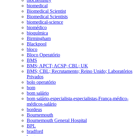
biochemistry
biomedical
Biomedical Scientist
Biomedical Scientists
biomedical-science
biomédico
bioquímica
Birmingham
Blackpool
bloco
Bloco Operatório
BMS
BMS; APCT; ACSP; CBL; UK
BMS; CBL; Recrutamento; Reino Unido; Laboratórios
Privados
bolo operatório
bom
bom salário
bom salário-especialista-especialistas-França-médico-
médicos-salário
bordeus
Bournemouth
Bournemouth General Hospital
BPL
bradford