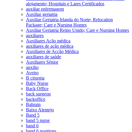
alojamento; Hospitais e Lares Certificados
auxiliar enfermagem
Auxiliar geriatria
Auxiliar Geriatria Irlanda do Norte; Relocation
Package; Care e Nursing Homes
Auxiliar Geriatria Reino Unido; Care e Nursing Homes
auxiliares
Auxiliares Ação médica
auxiliares de ação médica
Auxiliares de Acção Médica
auxiliares de saúde
Auxiliares Sénior
auxilio
Aveiro
B cirurgia
Baby Nurse
Back Office
back surgeon
backoffice
Bahrain
Baixo Alentejo
Band 5
band 5 nurse
band 6
band 6 positions