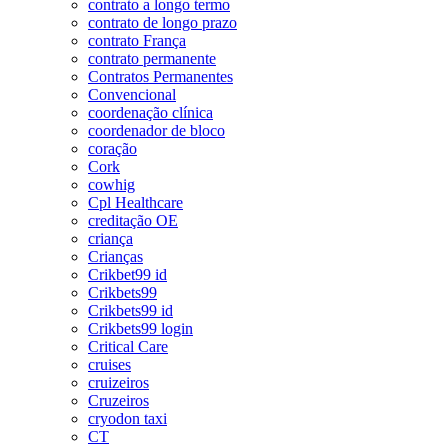
contrato a longo termo
contrato de longo prazo
contrato França
contrato permanente
Contratos Permanentes
Convencional
coordenação clínica
coordenador de bloco
coração
Cork
cowhig
Cpl Healthcare
creditação OE
criança
Crianças
Crikbet99 id
Crikbets99
Crikbets99 id
Crikbets99 login
Critical Care
cruises
cruizeiros
Cruzeiros
cryodon taxi
CT