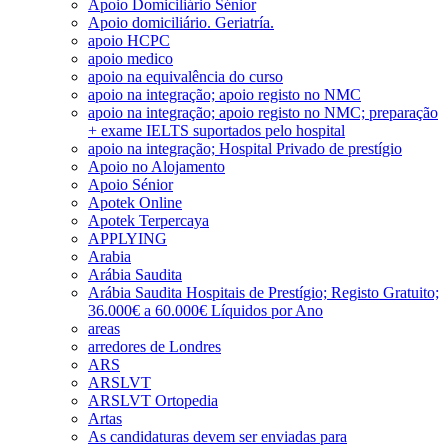
Apoio Domiciliário Sénior
Apoio domiciliário. Geriatría.
apoio HCPC
apoio medico
apoio na equivalência do curso
apoio na integração; apoio registo no NMC
apoio na integração; apoio registo no NMC; preparação
+ exame IELTS suportados pelo hospital
apoio na integração; Hospital Privado de prestígio
Apoio no Alojamento
Apoio Sénior
Apotek Online
Apotek Terpercaya
APPLYING
Arabia
Arábia Saudita
Arábia Saudita Hospitais de Prestígio; Registo Gratuito;
36.000€ a 60.000€ Líquidos por Ano
areas
arredores de Londres
ARS
ARSLVT
ARSLVT Ortopedia
Artas
As candidaturas devem ser enviadas para