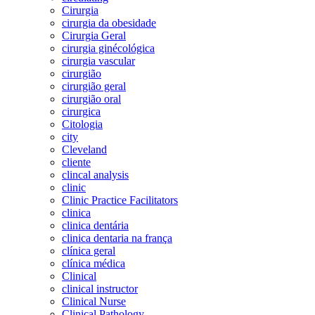
Cirurgia
cirurgia da obesidade
Cirurgia Geral
cirurgia ginécológica
cirurgia vascular
cirurgião
cirurgião geral
cirurgião oral
cirurgica
Citologia
city
Cleveland
cliente
clincal analysis
clinic
Clinic Practice Facilitators
clinica
clinica dentária
clinica dentaria na frança
clínica geral
clínica médica
Clinical
clinical instructor
Clinical Nurse
Clinical Pathology