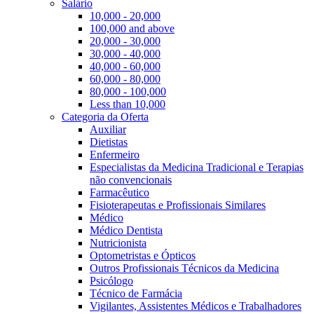
Salário
10,000 - 20,000
100,000 and above
20,000 - 30,000
30,000 - 40,000
40,000 - 60,000
60,000 - 80,000
80,000 - 100,000
Less than 10,000
Categoria da Oferta
Auxiliar
Dietistas
Enfermeiro
Especialistas da Medicina Tradicional e Terapias
não convencionais
Farmacêutico
Fisioterapeutas e Profissionais Similares
Médico
Médico Dentista
Nutricionista
Optometristas e Ópticos
Outros Profissionais Técnicos da Medicina
Psicólogo
Técnico de Farmácia
Vigilantes, Assistentes Médicos e Trabalhadores