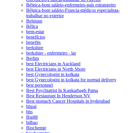
Bélgica-bom salário-enfermeiro-país estrangeiro
Bélgica-bom salário-Francia-médicos especialista-
trabalhar no exterior
Belgium
Bélica
bem-estar
benefícios
benefits
berkshire
berkshire - enfermeiro - lar
Berlim
best Electricians in Auckland
best Electricians in North Shore
best Gynecologist in kolkata
best Gynecologist in kolkata for normal delivery
best personnel
Best Psychiatrist In Kankarbagh Patna
Best Restaurant In Henderson NV
Best stomach Cancer Hospitals in hyderabad
bhpal
bhs
Big88
bilbao
Biochemie