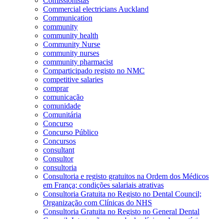
Comissionistas
Commercial electricians Auckland
Communication
community
community health
Community Nurse
community nurses
community pharmacist
Comparticipado registo no NMC
competitive salaries
comprar
comunicação
comunidade
Comunitária
Concurso
Concurso Público
Concursos
consultant
Consultor
consultoria
Consultoria e registo gratuitos na Ordem dos Médicos
em França; condições salariais atrativas
Consultoria Gratuita no Registo no Dental Council;
Organização com Clínicas do NHS
Consultoria Gratuita no Registo no General Dental