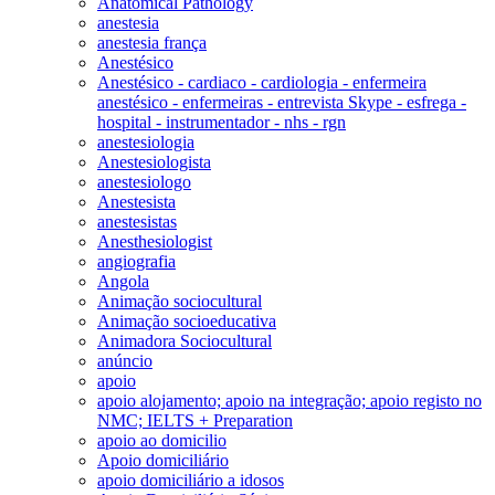
Anatomical Pathology
anestesia
anestesia frança
Anestésico
Anestésico - cardiaco - cardiologia - enfermeira
anestésico - enfermeiras - entrevista Skype - esfrega -
hospital - instrumentador - nhs - rgn
anestesiologia
Anestesiologista
anestesiologo
Anestesista
anestesistas
Anesthesiologist
angiografia
Angola
Animação sociocultural
Animação socioeducativa
Animadora Sociocultural
anúncio
apoio
apoio alojamento; apoio na integração; apoio registo no
NMC; IELTS + Preparation
apoio ao domicilio
Apoio domiciliário
apoio domiciliário a idosos