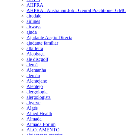
AHPRA
AHPRA - Australian Job - Genral Practitioner GMC
airedale
airlines
airways
ajuda
Ajudante Acção Directa
ajudante familiar
albufeira
Alcobaça
ale discgolf
alemã
Alemanha
alemão
Alentejano
Alentejo
alergologia
alergologista
algarve
Algés
Allied Health
Almada
Almada Forum
ALOJAMENTO