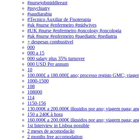
#nursejobmiddleeast
#psychiatry
#saudiarabia
#Tecnico Auxiliar de Fisoterapia
#uk #nurse #enfermeiro #midwives
#UK #nurse #enfermeiro #oncology #oncologia
#uk #nurse #enfermeiro #paediatric #pediatria
+ despesas combustivel
000
000 a 15
000 salary plus 35% turnover
000 USD Per annum
10
100.000£ a 180.000£ ano; processo registo GMC; viage
1000-1500
108
108000
114
1150-156
130.000€ a 200.000€ ilíquidos por ano; viagem paga; ape
150 a 240€ à hora
160.000€ a 200.000€ ilíquidos por ano; viagem paga; ape
1st Interview in Lisboa possible
2 meses de acomodação
2 months free accomodation