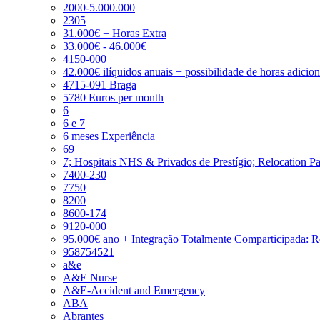
2000-5.000.000
2305
31.000€ + Horas Extra
33.000€ - 46.000€
4150-000
42.000€ ilíquidos anuais + possibilidade de horas adicio
4715-091 Braga
5780 Euros per month
6
6 e 7
6 meses Experiência
69
7; Hospitais NHS & Privados de Prestígio; Relocation P
7400-230
7750
8200
8600-174
9120-000
95.000€ ano + Integração Totalmente Comparticipada: 
958754521
a&e
A&E Nurse
A&E-Accident and Emergency
ABA
Abrantes