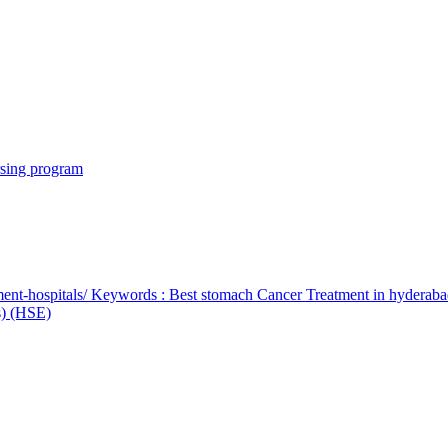
rsing program
ent-hospitals/ Keywords : Best stomach Cancer Treatment in hyderab
bs) (HSE)