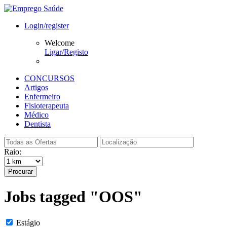
Login/register
Welcome
Ligar/Registo
CONCURSOS
Artigos
Enfermeiro
Fisioterapeuta
Médico
Dentista
Raio:
Procurar
Jobs tagged "OOS"
Estágio