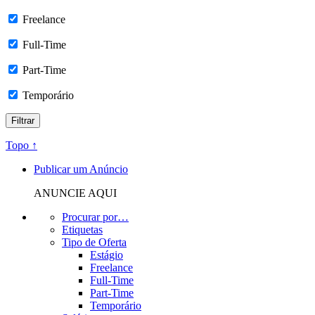
Freelance
Full-Time
Part-Time
Temporário
Topo ↑
Publicar um Anúncio
ANUNCIE AQUI
Procurar por…
Etiquetas
Tipo de Oferta
Estágio
Freelance
Full-Time
Part-Time
Temporário