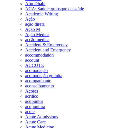
Abu Dhabi
ACA; Saúde; quiosque da saúde
Academic Writing
Ação
ação direta
Ação M
Ação Médica
acção médica
Accident & Emergency
Accident and Emergency
accommodation
account
ACCUTE
acomodação
acomodação gratuita
acompanhante
aconselhamento
Açores
acrilico
acupuntor
acupuntura
acute
Acute Admissions
Acute Care
Acute Medicine