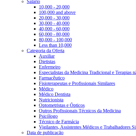
Salário
10,000 - 20,000
100,000 and above
20,000 - 30,000
30,000 - 40,000
40,000 - 60,000
60,000 - 80,000
80,000 - 100,000
Less than 10,000
Categoria da Oferta
Auxiliar
Dietistas
Enfermeiro
Especialistas da Medicina Tradicional e Terapias 
Farmacêutico
Fisioterapeutas e Profissionais Similares
Médico
Médico Dentista
Nutricionista
Optometristas e Ópticos
Outros Profissionais Técnicos da Medicina
Psicólogo
Técnico de Farmácia
Vigilantes, Assistentes Médicos e Trabalhadores Si
Data de publicação