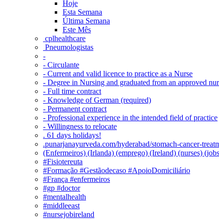
Hoje
Esta Semana
Última Semana
Este Mês
‎ cplhealthcare‬
Pneumologistas
-
- Circulante
- Current and valid licence to practice as a Nurse
- Degree in Nursing and graduated from an approved nu
- Full time contract
- Knowledge of German (required)
- Permanent contract
- Professional experience in the intended field of practice
- Willingness to relocate
. 61 days holidays!
.punarjanayurveda.com/hyderabad/stomach-cancer-treatm
(Enfermeiros) (Irlanda) (emprego) (Ireland) (nurses) (jo
#Fisiotereuta
#Formação #Gestãodecaso #ApoioDomiciliário
#França #enfermeiros
#gp #doctor
#mentalhealth
#middleeast
#nursejobireland