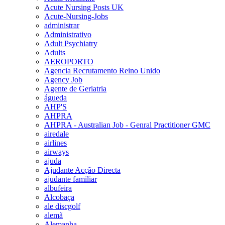
Acute Nursing Posts UK
Acute-Nursing-Jobs
administrar
Administrativo
Adult Psychiatry
Adults
AEROPORTO
Agencia Recrutamento Reino Unido
Agency Job
Agente de Geriatria
águeda
AHP'S
AHPRA
AHPRA - Australian Job - Genral Practitioner GMC
airedale
airlines
airways
ajuda
Ajudante Acção Directa
ajudante familiar
albufeira
Alcobaça
ale discgolf
alemã
Alemanha