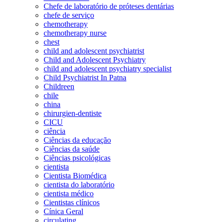
Chefe de laboratório de próteses dentárias
chefe de serviço
chemotherapy
chemotherapy nurse
chest
child and adolescent psychiatrist
Child and Adolescent Psychiatry
child and adolescent psychiatry specialist
Child Psychiatrist In Patna
Childreen
chile
china
chirurgien-dentiste
CICU
ciência
Ciências da educação
Ciências da saúde
Ciências psicológicas
cientista
Cientista Biomédica
cientista do laboratório
cientista médico
Cientistas clínicos
Cínica Geral
circulating