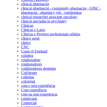
clinical pharmacist
clinical pharmacist - community pharmacist - GPhC -
pharmacist - pharmacy job - vaistininkas
clinical researcher associate oncology
clinical specialist in psychiatry
Clínicas
Clínicas e Lares
Clínicas e Projetos profissionais sólidos
clínico geral
clinics
CNC
Coast of England
coimbra
colaboradore
colaboradores
colaboradores dentistas
Colchester
colheitas
colorretal
com e sem experiência
Com experiência
com ou sem experiencia
comerciais
Comercial