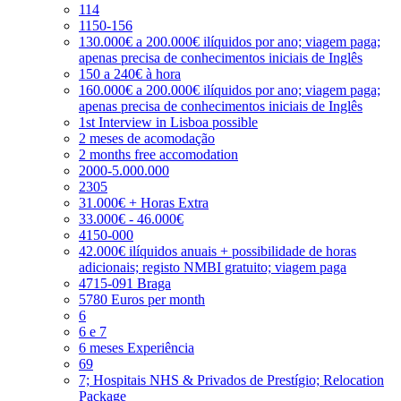
114
1150-156
130.000€ a 200.000€ ilíquidos por ano; viagem paga;
apenas precisa de conhecimentos iniciais de Inglês
150 a 240€ à hora
160.000€ a 200.000€ ilíquidos por ano; viagem paga;
apenas precisa de conhecimentos iniciais de Inglês
1st Interview in Lisboa possible
2 meses de acomodação
2 months free accomodation
2000-5.000.000
2305
31.000€ + Horas Extra
33.000€ - 46.000€
4150-000
42.000€ ilíquidos anuais + possibilidade de horas
adicionais; registo NMBI gratuito; viagem paga
4715-091 Braga
5780 Euros per month
6
6 e 7
6 meses Experiência
69
7; Hospitais NHS & Privados de Prestígio; Relocation
Package