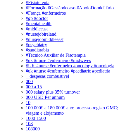
#Fisiotereuta
#Formação #Gestãodecaso #ApoioDomiciliário
#França #enfermeiros
#gp #doctor
#mentalhealth
#middleeast
#nursejobireland
#nursejobmiddleeast
#psychiatry
#saudiarabia
#Tecnico Auxiliar de Fisoterapia
#uk #nurse #enfermeiro #midwives
#UK #nurse #enfermeiro #oncology #oncologia
#uk #nurse #enfermeiro #paediatric #pediatria
+ despesas combustivel
000
000 a 15
000 salary plus 35% turnover
000 USD Per annum
10
100.000£ a 180.000£ ano; processo registo GMC;
viagem e alojamento
1000-1500
108
108000