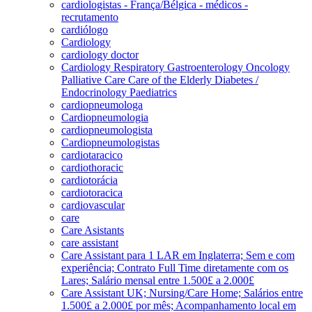
cardiologistas - França/Bélgica - médicos -
recrutamento
cardiólogo
Cardiology
cardiology doctor
Cardiology Respiratory Gastroenterology Oncology
Palliative Care Care of the Elderly Diabetes /
Endocrinology Paediatrics
cardiopneumologa
Cardiopneumologia
cardiopneumologista
Cardiopneumologistas
cardiotaracico
cardiothoracic
cardiotorácia
cardiotoracica
cardiovascular
care
Care Asistants
care assistant
Care Assistant para 1 LAR em Inglaterra; Sem e com
experiência; Contrato Full Time diretamente com os
Lares; Salário mensal entre 1.500£ a 2.000£
Care Assistant UK; Nursing/Care Home; Salários entre
1.500£ a 2.000£ por mês; Acompanhamento local em