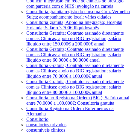
Council; Integração em rede de clínicas de prestígio
com parceria com o NHS; evolução na carreia
Consultoria gratuita registo do curso na Cruz Vermelha
Suíça; acompanhamento local; várias cidades
Consultoria gratuita; Apoio na Integração; Hospital
Holanda; Salário 3.700€ Ilíquidos/mês
Consultoria Gratuita; Contrato assinado diretamente
com as Clínicas; apoio no BIG registration; salário
Ilíquido entre 150.000€ a 200.000€ anual
Consultoria Gratuita; Contrato assinado diretamente
com as Clínicas; apoio no BIG registration; salário
Ilíquido entre 60.000€ a 80.000€ anual
Consultoria Gratuita; Contrato assinado diretamente
com as Clínicas; apoio no BIG registration; salário
Ilíquido entre 70.000€ a 100.000€ anual
Consultoria Gratuita; Contrato assinado diretamente
com as Clínicas; apoio no BIG registration; salário
Ilíquido entre 80.000€ a 100.000€ anual
Consultoria no Registo na Ordem (BIG); Salário anual
entre 70.000€ a 100.000€; Consultoria gratuita
Consultoria Registo na Ordem Enfermeiros na
Alemanha
Consultorio
consultorios privados
consumiveis clínicos