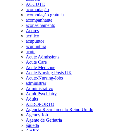
ACCUTE
acomodação
acomodação gratuita
acompanhante
aconselhamento
Açores
acrilico
acupuntor
acupuntura
acute
Acute Admissions
Acute Care
Acute Medicine
Acute Nursing Posts UK
Acute-Nursing-Jobs
administrar
Administrativo
Adult Psychiatry
Adults
AEROPORTO
Agencia Recrutamento Reino Unido
Agency Job
Agente de Geriatria
águeda
AHP'S