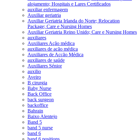
alojamento; Hospitais e Lares Certificados
auxiliar enfermagem
Auxiliar geriatria
Auxiliar Geriatria Irlanda do Norte; Relocation
Package; Care e Nursing Homes
Auxiliar Geriatria Reino Unido; Care e Nursing Homes
auxiliares
Auxiliares Ação médica
auxiliares de ação médica
Auxiliares de Acção Médica
auxiliares de saúde
Auxiliares Sénior
auxilio
Aveiro
B cirurgia
Baby Nurse
Back Office
back surgeon
backoffice
Bahrain
Baixo Alentejo
Band 5
band 5 nurse
band 6
band 6 positions