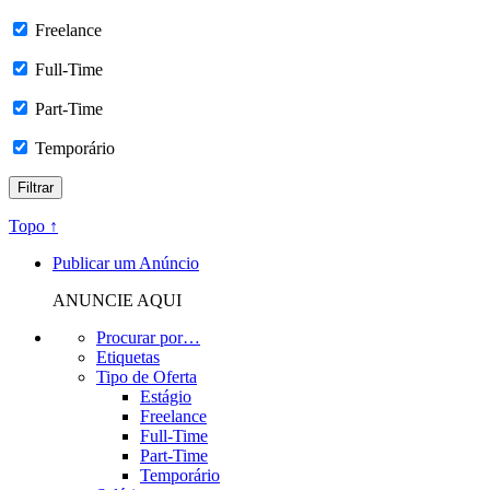
Freelance
Full-Time
Part-Time
Temporário
Topo ↑
Publicar um Anúncio
ANUNCIE AQUI
Procurar por…
Etiquetas
Tipo de Oferta
Estágio
Freelance
Full-Time
Part-Time
Temporário