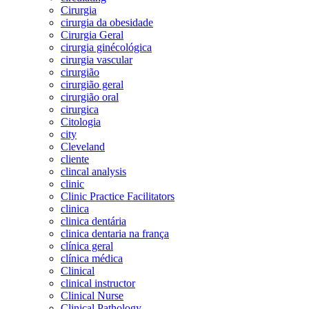
Cirurgia
cirurgia da obesidade
Cirurgia Geral
cirurgia ginécológica
cirurgia vascular
cirurgião
cirurgião geral
cirurgião oral
cirurgica
Citologia
city
Cleveland
cliente
clincal analysis
clinic
Clinic Practice Facilitators
clinica
clinica dentária
clinica dentaria na frança
clínica geral
clínica médica
Clinical
clinical instructor
Clinical Nurse
Clinical Pathology