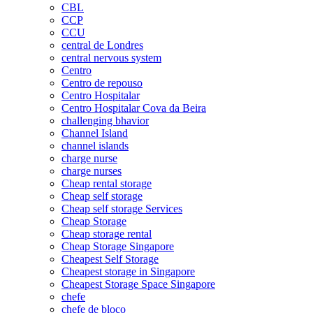
CBL
CCP
CCU
central de Londres
central nervous system
Centro
Centro de repouso
Centro Hospitalar
Centro Hospitalar Cova da Beira
challenging bhavior
Channel Island
channel islands
charge nurse
charge nurses
Cheap rental storage
Cheap self storage
Cheap self storage Services
Cheap Storage
Cheap storage rental
Cheap Storage Singapore
Cheapest Self Storage
Cheapest storage in Singapore
Cheapest Storage Space Singapore
chefe
chefe de bloco