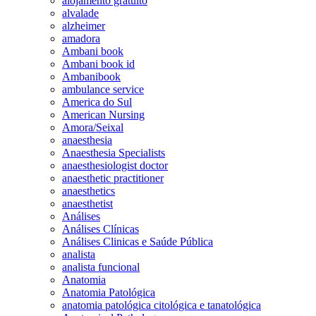
alojamento gratuito
alvalade
alzheimer
amadora
Ambani book
Ambani book id
Ambanibook
ambulance service
America do Sul
American Nursing
Amora/Seixal
anaesthesia
Anaesthesia Specialists
anaesthesiologist doctor
anaesthetic practitioner
anaesthetics
anaesthetist
Análises
Análises Clínicas
Análises Clinicas e Saúde Pública
analista
analista funcional
Anatomia
Anatomia Patológica
anatomia patológica citológica e tanatológica