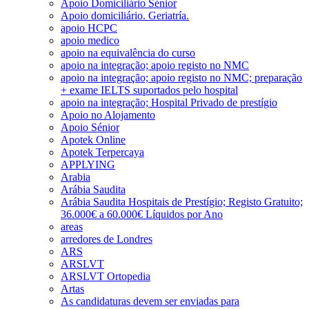
Apoio Domiciliário Sénior
Apoio domiciliário. Geriatría.
apoio HCPC
apoio medico
apoio na equivalência do curso
apoio na integração; apoio registo no NMC
apoio na integração; apoio registo no NMC; preparação
+ exame IELTS suportados pelo hospital
apoio na integração; Hospital Privado de prestígio
Apoio no Alojamento
Apoio Sénior
Apotek Online
Apotek Terpercaya
APPLYING
Arabia
Arábia Saudita
Arábia Saudita Hospitais de Prestígio; Registo Gratuito;
36.000€ a 60.000€ Líquidos por Ano
areas
arredores de Londres
ARS
ARSLVT
ARSLVT Ortopedia
Artas
As candidaturas devem ser enviadas para