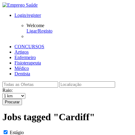
Login/register
Welcome
Ligar/Registo
CONCURSOS
Artigos
Enfermeiro
Fisioterapeuta
Médico
Dentista
Raio:
Procurar
Jobs tagged "Cardiff"
Estágio