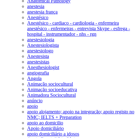
Anatomical Pathology
anestesia
anestesia frança
Anestésico
Anestésico - cardiaco - cardiologia - enfermeira
anestésico - enfermeiras - entrevista Skype - esfrega -
hospital - instrumentador - nhs - rgn
anestesiologia
Anestesiologista
anestesiologo
Anestesista
anestesistas
Anesthesiologist
angiografia
Angola
Animação sociocultural
Animação socioeducativa
Animadora Sociocultural
anúncio
apoio
apoio alojamento; apoio na integração; apoio registo no
NMC; IELTS + Preparation
apoio ao domicilio
Apoio domiciliário
apoio domiciliário a idosos