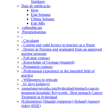
Similares
Data de publicação
Hoje
Esta Semana
Última Semana
Este Mês
‎ cplhealthcare‬
Pneumologistas
-
- Circulante
- Current and valid licence to practice as a Nurse
- Degree in Nursing and graduated from an approved
nursing program
- Full time contract
- Knowledge of German (required)
- Permanent contract
- Professional experience in the intended field of
practice
- Willingness to relocate
. 61 days holidays!
.punarjanayurveda.com/hyderabad/stomach-cancer-
treatment-hospitals/ Keywords : Best stomach Cancer
Treatment in hyderabad
(Enfermeiros) (Irlanda) (emprego) (Ireland) (nurses)
(jobs) (HSE)