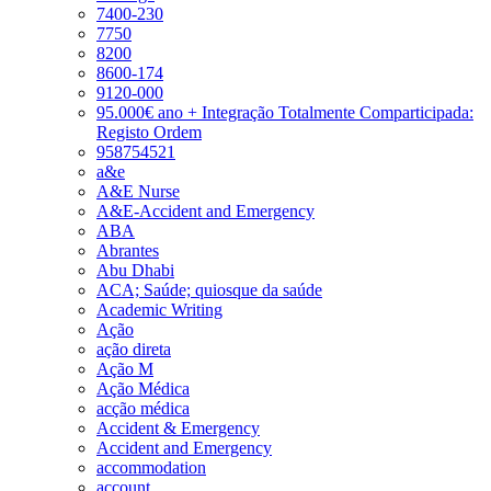
7400-230
7750
8200
8600-174
9120-000
95.000€ ano + Integração Totalmente Comparticipada:
Registo Ordem
958754521
a&e
A&E Nurse
A&E-Accident and Emergency
ABA
Abrantes
Abu Dhabi
ACA; Saúde; quiosque da saúde
Academic Writing
Ação
ação direta
Ação M
Ação Médica
acção médica
Accident & Emergency
Accident and Emergency
accommodation
account