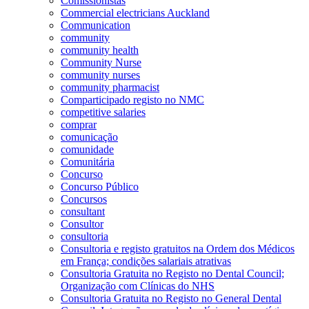
Comissionistas
Commercial electricians Auckland
Communication
community
community health
Community Nurse
community nurses
community pharmacist
Comparticipado registo no NMC
competitive salaries
comprar
comunicação
comunidade
Comunitária
Concurso
Concurso Público
Concursos
consultant
Consultor
consultoria
Consultoria e registo gratuitos na Ordem dos Médicos
em França; condições salariais atrativas
Consultoria Gratuita no Registo no Dental Council;
Organização com Clínicas do NHS
Consultoria Gratuita no Registo no General Dental