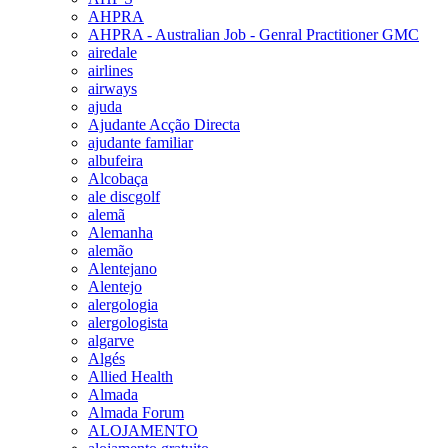
AHPRA
AHPRA - Australian Job - Genral Practitioner GMC
airedale
airlines
airways
ajuda
Ajudante Acção Directa
ajudante familiar
albufeira
Alcobaça
ale discgolf
alemã
Alemanha
alemão
Alentejano
Alentejo
alergologia
alergologista
algarve
Algés
Allied Health
Almada
Almada Forum
ALOJAMENTO