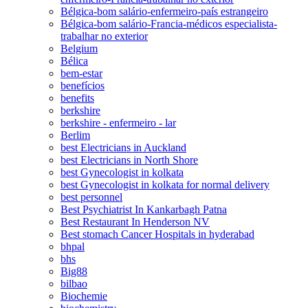
Bélgica-bom salário-enfermeiro-país estrangeiro
Bélgica-bom salário-Francia-médicos especialista-
trabalhar no exterior
Belgium
Bélica
bem-estar
benefícios
benefits
berkshire
berkshire - enfermeiro - lar
Berlim
best Electricians in Auckland
best Electricians in North Shore
best Gynecologist in kolkata
best Gynecologist in kolkata for normal delivery
best personnel
Best Psychiatrist In Kankarbagh Patna
Best Restaurant In Henderson NV
Best stomach Cancer Hospitals in hyderabad
bhpal
bhs
Big88
bilbao
Biochemie