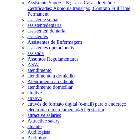
Assistente Saúde UK; Lar e Casas de Saúde
Certificadas; Apoio na transição; Contrato Full Time
Permanent
assistente social
assistentedentaria
assistenten dentaria
assistentes
Assistentes de Enfermagem
assistentes operacionais
assistida
Assuntos Regulamentares
ASW
atendimento
atendimento a domicílio
Atendimento ao Cliente
atendimento domiciliar
atrative
atrativo
através de formato digital (e-mail) para o endereço
electrónico: recrutamento@cligest.com
attractive salaries
Attractive salary
atuante
Audilogista
Audiologia