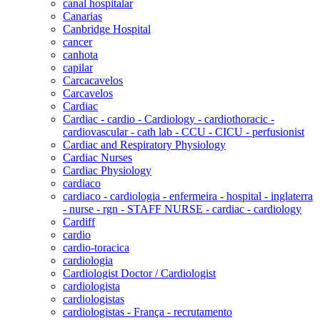
canal hospitalar
Canarias
Canbridge Hospital
cancer
canhota
capilar
Carcacavelos
Carcavelos
Cardiac
Cardiac - cardio - Cardiology - cardiothoracic -
cardiovascular - cath lab - CCU - CICU - perfusionist
Cardiac and Respiratory Physiology
Cardiac Nurses
Cardiac Physiology
cardiaco
cardiaco - cardiologia - enfermeira - hospital - inglaterra
- nurse - rgn - STAFF NURSE - cardiac - cardiology
Cardiff
cardio
cardio-toracica
cardiologia
Cardiologist Doctor / Cardiologist
cardiologista
cardiologistas
cardiologistas - França - recrutamento