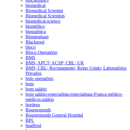
biochemistry
biomedical
Biomedical Scientist
Biomedical Scientists
biomedical-science
biomédico
bioquímica
Birmingham
Blackpool
bloco
Bloco Operatório
BMS
BMS; APCT; ACSP; CBL; UK
BMS; CBL; Recrutamento; Reino Unido; Laboratórios
Privados
bolo operatório
bom
bom salário
bom salário-especialista-especialistas-França-médico-
médicos-salário
bordeus
Bournemouth
Bournemouth General Hospital
BPL
bradford