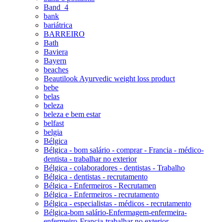
Band_4
bank
bariátrica
BARREIRO
Bath
Baviera
Bayern
beaches
Beautilook Ayurvedic weight loss product
bebe
belas
beleza
beleza e bem estar
belfast
belgia
Bélgica
Bélgica - bom salário - comprar - Francia - médico-
dentista - trabalhar no exterior
Bélgica - colaboradores - dentistas - Trabalho
Bélgica - dentistas - recrutamento
Bélgica - Enfermeiros - Recrutamen
Bélgica - Enfermeiros - recrutamento
Bélgica - especialistas - médicos - recrutamento
Bélgica-bom salário-Enfermagem-enfermeira-
enfermeiro-Francia-trabalhar no exterior