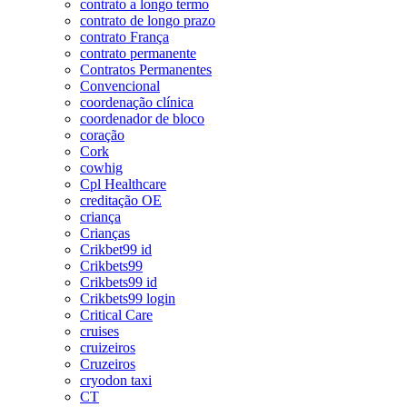
contrato a longo termo
contrato de longo prazo
contrato França
contrato permanente
Contratos Permanentes
Convencional
coordenação clínica
coordenador de bloco
coração
Cork
cowhig
Cpl Healthcare
creditação OE
criança
Crianças
Crikbet99 id
Crikbets99
Crikbets99 id
Crikbets99 login
Critical Care
cruises
cruizeiros
Cruzeiros
cryodon taxi
CT