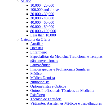
Salário
10,000 - 20,000
100,000 and above
20,000 - 30,000
30,000 - 40,000
40,000 - 60,000
60,000 - 80,000
80,000 - 100,000
Less than 10,000
Categoria da Oferta
Auxiliar
Dietistas
Enfermeiro
Especialistas da Medicina Tradicional e Terapias
não convencionais
Farmacêutico
Fisioterapeutas e Profissionais Similares
Médico
Médico Dentista
Nutricionista
Optometristas e Ópticos
Outros Profissionais Técnicos da Medicina
Psicólogo
Técnico de Farmácia
Vigilantes, Assistentes Médicos e Trabalhadores