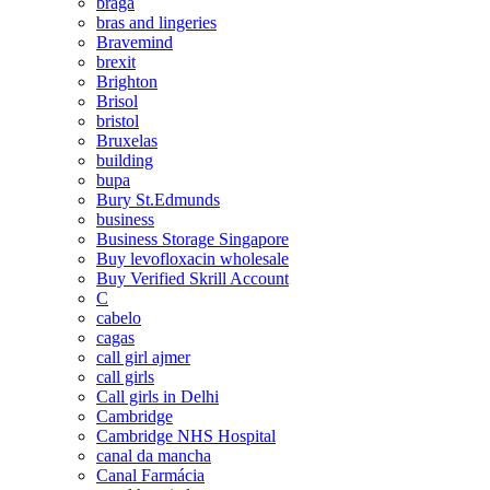
braga
bras and lingeries
Bravemind
brexit
Brighton
Brisol
bristol
Bruxelas
building
bupa
Bury St.Edmunds
business
Business Storage Singapore
Buy levofloxacin wholesale
Buy Verified Skrill Account
C
cabelo
cagas
call girl ajmer
call girls
Call girls in Delhi
Cambridge
Cambridge NHS Hospital
canal da mancha
Canal Farmácia