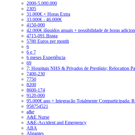
2000-5.000.000
2305
31.000€ + Horas Extra
33.000€ - 46.000€
4150-000
42.000€ ilíquidos anuais + possibilidade de horas adicio
4715-091 Braga
5780 Euros per month
6
6 e 7
6 meses Experiência
69
7; Hospitais NHS & Privados de Prestígio; Relocation P
7400-230
7750
8200
8600-174
9120-000
95.000€ ano + Integração Totalmente Comparticipada: 
958754521
a&e
A&E Nurse
A&E-Accident and Emergency
ABA
Abrantes