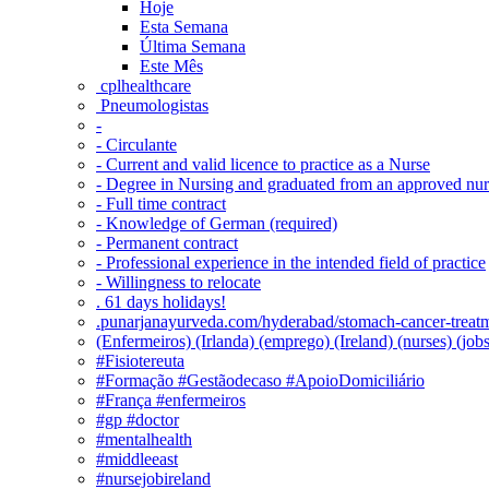
Hoje
Esta Semana
Última Semana
Este Mês
‎ cplhealthcare‬
Pneumologistas
-
- Circulante
- Current and valid licence to practice as a Nurse
- Degree in Nursing and graduated from an approved nu
- Full time contract
- Knowledge of German (required)
- Permanent contract
- Professional experience in the intended field of practice
- Willingness to relocate
. 61 days holidays!
.punarjanayurveda.com/hyderabad/stomach-cancer-treatm
(Enfermeiros) (Irlanda) (emprego) (Ireland) (nurses) (jo
#Fisiotereuta
#Formação #Gestãodecaso #ApoioDomiciliário
#França #enfermeiros
#gp #doctor
#mentalhealth
#middleeast
#nursejobireland