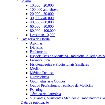
Salário
10,000 - 20,000
100,000 and above
20,000 - 30,000
30,000 - 40,000
40,000 - 60,000
60,000 - 80,000
80,000 - 100,000
Less than 10,000
Categoria da Oferta
Auxiliar
Dietistas
Enfermeiro
Especialistas da Medicina Tradicional e Terapias 
Farmacêutico
Fisioterapeutas e Profissionais Similares
Médico
Médico Dentista
Nutricionista
Optometristas e Ópticos
Outros Profissionais Técnicos da Medicina
Psicólogo
Técnico de Farmácia
Vigilantes, Assistentes Médicos e Trabalhadores Si
Data de publicação