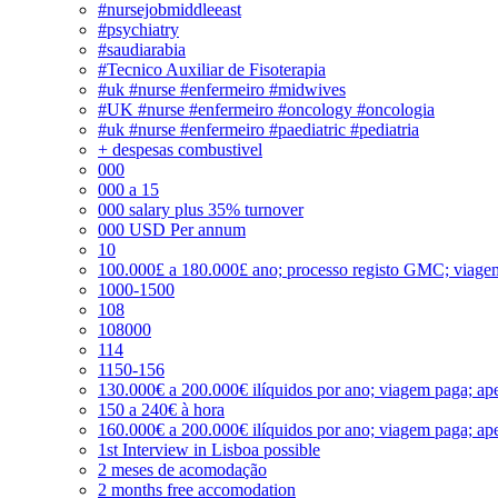
#nursejobmiddleeast
#psychiatry
#saudiarabia
#Tecnico Auxiliar de Fisoterapia
#uk #nurse #enfermeiro #midwives
#UK #nurse #enfermeiro #oncology #oncologia
#uk #nurse #enfermeiro #paediatric #pediatria
+ despesas combustivel
000
000 a 15
000 salary plus 35% turnover
000 USD Per annum
10
100.000£ a 180.000£ ano; processo registo GMC; viage
1000-1500
108
108000
114
1150-156
130.000€ a 200.000€ ilíquidos por ano; viagem paga; ape
150 a 240€ à hora
160.000€ a 200.000€ ilíquidos por ano; viagem paga; ape
1st Interview in Lisboa possible
2 meses de acomodação
2 months free accomodation