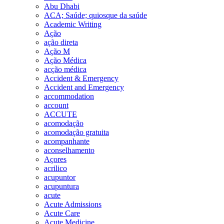
Abu Dhabi
ACA; Saúde; quiosque da saúde
Academic Writing
Ação
ação direta
Ação M
Ação Médica
acção médica
Accident & Emergency
Accident and Emergency
accommodation
account
ACCUTE
acomodação
acomodação gratuita
acompanhante
aconselhamento
Açores
acrilico
acupuntor
acupuntura
acute
Acute Admissions
Acute Care
Acute Medicine