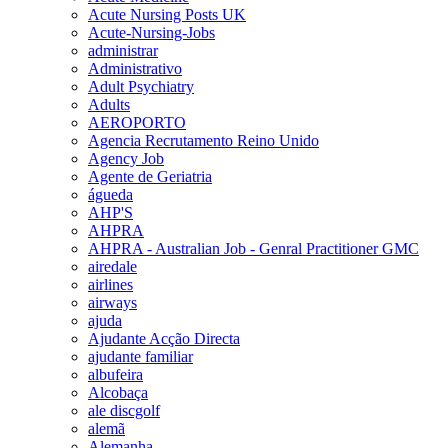
Acute Nursing Posts UK
Acute-Nursing-Jobs
administrar
Administrativo
Adult Psychiatry
Adults
AEROPORTO
Agencia Recrutamento Reino Unido
Agency Job
Agente de Geriatria
águeda
AHP'S
AHPRA
AHPRA - Australian Job - Genral Practitioner GMC
airedale
airlines
airways
ajuda
Ajudante Acção Directa
ajudante familiar
albufeira
Alcobaça
ale discgolf
alemã
Alemanha