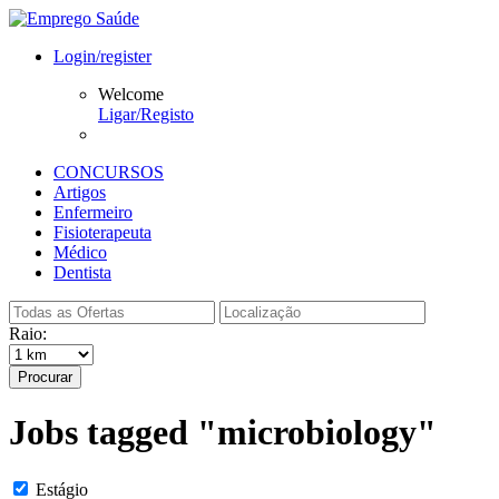
Login/register
Welcome
Ligar/Registo
CONCURSOS
Artigos
Enfermeiro
Fisioterapeuta
Médico
Dentista
Raio:
Procurar
Jobs tagged "microbiology"
Estágio