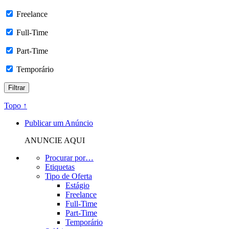
Freelance
Full-Time
Part-Time
Temporário
Topo ↑
Publicar um Anúncio
ANUNCIE AQUI
Procurar por…
Etiquetas
Tipo de Oferta
Estágio
Freelance
Full-Time
Part-Time
Temporário