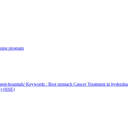
rsing program
ent-hospitals/ Keywords : Best stomach Cancer Treatment in hyderab
bs) (HSE)