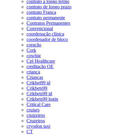
contrato a longo termo
contrato de longo prazo
contrato França
contrato permanente
Contratos Permanentes
Convencional
coordenação clínica
coordenador de bloco
coração
Cork
cowhig
Cpl Healthcare
creditação OE
criança
Crianças
Crikbet99 id
Crikbets99
Crikbets99 id
Crikbets99 login
Critical Care
cruises
cruizeiros
Cruzeiros
cryodon taxi
CT