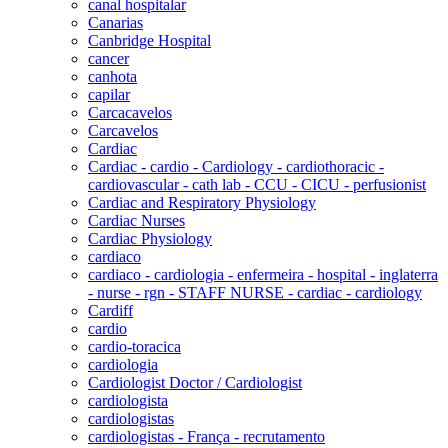
canal hospitalar
Canarias
Canbridge Hospital
cancer
canhota
capilar
Carcacavelos
Carcavelos
Cardiac
Cardiac - cardio - Cardiology - cardiothoracic -
cardiovascular - cath lab - CCU - CICU - perfusionist
Cardiac and Respiratory Physiology
Cardiac Nurses
Cardiac Physiology
cardiaco
cardiaco - cardiologia - enfermeira - hospital - inglaterra
- nurse - rgn - STAFF NURSE - cardiac - cardiology
Cardiff
cardio
cardio-toracica
cardiologia
Cardiologist Doctor / Cardiologist
cardiologista
cardiologistas
cardiologistas - França - recrutamento