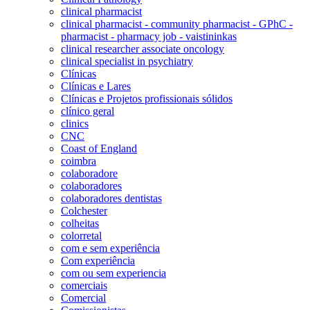
clinical pharmacist
clinical pharmacist - community pharmacist - GPhC -
pharmacist - pharmacy job - vaistininkas
clinical researcher associate oncology
clinical specialist in psychiatry
Clínicas
Clínicas e Lares
Clínicas e Projetos profissionais sólidos
clínico geral
clinics
CNC
Coast of England
coimbra
colaboradore
colaboradores
colaboradores dentistas
Colchester
colheitas
colorretal
com e sem experiência
Com experiência
com ou sem experiencia
comerciais
Comercial