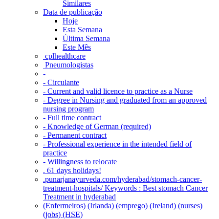
Similares
Data de publicação
Hoje
Esta Semana
Última Semana
Este Mês
‎ cplhealthcare‬
Pneumologistas
-
- Circulante
- Current and valid licence to practice as a Nurse
- Degree in Nursing and graduated from an approved
nursing program
- Full time contract
- Knowledge of German (required)
- Permanent contract
- Professional experience in the intended field of
practice
- Willingness to relocate
. 61 days holidays!
.punarjanayurveda.com/hyderabad/stomach-cancer-
treatment-hospitals/ Keywords : Best stomach Cancer
Treatment in hyderabad
(Enfermeiros) (Irlanda) (emprego) (Ireland) (nurses)
(jobs) (HSE)