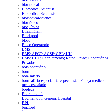
biochemistry
biomedical
Biomedical Scientist
Biomedical Scientists
biomedical-science
biomédico
bioquímica
Birmingham
Blackpool
bloco
Bloco Operatório
BMS
BMS; APCT; ACSP; CBL; UK
BMS; CBL; Recrutamento; Reino Unido; Laboratórios
Privados
bolo operatório
bom
bom salário
bom salário-especialista-especialistas-França-médico-
médicos-salário
bordeus
Bournemouth
Bournemouth General Hospital
BPL
bradford