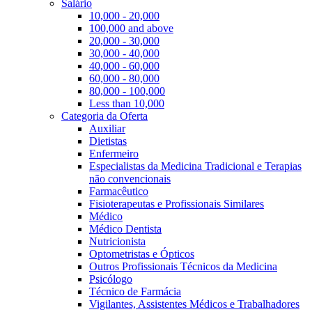
Salário
10,000 - 20,000
100,000 and above
20,000 - 30,000
30,000 - 40,000
40,000 - 60,000
60,000 - 80,000
80,000 - 100,000
Less than 10,000
Categoria da Oferta
Auxiliar
Dietistas
Enfermeiro
Especialistas da Medicina Tradicional e Terapias
não convencionais
Farmacêutico
Fisioterapeutas e Profissionais Similares
Médico
Médico Dentista
Nutricionista
Optometristas e Ópticos
Outros Profissionais Técnicos da Medicina
Psicólogo
Técnico de Farmácia
Vigilantes, Assistentes Médicos e Trabalhadores