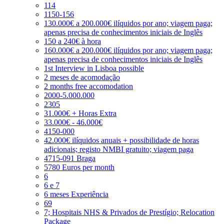
114
1150-156
130.000€ a 200.000€ ilíquidos por ano; viagem paga;
apenas precisa de conhecimentos iniciais de Inglês
150 a 240€ à hora
160.000€ a 200.000€ ilíquidos por ano; viagem paga;
apenas precisa de conhecimentos iniciais de Inglês
1st Interview in Lisboa possible
2 meses de acomodação
2 months free accomodation
2000-5.000.000
2305
31.000€ + Horas Extra
33.000€ - 46.000€
4150-000
42.000€ ilíquidos anuais + possibilidade de horas
adicionais; registo NMBI gratuito; viagem paga
4715-091 Braga
5780 Euros per month
6
6 e 7
6 meses Experiência
69
7; Hospitais NHS & Privados de Prestígio; Relocation
Package