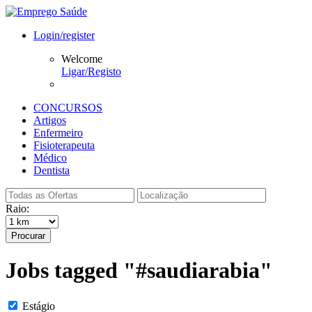
Login/register
Welcome
Ligar/Registo
CONCURSOS
Artigos
Enfermeiro
Fisioterapeuta
Médico
Dentista
Raio:
Procurar
Jobs tagged "#saudiarabia"
Estágio