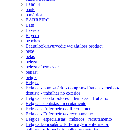
Band_4
bank
bariátrica
BARREIRO
Bath
Baviera
Bayern
beaches
Beautilook Ayurvedic weight loss product
bebe
belas
beleza
beleza e bem estar
belfast
belgia
Bélgica
Bélgica - bom salário - comprar - Francia - médico-
dentista - trabalhar no exterior
Bélgica - colaboradores - dentistas - Trabalho
Bélgica - dentistas - recrutamento
Bélgica - Enfermeiros - Recrutamen
Bélgica - Enfermeiros - recrutamento
Bélgica - especialistas - médicos - recrutamento
Bélgica-bom salário-Enfermagem-enfermeira-
enfermeiro-Francia-trabalhar no exterior