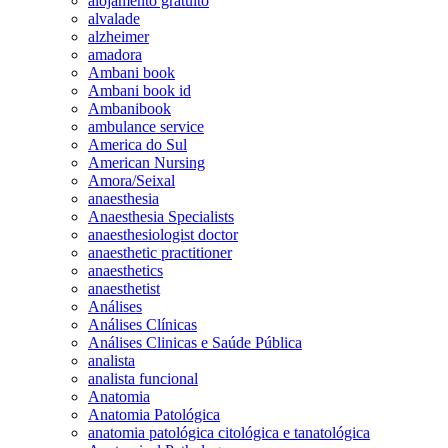
alojamento gratuito
alvalade
alzheimer
amadora
Ambani book
Ambani book id
Ambanibook
ambulance service
America do Sul
American Nursing
Amora/Seixal
anaesthesia
Anaesthesia Specialists
anaesthesiologist doctor
anaesthetic practitioner
anaesthetics
anaesthetist
Análises
Análises Clínicas
Análises Clinicas e Saúde Pública
analista
analista funcional
Anatomia
Anatomia Patológica
anatomia patológica citológica e tanatológica