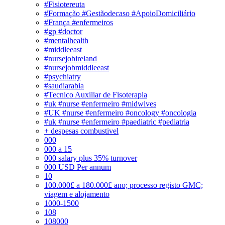
#Fisiotereuta
#Formação #Gestãodecaso #ApoioDomiciliário
#França #enfermeiros
#gp #doctor
#mentalhealth
#middleeast
#nursejobireland
#nursejobmiddleeast
#psychiatry
#saudiarabia
#Tecnico Auxiliar de Fisoterapia
#uk #nurse #enfermeiro #midwives
#UK #nurse #enfermeiro #oncology #oncologia
#uk #nurse #enfermeiro #paediatric #pediatria
+ despesas combustivel
000
000 a 15
000 salary plus 35% turnover
000 USD Per annum
10
100.000£ a 180.000£ ano; processo registo GMC;
viagem e alojamento
1000-1500
108
108000