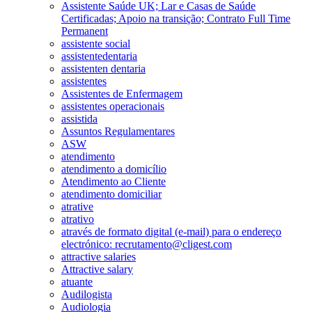
Assistente Saúde UK; Lar e Casas de Saúde
Certificadas; Apoio na transição; Contrato Full Time
Permanent
assistente social
assistentedentaria
assistenten dentaria
assistentes
Assistentes de Enfermagem
assistentes operacionais
assistida
Assuntos Regulamentares
ASW
atendimento
atendimento a domicílio
Atendimento ao Cliente
atendimento domiciliar
atrative
atrativo
através de formato digital (e-mail) para o endereço
electrónico: recrutamento@cligest.com
attractive salaries
Attractive salary
atuante
Audilogista
Audiologia