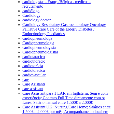
cardiologistas - França/Bélgica - médicos -
recrutamento
cardiólogo
Cardiology
cardiology doctor
Cardiology Respiratory Gastroenterology Oncology
Palliative Care Care of the Elderly Diabetes /
Endocrinology Paediatrics
cardiopneumologa
Cardiopneumologia
cardiopneumologista
Cardiopneumologistas
cardiotaracico
cardiothoracic
cardiotorácia
cardiotoracica
cardiovascular
care
Care Asistants
care assistant
Care Assistant para 1 LAR em Inglaterra; Sem e com
experiência; Contrato Full Time diretamente com os
Lares; Salário mensal entre 1.500£ a 2.000£
Care Assistant UK; Nursing/Care Home; Salários entre
1.500£ a 2.000£ por mês; Acompanhamento local em