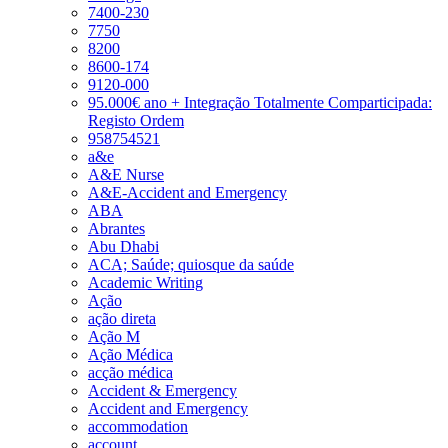
7400-230
7750
8200
8600-174
9120-000
95.000€ ano + Integração Totalmente Comparticipada:
Registo Ordem
958754521
a&e
A&E Nurse
A&E-Accident and Emergency
ABA
Abrantes
Abu Dhabi
ACA; Saúde; quiosque da saúde
Academic Writing
Ação
ação direta
Ação M
Ação Médica
acção médica
Accident & Emergency
Accident and Emergency
accommodation
account