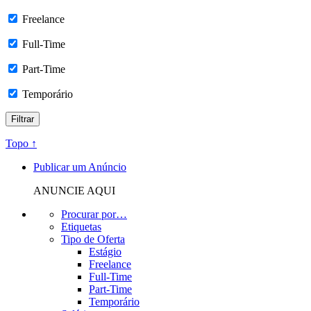
Freelance
Full-Time
Part-Time
Temporário
Topo ↑
Publicar um Anúncio
ANUNCIE AQUI
Procurar por…
Etiquetas
Tipo de Oferta
Estágio
Freelance
Full-Time
Part-Time
Temporário