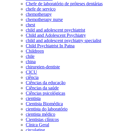
Chefe de laboratório de próteses dentárias
chefe de serviço
chemotherapy
chemotherapy nurse
chest
child and adolescent psychiatrist
Child and Adolescent Psychiatry
child and adolescent psychiatry specialist
Child Psychiatrist In Patna
Childreen
chile
china
chirurgien-dentiste
CICU
ciência
Ciências da educação
Ciências da saúde
Ciências psicológicas
cientista
Cientista Biomédica
cientista do laboratório
cientista médico
Cientistas clínicos
Cínica Geral
circulating