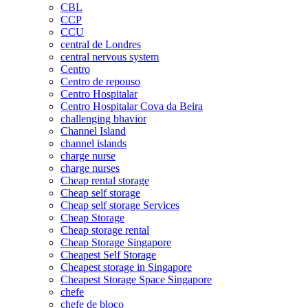
CBL
CCP
CCU
central de Londres
central nervous system
Centro
Centro de repouso
Centro Hospitalar
Centro Hospitalar Cova da Beira
challenging bhavior
Channel Island
channel islands
charge nurse
charge nurses
Cheap rental storage
Cheap self storage
Cheap self storage Services
Cheap Storage
Cheap storage rental
Cheap Storage Singapore
Cheapest Self Storage
Cheapest storage in Singapore
Cheapest Storage Space Singapore
chefe
chefe de bloco