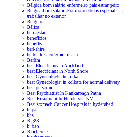
Bélgica-bom salário-enfermeiro-país estrangeiro
Bélgica-bom salário-Francia-médicos especialista-
trabalhar no exterior
Belgium
Bélica
bem-estar
benefícios
benefits
berkshire
berkshire - enfermeiro - lar
Berlim
best Electricians in Auckland
best Electricians in North Shore
best Gynecologist in kolkata
best Gynecologist in kolkata for normal delivery
best personnel
Best Psychiatrist In Kankarbagh Patna
Best Restaurant In Henderson NV
Best stomach Cancer Hospitals in hyderabad
bhpal
bhs
Big88
bilbao
Biochemie