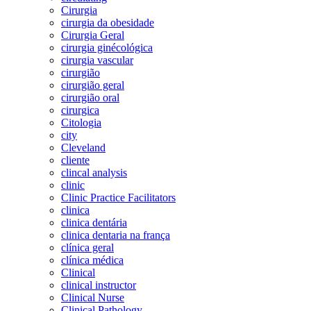
Cirurgia
cirurgia da obesidade
Cirurgia Geral
cirurgia ginécológica
cirurgia vascular
cirurgião
cirurgião geral
cirurgião oral
cirurgica
Citologia
city
Cleveland
cliente
clincal analysis
clinic
Clinic Practice Facilitators
clinica
clinica dentária
clinica dentaria na frança
clínica geral
clínica médica
Clinical
clinical instructor
Clinical Nurse
Clinical Pathology