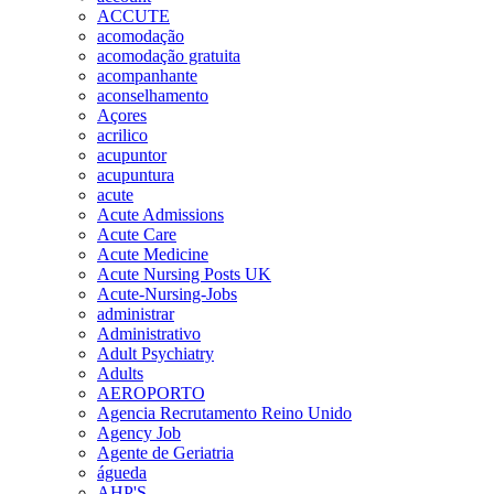
ACCUTE
acomodação
acomodação gratuita
acompanhante
aconselhamento
Açores
acrilico
acupuntor
acupuntura
acute
Acute Admissions
Acute Care
Acute Medicine
Acute Nursing Posts UK
Acute-Nursing-Jobs
administrar
Administrativo
Adult Psychiatry
Adults
AEROPORTO
Agencia Recrutamento Reino Unido
Agency Job
Agente de Geriatria
águeda
AHP'S