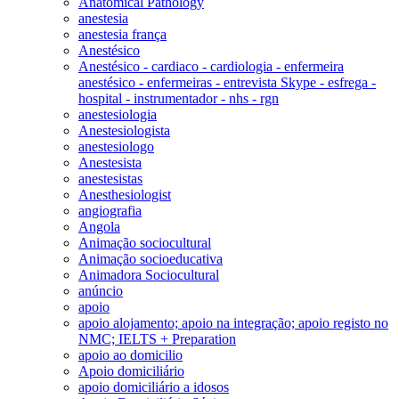
Anatomical Pathology
anestesia
anestesia frança
Anestésico
Anestésico - cardiaco - cardiologia - enfermeira
anestésico - enfermeiras - entrevista Skype - esfrega -
hospital - instrumentador - nhs - rgn
anestesiologia
Anestesiologista
anestesiologo
Anestesista
anestesistas
Anesthesiologist
angiografia
Angola
Animação sociocultural
Animação socioeducativa
Animadora Sociocultural
anúncio
apoio
apoio alojamento; apoio na integração; apoio registo no
NMC; IELTS + Preparation
apoio ao domicilio
Apoio domiciliário
apoio domiciliário a idosos