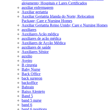
alojamento; Hospitais e Lares Certificados
auxiliar enfermagem
Auxiliar geriatria
Auxiliar Geriatria Irlanda do Norte; Relocation
Package; Care e Nursing Homes
Auxiliar Geriatria Reino Unido; Care e Nursing Homes
auxiliares
Auxiliares Ação médica
auxiliares de ação médica
Auxiliares de Acção Médica
auxiliares de saúde
Auxiliares Sénior
auxilio
Aveiro
B cirurgia
Baby Nurse
Back Office
back surgeon
backoffice
Bahrain
Baixo Alentejo
Band 5
band 5 nurse
band 6
band 6 positions