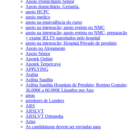
Apoio Domiciliário Sénior
Apoio domiciliário. Geriatría.
apoio HCPC
apoio medico
apoio na equivalência do curso
apoio na integração; apoio registo no NMC
apoio na integração; apoio registo no NMC; preparação
+ exame IELTS suportados pelo hospital
apoio na integração; Hospital Privado de prestígio
Apoio no Alojamento
Apoio Sénior
Apotek Online
Apotek Terpercaya
APPLYING
Arabia
Arábia Saudita
Arábia Saudita Hospitais de Prestígio; Registo Gratuito;
36.000€ a 60.000€ Líquidos por Ano
areas
arredores de Londres
ARS
ARSLVT
ARSLVT Ortopedia
Artas
As candidaturas devem ser enviadas para