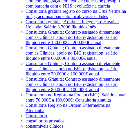
Council; Integração em rede de clínicas de prestígio
com parceria com o NHS; evolução na carreia
Consultoria gratuita registo do curso na Cruz Vermelha
Suíça; acompanhamento local; várias cidades
Consultoria gratuita; Apoio na Integração; Hospital
Holanda; Salário 3.700€ Ilíquidos/mês
Consultoria Gratuita; Contrato assinado diretamente
com as Clínicas; apoio no BIG registration; salário
Ilíquido entre 150.000€ a 200.000€ anual
Consultoria Gratuita; Contrato assinado diretamente
com as Clínicas; apoio no BIG registration; salário
Ilíquido entre 60.000€ a 80.000€ anual
Consultoria Gratuita; Contrato assinado diretamente
com as Clínicas; apoio no BIG registration; salário
Ilíquido entre 70.000€ a 100.000€ anual
Consultoria Gratuita; Contrato assinado diretamente
com as Clínicas; apoio no BIG registration; salário
Ilíquido entre 80.000€ a 100.000€ anual
Consultoria no Registo na Ordem (BIG); Salário anual
entre 70.000€ a 100.000€; Consultoria gratuita
Consultoria Registo na Ordem Enfermeiros na
Alemanha
Consultorio
consultorios privados
consumiveis clínicos