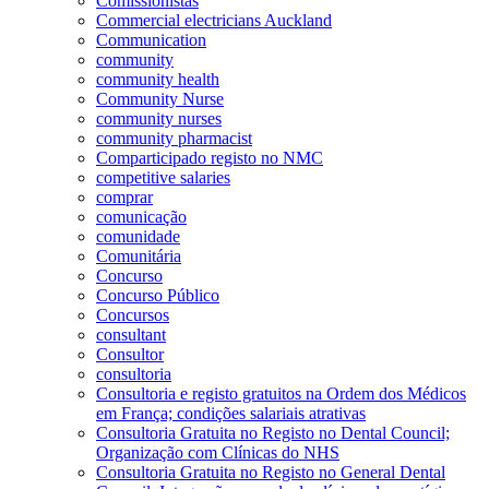
Comissionistas
Commercial electricians Auckland
Communication
community
community health
Community Nurse
community nurses
community pharmacist
Comparticipado registo no NMC
competitive salaries
comprar
comunicação
comunidade
Comunitária
Concurso
Concurso Público
Concursos
consultant
Consultor
consultoria
Consultoria e registo gratuitos na Ordem dos Médicos
em França; condições salariais atrativas
Consultoria Gratuita no Registo no Dental Council;
Organização com Clínicas do NHS
Consultoria Gratuita no Registo no General Dental