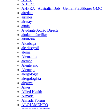
AHPRA
AHPRA - Australian Job - Genral Practitioner GMC
airedale
airlines
airways
ajuda
Ajudante Acção Directa
ajudante familiar
albufeira
Alcobaça
ale discgolf
alemã
Alemanha
alemão
Alentejano
Alentejo
alergologia
alergologista
algarve
Algés
Allied Health
Almada
Almada Forum
ALOJAMENTO