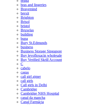
braga
bras and lingeries
Bravemind
brexit
Brighton
Brisol
bristol
Bruxelas
building
bupa
Bury St.Edmunds
business
Business Storage Singapore
Buy levofloxacin wholesale
Buy Verified Skrill Account
C
cabelo
cagas
call girl ajmer
call girls
Call girls in Delhi
Cambridge
Cambridge NHS Hospital
canal da mancha
Canal Farmácia